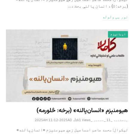
(برخه: ۵) د انسان‌ پالنې بحث د…
نور یی ولوله
اومانیزم
هيومنېزم «انسان‌پالنه» (برخه: څلورمه)
پنجشنبه _11 _دسمبر _2025AH 11-12-2025AD
Views
61
لیکوال: محمد عاصم اسماعیل زهي هيومنېزم «انسان‌پالنه»