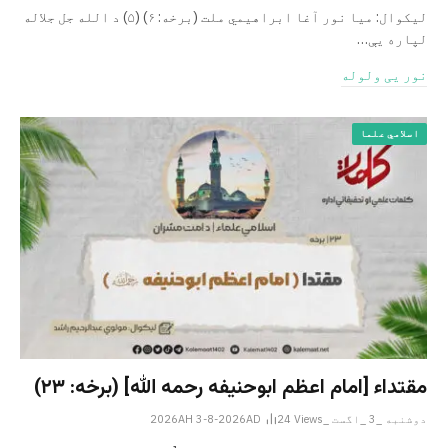
ليکوال: میا نور آغا ابراهيمي ملت (برخه: ۶) (۵) د الله جل جلاله
لپاره یې…
نور یی ولوله
اسلامي علما
مقتداء [امام اعظم ابوحنیفه رحمه الله‎] (برخه: ۲۳)
دوشنبه _3 _اگست _2026AH 3-8-2026AD
Views
24