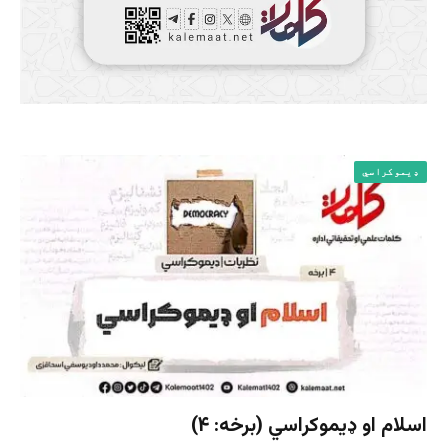
ډیموکراسي
اسلام او ډیموکراسي (برخه: ۴)