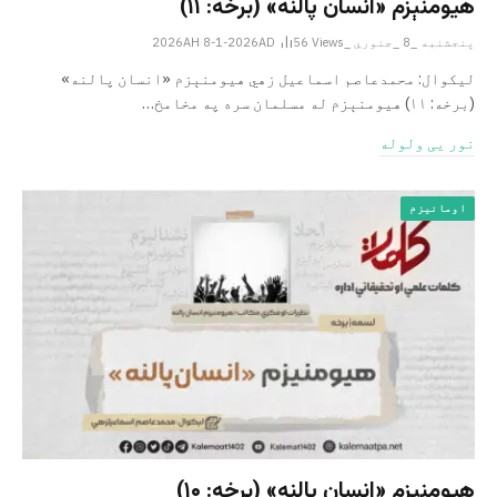
هیومنېزم «انسان پالنه» (برخه: ۱۱)
پنجشنبه _8 _جنوري _2026AH 8-1-2026AD
Views
56
لیکوال: محمدعاصم اسماعیل ­زهي هیومنېزم «انسان پالنه»
(برخه: ۱۱) هیومنېزم له مسلمان سره په مخامخ…
نور یی ولوله
اومانیزم
هیومنېزم «انسان ‌پالنه» (برخه: ۱۰)