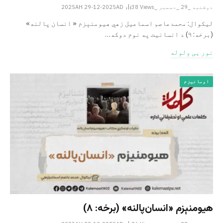
دوشنبه _29 _دسمبر _2025AH 29-12-2025AD
Views
38
لیکوال: محمدعاصم اسماعیل ­زهي هیومنېزم « انسان پالنه»
(برخه: ۹) د انسانیت په نوم دوکه…
نور یی ولوله
اومانیزم
هیومنېزم «انسان‌پالنه» (برخه: ۸)