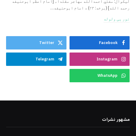
لیکوال: مفتي احمدالله مهاجر مقتداء [امام اعظم ابوحنیفه
رحمه الله‎] (برخه: ۲۳) د امام ابوحنيفه…
نور یی ولوله
Twitter
Facebook
Telegram
Instagram
WhatsApp
مشهور نشرات