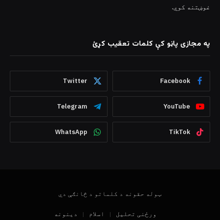
غوښتنه کوي.
په مجازی پاڼو کې کلمات تعقیب کړئ
Twitter
Facebook
Telegram
YouTube
WhatsApp
TikTok
ټوله حقونه د کلماتو د څانګې دي
ورځنی تحلیل
اسلام
دینونه