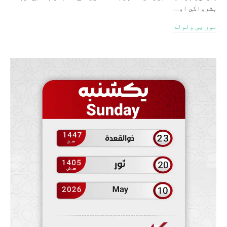
بشرواکي او…
نور یی ولوله