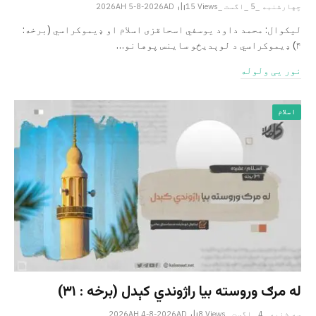
چهارشنبه _5 _اگست _2026AH 5-8-2026AD
Views
15
لیکوال: محمد داود یوسفي اسحاقزی اسلام او ډیموکراسي (برخه:
۴) ډیموکراسي د لوېدیځو ساینس پوهانو…
نور یی ولوله
اسلام
له مرګ وروسته بیا راژوندي کېدل (برخه : ۳۱)
سه شنبه _4 _اگست _2026AH 4-8-2026AD
Views
8