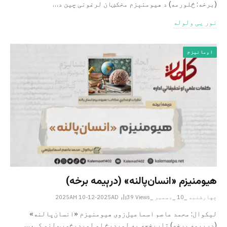
(برخه: څلورمه) د هیومنېزم مخکښان لرغونی چین د…
نور یی ولوله
اومانیزم
هیومنیزم «انسان‌پالنه» (درېیمه برخه)
چهارشنبه _10 _دسمبر _2025AH 10-12-2025AD
Views
39
لیکوال: محمد عاصم اسماعیل‌زوی هیومنیزم «انسان‌پالنه»
(درېیمه برخه) تاریخچه په لوېدیځ او لوېدیځو ټولنو کې،…