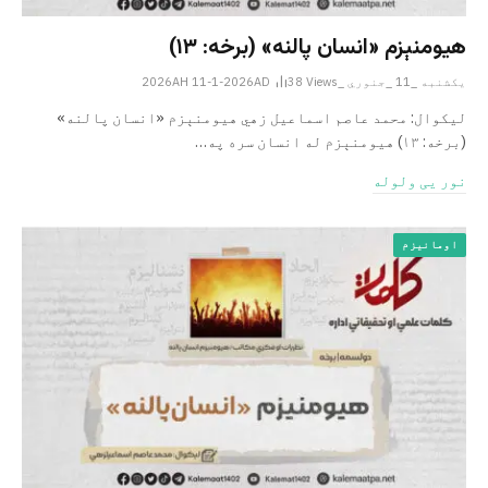
هیومنېزم «انسان ‌پالنه» (برخه: ۱۳)
یکشنبه _11 _جنوري _2026AH 11-1-2026AD
Views
38
لیکوال: محمد عاصم اسماعیل ­زهي هیومنېزم «انسان ‌پالنه»
(برخه: ۱۳) هیومنېزم له انسان سره په…
نور یی ولوله
اومانیزم