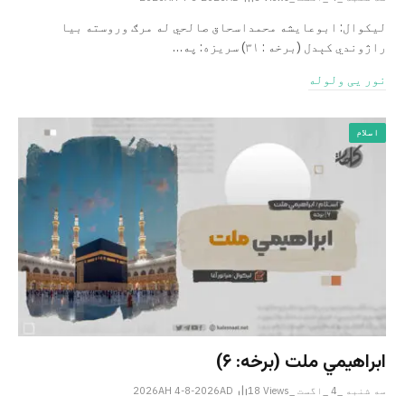
لیکوال: ابوعایشه محمداسحاق صالحي له مرګ وروسته بیا
راژوندي کېدل (برخه : ۳۱) سریزه: په…
نور یی ولوله
اسلام
ابراهيمي ملت (برخه: ۶)
سه شنبه _4 _اگست _2026AH 4-8-2026AD
Views
18