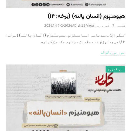
هیومنېزم (انسان پالنه) (برخه: ۱۴)
شنبه _7 _فبروري _2026AH 7-2-2026AD
Views
11
لیکوال: محمدعاصم اسماعیل­زهي هیومنېزم (انسان پالنه) (برخه:
۱۴) هیومنېزم له مسلمان سره په مخامخ کېدو…
نور یی ولوله
اومانیزم