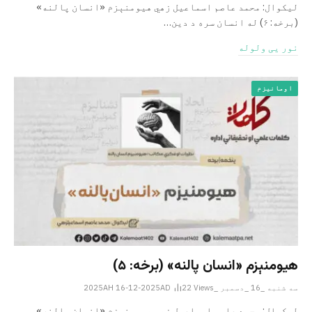
لیکوال: محمد عاصم اسماعیل‌ زهي هیومنېزم «انسان پالنه»
(برخه: ۶) له انسان سره د دین…
نور یی ولوله
اومانیزم
هیومنېزم «انسان ‌پالنه» (برخه: ۵)
سه شنبه _16 _دسمبر _2025AH 16-12-2025AD
Views
22
لیکوال: محمد عاصم اسماعیل ‌زهي هیومنېزم «انسان ‌پالنه»