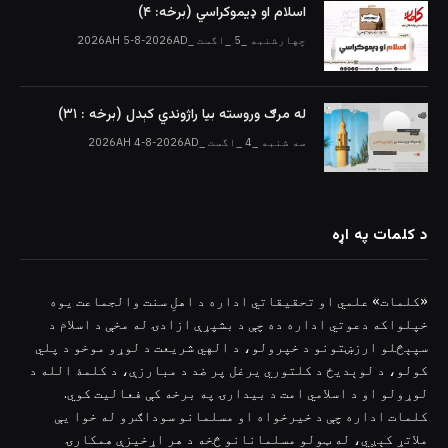
اسلام او ډیموکراسي (برخه: ۴)
چهارشنبه _5 _اگست _2026AH 5-8-2026AD
له مرګ وروسته بیا راژوندي کېدل (برخه : ۳۱)
سه شنبه _4 _اگست _2026AH 4-8-2026AD
د کلمات په اړه
«کلمات» علمي او تحقیقاتي اداره د اهلِ سنت والجماعت یوه
خپلواکه دعوتي اداره ده چې د بشپړې ازادۍ له مخې د اسلام د
سپېڅلو ارزښتونو د خپرولو، د الهي شریعت د لوړو موخو د پلي
کولو، د لوېدیځ د کلتوري یرغل پر ضد د مبارزې، د کلمۀ الله د
لوړولو او د اسلامي امت د بیدارۍ په برخه کې فعالیت کوي.
کلمات اداره چې د خیرخواه او مسلمانو سوداګرو له خوا یې
ملاتړ کېږي، له ټولو مسلمانانو څخه د هر اړخیزې همکارۍ