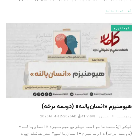
نور یی ولوله
اومانیزم
هیومنیزم «انسان‌پالنه» (دویمه برخه)
پنجشنبه _4 _دسمبر _2025AH 4-12-2025AD
Views
41
لیکوال: محمدعاصم اسماعیل­زهي هیومنیزم «انسان‌پالنه»
(دویمه برخه) د اومانیزم «انسان‌پالنې» تعریف کله چې د