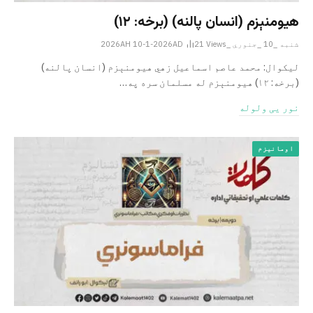
هیومنېزم (انسان ‌پالنه) (برخه: ۱۲)
شنبه _10 _جنوري _2026AH 10-1-2026AD
Views
21
لیکوال: محمد عاصم اسماعیل ­زهي هیومنېزم (انسان ‌پالنه)
(برخه: ۱۲) هیومنېزم له مسلمان سره په…
نور یی ولوله
اومانیزم