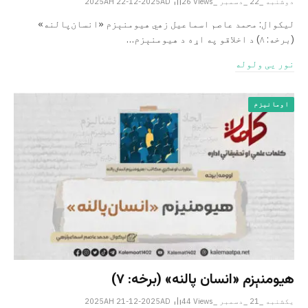
دوشنبه _22 _دسمبر _2025AH 22-12-2025AD
Views
26
لیکوال: محمد عاصم اسماعیل ­زهي هیومنېزم «انسان‌پالنه»
(برخه: ۸) د اخلاقو په اړه د هیومنېزم…
نور یی ولوله
اومانیزم
هیومنېزم «انسان پالنه» (برخه: ۷)
یکشنبه _21 _دسمبر _2025AH 21-12-2025AD
Views
44