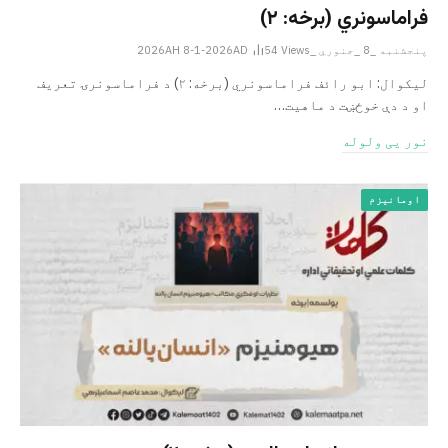
فراماسونري (برخه: ۲)
پنجشنبه _8 _جنوري _2026AH 8-1-2026AD
Views
54
لیکوال: ابو ‌رائف فراماسونري (برخه: ۲) د فراماسونرۍ تعریف
او د دې خوځښت د ماهیت…
نور یی ولوله
اومانیزم