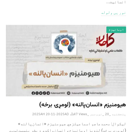
انسانیت…
نور یی ولوله
اومانیزم
هیومنیزم «انسان‌پالنه» (لومړۍ برخه)
پنجشنبه _20 _نوومبر _2025AH 20-11-2025AD
Views
47
لیکوال: محمدعاصم اسماعیل­زهي هیومنیزم «انسان‌پالنه»
(لومړۍ برخه) لنډیز اومانېزم، انسان‌واکي، د بشر بنسټي‌توب،