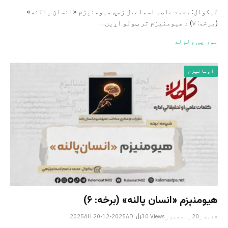
لیکوال: محمد عاصم اسماعیل ­زهي هیومنېزم «انسان پالنه»
(برخه: ۷) د هیومنیزم تر ټولو اړین…
نور یی ولوله
اومانیزم
هیومنېزم «انسان پالنه» (برخه: ۶)
شنبه _20 _دسمبر _2025AH 20-12-2025AD
Views
30