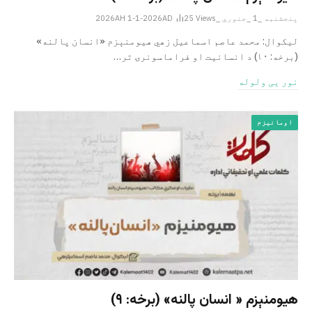
پنجشنبه _1 _جنوري _2026AH 1-1-2026AD
Views
25
لیکوال: محمد عاصم اسماعیل­ زهي هیومنېزم «انسان ‌پالنه»
(برخه: ۱۰) د انسانیت او فراماسونرۍ تر…
نور یی ولوله
اومانیزم
هیومنېزم « انسان پالنه» (برخه: ۹)