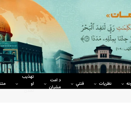
تهذیب
د امت
نه
نظریات
فتنې
او
متن
مشران
تمدن