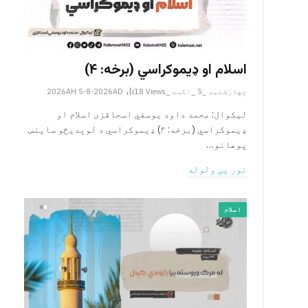
اسلام او ډیموکراسي (برخه: ۴)
چهارشنبه _5 _اگست _2026AH 5-8-2026AD
Views
18
لیکوال: محمد داود یوسفي اسحاقزی اسلام او
ډیموکراسي (برخه: ۴) ډیموکراسي د لوېدیځو ساینس
پوهانو…
نور یی ولوله
اسلام