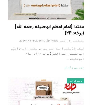
مقتدا [امام اعظم ابوحنیفه رحمه الله‎]
(برخه: ۲۴)
پنجشنبه _6 _اگست _2026AH 6-8-2026AD
Views
4
لیکوال: مفتي احمدالله مهاجر مقتدا [امام اعظم
ابوحنیفه رحمه الله‎] (برخه: ۲۴) د امام
ابوحنيفه…
نور یی ولوله
ډیموکراسي