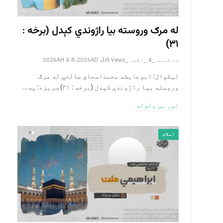
له مرګ وروسته بیا راژوندي کېدل (برخه :
۳۱)
سه شنبه _4 _اگست _2026AH 4-8-2026AD
Views
8
لیکوال: ابوعایشه محمداسحاق صالحي له مرګ
وروسته بیا راژوندي کېدل (برخه : ۳۱) سریزه: په…
نور یی ولوله
اسلام