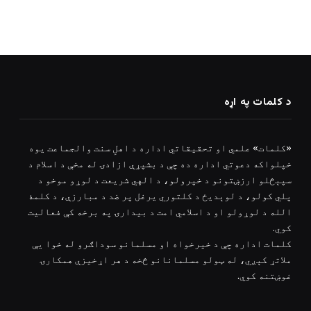
د کلمات په اړه
«کلمات» علمي او تحقیقاتي اداره د اهلِ سنت والجماعت یوه
خپلواکه دعوتي اداره ده چې د بشپړې ازادۍ له مخې د اسلام د
سپېڅلو ارزښتونو د خپرولو، د الهي شریعت د لوړو موخو د
پلي کولو، د لوېدیځ د کلتوري یرغل پر ضد د مبارزې، د کلمۀ
الله د لوړولو او د اسلامي امت د بیدارۍ په برخه کې فعالیت
کوي.
کلمات اداره چې د خیرخواه او مسلمانو سوداګرو له خوا یې
ملاتړ کېږي، له ټولو مسلمانانو څخه د هر اړخیزې همکارۍ
غوښتنه کوي.