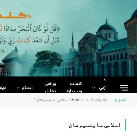
د
کلمات
ورځنی
ژبې
اسلام
دینو
ويب پاڼه
تحلیل
ټاکل
تاسو په
Category: "اسلامي ساینسپوهان"
»
Home
اسلامي ساینسپوهان