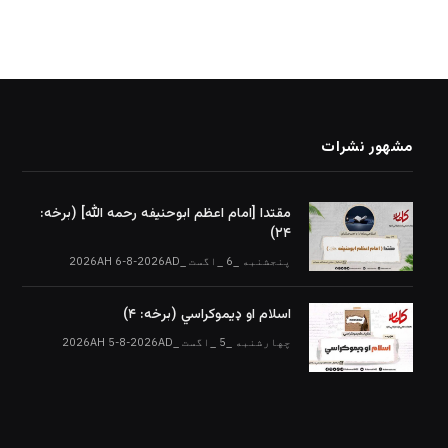
مشهور نشرات
مقتدا [امام اعظم ابوحنیفه رحمه الله‎] (برخه:
۲۴)
پنجشنبه _6 _اگست _2026AH 6-8-2026AD
اسلام او ډیموکراسي (برخه: ۴)
چهارشنبه _5 _اگست _2026AH 5-8-2026AD