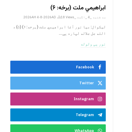
ابراهيمي ملت (برخه: ۶)
سه شنبه _4 _اگست _2026AH 4-8-2026AD
Views
18
ليکوال: میا نور آغا ابراهيمي ملت (برخه: ۶) (۵) د
الله جل جلاله لپاره یې…
نور یی ولوله
Facebook
Twitter
Instagram
Telegram
WhatsApp