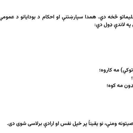
لیماتو څخه دي. همدا سپارښتنې او احکام د بودایانو د عمومي
په لاندې ډول دي:
تونه ومني، نو یقیناً پر خپل نفس او ارادې برلاسی شوی دی.