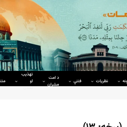
تهذیب
د امت
نه
نظریات
فتنې
او
متن
مشران
تمدن