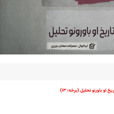
ریخ او
باورنو تحلیل
(برخه
: ۱۳)