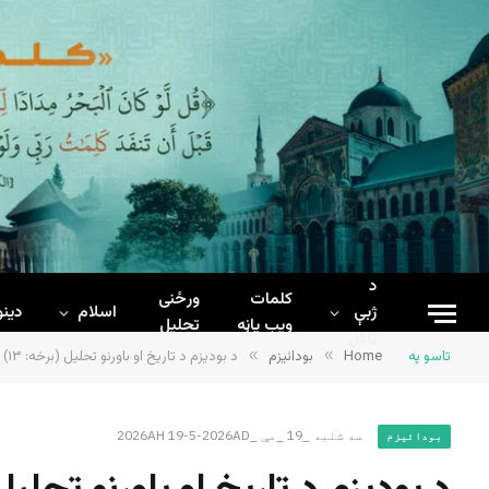
د
کلمات
ورځنی
ژبې
اسلام
دینو
ويب پاڼه
تحلیل
ټاکل
تاسو په
Home
»
بودائیزم
»
د بودیزم د تاریخ او باورنو تحلیل (برخه: ۱۳)
سه شنبه _19 _مې _2026AH 19-5-2026AD
بودائیزم