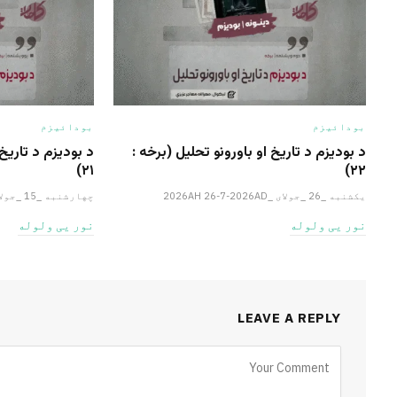
بودائیزم
بودائیزم
د بودیزم د تاریخ او باورونو تحلیل (برخه :
د بودیزم د تاریخ 
٢١)
۲۲)
یکشنبه _26 _جولای _2026AH 26-7-2026AD
چهارشنبه _15 _جولای _2026AH 15-7-2026AD
نور یی ولوله
نور یی ولوله
LEAVE A REPLY