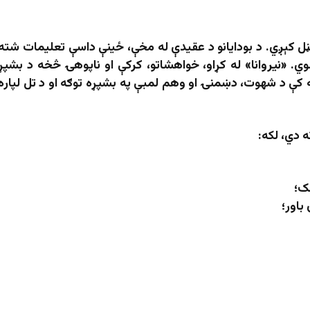
ڼل کېږي. د بودایانو د عقیدې له مخې، ځینې داسې تعلیمات شته
ي. «نیروانا» له کړاو، خواهشاتو، کرکې او ناپوهۍ څخه د بشپړ
 کې د شهوت، دښمنۍ او وهم لمبې په بشپړه توګه او د تل لپاره
ه دي، لکه: