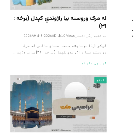
له مرګ وروسته بیا راژوندي کېدل (برخه :
۳۱)
سه شنبه _4 _اگست _2026AH 4-8-2026AD
Views
10
لیکوال: ابوعایشه محمداسحاق صالحي له مرګ
وروسته بیا راژوندي کېدل (برخه : ۳۱) سریزه: په…
نور یی ولوله
اسلام