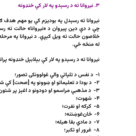
۳
. نیروانا ته د رسېدو
په لار کې خنډونه
نیروانا ته رسېدل په بودیزم کې یو مهم هدف ګ
چې د دې دین پیروان د «نیروانا» حالت ته رسو
خلاصون حالت ته ویل کېږي. د نیروانا په مرحله
له منځه ځي.
نیروانا ته د رسېدو په لار کې بېلابېل خنډونه پرات
۱- د نفس د تلپاتې والي غولوونکی تصور؛
۲- د بودا د تعلیماتو او ښوونو په [صحت] کې شک؛
۳- د مذهبي مراسمو او دودونو د اغېز پر شتون باور؛
۴- شهوت؛
۵- کرکه او نفرت؛
۶- ځان‌غوښتنه؛
۷- د مادي بقا هیله؛
۸- غرور او تکبر؛