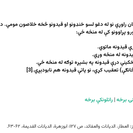
مان راوړي نو له دغو لسو خنډونو او قیدونو څخه خلاصون مومي. دا
رو پړاوونو کې له منځه ځي:
ۍ برخه
|
راتلونکې برخه