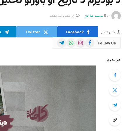
د بودیزم د تاریخ او باورنو تحلیل (
By
محمد فاتح
څرگندونې نشته
شریکول
Facebook
Twitter
m
Telegram
WhatsApp
Instagram
Facebook
Follow Us
شریکول