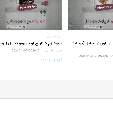
بودائیزم
او باورونو تحلیل (برخه :
د بودیزم د تاریخ او باورونو تحلیل (برخه: ٠
شنبه _4 _جولای _2026AH 4-7-2026AD
نور یی ولوله