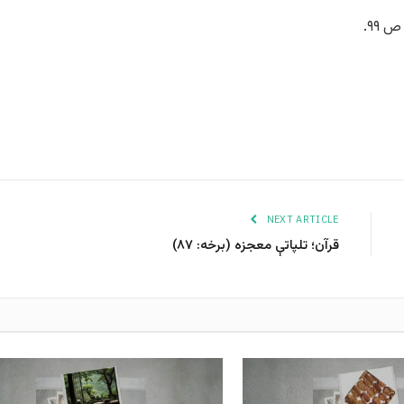
 ۹۹.
NEXT ARTICLE
قرآن؛ تلپاتې معجزه (برخه: ۸۷)