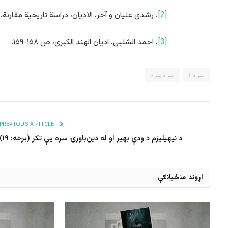
[2]
. رشدی علیان و آخر، الادیان، دراسة تاریخیة مقارنة، ص
[3]
. احمد الشلبی، ادیان الهند الکبری، ص ۱۵۸-۱۵۹.
بودا
بودیزم
PREVIOUS ARTICLE
د نیهیلیزم د ودې بهیر او له دین‌باورۍ سره یې ټکر (برخه: ۱۹)
اړوند منځپانګې