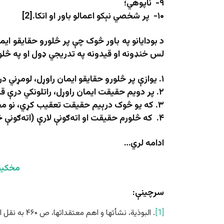
۹- ناپوهي؛
۱۰- پر شخصي نېکو اعمالو باور او اتکا.[2]
د بودایانو په باور څوک چې پر څلورو حقایقو ای
لس خنډونه او قیدونه په تدریجي ډول او په څلو
۱. یوازې پر څلورو حقایقو ایمان راوړل، لومړني درې قیدونه ماتوي.
۲. پر دویم حقیقت ایمان راوړل، راتلونکي درې قیدونه له منځه وړي.
۳. که یو څوک درېیم حقیقت تعقیب کړي، نو مخکیني درې قیدونه په بشپړه توګه له منځه ځي.
۴. که څلورم حقیقت او اته‌ګونې لارې (اته‌ګونې څانګې) تعقیب کړي، نو پاتې قیدونه هم نابودېږي.[3]
ادامه لري…
مخکین
سرچینې:
[1]
. البوذیة، نشأتها و اهم معتقداتها، ص ۴۶۰ به نقل از: العطار، الدیانات والعقائد، ص ۱۲۷؛ ابوزهرة، الدیانات القدیمة، ۶۲-۶۳.