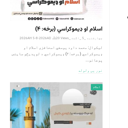
اسلام او ډیموکراسي (برخه: ۴)
چهارشنبه _5 _اگست _2026AH 5-8-2026AD
Views
20
لیکوال: محمد داود یوسفي اسحاقزی اسلام او
ډیموکراسي (برخه: ۴) ډیموکراسي د لوېدیځو ساینس
پوهانو…
نور یی ولوله
اسلام