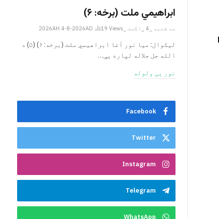
ابراهيمي ملت (برخه: ۶)
سه شنبه _4 _اگست _2026AH 4-8-2026AD
Views
19
ليکوال: میا نور آغا ابراهيمي ملت (برخه: ۶) (۵) د
الله جل جلاله لپاره یې…
نور یی ولوله
Facebook
Twitter
Instagram
Telegram
WhatsApp