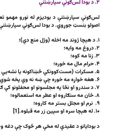
۲
. د بودا لس‌ګونې سپارښتنې
لس‌ګونې سپارښتنې د بودیزم له نورو مهمو تع
اصولو بنسټ جوړوي. د بودا لس‌ګونې سپارښتنې 
۱. د هېچا ژوند مه اخله (وژل منع دي)؛
۲. دروغ مه وایه؛
۳. زنا مه کوه؛
۴. حرام مال مه خوره؛
۵. مسکرات (مست‌کوونکي څښاکونه یا نشه‌يي توکي) مه کاروه؛
۶. هغه خواړه مه خوره چې ښه نه وي پخه شوي؛
۷. د سندرو او نڅا په مجلسونو او محفلونو کې ګډون مه کوه؛
۸. ځان مه سنګاروه او عطر مه استعمالوه؛
۹. نرم او مجلل بستر مه کاروه؛
۱۰. له هېچا سره او سپین زر مه قبلوه.[1]
د بودایانو د عقیدې له مخې هر څوک چې دغه وصی