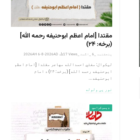
مقتدا [امام اعظم ابوحنیفه رحمه الله‎]
(برخه: ۲۴)
پنجشنبه _6 _اگست _2026AH 6-8-2026AD
Views
17
لیکوال: مفتي احمدالله مهاجر مقتدا [امام اعظم
ابوحنیفه رحمه الله‎] (برخه: ۲۴) د امام
ابوحنيفه…
نور یی ولوله
ډیموکراسي