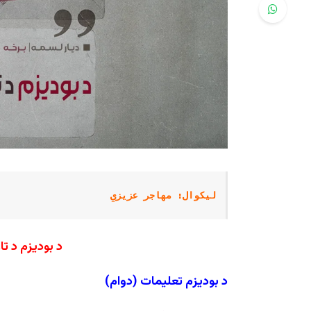
لیکوال: مهاجر عزیزي
د بودیزم د تا
د بودیزم تعلیمات
(دوام)