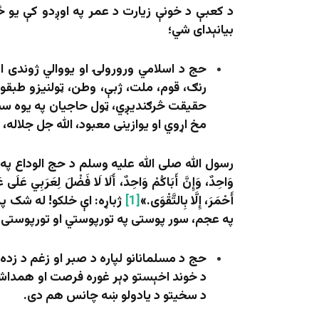
د کعبې د خونې زیارت د عمر په اوږدو کې یو 
بیانېدای شي؛
حج د اسلامي ورورولۍ او یووالي ژوندی 
رنګ، قوم، ملت، ژبې، وطن، ټولنیزو طبقو 
حقیقت څرګندیږي، ټول حاجیان په یوه سپین
مخ اړوي او یوازینی معبود، الله جل جلاله
رسول الله صلی الله علیه وسلم د حج الوداع په خطبې کې
وَاحِدٌ، وَإِنَّ أَبَاكُمْ وَاحِدٌ، أَلَا لَا فَضْلَ لِعَرَبِي عَلَى
أَحْمَرَ، إِلَّا بِالتَّقْوَى.»
[1]
ژباړه: اې خلکو! له شک پ
په عجم، سور پوستی په تورپوستي او تورپوستی په
حج د مسلمانانو لپاره د صبر او زغم د زد
د خوند اخېستو ډېر غوره فرصت او همداشان
د سخیتو د یادولو ښه چانس هم دی.