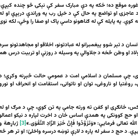
غوره موقع ده؛ ځکه په دې مبارک سفر کې نېکۍ څو چنده کېږي،
د عاجزۍ او تواضع په حال کې د خپل رب په وړاندې درېږي او له
 کوي. په پایله کې له ګناهونو داسې پاک او صفا را وځي، لکه نوی
ن د تېر شوو پېغمبرانو له عبادتونو، اخلاقو او مجاهدتونو سره
لاد او وطن څخه د جلاوالي په وسیله د روزنې او تربیت درس هم
، چې مسلمان د اسلامي امت د عمومي حالت څېړنه وکړي؛ د
وغتیا او ناروغۍ، توان او ناتوانۍ، استقامت او انحراف او نورو
 کس، ځانګړی او کفن ته ورته جامې په تن کوي، چې د مرګ او له
او حج کوونکی په همدې اساس ځان د اخرت لپاره د نیکو اعمالو
فرمايي: «وَتَزَوَّدُوا فَإِنَّ خَيْرَ الزَّادِ التَّقْوَى.»
[3]
ژباړهة و
. د حج د سفر له پاره د لارې توښه درسره واخلئ؛ او تر هر څه