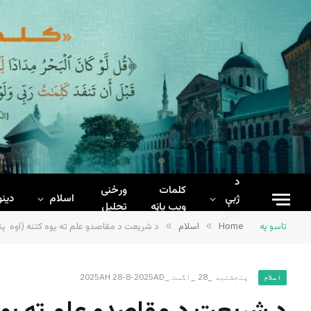
د
کلمات
ورځنی
ژبې
اسلام
دینو
ويب پاڼه
تحلیل
ټاکل
تاسو په
Home
»
اسلام
»
د شریعت د مقاصدو علم ته یوه کتنه (اوه پ
پنجشنبه _28 _اگست _2025AH 28-8-2025AD
اسلام