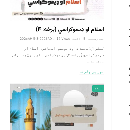
اسلام او ډیموکراسي (برخه: ۴)
چهارشنبه _5 _اگست _2026AH 5-8-2026AD
Views
19
لیکوال: محمد داود یوسفي اسحاقزی اسلام او
ډیموکراسي (برخه: ۴) ډیموکراسي د لوېدیځو ساینس
پوهانو…
نور یی ولوله
اسلام