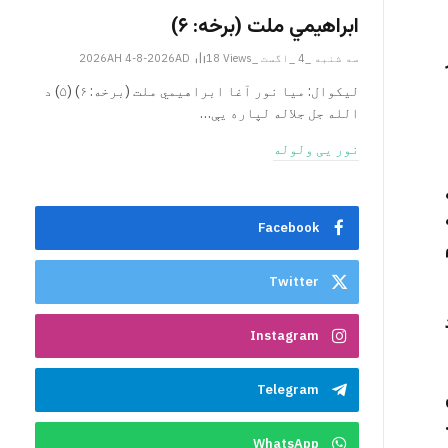
ابراهيمي ملت (برخه: ۶)
سه شنبه _4 _اگست _2026AH 4-8-2026AD
Views
18
ليکوال: میا نور آغا ابراهيمي ملت (برخه: ۶) (۵) د
الله جل جلاله لپاره یې…
نور یی ولوله
Facebook
Twitter
Instagram
Telegram
WhatsApp