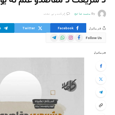
د شریعت د مقاصدو علم ته یوه
By
محمد فاتح
څرگندونې نشته
شریکول
Facebook
Twitter
m
Telegram
WhatsApp
Instagram
Facebook
Follow Us
شریکول