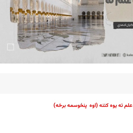
لم ته یوه کتنه
(اوه پنځوسمه برخه)