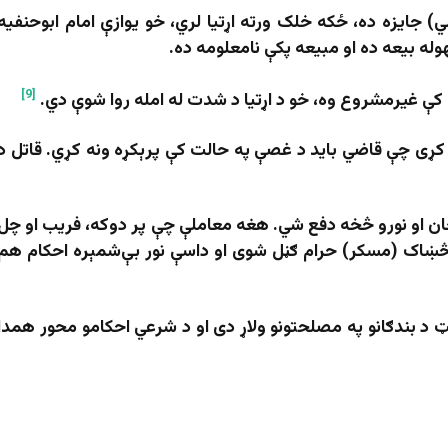
) جایزه ده، ځکه خلک ورته اړتیا لري، خو یوازې امام ابوحنفیه
وله بیعه ده او مبیعه پکې نامعلومه ده.
[9]
ل کې غیرمشروع وه، خو د اړتیا د شدت له امله روا شوې دي.
کړی چې قاضي باید د غصې په حالت کې پرېکړه ونه کړي. قاتل د
ان او نورو څخه دفع شي. هغه معاملې چې پر دوکه، فریب او چل
ښاک (مسکر) حرام ګڼل شوی او داسې نور بې‌شمېره احکام هم
د بندګانو په مصلحتونو ولاړ دی او د شرعي احکامو محور همدا