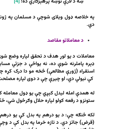
ښه د لارې توښه پرهېزګاري ده؛
[4]
په خلاصه ډول ویلای شوچې د مسلمان په ژوند او
دي.
د معاملاتو مقاصد
معاملات د یو لوړ هدف د تحقق لپاره وضع شو
ډېره پاملرنه شوې ده، نه یواځې د جزئي مسایل
استقراء (ژورې مطالعې) څخه مو دا درک کړه چې
کې نیولي دي، او چیرې چې د دوی لپاره مصلحت
له همدې امله لیدل کېږي چې یو ډول معامله ک
ستونزو د رفعه کولو لپاره حلال وګرځول شي، 
لکه څنګه چې: د یو درهم په بدل کې یو درهم 
(قرض) جائز دي. د تازه خرما په بدل کې د وچې 