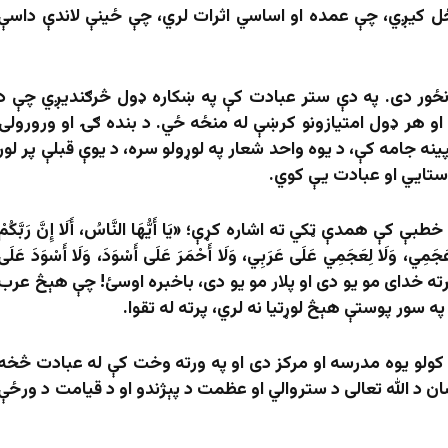
ځل کیږي، چې عمده او اساسي اثرات لري، چې ځينې لاندې داسې
انځور دی. په دې ستر عبادت کې په ښکاره ډول څرګندیږي چې د
او هر ډول امتیازونو کرښې له منځه ځي. د بنده ګۍ او ورورولۍ
ه جامه کې، د یوه واحد شعار په لوړولو سره، د یوې قبلې پر لور
، ستايي او عبادت یې کوي.
 همدې ټکي ته اشاره کړې؛ «يَا أَيُّهَا النَّاسُ، أَلَا إِنَّ رَبَّكُمْ
 عَجَمِي، وَلَا لِعَجَمِي عَلَى عَرَبِي، وَلَا أَحْمَرَ عَلَى أَسْوَدَ، وَلَا أَسْوَدَ عَلَى
رته خدای مو یو دی او پلار مو یو دی، باخبره اوسئ! چې هېڅ عرب
 سور پوستې هېڅ لوړتیا نه لري، پرته له تقوا.
ه کولو یوه مدرسه او مرکز دی او په ورته وخت کې له عبادت څخه
 د الله تعالی د ستروالي او عظمت د پېژندو او د قیامت د ورځې