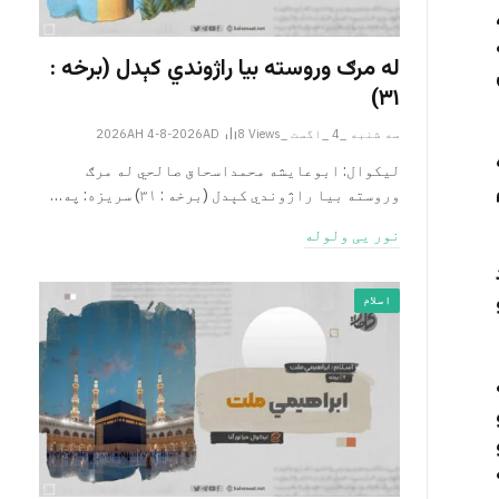
له مرګ وروسته بیا راژوندي کېدل (برخه :
۳۱)
سه شنبه _4 _اگست _2026AH 4-8-2026AD
Views
8
لیکوال: ابوعایشه محمداسحاق صالحي له مرګ
وروسته بیا راژوندي کېدل (برخه : ۳۱) سریزه: په…
نور یی ولوله
اسلام