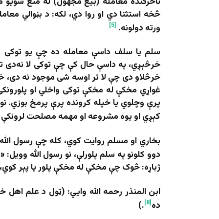
ناڅرګنده معامله (بیع مجهول) له منع شویو 
څخه استثنا دي او روا دي، لکه: د بڼوالي معام
[5]
ورته ډولونه.
سلم یا سلف داسې معامله ده چې یو توکی د
خرڅېږي، په داسې حال کې چې توکی لا نه‌دی تو
خرڅلاو دی چې لا تر اوسه شی موجود نه دی، خو 
غواړي مخکې له مخکې توکی واخلي او پلورونکی
پرې وچلوي یا خپله کرونده پرې پرمخ بوزي. نو
کېږي او یوه مشروعه او مهمه مصلحت لرونکې 
بخاري او مسلم روایت کوي، کله چې رسول الله ص
دوو کلونو په سلم پلورلې، نو رسول الله وویل: «مَنْ أَسْلَ
ژباړه: څوک چې مخکې له مخکې پلور یا پېر کوي، 
ابن المنذر رحمه الله وايي: (ټول د علم اهل 
[8]
ده
.)