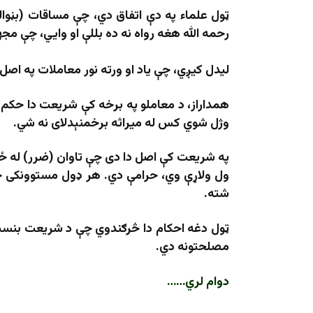
ټول علماء په دې اتفاق دي، چې مساقات (بڼوالي
رحمه الله هغه رواه نه ده بللې او وايي، چې مجه
لیدل کیږي، چې یاد او ورته نور معاملات په اص
همداراز، د معاملو په برخه کې شریعت دا حکم 
وژل شوي کس له میراثه برخمنېدلای نه شي.
په شریعت کې اصل دا دی چې تاوان (ضرر) له ځ
ول ولاړې وي، حرامې دي. هر ډول مستوونکی څ
شته.
ټول دغه احکام دا څرګندوي چې د شریعت بنسټ 
مصلحتونه دي.
دوام لري……