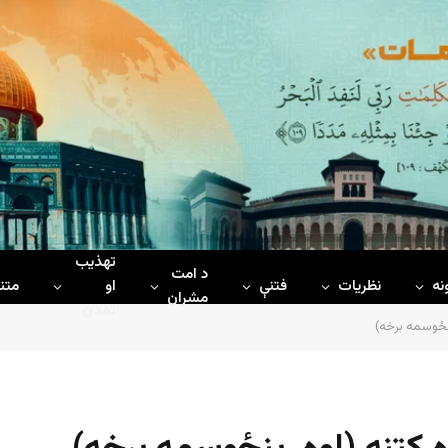
تهذیب
د امت
نه
نظریات
فتنې
او
متن
مشران
تمدن
نځوسمه برخه)