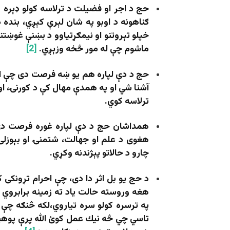
حج د اجر او فضیلت د ترلاسه کولو ډېره 
ګناهونه د اوبو په شان لېرې کېږي، بنده 
خپلو تېروتنو او نیمګړتیاوو د بښنې غوښتنه
ماشوم چې له مور څخه وزېږي.
[2]
حج د دې لپاره هم یو ښه فرصت دی چې انسا
آشنا شي او په همدې مهال کې د کورنۍ، او
ترلاسه کوي.
همداشان حج د دې لپاره غوره فرصت دی
هغوی د علم او جهالت، شتمنۍ او بېوزلۍ، ر
چارو د حالاتو پېژندنه وکړي.
د حج یو بل اثر دا دی، چې احرام تړونکی
هغه وروسته حالت یاد ته زمینه برابروي 
په ترسره کولو سره تیاروي،لکه څنګه چې الله تعالی 
تاسي چي څه نيك عمل كوئ الله پرې پوهیږي