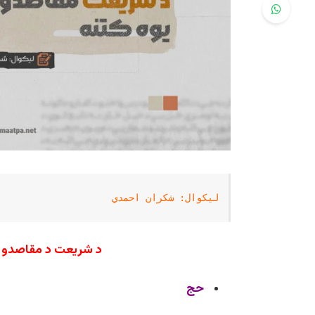
لیکوال: شکران احمدي
د شریعت د مقاصدو ع
حج