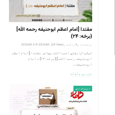
مقتدا [امام اعظم ابوحنیفه رحمه الله‎]
(برخه: ۲۴)
پنجشنبه _6 _اگست _2026AH 6-8-2026AD
Views
9
لیکوال: مفتي احمدالله مهاجر مقتدا [امام اعظم
ابوحنیفه رحمه الله‎] (برخه: ۲۴) د امام
ابوحنيفه…
نور یی ولوله
ډیموکراسي