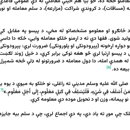
معاملو څخه ده، خو بیا هم ځینې معاملې له دې عمومي قاعدې
له (مساقات)، د کروندې شراکت (مزارعه)، د سلم معامله او نور
 ځانګړو او معلومو مشخصاتو له مخې، د پیسو په مقابل کې
لید شوی. فقها دې ته د اړمنو خلکو معامله وايي، ځکه دا داسې
دواړه اړخونه (پېرودونکی او پلورونکی) ضرورت لري: پېرودونکی
 د پیسو اړتیا لري څو هغه توکی برابر کړي، د خپل ژوند لګښت
 له همدې امله، دا ډول معامله د ضرورتونو له ډلې څخه شمېرل
[6]
بیعه ده.
لی الله علیه وسلم مدینې ته راغلی، نو خلکو به میوې د یوه یا
[7]
فَ فِي شَيْءٍ، فَلْيُسْلِفْ فِي كَیَلٍ مَعْلُومٍ، إِلَى أَجَلٍ مَعْلُومٍ.»
نو پیمانه، وزن او د تحویل موده دې معلومه کړي.
خلک چې موږ ته یاد دي، په دې اجماع لري، چې د سلم بیه جایزه