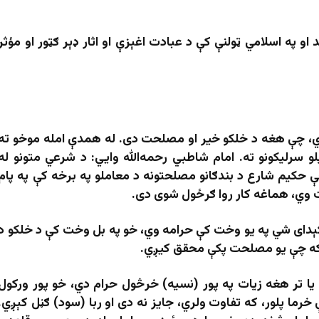
 په اسلامي ټولنې کې د عبادت اغېزې او اثار ډېر ګټور او مؤثر
ي، چې هغه د خلکو خیر او مصلحت دی. له همدې امله موخو ته
و سرلیکونو ته. امام شاطبي رحمه‌الله وایي: د شرعي متونو له
 حکیم شارع د بندګانو مصلحتونه د معاملو په برخه کې په پام
 وي، هماغه کار روا ګرځول شوی دی.
ېدای شي په یو وخت کې حرامه وي، خو په بل وخت کې د خلکو د
ځکه چې یو مصلحت پکې محقق کیږي.
یا تر هغه زیات په پور (نسیه) خرڅول حرام دي، خو پور ورکول
خرما پلور، که تفاوت ولري، جایز نه دی او ربا (سود) ګڼل کېږي.