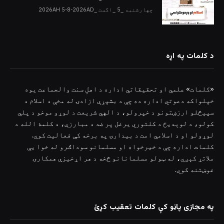
چهارشنبه _5 _اگست _2026AH 5-8-2026AD
د کلمات په اړه
«کلمات» علمي او تحقیقاتي اداره د اهلِ سنت والجماعت یوه
خپلواکه دعوتي اداره ده چې د بشپړې ازادۍ له مخې د اسلام د
سپېڅلو ارزښتونو د خپرولو، د الهي شریعت د لوړو موخو د پلي
کولو، د لوېدیځ د کلتوري یرغل پر ضد د مبارزې، د کلمۀ الله د
لوړولو او د اسلامي امت د بیدارۍ په برخه کې فعالیت کوي.
کلمات اداره چې د خیرخواه او مسلمانو سوداګرو له خوا یې
ملاتړ کېږي، له ټولو مسلمانانو څخه د هر اړخیزې همکارۍ
غوښتنه کوي.
په مجازی پاڼو کې کلمات تعقیب کړئ