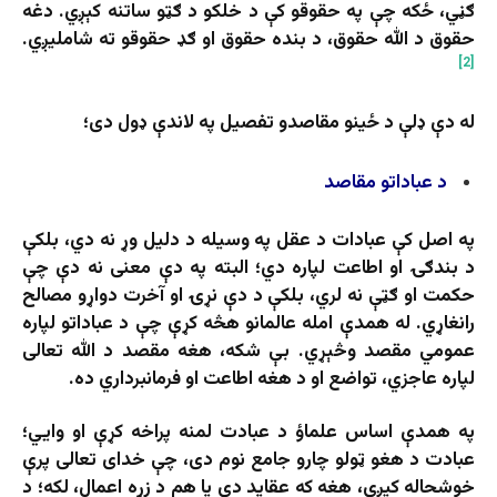
ګڼي، ځکه چې په حقوقو کې د خلکو د ګټو ساتنه کېږي. دغه
حقوق د الله حقوق، د بنده حقوق او ګډ حقوقو ته شاملیږي.
[2]
له دې ډلې د ځینو مقاصدو تفصیل په لاندې ډول دی؛
د عباداتو مقاصد
په اصل کې عبادات د عقل په وسیله د دلیل وړ نه دي، بلکې
د بندګۍ او اطاعت لپاره دي؛ البته په دې معنی نه دې چې
حکمت او ګټې نه لري، بلکې د دې نړۍ او آخرت دواړو مصالح
رانغاړي. له همدې امله عالمانو هڅه کړې چې د عباداتو لپاره
عمومي مقصد وڅېړي. بې شکه، هغه مقصد د الله تعالی
لپاره عاجزي، تواضع او د هغه اطاعت او فرمانبرداري ده.
په همدې اساس علماؤ د عبادت لمنه پراخه کړې او وايي؛
عبادت د هغو ټولو چارو جامع نوم دی، چې خدای تعالی پرې
خوشحاله کیږي، هغه که عقاید دي یا هم د زړه اعمال، لکه؛ د