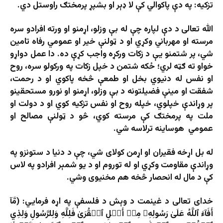
تزکیه
:
په دې پاکوالي کې لا ډېر او بشپړ پرمختګ راوستل دي.
الله تعالی د دې لپاره چې له بې وزلو، اړمنو او ورته افرادو سره
مرسته او مهرباني وکړي او د ټولنې خیر او عمومي رفاه تامین
شي، پر شتمنو یې د زکات ورکړه واجب کړې ده. دا عمل دواړو
خواو ته ګټه لري؛ ځکه شتمن د خپل زکات په ورکولو سره، روح
او نفس له دنیوي بخل او طمعې څخه پاکوي او د رحمت،
شفقت او مینې فضیلتونه د بې وزلو، اړمنو او نورو مستحقینو
پر وړاندې خپلوي، خپله روح او نفس تزکیه کوي او د دولت او
ملت په پرمختګ کې مرسته کوي، څو د ټولنې مصالح او
عمومي هوساینه ترلاسه شي.
له بل اړخه فقیران او اړمن کولای شي، چې د دنیا د ستونزو په
وړاندې مقاومت وکړي او له توروم او د یو شمېر افرادو په لاس
کې د مال له انحصار څخه هم مخنیوی وشي.
خدای تعالی د غینمت د وېش د فلسفې په اړه فرمايي: (مَّآ
أَفَآءَ ٱللَّهُ عَلَىٰ رَسُولِهِۦ مِنۡ أَهۡلِ ٱلۡقُرَىٰ فَلِلَّهِ وَلِلرَّسُولِ وَلِذِي