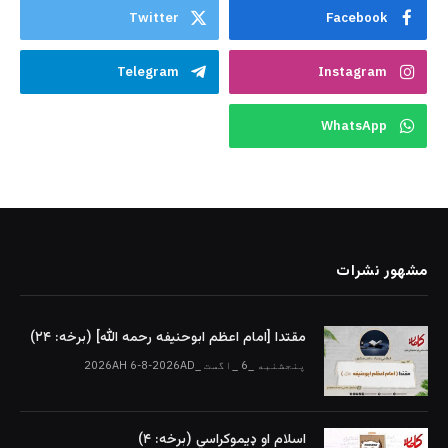
Twitter
Facebook
Telegram
Instagram
WhatsApp
مشهور نشرات
مقتدا [امام اعظم ابوحنیفه رحمه الله‎] (برخه: ۲۴)
پنجشنبه _6 _اگست _2026AH 6-8-2026AD
اسلام او ډیموکراسي (برخه: ۴)