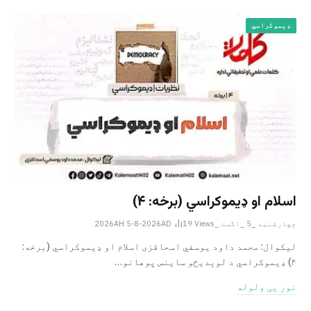
ډیموکراسي
اسلام او ډیموکراسي (برخه: ۴)
چهارشنبه _5 _اگست _2026AH 5-8-2026AD
Views
19
لیکوال: محمد داود یوسفي اسحاقزی اسلام او ډیموکراسي (برخه:
۴) ډیموکراسي د لوېدیځو ساینس پوهانو…
نور یی ولوله