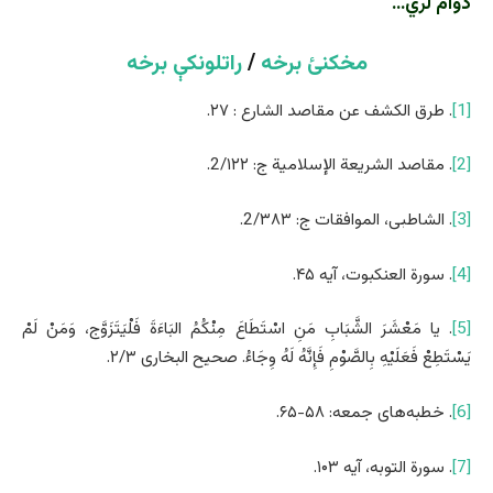
دوام لري…
مخکنئ برخه
/
راتلونکې برخه
[1]
. طرق الكشف عن مقاصد الشارع : ۲۷.
[2]
. مقاصد الشريعة الإسلامية ج: 2/۱۲۲.
[3]
. الشاطبی، الموافقات ج: 2/۳۸۳.
[4]
. سورة العنکبوت، آیه ۴۵.
[5]
. يا مَعْشَرَ الشَّبَابِ مَنِ اسْتَطَاعَ مِنْكُمُ البَاءَةَ فَلْيَتَزَوَّج، وَمَنْ لَمْ
يَسْتَطِعْ فَعَلَيْهِ بِالصَّوْمِ فَإِنَّهُ لَهُ وِجَاءُ. صحيح البخاری ۲/۳.
[6]
. خطبه‌های جمعه: ۵۸-۶۵.
[7]
. سورة التوبه، آیه ۱۰۳.