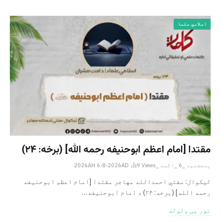
اسلامي علما
مقتدا [امام اعظم ابوحنیفه رحمه الله‎] (برخه: ۲۴)
پنجشنبه _6 _اگست _2026AH 6-8-2026AD
Views
9
لیکوال: مفتي احمدالله مهاجر مقتدا [امام اعظم ابوحنیفه
رحمه الله‎] (برخه: ۲۴) د امام ابوحنيفه…
نور یی ولوله