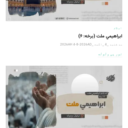
اسلام
ابراهيمي ملت (برخه: ۶)
سه شنبه _4 _اگست _2026AH 4-8-2026AD
نور یی ولوله