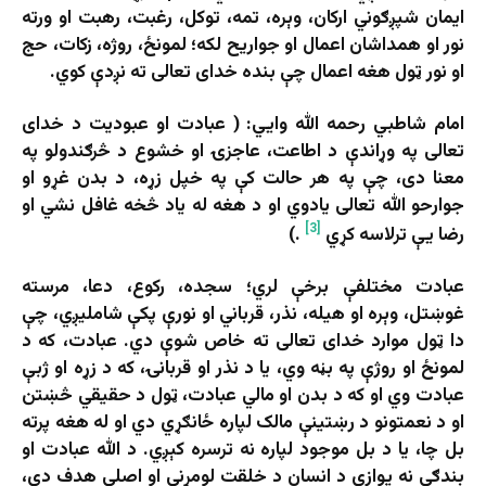
ایمان شپږګوني ارکان، وېره، تمه، توکل، رغبت، رهبت او ورته
نور او همداشان اعمال او جواریح لکه؛ لمونځ، روژه، زکات، حج
او نور ټول هغه اعمال چې بنده خدای تعالی ته نږدې کوي.
امام شاطبي رحمه الله وايي: ( عبادت او عبودیت د خدای
تعالی په وړاندې د اطاعت، عاجزۍ او خشوع د څرګندولو په
معنا دی، چې په هر حالت کې په خپل زړه، د بدن غړو او
جوارحو الله تعالی یادوي او د هغه له یاد څخه غافل نشي او
[3]
رضا یې ترلاسه کړي
.)
عبادت مختلفې برخې لري؛ سجده، رکوع، دعا، مرسته
غوښتل، وېره او هیله، نذر، قرباني او نورې پکې شاملیږي، چې
دا ټول موارد خدای تعالی ته خاص شوې دي. عبادت، که د
لمونځ او روژې په بڼه وي، یا د نذر او قربانۍ، که د زړه او ژبې
عبادت وي او که د بدن او مالي عبادت، ټول د حقیقي څښتن
او د نعمتونو د رښتینې مالک لپاره ځانګړي دي او له هغه پرته
بل چا، یا د بل موجود لپاره نه ترسره کېږي. د الله عبادت او
بندګي نه یوازې د انسان د خلقت لومړنی او اصلي هدف دی،