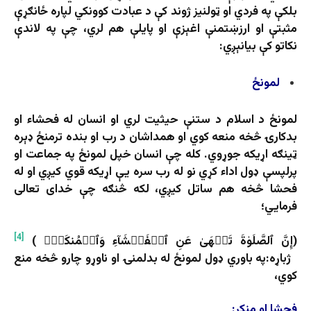
بلکې په فردي او ټولنیز ژوند کې د عبادت کوونکي لپاره ځانګړې
مثبتې او ارزښتمنې اغېزې او پایلې هم لري، چې په لاندې
نکاتو کې بیانېږي:
لمونځ
لمونځ د اسلام د ستنې حیثیت لري او انسان له فحشاء او
بدکارۍ څخه منعه کوي او همداشان د رب او بنده ترمنځ ډېره
ټینګه اړیکه جوړوي. کله چې انسان خپل لمونځ په جماعت او
پرلپسې ډول اداء کړي نو له رب سره یې اړیکه قوي کیږي او له
فحشا څخه هم ساتل کیږي، لکه څنګه چې خدای تعالی
فرمايي؛
[4]
(إِنَّ ٱلصَّلَوٰةَ تَنۡهَىٰ عَنِ ٱلۡفَحۡشَآءِ وَٱلۡمُنكَرِۗ )
ژباړه:په باوري ډول لمونځ له بدلمنۍ او ناوړو چارو څخه منع
كوي،
فحشا او منکر
: