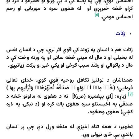
احساس کوي، چې په پایله کې د بې وزلو او فقیرانو د درد او
کړاو څخه خبرېږي او له هغوی سره د مهربانۍ او رحم
[6]
احساس مومي.
زکات
زکات هم د انسان په ژوند کې قوي اثر لري، چې د انسان نفس
له بخیلۍ او د مال له مینې څخه ساتي او په ورته وخت کې د
مال د پاکوالي او رشد سبب ګرځي او پکې خیر او برکت زیاتیږي.
همداشان د ټولنیز تکافل روحیه قوي کوي. خدای تعالی
فرمايي؛ (خُذۡ مِنۡ أَمۡوَٰلِهِمۡ صَدَقَةٗ تُطَهِّرُهُمۡ وَتُزَكِّيهِم بِهَا )
[7]
ژباړه: [اې پېغمبره (ص)!] ته د هغوى له مالونو څخه د
صدقې په اخيستلو سره هغوى پاك کړه او (د نېکۍ په لاره
کښي) هغوى وهڅوه.
تطهیر
:
د هغه ګناه اغېزې له منځه وړل دي چې پر انسان
باندې یې ځای نیولی وي.