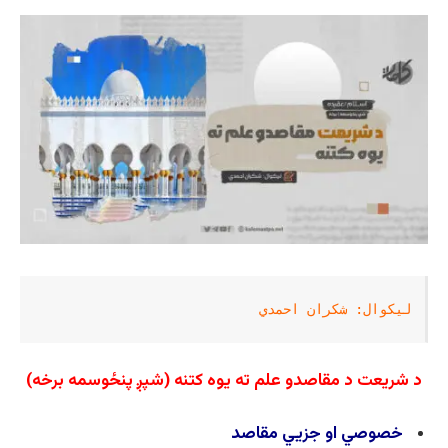
لیکوال: شکران احمدي
د شریعت د مقاصدو علم ته یوه کتنه
(شپږ پنځوسمه برخه)
خصوصي او جزيي مقاصد