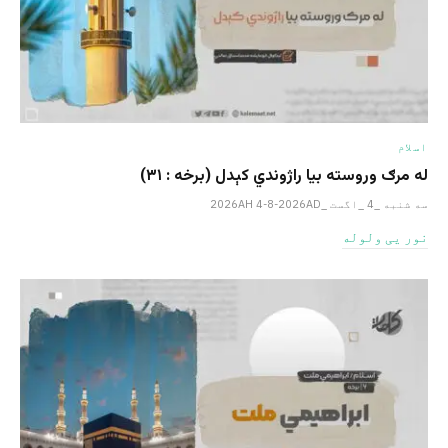
اسلام
له مرګ وروسته بیا راژوندي کېدل (برخه : ۳۱)
سه شنبه _4 _اگست _2026AH 4-8-2026AD
نور یی ولوله