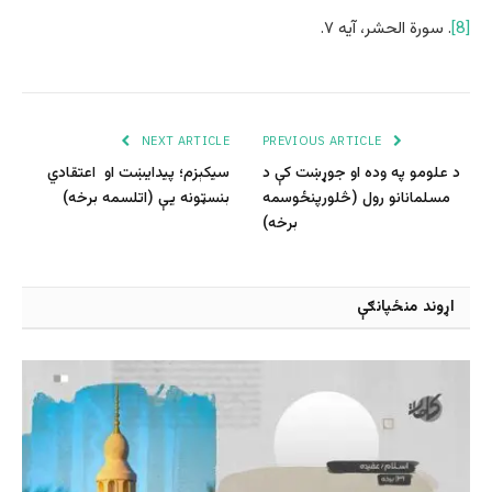
[8]
. سورة الحشر، آیه ۷.
NEXT ARTICLE
PREVIOUS ARTICLE
د علومو په وده او جوړښت کې د
سیکېزم؛ پیدایښت او اعتقادي
مسلمانانو رول (څلورپنځوسمه
بنسټونه یې (اتلسمه برخه)
برخه)
اړوند منځپانګې