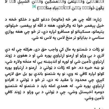
ٱلۡقُرۡبَىٰ وَٱلۡيَتَٰمَىٰ وَٱلۡمَسَٰكِينِ وَٱبۡنِ ٱلسَّبِيلِ كَيۡ لَا
[8]
يَكُونَ دُولَةَۢ بَيۡنَ ٱلۡأَغۡنِيَآءِ مِنكُمۡۚ)
ژباړه: الله چي هر څه (مالونه) ددغو كليو د خلكو څخه د
خپل پېغمبر خوا ته وګرځوي، هغه د الله او پېغمبر، خپلوانو،
يتيمانو، مسكينانو او مسافرو لپاره دي، تر څو چي هغه يوازي
ستاسي د بډايانو تر منځ لاس په لاس نه شي.
نو زکات د شمتنو په مال کې واجب حق دی. هرکله چې له دې
لارې د بې وزلو او اړمنو اړتیاوې پوره شي او د هغوی د ژوند
اړتیاوې تأمین شي او لوږه او اندېښنه یې له منځه ولاړه شي،
نو ښه خبره ده. خو که زکات د ټولنې د اړمنو د اړتیاوو پوره
کولو لپاره کافي نه وي، نو په شتمنو باندې یو بل حق لازمي
کېږي چې محدود یا مقید نه دی، تر څو د ټولنې د افرادو
اړتیاوې پوره شي. له همدې امله باید د شتمنو له شتمنیو
دومره اخیستل وشي، چې د ټولنې د بې وزلو د ژوند کافي
تأمین وشي.