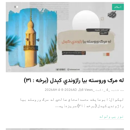
اسلام
له مرګ وروسته بیا راژوندي کېدل (برخه : ۳۱)
سه شنبه _4 _اگست _2026AH 4-8-2026AD
Views
8
لیکوال: ابوعایشه محمداسحاق صالحي له مرګ وروسته بیا
راژوندي کېدل (برخه : ۳۱) سریزه: په…
نور یی ولوله