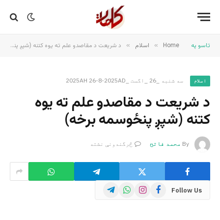
تاسو په
Home
»
اسلام
»
د شریعت د مقاصدو علم ته یوه کتنه (شپږ پنځوسمه برخه)
سه شنبه _26 _اگست _2025AH 26-8-2025AD
اسلام
د شریعت د مقاصدو علم ته یوه
کتنه (شپږ پنځوسمه برخه)
By
محمد فاتح
څرگندونې نشته
Telegram
WhatsApp
Instagram
Facebook
Follow Us