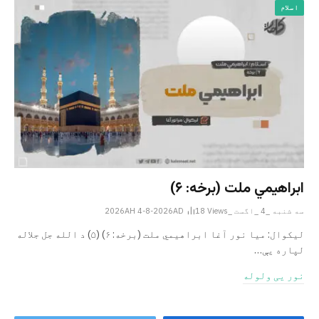
اسلام
ابراهيمي ملت (برخه: ۶)
سه شنبه _4 _اگست _2026AH 4-8-2026AD
Views
18
ليکوال: میا نور آغا ابراهيمي ملت (برخه: ۶) (۵) د الله جل جلاله
لپاره یې…
نور یی ولوله