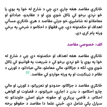
ځانګړي مقاصد هغه چارې دي چې د شارع له خوا په یوې یا
څو نږدې برخو کې ټاکل شوې وي او د عقایدو، عباداتو او
معاملاتو ته شاملیږي.خو جزئي مقاصد د هرې ځانګړې مسألې
اهداف او حکمتونه دي، چې فقهاؤ د احکامو د شرحې په برخې
ورته پام کړی دی.
الف: خصوصي مقاصد
ځانګړي مقاصد هغه اهداف او حکمتونه دي چې د شارع له
خوا په یوې یا څو نږدې برخو کې د شریعت په قوانینو کې ټاکل
شوي وي، لکه د جزاګانو، مالي معاملو، مالي عباداتو، د کورنۍ د
[1]
نظام د ټینګښت او په ورته مواردو کې مقاصد.
ځانګړي مقاصد د جزاګانو، حدودو او تعزیراتو، د کورنۍ او مالي
چارو احکامو، د بدن د اجارې، خیراتونو، د قضاوت او ګواهۍ
احکام، د قاضي پرېکړې او حقونه خپلو اصلي خاوندانو ته
سپارل پکې شامل دي. ځینې علما دا مقاصد د حقوقو برخه