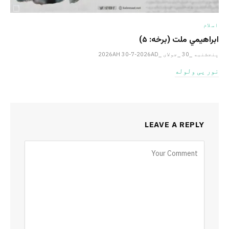
اسلام
ابراهيمي ملت (برخه: ۵)
پنجشنبه _30 _جولای _2026AH 30-7-2026AD
نور یی ولوله
LEAVE A REPLY