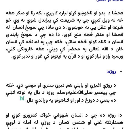
فحشا د بدو او ناخوښو کړنو لپاره کارېږي، لکه زنا او منکر هغه
څه ته ویل کېږي چې په شریعت کې پېژندل شوي نه وي خو
شرعه او عقل یې نه خوښوي. د دې مانا؛ چې لمونځ انسان له
فحشا او منکر څخه منع کوي، دا ده چې د لمونځ پابندي
انسان د ګناه کولو څخه ساتي، ځکه چې په لمانځه کې انسان
ځان د الله تعالی په محضر کې ویني، هغه څارونکی ګڼي،
ورسره راز و نیاز کوي او د قرآن په آیتونو کې غور او تدبر کوي.
روژه
:
د روژې اغېزې او پایلې هم ډېرې سترې او مهمې دي. ځکه
چې پیغمبر صلی‌الله‌علیه‌وسلم روژه د ډال په توګه ګڼلې
[5]
ده یعنې د دوزخ د اور او ګناهونو په وړاندې ډال.
دا روژه ده چې د انسان شهواني ځواک کمزوری کوي او
همدارنګه غني او شتمن کسان د روژې له امله د لوږې