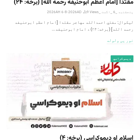
مقتدا [امام اعظم ابوحنیفه رحمه الله‎] (برخه: ۲۴)
پنجشنبه _6 _اگست _2026AH 6-8-2026AD
Views
9
لیکوال: مفتي احمدالله مهاجر مقتدا [امام اعظم ابوحنیفه
رحمه الله‎] (برخه: ۲۴) د امام ابوحنيفه…
نور یی ولوله
ډیموکراسي
اسلام او ډیموکراسي (برخه: ۴)