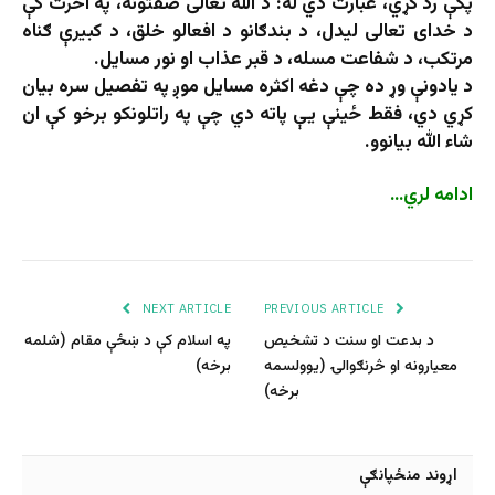
پکې رد کړي، عبارت دي له: د الله تعالی صفتونه، په آخرت کې
د خدای تعالی لیدل، د بندګانو د افعالو خلق، د کبيرې ګناه
مرتکب، د شفاعت مسله، د قبر عذاب او نور مسایل.
د يادونې وړ ده چې دغه اکثره مسايل موږ په تفصيل سره بيان
کړي دي، فقط ځينې يې پاته دي چې په راتلونکو برخو کې ان
شاء الله بيانوو.
ادامه لري…
NEXT ARTICLE
PREVIOUS ARTICLE
د بدعت او سنت د تشخیص
په اسلام کې د ښځې مقام (شلمه
معیارونه او څرنګوالۍ (یوولسمه
برخه)
برخه)
اړوند منځپانګې