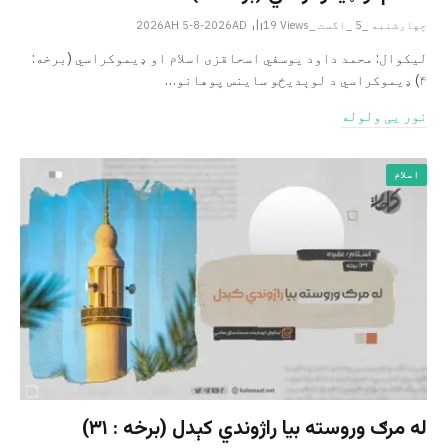
چهارشنبه _5 _اگست _2026AH 5-8-2026AD
Views
19
لیکوال: محمد داود یوسفي اسحاقزی اسلام او ډیموکراسي (برخه:
۴) ډیموکراسي د لوېدیځو ساینس پوهانو…
نور یی ولوله
اسلام
له مرګ وروسته بیا راژوندي کېدل (برخه : ۳۱)