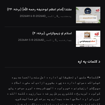
مقتدا [امام اعظم ابوحنیفه رحمه الله‎] (برخه: ۲۴)
پنجشنبه _6 _اگست _2026AH 6-8-2026AD
اسلام او ډیموکراسي (برخه: ۴)
چهارشنبه _5 _اگست _2026AH 5-8-2026AD
د کلمات په اړه
«کلمات» علمي او تحقیقاتي اداره د اهلِ سنت والجماعت یوه
خپلواکه دعوتي اداره ده چې د بشپړې ازادۍ له مخې د اسلام د
سپېڅلو ارزښتونو د خپرولو، د الهي شریعت د لوړو موخو د پلي
کولو، د لوېدیځ د کلتوري یرغل پر ضد د مبارزې، د کلمۀ الله د
لوړولو او د اسلامي امت د بیدارۍ په برخه کې فعالیت کوي.
کلمات اداره چې د خیرخواه او مسلمانو سوداګرو له خوا یې