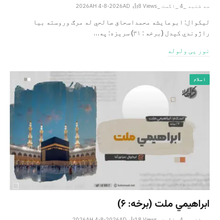
سه شنبه _4 _اگست _2026AH 4-8-2026AD
Views
8
لیکوال: ابوعایشه محمداسحاق صالحي له مرګ وروسته بیا
راژوندي کېدل (برخه : ۳۱) سریزه: په…
نور یی ولوله
اسلام
ابراهيمي ملت (برخه: ۶)
سه شنبه _4 _اگست _2026AH 4-8-2026AD
Views
18