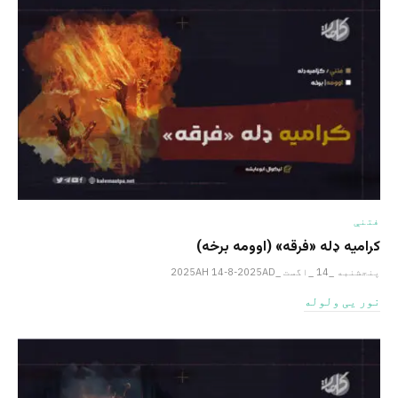
فتنې
کرامیه ډله «فرقه» (اوومه برخه)
پنجشنبه _14 _اگست _2025AH 14-8-2025AD
نور یی ولوله