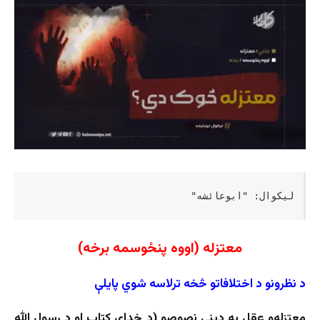
لیکوال: "ابوعائشه"
معتزله (اووه پنځوسمه برخه)
د نظرونو د اختلافاتو څخه ترلاسه شوي پایلې
معتزله‌و عقل په دیني نصوصو (د خدای کتاب او د رسول الله