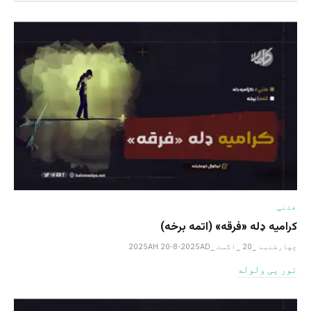
فتنې
کرامیه ډله «فرقه» (اتمه برخه)
چهارشنبه _20 _اگست _2025AH 20-8-2025AD
نور یی ولوله