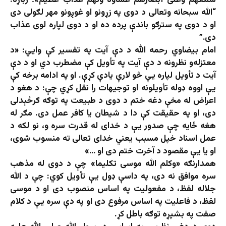
سمعهم وعلی أبصارهم غشاوة ولهم عذاب عظیم»؛ ژباړه:
“الله سبحانه وتعالی د دوی په زړونو او غوږونو مهر لګولی دی
او د دوی په سترګو باندې پرده ده او د دوی لپاره لوی عذاب
دی.”
امام بیضاوي رحمه الله د دې آیت په تفسیر کې وايي: «د
معتزله‌و نظرونه د دې آیت په تأويل کې مضطرب دي او د دې
آیت د تأويل لپاره یې څو لارې یادې کړې. او په ادامه برخه کې
يې اووه ډوله تأويلونه او توجيهات را نقل کړي چې: د هغو د
اعراض له مخې دغه ختم د دوی د طبيعت په توګه ګرځېدلی
دی، او په حقيقت کې دا د شيطان يا کافر عمل دی. مګر له
هغه ځايه چې صدور يې د خدای له قدرت سره و، نو لکه د
عمل اسناد خپل مسبب يعني خدای تعالی ته منسوب شوی،
او یا يې مقصود د آخرت ختم دی او …»
همدارنګه «وکلم الله موسی تکليما» چې د دوی له مذهب
سره موافق نه دی، په داسې ډول یې تأويل کوي: چې د الله
جلاله لفظ، د مفعوليت په اساس منصوب دی او د موسی
لفظ، د فاعليت په اساس مرفوع دی او په دې سره يې د کلام
صفت په بشپړه توګه باطل کړ.