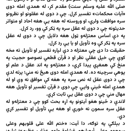
صلی الله علیه وسلم سنت) مقدم کړ، له همدې امله دوی
«آيات محکمات» تفسیر کړل. چې د دوی له عقلونو او نظرونو
سره موافقت ولري، او وروسته له هغه يې هغه احاد او متواتر‌
حدیثونه چې د دوی له عقل سره په ټکر کې وو، رد کړل.
په دې اساس معتزله‌و ټول هغه دلایل چې د دوی له عقل
سره په ټکر کې وه تأويل او یا یې رد کړل.
حقیقت دا دی چې معتزله د دې لپاره تفسیر او تأويل ته مخه
کوي چې خپل عقلي نظر او د قرآن قطعي نصوصو حجيت په
منځ کې همغږي پیدا کړي، د معتزله‌و په اند عقل د علم او
پوهې سرچینه ده. له همدې امله دوی هیڅ نه مني؛ پرته لدې
چې د دوی عقل له نص سره په هغه کې موافق نه وي او له
همدې امله ځینې وايي چې دوی د قرآن تفسیر او تأويل هغه
مهال مني چې د دوی عقل یې ثابت کړي.
لاندې د ځينو هغو آيتونو په اړه بحث کوو چې د معتزله‌و له
عقل سره سمون نه خوري او هغه يې تأويل او تفسير کړي
دي.
د بېلګې په توګه، دا آیت: «ختم الله علی قلوبهم وعلی