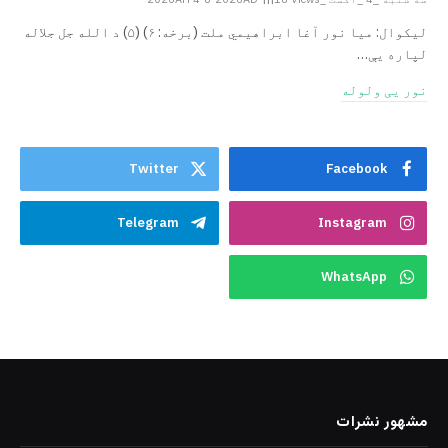
ليکوال: میا نور آغا ابراهيمي ملت (برخه: ۶) (۵) د الله جل جلاله
لپاره یې…
نور یی ولوله
Twitter
Facebook
Telegram
Instagram
WhatsApp
مشهور نشرات