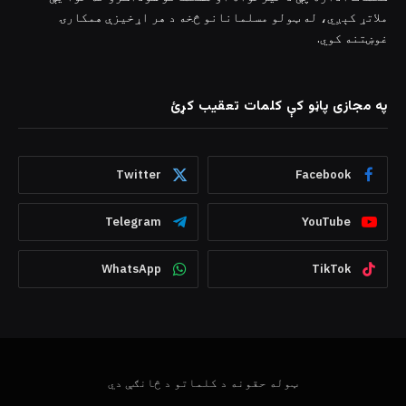
ملاتړ کېږي، له ټولو مسلمانانو څخه د هر اړخیزې همکارۍ
غوښتنه کوي.
په مجازی پاڼو کې کلمات تعقیب کړئ
Twitter
Facebook
Telegram
YouTube
WhatsApp
TikTok
ټوله حقونه د کلماتو د څانګې دي