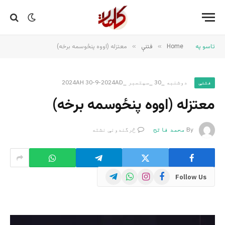
تاسو په
Home
»
فتنې
»
معتزله (اووه پنځوسمه برخه)
دوشنبه _30 _سپتمبر _2024AH 30-9-2024AD
فتنې
معتزله (اووه پنځوسمه برخه)
By
محمد فاتح
څرگندونې نشته
Telegram
WhatsApp
Instagram
Facebook
Follow Us