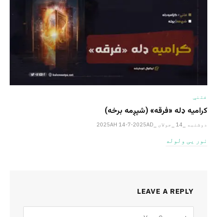
فتنې
کرامیه ډله «فرقه» (شپږمه برخه)
دوشنبه _14 _جولای _2025AH 14-7-2025AD
نور یی ولوله
LEAVE A REPLY