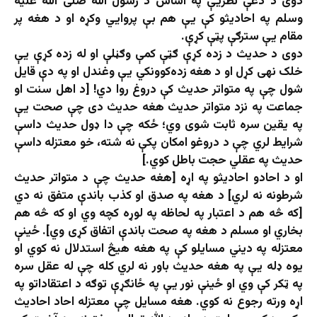
دوی د دغې نظريې په اساس د رسول الله صلی الله علیه
وسلم په احادیثو کې يې هم بې پروايي وکړه او د هغه پر
مقام یې سترګې پټې کړې.
دوی د حدیث د زده کړې ګټې کمې وګڼلې او له زده کړې یې
خلک نهی کړل او د هغه زده‌کوونکي يې وغندل او په دې قايل
شول چې په متواتر حدیث کې دروغ روا دي! [د اهل سنت او
جماعت په نزد متواتر حديث هغه حديث دی چې صحت یې
په یقین سره ثابت شوی وي؛ ځکه چې دا ډول حديث داسې
شرايط لري چې د دروغو امکان پکې نه شته، خو معتزله داسې
حديث په عقلي حجت باطل کوي.]
او د احادو احادیثو په اړه [هغه حدیث چې د متواتر حدیث
شرطونه نه لري] د هغه په صدق او کذب باندې متفق نه دي
[که څه هم د اعتبار په لحاظه په لوړه کچه وي او که څه هم
بخاري او مسلم د هغه په صحت باندې اتفاق کړی وي]. ځينې
معتزله په ديني مسايلو کې په هغه هيڅ استدلال نه کوي او
يوه ډله يې په هغه حديث باور نه لري کله چې له عقل سره
په ټکر کې وي او ځينې نور يې په ځانګړې توګه د اعتقاداتو په
اړه ورته رجوع نه کوي. هغه مسايل چې معتزله احاد احادیث