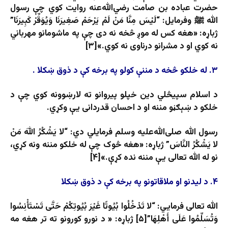
حضرت عباده بن صامت رضي‌الله‌عنه روایت کوي چې رسول
الله ﷺ وفرمایل: “لَيْسَ مِنَّا مَنْ لَمْ يَرْحَمْ صَغِيرَنَا وَيُوَقِّرْ كَبِيرَنَا”
ژباړه: «هغه کس له موږ څخه نه دی چې په ماشومانو مهرباني
نه کوي او د مشرانو درناوی نه کوي.»[۳]
۳.‌ له خلکو څخه د مننې کولو په برخه کې د ذوق ښکلا
.
د اسلام سپيڅلي دین خپلو پیروانو ته لارښوونه کوي چې د
خلکو د ښېګڼو مننه او د احسان قدردانی یې وکړي.
رسول الله صلی‌الله‌علیه‌ وسلم فرمایلي دي: “لا يَشْكُرُ اللهَ مَنْ
لا يَشْكُرُ النَّاسَ” ژباړه: «هغه څوک چې له خلکو مننه ونه کړي،
نو له الله تعالی یې مننه نده کړې.»[۴]
۴. د لیدنو او ملاقاتونو په برخه کې د ذوق ښکلا
الله تعالی فرمایي: “لا تَدْخُلُوا بُيُوتًا غَيْرَ بُيُوتِكُمْ حَتَّى تَسْتَأْنِسُوا
وَتُسَلِّمُوا عَلَى أَهْلِهَا”[۵] ژباړه: « د نورو كورونو ته تر هغه مه