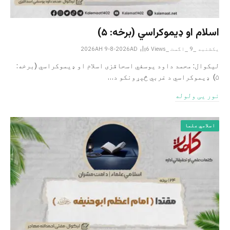
اسلام او ډیموکراسي (برخه: ۵)
یکشنبه _9 _اگست _2026AH 9-8-2026AD
Views
6
لیکوال: محمد داود یوسفي اسحاقزی اسلام او ډیموکراسي (برخه:
۵) ډیموکراسي د غربي څېړونکو د…
نور یی ولوله
اسلامي علما