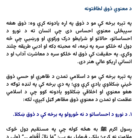
د معنوي ذوق لطافتونه
په تېره برخه کې مو د ذوق په اړه یادونه کړې وه: ذوق هغه
سپېڅلی معنوي احساس دی چې انسان ته د نورو د
احساساتو، حالاتو او شرایطو درک ورکوي او ورښيي چې څه
ډول له خلکو سره په نرمه، له محبته ډکه او ادبي طریقه چلند
وکړي. په حقیقت کې ذوق له خلکو سره د معاشرت آداب او د
انساني اړیکو عالي هنر دی.
په تېره برخه کې مو د اسلامي تمدن د ظاهري او حسي ذوق
ځینې ښکلاوې یادې کړې وې؛ په دې برخه کې په لنډه توګه د
هغو معنوي او اخلاقي ښکلاوو یادونه کوو چې د اسلامي
عظمت او تمدن د معنوي ذوق مظاهر ګڼل کېږي، لکه:
۱. د نورو د احساساتو د نه ځورولو په برخه کې د ذوق ښکلا.
رسول اکرم ﷺ به هڅه کوله چې په مستقیم ډول څوک
ملامت نه کړي؛ بلکې فرمایل به یې: “مَا بَالُ أَقْوَامٍ …” (ولې د