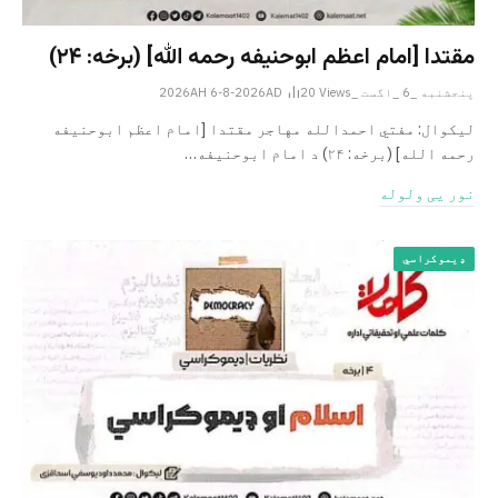
مقتدا [امام اعظم ابوحنیفه رحمه الله‎] (برخه: ۲۴)
پنجشنبه _6 _اگست _2026AH 6-8-2026AD
Views
20
لیکوال: مفتي احمدالله مهاجر مقتدا [امام اعظم ابوحنیفه
رحمه الله‎] (برخه: ۲۴) د امام ابوحنيفه…
نور یی ولوله
ډیموکراسي