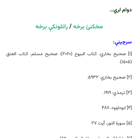
دوام لري…
مخکنئ برخه
/
راتلونکې برخه
سرچینې:
[۱] صحیح بخاري، کتاب البیوع (۲۰۶۰)؛ صحیح مسلم، کتاب العتق
(۱۵۰۵).
[۲] صحیح بخاري: ۵۹۳۲.
[۳] ترمذي: ۱۹۱۹.
[۴] ابوداوود: ۴۸۱۱
[۵] سورة النور، آیت ۲۷