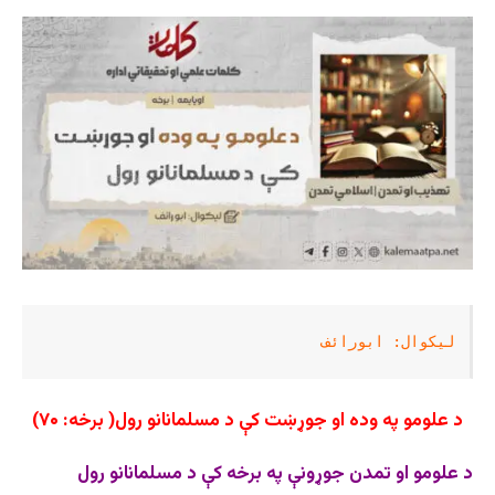
لیکوال: ابورائف
د علومو په وده او جوړښت کې د مسلمانانو رول( برخه: ۷۰)
د علومو او تمدن ‌جوړونې په برخه کې د مسلمانانو رول