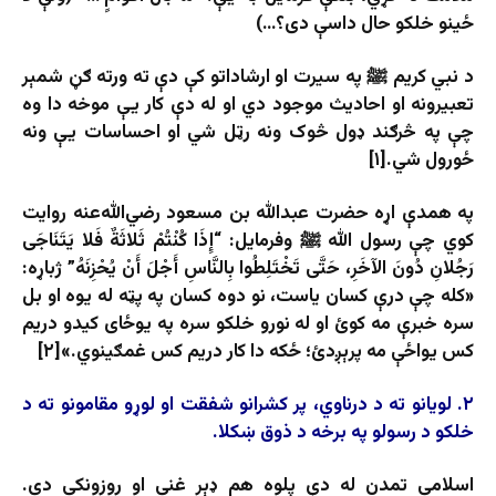
ځینو خلکو حال داسې دی؟…)
د نبي کریم ﷺ په سیرت او ارشاداتو کې دې ته ورته ګڼ شمېر
تعبیرونه او احادیث موجود دي او له دې کار یې موخه دا وه
چې په څرګند ډول څوک ونه رټل شي او احساسات یې ونه
‌ځورول شي.[۱]
په همدې اړه حضرت عبدالله بن مسعود رضي‌الله‌عنه روایت
کوي چې رسول الله ﷺ وفرمایل: “إِذَا كُنْتُمْ ثَلاثَةٌ فَلا يَتَنَاجَى
رَجُلانِ دُونَ الآخَرِ، حَتَّى تَخْتَلِطُوا بِالنَّاسِ أَجْلَ أَنْ يُحْزِنَهُ” ژباړه:
«کله چې درې کسان یاست، نو دوه کسان په پټه له یوه او بل
سره خبرې مه کوئ او له نورو خلکو سره په یوځای کیدو دریم
کس یواځې مه پرېږدئ؛ ځکه دا کار دریم کس غمګینوي.»[۲]
۲. لویانو ته د درناوي، پر کشرانو شفقت او لوړو مقامونو ته د
خلکو د رسولو په برخه د ذوق ښکلا.
اسلامي تمدن له دې پلوه هم ډېر غني او روزونکی دی.