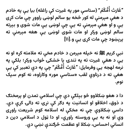
“غَارَتْ أُمُّكُمْ” (ستاسې مور په غیرت کې راغله) بیا یې په خادم
د هغې مېرمنې له کور څخه یو سالم لوښی راووړ چې مات کړی
یې و او هغې مېرمنې ته یې چې لوښی یې مات شوی و بېرته
سالم لوښی ورکړ او مات شوی لوښی یې هغه مېرمنې ته
پرېښود چې مات کړی یې و.[۱۱]
نبي کریم ﷺ نه خپله مېرمن د خادم مخې ته ملامته کړه او نه
یې د هغې غیرت ته په تندۍ یا خشکۍ ځواب ورکړ؛ بلکې په
نرمه لهجه یې وفرمایل: “غَارَتْ أُمُّكُمْ” چې په دې تعبیر کې یې
هغې ته د درناوي لقب «ستاسې مور» وکاراوه، نه کوم سپک
نوم.
دا د هغو ښکلاوو څو بېلګې دي چې اسلامي تمدن او پرمختګ
د ذوق، اخلاقو او انسانیت په ډګر کې نړۍ ته ډالۍ کړې دي.
داسې ښکلاوې چې نه مخکې له اسلامه کوم شریعت راوړی
وې او نه به یې وروسته راوړي، او دا ټول د اسلامي دين د
انساني احساس، ښکلا او عظمت څرګندې نښې دي.