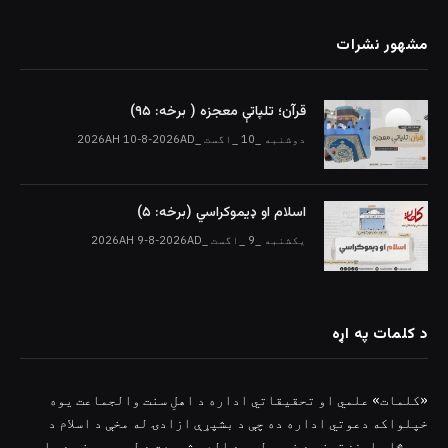
مشهور نشرات
قرآن؛ تلپاتې معجزه ( برخه: ۹۵)
دوشنبه _10 _اگست _2026AH 10-8-2026AD
اسلام او ډیموکراسي (برخه: ۵)
یکشنبه _9 _اگست _2026AH 9-8-2026AD
د کلمات په اړه
«کلمات» علمي او تحقیقاتي اداره د اهلِ سنت والجماعت یوه
خپلواکه دعوتي اداره ده چې د بشپړې ازادۍ له مخې د اسلام د
سپېڅلو ارزښتونو د خپرولو، د الهي شریعت د لوړو موخو د پلي