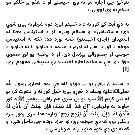
ننوځئ چې اجازه مو نه وي اخيستې او د هغو پر خلكو مو
سلام نه وي اچولی.»
په دې آیت کې کور ته د داخلېدو لپاره دوه شرطونه بیان شوي
دي: «استیناس» او
«سلام ویل». او د استیناس معنا له
استیذان (اجازه اخیستو) څخه لوړه ده؛ ځکه له استیناس
موخه د کور د اهل له لوري د میلمه د قبلولو یا نه قبلولو د
خوښې او چمتووالي پېژندل دي. او دا پخپله یو لوړ معنوي
ذوق دی چې له ساده اجازه اخیستو ډېر سپېڅلی مفهوم لري.
[۶]
د استیذان برخې یو بل ذوق: کله چې یوه انصاري رسول الله
صلی‌الله‌علیه‌ وسلم د خوړو لپاره خپل کور ته را دعوت کړ، نو
له نبي کریم ﷺ سره یو بل سړی هم راغی. پيغمبر ﷺ د کور
خاوند ته وفرمایل: “إِنَّ هَذَا قَدْ تَبِعَنَا، فَإِنْ شِئْتَ أَنْ تَأْذَنَ لَهُ
فَأْذَنْ لَهُ، وَإِنْ شِئْتَ أَنْ يَرْجِعَ رَجَعَ” ژباړه: «دا سړی زموږ سره
راغلی دی، که دې خوښه وي، نو اجازه ورکړه چې داخل شي، او
که نه دې وي خوښه نو بېرته به ولاړ شي.»