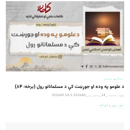
اسلامي تمدن
د علومو په وده او جوړښت کې د مسلمانانو رول (برخه: ۸۴)
چهارشنبه _14 _جنوري _2026AH 14-1-2026AD
نور یی ولوله