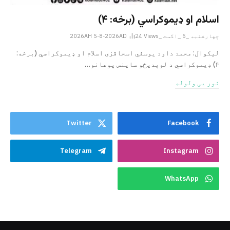
اسلام او ډیموکراسي (برخه: ۴)
چهارشنبه _5 _اگست _2026AH 5-8-2026AD
Views
24
لیکوال: محمد داود یوسفي اسحاقزی اسلام او ډیموکراسي (برخه:
۴) ډیموکراسي د لوېدیځو ساینس پوهانو…
نور یی ولوله
Twitter
Facebook
Telegram
Instagram
WhatsApp