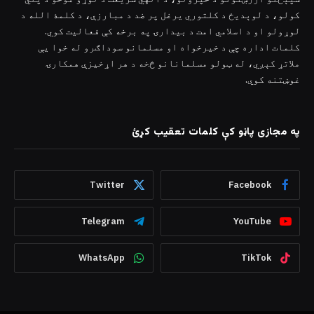
کولو، د لوېدیځ د کلتوري یرغل پر ضد د مبارزې، د کلمۀ الله د
لوړولو او د اسلامي امت د بیدارۍ په برخه کې فعالیت کوي.
کلمات اداره چې د خیرخواه او مسلمانو سوداګرو له خوا یې
ملاتړ کېږي، له ټولو مسلمانانو څخه د هر اړخیزې همکارۍ
غوښتنه کوي.
په مجازی پاڼو کې کلمات تعقیب کړئ
Twitter
Facebook
Telegram
YouTube
WhatsApp
TikTok