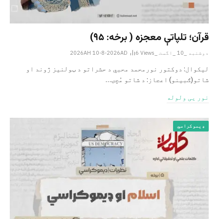
قرآن؛ تلپاتې معجزه ( برخه: ۹۵)
دوشنبه _10 _اگست _2026AH 10-8-2026AD
Views
6
لیکوال: دوکتور نورمحمد محبي د حشراتو د ټولنیز ژوند او
شاتو(ګبینو) اعجاز: د شاتو مُچۍ…
نور یی ولوله
ډیموکراسي