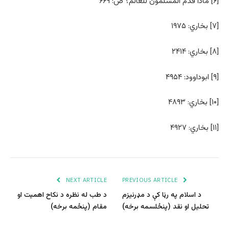
[۶] ماذا قدّم المسلمون للعالم؟ ص: ۶۶۹
[۷] بخاري: ۱۹۷۵
[۸] بخاري: ۲۴۱۴
[۹] ابوداوود: ۴۹۵۴
[۱۰] بخاري: ۴۸۹۳
[۱۱] بخاري: ۴۹۲۷
NEXT ARTICLE
PREVIOUS ARTICLE
د اسلام په رڼا کې د مډرنیزم
د طب له نظره د نکاح اهمیت او
تحلیل او نقد (پنځلسمه برخه)
مقام (پنځمه برخه)