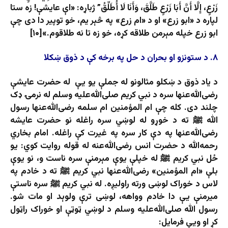
زَرْعٍ، إِلَّا أَنَّ أَبَا زَرْعٍ طَلَّقَ، وَأَنَا لَا أُطَلِّقُ” ژباړه: «اې عایشې! زه ستا
لپاره د «ابو زرع» او د «ام زرع» په څېر یم، خو توپیر دا دی چې
ابو زرع خپله مېرمن طلاقه کړه، خو زه تا نه طلاقوم.»[۱۰]
۸. د ستونزو او بحران د حل په برخه کې د ذوق ښکلا
د یاد ذوق د ښکلو مثالونو له جملې یو یې
له حضرت عایشې
رضی‌الله‌عنها سره د نبي کریم صلی‌الله‌علیه ‌وسلم له نرمۍ ډک
چلند دی. کله چې ام المؤمنین ام سلمه رضی‌الله‌عنها رسول
الله ﷺ ته د خوړو له لوښي سره راغله نو حضرت عایشه
رضی‌الله‌عنها په دې کار سره په غیرت کې راغله. امام بخاري
رحمه‌الله د حضرت انس رضی‌الله‌عنه له قوله روایت کوي: یو
ځل نبي کریم ﷺ له خپلې یوې مېرمنې سره ناست و، نو یوې
بلې «ام المؤمنین» رضی‌الله‌عنها نبي کریم ﷺ ته د خادم په
لاس د خوراک لوښی ورته راولیږه. له نبي کریم ﷺ سره ناستې
میرمنې یې دا خادم وواهه، لوښی ترې ولوېد او مات شو.
رسول الله صلی‌الله‌علیه‌ وسلم د لوښي ټوټې او خوراک راټول
کړ او ويې فرمایل: