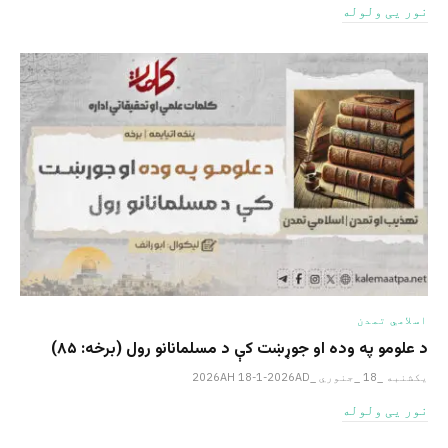
نور یی ولوله
اسلامي تمدن
د علومو په وده او جوړښت کې د مسلمانانو رول (برخه: ۸۵)
یکشنبه _18 _جنوري _2026AH 18-1-2026AD
نور یی ولوله