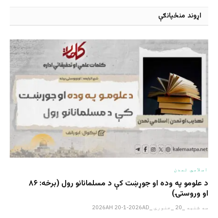
اړوند منځپانګې
اسلامي تمدن
د علومو په وده او جوړښت کې د مسلمانانو رول (برخه: ۸۶
او وروستۍ)
سه شنبه _20 _جنوري _2026AH 20-1-2026AD