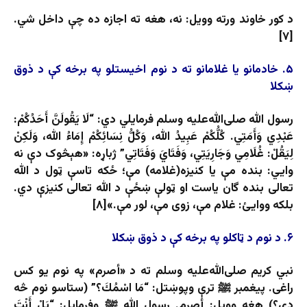
د کور خاوند ورته وویل: نه، هغه ته اجازه ده چې داخل شي.
[۷]
۵. خادمانو یا غلامانو ته د نوم اخیستلو په برخه کې د ذوق
ښکلا
رسول الله صلی‌الله‌علیه ‌وسلم فرمایلي دي: “لَا يَقُولَنَّ أَحَدُكُمْ:
عَبْدِي وَأَمَتِي. كُلُّكُمْ عَبِيدُ الله، وَكُلُّ نِسَائِكُمْ إِمَاءُ الله، وَلَكِنْ
لِيَقُلْ: غُلَامِي وَجَارِيَتِي، وَفَتَايَ وَفَتَاتِي” ژباړه: «هېڅوک دې نه
وایي: بنده مې یا کنیزه(غلامه) مې؛ ځکه تاسې ټول د الله
تعالی بنده گان یاست او ټولې ښځې د الله تعالی کنیزې دي.
بلکه ووایئ: غلام مې، زوی مې، لور مې.»[۸]
۶. د نوم د ټاکلو په برخه کې د ذوق ښکلا
نبي کریم صلی‌الله‌علیه ‌وسلم ته د «أصرم» په نوم یو کس
راغی. پيغمبر ﷺ ترې وپوښتل: “مَا اسْمُكَ؟” (ستاسو نوم څه
دی؟) هغه وویل: أصرم. رسول الله ﷺ وفرمایل: “بَلْ أَنْتَ