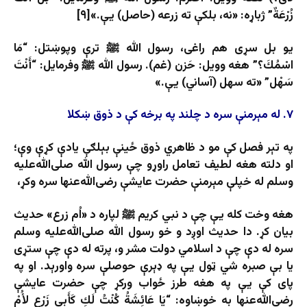
زُرْعَةٌ” ژباړه: «نه، بلکې ته زرعه (حاصل) یې.»[۹]
یو بل سړی هم راغی، رسول الله ﷺ ترې وپوښتل: “مَا
اسْمُكَ؟” هغه وویل: حَزن (غم). رسول الله ﷺ وفرمایل: “أَنْتَ
سَهْل” «ته سهل (آساني) یې.»
۷. له مېرمنې سره د چلند په برخه کې د ذوق ښکلا
په تېر فصل کې مو د ظاهري ذوق ځینې بېلګې یادې کړې وې؛
او دلته هغه لطیف تعامل راوړو چې رسول الله صلی‌الله‌علیه
‌وسلم له خپلې مېرمنې حضرت عایشې رضی‌الله‌عنها سره وکړ،
هغه وخت کله یې چې د نبي کریم ﷺ لپاره د «اُم زرع» حدیث
بیان کړ. دا حدیث اوږد و خو رسول الله صلی‌الله‌علیه ‌وسلم
سره له دې چې د اسلامي دولت مشر و، پرته له دې چې ستړی
یا بې‌ صبره شي ټول يې په ډېرې حوصلې سره واورېد. او په
پای کې یې په هغه طرز ځواب ورکړ چې حضرت عایشې
رضی‌الله‌عنها به خوښاوه: “يَا عَائِشَةُ كُنْتُ لَكِ كَأَبِي زَرْعٍ لأُمْ