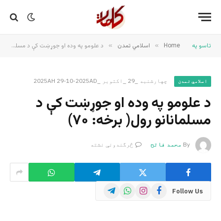
تاسو په
Home
»
اسلامي تمدن
»
د علومو په وده او جوړښت کې د مسلمانانو رول( برخه: ۷۰)
چهارشنبه _29 _اکتوبر _2025AH 29-10-2025AD
اسلامي تمدن
د علومو په وده او جوړښت کې د
مسلمانانو رول( برخه: ۷۰)
By
محمد فاتح
څرگندونې نشته
Telegram
WhatsApp
Instagram
Facebook
Follow Us