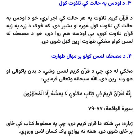
۳. د اودس په حالت کې تلاوت کول
د قرآن کریم تلاوت په هر حالت کې اجر لري، خو د اودس په
حالت کې تلاوت کول غوره او بشپړ دی. که څوک د زړه په ژبه
قرآن تلاوت کوي، بې اودسه هم روا دی، خو د مصحف له
لمس کولو مخکې طهارت اړین ګڼل شوی دی.
۴. د مصحف لمس کولو پر مهال طهارت
مخکې له دې چې د قرآن کریم لمس وشي، د بدن پاکوالی او
طهارت اړین دی. الله سبحانه وتعالی فرمایي:
إِنَّهُ لَقُرْآنٌ كَرِيمٌ فِي كِتَابٍ مَكْنُونٍ لَا يَمَسُّهُ إِلَّا الْمُطَهَّرُونَ
سورة الواقعة: ۷۷-۷۹
ژباړه: بې شکه دا قرآن کریم دی، چې په محفوظ کتاب کې ځای
پر ځای شوی دی. هغه ته یوازې پاک کسان لاس وروړي.