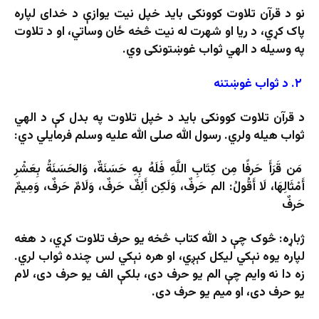
نو د قرآن تلاوت کوونکی باید خپل نیت یوازې د خدای لپاره
پاک کړي، د ریا او شهرت له نیت څخه ځان وساتي، او د تلاوت
په وسیله د الهي ثواب غوښتونکی وي.
۲. د ثواب غوښتنه
د قرآن تلاوت کوونکی باید د خپل تلاوت په بدل کې د الهي
ثواب هیله ولري. رسول الله صلی الله علیه وسلم فرمایلي دي:
مَن قَرَأَ حَرفًا مِن كِتَابِ اللَّهِ فَلَهُ بِهِ حَسَنَةٌ، وَالحَسَنَةُ بِعَشْرِ
أَمْثَالِهَا، لَا أَقُولُ: الم حَرفٌ، وَلَكِن أَلِفٌ حَرفٌ، وَلَامٌ حَرفٌ، وَمِيمٌ
حَرفٌ
ژباړه: څوک چې د الله کتاب څخه یو حرف تلاوت کړي، د هغه
لپاره یوه نېکي لیکل کېږي، او هره نېکي لس چنده ثواب لري.
زه دا نه وایم چې الم یو حرف دی، بلکې الف یو حرف دی، لام
یو حرف دی، او میم یو حرف دی.