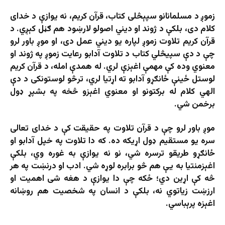
زموږ د مسلمانانو سپېڅلی کتاب، قرآن کریم، نه یوازې د خدای
کلام دی، بلکې د ژوند او دیني اصولو لارښود هم ګڼل کېږي. د
قرآن کریم تلاوت زموږ لپاره یو دیني عمل دی، او موږ باور لرو
چې د دې سپیڅلي کتاب د تلاوت آدابو رعایت زموږ په ژوند او
معنوي وده کې مهمې اغېزې لري. له همدې امله، د قرآن کریم
لوستل ځینې ځانګړو آدابو ته اړتیا لري، ترڅو لوستونکی د دې
الهي کلام له برکتونو او معنوي اغېزو څخه په بشپړ ډول
برخمن شي.
موږ باور لرو چې د قرآن تلاوت په حقیقت کې د خدای تعالی
سره یو مستقیم ډول اړیکه ده. که دا تلاوت په خپل آدابو او
ځانګړو طریقو ترسره شي، نو نه یوازې به غوره وي، بلکې
اغېزمنتیا به یې هم څو برابره لوړه شي. ادب او درنښت په هر
څه کې اړین دي؛ ځکه چې دا یوازې د هغه شی اهمیت او
ارزښت زیاتوي نه، بلکې د انسان په شخصیت هم روښانه
اغېزه پرېباسي.