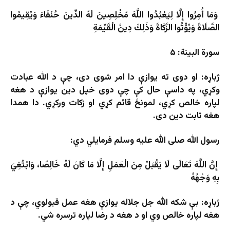
وَمَا أُمِرُوا إِلَّا لِيَعْبُدُوا اللَّهَ مُخْلِصِينَ لَهُ الدِّينَ حُنَفَاءَ وَيُقِيمُوا
الصَّلَاةَ وَيُؤْتُوا الزَّكَاةَ وَذَلِكَ دِينُ الْقَيِّمَةِ
سورة البينة: ۵
ژباړه: او دوی ته یوازې دا امر شوی دی، چې د الله عبادت
وکړي، په داسې حال کې چې دوی خپل دین یوازې د هغه
لپاره خالص کړي، لمونځ قائم کړي او زکات ورکړي. دا همدا
هغه ثابت دین دی.
رسول الله صلی الله علیه وسلم فرمایلي دي
:
إِنَّ اللَّهَ تَعَالَى لَا يَقْبَلُ مِنَ الْعَمَلِ إِلَّا مَا كَانَ لَهُ خَالِصًا، وَابْتُغِيَ
بِهِ وَجْهُهُ
ژباړه: بې شکه الله جل جلاله یوازې هغه عمل قبولوي، چې د
هغه لپاره خالص وي او د هغه د رضا لپاره ترسره شي.