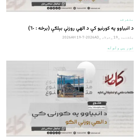
متفرقه
د انبیاوو په کورنیو کې د الهي روزنې بېلګې (برخه : ٦٠)
یکشنبه _19 _جولای _2026AH 19-7-2026AD
نور یی ولوله