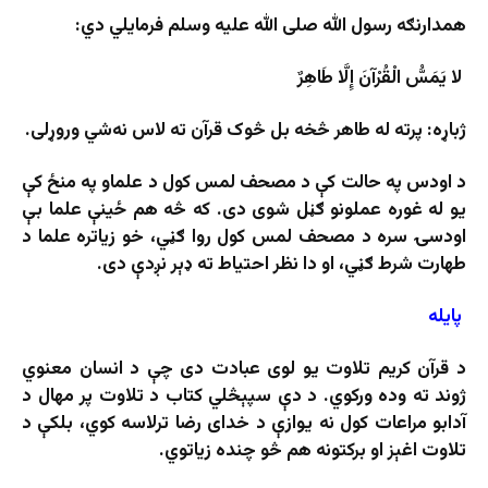
همدارنګه رسول الله صلی الله علیه وسلم فرمایلي دي:
لا يَمَسُّ الْقُرْآنَ إِلَّا طَاهِرٌ
ژباړه: پرته له طاهر څخه بل څوک قرآن ته لاس نه‌شي وروړلی.
د اودس په حالت کې د مصحف لمس کول د علماو په منځ کې
یو له غوره عملونو ګڼل شوی دی. که څه هم ځینې علما بې
اودسۍ سره د مصحف لمس کول روا ګڼي، خو زیاتره علما د
طهارت شرط ګڼي، او دا نظر احتیاط ته ډېر نږدې دی.
پایله
د قرآن کریم تلاوت یو لوی عبادت دی چې د انسان معنوي
ژوند ته وده ورکوي. د دې سپېڅلي کتاب د تلاوت پر مهال د
آدابو مراعات کول نه یوازې د خدای رضا ترلاسه کوي، بلکې د
تلاوت اغېز او برکتونه هم څو چنده زیاتوي.