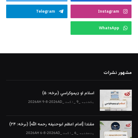
Telegram
Instagram
WhatsApp
مشهور نشرات
اسلام او ډیموکراسي (برخه: ۵)
یکشنبه _9 _اگست _2026AH 9-8-2026AD
مقتدا [امام اعظم ابوحنیفه رحمه الله‎] (برخه: ۲۴)
پنجشنبه _6 _اگست _2026AH 6-8-2026AD