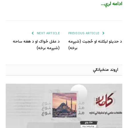
ادامه لري…
NEXT ARTICLE
PREVIOUS ARTICLE
د حدیثو لیکلنه او حُجیت (شپږمه
د عقل ځواک او د هغه ساحه
برخه)
(شپږمه برخه)
اړوند منځپانګې