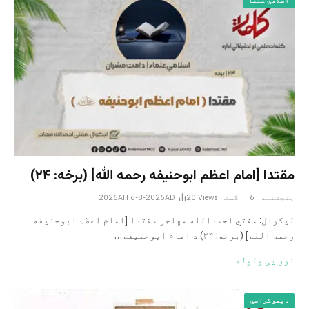
اسلامي علما
مقتدا [امام اعظم ابوحنیفه رحمه الله‎] (برخه: ۲۴)
پنجشنبه _6 _اگست _2026AH 6-8-2026AD
Views
20
لیکوال: مفتي احمدالله مهاجر مقتدا [امام اعظم ابوحنیفه
رحمه الله‎] (برخه: ۲۴) د امام ابوحنيفه…
نور یی ولوله
ډیموکراسي