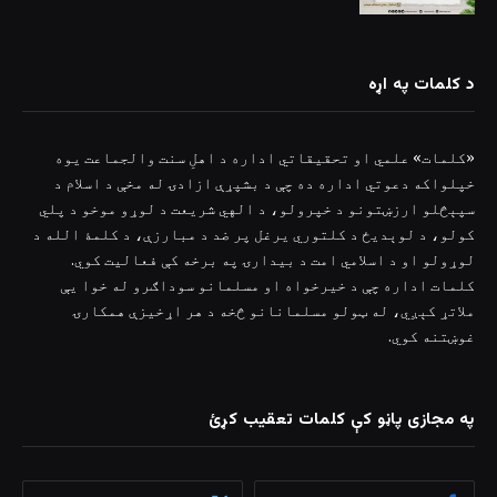
د کلمات په اړه
«کلمات» علمي او تحقیقاتي اداره د اهلِ سنت والجماعت یوه
خپلواکه دعوتي اداره ده چې د بشپړې ازادۍ له مخې د اسلام د
سپېڅلو ارزښتونو د خپرولو، د الهي شریعت د لوړو موخو د پلي
کولو، د لوېدیځ د کلتوري یرغل پر ضد د مبارزې، د کلمۀ الله د
لوړولو او د اسلامي امت د بیدارۍ په برخه کې فعالیت کوي.
کلمات اداره چې د خیرخواه او مسلمانو سوداګرو له خوا یې
ملاتړ کېږي، له ټولو مسلمانانو څخه د هر اړخیزې همکارۍ
غوښتنه کوي.
په مجازی پاڼو کې کلمات تعقیب کړئ