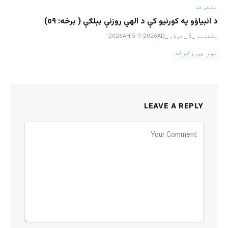
متفرقه
د انبیاؤو په کورنیو کې د الهي روزنې بېلګې ( برخه: ٥٩)
یکشنبه _5 _جولای _2026AH 5-7-2026AD
نور یی ولوله
LEAVE A REPLY