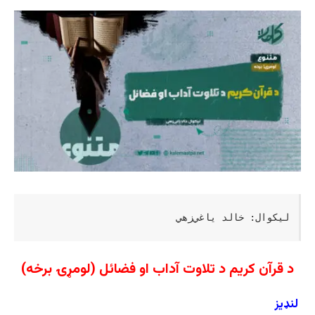
لیکوال: خالد یاغي‌زهي
د قرآن کریم د تلاوت آداب او فضائل (لومړۍ برخه)
لنډیز