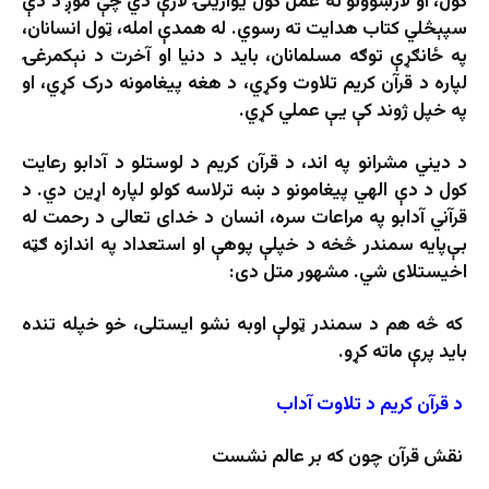
کول، او لارښوونو ته عمل کول یوازینۍ لارې دي چې موږ د دې
سپېڅلي کتاب هدایت ته رسوي. له همدې امله، ټول انسانان،
په ځانګړې توګه مسلمانان، باید د دنیا او آخرت د نېکمرغۍ
لپاره د قرآن کریم تلاوت وکړي، د هغه پیغامونه درک کړي، او
په خپل ژوند کې یې عملي کړي.
د دیني مشرانو په اند، د قرآن کریم د لوستلو د آدابو رعایت
کول د دې الهي پیغامونو د ښه ترلاسه کولو لپاره اړین دي. د
قرآني آدابو په مراعات سره، انسان د خدای تعالی د رحمت له
بې‌پایه سمندر څخه د خپلې پوهې او استعداد په اندازه ګټه
اخیستلای شي. مشهور متل دی:
که څه هم د سمندر ټولې اوبه نشو ایستلی، خو خپله تنده
باید پرې ماته کړو.
د قرآن کریم د تلاوت آداب
نقش قرآن چون که بر عالم نشست