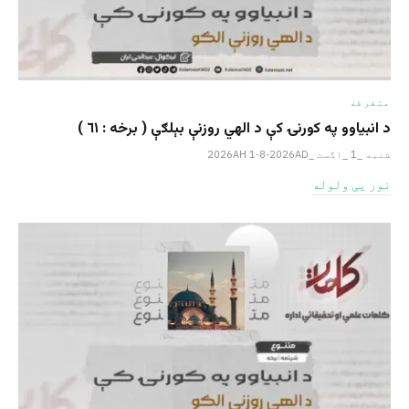
متفرقه
د انبیاوو په کورنۍ کې د الهي روزنې بېلګې ( برخه : ٦١ )
شنبه _1 _اگست _2026AH 1-8-2026AD
نور یی ولوله