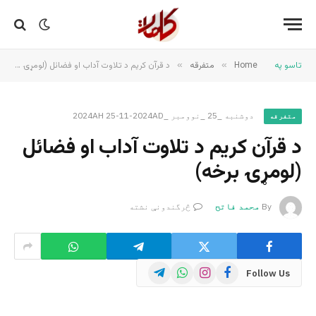
تاسو په
Home
»
متفرقه
»
د قرآن کریم د تلاوت آداب او فضائل (لومړۍ برخه)
دوشنبه _25 _نوومبر _2024AH 25-11-2024AD
متفرقه
د قرآن کریم د تلاوت آداب او فضائل
(لومړۍ برخه)
By
محمد فاتح
څرگندونې نشته
Telegram
WhatsApp
Instagram
Facebook
Follow Us