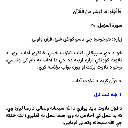
فَأَقْرَءُوا مَا تَيَسَّرَ مِنَ الْقُرْآنِ
سورة المزمل: ۲۰
ژباړه: هرڅومره چې تاسو کولای شئ، قرآن ولولئ.
خو د دې سپېڅلي کتاب تلاوت ځینې ځانګړي آداب لري. د
تلاوت کوونکي لپاره اړینه ده چې دا آداب په پام کې ونیسي،
ترڅو د تلاوت برکت او پوره ثواب ترلاسه کړي.
د قرآن کریم د تلاوت آداب
۱. ښه نیت لرل
د قرآن تلاوت باید یوازې د الله سبحانه وتعالی د رضا لپاره وي.
که په عمل کې اخلاص نه وي، هغه عمل نه قبلیږي؛ لکه څنګه
چې الله سبحانه وتعالی فرمایي: