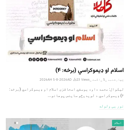
اسلام او ډیموکراسي (برخه: ۴)
چهارشنبه _5 _اگست _2026AH 5-8-2026AD
Views
23
لیکوال: محمد داود یوسفي اسحاقزی اسلام او ډیموکراسي (برخه:
۴) ډیموکراسي د لوېدیځو ساینس پوهانو…
نور یی ولوله
اسلام