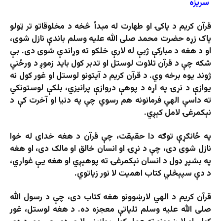
سریزه
قرآن کریم د پاکۍ او طهارت له مبدأ څخه د مخلوقاتو تر ټولو
پاک زړه حضرت محمد صلی الله علیه وسلم باندې نازل شوی،
او د هغه د مبارکې ژبې له لارې خلکو ته وړاندې شوی دی. بې
شکه چې د قرآن تلاوت لوستل او تدبر کول باید زموږ د ورځني
ژوند یوه برخه وي. د قرآن کریم د آیتونو لوستل او غور کول نه
یوازې د نړۍ په اړه د پوهې دروازې پرانیزي، بلکې لوستونکي
ته داسې الهي فرمانونه هم رسوي چې په دنیا او آخرت کې د
نېکمرغۍ لامل کېږي.
په ځانګړې توګه دا حقیقت، چې قرآن د هغه خدای له خوا
نازل شوی دی، چې د نړۍ او انسان خالق او مالک دی، او هغه
په بشپړ ډول د انسان نېکمرغۍ ته پوهېږي او هغه یې غواړي،
د دې سپېڅلي کتاب اهمیت لا نور زیاتوي.
قرآن کریم د الهي لارښوونو هغه کتاب دی، چې د رسول الله
صلی الله علیه وسلم تلپاتې معجزه ده. د هغه لوستل، غور