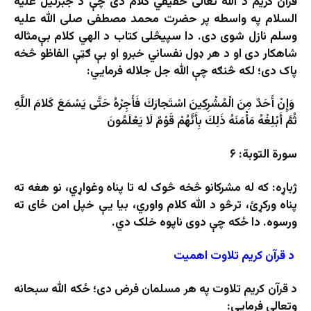
قرآن کریم د الله تعالی حقیقي کلام دی چې د جبرئیل علیه
السلام په واسطه پر حضرت محمد مصطفی صلی الله علیه
وسلم نازل شوی دی. دا سپیڅلی کتاب د الهي کلام بې‌مثاله
شاهکار دی او د هر ډول نفساني خبرو او بې ګټې الفاظو څخه
پاک دی؛ لکه څنګه چې الله جل جلاله فرمایي:
وَإِنْ أَحَدٌ مِنَ الْمُشْرِكِينَ اسْتَجارَكَ فَأَجِرْهُ حَتَّى يَسْمَعَ كَلامَ اللَّهِ
ثُمَّ أَبْلِغْهُ مَأْمَنَهُ ذَلِكَ بِأَنَّهُمْ قَوْمٌ لَا يَعْلَمُونَ
سورة التوبة: ۶
ژباړه: که له مشرکانو څخه څوک له تا پناه وغواړي، نو هغه ته
پناه ورکړئ، ترڅو د الله کلام واوري، بیا یې خپل امن ځای ته
ورسوه. دا ځکه چې دوی ناپوه خلک دي.
د قرآن کریم تلاوت اهمیت
د قرآن کریم تلاوت په هر مسلمان فرض دی؛ ځکه الله سبحانه
وتعالی فرمایي: