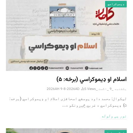
ډیموکراسي
اسلام او ډیموکراسي (برخه: ۵)
یکشنبه _9 _اگست _2026AH 9-8-2026AD
Views
5
لیکوال: محمد داود یوسفي اسحاقزی اسلام او ډیموکراسي (برخه:
۵) ډیموکراسي د غربي څېړونکو د…
نور یی ولوله