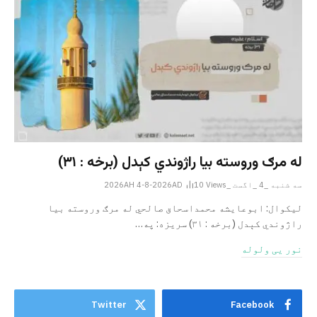
له مرګ وروسته بیا راژوندي کېدل (برخه : ۳۱)
سه شنبه _4 _اگست _2026AH 4-8-2026AD
Views
10
لیکوال: ابوعایشه محمداسحاق صالحي له مرګ وروسته بیا
راژوندي کېدل (برخه : ۳۱) سریزه: په…
نور یی ولوله
Twitter
Facebook