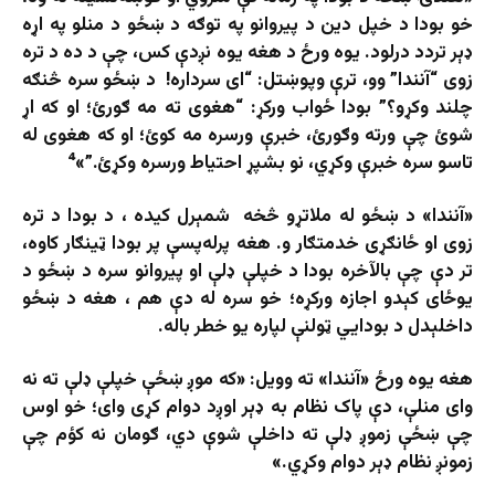
خو بودا د خپل دین د پیروانو په توګه د ښځو د منلو په اړه
ډېر تردد درلود. یوه ورځ د هغه یوه نږدې کس، چې د ده د تره
زوی “آنندا” وو، ترې وپوښتل: “ای سرداره! د ښځو سره څنګه
چلند وکړو؟” بودا ځواب ورکړ: “هغوی ته مه ګورئ؛ او که اړ
شوئ چې ورته وګورئ، خبرې ورسره مه کوئ؛ او که هغوی له
تاسو سره خبرې وکړي، نو بشپړ احتیاط ورسره وکړئ.”»⁴
«آنندا» د ښځو له ملاتړو څخه شمېرل کیده ، د بودا د تره
زوی او ځانګړی خدمتګار و. هغه پرله‌پسې پر بودا ټینګار کاوه،
تر دې چې بالآخره بودا د خپلې ډلې او پیروانو سره د ښځو د
یوځای کېدو اجازه ورکړه؛ خو سره له دې هم ، هغه د ښځو
داخلېدل د بودایي ټولنې لپاره یو خطر باله.
هغه یوه ورځ «آنندا» ته وویل: «که موږ ښځې خپلې ډلې ته نه
وای منلې، دې پاک نظام به ډېر اوږد دوام کړی وای؛ خو اوس
چې ښځې زموږ ډلې ته داخلې شوې دي، ګومان نه کؤم چې
زمونږ نظام ډېر دوام وکړي.»