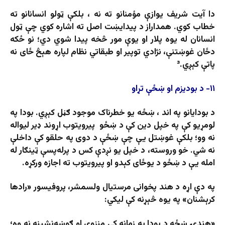
دا آیت شریف یوازې مؤمنانو ته نه ، بلکې ټولو انسانانو ته
خطاب کوي. همداراز د پیدایښت اصل ته اشاره کوي چې ټول
انسانان له یوه پلار او یوې مور څخه پیدا شوي دي؛ نو ځکه
دځان غوښتنې، نژادي توپیر او طبقاتي نظام لپاره هېڅ ځای نه
پاتې کېږي.³
۱۱- د بودیزم او ښځې تړاو
د بودایانو په اند ، ښځه یو خطرناک موجود ګڼل کېږي. بودا په
لومړیو کې په خپل دین کې د ښځو پیرویتوب اړوند ډیر لیواله
نه وو؛ بلکې غوښتل یې چې ښځې د دوی په حلقو کې داخلې
نه شي. خو وروسته، د خپل یو نږدې کس د پرله‌پسې ټینګار له
امله یې د ښځو د یوځای کېدو او پیرویتوب ته اجازه ورکړه.
په دې اړه د هند پخوانی مرستیال ولسمشر، پروفیسور «رادها
کرېشنان» په یوه څېړنه کې لیکي:
«هندۍ ښځه د بودا په زمانه کې منزوي او ګوښه‌نشینه نه وه؛