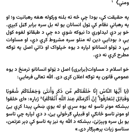
ومني》¹
په حقیقت کې، بودا چې څه ته بلنه ورکوله هغه رهبانیت و؛ او
په رهباني نظام کې ټول انسانان یو له بل سره برابر ګڼل کېږي.
خو پر دې لیدلوري دا نیوکه شوې ده چې د طبقاتو لغوه کول
یې د بودایي دین له منلو سره مشروط کړي دي، او مساوات
یې د ټولو انسانانو لپاره د یوه خپلواک او ذاتي اصل په توګه
مطرح کړي نه دي.
خو اسلام د مساوات(برابرۍ) اصل د ټولو انسانانو ترمنځ د یوه
عمومي قانون په توګه اعلان کړی دی. الله تعالی فرمایي:
﴿يَا أَيُّهَا النَّاسُ إِنَّا خَلَقْنَاكُم مِّن ذَكَرٍ وَأُنثَىٰ وَجَعَلْنَاكُمْ شُعُوبًا
وَقَبَائِلَ لِتَعَارَفُوا ۚ إِنَّ أَكْرَمَكُمْ عِندَ اللَّهِ أَتْقَاكُمْ﴾² ژباړه: «اى خلقو!
بېشكه مونږ تاسو له يوه سړي او له یوې ښځې پیدا كړي یئ
او مونږ تاسو څانګې او قبیلې ګرځولي یئ، د دې لپاره چې تاسو
یو بل سره وپېژنئ، بېشكه د الله په نیز په تاسو كې ډېر عزتمن،
ستاسو زیات پرهېزګار دى.»