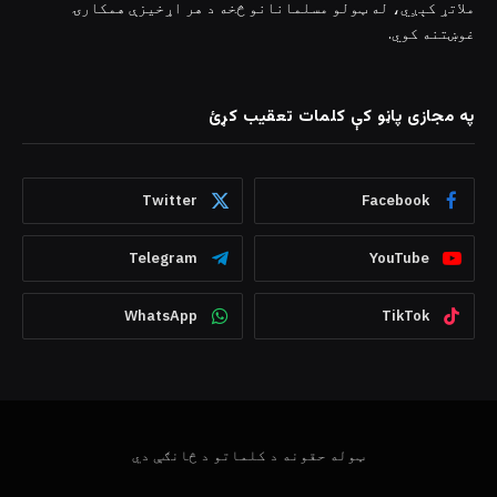
ملاتړ کېږي، له ټولو مسلمانانو څخه د هر اړخیزې همکارۍ
غوښتنه کوي.
په مجازی پاڼو کې کلمات تعقیب کړئ
Twitter
Facebook
Telegram
YouTube
WhatsApp
TikTok
ټوله حقونه د کلماتو د څانګې دي