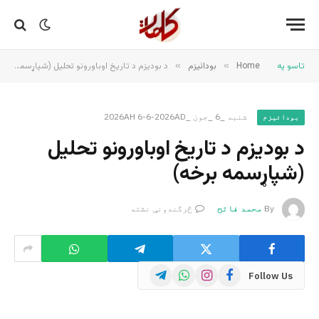
تاسو په
Home
»
بودائیزم
»
د بودیزم د تاریخ اوباورونو تحلیل (شپاړسمه برخه)
شنبه _6 _جون _2026AH 6-6-2026AD
بودائیزم
د بودیزم د تاریخ اوباورونو تحلیل
(شپاړسمه برخه)
By
محمد فاتح
څرگندونې نشته
Telegram
WhatsApp
Instagram
Facebook
Follow Us