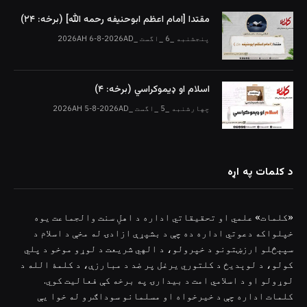
مقتدا [امام اعظم ابوحنیفه رحمه الله‎] (برخه: ۲۴)
پنجشنبه _6 _اگست _2026AH 6-8-2026AD
اسلام او ډیموکراسي (برخه: ۴)
چهارشنبه _5 _اگست _2026AH 5-8-2026AD
د کلمات په اړه
«کلمات» علمي او تحقیقاتي اداره د اهلِ سنت والجماعت یوه
خپلواکه دعوتي اداره ده چې د بشپړې ازادۍ له مخې د اسلام د
سپېڅلو ارزښتونو د خپرولو، د الهي شریعت د لوړو موخو د پلي
کولو، د لوېدیځ د کلتوري یرغل پر ضد د مبارزې، د کلمۀ الله د
لوړولو او د اسلامي امت د بیدارۍ په برخه کې فعالیت کوي.
کلمات اداره چې د خیرخواه او مسلمانو سوداګرو له خوا یې