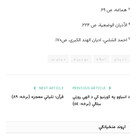
³ هماغه، ص ۶۹.
⁴ الأدیان الوضعیة، ص ۲۲۴.
⁵ احمد الشلبي، ادیان الهند الکبری، ص۱۷۰.
ادیان
اسلام
بودیزم
دینونه
NEXT ARTICLE
PREVIOUS ARTICLE
د انبیاوو په کورنیو کې د الهي روزنې
قرآن؛ تلپاتې معجزه (برخه: ٨٩)
بېلګې (برخه: ٥٤)
اړوند منځپانګې