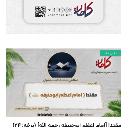
اسلامي علما
مقتدا [امام اعظم ابوحنیفه رحمه الله‎] (برخه: ۲۴)