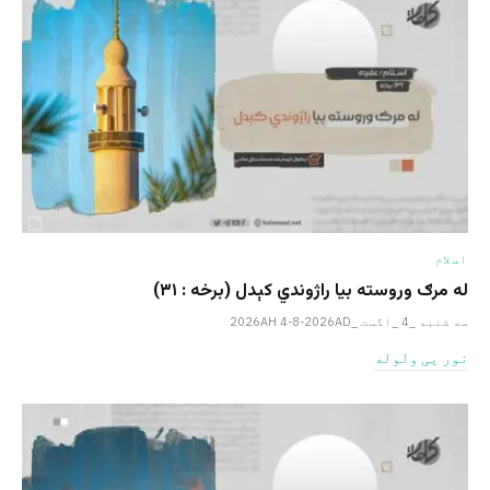
اسلام
له مرګ وروسته بیا راژوندي کېدل (برخه : ۳۱)
سه شنبه _4 _اگست _2026AH 4-8-2026AD
نور یی ولوله