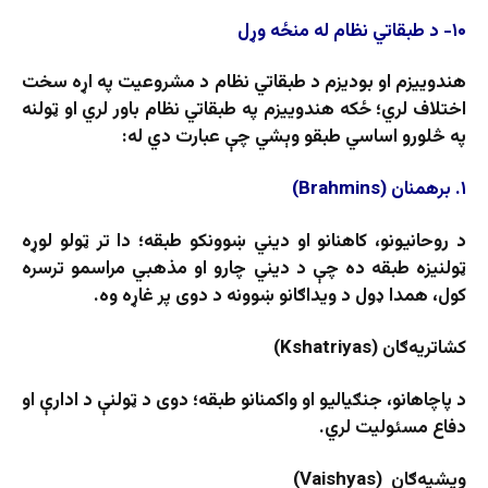
۱۰- د طبقاتي نظام له منځه وړل
هندوییزم او بودیزم د طبقاتي نظام د مشروعیت په اړه سخت
اختلاف لري؛ ځکه هندوییزم په طبقاتي نظام باور لري او ټولنه
په څلورو اساسي طبقو وېشي چې عبارت دي له:
١. برهمنان (Brahmins)
د روحانیونو، کاهنانو او دیني ښوونکو طبقه؛ دا تر ټولو لوړه
ټولنیزه طبقه ده چې د دیني چارو او مذهبي مراسمو ترسره
کول، همدا ډول د ویداګانو ښوونه د دوی پر غاړه وه.
کشاتریه‌ګان (Kshatriyas)
د پاچاهانو، جنګیالیو او واکمنانو طبقه؛ دوی د ټولنې د ادارې او
دفاع مسئولیت لري.
ویشیه‌ګان (Vaishyas)