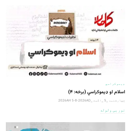
ډیموکراسي
اسلام او ډیموکراسي (برخه: ۴)
چهارشنبه _5 _اگست _2026AH 5-8-2026AD
نور یی ولوله