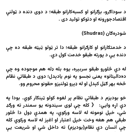
د سوداګرو، بزګرانو او کسبه‌کارانو طبقه؛ د دوی دنده د ټولنې
اقتصادجوړونه او دتوکو تولید دی .
شودره‌ګان (Shudras)
د خدمتګارانو او کارګرانو طبقه؛ دا تر ټولو ټیټه طبقه ده چې
دنده یې د پورته طبقو خدمت کول دي.
له دې څلورو طبقو سربېره، یوه بله ډله هم موجوده وه چې
د«دالیتانو» یعنی نجسو په نوم یادېدل؛ دوی د طبقاتي نظام
څخه بهر ګڼل کېدل او له ډېرو ټولنیزو حقونو محروم وو.
خو بودیزم د طبقاتي نظام پر لغوه کولو ټینګار کوي. بودا په
دې اړه وایي: 《 کله چې لوی سیندونه یو سمندر ته ورګډ
شي، خپل نومونه له لاسه ورکوي، په همدې ډول دا څلور
طبقې هم هغه وخت خپل اعتبار او اغېز له لاسه ورکوي کله
چې انسان دې نظام(بوديزم) ته داخل شي او شریعت یې