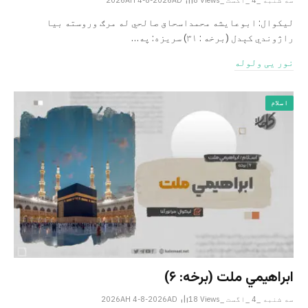
سه شنبه _4 _اگست _2026AH 4-8-2026AD
Views
8
لیکوال: ابوعایشه محمداسحاق صالحي له مرګ وروسته بیا
راژوندي کېدل (برخه : ۳۱) سریزه: په…
نور یی ولوله
اسلام
ابراهيمي ملت (برخه: ۶)
سه شنبه _4 _اگست _2026AH 4-8-2026AD
Views
18