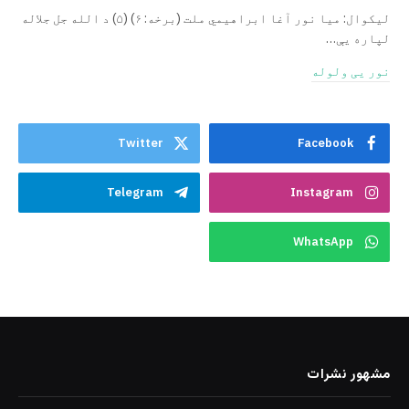
ليکوال: میا نور آغا ابراهيمي ملت (برخه: ۶) (۵) د الله جل جلاله
لپاره یې…
نور یی ولوله
Twitter
Facebook
Telegram
Instagram
WhatsApp
مشهور نشرات