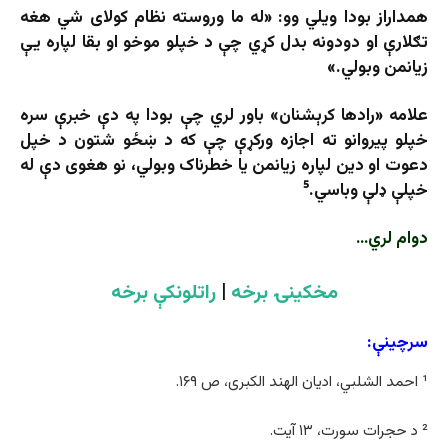
همداراز بودا ویلي وو: «له ما وروسته نظام کولای شي هغه
تګلارې او دودونه بدل کړي چې د خپلو موخو او بقا لپاره یې
زیانمن وبولي.»
علامه «رادها کرېشنان» باور لري چې بودا په دې خبرې سره
خپلو پیروانو ته اجازه ورکړې چې که د ښځو شتون د خپل
دعوت او دین لپاره زیانمن یا خطرناک وبولي، نو هغوی دې له
خپلې ډلې وباسي.⁵
دوام لري…
مخکینۍ برخه
|
راتلونکې برخه
سرچینې:
¹ احمد الشلبي، ادیان الهند الکبری، ص ۱۶۹.
² د حجرات سورت، ۱۳ آیت.