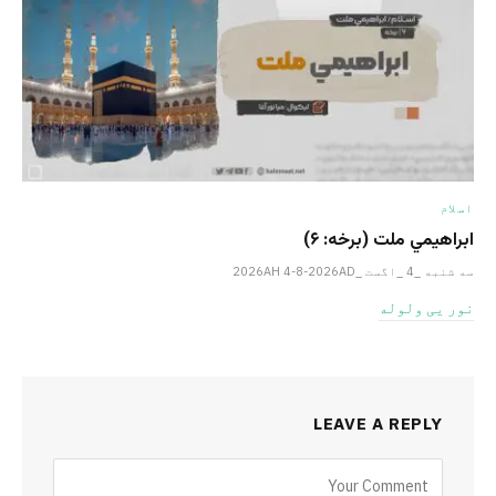
اسلام
ابراهيمي ملت (برخه: ۶)
سه شنبه _4 _اگست _2026AH 4-8-2026AD
نور یی ولوله
LEAVE A REPLY