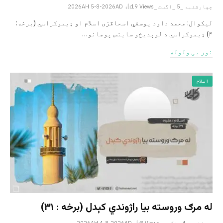
چهارشنبه _5 _اگست _2026AH 5-8-2026AD
Views
19
لیکوال: محمد داود یوسفي اسحاقزی اسلام او ډیموکراسي (برخه:
۴) ډیموکراسي د لوېدیځو ساینس پوهانو…
نور یی ولوله
اسلام
له مرګ وروسته بیا راژوندي کېدل (برخه : ۳۱)