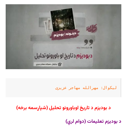
لیکوال: مهرالله مهاجر عزیزی
د بودیزم د تاریخ اوباورونو تحلیل (شپاړسمه برخه)
د بودیزم تعلیمات (دوام لري)