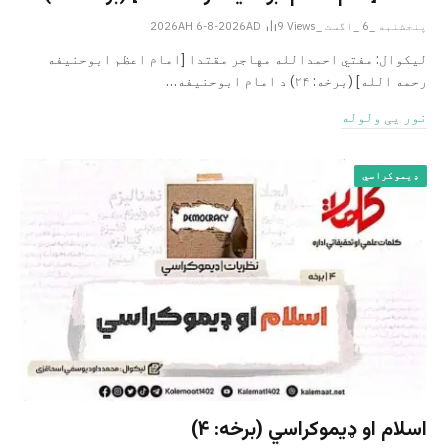
پنجشنبه _6 _اگست _2026AH 6-8-2026AD
Views
9
لیکوال: مفتي احمدالله مهاجر مقتدا [امام اعظم ابوحنیفه
رحمه الله‎] (برخه: ۲۴) د امام ابوحنيفه…
نور یی ولوله
ډیموکراسي
اسلام او ډیموکراسي (برخه: ۴)