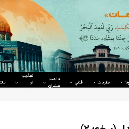
تهذیب
د امت
نه
نظریات
فتنې
او
متن
مشران
تمدن