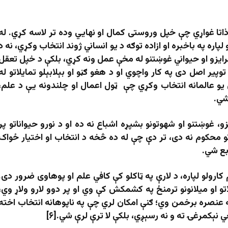
تا غواړي چې خپل وروستی کمال او نهایي وده تر لاسه کړي. له
ره په باخبره او ازاده توګه د یو انساني ژوند انتخاب وکړي، نه د
 غرایزو او حیواني غوښتنو له مخې عمل ونه کړي، بلکې د خپل تعقل
وپیر اصل دی په کار واچوي او د هغو ګڼو او بېلابېلو تمایلاتو له
 یو عالمانه انتخاب وکړي چې
ټول اعمال او چلندونه یې د علم،
شي.
، غوښتنو او شهوتونو بشپړه اشباع نه ده او د نورو حیواناتو پر
تو محکوم نه دی، تر دې چې له ده څخه د انتخاب او اختیار ځواک
بع شي.
کارولو لپاره، د لارې په ټاکلو کې کافي علم او پوهاوی ضرور دی.
و او میلانونو ترمنځ په کشمکش کې وي او پر دوو لارو ولاړ وي،
له عنصره برخمن وي؛ ګنې امکان لري چې په ناپوهانه انتخاب اخته
 نېکمرغۍ ته و نه رسېږي، بلکې لا ترې لرې شي.[۶]