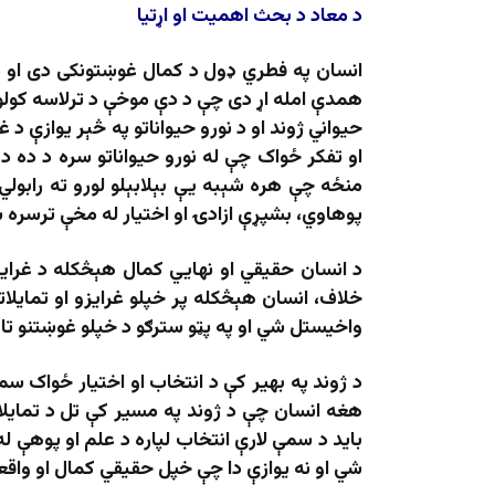
د معاد د بحث اهمیت او اړتیا
انسان په فطري ډول د کمال غوښتونکی دی او ذا
همدې امله اړ دی چې د دې موخې د ترلاسه کولو لپا
حیواني ژوند او د نورو حیواناتو په څېر یوازې د
او تفکر ځواک چې له نورو حیواناتو سره د ده د ت
منځه چې هره شېبه یې بېلابېلو لورو ته رابولي
پوهاوي، بشپړې ازادۍ او اختیار له مخې ترسره 
د انسان حقیقي او نهایي کمال هېڅکله د غرایزو
خلاف، انسان هېڅکله پر خپلو غرایزو او تمایلا
واخیستل شي او په پټو سترګو د خپلو غوښتنو تا
د ژوند په بهیر کې د انتخاب او اختیار ځواک سم 
هغه انسان چې د ژوند په مسیر کې تل د تمایلات
باید د سمې لارې انتخاب لپاره د علم او پوهې 
شي او نه یوازې دا چې خپل حقیقي کمال او واقعي