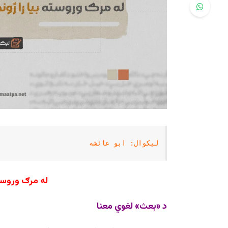
لیکوال: ابو عائشه
له مرګ وروسته 
د «بعث» لغوي معنا