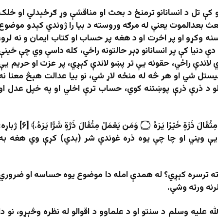
 کې تل د انسانانو ترمنځ د بحث او مناقشې وړ ګرځېدلي او خلک
 بعث بعدالموت یعنې له مرګه وروسته د بیا را ژوندي کېدو موضوع
بسنه وکړو او پر اخرت او د هغه پر حساب او کتاب ایمان و نه لرو،
ې دنیا کې پر انسانانو ډېر حالتونه راځي، کله داسې وي چې ځینې
ي لاندې راځي، حقونه یې تر پښو لاندې کېږي، پر عزت او حریم یې
یستل شي او هر څه له منځه لاړ شي، نو بیا عدالت هېڅ معنا نه
مالو د ذرې ذرې پوښتنه کوي، حساب ترې اخلي او په خپل عدل او
الله تعالی څومره ښایسته فرمایي: ﴿فَمَن يَعْمَلْ مِثْقَالَ ذَرَّةٍ خَيْرًا يَرَهُ ۝ وَمَن يَعْمَلْ مِثْقَالَ ذَرَّةٍ شَرًّا يَرَهُ.﴾ [۶]
يې ويني او چا چې يوه ذره غوندې شر
(
بدي
)
کړې وي هغه به
رته ترسره کېږي؟ له همدې امله دا موضوع یوه حساسه او ضروري
نه ورته وشي.
 ‌علیه ‌وسلم د سنتو او د علماوو د اقوالو له نظره وڅېړو، نو دا