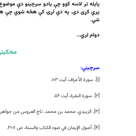
پایله تر لاسه کوو چې یادو سرچینو دې موضوع
پرې کړی دی. په دې لړۍ کې هڅه شوې چې همدا
شي.
دوام لري…
مخکینۍ
سرچینې:
[۱]. سورة الأعراف، آیت ۱۰۳.
[۲]. سورة البقرة، آیت ۵۶.
[۳]. الزبيدي، محمد بن محمد، تاج العروس من جواهر القاموس، ج ۵، ص ۱۶۹.
[۴]. أصول الإيمان في ضوء الكتاب والسنة، ص ۳۰۷.