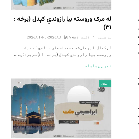
له مرګ وروسته بیا راژوندي کېدل (برخه :
۳۱)
سه شنبه _4 _اگست _2026AH 4-8-2026AD
Views
8
لیکوال: ابوعایشه محمداسحاق صالحي له مرګ
وروسته بیا راژوندي کېدل (برخه : ۳۱) سریزه: په…
نور یی ولوله
اسلام