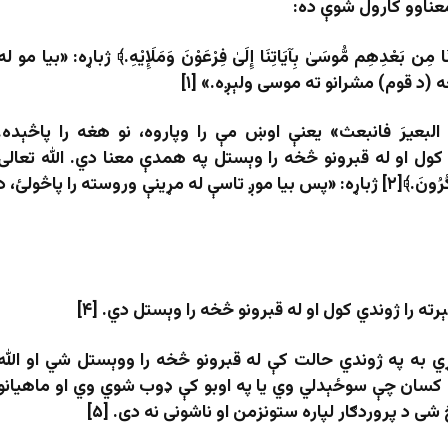
عناوو کارول شوې ده:
 بَعْدِهِم مُّوسَىٰ بِآيَاتِنَا إِلَىٰ فِرْعَوْنَ وَمَلَإِيْهِ.﴾ ژباړه: «بيا مو له
ه
(
د قوم
)
مشرانو ته موسى ولېږه.» [۱]
ُ البعیرَ فانبعث» يعنې اوښ مې را وپاروه، نو هغه را پاڅېده.
کول او له قبرونو څخه را وېستل په همدې معنا دي. الله تعالی
فرمایي: ﴿ثُمَّ بَعَثْنَاكُم مِّن بَعْدِ مَوْتِكُمْ لَعَلَّكُمْ تَشْكُرُونَ.﴾[۲] ژباړه: «پس بيا موږ تاسې له مړينې وروسته را پاڅولئ، د
ته را ژوندي کول او له قبرونو څخه را وېستل دي. [۴]
 به په ژوندي حالت کې له قبرونو څخه را ووېستل شي او الله
ه کسان چې سوځېدلي وي يا په اوبو کې ډوب شوي وي او ماهيانو
 د پروردګار لپاره ستونزمن او ناشونی نه دی. [۵]