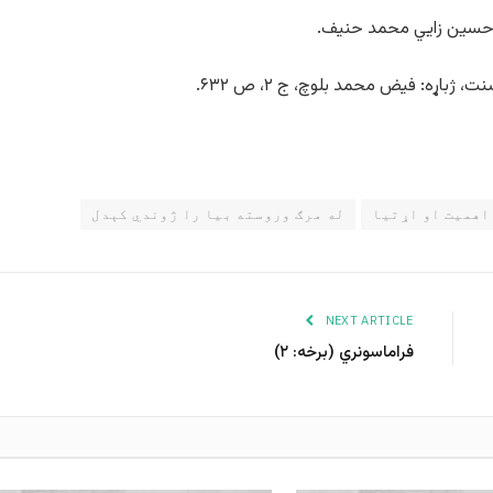
 اهمیت او اړتیا
له مرګ وروسته بیا را ژوندي کېدل
NEXT ARTICLE
فراماسونري (برخه: ۲)