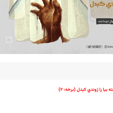
بیا را ژوندي کېدل (برخه: ۲)