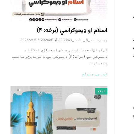
اسلام او ډیموکراسي (برخه: ۴)
چهارشنبه _5 _اگست _2026AH 5-8-2026AD
Views
20
لیکوال: محمد داود یوسفي اسحاقزی اسلام او
ډیموکراسي (برخه: ۴) ډیموکراسي د لوېدیځو ساینس
پوهانو…
نور یی ولوله
اسلام