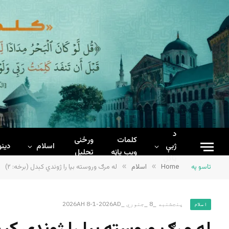
د
کلمات
ورځنی
ژبې
اسلام
دینو
ويب پاڼه
تحلیل
ټاکل
تاسو په
Home
»
اسلام
»
له مرګ وروسته بیا را ژوندي کېدل (برخه: ۲)
پنجشنبه _8 _جنوري _2026AH 8-1-2026AD
اسلام