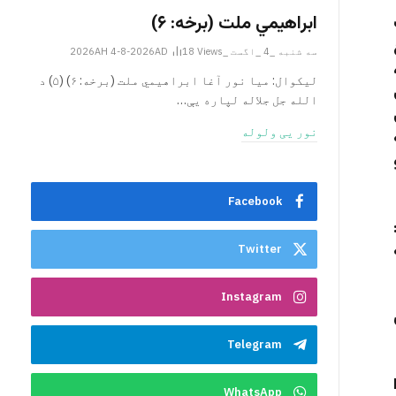
ابراهيمي ملت (برخه: ۶)
سه شنبه _4 _اگست _2026AH 4-8-2026AD
Views
18
ليکوال: میا نور آغا ابراهيمي ملت (برخه: ۶) (۵) د
الله جل جلاله لپاره یې…
نور یی ولوله
Facebook
 ژباړه:
Twitter
Instagram
Telegram
WhatsApp