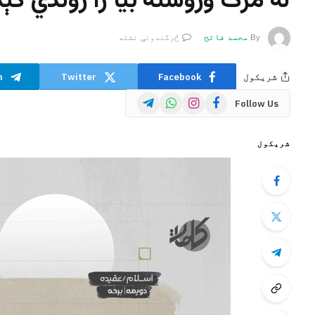
له مرګ وروسته بیا را ژوندي کېدل
By
محمد فاتح
څرگندونې نشته
شریکول
Facebook
Twitter
m
Telegram
WhatsApp
Instagram
Facebook
Follow Us
شریکول