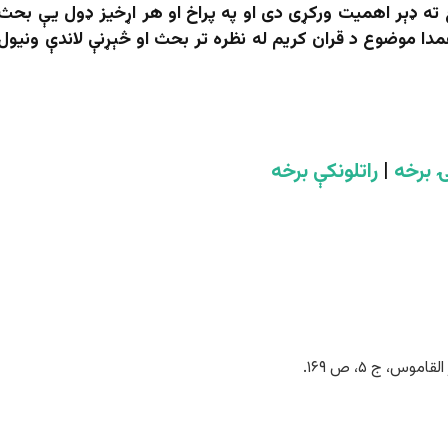
 ته ډېر اهمیت ورکړی دی او په پراخ او هر اړخیز ډول یې بحث
 موضوع د قران کریم له نظره تر بحث او څېړنې لاندې ونیول
 برخه
|
راتلونکې برخه