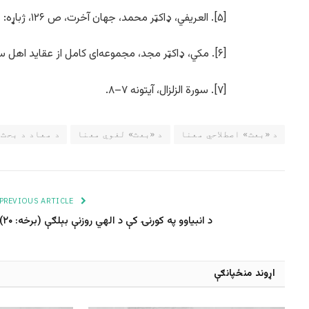
[۵]. العریفي، ډاکټر محمد، جهان آخرت، ص ۱۲۶، ژباړه: حسین زایي محمد حنیف.
[۶]. مکي، ډاکټر مجد، مجموعه‌ای کامل از عقاید اهل سنت، ژباړه: فیض محمد بلوچ، ج ۲، ص ۶۳۲.
[۷]. سورة الزلزال، آیتونه ۷–۸.
د «بعث» اصطلاحي معنا
د «بعث» لغوي معنا
د معاد د بحث
PREVIOUS ARTICLE
د انبیاوو په کورنۍ کې د الهي روزنې بېلګې (برخه: ۲۰)
اړوند منځپانګې