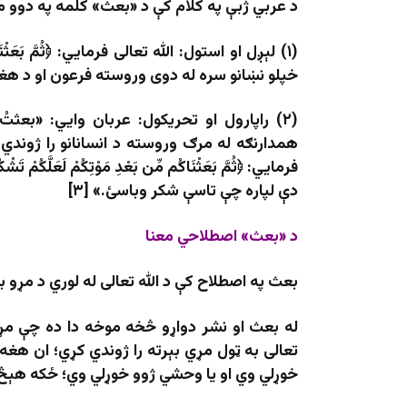
د عربي ژبې په کلام کې د «بعث» کلمه په دوو م
(۱) لېږل او استول: الله تعالی فرمایي: ﴿ثُمَّ بَعَثْنَا مِن
خپلو نښانو سره له دوی وروسته فرعون او د هغ
(۲) راپارول او تحریکول: عربان وايي: «بعثت
همدارنګه له مرګ وروسته د انسانانو را ژوندي 
دې لپاره چې تاسې شکر وباسئ.» [۳]
د «بعث» اصطلاحي معنا
بعث په اصطلاح کې د الله تعالی له لوري د مړو بېر
له بعث او نشر دواړو څخه موخه دا ده چې مړي
تعالی به ټول مړي بېرته را ژوندي کړي؛ ان هغ
خوړلي وي او يا وحشي ژوو خوړلي وي؛ ځکه هېڅ شی