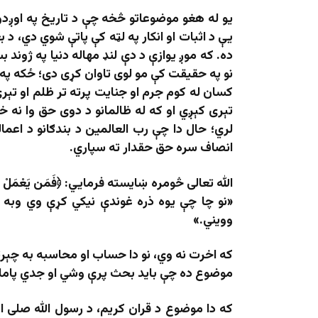
یو له هغو موضوعاتو څخه چې د تاریخ په اوږدو
یې د اثبات او انکار په لټه کې پاتې شوي دي، د
ده. که موږ یوازې د دې لنډ مهاله دنیا په ژوند 
نو په حقیقت کې مو لوی تاوان کړی دی؛ ځکه په د
کسان له کوم جرم او جنایت پرته تر ظلم او تېر
تېری کېږي او که له ظالمانو د دوی حق وا نه خ
لري؛ حال دا چې رب‌ العالمین د بندګانو د اع
انصاف سره حق حقدار ته سپاري.
«نو چا چې یوه ذره غوندې نيکي کړې وي وبه 
وويني.»
که اخرت نه وي، نو دا حساب او محاسبه به چې
موضوع ده چې باید بحث پرې وشي او جدي پاملر
که دا موضوع د قران کریم، د رسول الله صلی‌ الله