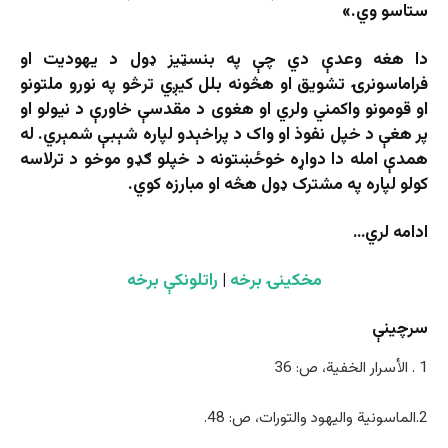
ستاسو وي.»
دا هغه وعدې دي چې په بنسټيز ډول د یهودیت او
فراماسونرۍ تشویق او هڅونه بلل کيږي ترڅو په نورو ملتونو
او قومونو واکمني ولري او هغوی د مقدسې خاورې د نيولو او
پر هغې د خپل نفوذ او واک د پراخېدو لپاره شېبې شمېري. له
همدې امله دا دواړه خوځښتونه د خپلو ګډو موخو د ترلاسه
کولو لپاره په مشترک ډول هڅه او مبارزه کوي.
ادامه لري…
مخکینۍ برخه
|
راتلونکې برخه
سرچینې
1 . الأسرار الخفیة، ص: 36
2.الماسونیة والیهود والتورات، ص: 48.