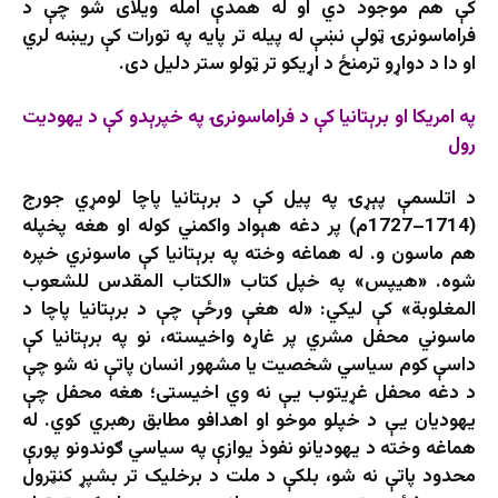
کې هم موجود دي او له همدې امله ويلای شو چې د
فراماسونرۍ ټولې نښې له پيله تر پايه په تورات کې ريښه لري
او دا د دواړو ترمنځ د اړیکو تر ټولو ستر دليل دی.
په امریکا او برېتانيا کې د فراماسونرۍ په خپرېدو کې د يهوديت
رول
د اتلسمې پېړۍ په پيل کې د برېتانيا پاچا لومړي جورج
(1714–1727م) پر دغه هېواد واکمني کوله او هغه پخپله
هم ماسون و. له هماغه وخته په برېتانيا کې ماسونري خپره
شوه. «هیپس» په خپل کتاب «الکتاب المقدس للشعوب
المغلوبة» کې ليکي: «له هغې ورځې چې د برېتانيا پاچا د
ماسوني محفل مشري پر غاړه واخيسته، نو په برېتانيا کې
داسې کوم سياسي شخصيت يا مشهور انسان پاتې نه شو چې
د دغه محفل غړيتوب یې نه وي اخيستی؛ هغه محفل چې
يهوديان یې د خپلو موخو او اهدافو مطابق رهبري کوي. له
هماغه وخته د يهوديانو نفوذ يوازې په سياسي ګوندونو پورې
محدود پاتې نه شو، بلکې د ملت د برخليک تر بشپړ کنټرول