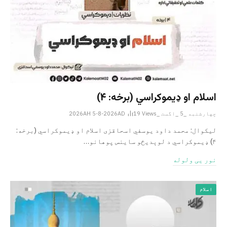
اسلام او ډیموکراسي (برخه: ۴)
چهارشنبه _5 _اگست _2026AH 5-8-2026AD
Views
19
لیکوال: محمد داود یوسفي اسحاقزی اسلام او ډیموکراسي (برخه:
۴) ډیموکراسي د لوېدیځو ساینس پوهانو…
نور یی ولوله
اسلام