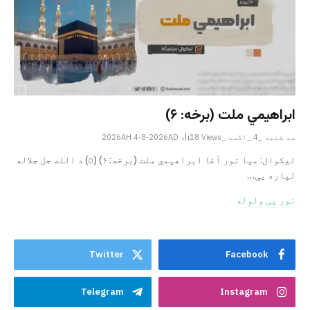
ابراهيمي ملت (برخه: ۶)
سه شنبه _4 _اگست _2026AH 4-8-2026AD
Views
18
ليکوال: میا نور آغا ابراهيمي ملت (برخه: ۶) (۵) د الله جل جلاله
لپاره یې…
نور یی ولوله
Twitter
Facebook
Telegram
Instagram