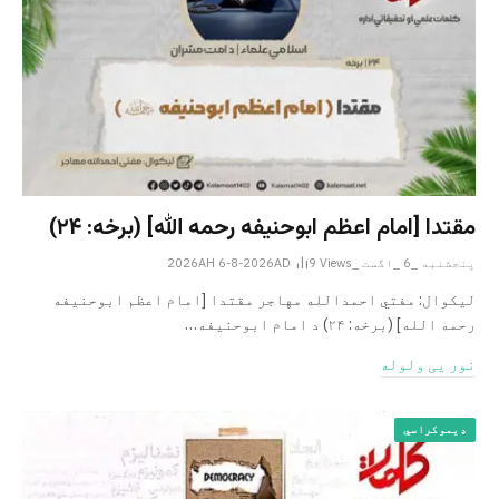
مقتدا [امام اعظم ابوحنیفه رحمه الله‎] (برخه: ۲۴)
پنجشنبه _6 _اگست _2026AH 6-8-2026AD
Views
9
لیکوال: مفتي احمدالله مهاجر مقتدا [امام اعظم ابوحنیفه
رحمه الله‎] (برخه: ۲۴) د امام ابوحنيفه…
نور یی ولوله
ډیموکراسي