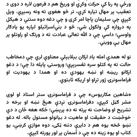
ورځې په رڼا کې حرکت وکړي او وريځ هم د فرعون لاره د دوی د
تعقیب پر مهال تياره کړي، تر څو هغوی ته ونه رسېږي. ويل
کېږي چې سليمان پاچا امر کړی و چې دغه دوه ستنې د هیکل
په دروازه کې ولګول شي، څو د بني‌اسرائيلو لپاره یو يادګار
واوسي؛ داسې چې د الله تعالی عبادت ته د ورتګ او راوتلو پر
مهال يې وويني.
نو له همدې امله یاد ارکان بېلابېلې معناوې لري چې دمخاطب
حالت ته په کتلو سره تفسرېږي؛ وروستۍ پایله دا چې؛ د دغو
ارکانو ريښه او نښه يهودي ده او همدا د يهوديت او
فراماسونرۍ ژور تړاو او اړيکه ثابتوي.
«شاهين مکاریوس» چې د فراماسونرۍ ستر استاد او لوی
مشر ګڼل کېږي، دفراماسونرۍ نږدې هېڅ نښه او برخه د
تشریح او وضاحت نه پرته نه ده پرېښې؛ ځکه هغه ځان د دې
خوځښت د حقيقت او ماهيت د بيانولو مسئول باله. له دغو
نښو څخه يوه هم د دايرې دننه ټکی، دوه موازي کرښې، يو
کتاب او يوه زينه ده چې د آسمان پر لور پورته کېږي.