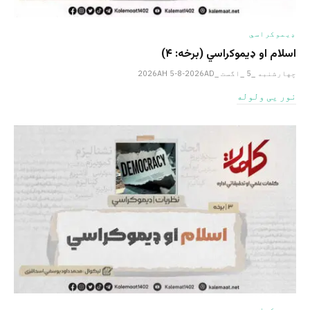
ډیموکراسي
اسلام او ډیموکراسي (برخه: ۴)
چهارشنبه _5 _اگست _2026AH 5-8-2026AD
نور یی ولوله
ډیموکراسي