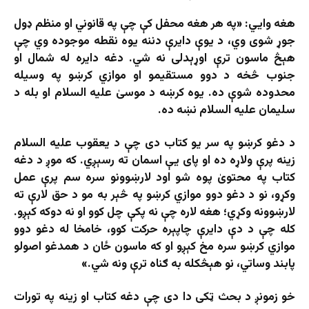
هغه وايي: «په هر هغه محفل کې چې په قانوني او منظم ډول
جوړ شوی وي، د يوې دايرې دننه يوه نقطه موجوده وي چې
هېڅ ماسون ترې اوړېدلی نه شي. دغه دايره له شمال او
جنوب څخه د دوو مستقيمو او موازي کرښو په وسيله
محدوده شوې ده. يوه کرښه د موسیٰ عليه السلام او بله د
سليمان عليه السلام نښه ده.
د دغو کرښو په سر يو کتاب دی چې د يعقوب عليه السلام
زينه پرې ولاړه ده او پای يې اسمان ته رسېږي. که موږ د دغه
کتاب په محتویٰ پوه شو اود لارښوونو سره سم پرې عمل
وکړو، نو د دغو دوو موازي کرښو په څېر به مو د حق لارې ته
لارښوونه وکړي؛ هغه لاره چې نه پکې چل کوو او نه دوکه کېږو.
کله چې د دې دايرې چاپېره حرکت کوو، خامخا له دغو دوو
موازي کرښو سره مخ کېږو او که ماسون ځان د همدغو اصولو
پابند وساتي، نو هېڅکله به ګناه ترې ونه شي.»
خو زمونږ د بحث ټکی دا دی چې دغه کتاب او زينه په تورات