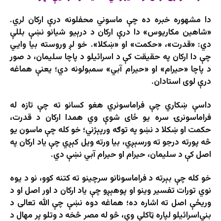
دا مشهوره خبره ده چې ماسوني محفلونه درې ارکان لري.
«شاهين مکاریوس» دا درې ارکان د درېيو شيانو نښې بللې
دي: «قدرت»، «حکمت» او «ښکلا». خو لږ وروسته بيا وايي
چې دا ارکان په حقيقت کې د اسرائيلو د پاچا سليمان، د صور
د پاچا «حيرام» او «حيرام آبي» سمبولونه دي؛ يعنې هماغه
درې لوی استادان.
داسې ښکاري چې فراماسونري هغو کسانو ته چې تازه له
فراماسونرۍ سره یو ځای شوې وي همدا ارکان د قدرت،
حکمت او ښکلا د نښو په توګه ورپېژني؛ خو کله چې ماسون یو
څه پورته درجو ته ورسېږي، بيا ورته ويل کېږي چې یاد ارکان په
اصل کې د سليمان، حيرام او حيرام آبي نښې دي.
خو کله چې بېرته د فراماسونانو سرچينو ته کتنه کوو، نو د یوه
نوي تورات تفسیر وينو او پوهېږو چې یاد ارکان د اور اصل او د
وريځې اصل ته اشاره ده؛ هماغه دوه نښې چې الله تعالی د
بني‌اسرائيلو لپاره ټاکلې وې، څو له مصر څخه د وتلو پر مهال د