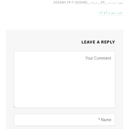
چهارشنبه _29 _جولای _2026AH 29-7-2026AD
نور یی ولوله
LEAVE A REPLY