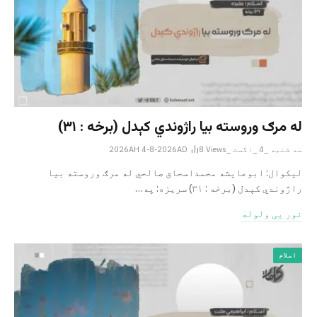
له مرګ وروسته بیا راژوندي کېدل (برخه : ۳۱)
سه شنبه _4 _اگست _2026AH 4-8-2026AD
Views
8
لیکوال: ابوعایشه محمداسحاق صالحي له مرګ وروسته بیا
راژوندي کېدل (برخه : ۳۱) سریزه: په…
نور یی ولوله
اسلام