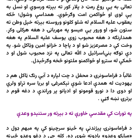
تعالی به يې روغ رمټ د پلار کور ته بېرته ورسوي او نسل به
يې لوی او ځواکمن امت وګرځوي. همداسې وشول؛ ځکه
يعقوب عليه السلام له شلو کلونو وروسته بېرته خپل وطن ته
ستون شو، او ورور يې عيسو په مهربانۍ د هغه هرکلی وکړ.
همدارنګه د هغه محبوب زوی يوسف عليه السلام په هغه
وخت کې د مصرعزيز شو او د پاچا د خزانو امين وټاکل شو. په
دې توګه بني‌اسرائيل د الله تعالی په نزد محبوب شول او د
ځمکې له سترو او ځواکمنو ملتونو څخه وګرځېدل.
غالباً د فراماسونرۍ د محفل د چت لپاره د آبي رنګ ټاکل هم د
يهوديت له همدې ادعا شوې نېکمرغۍ او بريا سره تړاو ولري
او دوی دا د نورو قومونو او اديانو پر وړاندې د دغه قوم د
برترۍ نښه ګڼي .
په تورات کې مقدسې خاورې ته د بېرته ور ستنېدو وعدې
د فراماسونرۍ پېژندنې په ځينو سرچينو کې په مبهم ډول د
«مبارکو وعدو» يادونه شوې ده. کله چې د دغو وعدو څېړنه