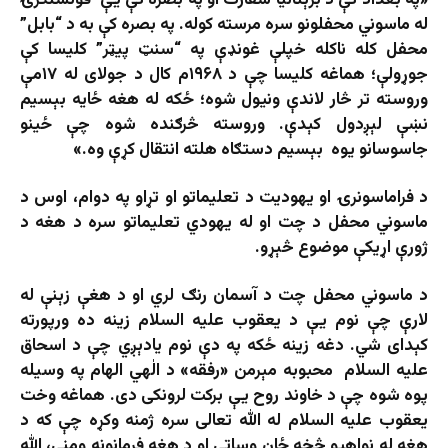
له ماسوني محفلونو سره مرسته کوله. په بصره کې به د “بابل”
محفل کله ناکله خپلې غونډې په “سنټ پيټر” کليسا کې
جوړولې؛ هماغه کليسا چې د ۱۹۶۸م کال د جولای له ۱۷مې
وروسته تر څار لاندې ونیول شوه؛ ځکه له هغه ځايه بېسيم
نښې لېږدول کېدې. وروسته څرګنده شوه چې ځينو
جاسوسانو یوه بېسيم دستګاه هلته انتقال کړې وه.»
د فراماسونرۍ او يهوديت د تعليماتو او تړاو په دوام، اوس د
ماسوني محفل د چت او له يهودي تعليماتو سره د هغه د
ژورې اړيکې موضوع څېړو.
د ماسوني محفل چت د آسمان رنګ لري او د هغې زېنې له
لارې چې نوم یې د يعقوب عليه السلام زینه ده ورپورته
کېدای شي. دغه زينه ځکه په دې نوم یادېږي چې د اسحاق
عليه السلام محبوبه مېرمن «رفقه» د الٰهي الهام په وسیله
پوه شوه چې د خاوند روح یې برکت لرونکی دی. هماغه وخت
يعقوب عليه السلام له الله تعالی سره ژمنه وکړه چې که د
هغه له نواهيو څخه ځان وساتي او د هغه فرمانونه ومني، الله