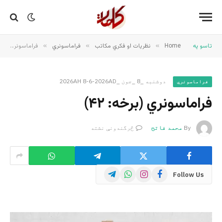
تاسو په
Home
»
نظریات او فکري مکاتب
»
فراماسونري
»
فراماسونري (برخه: ۴۲)
دوشنبه _8 _جون _2026AH 8-6-2026AD
فراماسونري
فراماسونري (برخه: ۴۲)
By
محمد فاتح
څرگندونې نشته
Telegram
WhatsApp
Instagram
Facebook
Follow Us