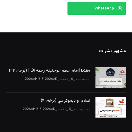
WhatsApp
مشهور نشرات
مقتدا [امام اعظم ابوحنیفه رحمه الله‎] (برخه: ۲۴)
پنجشنبه _6 _اگست _2026AH 6-8-2026AD
اسلام او ډیموکراسي (برخه: ۴)
چهارشنبه _5 _اگست _2026AH 5-8-2026AD