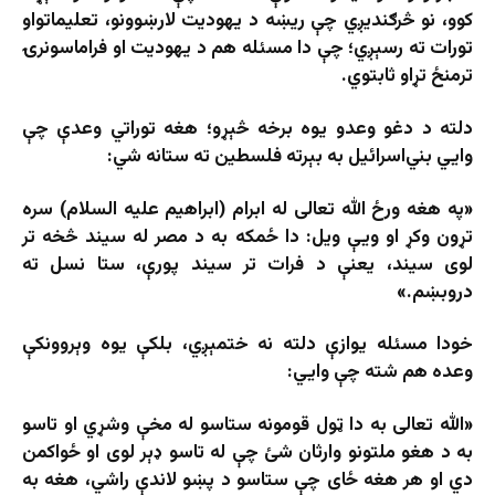
کوو، نو څرګنديږي چې ريښه د يهوديت لارښوونو، تعليماتواو
تورات ته رسېږي؛ چې دا مسئله هم د يهوديت او فراماسونرۍ
ترمنځ تړاو ثابتوي.
دلته د دغو وعدو يوه برخه څېړو؛ هغه توراتي وعدې چې
وايي بني‌اسرائيل به بېرته فلسطين ته ستانه شي:
«په هغه ورځ الله تعالی له ابرام (ابراهيم عليه السلام) سره
تړون وکړ او ويې ويل: دا ځمکه به د مصر له سيند څخه تر
لوی سيند، يعنې د فرات تر سيند پورې، ستا نسل ته
دروبښم.»
خودا مسئله يوازې دلته نه ختمېږي، بلکې يوه وېروونکې
وعده هم شته چې وايي:
«الله تعالی به دا ټول قومونه ستاسو له مخې وشړي او تاسو
به د هغو ملتونو وارثان شئ چې له تاسو ډېر لوی او ځواکمن
دي او هر هغه ځای چې ستاسو د پښو لاندې راشي، هغه به