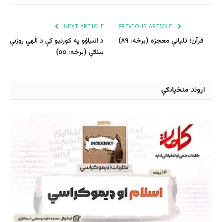
NEXT ARTICLE
PREVIOUS ARTICLE
قرآن؛ تلپاتې معجزه (برخه: ٨٩)
د انبیاؤو په کورنیو کې د الٰهي روزنې
بېلګې (برخه: ٥٥)
اړوند منځپانګې