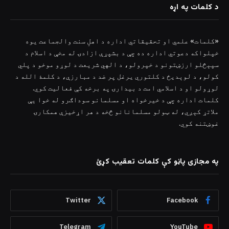
د کلمات په اړه
«کلمات» علمي او تحقیقاتي اداره د اهلِ سنت والجماعت یوه
خپلواکه دعوتي اداره ده چې د بشپړې ازادۍ له مخې د اسلام د
سپېڅلو ارزښتونو د خپرولو، د الهي شریعت د لوړو موخو د پلي
کولو، د لوېدیځ د کلتوري یرغل پر ضد د مبارزې، د کلمۀ الله د
لوړولو او د اسلامي امت د بیدارۍ په برخه کې فعالیت کوي.
کلمات اداره چې د خیرخواه او مسلمانو سوداګرو له خوا یې
ملاتړ کېږي، له ټولو مسلمانانو څخه د هر اړخیزې همکارۍ
غوښتنه کوي.
په مجازی پاڼو کې کلمات تعقیب کړئ
Twitter
Facebook
Telegram
YouTube