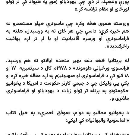
پورې وغځېد، تر دې چې يهوديانو زموږ په هېواد کې تر ټولو
لوړځای او مقام ترلاسه کړ.»
وروسته هغوی هڅه وکړه چې ماسونري خپلو مستعمرو ته
هم خپره کړي؛ داسې چې هر ځای ته به ورسېدل، هلته به
فراماسونري او ورسره قاديانيت او يا لږ تر لږه بهائيت
راڅرګندېده.
له برېتانيا څخه دغه بهير متحده ايالاتو ته هم ورسېد.
فرانسوۍ ورځپاڼې «لوموند» د ۱۹۷۸م کال د سپتمبرپه ۱۷ او
۱۸ ګڼو کې د فراماسونرۍ او صهيونيزم په اړه مقاله خپره کړه او
پکې يې وليکل چې د جيمي کارټر حکومت د امريکا د پخوانيو
حکومتونو په پرتله تر ټولو زيات د يهوديانو او فراماسونرۍ
ملاتړی و.
د پخوانيو مطالبو په دوام، «موفق العمري» په خپل کتاب
«الماسونية والبهائية» کې ليکي:
«په بغداد کې د برېتانيا سفارت او په بصره کې یې قونسلګرۍ