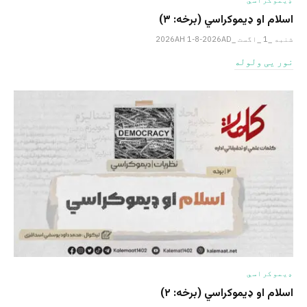
اسلام او ډیموکراسي (برخه: ۳)
شنبه _1 _اگست _2026AH 1-8-2026AD
نور یی ولوله
ډیموکراسي
اسلام او ډیموکراسي (برخه: ۲)