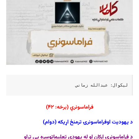
ليکوال: عبدالله زماني
فراماسونري (برخه: ۴۲)
د يهوديت اوفراماسونرۍ ترمنځ اړیکه (دوام)
د فراماسونرۍ ارکان او له يهودي تعليماتوسره يې تړاو