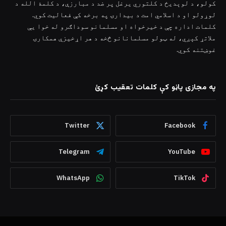
کولو، د لوېدیځ د کلتوري یرغل پر ضد د مبارزې، د کلمۀ الله د
لوړولو او د اسلامي امت د بیدارۍ په برخه کې فعالیت کوي.
کلمات اداره چې د خیرخواه او مسلمانو سوداګرو له خوا یې
ملاتړ کېږي، له ټولو مسلمانانو څخه د هر اړخیزې همکارۍ
غوښتنه کوي.
په مجازی پاڼو کې کلمات تعقیب کړئ
Twitter
Facebook
Telegram
YouTube
WhatsApp
TikTok