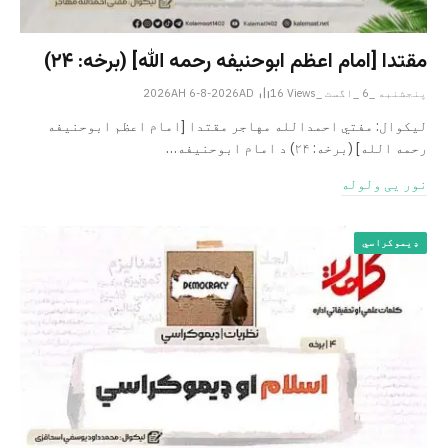
مقتدا [امام اعظم ابوحنیفه رحمه الله‎] (برخه: ۲۴)
پنجشنبه _6 _اگست _2026AH 6-8-2026AD
Views
16
لیکوال: مفتي احمدالله مهاجر مقتدا [امام اعظم ابوحنیفه
رحمه الله‎] (برخه: ۲۴) د امام ابوحنيفه…
نور یی ولوله
ډیموکراسي