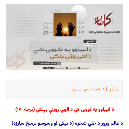
لیکوال: عبدالحی لیان
د انبیاوو په کورنۍ کې د الهي روزنې بېلګې (
برخه: ۱۷)
د ظالم ورور داخلي شخړه (د نیکۍ او وسوسو ترمنځ مبارزه)