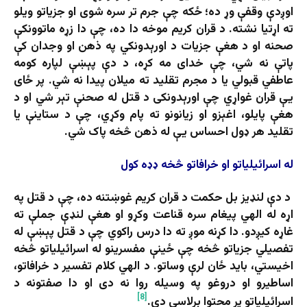
اوږدې وقفې وړ ده؛ ځکه چې جرم تر سره شوی او جزیاتو ویلو
ته اړتیا نشته. د قران کريم موخه دا ده، چې دا زړه ‌ماتوونکې
صحنه او د هغې جزیات د اورېدونکي په ذهن او وجدان کې
پاتې نه شي، چې خدای مه کړه، د دې پېښې لپاره کومه
عاطفي قبولي یا د مجرم تقلید ته ميلان پیدا نه شي. پر ځای
یې قران غواړي چې اورېدونکی د قتل له صحنې تېر شي او د
هغې پایلو، اغېزو او زیانونو ته پام وکړي، چې د ستاینې یا
تقلید هر ډول احساس يې له ذهن څخه پاک شي.
له اسرا
ئ
یلیاتو او خرافاتو څخه ډډه کول
د دې لنډیز بل حکمت د قران کریم غوښتنه ده، چې د قتل په
اړه له الهي پیغام سره قناعت وکړو او هغې لنډې جملې ته
غاړه کیږدو. دا کړنه موږ ته دا درس راکوي چې د قتل پېښې له
تفصیلي جزیاتو څخه چې ځینې مفسرینو له اسرائیلیاتو څخه
اخیستي، باید ځان لرې وساتو. د الهي کلام تفسیر د خرافاتو،
اساطیرو او دروغو په وسیله روا نه دی او دا صفتونه د
[8]
اسرائیلیاتو پر محتوا برلاسي دي.