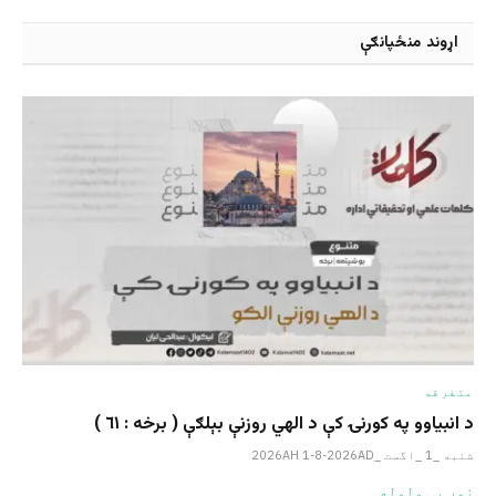
اړوند منځپانګې
متفرقه
د انبیاوو په کورنۍ کې د الهي روزنې بېلګې ( برخه : ٦١ )
شنبه _1 _اگست _2026AH 1-8-2026AD
نور یی ولوله