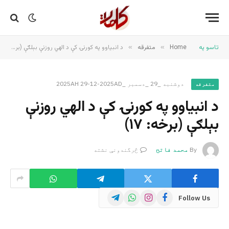
تاسو په
Home
»
متفرقه
»
د انبیاوو په کورنۍ کې د الهي روزنې بېلګې (برخه: ۱۷)
دوشنبه _29 _دسمبر _2025AH 29-12-2025AD
متفرقه
د انبیاوو په کورنۍ کې د الهي روزنې
بېلګې (برخه: ۱۷)
By
محمد فاتح
څرگندونې نشته
Telegram
WhatsApp
Instagram
Facebook
Follow Us