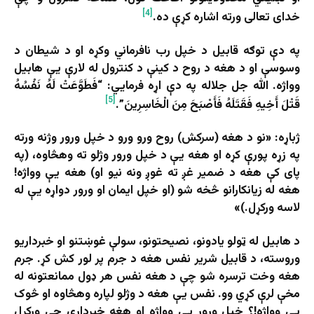
[4]
خدای تعالی ورته اشاره کړې ده.
په دې توګه قابیل د خپل رب نافرماني وکړه او د شیطان د
وسوسې او د هغه د روح د کینې د کنترول له لارې یې هابیل
وواژه. الله جل جلاله په دې اړه فرمايي: “فَطَوَّعَتْ لَهُ نَفْسُهُ
[5]
قَتْلَ أَخِيهِ فَقَتَلَهُ فَأَصْبَحَ مِنَ الْخَاسِرِينَ”.
ژباړه: «نو د هغه (سرکش) روح ورو ورو د خپل ورور وژنه ورته
په زړه پورې کړه او هغه یې د خپل ورور وژلو ته وهڅاوه، (په
پای کې هغه د ضمیر غږ ته غوږ ونه نیو او) هغه یې وواژه!
هغه له زیانکارانو څخه شو (او خپل ایمان او ورور دواړه یې له
لاسه ورکړل.)»
د هابیل له ټولو یادونو، نصیحتونو، سولې غوښتنو او خبرداریو
وروسته، د قابیل شریر نفس هغه د جرم پر لور کش کړ. جرم
هغه وخت ترسره شو چې د هغه نفس هر ډول ممانعتونه له
مخې لرې کړي وو. نفس یې هغه د وژلو لپاره وهڅاوه او څوک
یې وواژه!؟ خپل ورور یې وواژه او هغه خبرداری چې ورکړل