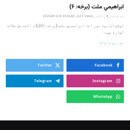
ابراهيمي ملت (برخه: ۶)
سه شنبه _4 _اگست _2026AH 4-8-2026AD
Views
19
ليکوال: میا نور آغا ابراهيمي ملت (برخه: ۶) (۵) د الله جل جلاله
لپاره یې…
نور یی ولوله
Twitter
Facebook
Telegram
Instagram
WhatsApp