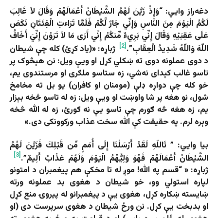
دغه‌راز وايي: “وَإِذْ زَيَّنَ لَهُمُ الشَّيْطَانُ أَعْمَالَهُمْ وَقَالَ لاَ غَالِبَ
لَكُمُ الْيَوْمَ مِنَ النَّاسِ وَإِنِّي جَارٌ لَّكُمْ فَلَمَّا تَرَاءتِ الْفِئَتَانِ نَكَصَ
عَلَى عَقِبَيْهِ وَقَالَ إِنِّي بَرِيءٌ مِّنكُمْ إِنِّي أَرَى مَا لاَ تَرَوْنَ إِنِّيَ أَخَافُ
[2]
اللّهَ وَاللّهُ شَدِيدُ الْعِقَابِ”.
‏ ژباړه: «(یاد کړئ) کله چې شیطان
د دوی عملونه دوی ته ښکلي کړل او ویې ویل: نن هېڅوک پر
تاسو غالب کېدای نه‌شي، زه ستاسو ملګری او مرستندوی یم،
خو کله چې دواړه ډلې (مومنان او کافران) یو بل ته مخامخ
شول، نو هغه پر شا واوښت او ویې ویل: زه له تاسو څخه بېزار
یم، زه هغه څه ګورم چې تاسو یې نه ګورئ، زه له الله څخه
وېره لرم. په حقیقت کې الله سخت عذاب ورکوونکی دی.»
بیا وايي: ” تَاللّهِ لَقَدْ أَرْسَلْنَا إِلَى أُمَمٍ مِّن قَبْلِكَ فَزَيَّنَ لَهُمُ
[3]
الشَّيْطَانُ أَعْمَالَهُمْ فَهُوَ وَلِيُّهُمُ الْيَوْمَ وَلَهُمْ عَذَابٌ أَلِيمٌ”.
‏
ژباړه: « “قسم په الله! موږ له تا مخکې هم پیغمبران د امتونو
لپاره استولي وو، خو شیطان د هغوی بد عملونه ورته
ښایسته ښکاره کړل، هغوی یې د پیغمبرانو له پیروۍ منع کړل
او بدبخت یې کړل. نن ورځ شیطان د هغوی سرپرست دی (او