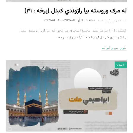
له مرګ وروسته بیا راژوندي کېدل (برخه : ۳۱)
سه شنبه _4 _اگست _2026AH 4-8-2026AD
Views
10
لیکوال: ابوعایشه محمداسحاق صالحي له مرګ وروسته بیا
راژوندي کېدل (برخه : ۳۱) سریزه: په…
نور یی ولوله
اسلام