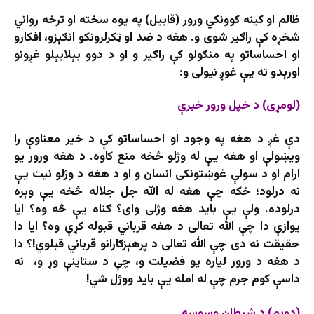
ظالم او کینه کوونکي ورور (قابیل) په یوه سخته او ترخه رواني
شخړه کې راګیر شوی و. هغه د ضد او ټکرلرونکو انګېزو، افکارو
او احساساتو په منګولو کې راګیر و او د دوو بېلابېلو غږونو
اورېدو ته يې غوږ نیولی و:
(
لومړی
)
د خپل ورور خب
رې
دې غږ د هغه په وجود او احساساتو کې د خیر معناوې را
ویښولې او هغه یې له وژلو څخه منع کاوه. د هغه ورور یو
ارام او د سولې غوښتونکی انسان و او د هغه د وژلو نیت یې
نه درلود؛ ځکه چې هغه له الله جل جلاله څخه يې وېره
درلوده. ولې یې باید هغه وژلی وای؟ ګناه یې څه وه؟ ایا
یوازې دا چې الله تعالی د هغه قرباني قبوله کړې وه؟ ایا دا
حقیقت نه دی چې الله تعالی د پرهېزګارانو قرباني قبلوي!؟ دا
د هغه د ورور لپاره یو فضیلت و، چې د ستاینې وړ و، نه
داسې کوم جرم چې له امله يې باید ووژل شي!
(دویم) د شیطان وسوسه