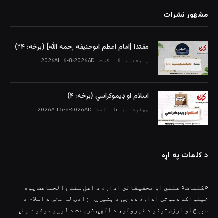
مشهور نشرات
مقتدا [امام اعظم ابوحنیفه رحمه الله‎] (برخه: ۲۴)
پنجشنبه _6 _اگست _2026AH 6-8-2026AD
اسلام او ډیموکراسي (برخه: ۴)
چهارشنبه _5 _اگست _2026AH 5-8-2026AD
د کلمات په اړه
«کلمات» علمي او تحقیقاتي اداره د اهلِ سنت والجماعت یوه
خپلواکه دعوتي اداره ده چې د بشپړې ازادۍ له مخې د اسلام د
سپېڅلو ارزښتونو د خپرولو، د الهي شریعت د لوړو موخو د پلي