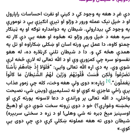
دې غږ د هغه په وجود کې د کینې او نفرت احساسات راپارول
او د خپل نېک عمله ورور د وژلو او تېري انګېزې یې د نوموړي
په وجود کې بیدارولې. شیطان په دوامداره توګه او په ټینګار
سره هغه د خپل ورور وژلو ته هڅوه او هغه یې دې کار ته
چمتو کاوه، دا عمل یې ورته اسان او ښکلی ښکاراوه او تل په
همدې هڅه کې و. دا د شیطان تلنې کړڼلاره ده، له هغو
نفسونو سره چې کمزوري وي او د الله تعالی له لارې څخه لرې
شوي وي. په دې اړه الله تعالی وايي: “فَلَوْلا إِذْ جَاءهُمْ بَأْسُنَا
تَضَرَّعُواْ وَلَكِن قَسَتْ قُلُوبُهُمْ وَزَيَّنَ لَهُمُ الشَّيْطَانُ مَا كَانُواْ
[1]
يَعْمَلُونَ”.
ژباړه:« دوی ولې هغه وخت، کله چې زموږ عذاب
پرې راځي عاجزي نه کوي او نه تسلیمېږي (ویښ شي، نصیحت
واخلي، د الله تعالی پر وړاندې د دعا لاسونه پورته کړي او
بخښنه وغواړي؟) خو د دوی زړونه سخت شوي دي او (هېڅ
اوسپنیز مېخ ډبره نه شي وهلی! او د زړه د سختۍ سربېره)
شیطان دوی ته هغه عملونه ښکلي کړي دي چې دوی یې
کوي.»