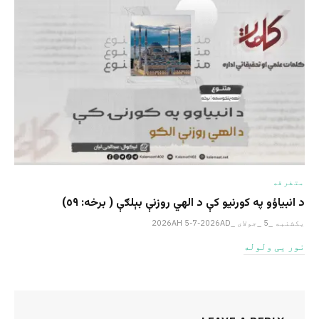
متفرقه
د انبیاؤو په کورنیو کې د الهي روزنې بېلګې ( برخه: ٥٩)
یکشنبه _5 _جولای _2026AH 5-7-2026AD
نور یی ولوله