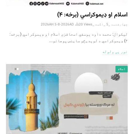
اسلام او ډیموکراسي (برخه: ۴)
چهارشنبه _5 _اگست _2026AH 5-8-2026AD
Views
20
لیکوال: محمد داود یوسفي اسحاقزی اسلام او ډیموکراسي (برخه:
۴) ډیموکراسي د لوېدیځو ساینس پوهانو…
نور یی ولوله
اسلام