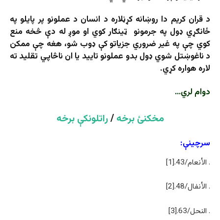
د قران کريم دا روښانه کړڼلاره د انسان د عملونو پر پایلو په
ځانګړي ډول په جرمونو ټینګار کوي او موږ له دې څخه منع
کوي چې په غیر ضروري جزیاتو کې ډوب شو، هغه چې ممکن
د ناغوښتل شوي ډول بدو عملونو تایید یا ان ناڅاپي تقلید ته
لاره هواره کړي.
دوام لري…
مخکنئ برخه
/
راتلونکې برخه
سرچینې:
. الأنعام/43.[1]
. الأنفال/48.[2]
. النحل/63.[3]