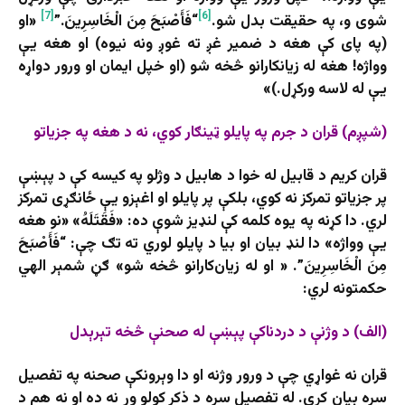
[7]
[6]
شوی و، په حقیقت بدل شو.
“فَأَصْبَحَ مِنَ الْخَاسِرِينَ.”
«او
(په پای کې هغه د ضمیر غږ ته غوږ ونه نیوه) او هغه یې
وواژه! هغه له زیانکارانو څخه شو (او خپل ایمان او ورور دواړه
یې له لاسه ورکړل.)»
(شپږم) قران د جرم په پایلو ټینګار کوي، نه د هغه په جزیاتو
قران کریم د قابیل له خوا د هابیل د وژلو په کیسه کې د پېښې
پر جزیاتو تمرکز نه کوي، بلکې پر پایلو او اغېزو یې ځانګړی تمرکز
لري. دا کړنه په یوه کلمه کې لنډیز شوې ده: «فَقَتَلَهُ» «نو هغه
یې وواژه» دا لنډ بیان او بیا د پایلو لوري ته تګ چې: “فَأَصْبَحَ
مِنَ الْخَاسِرِينَ”. « او له زیان‌کارانو څخه شو» ګڼ ‌شمېر الهي
حکمتونه لري:
(الف) د
وژنې د دردناکې پېښې له صحنې څخه
تېرېدل
قران نه غواړي چې د ورور وژنه او دا وېرونکې صحنه په تفصیل
سره بیان کړي. له تفصیل سره د ذکر کولو وړ نه ده او نه هم د