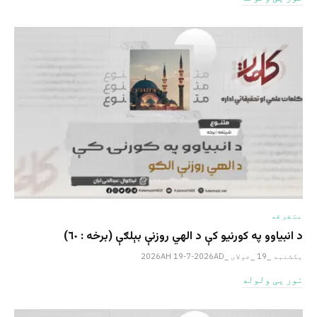
متفرقه
د انبیاوو په کورنیو کې د الهي روزنې بېلګې (برخه : ٦٠)
یکشنبه _19 _جولای _2026AH 19-7-2026AD
نور یی ولوله