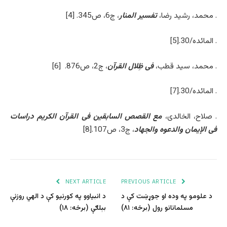
. محمد، رشید رضا،
تفسیر المنار
، ج6، ص345. [4]
. المائده/30.[5]
. محمد، سید قطب،
فی ظِلال القرآن
، ج2، ص876. [6]
. المائده/30.[7]
. صلاح، الخالدی،
مع القصص السابقین فی القرآن الکریم دراسات
فی الإیمان والدعوه والجهاد
، ج3، ص107.[8]
NEXT ARTICLE
PREVIOUS ARTICLE
د علومو په وده او جوړښت کې د
د انبیاوو په کورنیو کې د الهي روزنې
مسلمانانو رول (برخه: ۸۱)
بېلګې (برخه: ۱۸)