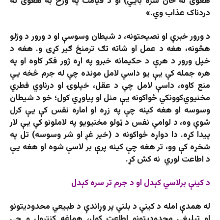
هغوی له ځان سره بايي) او د قیامت په ورځ به هغوی ته
دردناک عذاب وي.»
د ورور خبرې او نصیحتونه، د شیطان وسوسې او د ورور د وژلو
هڅونه، هغه د عمل او شاته تګ ترمنځ ګیر کړی و. هغه د
خپل ورور د هرې د حکیمانه خبرو په اړه ژور فکر کاوه او په
هره جمله کې یې یو داسې لامل مونده چې له جرم څخه یې
منع کاوه، داسې لامل چې د عقل، خپلوۍ او درناوي فطري
مخنیوي‌کوونکي ځواکونه یې منل او پیاوړي کول؛ خو د شیطان
وسوسه او هغه کینه چې په زړه او اماره نفس کې يې کرل
شوې وه، د لوامې نفس د ټولو مخنیویو په لاملونو کې یې لار
پیدا کړه. دا دواړه ځواکونه د (خیر غږ او شر وسوسه) تل په
شخړه کې وو، تر هغه چې کینه پرې بر لاسې شوه او هغه یې
د اطاعت لوري نه کش کړ.
د کینې برلاسي کېدل او د جرم تر سره کېدل
له همدې امله د کینې د بلنې پر وړاندې د طبیعي محدودیتونو
او تبلیغي محدودیتونو اطاعت کول، هماغه کنترول و چې