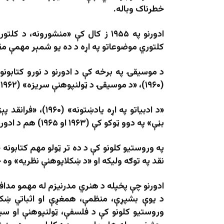
خطرناک وباله.
ادورنو په ۱۹۵۵ ز کال کې «منشورونه،
کلتوري موضوعاتو په اړه د ده یو شمېر مهمې م
(۱۹۶۰)، «د موسیقۍ د ټولنپوهنې سريزه» (۱۹۶۲) او «آلبان برگ: د کوچنیو اړیکو استاد» (۱۹۶۸) یادونه کېدای شي.
بڼې» په دوو ټوکو کې (۱۹۶۳ او ۱۹۶۵) هم د ادورنو نو آثار دي.
نقد په توګه ولیکه او «د ښکلاپوهنې نظریه» وه چې د ده له مر
ادورنو چې پخپله د هنري مدرنیزم له مهمو مداف
د یوې بشپړې، منظمې، همغږې او اثباتي ښکل
وروستیو کلونو کې د فلسفې، ټولنپوهنې او سیا