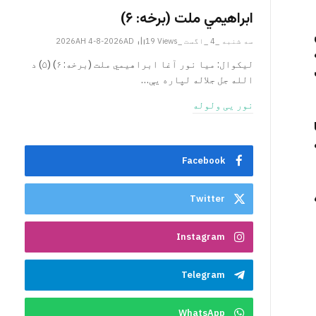
ابراهيمي ملت (برخه: ۶)
سه شنبه _4 _اگست _2026AH 4-8-2026AD
Views
19
ليکوال: میا نور آغا ابراهيمي ملت (برخه: ۶) (۵) د
الله جل جلاله لپاره یې…
نور یی ولوله
Facebook
Twitter
Instagram
Telegram
WhatsApp