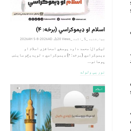
اسلام او ډیموکراسي (برخه: ۴)
چهارشنبه _5 _اگست _2026AH 5-8-2026AD
Views
20
لیکوال: محمد داود یوسفي اسحاقزی اسلام او
ډیموکراسي (برخه: ۴) ډیموکراسي د لوېدیځو ساینس
پوهانو…
نور یی ولوله
اسلام
فهوم