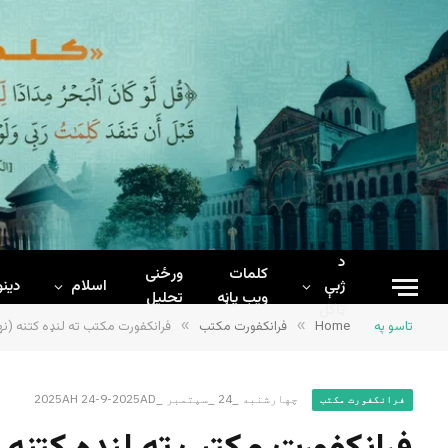
د
کلمات
ورځنی
ژبې
اسلام
دینو
ويب پاڼه
تحلیل
ټاکل
تاسو په
Home
»
فرانکفورت مکتب
»
فرانکفورت مکتب ته لنډه کتنه (نه
چهارشنبه _24 _سپتمبر _2025AH 24-9-2025AD
فرانکفورت مکتب