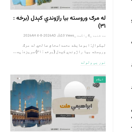
له مرګ وروسته بیا راژوندي کېدل (برخه :
۳۱)
سه شنبه _4 _اگست _2026AH 4-8-2026AD
Views
10
»
لیکوال: ابوعایشه محمداسحاق صالحي له مرګ
وروسته بیا راژوندي کېدل (برخه : ۳۱) سریزه: په…
نور یی ولوله
اد
اسلام