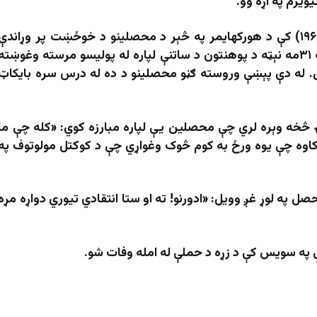
ویزم په اړه وو.
ادورنو د خپل ژوند په وروستیو کلونو (۱۹۶۷–۱۹۶۹) کې د هورکهایمر په څېر د محصلینو د خوځښت پر وړاندې
دریځ ونیو. یو ځل یې د ۱۹۶۹ ز کال د جنورۍ په ۳۱مه نېټه د پوهنتون د ساتنې لپاره له پولیسو مرسته وغوښته
ولیسو ۷۶ محصلین ونیول. له دې پېښې وروسته ګڼو محصلینو د ده له درس سره بایکاټ
 څخه وېره لري چې محصلین یې لپاره مبارزه کوي: «کله چې ما
ه کاوه چې یوه ورځ به کوم څوک وغواړي چې د کوکتل مولوتوف په
 په لوړ غږ وویل: «ادورنو! ته او ستا انتقادي تیوري دواړه مړه