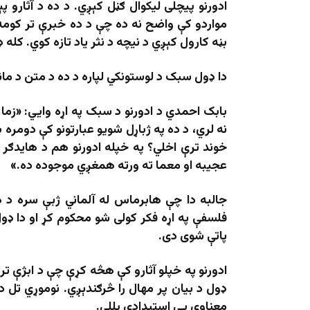
ادورنو پیچلی لیکوال ګڼل کېږي. د ده د آثارو پ
مواردو کې واضح نه ده چې د ده خبرې تر کومه
بڼه کارول کېږي د نیچه د نثر یاد تازه کوي. کله ډې
دا ډول سبک د لوستونکي لپاره د ده د متن د مانا
بابک احمدي د ادورنو د سبک په اړه وايي: «زما 
نه لري، د ده په ژباړل شویو عبارتونو کې دومره
خوند ترې اخلي؟ په خپله ادورنو هم د هایدګر پ
عجیبه او معما ته ورته همغږي موجوده ده.»
جالبه دا چې هابرماس له آلماني ژبې سره د های
فلسفې په اړه فکر کولی شو محکوم کړ او دا ډول 
پاتې شوی دی.
ادورنو په خپلو آثارو کې هڅه کړې چې د ابژې
ډول د بیان پر مهال را څرګندېږي. نوموړي تل د
معناوې یې استبدادي بللې.