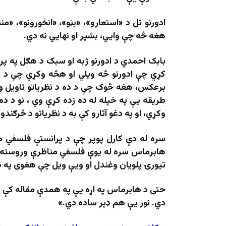
ادورنو تل د «استعارو»، «بڼو»، «انځورونو»، «م
هغه څه چې وایي، بشپړ او نهایي نه دي.
بابک احمدي د ادورنو ژبه او سبک د هګل په پرت
کړي چې ادورنو څه ویلي او هڅه وکړي چې د هغ
برعکس، هغه څوک چې د ده د نظریاتو تاویل وک
طریقه یې په خپله له ده زده کړې وي ، نو د ده 
وکړي، او په دغو آثارو کې به د نظریاتو د څرګندو
سره له دې کارل پوپر چې د پرانستې فلسفي مک
تیورۍ پلویان وغندل او ویې ویل چې هغوی په ډ
حتی د هابرماس په اړه یې په همدې مقاله کې و
دي. نور یې هم ډېر ساده دي.»