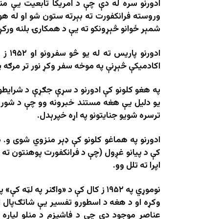
وروسته فرانکفورت ته بېرته ستون شو او له هور
شمېر ځوانو څېړونکو ته یې د همکارۍ بلنه ورک
ادورن
اکادمیکې څېړنې په موخه سفر وکړ نور تر مرګه پ
په هغو کلونو کې ادورنو د سړې جګړې د شرایطو
یو دلیل یې هغه مستند خبرونه وو چې د شوروي 
ترسره شویو جنایتونو په اړه خپرېدل.
ادورنو په هماغو کلونو کې ډېر منزوي شوی و. د
کې د پیانو غږول (چې د فرانکفورت پوهنتون ته 
اپرا ته تلل وو.
نوموړي په ۱۹۵۲ ز کال کې د «واګنر په
وکړه او د هغه د اسطورو تفسیر یې شاتګ‌پال او