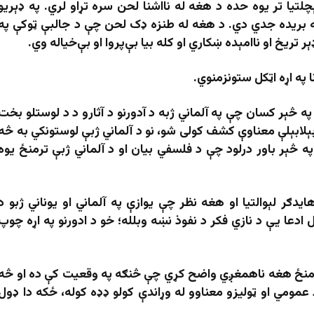
ېچلتیا تر یوه حده د هغه له نااشنا لحن سره تړاو لري. په ډېریو
 بریده جدي دي. د هغه له طنزه ډک لحن چې د جالبې ټوکې په
ر تریخ او ناامېده ښکاري او کله بیا بې‌پروا او بې‌خیاله وي.
 په اړه اټکل ستونزمنوي.
په څېر کسان چې په آلماني ژبه د آدورنو د آثارو د د لوستلو بخت
 بېلابېلې معناوې کشف کولی شو، نو د آلماني ژبې لوستونکي به څه
ه څېر باور درلود چې د فلسفي بیان او د آلماني ژبې ترمنځ یوه
دګر لېوالتیا او هغه نظر چې یوازې په آلماني او یوناني ژبو د
ادعا یې د نازي فکر د نفوذ نښه وبلله؛ خو د ادورنو په اړه چوپ
 ترمنځ هغه ناهمغږي واضح کړي چې څنګه په وقعیت کې ده او څه
 عمومي او ټولیزو معناوو له وړاندې کولو ډډه کوله، ځکه دا ډول