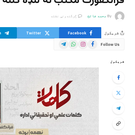
فرانکفورت مکتب ته لنډه کتنه 
By
محمد فاتح
څرگندونې نشته
شریکول
Facebook
Twitter
m
Telegram
WhatsApp
Instagram
Facebook
Follow Us
شریکول