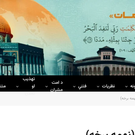
تهذیب
د امت
نه
نظریات
فتنې
او
متن
مشران
تمدن
مه برخه)