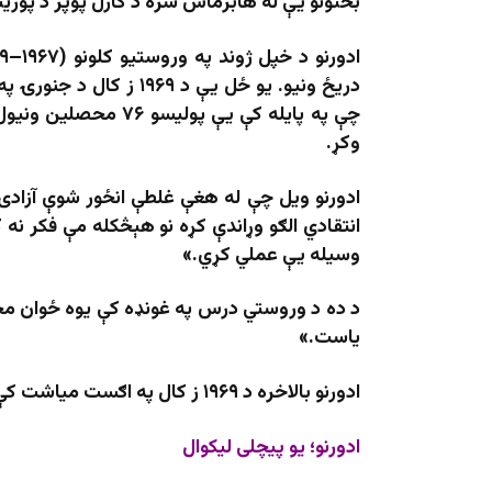
بحثونو یې له هابرماس سره د کارل پوپر د پوزیتی
چې په پایله کې یې پ
وکړ.
ادورنو ویل چې له هغې غلطې انځور شوې آزادۍ
انتقادي الګو وړاندې کړه نو هېڅکله مې فکر ن
وسیله یې عملي کړي.»
د ده د وروستي درس په غونډه کې یوه ځوان محصل
یاست.»
ادورنو بالاخره د ۱۹۶۹ ز کال په اګست میاشت کې په سویس کې د زړه د حملې له امله وفات شو.
ادورنو؛ یو پیچلی لیکوال