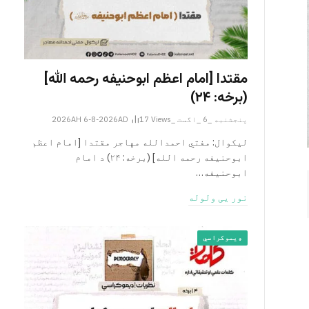
مقتدا [امام اعظم ابوحنیفه رحمه الله‎]
(برخه: ۲۴)
پنجشنبه _6 _اگست _2026AH 6-8-2026AD
Views
17
لیکوال: مفتي احمدالله مهاجر مقتدا [امام اعظم
ابوحنیفه رحمه الله‎] (برخه: ۲۴) د امام
ابوحنيفه…
نور یی ولوله
ډیموکراسي