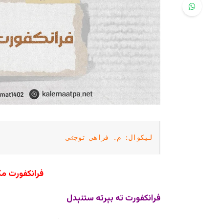
لیکوال: م. فراهي توجګي
فرانکفورت مک
فرانکفورت ته بېرته ستنېدل