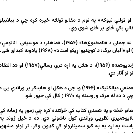
 د کلتور او ټولنې نیوکه» په نوم د مقالو ټولګه خپره کړه چې د بېلابېلو
قالې پکې ځای پر ځای شوې وې.
د موسیقۍ په برخه کې د ادورنو د نورو کتابونو له جملې د «نامطبوع‌ها» (۱۹۵۶)، «ماهلر: د موسیقۍ اناتومي
«د ادبیاتو په اړه یادښتونه» (۱۹۶۰)، «فرانقد پېژندپوهنه» (۱۹۵۶)، د هګل په اړه درې رسالې(۱۹۵۷) او «د انتق
په وروستیو کلونو کې د ده تر ټولو مهم کتابونه «منفي دیالکتیک» (۱۹۶۶) و، چې د هګل او هایدګر پر وړاندې یې د
ګ وروسته په ۱۹۷۰ ز کال کې خپور شو.
عانو څخه و په همدې کتاب کې څرګنده کړه چې زموږ په زمانه کې
اپوهنیزې نظریې وړاندې کول ناشوني دي. ده د خپل ژوند په
ست په اړه په په ګڼو سمینارونو کې ګډون وکړ. تر ټولو مشهور