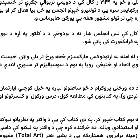
ادورنو سره له دې چې د امریکا تابعیت یې منلی و خو په ۱۹۴۹ ز کال کې د دویمې نړیوالې جګړې تر ختمېدو
کهایمر سره یې د ټولنیزو څېړنو انجمن یو ځل بیا فعال کړ او یو
ړه چې تر ټولو مشهور هغه یې یورګن هابرماس و.
و پاریس ته له یو څو سفرونو او ۱۹۵۲ ز کال کې لس انجلس ښار ته د تودوخې د د کلتور په اړه د یوې
ه فرانکفورت کې پاتې شو.
 له امله له ارتودوکس مارکسیزم څخه ورځ تر بلې واټن اخیست.
اتحاد او ختیځې اروپا په نوم د سوسیالیزم تر سیوري لاندې د
 ده ورځنی پروګرام د څو ساعتونو لپاره په خپل کوچني اپارتمان
نږدې و)، په کتابتون کې مطالعه کول، درس ورکول او کنسرتونو او
 لټه کې» په نوم کتاب خپور کړ. په دې کتاب کې یې د واګنر په نظریاتو نیوکه
 استبدادي وباله. ده څرګنده کړه چې د واګنر په لیکنو کې داسې
عناصر موجود دي چې د فاشیزم د منلو لپاره زمینه برابروي. همدارنګه یې د بشپړ هنر (Total Art) م