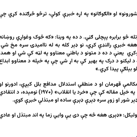
نشورونو» او «الګوګانو» په اړه خبرې کولې، ترڅو څرګنده کړي چې
له څو برابره پېچلی ګڼي. د ده په وینا: «که څوک وغواړي روښانه
ه خبرې رالنډې کړي، نو ډېر کله به له ناامیدۍ سره مخ شي.
ړي یعنې د ده د متونو د باطني معناوو په لټه کې شي او همدا
د لیکنو د درک په بهیر کې به اړ شي چې په خپله د معناوو ابداع
لو بېلګې پیدا کړي.»
المې قهرمان او د منطقي استدلال مدافع بلل کېږي، ادورنو او
هابرماس سره له یوې فلسفي مناظرې وروسته په خپل مقاله کې چې «خرد یا انقلاب» (۱۹۷۰) نومېده، د انتقاد
ېر شور او زوږ سره ډېرې ډېرې ساده او مبتذلې خبرې کوي.
لیکل: «ډېری هغه څه چې دی یې وایي زما په اند مبتذل او عادي