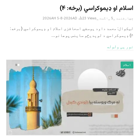
اسلام او ډیموکراسي (برخه: ۴)
چهارشنبه _5 _اگست _2026AH 5-8-2026AD
Views
23
لیکوال: محمد داود یوسفي اسحاقزی اسلام او ډیموکراسي (برخه:
۴) ډیموکراسي د لوېدیځو ساینس پوهانو…
نور یی ولوله
اسلام