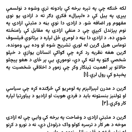
لکه څنګه چې په تېره برخه کې یادونه ترې وشوه د نولسمې
پېړۍ په پیل کې د «لېبرال» فکري ډګر ته د ازادۍ یو نوی
مفهوم ور اضافه شو. د ازادۍ دا نوې بڼه د مثبتې ازادۍ په
نوم پېژندل کېږي چې د منفي ازادۍ په مقابل کې رامنځته
شوې ده. د ازادۍ دا بڼه د لومړي ځل لپاره د برتانوي فیلسوف
توماس هیل ګرین له لوري تشریح شوه او وده یې ومونده.
ګرین هغه نظریه رد کړه چې ګواکې انسانان یوازې د خپلو
شخصي ګټو په لټه کې دي، نوموړي یې پر ځای د هغو پېچلو
حالاتو پر اهمیت ټینګار وکړ چې زموږ د اخلاقي شخصیت په
پخېدو کې رول لري.[۱]
ګرین د مدرن لېبرالېزم په لومړیو کې څرګنده کړه چې سیاسي
او ټولنیز بنسټونه باید د فردي هویت او ازادیو د پیاوړتیا لپاره
کار وکړي.[۲]
ګرین د مثبتې ازادۍ د وضاحت په برخه کې وایي چې له ازادۍ
موخه د هر کار د ترسره کولو واک درلودل دي، نه د نورو د کړنو