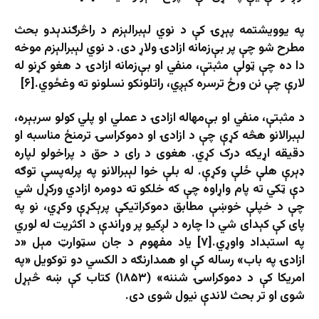
په یوویشتمه پېړۍ کې د نوي لېبرالېزم د راڅرګندېدو بحث
مطرح شو چې پر بې‌زمانه ازادۍ ولاړ دی. د نوي لېبرالېزم موخه
دا ده چې ټولې مثبتې، منفي او بې‌زمانه ازادۍ د هغو کړنو له
لارې چې نن ورځ ترسره کېږي، راتلونکو نسلونو ته وغځوي.[۶]
د مثبتې، منفي او بې‌مهاله ازادۍ د عملي او پلي کولو سربېره،
لېبرالانو هڅه کړې چې د ازادۍ او دموکراسۍ ترمنځ مناسبه او
دقیقه اړیکه درک کړي. هغوی د رای د حق د پراخولو لپاره
ډېرې هلې ځلې وکړې. له بلې خوا لېبرالانو په پرله‌پسې توګه
دې ټکي ته پام واړاوه چې که خلکو ته دومره ازادي ورکړل شي
چې د خپلې خوښې مطابق دموکراتیکې پرېکړې وکړي، نو په
پای کې کېدای شي دا چاره د لږکيو پر وړاندې د اکثریت له لوري
په استبداد واوړي.[۷] یاد مفهوم د جان سټوارټ مېل «د
ازادۍ په باب» رساله کې او همدارنګه د الکسي دو توکویل «په
امریکا کې د دموکراسۍ شننه» (۱۸۵۳) کتاب کې ښه څېړل
شوی او تر بحث لاندې نیول شوی دی.