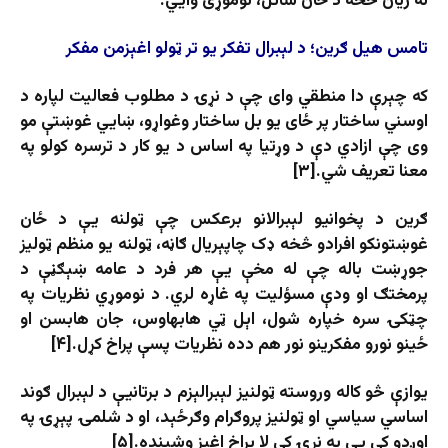
له زیان څخه د ځان ساتل، نوموړی وایي:
تامس هیل ګرین؛ د لېبرال تفکر یو تر ټولو اغېزمن مفکر
که چېرې دا منطقي وای چې د نړۍ د مطلوب فعالیت لپاره د
اوسني ساختار پر ځای یو بل ساختار وغواړو، ښايي غوښتې مو
وی چې ازادي دې د وړتیا په اساس د یو کار د ترسره کولو په
معنا تعریف شي.[۳]
ګرین د پخوانیو لېبرالانو برعکس چې ټولنه یې د ځان
غوښتونکو افرادو څخه ډک چاپېریال ګاڼه، ټولنه یو منظم ټولیز
جوړښت باله چې له مخې یې هر فرد د عامه ښېګڼې د
پرمختګ او ودې مسؤلیت په غاړه لري. د نوموړي نظریات په
چټکۍ سره خپاره شول، اېل ټي هابهاوس، جان هابسن او
ځینو نورو مفکرینو نور هم دده نظریات پسې پراخ کړل.[۴]
یوازې څو کاله وروسته ټولنیز لېبرالېزم د برتانیې د لېبرال ګوند
اساسي سیاسي او ټولنیز پروګرام وګرځېد، او د شلمۍ پېړۍ په
اوږدو کې یې په نړۍ کې لا پراخ اغېز وشینده.[۵]