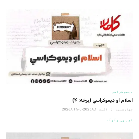
ډیموکراسي
اسلام او ډیموکراسي (برخه: ۴)
چهارشنبه _5 _اگست _2026AH 5-8-2026AD
نور یی ولوله