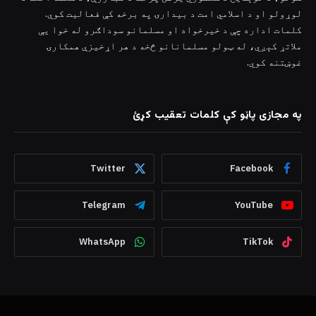
لوړولو او د اسلامي امت د بیدارۍ په برخه کې فعالیت کوي.
کلمات اداره چې د خیرخواه او مسلمانو سوداګرو له خوا یې
ملاتړ کېږي، له ټولو مسلمانانو څخه د هر اړخیزې همکارۍ
غوښتنه کوي.
په مجازی پاڼو کې کلمات تعقیب کړئ
Twitter
Facebook
Telegram
YouTube
WhatsApp
TikTok