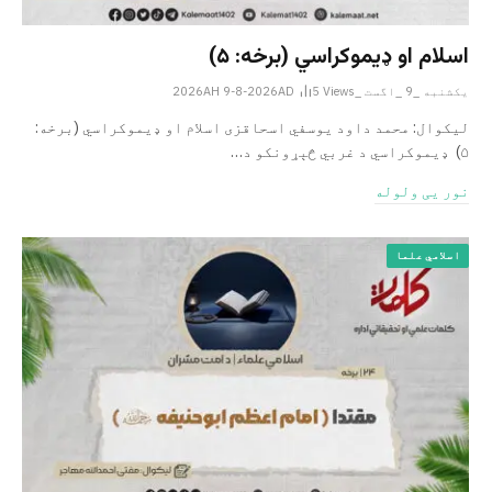
اسلام او ډیموکراسي (برخه: ۵)
یکشنبه _9 _اگست _2026AH 9-8-2026AD
Views
5
لیکوال: محمد داود یوسفي اسحاقزی اسلام او ډیموکراسي (برخه:
۵) ډیموکراسي د غربي څېړونکو د…
نور یی ولوله
اسلامي علما