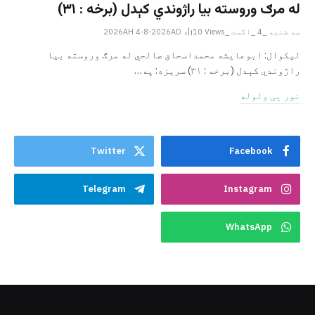
له مرګ وروسته بیا راژوندي کېدل (برخه : ۳۱)
سه شنبه _4 _اگست _2026AH 4-8-2026AD
Views
10
لیکوال: ابوعایشه محمداسحاق صالحي له مرګ وروسته بیا
راژوندي کېدل (برخه : ۳۱) سریزه: په…
نور یی ولوله
Twitter
Facebook
Telegram
Instagram
WhatsApp