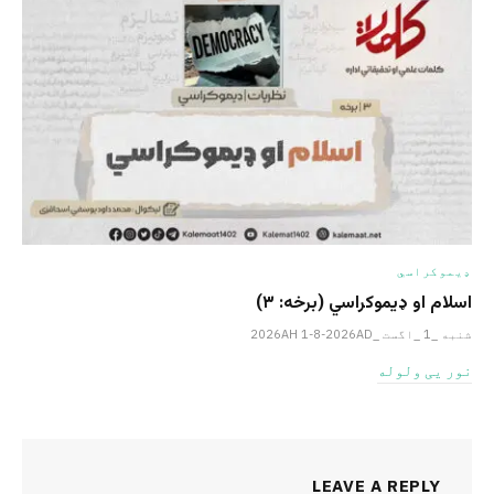
ډیموکراسي
اسلام او ډیموکراسي (برخه: ۳)
شنبه _1 _اگست _2026AH 1-8-2026AD
نور یی ولوله
LEAVE A REPLY