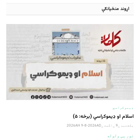
اړوند منځپانګې
ډیموکراسي
اسلام او ډیموکراسي (برخه: ۵)
یکشنبه _9 _اگست _2026AH 9-8-2026AD
نور یی ولوله