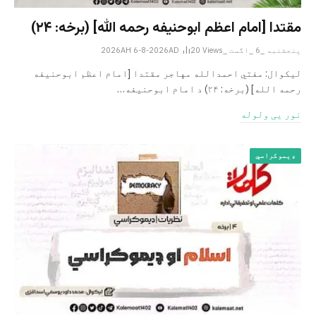
مقتدا [امام اعظم ابوحنیفه رحمه الله‎] (برخه: ۲۴)
پنجشنبه _6 _اگست _2026AH 6-8-2026AD
Views
20
لیکوال: مفتي احمدالله مهاجر مقتدا [امام اعظم ابوحنیفه
رحمه الله‎] (برخه: ۲۴) د امام ابوحنيفه…
نور یی ولوله
ډیموکراسي