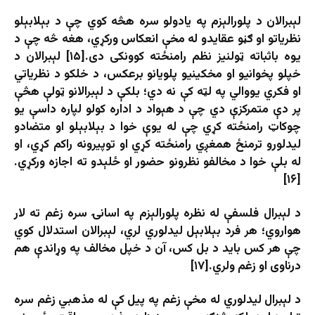
لېبرالان د پلورالېزم په یادولو سره هڅه کوي چې د بېلابېلو
نظریاتو او ګڼو عقایدو له مخې انعکاس ورکړي، هغه څه چې د
یوه باثباته ټولنیز نظم رامنځته کوونکی دی.[۱۵] لېبرالان د
خپلو پخوانیو او مخکینیو پلویانو برعکس، د خلکو د نظریاتي
او فکري یووالي په لټه کې نه دي؛ بلکې د لېبرالانو ټولې هڅې
پر دې متمرکزې دي چې د هېواد د اداره کولو لپاره داسې یو
چوکاټ رامنځته کړي چې له یوې خوا د بېلابېلو او متضادو
لیدلورو ترمنځ همغږي رامنځته کړي او توپیرونه راکم کړي، او
له بلې خوا د مخالفو نظرونو حضور او ځلېدو ته اجازه ورکړي.
[۱۶]
د لېبرال فلسفې له نظره پلورالېزم په اسانۍ سره زغم ته لار
هواروي؛ هر فرد بېلابېل لیدلوري لري، لېبرالان استدلال کوي
چې هر کس باید د بل کس، آن د خپل مخالف په وړاندې هم
درناوی او زغم ولري.[۱۷]
د لېبرال لیدلوري له مخې زغم په پیل کې له مذهبي زغم سره