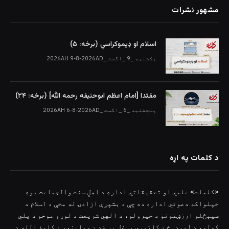
مشهور نشرات
اسلام او ډیموکراسي (برخه: ۵)
یکشنبه _9 _اگست _2026AH 9-8-2026AD
مقتدا [امام اعظم ابوحنیفه رحمه الله‎] (برخه: ۲۴)
پنجشنبه _6 _اگست _2026AH 6-8-2026AD
د کلمات په اړه
«کلمات» علمي او تحقیقاتي اداره د اهلِ سنت والجماعت یوه
خپلواکه دعوتي اداره ده چې د بشپړې ازادۍ له مخې د اسلام د
سپېڅلو ارزښتونو د خپرولو، د الهي شریعت د لوړو موخو د پلي
کولو، د لوېدیځ د کلتوري یرغل پر ضد د مبارزې، د کلمۀ الله د