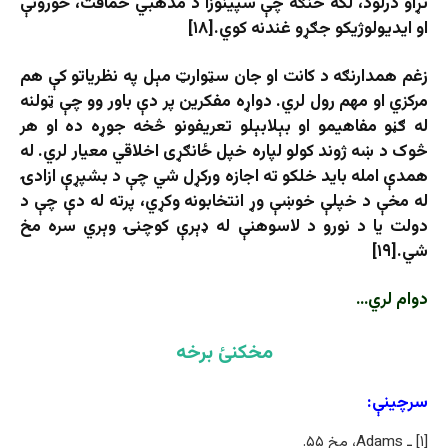
تړاو درلود، لکه څنګه چې سپینوزا د مذهبي حماقت، ځورونې
او ایدیولوژیکو جګړو غندنه کوي.[۱۸]
زغم همدارنګه د کانت او جان سټوارټ مېل په نظریاتو کې هم
مرکزي او مهم رول لري. دواړه مفکرین پر دې باور وو چې ټولنه
له ګڼو مفاهیمو او بېلابېلو تعریفونو څخه جوړه ده او هر
څوک د ښه ژوند کولو لپاره خپل ځانګړی اخلاقي معیار لري. له
همدې امله باید خلکو ته اجازه ورکړل شي چې د بشپړې ازادۍ
له مخې د خپلې خوښې وړ انتخابونه وکړي، پرته له دې چې د
دولت یا د نورو د لاسوهنې له ډېرې کوچنۍ وېري سره مخ
شي.[۱۹]
دوام لري…
مخکنئ برخه
سرچینې:
[۱] ـ Adams، مخ ۵۵.