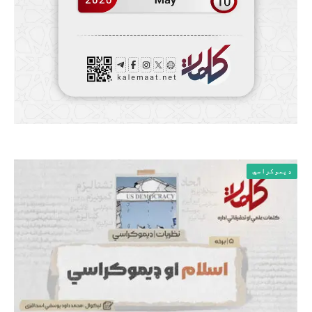
ډیموکراسي