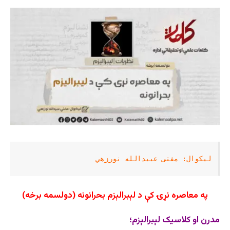
لیکوال: مفتی عبیدالله نورزهي
په معاصره نړۍ کې د لېبرالېزم بحرانونه (دولسمه برخه)
مدرن او کلاسیک لېبرالېزم؛