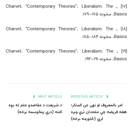
[۱۷] ـ Charvet، “Contemporary Theories”، Liberalism: The
Basics، مخونه ۱۷۵–۱۷۹.
[۱۸] ـ Charvet، “Contemporary Theories”، Liberalism: The
Basics، مخونه ۱۸۴–۱۸۵.
[۱۹] ـ Charvet، “Contemporary Theories”، Liberalism: The
Basics، مخونه ۱۹۱–۱۹۴.
NEXT ARTICLE
PREVIOUS ARTICLE
امر بالمعروف او نهی عن المنکر؛
د شریعت د مقاصدو علم ته یوه
هغه فریضه چې ملحدان ترې وېره
کتنه (درې پنځوسمه برخه)
لري (څلورمه برخه)