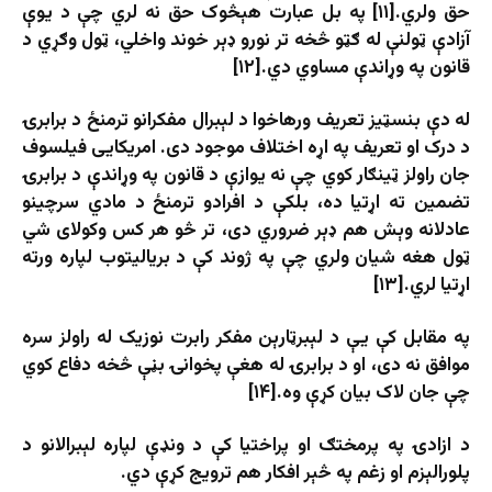
حق ولري.[۱۱] په بل عبارت هېڅوک حق نه لري چې د یوې
آزادې ټولنې له ګټو څخه تر نورو ډېر خوند واخلي، ټول وګړي د
قانون په وړاندې مساوي دي.[۱۲]
له دې بنسټیز تعریف ورهاخوا د لېبرال مفکرانو ترمنځ د برابرۍ
د درک او تعریف په اړه اختلاف موجود دی. امریکایی فیلسوف
جان راولز ټینګار کوي چې نه یوازې د قانون په وړاندې د برابرۍ
تضمین ته اړتیا ده، بلکې د افرادو ترمنځ د مادي سرچینو
عادلانه وېش هم ډېر ضروري دی، تر څو هر کس وکولای شي
ټول هغه شیان ولري چې په ژوند کې د بریالیتوب لپاره ورته
اړتیا لري.[۱۳]
په مقابل کې یې د لېبرټارېن مفکر رابرت نوزیک له راولز سره
موافق نه دی، او د برابرۍ له هغې پخوانۍ بڼې څخه دفاع کوي
چې جان لاک بیان کړې وه.[۱۴]
د ازادۍ په پرمختګ او پراختیا کې د ونډې لپاره لېبرالانو د
پلورالېزم او زغم په څېر افکار هم ترویج کړې دي.