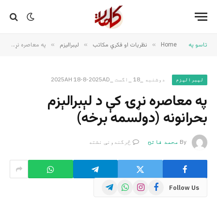
تاسو په
Home
»
نظریات او فکري مکاتب
»
لیبرالیزم
»
په معاصره نړۍ کې د لېبرالېزم بحرانونه (دولسمه برخه)
دوشنبه _18 _اگست _2025AH 18-8-2025AD
لیبرالیزم
په معاصره نړۍ کې د لېبرالېزم
بحرانونه (دولسمه برخه)
By
محمد فاتح
څرگندونې نشته
Telegram
WhatsApp
Instagram
Facebook
Follow Us