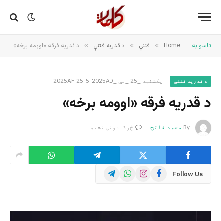
تاسو په
Home
»
فتنې
»
د قدریه فتنې
»
د قدریه فرقه «اوومه برخه»
یکشنبه _25 _مې _2025AH 25-5-2025AD
د قدریه فتنې
د قدریه فرقه «اوومه برخه»
By
محمد فاتح
څرگندونې نشته
Telegram
WhatsApp
Instagram
Facebook
Follow Us