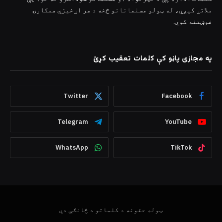
ملاتړ کېږي، له ټولو مسلمانانو څخه د هر اړخیزې همکارۍ
غوښتنه کوي.
په مجازی پاڼو کې کلمات تعقیب کړئ
Twitter
Facebook
Telegram
YouTube
WhatsApp
TikTok
ټوله حقونه د کلماتو د څانګې دي