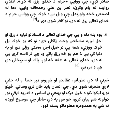
صادر کړي، چې ووايي «حرام د خدای رزق نه دی». لاندې
روایت ته پام وکړئ: نصر بن علي رحمه‌الله وايي: «ما له
اصمعي څخه واورېدل چې ویل یې: څوک چې ووايي حرام د
[۴]
خدای تعالی رزق نه دی، نو کافر شوی دی.»
یوه بله ډله وايي چې خدای تعالی د انسانانو لپاره د رزق او
اجل لپاره مشخص وخت ټاکلی دی؛ نو که یو څوک بل
څوک ووژني، هغه یې تر خپل اجل مخکې وژلی دی او په
دنیا کې یې لا هم یو څه رزق پاتې و، چې تر لاسه کړی یې
نه دی. خدای تعالی له هغه څه لوړ، پاک او سپېڅلی دی
[۵]
چې وایي یې.
ځینې له دې نظریاتو، عقایدو او باورونو ډېر خطا او له حقې
لارې منحرف شوې دي، چې انسان باید ځان ترې وساتي. ځینو
نورو لیکوالانو د خپل درک او پوهې پر اساس د قدریه فرقې نور
ډولونه هم بیان کړي، خو موږ په دې خاطر چې موضوع اوږده
نه شي په همدومره معلوماتو بسنه کوو.