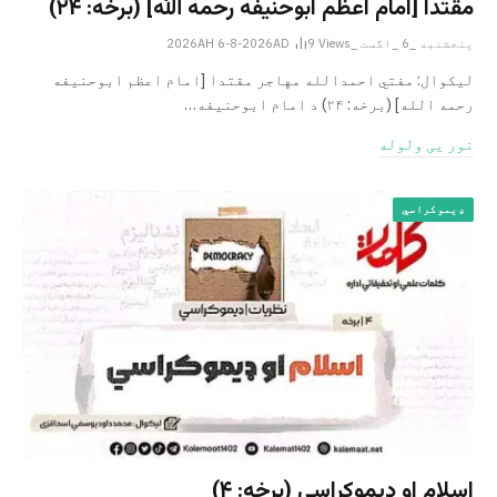
مقتدا [امام اعظم ابوحنیفه رحمه الله‎] (برخه: ۲۴)
پنجشنبه _6 _اگست _2026AH 6-8-2026AD
Views
9
لیکوال: مفتي احمدالله مهاجر مقتدا [امام اعظم ابوحنیفه
رحمه الله‎] (برخه: ۲۴) د امام ابوحنيفه…
نور یی ولوله
ډیموکراسي
اسلام او ډیموکراسي (برخه: ۴)