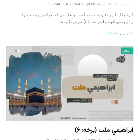
سه شنبه _4 _اگست _2026AH 4-8-2026AD
Views
8
لیکوال: ابوعایشه محمداسحاق صالحي له مرګ وروسته بیا
راژوندي کېدل (برخه : ۳۱) سریزه: په…
نور یی ولوله
اسلام
ابراهيمي ملت (برخه: ۶)