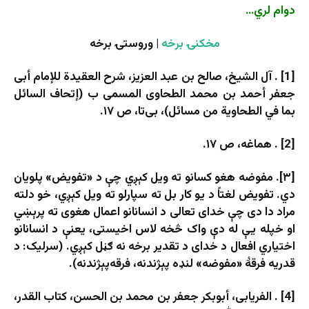
دوام لري…
مخکنۍ برخه
| وروستۍ برخه
[1] . آل الشیخ، صالح بن عبد العزیز، شرح العقیدة للإمام أبی
جعفر أحمد بن محمد الطحاوی المسمی ب (إتحاف السائل
بما في الطحاویة من مسائل)، بی‌تا، ص ۱۷.
[2] . هماغه، ص ۱۷.
[۳]. مفوضه هغو کسانو ته ویل کېږي چې د «تفویض» پلویان
دي. تفویض لغتاً د یو کار بل ته سپارلو ته ویل کېږي، خو دلته
مراد دا دی چې خدای تعالی د انسانانو اعمال هغوی ته پرېښي
او خپله یې له دې واک څخه لاس اخیستی، یعنې د انسانانو
اختیاري افعال د خدای د تقدیر برخه نه ګڼل کېږي. (سرلیک: د
قدریه فرقۀ «مفوضه» لنډه پېژندنه، فرقه‌پېژندنه).
[4] . الفریابی، أبوبکر جعفر بن محمد بن الحسن، کتاب القدر،