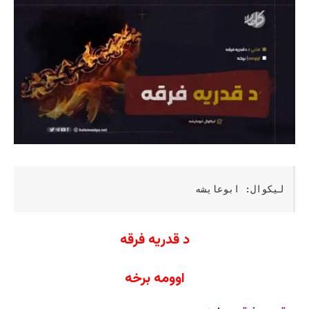
لیکوال: ابوعایشه
د قدریه فرقه
اوومه برخه