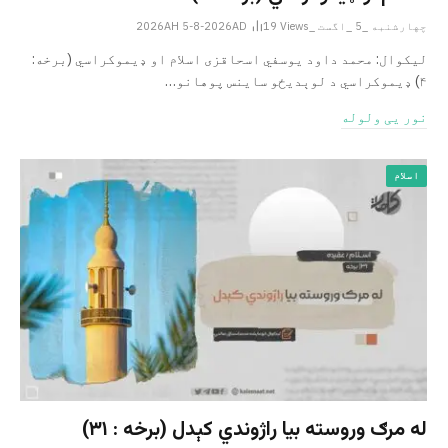
چهارشنبه _5 _اگست _2026AH 5-8-2026AD
Views
19
لیکوال: محمد داود یوسفي اسحاقزی اسلام او ډیموکراسي (برخه:
۴) ډیموکراسي د لوېدیځو ساینس پوهانو…
نور یی ولوله
اسلام
له مرګ وروسته بیا راژوندي کېدل (برخه : ۳۱)