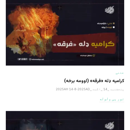
فتنې
کرامیه ډله «فرقه» (اوومه برخه)
پنجشنبه _14 _اگست _2025AH 14-8-2025AD
نور یی ولوله