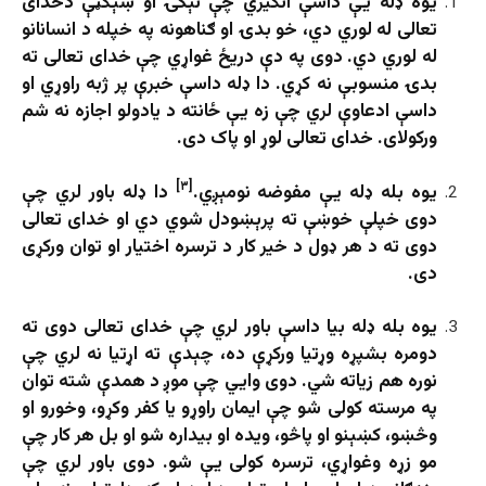
یوه ډله یې داسې انګیري چې نېکۍ او ښېګڼې دخدای
تعالی له لوري دي، خو بدۍ او ګناهونه په خپله د انسانانو
له لوري دي. دوی په دې دریځ غواړي چې خدای تعالی ته
بدۍ منسوبې نه کړي. دا ډله داسې خبرې پر ژبه راوړي او
داسې ادعاوې لري چې زه یې ځانته د یادولو اجازه نه شم
ورکولای. خدای تعالی لوړ او پاک دی.
[۳]
یوه بله ډله یې مفوضه نومېږي.
دا ډله باور لري چې
دوی خپلې خوښې ته پرېښودل شوي دي او خدای تعالی
دوی ته د هر ډول د خیر کار د ترسره اختیار او توان ورکړی
دی.
یوه بله ډله بیا داسې باور لري چې خدای تعالی دوی ته
دومره بشپړه وړتیا ورکړې ده، چېدې ته اړتیا نه لري چې
نوره هم زیاته شي. دوی وايي چې موږ د همدې شته توان
په مرسته کولی شو چې ایمان راوړو یا کفر وکړو، وخورو او
وڅښو، کښېنو او پاڅو، ویده او بیداره شو او بل هر کار چې
مو زړه وغواړي، ترسره کولی یې شو. دوی باور لري چې