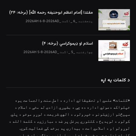
مقتدا [امام اعظم ابوحنیفه رحمه الله‎] (برخه: ۲۴)
پنجشنبه _6 _اگست _2026AH 6-8-2026AD
اسلام او ډیموکراسي (برخه: ۴)
چهارشنبه _5 _اگست _2026AH 5-8-2026AD
د کلمات په اړه
«کلمات» علمي او تحقیقاتي اداره د اهلِ سنت والجماعت یوه
خپلواکه دعوتي اداره ده چې د بشپړې ازادۍ له مخې د اسلام د
سپېڅلو ارزښتونو د خپرولو، د الهي شریعت د لوړو موخو د پلي
کولو، د لوېدیځ د کلتوري یرغل پر ضد د مبارزې، د کلمۀ الله د
لوړولو او د اسلامي امت د بیدارۍ په برخه کې فعالیت کوي.
کلمات اداره چې د خیرخواه او مسلمانو سوداګرو له خوا یې