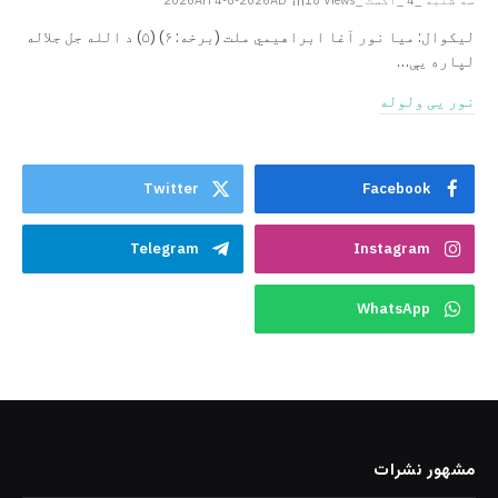
سه شنبه _4 _اگست _2026AH 4-8-2026AD
Views
18
ليکوال: میا نور آغا ابراهيمي ملت (برخه: ۶) (۵) د الله جل جلاله
لپاره یې…
نور یی ولوله
Twitter
Facebook
Telegram
Instagram
WhatsApp
مشهور نشرات