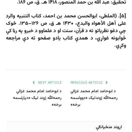
تحقیق: عبد الله بن حمد المنصور، ۱۴۱۸ هـ. ق، ص ۱۸۶.
[۵]. (الملطی، ابوالحسن محمد بن احمد، کتاب التنبیه والرد
علی أهل الأهواء والبدع، ۱۴۳۰ هـ ق، ص ۱۲۶–۱۳۵. څوک
چې دغو نظریاتو ته د قرآن، سنت او د علماوو د خبرو په رڼا کې
ځوابونه غواړي، د همدې کتاب یادو صفحو ته دې مراجعه
وکړي.
NEXT ARTICLE
PREVIOUS ARTICLE
د ابوحامد امام محمد غزالي
د ابوحامد امام محمد غزالي
رحمه‌الله ژوندلیک «دوولسمه
رحمه‌الله ژوند لیک «دیارلسمه
برخه»
برخه»
اړوند منځپانګې