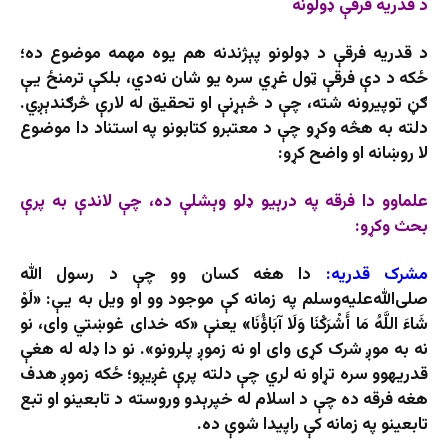
د قدریه فرقې ډولونه
د قدریه فرقې د ډولونو پېژندنه هم یوه مهمه موضوع ده؛
ځکه د دې فرقې ټول غړي سره یو شان نه‌دي، بلکې ترمنځ یې
ګڼ توپیرونه شته، چې د څېړنې او تحقیق له لارې څرګندېږي.
دلته به هڅه وکړو چې د معتبرو کتابونو په استناد دا موضوع
لا روښانه او واضح کړو:
علماوو دا فرقه په درېیو ډلو وېشلې ده، چې لاندې به پرې
بحث وکړو:
مشرک قدریه:
دا هغه کسان وو چې د رسول الله
صلی‌الله‌علیه‌وسلم په زمانه کې موجود وو او ویل به یې: «لَوْ
شَاءَ اللَّهُ مَا أَشْرَكْنَا وَلَا آبَاؤُنَا» یعنې «که خدای غوښتي وای، نو
نه به موږ شرک کړی وای او نه زموږ پلرونو». نو دا ډله له هغې
قدریه­وو سره تړاو نه لري چې دلته پرې غږیږو؛ ځکه زموږ هدف
هغه فرقه ده چې د اسلام له خپرېدو وروسته د تابعینو او تبع
تابعینو په زمانه کې راپیدا شوې ده.