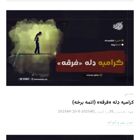
فتنې
کرامیه ډله «فرقه» (اتمه برخه)
چهارشنبه _20 _اگست _2025AH 20-8-2025AD
نور یی ولوله