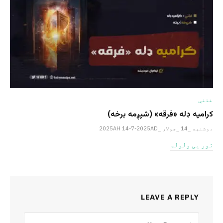
فتنې
کرامیه ډله «فرقه» (شپږمه برخه)
دوشنبه _14 _جولای _2025AH 14-7-2025AD
نور یی ولوله
LEAVE A REPLY