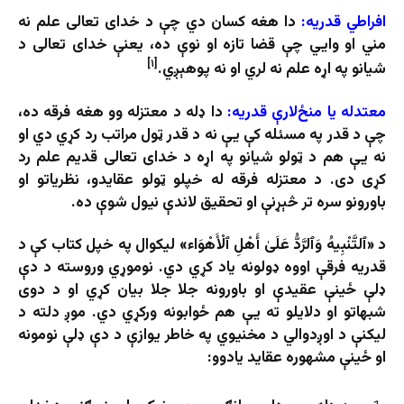
افراطي قدریه:
دا هغه کسان دي چې د خدای تعالی علم نه
مني او وایي چې قضا تازه او نوې ده، یعنې خدای تعالی د
[۱]
شیانو په اړه علم نه لري او نه پوهېږي.
معتدله یا منځ‌لارې قدریه:
دا ډله د معتزله­ وو هغه فرقه ده،
چې د قدر په مسئله کې یې نه د قدر ټول مراتب رد کړي دي او
نه یې هم د ټولو شیانو په اړه د خدای تعالی قدیم علم رد
کړی دی. د معتزله فرقه له خپلو ټولو عقایدو، نظریاتو او
باورونو سره تر څېړنې او تحقیق لاندې نیول شوې ده.
د «ٱلتَّنْبِيهُ وَٱلرَّدُّ عَلَىٰ أَهْلِ ٱلْأَهْوَاء» لیکوال په خپل کتاب کې د
قدریه فرقې اووه ډولونه یاد کړي دي. نوموړي وروسته د دې
ډلې ځینې عقیدې او باورونه جلا جلا بیان کړي او د دوی
شبهاتو او دلایلو ته یې هم ځوابونه ورکړي دي. موږ دلته د
لیکنې د اوږدوالي د مخنیوي په خاطر یوازې د دې ډلې نومونه
او ځینې مشهوره عقاید یادوو: