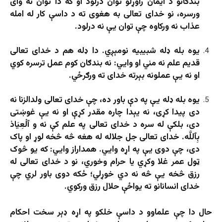
بندګانو د ایمان راوړلو توان درلود او که دا توان نه وای
ورسره، نو خدای تعالی به هغوی ته د داسې کار له امله
عذاب نه ورکاوه چې توان یې نه درلود.
یوه بله ډله شبیبیه نومېږي. دا ډله هم د خدای تعالی
قدیم علم نه مني او وايي: نه بندګان کوم عمل ترسره کوي
او نه یې عملونه بېرته خدای ته ورګرځي.
یوه بله ډله یې په دې باور ده، چې خدای تعالی ولدالزنا نه
دی پیدا کړی، نه یېدا چاره مقدر کړې او نه یې غوښتی
دی، بلکې له سره د خدای تعالی په علم کې نه و ٱلْعِيَاذ
بِٱللَّه. خدای تعالی جل جلاله له هغه څه څخه لوړ او پاک
دی، چې دوی یې په اړه وایي. همداراز وايي: که یو څوک
ټول عمر غلا وکړي یا حرام وخوري، نو د خدای تعالی له
رزق څخه یې څه نه دي خوړلي؛ ځکه دوی باور لري چې
خدای انسانانو ته یواځې حلال رزق ورکوي.
حال دا چې علماوو د داسې خلکو په اړه ډېر سخت احکام