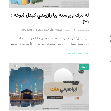
له مرګ وروسته بیا راژوندي کېدل (برخه :
۳۱)
سه شنبه _4 _اگست _2026AH 4-8-2026AD
Views
9
لیکوال: ابوعایشه محمداسحاق صالحي له مرګ
وروسته بیا راژوندي کېدل (برخه : ۳۱) سریزه: په…
نور یی ولوله
اسلام