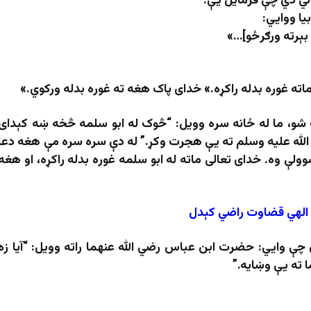
دلي دي چې فرمایل یې:
ا ووایي
:
 بېرته ورګرځو]
…»
 ماته غوره بدله راکړه.» خدای پاک هغه ته غوره بدله ورکوي.»
ت شو، ما له ځانه سره وویل: “څوک له ابو سلمه څخه ښه کېدای
الله علیه وسلم ته یې هجرت وکړ.” له دې سره سره مې هغه دعا
ولې وه. خدای تعالی ماته له ابو سلمه غوره بدله راکړه، او هغه
 الهي قضاوت راضي کېدل
ی چې وایي: حضرت ابن عباس رضي الله عنهما راته وویل:
“
آیا زه
ا ته یې وښایه.”