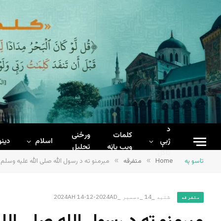
د
کلمات
ورځنی
ژبې
اسلام
دینو
ويب پاڼه
تحلیل
ټاکل
تاسو په
Home
»
متفرقه
»
مېرمنو ته د رسول الله صلی الله علیه وسلم
شنبه _14 _دسمبر _2024AH 14-12-2024AD
متفرقه