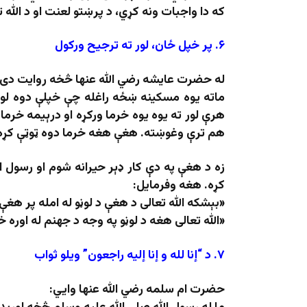
که دا واجبات ونه کړي، د پرښتو لعنت او د الله
۶
.
پر خپل ځان، لور ته ترجیح ورکول
له حضرت عایشه رضي الله عنها څخه روایت دی:
ماته یوه مسکینه ښځه راغله چې خپلې دوه لوڼ
هرې لور ته یوه یوه خرما ورکړه او درېیمه خرما
هم ترې وغوښته. هغې هغه خرما دوه ټوټې کړه ا
زه د هغې په دې کار ډېر حیرانه شوم او رسول ا
کړه. هغه وفرمایل:
«
بېشکه الله تعالی د هغې د لوڼو له امله پر هغ
«
الله تعالی هغه د لوڼو په وجه د جهنم له اوره 
۷
.
د “إنا لله و إنا إلیه راجعون” ویلو ثواب
حضرت ام سلمه رضي الله عنها وایي: