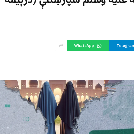
له علیه وسلم سپارښتنې (درېیمه
WhatsApp
Telegra