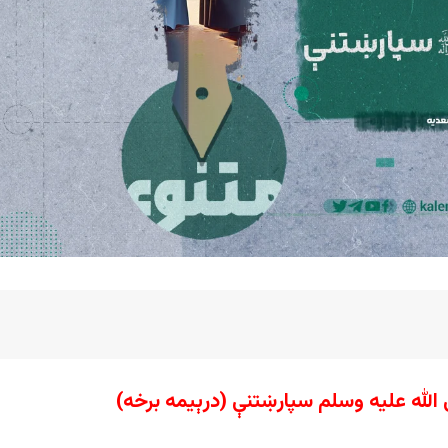
ی الله علیه وسلم سپارښتنې
(درېیمه برخه)