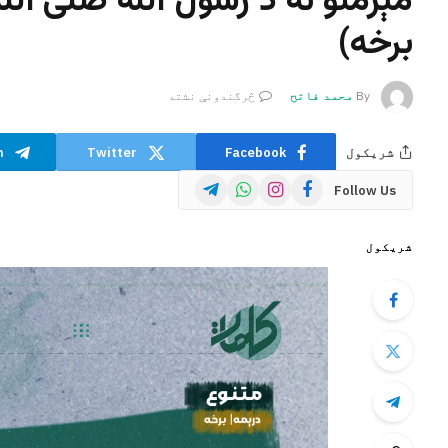
مېرمنو ته د رسول الله صلی ال
برخه)
By
محمد فاتح
څرگندونې نشته
شریکول
Facebook
Twitter
m
Telegram
WhatsApp
Instagram
Facebook
Follow Us
شریکول