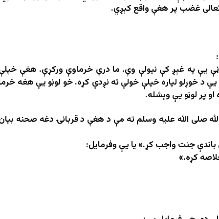
 تعالی غضب پر هغې واقع کېږي.
ې یې په غېږ کې نیولې وې. ما درې خرماوې ورکړې. هغې خپلې
 یې د خوړلو لپاره خپلې خولې ته نږدې کړه. خو لوڼو یې هغه خرما
و پر لوڼو یې وېشله.
لله صلی الله علیه وسلم ته مې د هغې د قربانۍ دغه صحنه بیان
ې باندې جنت واجب کړ
.»
یا یې وفرمایل:
خلاصه کړه
.»