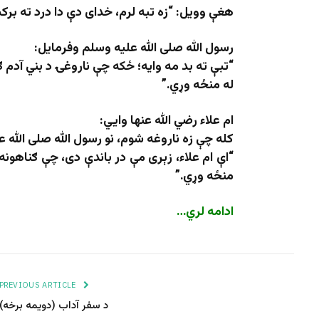
هغې وویل:
“
زه تبه لرم، خدای دې دا درد ته بر
رسول الله صلی الله علیه وسلم وفرمایل:
“
تبې ته بد مه وایه؛ ځکه چې ناروغۍ د بني آدم 
له منځه وړي
.”
ام علاء رضي الله عنها وايي:
کله چې زه ناروغه شوم، نو رسول الله صلی الله ع
“
اې ام علاء، زېری مې در باندې دی، چې ګناهونه
منځه وړي
.”
ادامه لري
…
PREVIOUS ARTICLE
د سفر آداب (دویمه برخه)