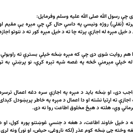
 چې رسول الله صلی الله علیه وسلم وفرمایل:
پرته (نفلي) روژه ونیسي په داسې حال کې چې مېړه یې مقیم او
 خپل مېړه له اجازې پرته چا ته د خپل مېړه کور ته د ننوتو اجازه
ا هم روایت شوی دی چې که مېړه ښځه خپلې بسترې ته راوبولي،
له خپلې مېرمنې څخه په غصه شپه تېره کړي، نو پرښتې به تر
واجب دی، او ښځه باید د مېړه په اجازې سره دغه اعمال ترسره
 اجازې ته اړتیا نشته او دا اعمال د مېړه په خاطر پرېښودل کېدای
فرماني وي، هلته د هېڅ مخلوق اطاعت روا نه دی.
د خپل خاوند اطاعت، د هغه د جنسي غوښتنو پوره کول، او د
وخته چې ښځه کوم عذر (لکه ناروغي، حیض، او نور) ونه لري.