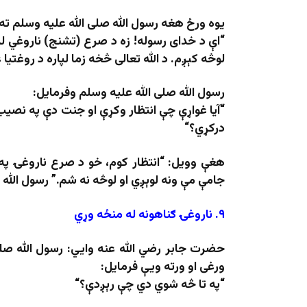
یوه ورځ هغه رسول الله صلی الله علیه وسلم ته 
“
اې د خدای رسوله! زه د صرع (تشنج) ناروغي لر
لوڅه کېږم. د الله تعالی څخه زما لپاره د روغتیا
رسول الله صلی الله علیه وسلم وفرمایل:
“
آیا غواړې چې انتظار وکړې او جنت دې په نصیب ش
درکړي؟
“
هغې وویل:
“
انتظار کوم، خو د صرع ناروغۍ په
جامې مې ونه لوېږي او لوڅه نه شم
.”
رسول الله 
۹
.
ناروغۍ ګناهونه له منځه وړي
حضرت جابر رضي الله عنه وایي: رسول الله صل
ورغی او ورته ویې فرمایل:
“
په تا څه شوي دي چې رېږدې؟
“