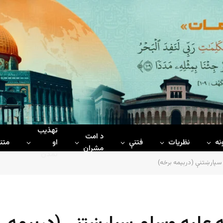
تهذیب
د امت
نه
نظریات
فتنې
او
متن
مشران
تمدن
 سپارښتنې (درېیمه برخه)