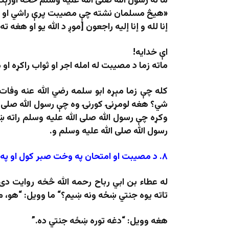
ما له رسول الله صلی الله علیه وسلم څخه اورې
«
هیڅ مسلمان نشته چې مصیبت پرې راشي او بی
إنا لله و إنا إلیه راجعون [موږ د الله یو او هغه ته
اې خدایه
!
ماته زما د مصیبت له امله اجر او ثواب راکړه او
کله چې زما مېړه ابو سلمه رضي الله عنه وفا
شي؟ هغه لومړنۍ کورنۍ وه چې رسول الله صلی 
وکړه چې رسول الله صلی الله علیه وسلم راته ښو
رسول الله صلی الله علیه وسلم و.
۸
.
د مصیبت او امتحان په وخت صبر کول او په
له عطاء بن ابي رباح رحمه الله څخه روایت د
تاته یوه جنتي ښځه ونه ښیم؟
“
ما وویل: “هو، م
هغه وویل: “دغه توره ښځه جنتي ده.”