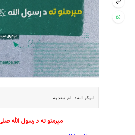
لیکواله: ام سعدیه
مېرمنو ته د رسول الله صل