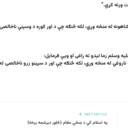
کت ورنه کړي
.”
ګناهونه له منځه وړي، لکه څنګه چې د اور کوره د وسپنې ناخالصۍ
لیه وسلم زما لیدو ته راغی او ویې فرمایل:
 ناروغي له منځه وړي، لکه څنګه چې اور د سپینو زرو ناخالصۍ له
NEXT ARTICLE
په اسلام کې د ښځې مقام (څلور دېرشمه برخه)