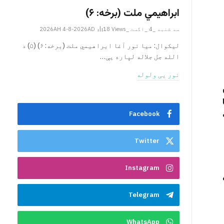
ابراهيمي ملت (برخه: ۶)
سه شنبه _4 _اگست _2026AH 4-8-2026AD
Views
18
ليکوال: میا نور آغا ابراهيمي ملت (برخه: ۶) (۵) د
الله جل جلاله لپاره یې…
نور یی ولوله
Facebook
Twitter
Instagram
Telegram
WhatsApp