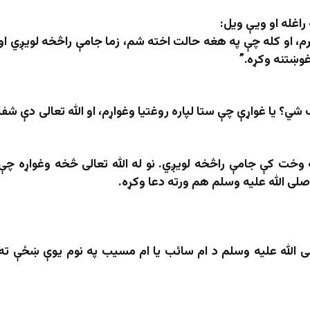
راغله او ویې ویل:
م، او کله چې په هغه حالت اخته شم، زما جامې راڅخه لویږي او
 غوښتنه وکړه
.”
ي؟ یا غواړې چې ستا لپاره روغتیا وغواړم، او الله تعالی دې شفا
 وخت کې جامې راڅخه لویږي. نو له الله تعالی څخه وغواړه چې
صلی الله علیه وسلم هم ورته دعا وکړه.
ی الله علیه وسلم د ام سائب یا ام مسیب په نوم یوې ښځې ته