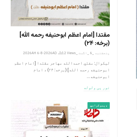
مقتدا [امام اعظم ابوحنیفه رحمه الله‎]
(برخه: ۲۴)
پنجشنبه _6 _اگست _2026AH 6-8-2026AD
Views
12
لیکوال: مفتي احمدالله مهاجر مقتدا [امام اعظم
ابوحنیفه رحمه الله‎] (برخه: ۲۴) د امام
ابوحنيفه…
نور یی ولوله
ډیموکراسي