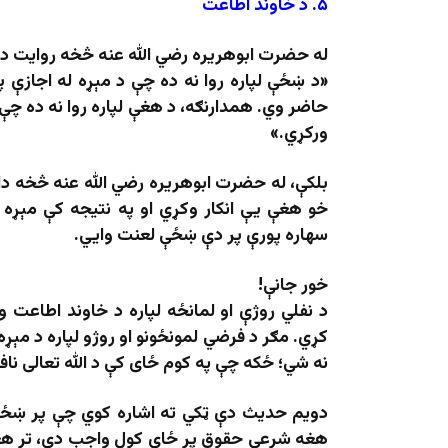
۵
.
د خاوند اطاعت
له حضرت ابوهریره رضي الله عنه څخه روایت دی
«د ښځې لپاره روا نه ده چې د مېړه له اجازې 
حاضر وي. همدارنګه، د هغې لپاره روا نه ده چې د
ورکړي.»
بلکې، له حضرت ابوهریره رضي الله عنه څخه د
خو هغې یې انکار وکړي او په نتیجه کې مېړه 
سهاره پورې پر دې ښځې لعنت وايي.
خور جانې
!
د نفلي روژې او لمانځه لپاره د خاوند اطاعت 
کړي. مګر د فرضي لمونځونو او روژو لپاره د مېړه
نه شي؛ ځکه چې په کوم ځای کې د الله تعالی نا
دویم حدیث دې ټکي ته اشاره کوي چې پر ښځه 
هغه شرعي حقوق پر ځای کول واجب دي، تر هغه 