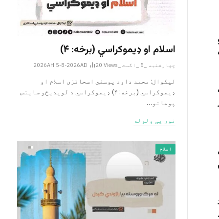
اسلام او ډیموکراسي (برخه: ۴)
چهارشنبه _5 _اگست _2026AH 5-8-2026AD
Views
20
لیکوال: محمد داود یوسفي اسحاقزی اسلام او
ډیموکراسي (برخه: ۴) ډیموکراسي د لوېدیځو ساینس
پوهانو…
نور یی ولوله
اسلام