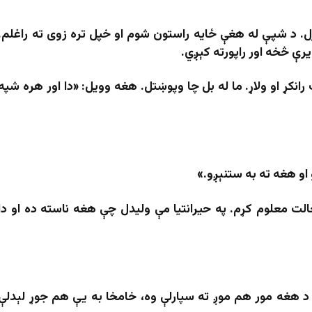
ړل. د شپې له هغې ځایه راستون شوم او خپل تره زوی ته راغلم.
رې څخه اور راپورته کېږي.
انکړ او ولاړ. ما له بل چا وپوښتل. هغه وویل: «دا اور هره شپه
 او هغه ته به ستنېږو.»
 معلوم کړم. په حیرانتیا مې ولیدل چې هغه ناسته ده او دا
 د هغه مور هم موږ ته سپارلې وه، خامخا به یې هم جوړ لېدلې