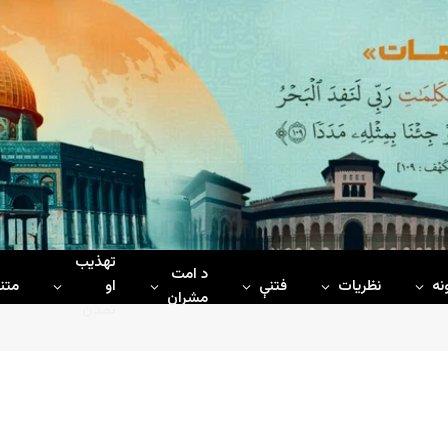
تهذیب
د امت
نه
نظریات
فتنې
او
متن
مشران
تمدن