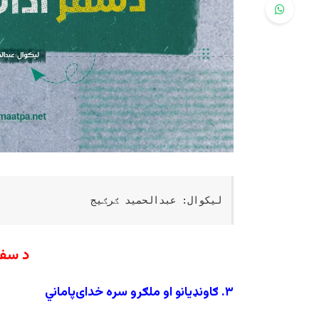
لیکوال: عبدالحمید ګرګیج
د سفر
۳
.
ګاونډیانو او ملګرو سره خدای‌پاماني