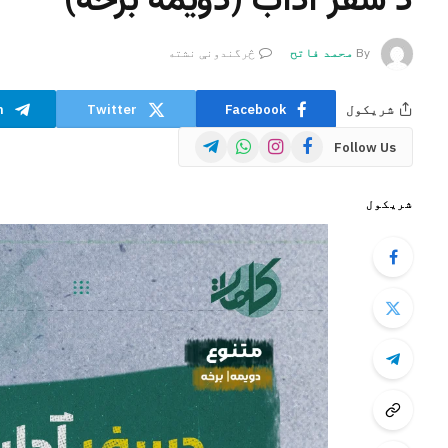
د سفر آداب (دویمه برخه)
By
محمد فاتح
څرگندونې نشته
شریکول
Facebook
Twitter
m
Telegram
WhatsApp
Instagram
Facebook
Follow Us
شریکول