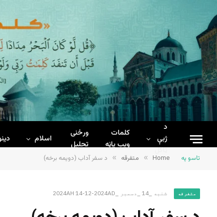
د
کلمات
ورځنی
ژبې
اسلام
دینو
ويب پاڼه
تحلیل
ټاکل
تاسو په
Home
»
متفرقه
»
د سفر آداب (دویمه برخه)
شنبه _14 _دسمبر _2024AH 14-12-2024AD
متفرقه