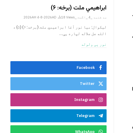
ابراهيمي ملت (برخه: ۶)
سه شنبه _4 _اگست _2026AH 4-8-2026AD
Views
18
ليکوال: میا نور آغا ابراهيمي ملت (برخه: ۶) (۵) د
الله جل جلاله لپاره یې…
نور یی ولوله
Facebook
Twitter
Instagram
Telegram
WhatsApp