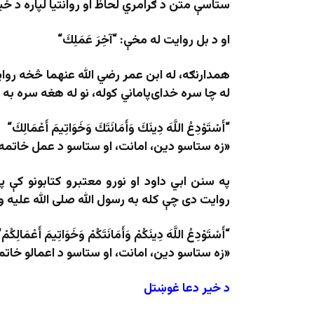
ستاسې متن د ګرامري لحاظ او روانتیا لپاره د ځی
او د بل روایت له مخې: “آخِرَ عَمَلِكَ
“
همدارنګه، له ابن عمر رضي الله عنهما څخه روا
له چا سره خدای‌پاماني کوله، نو له هغه سره به 
“
أَسْتَوْدِعُ اللَّهَ دِينَكَ وَأَمَانَتَكَ وَخَوَاتِيمَ أَعْمَالِكَ
“
«زه ستاسو دین، امانت، او ستاسو د عمل خاتمه
په سنن ابي داود او نورو معتبرو کتابونو کې 
روایت دی چې کله به رسول الله صلی الله علیه و
“
أَسْتَوْدِعُ اللَّهَ دِينَكُمْ وَأَمَانَتَكُمْ وَخَوَاتِيمَ أَعْمَالِكُمْ
“
«زه ستاسو دین، امانت، او ستاسو د اعمالو خاتم
د خیر دعا غوښتل