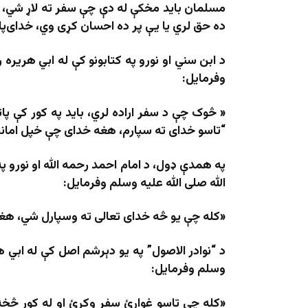
مسلمان باید مخکې له دې چې سفر ته لاړ شي، له 
ده حق لري یا یې پر ده احسان کړی وي، خدای‌پا
د ابن سني او نورو په کتابونو کې له ابي هریر
وفرمایل:
« څوک چې د سفر اراده لري، باید په کور کې پا
“تاسو خدای ته سپارم، هغه خدای چې خپل امانت
په همدې ډول، د امام احمد رحمه الله او نورو 
الله صلی الله علیه وسلم وفرمایل:
«کله چې یو څه خدای تعالی ته وسپارل شي، هغ
د “نوادر الاصول” په یو دېرشم اصل کې له ابي 
وسلم وفرمایل:
«کله چې تاسو غواړئ سفر وکړئ او له کور څخه 