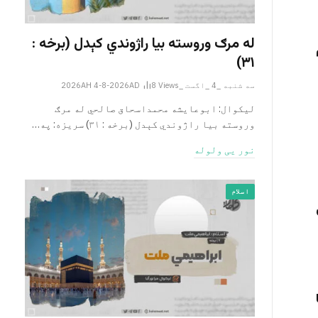
له مرګ وروسته بیا راژوندي کېدل (برخه :
۳۱)
سه شنبه _4 _اگست _2026AH 4-8-2026AD
Views
8
لیکوال: ابوعایشه محمداسحاق صالحي له مرګ
وروسته بیا راژوندي کېدل (برخه : ۳۱) سریزه: په…
نور یی ولوله
اسلام