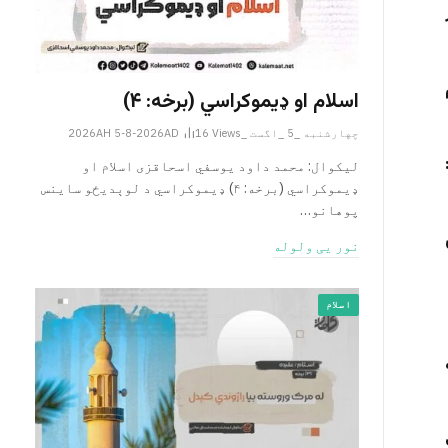
اسلام او ډیموکراسي (برخه: ۴)
چهارشنبه _5 _اگست _2026AH 5-8-2026AD
Views
16
لیکوال: محمد داود یوسفي اسحاقزی اسلام او
ډیموکراسي (برخه: ۴) ډیموکراسي د لوېدیځو ساینس
پوهانو…
نور یی ولوله
اسلام