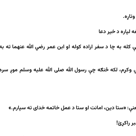
تاړه.
ه لپاره د خیر دعا
کله به چا د سفر اراده کوله او ابن عمر رضي الله عنهما ته به
ي وکړم، لکه څنګه چې رسول الله صلی الله علیه وسلم موږ سره
عنې: «ستا دین، امانت او ستا د عمل خاتمه خدای ته سپارم.»
ر راکړئ!