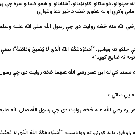
خپلوانو، دوستانو، ګاونډیانو، آشنایانو او هغو کسانو سره چې پر
ماني وکړي او له هغوی څخه د خیر دعا وغواړي.
ه رضي الله عنه څخه روایت دی چې رسول الله صلی الله علیه وسلم
تې خلکو ته ووایي:
“
أَسْتَوْدِعُكُمُ اللهَ الَّذِي لَا يُضِيعُ وَدَائِعَهُ
“
؛ یعنې:
ونه نه ضایع کوي.”»
په مسند کې له ابن عمر رضي الله عنهما څخه روایت دی چې رسول
ه یې ساتي.»
هریره رضي الله عنه څخه روایت دی چې رسول الله صلی الله علیه
راوځئ، باید کورنۍ ته ووایاست:
“
أَسْتَوْدِعُكُمُ اللَّهَ الَّذِي لَا يُخَيِّبُ