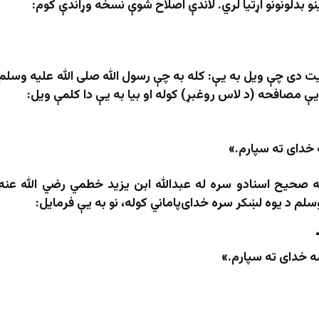
نو بدلونونو اړتیا لري. لاندې اصلاح شوې نسخه وړاندې کوم:
یت دی چې ویل به یې: کله به چې رسول الله صلی الله علیه وسلم
یې مصافحه (د لاس روغبړ) کوله او بیا به یې دا کلمې ویل:
 خدای ته سپارم.»
په صحیح اسنادو سره له عبدالله ابن یزید خطمي رضي الله عنه
سلم د یوه لښکر سره خدای‌پاماني کوله، نو به یې فرمایل:
ه خدای ته سپارم.»