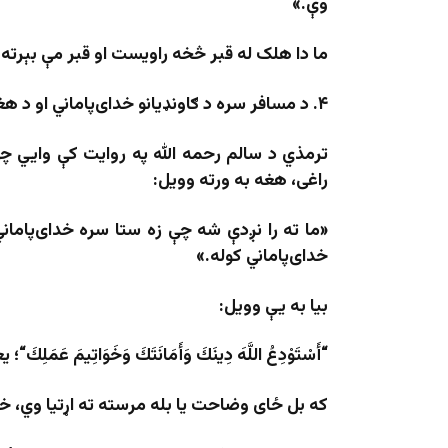
وې.»
ما دا هلک له قبر څخه راویست او قبر مې بېرته و
۴
.
د مسافر سره د ګاونډيانو خدای‌پاماني او د هغ
ترمذي د سالم رحمه الله په روایت کې وايي چې 
راغی، هغه به ورته وویل:
«ما ته را نږدې شه چې زه ستا سره خدای‌پامان
خدای‌پاماني کوله.»
بیا به یې وویل:
“
أَسْتَوْدِعُ اللَّهَ دِينَكَ وَأَمَانَتَكَ وَخَوَاتِيمَ عَمَلِكَ
“
؛ ی
که بل ځای وضاحت یا بله مرسته ته اړتیا وي، خب