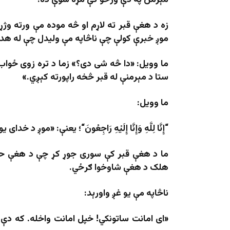
زه د هغې قبر ته لاړم او څه موده مې ورته وژ
موږ خبرې کولې چې ناڅاپه مې ولیدل چې له هدی
ما وویل: «دا څه شی دی؟» زما د تره زوی ځواب ر
ستا د مېرمنې له قبر څخه راپورته کېږي.»
ما وویل:
“
إِنَّا لِلَّهِ وَإِنَّا إِلَيْهِ رَاجِعُونَ
“
؛ یعنې: «موږ د خدای یو
ما د هغې قبر کې سوری جوړ کړ چې د هغې حالت
هلک د هغې شاوخوا ګرځي.
ناڅاپه مې یو غږ واورېد:
«ای امانت ساتونکي! خپل امانت واخله. که دې