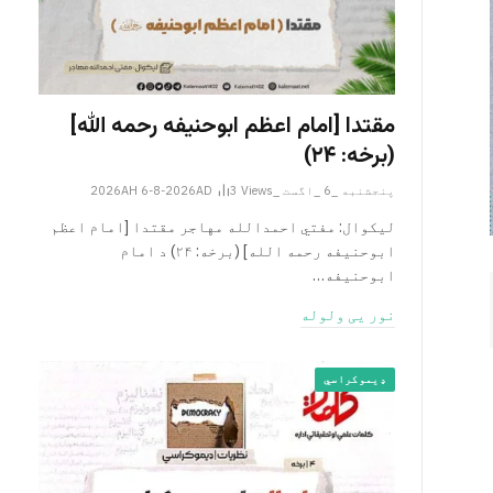
مقتدا [امام اعظم ابوحنیفه رحمه الله‎]
(برخه: ۲۴)
پنجشنبه _6 _اگست _2026AH 6-8-2026AD
Views
3
لیکوال: مفتي احمدالله مهاجر مقتدا [امام اعظم
ابوحنیفه رحمه الله‎] (برخه: ۲۴) د امام
ابوحنيفه…
نور یی ولوله
ډیموکراسي