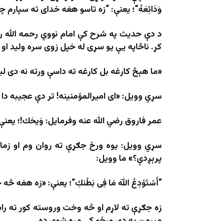
وَدَائِعَهُ
“
؛ یعنې: “زه تاسو هغه خدای ته سپارم چ
د دې حدیث په شرح کې امام نووي رحمه الله ر
کړ. ناڅاپه یې یو سړی له خپل زوی سره ولید او 
«ما هېڅ کارغه بل کارغه ته داسې ورته نه دی لی
سړي وویل: «ای امیرالمؤمنینه! تر دې عجیبه دا
عمر فاروق رضي الله عنه وفرمایل:
وَیحَك
!
؛ یعنې
سړي وویل: یوه ورځ جګړې ته روان وم او زما 
پرېږدې؟» ما وویل:
“
أَسْتَوْدِعُ اللهَ مَا فِی بَطْنكِ
“
؛ یعنې: «زه هغه څه 
زه جګړې ته لاړم او څه وخت وروسته کور ته را
مېرمن په دې ورځو کې مړه شوې ده.