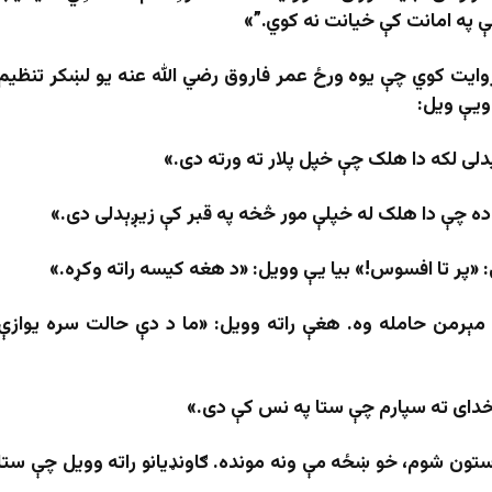
ې په امانت کې خیانت نه کوي.”»
وایت کوي چې یوه ورځ عمر فاروق رضي الله عنه یو لښکر تنظیم
ویې ویل:
دلی لکه دا هلک چې خپل پلار ته ورته دی.»
 ده چې دا هلک له خپلې مور څخه په قبر کې زیږېدلی دی.»
: «پر تا افسوس!» بیا یې وویل: «د هغه کیسه راته وکړه.»
مېرمن حامله وه. هغې راته وویل: «ما د دې حالت سره یوازې
خدای ته سپارم چې ستا په نس کې دی.»
ستون شوم، خو ښځه مې ونه مونده. ګاونډیانو راته وویل چې ستا