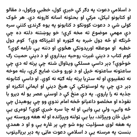
د اسلامي دعوت په ډګر کې خبرې کول، خطبې ورکول، د مقالو
او کتابونو لیکل، مرکې او بحثونه اسانه کارونه دي. هر څوک
کولی شي د دعوت کوونکو د کتابونو په یوه ګړندۍ کتنې سره
دې مهمې موضوع ته مخه کړي؛ خو پوښتنه دلته ده چې
څرنګه او څه ډول خبره به ګټوره او اغېزناکه وي؟ کوم ډول
خطبه او موعظه اوریدونکي هڅوي او دننه یې نارامه کوي؟
کوم کتاب د دیني غیرت روحیه بیداروي او د دیني حمیت رګ
خوځوي؟ ډېر داسې مسلکي ويناوال شته چې پرته له دې چې
ساعتونه ساعتونه خپل او د نورو وخت ضايع کړي، بله موخه
نه تعقیبوي او له ستړيا پرته بله ګټه نه کوي. او داسې کتابونه
ډېر دي چې په لوستونکي کې هیڅ دیني او ایماني انګیزه او
جذبه نه را پاروي. په دې منځ کې د اوسني عصر يو له ډيرو با
نفوذه او مخلصو داعیانو څخه امام ندوي وو چې پوهېدل چې
څه وايي، ولې يې وایي او له چا سره خبرې کوي؟ لومړی یې
خپل ځان وپېژاند، بیا یې ټولنه وپېژانده او له هغه وروسته یې
په هغه لوی مسؤلیت پوه شو چې پر غاړه یې و او د همدې
بنسټ په مرسته یې د اسلامي دعوت ماڼۍ په ډېر بریالیتوب