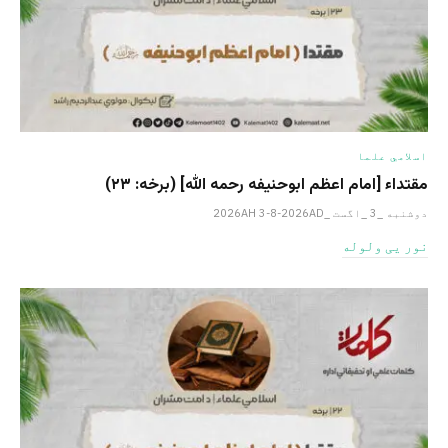
اسلامي علما
مقتداء [امام اعظم ابوحنیفه رحمه الله‎] (برخه: ۲۳)
دوشنبه _3 _اگست _2026AH 3-8-2026AD
نور یی ولوله