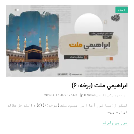
اسلام
ابراهيمي ملت (برخه: ۶)
سه شنبه _4 _اگست _2026AH 4-8-2026AD
Views
18
ليکوال: میا نور آغا ابراهيمي ملت (برخه: ۶) (۵) د الله جل جلاله
لپاره یې…
نور یی ولوله