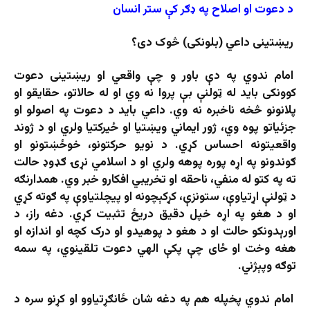
د دعوت او اصلاح په ډګر کې ستر انسان
ریښتینی
د
اعي (بلونکی)
څوک
دی؟
امام ندوي په دې باور و چې واقعي او ریښتینی دعوت
کوونکی باید له ټولنې بې پروا نه وي او له حالاتو، حقایقو او
پلانونو څخه ناخبره نه وي. داعي باید د دعوت په اصولو او
جزئیاتو پوه وي، ژور ایماني ویښتیا او ځیرکتیا ولري او د ژوند
واقعیتونه احساس کړي. د نويو حرکتونو، خوځښتونو او
ګوندونو په اړه پوره پوهه ولري او د اسلامي نړۍ ګډوډ حالت
ته په کتو له منفي، ناحقه او تخریبي افکارو خبر وي. همدارنګه
د ټولنې اړتیاوې، ستونزې، کړکېچونه او پیچلتیاوې په ګوته کړي
او د هغو په اړه خپل دقیق دریځ تثبیت کړي. دغه راز، د
اورېدونکو حالت او د هغو د پوهیدو او درک کچه او اندازه او
هغه وخت او ځای چې پکې الهي دعوت تلقینوي، په سمه
توګه وپېژني.
امام ندوي پخپله هم په دغه شان ځانګړتیاوو او کړنو سره د