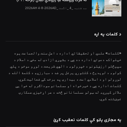
له مرګ وروسته بیا راژوندي کېدل (برخه : ۳۱)
سه شنبه _4 _اگست _2026AH 4-8-2026AD
د کلمات په اړه
«کلمات» علمي او تحقیقاتي اداره د اهلِ سنت والجماعت یوه
خپلواکه دعوتي اداره ده چې د بشپړې ازادۍ له مخې د اسلام د
سپېڅلو ارزښتونو د خپرولو، د الهي شریعت د لوړو موخو د پلي
کولو، د لوېدیځ د کلتوري یرغل پر ضد د مبارزې، د کلمۀ الله د
لوړولو او د اسلامي امت د بیدارۍ په برخه کې فعالیت کوي.
کلمات اداره چې د خیرخواه او مسلمانو سوداګرو له خوا یې
ملاتړ کېږي، له ټولو مسلمانانو څخه د هر اړخیزې همکارۍ
غوښتنه کوي.
په مجازی پاڼو کې کلمات تعقیب کړئ