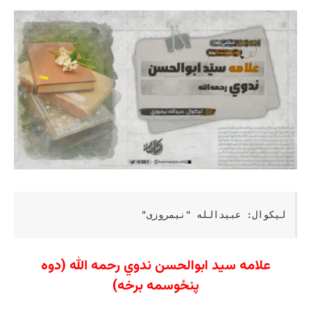
لیکوال: عبیدالله "نیمروزی"
علامه سید ابوالحسن ندوي رحمه الله (دوه
پنځوسمه برخه)