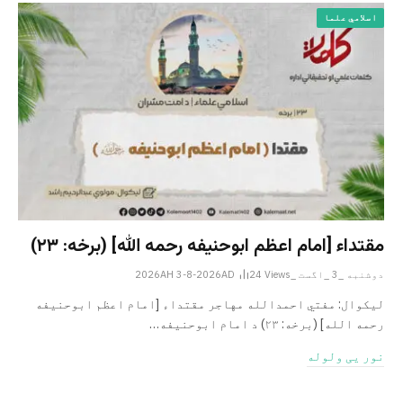
اسلامي علما
مقتداء [امام اعظم ابوحنیفه رحمه الله‎] (برخه: ۲۳)
دوشنبه _3 _اگست _2026AH 3-8-2026AD
Views
24
لیکوال: مفتي احمدالله مهاجر مقتداء [امام اعظم ابوحنیفه
رحمه الله‎] (برخه: ۲۳) د امام ابوحنيفه…
نور یی ولوله