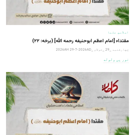
اسلامي علما
مقتداء [امام اعظم ابوحنیفه رحمه الله‎] (برخه: ۲۲)
چهارشنبه _29 _جولای _2026AH 29-7-2026AD
نور یی ولوله