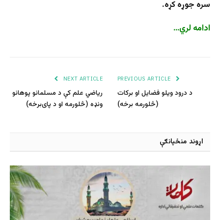
سره جوړه کړه.
ادامه لري…
NEXT ARTICLE
PREVIOUS ARTICLE
د درود ویلو فضایل او برکات
رياضي علم کې د مسلمانو پوهانو
(څلورمه برخه)
ونډه (څلورمه او د پای‌برخه)
اړوند منځپانګې