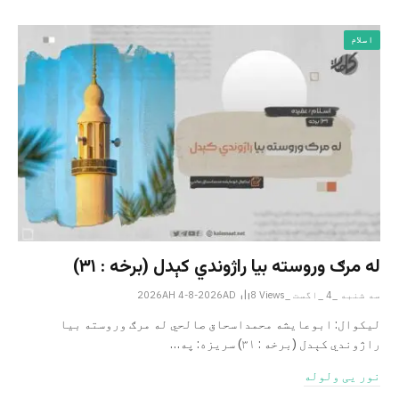
اسلام
له مرګ وروسته بیا راژوندي کېدل (برخه : ۳۱)
سه شنبه _4 _اگست _2026AH 4-8-2026AD
Views
8
لیکوال: ابوعایشه محمداسحاق صالحي له مرګ وروسته بیا
راژوندي کېدل (برخه : ۳۱) سریزه: په…
نور یی ولوله