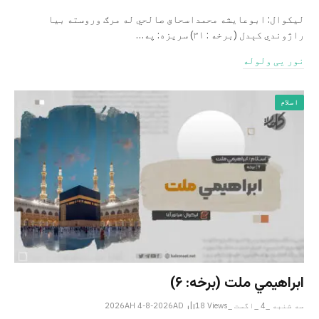
لیکوال: ابوعایشه محمداسحاق صالحي له مرګ وروسته بیا
راژوندي کېدل (برخه : ۳۱) سریزه: په…
نور یی ولوله
اسلام
ابراهيمي ملت (برخه: ۶)
سه شنبه _4 _اگست _2026AH 4-8-2026AD
Views
18