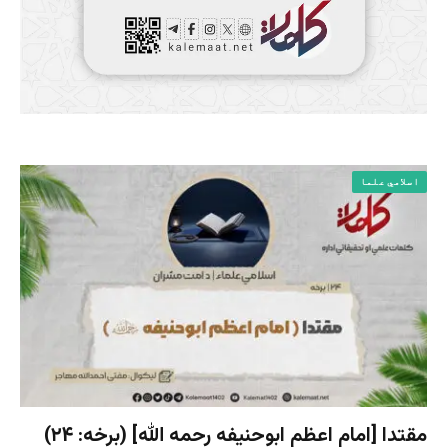
اسلامي علما
مقتدا [امام اعظم ابوحنیفه رحمه الله‎] (برخه: ۲۴)