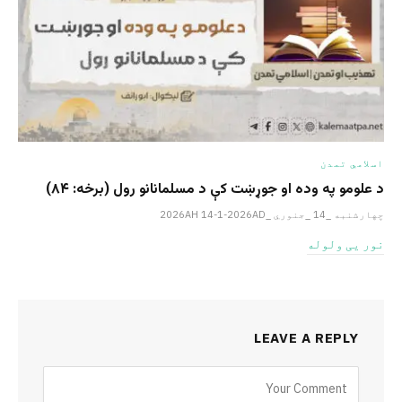
اسلامي تمدن
د علومو په وده او جوړښت کې د مسلمانانو رول (برخه: ۸۴)
چهارشنبه _14 _جنوري _2026AH 14-1-2026AD
نور یی ولوله
LEAVE A REPLY