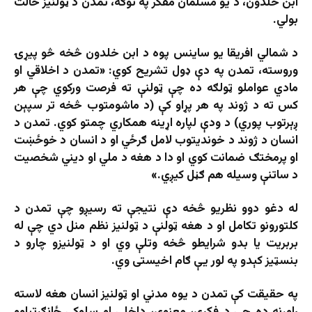
ابن خلدون، د یو مسلمان مفکر په توګه، تمدن د ټولنیز حالت
بولي.
د شمالي افریقا یو ساینس پوه د ابن خلدون څخه څو پیړۍ
وروسته، تمدن په دې ډول تشریح کوي: «تمدن د اخلاقي او
مادي عواملو ټولګه ده چې ټولنې ته فرصت ورکوي چې هر
کس ته د ژوند په هر پړاو کې (د ماشومتوب څخه تر سپېن
ږېرتوب پوري) د ودې لپاره اړینه همکاري چمتو کوي. تمدن د
انسان د ژوند د خوندیتوب لامل ګرځي او د انسان د خوځښت
او پرمختګ ضمانت کوي او دا د هغه د ملي او دیني شخصیت
د ساتنې وسیله هم ګڼل کیږي.»
له دغو دوو نظریو څخه دې نتیجې ته رسیږو چې تمدن د
کلتورونو تکامل او د هغه ټولنې د ټولنیز نظم منل دي چې له
بربریت یا بدو شرایطو څخه وتلې وي او د ټولنیزو چارو د
بنسټیز کېدو په لور یې ګام اخیستی وي.
په حقیقت کې تمدن د یوه مدني او ټولنیز انسان هغه لاسته