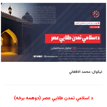
لیکوال: محمد الافغاني
د اسلامي تمدن طلایي عصر (دوهمه برخه)