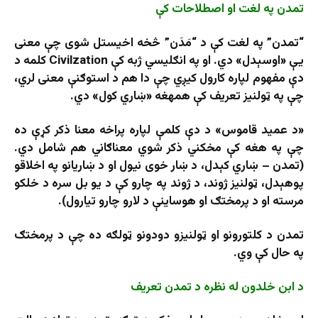
تمدن په لغت او اصطلاحات کې
“تمدن” په لغت کې د “مَدَن” څخه اخیستل شوی چې معنی
یې «اوسېدل» دي. او په انګلیسي ژبه کې Civilzation کلمه د
دې مفهوم لپاره کارول کیږي چې دا هم د استوګنې معنی لري،
چې په ټولنیز تعریف کې همهغه «ښاري کول» دي.
«د عمید قاموس» د دې کلمې لپاره پراخه معنا ذکر کړې ده
چې په هغه کې مخکني ذکر شوي معناګاني هم شامل دي.
(تمدن – ښاري کېدل، د ښار خوی نیول او د ښاریانو په اخلاقو
پوهېدل، ټولنیز ژوند، د ژوند په چارو کې د یو بل سره د خلکو
مرسته او د پرمختګ او هوساینې د لارو چارو تیارول).
تمدن د کلتورونو او ټولنیزو دودونو ټولګه ده چې د پرمختګ
په حال کې وي.
د ابن خلدون له نظره د تمدن تعریف