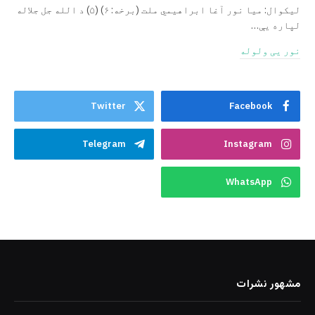
ليکوال: میا نور آغا ابراهيمي ملت (برخه: ۶) (۵) د الله جل جلاله
لپاره یې…
نور یی ولوله
Twitter
Facebook
Telegram
Instagram
WhatsApp
مشهور نشرات