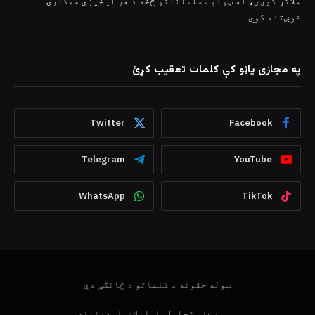
ملاتړ کېږي، له ټولو مسلمانانو څخه د هر اړخیزې همکارۍ
غوښتنه کوي.
په مجازی پاڼو کې کلمات تعقیب کړئ
Twitter
Facebook
Telegram
YouTube
WhatsApp
TikTok
ټوله حقونه د کلماتو د څانګې دي
ورځنی تحلیل
اسلام
دینونه