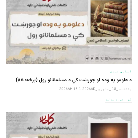
اسلامي تمدن
د علومو په وده او جوړښت کې د مسلمانانو رول (برخه: ۸۵)
یکشنبه _18 _جنوري _2026AH 18-1-2026AD
نور یی ولوله