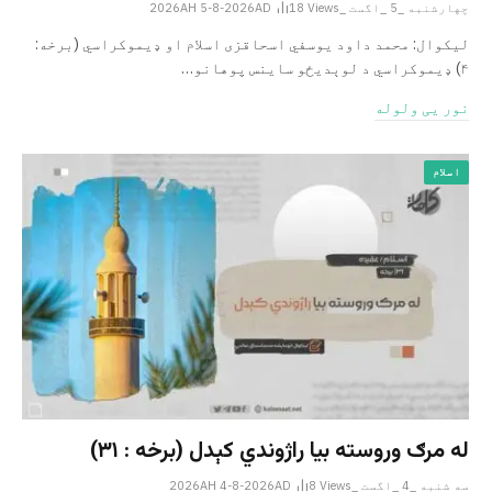
چهارشنبه _5 _اگست _2026AH 5-8-2026AD
Views
18
لیکوال: محمد داود یوسفي اسحاقزی اسلام او ډیموکراسي (برخه:
۴) ډیموکراسي د لوېدیځو ساینس پوهانو…
نور یی ولوله
اسلام
له مرګ وروسته بیا راژوندي کېدل (برخه : ۳۱)
سه شنبه _4 _اگست _2026AH 4-8-2026AD
Views
8