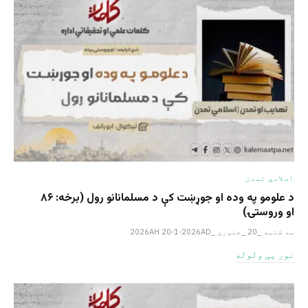
اسلامي تمدن
د علومو په وده او جوړښت کې د مسلمانانو رول (برخه: ۸۶
او وروستۍ)
سه شنبه _20 _جنوري _2026AH 20-1-2026AD
نور یی ولوله