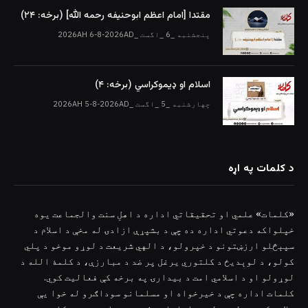
مقتدا [امام اعظم ابوحنیفه رحمه الله‎] (برخه: ۲۴)
پنجشنبه _6 _اگست _2026AH 6-8-2026AD
اسلام او ډیموکراسي (برخه: ۴)
چهارشنبه _5 _اگست _2026AH 5-8-2026AD
د کلمات په اړه
«کلمات» علمي او تحقیقاتي اداره د اهلِ سنت والجماعت یوه
خپلواکه دعوتي اداره ده چې د بشپړې ازادۍ له مخې د اسلام د
سپېڅلو ارزښتونو د خپرولو، د الهي شریعت د لوړو موخو د پلي
کولو، د لوېدیځ د کلتوري یرغل پر ضد د مبارزې، د کلمۀ الله د
لوړولو او د اسلامي امت د بیدارۍ په برخه کې فعالیت کوي.
کلمات اداره چې د خیرخواه او مسلمانو سوداګرو له خوا یې