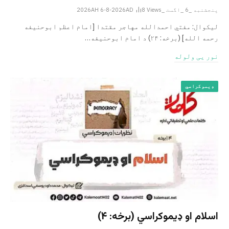
پنجشنبه _6 _اگست _2026AH 6-8-2026AD
Views
8
لیکوال: مفتي احمدالله مهاجر مقتدا [امام اعظم ابوحنیفه
رحمه الله‎] (برخه: ۲۴) د امام ابوحنيفه…
نور یی ولوله
ډیموکراسي
اسلام او ډیموکراسي (برخه: ۴)