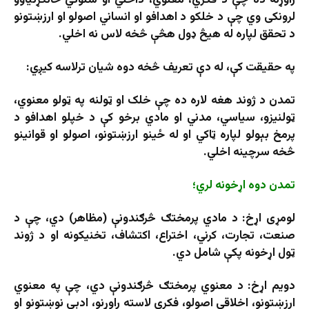
راوړنه ده چې د فکري، معنوي، داخلي او سلوکي ځانګړتیاوو
لرونکی وي چې د خلکو د اهدافو او انساني اصولو او ارزښتونو
د تحقق لپاره له هیڅ ډول هڅې څخه لاس نه اخلي.
په حقیقت کې، له دې تعریف څخه دوه شیان ترلاسه کیږي:
تمدن د ژوند هغه لاره ده چې خلک او ټولنه په ټولو معنوي،
ټولنیزو، سیاسي، مدني او مادي برخو کې د خپلو اهدافو د
پرمخ بېولو لپاره ټاکي او له ځینو ارزښتونو، اصولو او قوانینو
څخه سرچینه اخلي.
تمدن دوه اړخونه لري؛
لومړی اړخ: د مادي پرمختګ څرګندونې (مظاهر) دي، چې د
صنعت، تجارت، کرني، اختراع، اکتشاف، تخنیکونه او د ژوند
ټول اړخونه پکې شامل دي.
دویم اړخ: د معنوي پرمختګ څرګندونې دي، چې په معنوي
ارزښتونو، اخلاقي اصولو، فکري لاسته راوړنو، ادبي نوښتونو او