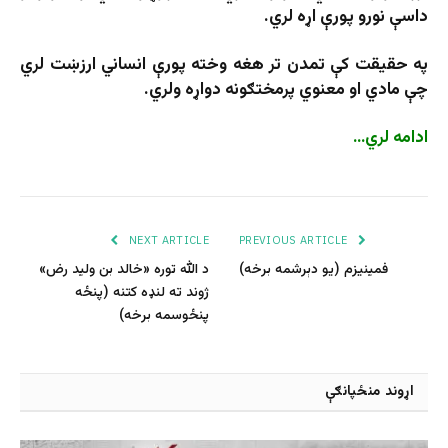
داسې نورو پورې اړه لري.
په حقیقت کې تمدن تر هغه وخته پورې انساني ارزښت لري
چې مادي او معنوي پرمختګونه دواړه ولري.
ادامه لري…
NEXT ARTICLE
PREVIOUS ARTICLE
فمینیزم (یو دېرشمه برخه)
د الله توره «خالد بن ولید رض»
ژوند ته لنډه کتنه (پنځه
پنځوسمه برخه)
اړوند منځپانګې