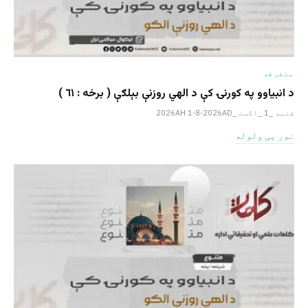
متفرقه
د انبیاوو په کورنۍ کې د الهي روزنې بېلګې ( برخه : ٦١ )
شنبه _1 _اگست _2026AH 1-8-2026AD
نور یی ولوله