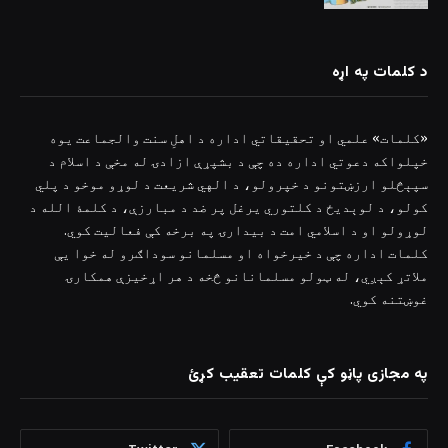
د کلمات په اړه
«کلمات» علمي او تحقیقاتي اداره د اهلِ سنت والجماعت یوه
خپلواکه دعوتي اداره ده چې د بشپړې ازادۍ له مخې د اسلام د
سپېڅلو ارزښتونو د خپرولو، د الهي شریعت د لوړو موخو د پلي
کولو، د لوېدیځ د کلتوري یرغل پر ضد د مبارزې، د کلمۀ الله د
لوړولو او د اسلامي امت د بیدارۍ په برخه کې فعالیت کوي.
کلمات اداره چې د خیرخواه او مسلمانو سوداګرو له خوا یې
ملاتړ کېږي، له ټولو مسلمانانو څخه د هر اړخیزې همکارۍ
غوښتنه کوي.
په مجازی پاڼو کې کلمات تعقیب کړئ