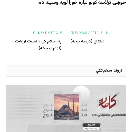
خوښۍ ترلاسه کولو لپاره خورا لویه وسیله ده.
NEXT ARTICLE
PREVIOUS ARTICLE
اعتدال (دریمه برخه)
په اسلام کې د امنيت ارزښت
(لومړۍ برخه)
اړوند منځپانګې