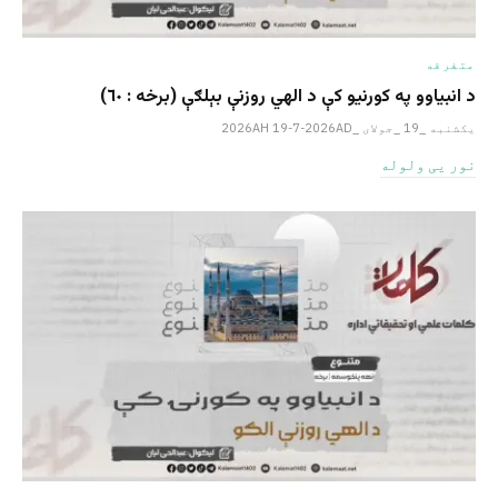
متفرقه
د انبیاوو په کورنیو کې د الهي روزنې بېلګې (برخه : ٦٠)
یکشنبه _19 _جولای _2026AH 19-7-2026AD
نور یی ولوله