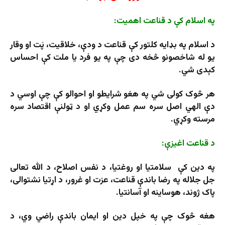
په اسلام کې د قناعت اهمیت:
د اسلام په بډایه کلتور کې قناعت د ودې، خلاقیت، پَت او وقار
یو له شاخصونو څخه دی چې په یو فرد یا ملت کې احساس
کېدی شي.
هر څوک کولی شي په هغو شرایطو او احوالو کې چې اوسي د
دې الهي اصل سره سم عمل وکړي او د ټولنې اقتصاد سره
مرسته وکړي.
د قناعت اغیزې:
په دین کې سلامتیا او روغتیا، د نفس اصلاح، د الله تعالی
جل جلاله په رضا باندې قناعت، عزت او غرور، د اړتیا نشتوالی،
پاک ژوند، هوساینه او آسانتیا.
هغه څوک چې په خپل دین او ایمان باندې راضي وي، د