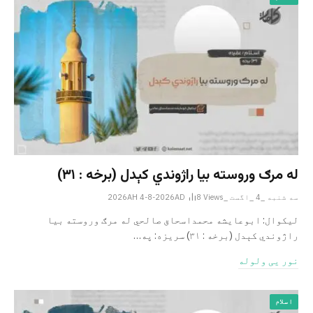
له مرګ وروسته بیا راژوندي کېدل (برخه : ۳۱)
سه شنبه _4 _اگست _2026AH 4-8-2026AD
Views
8
لیکوال: ابوعایشه محمداسحاق صالحي له مرګ وروسته بیا
راژوندي کېدل (برخه : ۳۱) سریزه: په…
نور یی ولوله
اسلام