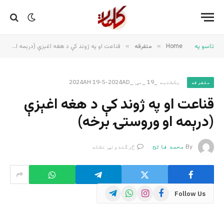
تاسو په
Home
»
متفرقه
»
قناعت او په ژوند کې د هغه اغېزې (درېمه او وروستۍ برخه)
یکشنبه _19 _مې _2024AH 19-5-2024AD
متفرقه
قناعت او په ژوند کې د هغه اغېزې
(درېمه او وروستۍ برخه)
By
محمد فاتح
څرگندونې نشته
Telegram
WhatsApp
Instagram
Facebook
Follow Us