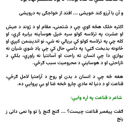
و آن با آرزو کند خویشی …. افتد از خواجګی به درویشی
اکثره خلک هڅه کوي چې د شتمنۍ، مقام او د ژوند د عیش
او عشرت په ترلاسه کولو سره خپل هوسأینه برابره کړي، او
کله چې په ترلاسه کولو کې بریالي نه شي، نو اندېښمن کېږي او
ځانونه بدبخت ګڼي؛ په داسې حال کې چې ياد شوي شيان نه
يوازې دا چې انسان ته راحت او آسانتيا نه راوړي، بلكې د
ناراحتۍ او د هوساینې د محروميت سبب ګرځي.
هغه څه چې د انسان د بدن او روح د آرامتیا لامل ګرځي،
قناعت او د دنیا له مادي چارو څخه غنا او بې پروايي ده.
شاعر د قناعت په اړه وايي:
ګفت پیغمبر قناعت چیست؟ …. ګنج ګنج را تو وا نمی دانی ز
رنج