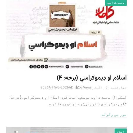
ډیموکراسي
اسلام او ډیموکراسي (برخه: ۴)
چهارشنبه _5 _اگست _2026AH 5-8-2026AD
Views
16
لیکوال: محمد داود یوسفي اسحاقزی اسلام او ډیموکراسي (برخه:
۴) ډیموکراسي د لوېدیځو ساینس پوهانو…
نور یی ولوله
اسلام