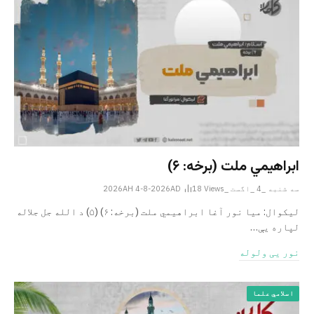
ابراهيمي ملت (برخه: ۶)
سه شنبه _4 _اگست _2026AH 4-8-2026AD
Views
18
ليکوال: میا نور آغا ابراهيمي ملت (برخه: ۶) (۵) د الله جل جلاله
لپاره یې…
نور یی ولوله
اسلامي علما