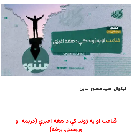
لیکوال: سید مصلح الدین
قناعت او په ژوند کې د هغه اغېزې (درېمه او
وروستۍ برخه)