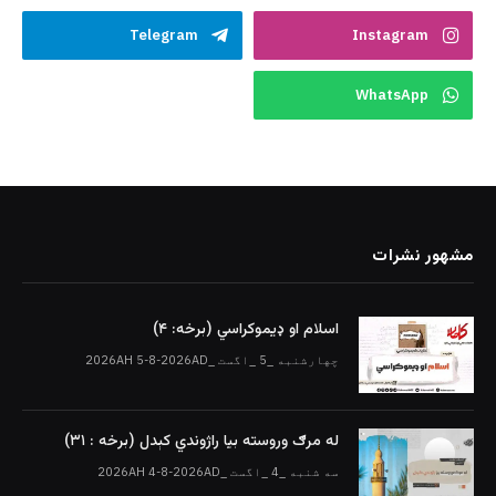
Telegram
Instagram
WhatsApp
مشهور نشرات
اسلام او ډیموکراسي (برخه: ۴)
چهارشنبه _5 _اگست _2026AH 5-8-2026AD
له مرګ وروسته بیا راژوندي کېدل (برخه : ۳۱)
سه شنبه _4 _اگست _2026AH 4-8-2026AD