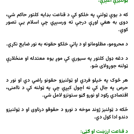
ټولنیزې اغېزې:
که د یوې ټولنې په خلکو کې د قناعت بډایه کلتور حاکم شي،
دوی به هغې اوړې درجې ته ورسېږي چې اسلام یې تصور
کوي.
د محرومو، مظلومانو او د پاتې خلکو حقونه به نور ضایع نکړي.
د دغه ډول کلتور په سیوري کې موږ یوه معتدله او منځلارې
ټولنه جوړولای شو.
هر څوک په خپلو فردي او ټولنیزو حقونو راضي دي او نور د
حرص په جال کې نه اچول کېږي چې په ټولنه کې د ناامنۍ،
اقتصادي رکود او نورو ګڼو ستونزو لامل شي.
ځکه د ټولنيز ژوند موخه د نورو د حقوقو درناوی او د ټولنيزو
دندو ادا کول دي.
د قناعت ارزښت او ګټې: