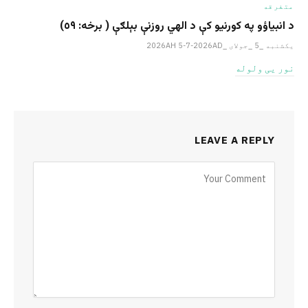
متفرقه
د انبیاؤو په کورنیو کې د الهي روزنې بېلګې ( برخه: ٥٩)
یکشنبه _5 _جولای _2026AH 5-7-2026AD
نور یی ولوله
LEAVE A REPLY