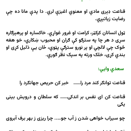
قناعت ډېری مادي او معنوي اغیزې لري. دا پدې مانا ده چې
رضایت زیاتېږي.
ټول انسانان کرکټر، کرامت او غرور غواړي. خاکساره او پرهېزګاره
سړی د هر چا په سترګو کې ګران او محبوب ښکاري، خو هغه
څوک چې لالچي او پر نورو سترګې پټوي، ځان يې ذلیل کړی او
بندي کړی، خلک ورته په سپک نظر ګوري.
سعدي وايي:
قناعت توانګر کند مرد را…… خبر کن حریص جهانګرد را
قناعت کن ای نفس بر اندکی…… که سلطان و درویش بینی
یکی
چو سیراب خواهی شدن ز آب جو….. چرا ریزی ز بهر برف آبروی