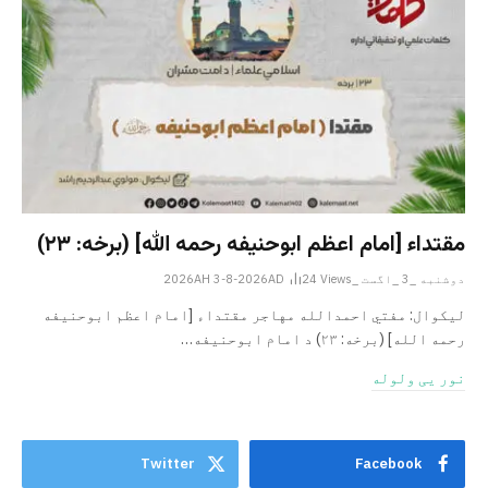
مقتداء [امام اعظم ابوحنیفه رحمه الله‎] (برخه: ۲۳)
دوشنبه _3 _اگست _2026AH 3-8-2026AD
Views
24
لیکوال: مفتي احمدالله مهاجر مقتداء [امام اعظم ابوحنیفه
رحمه الله‎] (برخه: ۲۳) د امام ابوحنيفه…
نور یی ولوله
Twitter
Facebook