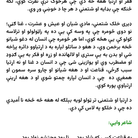
فقر او اړتیا هغه څه دي چې هرڅوک ترې نفرت کوي، لکه
څنګه چې بډایه او شتمني د هر چا د خوښې وړ وي.
ډیری خلک شتمني، مادي شیان او عیش و عشرت ، غنا ګڼي؛
نو دوی څومره چې په وسه کې یې ده په راټولولو او ترلاسه
کولو کې یې هڅه کوي، اما هر څومره چې انسان له دغو شیانو
څخه برخمن وي، د هغو د ساتلو لپاره به د اړتیاوو دائره پراخه
شي او بدن به یې ستړی او لالهانده او زړه او فکر به یې ګډوډ
او مضطرب وي او یوازینی شی چې د انسان د غنا او نه اړتیا
سبب ګرځي، قناعت او د هغه شیانو او چارو سره سمون او
همغږي ده چې د انسان لپاره چمتو شوي او د هغه اړینې
اړتیاوې پوره کوي.
د اړتیا او شتمنۍ تر ټولو لویه بېلګه له هغه څه څخه نا اُمیدي
ده چې د خلکو په لاس کې دي.
شاعر وايي:
به قناعت کسې که شاد بود…. تا بود محتشم نهاد بود