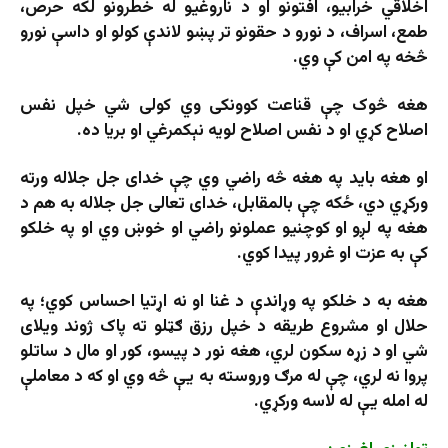
اخلاقي خرابیو، افتونو او د ناروغیو له خطرونو لکه حرص،
طمع، اسراف، د نورو د حقونو تر پښو لاندې کولو او داسې نورو
څخه په امن کې وي.
هغه څوک چې قناعت کوونکی وي کولی شي خپل نفس
اصلاح کړي او د نفس اصلاح لویه نېکمرغي او بریا ده.
او هغه باید په هغه څه راضي وي چې خدای جل جلاله ورته
ورکړي دي، ځکه چې بالمقابل، خدای تعالی جل جلاله به هم د
هغه په لږو او کوچنیو عملونو راضي او خوښ وي او په خلکو
کې به عزت او غرور پیدا کوي.
هغه به د خلکو په وړاندې د غنا او نه اړتیا احساس کوي؛ په
حلال او مشروع طريقه د خپل رزق ګټلو ته پاک ژوند ويلای
شي او د زړه سکون لري، هغه نور د پيسو، کور او مال د ساتلو
پروا نه لري، چې له مرګ وروسته به يې څه وي او که د معاملې
له امله يې له لاسه ورکړي.