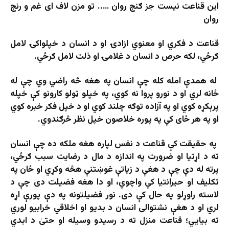
این قناعت نیست جز ګنج روان ….. تو مزن لاف ای غم و رنج
روان
قناعت د فکري او معنوي ازادۍ او د انسان د خپلواکۍ لامل
ګرځي، لکه حرص د انسان د غلامۍ او ذلت لامل ګرځي.
له همدې امله کله چې انسان په هغه څه راضي وي چې له
ځانه لري او د نورو پروا نه کوي، په خپلو ټولو کارونو کې خپله
پرېکړه کوي او په آزاده توګه چلند کوي او د خپل فکر خبره کوي
او په هر ځای کې په پوره خلاصون خپل نظر څرګندوي.
په حقیقت کې قناعت د نفس لپاره هغه ملکه ده چې انسان
ته د اړتیا او ضرورت په اندازه د مال د رضایت سبب ګرځي،
پرته له دې چې د هغې د زیاتې غوښتنې هڅه وکړي او ځان په
تکلیف او حیرانتیا کې واچوي، او دا هغه فضیلت دی چې د
لاسته راوړلو په حال کې دی. نور فضیلتونه په دې پورې اړه
لري او د هغې نشتوالی انسان د بدیو او اخلاقي خرابیو لوري
ته بیایي؛ قناعت منزل ته د رسیدو وسیله او حتیٰ د ابدي