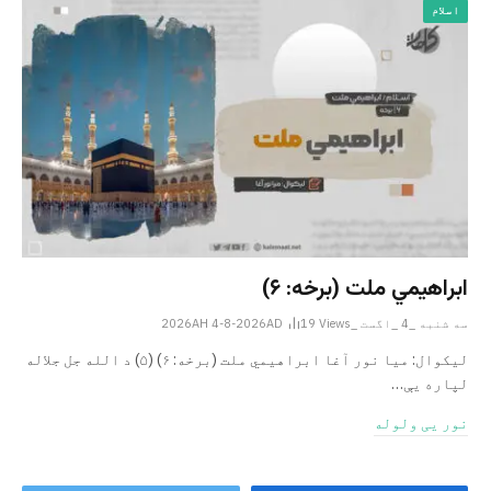
اسلام
ابراهيمي ملت (برخه: ۶)
سه شنبه _4 _اگست _2026AH 4-8-2026AD
Views
19
ليکوال: میا نور آغا ابراهيمي ملت (برخه: ۶) (۵) د الله جل جلاله
لپاره یې…
نور یی ولوله