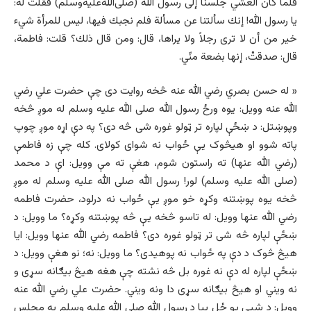
فلما كان العشي جلسنا إلی رسول الله (صلی‌الله‌علیه‌وسلم) فقلت له:
يا رسول الله! إنك سألتنا عن مسألة فلم نجبك فيها، ليس للمرأة شيء
خير من أن لا ترى رجلاً ولا يراها، قال: ومن قال ذلك؟ قلت: فاطمة،
قال: صدقتْ، إنها بضعة منّي.
« له حسن بصري رضي الله عنه څخه روایت دی چې حضرت علي رضي
الله عنه وویل: یوه ورځ رسول الله صلی الله علیه وسلم له موږ څخه
وپوښتل: د ښځې لپاره تر ټولو غوره شی څه دی؟ په دې اړه موږ چوپ
پاته شوو او هیڅوک یې ځواب نه شوای کولای. کله چې زه فاطمې
(رضي الله عنها) ته راستون شوم، هغې ته مې وویل: اې د محمد
(صلی الله علیه وسلم) لور! رسول الله صلى الله عليه وسلم له موږ
څخه يوه پوښتنه وكړه خو موږ يې ځواب نه درلود، حضرت فاطمه
رضي الله عنها وویل: له تاسو څخه يې څه پوښتنه وكړه؟ ما وویل: د
ښځې لپاره څه شی تر ټولو غوره دی؟ فاطمه رضي الله عنها وویل: ایا
هیڅ څوک د دې په ځواب نه پوهیدی؟ ما وویل: نه؛ نو هغې وویل: د
ښځې لپاره له دې نه غوره بل څه نشته چې هغه هیڅ بیګانه سړی و
نه ويني او هیڅ بیګانه سړی دا ونه ويني. حضرت علي رضي الله عنه
وویل: د شپې یو ځل بیا د رسول الله صلی الله علیه وسلم په مجلس