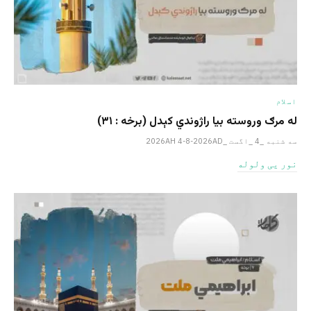
اسلام
له مرګ وروسته بیا راژوندي کېدل (برخه : ۳۱)
سه شنبه _4 _اگست _2026AH 4-8-2026AD
نور یی ولوله