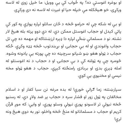
او بوغره اغوستې ده؟ په ځواب کې يې وويل: ما خپل زوى له لاسه
ورکړی، خو هيڅکله مې خپله حيا او غیرت له لاسه نه دی ورکړی.
او بې له شکه چې له حرامو څخه د ځان ساتلو لپاره يوازې په کور کې
پاتې کېدل او حجاب اغوستل ممکن دي، له دې دوو پرته بله هیڅ لار
نشته. نو د مسلمانې ښځې لپاره دا ډېره ارزښتناکه او مهمه ده چې تل
حجاب واغوندي او له بې حجابۍ او بړبندتوب څخه ډډه وکړي. ځکه
حجاب د ټولو هغو ښو شیانو سرچینه ده چې پورته یې یادونه وشوه.
څومره چې په ټولنه کې د بې حجابۍ او د حجاب د نه اغوستلو له
امله ډېرې بدۍ او بربادۍ رامنځته کېږي، حجاب د هغو ټولو مخه
نیسي او مخنیوی یې کوي.
سپارښتنه: زما ګرانې خورې! له بده مرغه نن سبا کفار او د اسلام
مخالفان په ټول زور او فشار سره د حجاب پر ضد ولاړ دي، له رسنیو
څخه نیولې تر لاسونو پورې نیولې وسلو پوري، او وايي: که موږ قرآن
کریم او حجاب د مسلمانانو له منځ څخه واخلو، نور به دوی هیڅ ونه
لري!