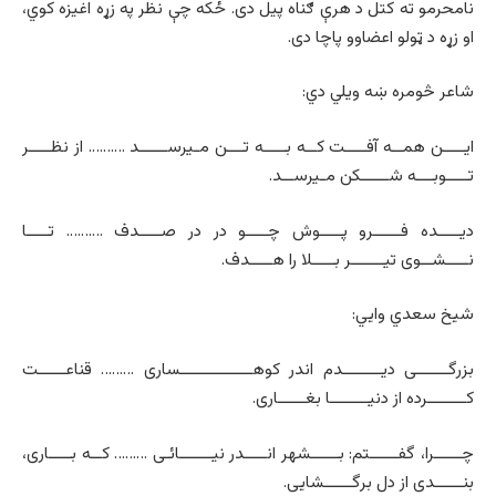
نامحرمو ته کتل د هرې ګناه پیل دی. ځکه چې نظر په زړه اغیزه کوي،
او زړه د ټولو اعضاوو پاچا دی.
شاعر څومره ښه ویلي دي:
ایــــن همــه آفــــت کــه بــــه تـــن مـی­رســـــد ………. از نظــــر
تــــوبـــه شـــــکن مـی­رســد.
دیــــده فـــــرو پــــوش چــــو در در صــــدف ………. تــــا
نــــشــوی تیــــــر بــــلا را هــــدف.
شیخ سعدي وايي:
بزرگــــــی دیـــــــدم اندر کوهـــــــــــــساری ……… قناعـــــت
کـــــــرده از دنیـــــــا بغـــــاری.
چـــــرا، گفـــــتم: بـــــشهر انــــدر نیــــــائـی ……… کــه بــــاری،
بنـــــدی از دل برگـــــشایی.