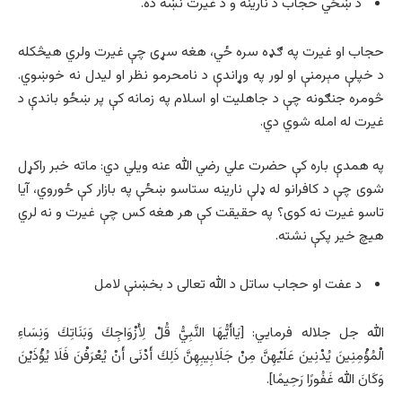
د ښځي حجاب د نارینه و د غیرت نښه ده.
حجاب او غیرت په ګډه سره ځي، هغه سړی چې غیرت ولري هيڅکله
د خپلې مېرمنې او لور په وړاندې د نامحرمو نظر او لیدل نه خوښوي.
څومره جنګونه چې د جاهليت او اسلام په زمانه کې پر ښځو باندې د
غیرت له امله شوي دي.
په همدې باره کې حضرت علي رضي الله عنه ویلي دي: ماته خبر راکړل
شوی چې د کافرانو له ډلې نارینه ستاسو ښځې په بازار کې ځوروي، آیا
تاسو غیرت نه کوی؟ په حقیقت کې هر هغه کس چې غیرت و نه لري
هیچ خیر پکې نشته.
د عفت او حجاب ساتل د الله تعالی د بخښنې لامل
الله جل جلاله فرمایي: [يَاأَيُّهَا النَّبِيُّ قُلْ لِأَزْوَاجِكَ وَبَنَاتِكَ وَنِسَاءِ
الْمُؤْمِنِينَ يُدْنِينَ عَلَيْهِنَّ مِنْ جَلَابِيبِهِنَّ ذَلِكَ أَدْنَى أَنْ يُعْرَفْنَ فَلَا يُؤْذَيْنَ
وَكَانَ الله غَفُورًا رَحِيمًا].