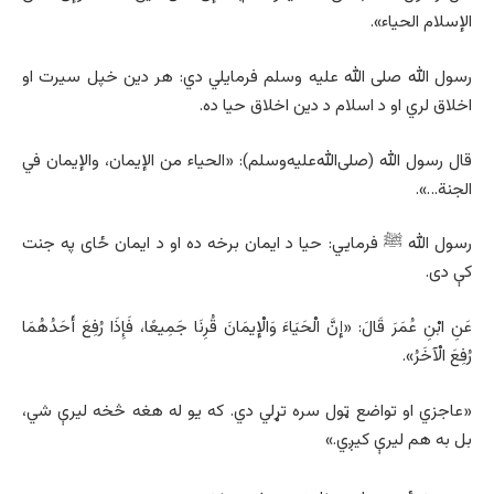
الإسلام الحياء».
رسول الله صلی الله علیه وسلم فرمایلي دي: هر دین خپل سیرت او
اخلاق لري او د اسلام د دین اخلاق حیا ده.
قال رسول الله (صلی‌الله‌علیه‌وسلم): «الحياء من الإيمان، والإيمان في
الجنة…».
رسول الله ﷺ فرمایي: حیا د ایمان برخه ده او د ایمان ځای په جنت
کې دی.
عَنِ ابْنِ عُمَرَ قَالَ: «إِنَّ الْحَيَاءَ وَالْإِيمَانَ قُرِنَا جَمِيعًا، فَإِذَا رُفِعَ أَحَدُهُمَا
رُفِعَ الْآخَرُ».
«عاجزي او تواضع ټول سره تړلي دي. که یو له هغه څخه لیرې شي،
بل به هم لیرې کیږي.»