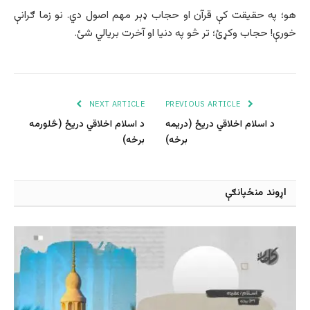
هو؛ په حقيقت کې قرآن او حجاب ډېر مهم اصول دي. نو زما ګرانې
خورې! حجاب وکړئ؛ تر څو په دنیا او آخرت بریالي شئ.
NEXT ARTICLE
PREVIOUS ARTICLE
د اسلام اخلاقي دریځ (دريمه
د اسلام اخلاقي دریځ (څلورمه
برخه)
برخه)
اړوند منځپانګې