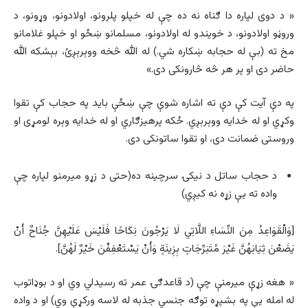
« د دوی لپاره دا ګناه نه ده چې له خپلو پلرونو، اولادونو، وړونو، د
وروڼو اولادونو، د خويندو له اولادونو، مسلمانو ښځو او خپلو غلامانو
مخ ته (بې له حجابه ښکاره شي.) له الله څخه ووېرېږئ، بېشكه الله
حاضر دى او پر هر څه څارونكى دى.»
په دې آيت كې دې ته اشاره شوې چې ښځې بايد په حجاب كې تقوا
وكړي او له خدايه ووېرېږي. ځکه پرهیزګاري او له خدایه وېره لومړی او
وروستی ضمانت دی، او تقوا ساتونکی دی.
د حجاب ساتل د نیکۍ سرچینه ده(حتی د زړو میرمنو لپاره چې
واده ته یې زړه نه کیږي)
[وَالْقَوَاعِدُ مِنَ النِّسَاءِ اللَّاتِي لَا يَرْجُونَ نِكَاحًا فَلَيْسَ عَلَيْهِنَّ جُنَاحٌ أَنْ
يَضَعْنَ ثِيَابَهُنَّ غَيْرَ مُتَبَرِّجَاتٍ بِزِينَةٍ وَأَنْ يَسْتَعْفِفْنَ خَيْرٌ لَهُنَّ].
« هغه زړې میرمنې چې (د قاعدګۍ عمر ته رسیدلي وي او د بوډاتوب
له امله یې په بشپړه توګه جنسي جذبه له لاسه ورکړې وي) او د واده