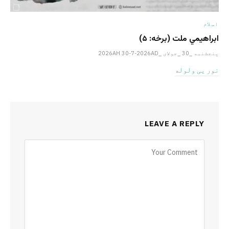
اسلام
ابراهيمي ملت (برخه: ۵)
پنجشنبه _30 _جولای _2026AH 30-7-2026AD
نور یی ولوله
LEAVE A REPLY