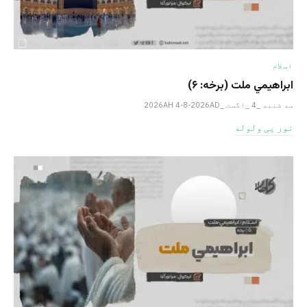
اسلام
ابراهيمي ملت (برخه: ۶)
سه شنبه _4 _اگست _2026AH 4-8-2026AD
نور یی ولوله