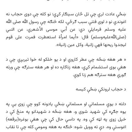
ښځې عادت لري چې تل ځان سينګار کړي؛ نو کله چې دوی حجاب نه
اغوندي نو د لوی فتنې سبب ګرځي، لکه څنګه چې رسول الله صلی الله
علیه وسلم فرمایلي دي: عن أبي موسى الأشعري، عن النبي
(صلی‌الله‌علیه‌وسلم) قال: «أيما امرأة استعطرت فمرت علی قوم
ليجدوا ريحها فهي زانية، وكل عين زانية».
« هر هغه ښځه چې عطر کاروي او د یو خلکو له خوا تیریږي چې د
هغې بوی استشمام کړي، هغه زناکاره ده او هر هغه سترګه چې ورته
ګوري هغه سترګه هم زنا کوي.
د حجاب لرونکې ښځې کیسه
دلته د یوې مسلمانې او مسلمانې ښځې یادونه کوو چې زوی یې په
یوه جګړه کې شهید شوی و، هغه ښځه د شهیدانو په منځ کې د
خپل زوی په لټه کې وه. په داسې حال کې چې هغې بوغره(برقعه)
اغوستې وه، دې ته وویل شوه: څنګه به هغه ومومې کله چې تا نقاب