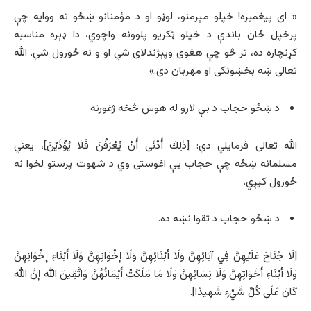
« ای پیغمبره! خپلو مېرمنو، لوڼو او د مؤمنانو ښځو ته ووایه چې
پرخپل ځان باندې د خپلو ټکریو پلوونه واچوي، دا ډېره مناسبه
کړنچاره ده، تر څو چې هغوی وپېژندلای شي او و نه ځورول شي. الله
تعالی ښه بخښونکی او مهربان دی.»
د ښځو حجاب د بې لارو له هوس څخه ژغورنه
الله تعالی فرمایلي دي: [ذَلِكَ أَدْنَى أَنْ يُعْرَفْنَ فَلَا يُؤْذَيْنَ]، یعني
مسلمانه ښځه چې حجاب یې اغوستی وي د شهوت پرستو لخوا نه
ځورول کیږي.
د ښځو حجاب د تقوا نښه ده.
[لَا جُنَاحَ عَلَيْهِنَّ فِي آبَائِهِنَّ وَلَا أَبْنَائِهِنَّ وَلَا إِخْوَانِهِنَّ وَلَا أَبْنَاءِ إِخْوَانِهِنَّ
وَلَا أَبْنَاءِ أَخَوَاتِهِنَّ وَلَا نِسَائِهِنَّ وَلَا مَا مَلَكَتْ أَيْمَانُهُنَّ وَاتَّقِينَ الله إِنَّ الله
كَانَ عَلَى كُلِّ شَيْءٍ شَهِيدًا].