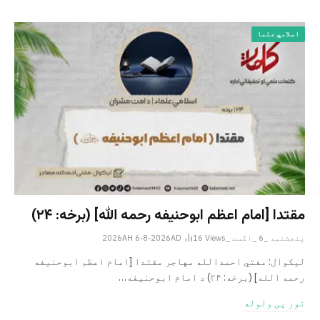
اسلامي علما
مقتدا [امام اعظم ابوحنیفه رحمه الله‎] (برخه: ۲۴)
پنجشنبه _6 _اگست _2026AH 6-8-2026AD
Views
16
لیکوال: مفتي احمدالله مهاجر مقتدا [امام اعظم ابوحنیفه
رحمه الله‎] (برخه: ۲۴) د امام ابوحنيفه…
نور یی ولوله