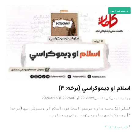
ډیموکراسي
اسلام او ډیموکراسي (برخه: ۴)
چهارشنبه _5 _اگست _2026AH 5-8-2026AD
Views
20
لیکوال: محمد داود یوسفي اسحاقزی اسلام او ډیموکراسي (برخه:
۴) ډیموکراسي د لوېدیځو ساینس پوهانو…
نور یی ولوله