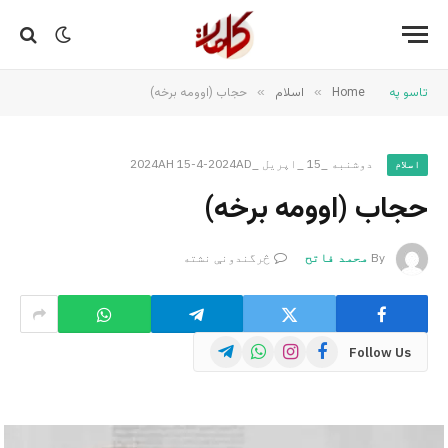
تاسو په
Home
»
اسلام
»
حجاب (اوومه برخه)
دوشنبه _15 _اپریل _2024AH 15-4-2024AD
اسلام
حجاب (اوومه برخه)
By
محمد فاتح
څرگندونې نشته
Telegram
WhatsApp
Instagram
Facebook
Follow Us