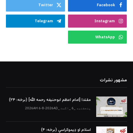
Twitter
Facebook
Telegram
Instagram
WhatsApp
مشهور نشرات
مقتدا [امام اعظم ابوحنیفه رحمه الله‎] (برخه: ۲۴)
پنجشنبه _6 _اگست _2026AH 6-8-2026AD
اسلام او ډیموکراسي (برخه: ۴)