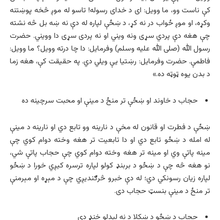
کې ناست وو، ما وویل: ای د خدای رسوله! تاسو له موږ څخه پوښتنه
وکړه، او موږ ځواب در نه کړ، د ښځې لپاره له دې نه ښه بل څه نشته
چې هغه دې پردي سړی ونه ویني او نه پردی سړی دا وویني. حضرت
رسول الله (صلی الله علیه وسلم) وفرمایل: دا چا درته وویل؟ ما وویل:
فاطمې. حضرت وفرمایل: رښتیا یې ویلي دي. په حقیقت کې، هغه زما
د بدن یوه ټوټه ده.»
حجاب د خاوند او ښځې تر منځ د مينې او محبت سرچينه ده
ښځې د فطرت او قانون له مخې د نارینه وو تابع دي او نارینه د مینې
له امله د ښځو تابع دي او دا تابعیت تر هغه وخته دوام کوي چې
مینه پاتې وي او مینه تر هغه وخته دوام کوي چې حجاب پاتې شي،
نو هغه څه چې د ښځو د بربنډ کولو لپاره ترسره کیږي خورا د ښځو
لپاره زیان رسونکي دي؛ له دې خبرو څرګندیږي چې د مېړه او مېرمنې
تر منځ د مينې بنسټ حجاب دى.
حجاب د ښځو د ښکلا د نه لیدلو خنډ دی