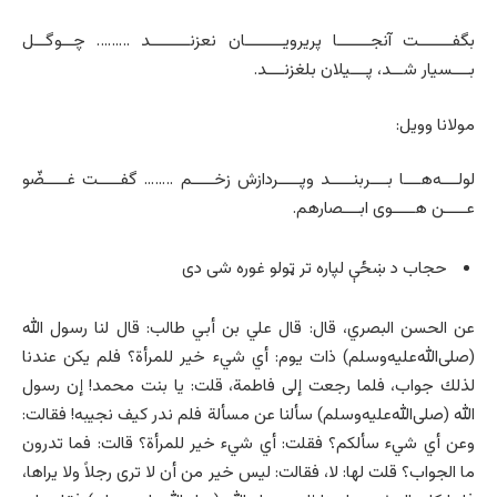
بگفــــــت آن­جــــــا پریرویـــــــان نعزنـــــــد ……… چــوگــل
بـــسیار شــد، پـــیلان بلغزنـــد.
مولانا وویل:
لولـــه­‌هـــا بـــربنــــد وپــــردازش زخــــم …….. گفــــت غــــضّو
عــــن هــــوی ابـــصارهم.
حجاب د ښځې لپاره تر ټولو غوره شی دی
عن الحسن البصري، قال: قال علي بن أبي طالب: قال لنا رسول الله
(صلی‌الله‌علیه‌وسلم) ذات يوم: أي شيء خير للمرأة؟ فلم يكن عندنا
لذلك جواب، فلما رجعت إلی فاطمة، قلت: يا بنت محمد! إن رسول
الله (صلی‌الله‌علیه‌وسلم) سألنا عن مسألة فلم ندر كيف نجيبه! فقالت:
وعن أي شيء سألكم؟ فقلت: أي شيء خير للمرأة؟ قالت: فما تدرون
ما الجواب؟ قلت لها: لا، فقالت: ليس خير من أن لا ترى رجلاً ولا يراها،