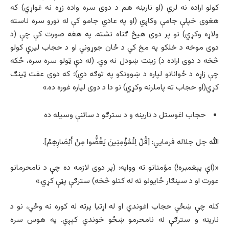
کولو اراده نه لري (او نارینه هم د دوی سره واده زړه نه غواړي) كه
هغوى خپلې جامې وکاږي (او په عادي جامو كې له نورو سره ناسته
ولاړه وكړي) نو پر دوى هيڅ ګناه نشته. په هغه صورت کې چې (د
دوی موخه د خلکو په مخ کې د ځان جوړونې او د حجاب لیرې کولو
څخه د دوی اراده د) زینت ښودل نه وي. (له دې ټولو سره سره، ځکه
چې زاړه د ځوانانو لپاره د ښوونکو په توګه دي)؛ که دوی عفت ټینګ
کړي(او حجاب ته پاملرنه وکړي) نو دا د دوی لپاره غوره ده.»
حجاب اغوستل د نارینه و د سترګو د ساتنې وسیله ده
الله جل جلاله فرمايي: [قُلْ لِلْمُؤْمِنِينَ يَغُضُّوا مِنْ أَبْصَارِهِمْ].
«(اې پېغمبره!) مؤمنانو ته ووايه: (پر دوى لازمه ده چې د نامحرمانو
عورت او د سينګار ځايونو ته له کتلو څخه) سترګې پټې کړي.»
کله چې ښځې حجاب اغوندي او له اړتیا پرته له کوره نه وځي، نو د
نارینه و سترګې له نامحرمو ښځو خوندي کېږي. په هوس سره