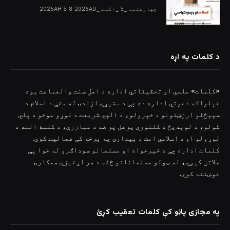
چهارشنبه _5 _اگست _2026AH 5-8-2026AD
د کلمات په اړه
«کلمات» علمي او تحقیقاتي اداره د اهلِ سنت والجماعت یوه
خپلواکه دعوتي اداره ده چې د بشپړې ازادۍ له مخې د اسلام د
سپېڅلو ارزښتونو د خپرولو، د الهي شریعت د لوړو موخو د پلي
کولو، د لوېدیځ د کلتوري یرغل پر ضد د مبارزې، د کلمۀ الله د
لوړولو او د اسلامي امت د بیدارۍ په برخه کې فعالیت کوي.
کلمات اداره چې د خیرخواه او مسلمانو سوداګرو له خوا یې
ملاتړ کېږي، له ټولو مسلمانانو څخه د هر اړخیزې همکارۍ
غوښتنه کوي.
په مجازی پاڼو کې کلمات تعقیب کړئ