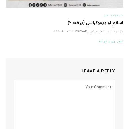
ډیموکراسي
اسلام او ډیموکراسي (برخه: ۲)
چهارشنبه _29 _جولای _2026AH 29-7-2026AD
نور یی ولوله
LEAVE A REPLY