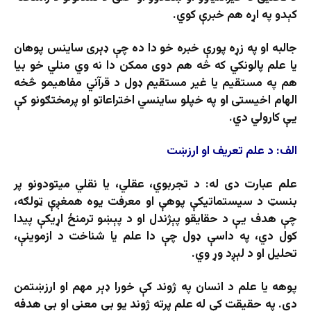
کېدو په اړه هم خبرې کوي.
جالبه او په زړه پورې خبره خو دا ده چې ډېری ساینس پوهان
یا علم پالونکي که څه هم دوی ممکن دا نه وي منلي خو بیا
هم په مستقیم یا غیر مستقیم ډول د قرآني مفاهیمو څخه
الهام اخیستی او په خپلو ساینسي اختراعاتو او پرمختګونو کې
یې کارولي دي.
الف: د علم تعریف او ارزښت
علم عبارت دی له: د تجربوي، عقلي، یا نقلي میتودونو پر
بنسټ د سیستماتیکې پوهې او معرفت یوه همغږې ټولګه،
چې هدف یې د حقایقو پېژندل او د پېښو ترمنځ اړیکې پیدا
کول دي، په داسې ډول چې دا علم یا شناخت د ازموینې،
تحلیل او د لېږد وړ وي.
پوهه یا علم د انسان په ژوند کې خورا ډېر مهم او ارزښتمن
دی. په حقیقت کې له علم پرته ژوند یو بې معنی او بې هدفه