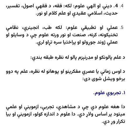
4. دیني او الهي علوم: لکه: فقه، د فقهې اصول، تفسیر،
حدیث، اسلامي عقیدې او علم کلام او نور.
عملي او تطبیقي علوم: لکه طب، انجینري، نظامي
تخنیکونه، کرنه، صنعت او نور ورته علوم چې د وسایلو او
عملي ژوند جوړولو او پراختیا سره تړاو لري.
د علم پالونکو او مډرنېزم پالو له نظره طبقه بندي:
د اوس زمانې یا عصري مفکرینو او پوهانو له نظره، علم په دوو
برخو ویشل شوی دی:
۱. تجربوي علوم.
دا هغه علوم دي چې د مشاهدې، تجربې، ازموینې او علمي
میتود پر اساس ولاړ دي. دا علوم د اندازه کولو، ازموینې او بیا
تکرار وړ دي.