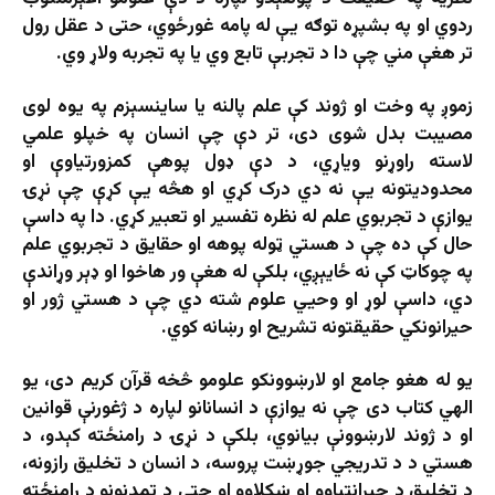
ردوي او په بشپړه توګه يې له پامه غورځوي، حتی د عقل رول
تر هغې مني چې دا د تجربې تابع وي یا په تجربه ولاړ وي.
زموږ په وخت او ژوند کې علم پالنه یا ساینسېزم په یوه لوی
مصیبت بدل شوی دی، تر دې چې انسان په خپلو علمي
لاسته راوړنو ویاړي، د دې ډول پوهې کمزورتیاوې او
محدودیتونه یې نه دي درک کړي او هڅه یې کړې چې نړۍ
یوازې د تجربوي علم له نظره تفسیر او تعبیر کړي. دا په داسې
حال کې ده چې د هستي ټوله پوهه او حقایق د تجربوي علم
په چوکاټ کې نه ځایېږي، بلکې له هغې ور هاخوا او ډېر وړاندې
دي، داسې لوړ او وحیي علوم شته دي چې د هستي ژور او
حیرانونکي حقیقتونه تشریح او رښانه کوي.
یو له هغو جامع او لارښوونکو علومو څخه قرآن کریم دی، یو
الهي کتاب دی چې نه یوازې د انسانانو لپاره د ژغورنې قوانین
او د ژوند لارښوونې بیانوي، بلکې د نړۍ د رامنځته کېدو، د
هستي د د تدریجي جوړښت پروسه، د انسان د تخلیق رازونه،
د تخلیق د حیرانتیاوو او ښکلاوو او حتی د تمدنونو د رامنځته