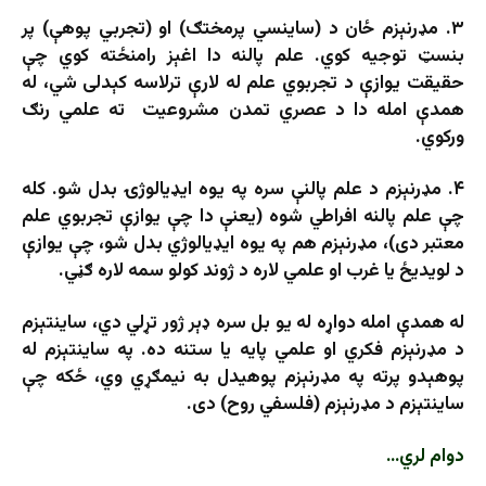
۳. مډرنېزم ځان د (ساینسي پرمختګ) او (تجربي پوهې) پر
بنسټ توجیه کوي. علم پالنه دا اغېز رامنځته کوي چې
حقیقت یوازې د تجربوي علم له لارې ترلاسه کېدلی شي، له
همدې امله دا د عصري تمدن مشروعیت ته علمي رنګ
ورکوي.
۴. مډرنېزم د علم پالنې سره په یوه ایډیالوژۍ بدل شو. کله
چې علم پالنه افراطي شوه (یعنې دا چې یوازې تجربوي علم
معتبر دی)، مډرنېزم هم په یوه ایډیالوژي بدل شو، چې یوازې
د لویدیځ یا غرب او علمي لاره د ژوند کولو سمه لاره ګڼي.
له همدې امله دواړه له یو بل سره ډېر ژور تړلي دي، ساینتېزم
د مډرنېزم فکري او علمي پایه یا ستنه ده. په ساینتېزم له
پوهېدو پرته په مډرنېزم پوهیدل به نیمګړي وي، ځکه چې
ساینتېزم د مډرنېزم (فلسفي روح) دی.
دوام لري…