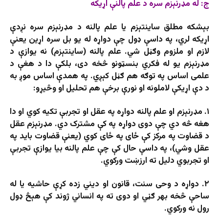
ج: له مډرنېزم سره د علم پالنې اړیکه
بېشکه مطلق ساینتېزم یا علم پالنه د مډرنېزم سره نږدې
اړیکه لري، په داسې ډول چې دواړه له یو بل سره اړین یعنې
لازم او ملزوم وګڼل شي. علم پالنه (ساینتېزم) نه یوازې د
مډرنېزم یو له فکري بنسټونو څخه دی، بلکې دا د هغې د
علمی اساس په توګه هم ګڼل کېږي. په همدې اساس موږ به
د دې اړیکې لاملونه او نورې برخې هم تحلیل او وڅیړو:
۱. مډرنېزم او علم پالنه دواړه په عقل او تجربې تکیه کوي او دا
هغه څه دي چې دوی دواړه په کې مشترک دي. مډرنېزم عقل
د قضاوت په مرکز کې ځای په ځای کوي (یعنې قضاوت باید په
عقل وشي)، په داسې حال کې چې علم پالنه بیا یوازې تجربې
او تجربوي دلیل ته ارزښت ورکوي.
۲. دواړه د وحی سنت، قانون او دیني زده کړې حاشیه یا له
ساحې څخه بهر ګڼي او دوی ته په انساني ژوند کې هېڅ ډول
رول نه ورکوي.