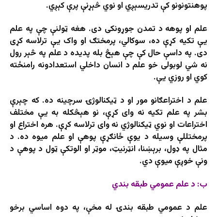
پوهنتونونو کې تدریسېږي او نوي څېړنې پرې کېږي.
علم او پوهه د تمدن جوړونکی دی. هغه ټولنې چې په علم
یې تکیه کړې ده، سوکالي، پرمختګ او واک یې ترلاسه کړی
دی. په داسې حال کې چې هېڅ بله پدیده د علم په څېر رول
نه شي لوبولی خو علم د انسان داخلي استعدادونه رامنځته
کوي او روزي یې.
علم د اختراعګانو مور او د ټیکنالوژۍ سرچینه ده. که چېرې
بشر په علم تکیه نه وای کړې، نو هېڅکله به یې مختلف
اختراعات او نوي ټیکنالوژي نه وای ترلاسه کړې. هره اختراع او
پرمختللې وسیله د یوې ځانګړې پوهې او علم میوه ده. د
مثال په ډول، برېښنا، انټرنیټ، موټر او الوتکې ټول د پوهې د
ونې خوږې میوې دي.
ب: د علم عمومي طبقه بندي
علم د عمومي طبقه بندۍ له مخې، په دوه اساسي برخو