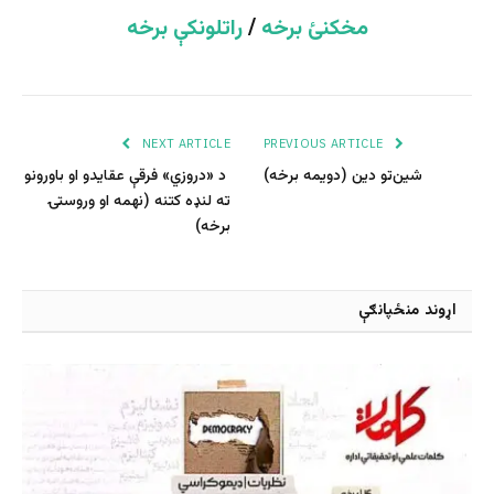
مخکنئ برخه
/
راتلونکې برخه
NEXT ARTICLE
PREVIOUS ARTICLE
شین‌تو دین (دویمه برخه)
د «دروزي» فرقې عقایدو او باورونو
ته لنډه کتنه (نهمه او وروستۍ
برخه)
اړوند منځپانګې