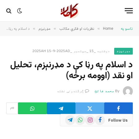
تاسو په
Home
»
نظریات او فکري مکاتب
»
مډرنیزم
»
د اسلام په رڼا کې د مډرنېزم، تحلیل او نقد (اوومه برخه)
دوشنبه _15 _سپتمبر _2025AH 15-9-2025AD
مډرنیزم
د اسلام په رڼا کې د مډرنېزم، تحلیل
او نقد (اوومه برخه)
By
محمد فاتح
څرگندونې نشته
Telegram
WhatsApp
Instagram
Facebook
Follow Us