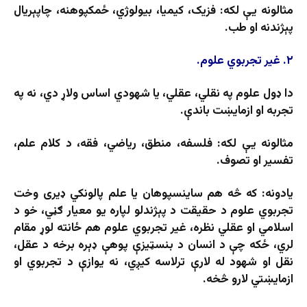
مثالونه یې لکه: فزیک، کیمیا، بیولوژي، ځمکپوهنه، چاپېریال
پېژندنه او طب.
۲. غیر تجربوي علوم.
دا ډول علوم په نقلي، عقلي، یا شهودي اساس ولاړ دي، نه په
تجربه او ازمايښت باندې.
مثالونه یې لکه: فلسفه، منطق، ریاضي، فقه، د کلام علم،
تفسیر او تصوف.
یادونه: که څه هم ساینسپوهان یا علم پالونکي ډیری وخت
تجربوي علوم د حقیقت د پېژندلو لپاره یو معیار ګڼي، خو د
اسلامي او عقلي نظره، غیر تجربوي علوم هم ځانته لوړ مقام
لري، ځکه چې د انسان د بنسټیزې پوهې ډېره برخه د عقل،
نقل او شهود له لارې ترلاسه کیږي، نه یوازې د تجربوي او
ازمایښتي لارو څخه.