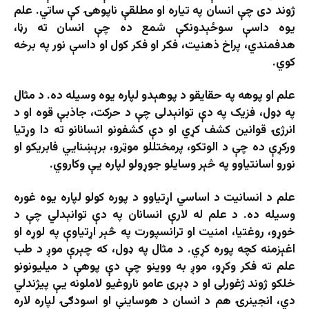
ژوند دی چې انسان په تیاره او مطلقې ناپوهۍ کې ساتي. علم
یوه داسې سوځېدونکې شمع ده چې انسان ته رڼا،
هدفمندي، پراخ ذهنیت، فکر او فکر کول او داسې نور په برخه
کوي.
علم او پوهه په حقایقو د پوهېدو لپاره یوه وسیله ده. د مثال
په ډول، فزیک په دې توانېدلی چې د حرکت، جاذبې قوه او د
انرژۍ قوانین کشف کړي او دې کشفونو انسانانو ته دا وړتیا
ورکړې ده چې د الوتکو، پرمختللو موټرو، برېښنايي فابریکو او
نورو اسانتیاوو په څېر وسایلو جوړولو لپاره یې وکاروي.
علم د انسانیت د اساسي اړتیاوو د پوره کولو لپاره یوه غوره
وسیله ده. د علم له لارې انسانان په دې توانېدلي چې د
خوړو، روغتیا، امنیت او ترانسپورت په څېر اړتیاوې په لوړه او
اغېزمنه کچه پوره کړي. د مثال په ډول، که چېرې موږ د طب
علم ته فکر وکړو، موږ به ووینو چې دې پوهې د میلیونونو
خلکو ژوند ژغورلی او د ډېری عامو ناروغیو لاملونه یې پیژندلي
دي، انجینرۍ هم د انسان د هوساینې او اسودګۍ لپاره لاره