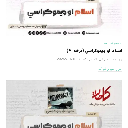
ډیموکراسي
اسلام او ډیموکراسي (برخه: ۴)
چهارشنبه _5 _اگست _2026AH 5-8-2026AD
نور یی ولوله