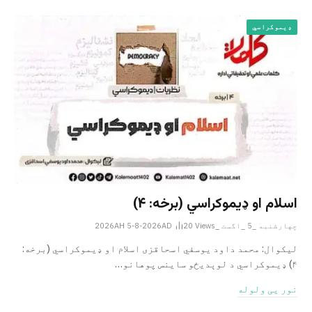
ډیموکراسي
اسلام او ډیموکراسي (برخه: ۴)
چهارشنبه _5 _اگست _2026AH 5-8-2026AD
Views
20
لیکوال: محمد داود یوسفي اسحاقزی اسلام او ډیموکراسي (برخه:
۴) ډیموکراسي د لوېدیځو ساینس پوهانو…
نور یی ولوله