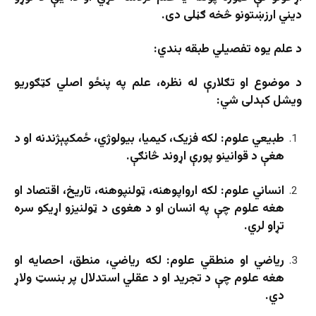
دیني ارزښتونو څخه ګڼلی دی.
د علم یوه تفصیلي طبقه بندي:
د موضوع او تګلارې له نظره، علم په پنځو اصلي کټګوریو
ویشل کېدلی شي:
طبیعي علوم: لکه فزیک، کیمیا، بیولوژي، ځمکپېژندنه او د
هغې د قوانینو پورې اړوند څانګې.
انساني علوم: لکه ارواپوهنه، ټولنپوهنه، تاریخ، اقتصاد او
هغه علوم چې په انسان او د هغوی د ټولنیزو اړیکو سره
تړاو لري.
ریاضي او منطقي علوم: لکه ریاضي، منطق، احصایه او
هغه علوم چې د تجرید او د عقلي استدلال پر بنسټ ولاړ
دي.