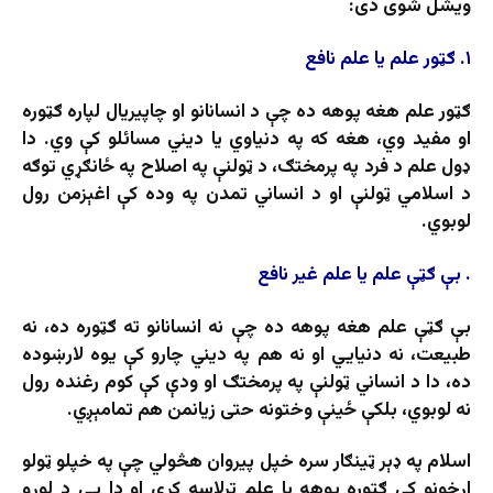
ویشل شوی دی:
۱. ګټور علم یا علم نافع
ګټور علم هغه پوهه ده چې د انسانانو او چاپیریال لپاره ګټوره
او مفید وي، هغه که په دنیاوي یا دیني مسائلو کې وي. دا
ډول علم د فرد په پرمختګ، د ټولنې په اصلاح په ځانګړي توګه
د اسلامي ټولنې او د انساني تمدن په وده کې اغېزمن رول
لوبوي.
.
بې ګټې علم یا علم غیر نافع
بې ګټې علم هغه پوهه ده چې نه انسانانو ته ګټوره ده، نه
طبیعت، نه دنیایي او نه هم په دیني چارو کې یوه لارښوده
ده، دا د انساني ټولنې په پرمختګ او ودې کې کوم رغنده رول
نه لوبوي، بلکې ځینې وختونه حتی زیانمن هم تمامېږي.
اسلام په ډېر ټینګار سره خپل پیروان هڅولي چې په خپلو ټولو
اړخونو کې ګټوره پوهه یا علم ترلاسه کړي او دا یې د لوړو