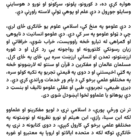
هواره کړې ده، د کورونو، پلونو، سړکونو او نورو د هوساینې
وسایلو جوړول د دې علم او پوهې ټولې لاسته راوړنې دي.
د دې علومو په منځ کې، اسلامي علوم یو ځانګړی ځای لري،
چې د ټولو علومو په سر کې دي. دې علومو انسانیت د ناپوهۍ
او ګمراهۍ له تیارو څخه راوویست، خراب شوي، خرافاتي او
زیان رسونکي کلتورونه او رواجونه یې رد کړل او د غوره
ارزښتونو، تمدن او انساني ارزښت سره یې ځای په ځای کړل.
مسلمان عالمان او مفکرین د قرآن او سنتو له لارښوونو څخه
په ګټې اخیستنې او د دوی په قیمتي تجربو په تکیه کولو سره،
په مختلفو علمي برخو کې د پام وړ خدمات وړاندې کړي دي. د
ډیری طبیعي، تجربوي، طبي او عقلي علومو تالیف او بنسټ د
دې پوهانو یا علماوو لخوا اېښودل شوی دی.
تر نن ورځې پورې، د اسلامي نړۍ د لویو مفکرینو او علماوو
لکه ابن سینا، رازي، ابن هیثم او نورو نظرونه او نوښتونه په
مختلفو علمي برخو کې کارول کېږي، د دوی کتابونه د نړۍ په
ځانګړې توګه لکه د متحده ایالاتو او اروپا په معتبرو او غوره