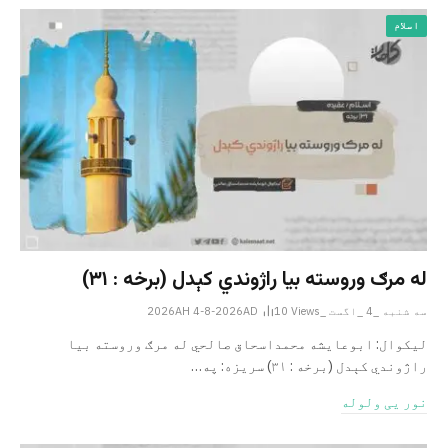
اسلام
له مرګ وروسته بیا راژوندي کېدل (برخه : ۳۱)
سه شنبه _4 _اگست _2026AH 4-8-2026AD
Views
10
لیکوال: ابوعایشه محمداسحاق صالحي له مرګ وروسته بیا
راژوندي کېدل (برخه : ۳۱) سریزه: په…
نور یی ولوله