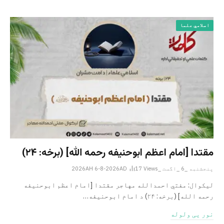
اسلامي علما
مقتدا [امام اعظم ابوحنیفه رحمه الله‎] (برخه: ۲۴)
پنجشنبه _6 _اگست _2026AH 6-8-2026AD
Views
17
لیکوال: مفتي احمدالله مهاجر مقتدا [امام اعظم ابوحنیفه
رحمه الله‎] (برخه: ۲۴) د امام ابوحنيفه…
نور یی ولوله