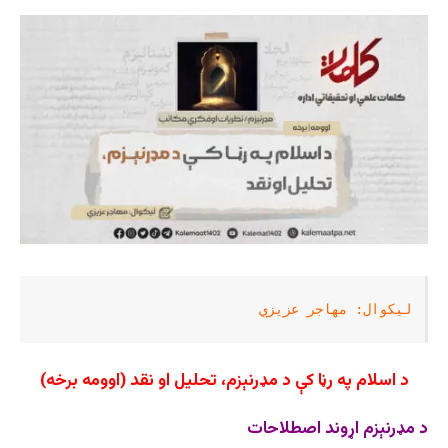
لیکوال: مهاجر عزیزي
د اسلام په رڼا کې د مډرنېزم، تحلیل او نقد
(اوومه برخه)
د مډرنېزم اړوند اصطلاحات