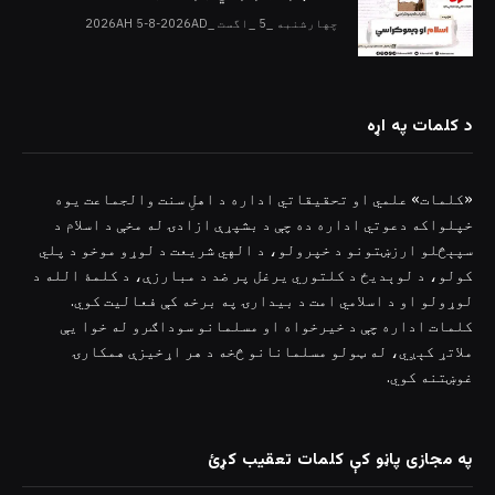
چهارشنبه _5 _اگست _2026AH 5-8-2026AD
د کلمات په اړه
«کلمات» علمي او تحقیقاتي اداره د اهلِ سنت والجماعت یوه
خپلواکه دعوتي اداره ده چې د بشپړې ازادۍ له مخې د اسلام د
سپېڅلو ارزښتونو د خپرولو، د الهي شریعت د لوړو موخو د پلي
کولو، د لوېدیځ د کلتوري یرغل پر ضد د مبارزې، د کلمۀ الله د
لوړولو او د اسلامي امت د بیدارۍ په برخه کې فعالیت کوي.
کلمات اداره چې د خیرخواه او مسلمانو سوداګرو له خوا یې
ملاتړ کېږي، له ټولو مسلمانانو څخه د هر اړخیزې همکارۍ
غوښتنه کوي.
په مجازی پاڼو کې کلمات تعقیب کړئ