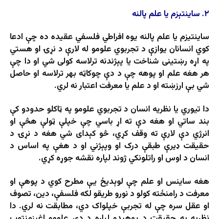
۲.
ساینتېزم یا علم پالنه
ساينتیزم یا علم پالنه يوه افراطي فلسفي عقيده ده چې ادعا
کوي انسانان يوازې د تجربوي علومو له لارې د نړۍ او هستي
په اړه رښتينی شناخت یا پېژندنه ترلاسه کولی شي او دا چې
هر هغه علم او پوهه چې د دې چوکاټه بهر ترلاسه او حاصل
شي بې ارزښته او د علم یا معرفت اعتبار نه لري.
دا تیوري یا نظریه انسان د تجربوي علومو په ټاکلو حدودو کې
بند ساتي او هغه دې ته اړ باسي چې خپلې ټولې هڅې او
انرژي دې لارې ته وقف کړي، څو کېدای شي هغه د نړۍ د
حقیقت ډیرې طبقې درک او وپېژني او د هغې په اساس د
انسان د اوس او راتلونکي ژوند لپاره نقشه جوړه کړي.
هغه ساينس او علم چې لوېديځ يې مطرح کوي د پوهې او
معرفت د رامنځته کولو د نورو طريقو لکه فلسفې، دین، تصوف
او عقل سره چې له تجربې خپلواک دي، مطابقت نه لري. دا
نظریه په حقيقت د پوهېدو لپاره د دې علومو اغېزمنتوب