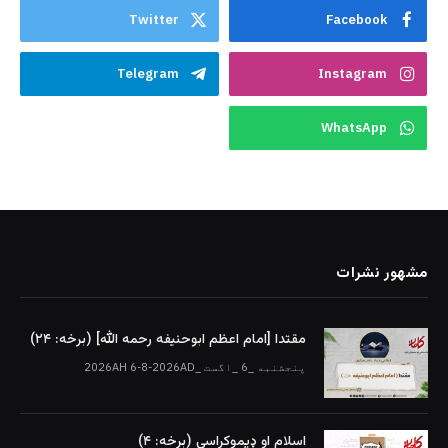
Twitter
Facebook
Telegram
Instagram
WhatsApp
مشهور نشرات
مقتدا [امام اعظم ابوحنیفه رحمه الله‎] (برخه: ۲۴)
پنجشنبه _6 _اگست _2026AH 6-8-2026AD
اسلام او ډیموکراسي (برخه: ۴)