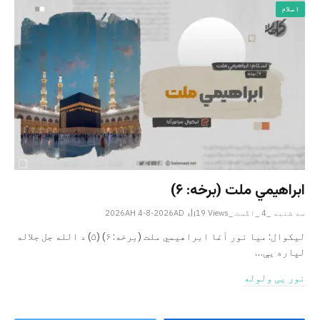
اسلام
ابراهيمي ملت (برخه: ۶)
سه شنبه _4 _اگست _2026AH 4-8-2026AD
Views
19
ليکوال: میا نور آغا ابراهيمي ملت (برخه: ۶) (۵) د الله جل جلاله
لپاره یې…
نور یی ولوله