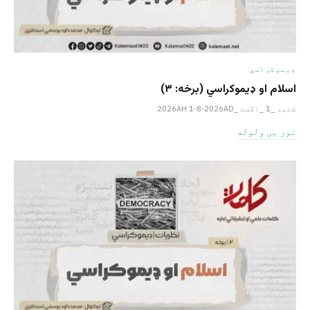
ډیموکراسي
اسلام او ډیموکراسي (برخه: ۳)
شنبه _1 _اگست _2026AH 1-8-2026AD
نور یی ولوله