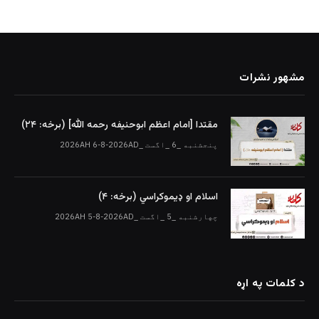
مشهور نشرات
مقتدا [امام اعظم ابوحنیفه رحمه الله‎] (برخه: ۲۴)
پنجشنبه _6 _اگست _2026AH 6-8-2026AD
اسلام او ډیموکراسي (برخه: ۴)
چهارشنبه _5 _اگست _2026AH 5-8-2026AD
د کلمات په اړه