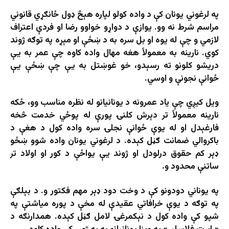
په لرغوني يونان کې د واده کولو لپاره هېڅ ډول ځانګړي قانوني
مراسم شرط نه‌ وو. يوازې د دواړو خواوو رضا او فردې اعتراف
لازمي و چې له یوه او بل سره به د ښځې او مېړه په توګه ژوند
کوي. نارينه به معمولاً هغه مهال واده کاوه چې عمر به یې
دریشو کلونو ته رسېدو، خو غوښتل به یې چې ښځې یې
ځوانې نجونې و اوسي.
ويل کیږي چې یاد عمرونه د يونانيانو له نظره مناسب وو، ځکه
نارينه معمولاً تر دېرش کلنۍ پورې له پوځي خدمت څخه
فارغېدل او له يوې ځوانې نجلۍ سره واده کول د هغې د
باکروالي ضمانت ګڼل کېده. د لرغوني يونان واده شوو ښځو
ډېر کم حقوق درلودل او ژوند یې یواځې د کور او اولاد تر
ساتنې محدود و.
په يوناني دودونو کې د وخت دود ډېر مهم فکتور و. د بېلګې
په توګه د يوې خرافاتي عقيدې له مخې د پوره مياشتې په
شپو کې واده کول د نېکمرغۍ لامل ګڼل کېده. همدارنګه د