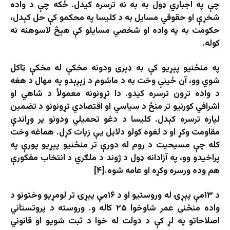
چې په اجباري ډول به به نه‌ ترسره کیدل. ځکه چې د واده
شخړې او حقوقي مسايل به د کليسا په محکمو کې حل کېدل،
حکومت به په واده او شخصي مسایلو کې هېڅ لاسوهنه نه‌
کوله.
په منځنيو پېړيو کې به ډېری ودونه مخکې له مخکې ټاکل
شوي وو، آن ځينې وخت به د ماشوم د زېږېدو په مهال د هغه
د واده تړون ترسره کیدو. دا تړونونه معمولاً د شاهي او
اشرافي کورنيو تر منځ د سياسي او اقتصادي تړونونو د تضمين
لپاره ترسره کېدل. کليسا د دغو تحميلي ودونو پر وړاندې
مقاومت وکړ او د لغوه کولو دلايل يې زيات کړل. هماغه وخت
کله چې مسيحيت د روم له دورې تر منځنيو پېړيو پورې په
پراخیدو وو، په آزادانه ډول د ژوند د ملګري د انتخاب مفکورې
هم وده ورسره وکړه او عامه شوه.[۴]
د ۱۳مې پېړۍ له وروستيو او د ۱۶مې پېړۍ تر لومړيو وختونو د
واده منځنی عمر شاوخوا ۲۵ کاله و. وروسته د پروتستاني
اصلاحاتو په لړ کې د دولت له خوا د ثبت شويو او قانوني