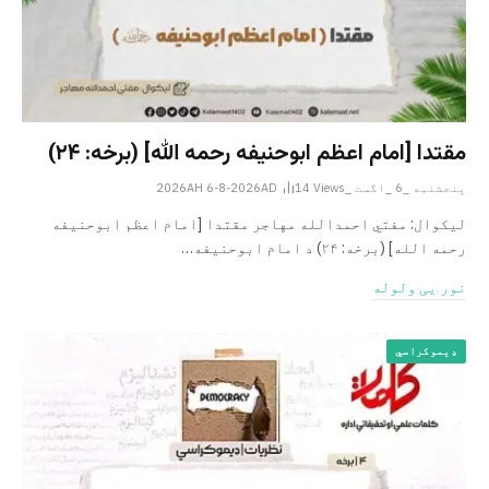
مقتدا [امام اعظم ابوحنیفه رحمه الله‎] (برخه: ۲۴)
پنجشنبه _6 _اگست _2026AH 6-8-2026AD
Views
14
لیکوال: مفتي احمدالله مهاجر مقتدا [امام اعظم ابوحنیفه
رحمه الله‎] (برخه: ۲۴) د امام ابوحنيفه…
نور یی ولوله
ډیموکراسي