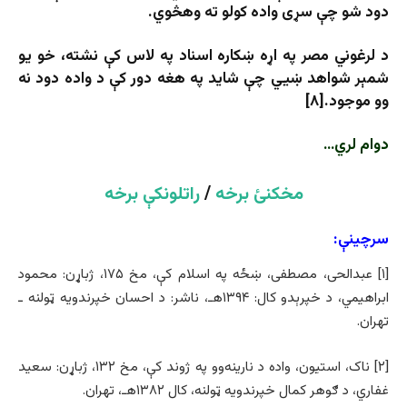
دود شو چې سړی واده کولو ته وهڅوي.
د لرغوني مصر په اړه ښکاره اسناد په لاس کې نشته، خو یو
شمېر شواهد ښيي چې شاید په هغه دور کې د واده دود نه‌
وو موجود.[۸]
دوام لري…
مخکنئ برخه
/
راتلونکې برخه
سرچینې:
[۱] عبدالحی، مصطفی، ښځه په اسلام کې، مخ ۱۷۵، ژباړن: محمود
ابراهيمي، د خپرېدو کال: ۱۳۹۴هـ، ناشر: د احسان خپرندویه ټولنه ـ
تهران.
[۲] ناک، استیون، واده د نارينه‌وو په ژوند کې، مخ ۱۳۲، ژباړن: سعيد
غفاري، د ګوهر کمال خپرندويه ټولنه، کال ۱۳۸۲هـ، تهران.