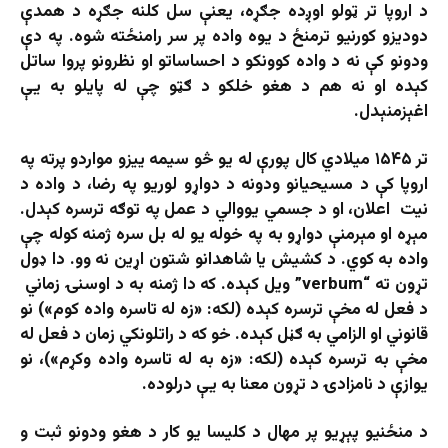
د اروپا تر ټولو اوږده جګړه، يعنې سل کلنه جګړه د همدې
دودیزو کورنيو ترمنځ د يوه واده پر سر رامنځته شوه. په دې
ودونو کې نه د واده کوونکو د احساساتو او نظرونو پروا ساتل
کېده او نه هم د هغو خلکو د ګټو چې له پايلو به يې
اغېزمنېدل.
تر ۱۵۴۵ میلادي کال پورې له یو څو سيمه ‌ييزو مواردو پرته په
اروپا کې د مسيحيانو ودونه د دواړو لوریو په رضا، د واده د
نيت اعلان، او د جسمي يووالي د عمل په توګه ترسره کېدل.
مېړه او مېرمنې دواړو به په خوله يو له بل سره ژمنه کوله چې
واده به کوي. د کشيش يا شاهدانو شتون اړين نه‌ وو. دا ډول
تړون ته “verbum” ويل کېده. که دا ژمنه به د اوسنۍ زماني
د فعل له مخې ترسره کېده (لکه: «زه له تاسره واده کوم») نو
قانوني او الزامي به ګڼل کېده. خو که د راتلونکي زمان د فعل له
مخې به ترسره کېده (لکه: «زه به له تاسره واده وکړم»)، نو
يوازې د نامزادۍ د تړون معنا به يې درلوده.
د منځنيو پېړيو پر مهال د کليسا يو کار د هغو ودونو ثبت و