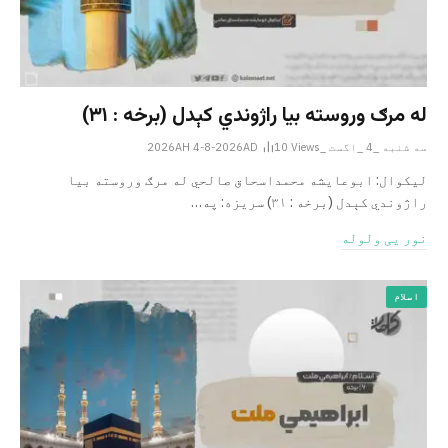
له مرګ وروسته بیا راژوندي کېدل (برخه : ۳۱)
سه شنبه _4 _اگست _2026AH 4-8-2026AD
Views
10
لیکوال: ابوعایشه محمداسحاق صالحي له مرګ وروسته بیا
راژوندي کېدل (برخه : ۳۱) سریزه: په…
نور یی ولوله
اسلام