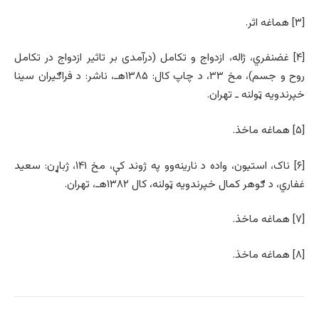
[۳] هماغه اثر.
[۴] غضنفري، ژاله، ازدواج و تکامل (درآمدی بر تاثیر ازدواج در تکامل
روح و جسم)، مخ ۳۳، د چاپ کال: ۱۳۸۵هـ، ناشر: د فراګیران سینا
خپرندویه ټولنه ـ تهران.
[۵] هماغه ماخذ.
[۶] ناک، استیون، واده د نارينه‌وو په ژوند کې، مخ ۱۴۱، ژباړن: سعيد
غفاري، د ګوهر کمال خپرندويه ټولنه، کال ۱۳۸۲هـ، تهران.
[۷] هماغه ماخذ.
[۸] هماغه ماخذ.