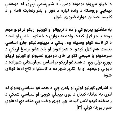
د خپلو مېړونو نومونه ومني. د شپاړسمې پېړۍ له دوهمې
نيمايي وروسته د واده لپاره د مور او پلار رضايت ‌نامه او د
کليسا تصديق دواړه ضروري شول.
په منځنيو پېړيو کې واده د نړيوالو او کورنيو اړیکو تر ټولو مهم
برخه یا جز ګڼل کېده. واده نه يوازې د ځمکو، سلطې او اتحاد
د تر لاسه کولو وسيله وه، بلکې د ديپلوماټيکو چارو اساسي
بنسټ هم ګڼل کېدو. د هېوادونو او پاچاهانو ترمنځ اړيکې د
سرحدونو يا طبيعي ګټو پر ځای دودیزو نسبونو او کورنيو اړیکو
پورې تړلې وې. د همدغو اړیکو پر اساس مجارستاني شهزاده د
ناپولي ولیعهد او یا انګرېز شهزاده د کاستيا د تاج ادعا کولای
شوه.
د اشرافي کورنيو لوڼې او زامن چې د همدغو سياسي ودونو له
لارې به تبادله کېدل د يوې پيچلې کورنۍ او سياسي شبکې د
رامنځته کیدو لامل کیده، چې ډېری وخت يې متضادې ادعاوې
هم راپورته کولې.[۳]