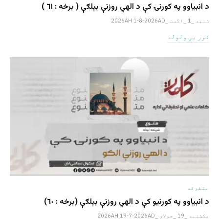
د انبیاوو په کورنۍ کې د الهي روزنې بېلګې ( برخه : ٦١ )
شنبه _1 _اگست _2026AH 1-8-2026AD
نور یی ولوله
متفرقه
د انبیاوو په کورنیو کې د الهي روزنې بېلګې (برخه : ٦٠)
یکشنبه _19 _جولای _2026AH 19-7-2026AD