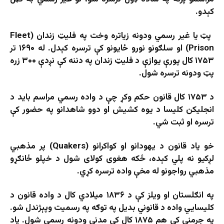
کېدو.
پټ يا غير رسمي ودونه زیاتره وخت په فليټ زندان (Fleet
Prison) او سلګونو نورو ځایونو کې ترسره کېدل. له ۱۶۹۰ تر
۱۷۵۳ کال پورې يوازې د فليټ زندان په دننه کې نږدې ۳۰۰ زره
پټ ودونه ترسره شول.
د ۱۷۵۳ کال قانون حکم وکړ چې د واده رسمي مراسم بايد د
انجليکن کليسا د يوه کشيش او دوو شاهدانو په حضور کې
ترسره او ثبت شي.
خو یاد قانون د يهودانو او کواکرانو (Quakers) پر مذهبي
لږکيو نه‌ پلي کېده، ځکه هغوی کولای شول د خپلو ځانګړو
مذهبي رواجونو له مخې واده ترسره کړي.
په انګلستان او ويلز کې د ۱۸۳۶ میلادي کال د واده قانون د
کليسايي واده د قانوني بديل په توګه په رسميت وپېژندل شو.
په جرمني کې هم ۱۸۷۵ کال کې مدني ودونه رسمي شول. یاد