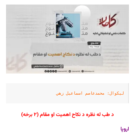
لیکوال: محمدعاصم اسماعیل­ زهي
د طب له نظره د نکاح اهمیت او مقام (۲ برخه)
اروپا