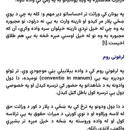
«رابرټ فلاسلېر» په وينا يونانيانو به په ژمي کې واده کاوه.
په يونان کې وراثت تر احساساتو ډېر مهم و: کله به چې د يوې
ښځې پلار مړ کیدو او نارينه وارث به يې نه ‌درلود، نو مجبوره
به وه چې له خپل نږدې نارينه خپلوان سره واده وکړي، آن که
مجبوره به وه نو له خپل اوسني مېړه څخه به یې هم طلاق
اخیست.[۱]
لرغونی روم
په لرغوني روم کې د واده بېلابېلې بڼې موجودې وې. تر ټولو
دودیزه بڼه یې (conventio in manum) نومېده، دا ډول
وادونه به د شاهدانو په حضور کې ترسره کیدل او په خصوصي
ډول یې ترسره کول باطل ګڼل کیدل.
د دا ډول ودونو په ترڅ کې به ښځې د پلار د کور د وراثت حق
له لاسه ورکاوه او د نوې کورنۍ د ميراث حقوق به يې ترلاسه
کول او له واده وروسته به ښځه د خپل مېړه تر بشپړې
واکمنۍ لاندې راتله.