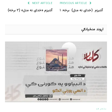
NEXT ARTICLE
PREVIOUS ARTICLE
آتئیزم (خدای نه منل) برخه: ۱
آتئیزم «خدای نه منل» (۲ برخه)
اړوند منځپانګې
متفرقه