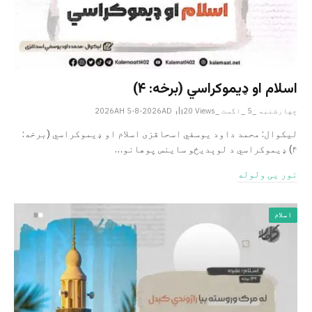
اسلام او ډیموکراسي (برخه: ۴)
چهارشنبه _5 _اگست _2026AH 5-8-2026AD
Views
20
لیکوال: محمد داود یوسفي اسحاقزی اسلام او ډیموکراسي (برخه:
۴) ډیموکراسي د لوېدیځو ساینس پوهانو…
نور یی ولوله
اسلام