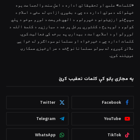
«کلمات» علمي او تحقیقاتي اداره د اهلِ سنت والجماعت یوه
خپلواکه دعوتي اداره ده چې د بشپړې ازادۍ له مخې د اسلام د
سپېڅلو ارزښتونو د خپرولو، د الهي شریعت د لوړو موخو د پلي
کولو، د لوېدیځ د کلتوري یرغل پر ضد د مبارزې، د کلمۀ الله د
لوړولو او د اسلامي امت د بیدارۍ په برخه کې فعالیت کوي.
کلمات اداره چې د خیرخواه او مسلمانو سوداګرو له خوا یې
ملاتړ کېږي، له ټولو مسلمانانو څخه د هر اړخیزې همکارۍ
غوښتنه کوي.
په مجازی پاڼو کې کلمات تعقیب کړئ
Twitter
Facebook
Telegram
YouTube
WhatsApp
TikTok