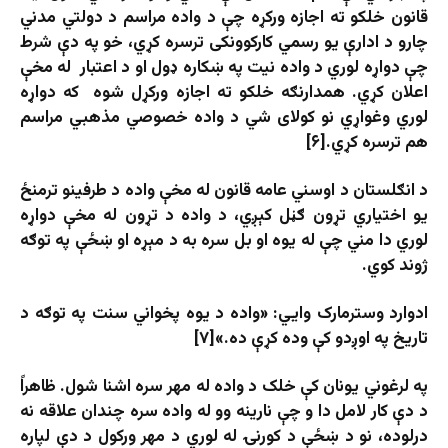
قانون خلکو ته اجازه ورکړه چې د واده مراسم د دولتي مدني
چارو د ادارې يو رسمي کارکوونکی ترسره کړي، خو په دې شرط
چې دواړه لوري د واده نيت په ښکاره ډول او د اعتبار
له مخې
اعلان کړي. همدارنګه خلکو ته اجازه ورکړل شوه که دواړه
لوري وغواړي نو کولای شي د واده خصوصي مذهبي مراسم
هم ترسره کړي.[۶]
د انګلستان د اوسني عامه قانون له مخې واده د طرفینو ترمنځ
يو اختیاري تړون ګڼل کېږي، د واده د تړون له مخې دواړه
لوري دا مني چې له یوه او بل سره به د مېړه او ښځې په توګه
ژوند کوي.
ادوارد وسترمارک وايي: «واده د یوه پخواني سنت په توګه د
تاریخ په اوږدو کې وده کړې ده.»[۷]
په لرغوني يونان کې خلک د واده له مهر سره اشنا شول. ظاهراً
د دې کار لامل دا و چې نارينه ‌وو له واده سره چندان علاقه نه
درلوده، نو د ښځې د کورنۍ له لوري د مهر ورکول د دې لپاره