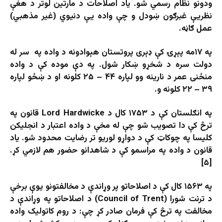
ودونو نظام رسمي شو. یاد اصلاحات د مارتين لوتر د هغې
نظریې غبرګون ښودل و چې واده یې دنيوي (غير مذهبي)
عمل ګاڼه.
په ۱۷مه پېړۍ کې ډېری پروتستان هېوادونه د واده په سر له
دولت سره د شخړو ښکار شول. په دې موده کې د واده
منځنی عمر د نارينه‌ وو لپاره ۴۴ – ۲۵ کلونه او د ښځو لپاره
۳۹ – ۲۲ کلونه و.
په انګلستان کې د ۱۷۵۳ کال د Lord Hardwicke قانون په
ترڅ کې دا تصويب شو چې له مخې د واده اعتبار د انجليکن
کليسا په چوکاټ کې د دواړو لوریو تر رضایت محدود شو. یاد
قانون د واده په مراسمو کې د شاهدانو حضور هم لازمي کړ.
[۵]
په ۱۵۶۳ کال کې د اصلاحاتو پر وړاندې د مخالفتونو يوې برخې
د ترنت شورا (Council of Trent) د اصلاحاتو په وړاندې د
مخالفت په ترڅ کې فرمان صادر کړ چې: د روم کاتوليک واده