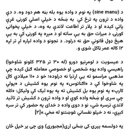
د (sine manu) په نوم د واده یوه بله بڼه هم دود وه. د دې
واده د تړون په ترڅ کې
به ښځه د خپلې اصلي کورنۍ غړې
پاتې کېده او د پلار تر اطاعت لاندې به وه، د خپلې پخوانۍ
کورنۍ د ميراث حق به يې ساته او د مېړه په کورنۍ کې به يې
هېڅ ډول قانوني حق نه‌ درلود. د نجونو د واده لپاره لږ تر لږه
۱۲ کاله عمر ټاکل شوی و.
د عیسويت د لومړنیو دورو (له ۳۰ تر ۳۲۵ کلونو شاوخوا)
راهيسې واده يوه شخصي او خصوصي معامله ګڼل کېده چې
مذهبي مراسمو ته یې اړتيا نه‌ درلوده؛ خو د ۱۱۰ میلادي کال
په شاوخوا کې د «اګناتوس» په نوم یوه کشيش د «پولي
کارپ» په نوم یوه بل کشيش ته په يوه ليک کې ولیکل: «کله
چې سړی او ښځه واده کوي او د واده تړون د کشيش تر تائيد
لاندې ترسره شي، نو د دوی واده د خدای په حضور کې تر سره
کېږي، نه د خپلو نفساني غوښتنو له مخې.»[۲]
په دولسمه پېړۍ کې ښځې اړې(مجبورې) وې چې پر خپل ځان