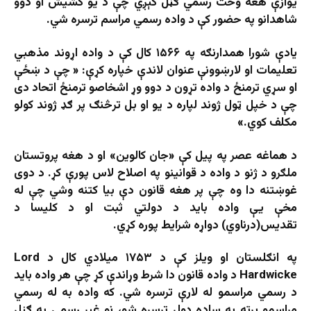
يوازې هغه وخت رسمي ګڼل کېږي چې د يو کشيش او دوو
شاهدانو په حضور کې د واده رسمي مراسم ترسره شي.
یادې شورا همدارنګه په ۱۵۶۶ کال کې د واده اړوند مذهبي
تعليمات او لارښوونې عنوان لاندې خپاره کړې: « چې د ښځې
او سړي ترمنځ د واده تړون د دوو وړ اشخاصو ترمنځ اتحاد دی
چې د خپل ټول ژوند لپاره د یو او بل ترڅنګ پر ګډ ژوند کولو
مکلف کوي.»
د هماغه عصر په پیل کې «جان کالوين» او د هغه پروتستان
ملګرو د ژنو د واده د قوانينو په اصلاح لاس پورې کړ. د دوی
غوښتنه دا وه چې پر هغه قانون دې بيا کتنه وشي چې له
مخې يې واده بايد د دولتي ثبت او د کليسا د
تقديس(درناوي) دواړه شرايط پوره کړي.
په انګلستان او ويلز کې د ۱۷۵۳ میلادي کال د Lord
Hardwicke د واده قانون دا شرط وړاندې کړ چې هر واده بايد
د رسمي مراسمو له لارې ترسره شي. که واده به له رسمي
مراسمو پرته په ساده ډول ترسره شو، نو غير رسمي به ګڼل