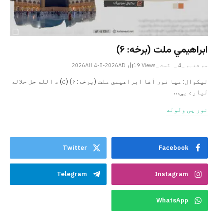
ابراهيمي ملت (برخه: ۶)
سه شنبه _4 _اگست _2026AH 4-8-2026AD
Views
19
ليکوال: میا نور آغا ابراهيمي ملت (برخه: ۶) (۵) د الله جل جلاله
لپاره یې…
نور یی ولوله
Twitter
Facebook
Telegram
Instagram
WhatsApp