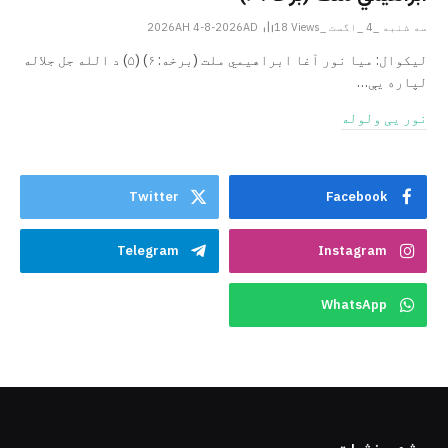
سه شنبه _4 _اگست _2026AH 4-8-2026AD
Views
18
ليکوال: میا نور آغا ابراهيمي ملت (برخه: ۶) (۵) د الله جل جلاله
لپاره یې…
نور یی ولوله
Twitter
Facebook
Telegram
Instagram
WhatsApp