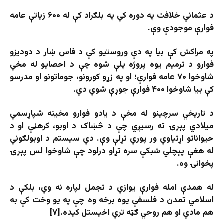
د عثماني خلافت په دوره کې په بلګراد کې له ۶۰۰ زیاتې عامه
فوارې موجودې وې.
په مراکش کې بیا په دې وروستیو کې د فاس ښار د دودیزو
فوارو د ترمیم یوه پروژه پلې شوه چې د احصایو له مخې
شاوخوا ۷۰ عامه فوارې؛ او په زړو کورونو، جوماتونو او مدرسو
کې بیا شاوخوا ۴۰۰ فوارې جوړې شوې دي.
د تاریخي سرچینو له مخې د یادو فوارو مخینه شپاړسمې
میلادي پېړۍ ته رسیږي چې د څښاک د اوبو، کرهڼې او د
حیواناتو اړتیاوې ور پورې تړلې وې. دې سیستم د اوبولګونې
له هغې پېچلي شبکې سره تړاو درلود چې شاوخوا لس پېړۍ
پخوانۍ وه.
له همدې امله فوارې یوازې د تجمل لپاره نه وې، بلکې د
اسلامي تمدن د فلسفې یوه برخه وه چې په یو وخت کې به
هم مادي او هم روحي ګټه ترې اخیستل کیده.[۷]