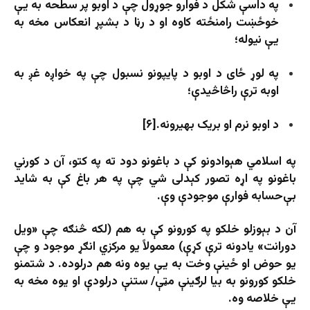
په داسې شکل د فوارو جوړول چې د اوبو پر سطحه به یې
خوځښت رامنځته کاوه او د رڼا د بشپړ انعکاس مخه به
یې نیوله؛
په لوړ ځای د اوبو د پایپونو نسبول چې په خواږه غږ به
اوبه ترې راڅاڅیدې؛
د اوبو نرم او بریک بهیرونه.[۶]
په اسلامي هېوادونو کې د باغونو دود ته په کتو، آن د کورني
باغونو په اړه تصور کېدلی شي چې په هر باغ کې به شاید
بې‌حسابه فوارې موجودې وې.
آن د بېوزلو خلکو په کورونو کې به هم (لکه څنګه چې «ویل
دورانت» یادونه ترې کړې) معمولاً یو مرکزي انګړ موجود و چې
یو حوض او ځینې وخت به یې یوه ونه هم درلوده. د شتمنو
خلکو کورونو به بیا لرګینې مټې/ ستنې درلودې او یوه مخه به
یې خلاصه وه.