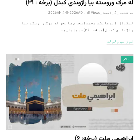
له مرګ وروسته بیا راژوندي کېدل (برخه : ۳۱)
سه شنبه _4 _اگست _2026AH 4-8-2026AD
Views
8
لیکوال: ابوعایشه محمداسحاق صالحي له مرګ وروسته بیا
راژوندي کېدل (برخه : ۳۱) سریزه: په…
نور یی ولوله
اسلام
ابراهيمي ملت (برخه: ۶)