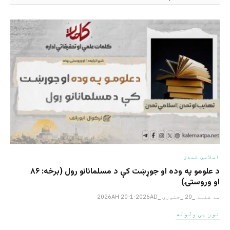
اسلامي تمدن
د علومو په وده او جوړښت کې د مسلمانانو رول (برخه: ۸۶
او وروستۍ)
سه شنبه _20 _جنوري _2026AH 20-1-2026AD
نور یی ولوله