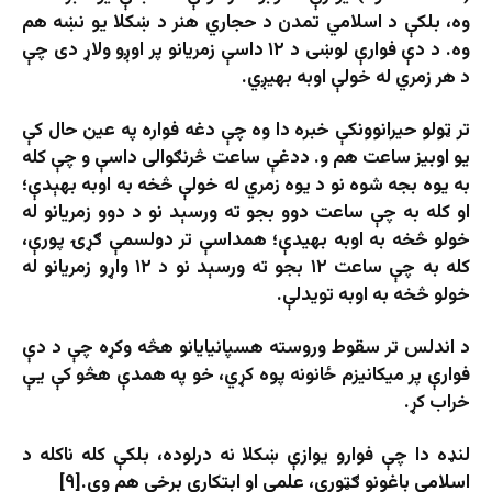
وه، بلکې د اسلامي تمدن د حجاري هنر د ښکلا یو نښه هم
وه. د دې فوارې لوښی د ۱۲ داسې زمریانو پر اوږو ولاړ دی چې
د هر زمري له خولې اوبه بهیږي.
تر ټولو حیرانوونکې خبره دا وه چې دغه فواره په عین حال کې
یو اوبیز ساعت هم و. ددغې ساعت څرنګوالی داسې و چې کله
به یوه بجه شوه نو د یوه زمري له خولې څخه به اوبه بهېدې؛
او کله به چې ساعت دوو بجو ته ورسېد نو د دوو زمریانو له
خولو څخه به اوبه بهیدې؛ همداسې تر دولسمې ګړۍ پورې،
کله به چې ساعت ۱۲ بجو ته ورسېد نو د ۱۲ واړو زمریانو له
خولو څخه به اوبه تویدلې.
د اندلس تر سقوط وروسته هسپانیایانو هڅه وکړه چې د دې
فوارې پر میکانیزم ځانونه پوه کړي، خو په همدې هڅو کې یې
خراب کړ.
لنډه دا چې فوارو یوازې ښکلا نه درلوده، بلکې کله ناکله د
اسلامي باغونو ګټورې، علمي او ابتکاري برخې هم وې.[۹]