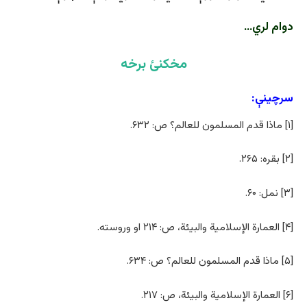
دوام لري…
مخکنئ برخه
سرچینې:
[۱] ماذا قدم المسلمون للعالم؟ ص: ۶۳۲.
[۲] بقره: ۲۶۵.
[۳] نمل: ۶۰.
[۴] العمارة الإسلامیة والبیئة، ص: ۲۱۴ او وروسته.
[۵] ماذا قدم المسلمون للعالم؟ ص: ۶۳۴.
[۶] العمارة الإسلامیة والبیئة، ص: ۲۱۷.