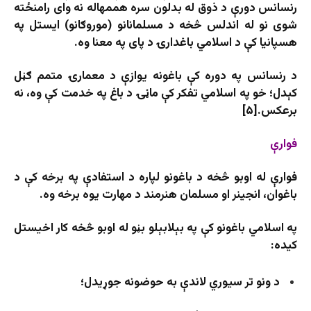
رنسانس دورې د ذوق له بدلون سره هممهاله نه وای رامنځته
شوی نو له اندلس څخه د مسلمانانو (موروګانو) ایستل په
هسپانیا کې د اسلامي باغدارۍ د پای په معنا وه.
د رنسانس په دوره کې باغونه یوازې د معمارۍ متمم ګڼل
کېدل؛ خو په اسلامي تفکر کې ماڼۍ د باغ په خدمت کې وه، نه
برعکس.[۵]
فوارې
فوارې له اوبو څخه د باغونو لپاره د استفادې په برخه کې د
باغوان، انجینر او مسلمان هنرمند د مهارت یوه برخه وه.
په اسلامي باغونو کې په بېلابېلو بڼو له اوبو څخه کار اخیستل
کیده:
د ونو تر سیوري لاندې به حوضونه جوړیدل؛