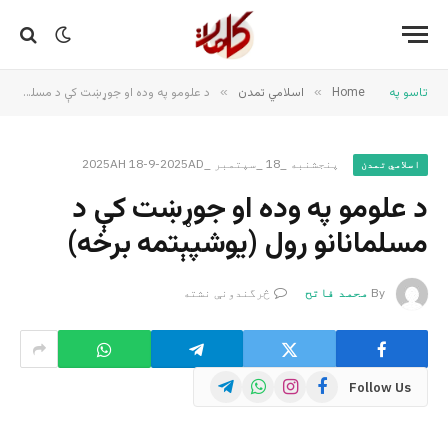
تاسو په
Home
»
اسلامي تمدن
»
د علومو په وده او جوړښت کې د مسلمانانو رول (یوشپېتمه برخه)
پنجشنبه _18 _سپتمبر _2025AH 18-9-2025AD
اسلامي تمدن
د علومو په وده او جوړښت کې د
مسلمانانو رول (یوشپېتمه برخه)
By
محمد فاتح
څرگندونې نشته
Telegram
WhatsApp
Instagram
Facebook
Follow Us