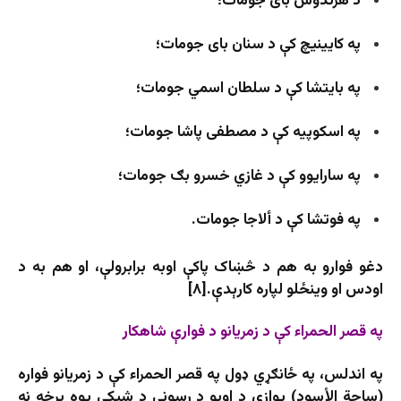
د هرتدوس بای جومات؛
په کایینیچ کې د سنان بای جومات؛
په بایتشا کې د سلطان اسمي جومات؛
په اسکوپیه کې د مصطفی پاشا جومات؛
په سارایوو کې د غازي خسرو بګ جومات؛
په فوتشا کې د ألاجا جومات.
دغو فوارو به هم د څښاک پاکې اوبه برابرولې، او هم به د
اودس او وینځلو لپاره کارېدې.[۸]
په قصر الحمراء کې د زمریانو د فوارې شاهکار
په اندلس، په ځانګړي ډول په قصر الحمراء کې د زمریانو فواره
(ساحة الأسود) یوازې د اوبو د رسونې د شبکې یوه برخه نه