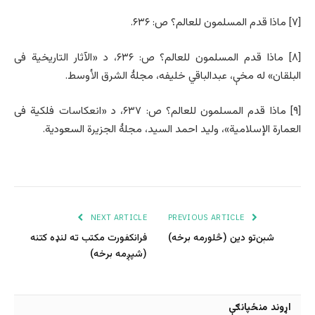
[۷] ماذا قدم المسلمون للعالم؟ ص: ۶۳۶.
[۸] ماذا قدم المسلمون للعالم؟ ص: ۶۳۶، د «الآثار التاریخیة فی
البلقان» له مخې، عبدالباقي خلیفه، مجلۀ الشرق الأوسط.
[۹] ماذا قدم المسلمون للعالم؟ ص: ۶۳۷، د «انعکاسات فلکیة فی
العمارة الإسلامیة»، ولید احمد السید، مجلۀ الجزیرة السعودیة.
NEXT ARTICLE
PREVIOUS ARTICLE
شېن‌تو دين (څلورمه برخه)
فرانکفورت مکتب ته لنډه کتنه
(شپږمه برخه)
اړوند منځپانګې