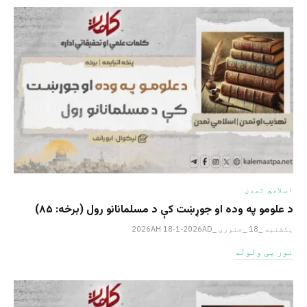
اسلامي تمدن
د علومو په وده او جوړښت کې د مسلمانانو رول (برخه: ۸۵)
یکشنبه _18 _جنوري _2026AH 18-1-2026AD
نور یی ولوله