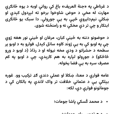
د غرناطې په «جنة العریف» باغ کې روانې اوبه د یوه ځانګړي
مهارت له مخې د حوض شاوخوا برخو ته لېږدول کېدې او
ښکلي نیم‌دایروي څپې به یې جوړولې. دا سبک یو ځانګړی
ابتکار و چې تر دې مخکې نه و رامنځته شوی.
د حوضونو دننه به ځینې کبان، مرغان او ځینې نور هغه ژوي
چې په اوبو کې به یې ژوند کاوه ساتل کېدل. فوارو به د اوبو پر
سطحه د حشراتو د ودې مخه نیوله او د رذاذ (د اوبو د وړو
څاڅکو) د جوړولو لپاره به هم کارېدې، چې د اوبو په کم
مصرف سره به یې فضا یخوله.
عامه فوارې د معنا، ښکلا او عملي دندې ګډ ترکیب وو. غوره
بېلګې یې د عثماني خلافت تر واک لاندې په بالکان کې د
جوماتونو فوارې دي، لکه:
د محمد کُسکي پاشا جومات؛