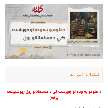
لیکوال: ابورائف
د علومو په وده او جوړښت کې د مسلمانانو رول (یوشپېتمه
برخه)