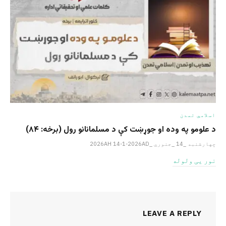
اسلامي تمدن
د علومو په وده او جوړښت کې د مسلمانانو رول (برخه: ۸۴)
چهارشنبه _14 _جنوري _2026AH 14-1-2026AD
نور یی ولوله
LEAVE A REPLY