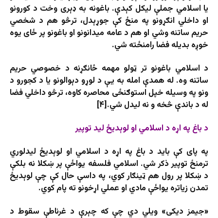
یا اسلامي جملې لیکل کېدې. باغونه به ډېری وخت د کورونو
او داخلي انګړونو په منځ کې جوړېدل، ترڅو هم د شخصي
حریم ساتنه وشي او هم د عامه میدانونو او باغونو پر ځای یوه
خوږه بدیله فضا رامنځته شي.
د اسلامي باغونو تر ټولو مهمه ځانګړنه د خصوصي حریم
ساتنه وه. له همدې امله به یې د لوړو دېوالونو یا د کجورو د
ونو په وسیله خپل استوګنځی محاصره کاوه، ترڅو داخلي فضا
له د باندې څخه و نه لیدل شي.[۴]
د باغ په اړه د اسلامي او لوېدیځ لید توپیر
په پای کې باید د باغ په اړه د اسلامي او لوېدیځ لیدلوري
ترمنځ توپیر ذکر شي. اسلامي فلسفه یواځې پر ښکلا نه بلکې
د ښکلا پر رول هم ټینګار کوي، په داسې حال کې چې لوېدیځ
تمدن زیاتره یواځې مادي او عملي اړخونو ته پام کوي.
«جیمز دیکی» ویلي دي چې که چېرې د غرناطې سقوط د