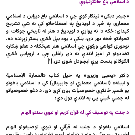
د اسلامي باغ ځانګړتیاوې
«جیمز دیکی» ټینګار کوي چې د اسلامي باغ ډیزاین د اسلامي
معمارۍ په څېر د لویدیځ په اصطلاحاتو کې نه شي تشریح
کېدای؛ ځکه دا نه یوازې د لویدیځ د هنر له تاریخي چوکاټ او
تحولاتو څخه بهر دی، بلکې د یوه بېل فکري بستر زېږنده ده.
نوموړی ګواهي ورکوي چې اسلامي هنر هېڅکله د هغو ښکاره
تضادونو تر اغېز لاندې نه دی راغلی چې د اروپایي فکري
الګوګانو بنسټ پرې اېښودل شوی دی.[۱]
ډاکټر «یحیی وزیري» په خپل کتاب «العمارة الإسلامية
والبيئة» (اسلامي معماري او چاپېریال) کې د اسلامي باغونو
یو شمېر ځانګړي خصوصیات بیان کړي دي، د دغو خصوصیاتو
له جملې ځینې یې په لاندې ډول دي:
د جنت په توصیف کې له قرآن کریم او نبوي سنتو الهام
اسلامي باغونو د جنت له قرآني او نبوي توصیفونو الهام
اخیستی و، حتّی د ونو د ډولونو، اوبو، تختونو، د ناستې ځایونو