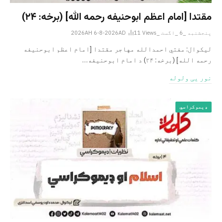
مقتدا [امام اعظم ابوحنیفه رحمه الله‎] (برخه: ۲۴)
پنجشنبه _6 _اگست _2026AH 6-8-2026AD
Views
11
لیکوال: مفتي احمدالله مهاجر مقتدا [امام اعظم ابوحنیفه
رحمه الله‎] (برخه: ۲۴) د امام ابوحنيفه…
نور یی ولوله
ډیموکراسي