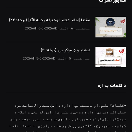
مشهور نشرات
مقتدا [امام اعظم ابوحنیفه رحمه الله‎] (برخه: ۲۴)
پنجشنبه _6 _اگست _2026AH 6-8-2026AD
اسلام او ډیموکراسي (برخه: ۴)
چهارشنبه _5 _اگست _2026AH 5-8-2026AD
د کلمات په اړه
«کلمات» علمي او تحقیقاتي اداره د اهلِ سنت والجماعت یوه
خپلواکه دعوتي اداره ده چې د بشپړې ازادۍ له مخې د اسلام د
سپېڅلو ارزښتونو د خپرولو، د الهي شریعت د لوړو موخو د پلي
کولو، د لوېدیځ د کلتوري یرغل پر ضد د مبارزې، د کلمۀ الله د