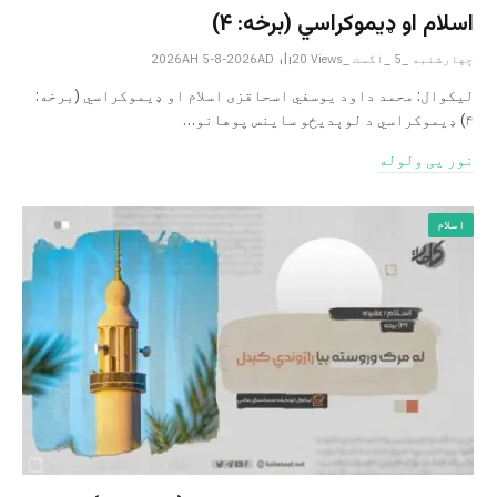
اسلام او ډیموکراسي (برخه: ۴)
چهارشنبه _5 _اگست _2026AH 5-8-2026AD
Views
20
لیکوال: محمد داود یوسفي اسحاقزی اسلام او ډیموکراسي (برخه:
۴) ډیموکراسي د لوېدیځو ساینس پوهانو…
نور یی ولوله
اسلام