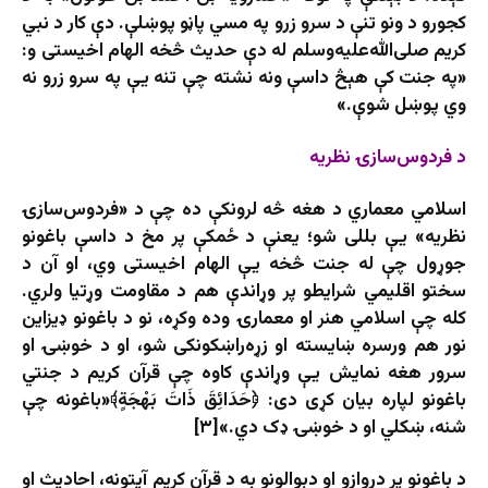
کجورو د ونو تنې د سرو زرو په مسي پاڼو پوښلې. دې کار د نبي
کریم صلی‌الله‌علیه‌وسلم له دې حدیث څخه الهام اخیستی و:
«په جنت کې هېڅ داسې ونه نشته چې تنه یې په سرو زرو نه
وي پوښل شوې.»
د فردوس‌سازۍ نظریه
اسلامي معماري د هغه څه لرونکې ده چې د «فردوس‌سازۍ
نظریه» یې بللی شو؛ یعنې د ځمکې پر مخ د داسې باغونو
جوړول چې له جنت څخه یې الهام اخیستی وي، او آن د
سختو اقلیمي شرایطو پر وړاندې هم د مقاومت وړتیا ولري.
کله چې اسلامي هنر او معمارۍ وده وکړه، نو د باغونو ډیزاین
نور هم ورسره ښایسته او زړه‌راښکونکی شو، او د خوښۍ او
سرور هغه نمایش یې وړاندې کاوه چې قرآن کریم د جنتي
باغونو لپاره بیان کړی دی: ﴿حَدَائِقَ ذَاتَ بَهْجَةٍ﴾«باغونه چې
شنه، ښکلي او د خوښۍ ډک دي.»[۳]
د باغونو پر دروازو او دېوالونو به د قرآن کریم آیتونه، احادیث او