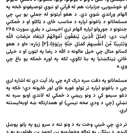
او خوشبویۍ جزئیات هم له قرآني او نبوي توصیفونو څخه په
الهام وړاندې شوې دي. د هغو آیتونو له جملې یو یې چې
مسلمانانو د باغونو لپاره د مناسب ځای د ټاکلو او د ځمکني
جنتونو د جوړولو لپاره الهام ترې اخیستی د بقرې سورت ۲۶۵
ایت دی: ﴿مَثَلُ الَّذِينَ يُنفِقُونَ أَمْوَالَهُمُ ابْتِغَاءَ مَرْضَاتِ اللَّهِ
وَتَثبِيتًا مِّنْ أَنفُسِهِمْ كَمَثَلِ جَنَّةٍ بِرَبْوَةٍ﴾.[۲] ژباړه: «او د هغو
كسانو مثال چې خپل مالونه د الله د رضا په لټون او د خپلى
ځاني ټينګښتيا په بنا لګوي، لكه په لوړه ځمكه يو باغ چې
وي.»
مسلمانانو په دقت سره درک کړه چې یاد آیت دې ته اشاره لري
چې د باغونو لپاره تر ټولو غوره ځای لوړ ځایونه دي؛ ځکه په
دغو سیمو کې د ونو ریښې د ځمکې له لاندې اوبو سره نه
نښلي (چې د ودې مخه نیسي) او همدارنګه ښه اوبه‌ایستنه
لري.
تر دې چې ځینې وخت به د ونو تنه د سرو زرو په پاڼو پوښل
کېده. د بېلګې په توګه «خمارویه بن احمد بن طولون» به د