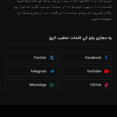
لوړولو او د اسلامي امت د بیدارۍ په برخه کې فعالیت کوي.
کلمات اداره چې د خیرخواه او مسلمانو سوداګرو له خوا یې
ملاتړ کېږي، له ټولو مسلمانانو څخه د هر اړخیزې همکارۍ
غوښتنه کوي.
په مجازی پاڼو کې کلمات تعقیب کړئ
Twitter
Facebook
Telegram
YouTube
WhatsApp
TikTok