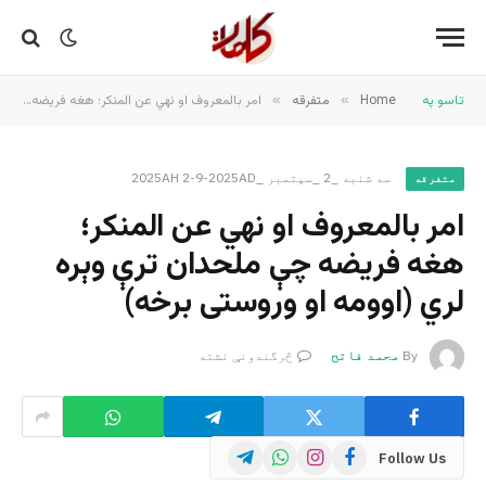
تاسو په
Home
»
متفرقه
»
امر بالمعروف او نهي عن المنكر؛ هغه فريضه چې ملحدان ترې وېره لري (اوومه او وروستی برخه)
سه شنبه _2 _سپتمبر _2025AH 2-9-2025AD
متفرقه
امر بالمعروف او نهي عن المنكر؛
هغه فريضه چې ملحدان ترې وېره
لري (اوومه او وروستی برخه)
By
محمد فاتح
څرگندونې نشته
Telegram
WhatsApp
Instagram
Facebook
Follow Us