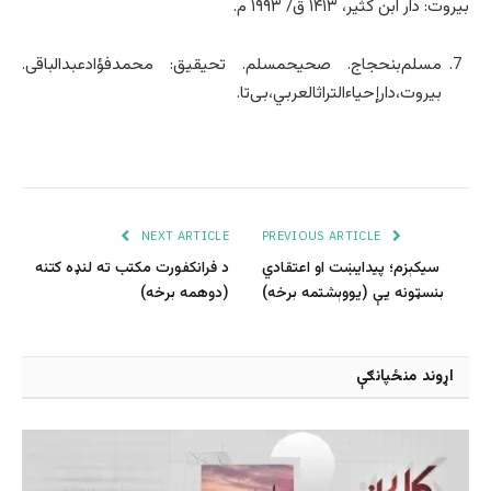
بيروت: دار ابن كثير، ۱۴۱۳ ق/ ۱۹۹۳ م.
مسلم‌بنحجاج. صحیحمسلم. تحیقیق: محمدفؤادعبدالباقی.
بیروت،دارإحیاءالتراثالعربي،بی‌تا.
NEXT ARTICLE
PREVIOUS ARTICLE
سیکېزم؛ پیدایښت او اعتقادي
د فرانکفورت مکتب ته لنډه کتنه
بنسټونه یې (یووېشتمه برخه)
(دوهمه برخه)
اړوند منځپانګې