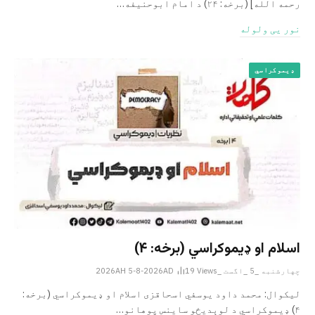
رحمه الله‎] (برخه: ۲۴) د امام ابوحنيفه…
نور یی ولوله
ډیموکراسي
اسلام او ډیموکراسي (برخه: ۴)
چهارشنبه _5 _اگست _2026AH 5-8-2026AD
Views
19
لیکوال: محمد داود یوسفي اسحاقزی اسلام او ډیموکراسي (برخه:
۴) ډیموکراسي د لوېدیځو ساینس پوهانو…