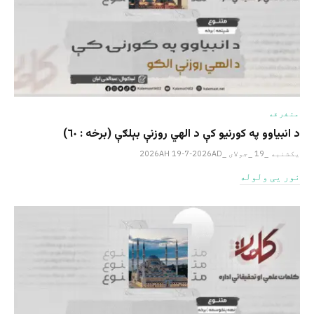
متفرقه
د انبیاوو په کورنیو کې د الهي روزنې بېلګې (برخه : ٦٠)
یکشنبه _19 _جولای _2026AH 19-7-2026AD
نور یی ولوله