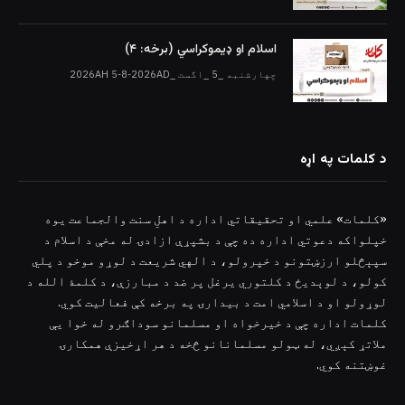
اسلام او ډیموکراسي (برخه: ۴)
چهارشنبه _5 _اگست _2026AH 5-8-2026AD
د کلمات په اړه
«کلمات» علمي او تحقیقاتي اداره د اهلِ سنت والجماعت یوه
خپلواکه دعوتي اداره ده چې د بشپړې ازادۍ له مخې د اسلام د
سپېڅلو ارزښتونو د خپرولو، د الهي شریعت د لوړو موخو د پلي
کولو، د لوېدیځ د کلتوري یرغل پر ضد د مبارزې، د کلمۀ الله د
لوړولو او د اسلامي امت د بیدارۍ په برخه کې فعالیت کوي.
کلمات اداره چې د خیرخواه او مسلمانو سوداګرو له خوا یې
ملاتړ کېږي، له ټولو مسلمانانو څخه د هر اړخیزې همکارۍ
غوښتنه کوي.