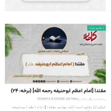
اسلامي علما
مقتدا [امام اعظم ابوحنیفه رحمه الله‎] (برخه: ۲۴)
پنجشنبه _6 _اگست _2026AH 6-8-2026AD
Views
9
لیکوال: مفتي احمدالله مهاجر مقتدا [امام اعظم ابوحنیفه