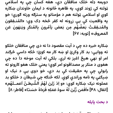
دويمه ډله خلک منافقان دي، هغه کسان چې په اسلامي
ټولنه کې ژوند کوي، په ظاهره ځانونه د ایمان خاوندان ښکاره
کوي او اسلامي ټولنه هم د مؤمنانو په سترګه ورته ګوري؛ خو
په واقعیت کې یې زړونه له کفر څخه ډک وي: «المُنـفِقونَ
والمُنـفِقـتُ بَعضُهُم مِن بَعض يَأمُرونَ بِالمُنكَرِ ويَنهَونَ عَنِ
المَعروفِ» [توبه: ۶۷]
ښکاره خبره ده چې د آيت مقصود دا نه دی چې منافقان خلکو
ته ووايي: بد کار وکړئ او ښه کار مه کوئ؛ ځکه داسې څرګند
امر او نهي هېڅ اغېز نه لري. بلکې له آیت موخه دا ده چې
هغوی د منکر پر مصداقونو امر کوي؛ يعنې خلک هغو کارونو ته
رابولي چې په حقيقت کې بد دي، خو دوی يې د نیک او
ښېګڼې په نامه وړاندې کوي. لکه څنګه چې شيطان د خلکو بد
عملونه نیک ښکاره کوي: «و اِذ زَيَّنَ لَهُمُ الشَّيطـنُ اَعمــلَهُم»
[انفال: ۴۸] «اَفَمَن زُيِّنَ لَهُ سوءُ عَمَلِهِ فَرَءاهُ حَسَنـًا» [فاطر: ۸]
د بحث پايله