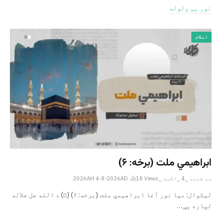
نور یی ولوله
اسلام
ابراهيمي ملت (برخه: ۶)
سه شنبه _4 _اگست _2026AH 4-8-2026AD
Views
18
ليکوال: میا نور آغا ابراهيمي ملت (برخه: ۶) (۵) د الله جل جلاله
لپاره یې…