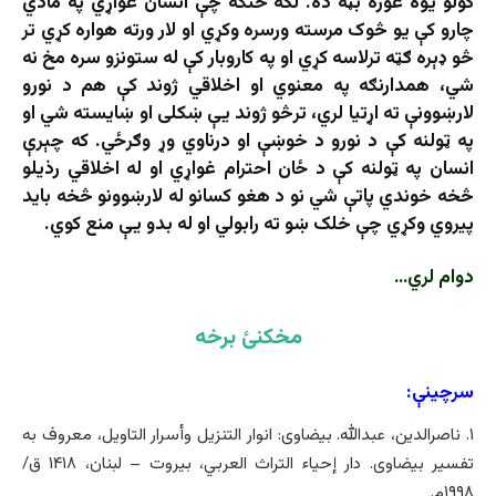
کولو يوه غوره بڼه ده. لکه څنګه چې انسان غواړي په مادي
چارو کې یو څوک مرسته ورسره وکړي او لار ورته هواره کړي تر
څو ډېره ګټه ترلاسه کړي او په کاروبار کې له ستونزو سره مخ نه
شي، همدارنګه په معنوي او اخلاقي ژوند کې هم د نورو
لارښوونې ته اړتیا لري، ترڅو ژوند يې ښکلی او ښايسته شي او
په ټولنه کې د نورو د خوښې او درناوي وړ وګرځي. که چېرې
انسان په ټولنه کې د ځان احترام غواړي او له اخلاقي رذيلو
څخه خوندي پاتې شي نو د هغو کسانو له لارښوونو څخه باید
پيروي وکړي چې خلک ښو ته رابولي او له بدو یې منع کوي.
دوام لري…
مخکنئ برخه
سرچینې:
۱. ناصرالدین، عبدالله. بیضاوی: انوار التنزیل وأسرار التاویل، معروف به
تفسیر بیضاوی. دار إحياء التراث العربي، بیروت – لبنان، ۱۴۱۸ ق/
۱۹۹۸م.