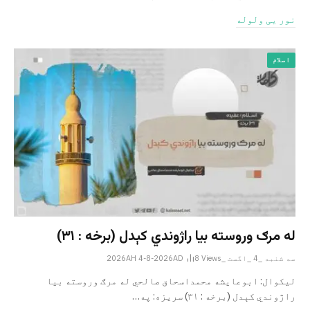
نور یی ولوله
اسلام
له مرګ وروسته بیا راژوندي کېدل (برخه : ۳۱)
سه شنبه _4 _اگست _2026AH 4-8-2026AD
Views
8
لیکوال: ابوعایشه محمداسحاق صالحي له مرګ وروسته بیا
راژوندي کېدل (برخه : ۳۱) سریزه: په…