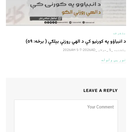
متفرقه
د انبیاؤو په کورنیو کې د الهي روزنې بېلګې ( برخه: ٥٩)
یکشنبه _5 _جولای _2026AH 5-7-2026AD
نور یی ولوله
LEAVE A REPLY