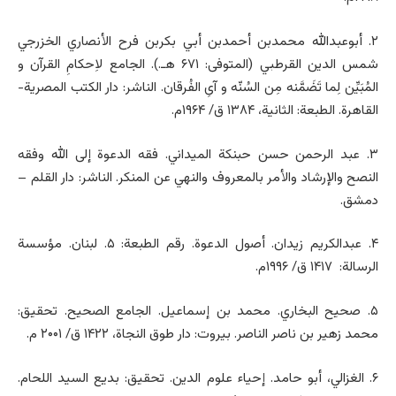
۲. أبوعبدالله محمدبن أحمدبن أبي بكربن فرح الأنصاري الخزرجي
شمس الدين القرطبي (المتوفى: ۶۷۱ هـ.). الجامع لاِحکامِ القرآن و
المُبَیِّن لِما تَضَمَّنه مِن السُنّه و آیِ الفُرقان. الناشر: دار الكتب المصرية-
القاهرة. الطبعة: الثانية، ۱۳۸۴ ق/ ۱۹۶۴م.
۳. عبد الرحمن حسن حبنكة الميداني. فقه الدعوة إلى الله وفقه
النصح والإرشاد والأمر بالمعروف والنهي عن المنكر. الناشر: دار القلم –
دمشق.
۴. عبدالکریم زیدان. أصول الدعوة. رقم الطبعة: ۵. لبنان. مؤسسة
الرسالة: ۱۴۱۷ ق/ ۱۹۹۶م.
۵. صحیح البخاري. محمد بن إسماعيل. الجامع الصحيح. تحقيق:
محمد زهير بن ناصر الناصر. بيروت: دار طوق النجاة، ۱۴۲۲ ق/ ۲۰۰۱ م.
۶. الغزالي، أبو حامد. إحياء علوم الدين. تحقيق: بدیع السيد اللحام.