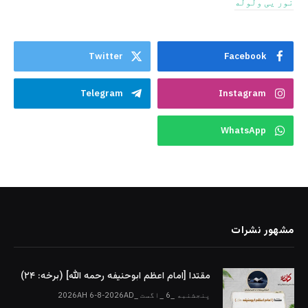
نور یی ولوله
Twitter
Facebook
Telegram
Instagram
WhatsApp
مشهور نشرات
مقتدا [امام اعظم ابوحنیفه رحمه الله‎] (برخه: ۲۴)
پنجشنبه _6 _اگست _2026AH 6-8-2026AD