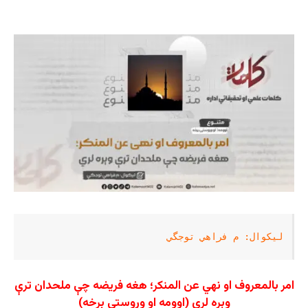
ليکوال: م فراهي توجگي
امر بالمعروف او نهي عن المنكر؛ هغه فريضه چې ملحدان ترې
وېره لري (اوومه او وروستی برخه)