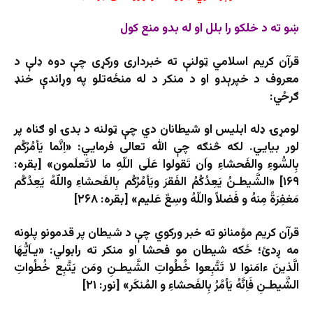
ښو ته د خلکو را بلل او له بدو منع کول
قرآن کريم اسلامي ټولنې ته خبرداری ورکړی چې دوه ډلې د
معروف د خپرېدو او د منکر د له منځه‌تلو په وړاندې خنډ
ګرځي:
لومړۍ ډله ابليس او شيطانان دي چې ټولنه د بدۍ او ګناه پر
لور بيايي. لکه څنګه چې الله تعالی فرمايي: «اِنَّما يَأمُرُكُم
بِالسُّوءِ والفَحشاءِ واَن تَقولوا عَلَى اللّهِ ما لاتَعلَمون» [بقره:
۱۶۹] «الشَّيطـنُ يَعِدُكُمُ الفَقرَ ويَأمُرُكُم بِالفَحشاءِ واللّهُ يَعِدُكُم
مَغفِرَةً مِنهُ و فَضلاً واللّهُ وسِعٌ عَليم» [بقره: ۲۶۸]
قرآن کریم مؤمنانو ته خبر ورکوي چې د شيطان پر قدمونو پلونه
مه ږدئ؛ ځکه شیطان مو فحشا او منکر ته رابولي: «يـاَيُّهَا
الَّذينَ ءامَنوا لا تَتَّبِعوا خُطُواتِ الشَّيطـنِ ومَن يَتَّبِع خُطُواتِ
الشَّيطـنِ فَاِنَّهُ يَأمُرُ بِالفَحشاءِ و المُنكَر» [نور: ۲۱]