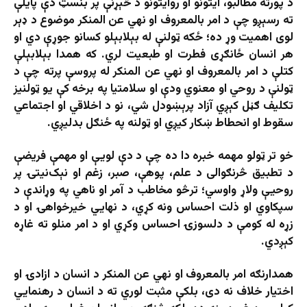
د پورته مطالبو، آيتونو او روايتونو د څېړنې پر بنسټ دې پايلې
ته رسېږو چې د امر بالمعروف او نهي عن المنکر موضوع د ډېر
لوی اهميت وړ ده؛ ځکه ټولنې له بېلابېلو کسانو جوړې دي او
هر انسان ځانګړی فطرت او طبعیت لري. که همدا بېلابېلې
کتلې د امر بالمعروف او نهي عن المنکر له پروسې پرته چې د
ټولنې د روحي او معنوي ودې او سلامتيا په برخه کې یو ټولنيز
تکليف ګڼل کېږي آزاد پرېښودل شي، نو د اخلاقي او اجتماعي
سقوط او انحطاط ښکار کیږي او ټولنه په ځنګل بدلیږي.
خو تر ټولو مهمه خبره دا ده چې د دې لویې او مهمې فريضې
د تطبيق څرنګوالی د علم، پوهې، صبر، زغم او نېک‌نیتۍ پر
روحيې ولاړ واوسي؛ ترڅو مخاطب د آمر او ناهي په وړاندې د
سپکاوي او ذلت احساس ونه کړي، د نهايي خيرخواهۍ او د
زړه له کومې د دلسوزۍ احساس وکړي او د امر منلو ته غاړه
کېږدي.
همدارنګه امر بالمعروف او نهي عن المنکر د انسان د ازادۍ او
اختيار خلاف نه دی، بلکې مثبت لوري ته د انسان د رهنمايي