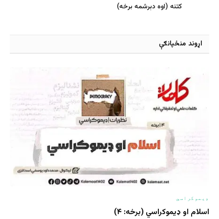
کتنه (اوه دېرشمه برخه)
اړوند منځپانګې
ډیموکراسي
اسلام او ډیموکراسي (برخه: ۴)