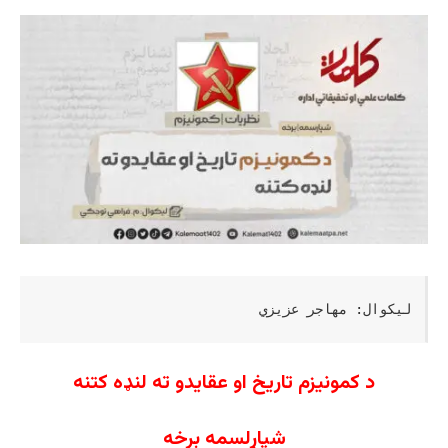
لیکوال: مهاجر عزیزي
د کمونیزم تاریخ او عقایدو ته لنډه کتنه
شپاړلسمه برخه