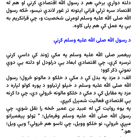
دلته دواړې برخې هم د رسول الله اقتصادي کړنې او هم له
اقتصاد سره تړلي قراني ایتونه تر غور لاندې نیسو، ځکه رسول
الله صلی الله علیه وسلم لومړنی شخصیت و، چې قرانکریم به
یې په عمل کې هم پلی کاوه.
د رسول الله صلی الله علیه وسلم کړنې
پیغمبر صلی الله علیه وسلم په مکي ژوند کې داسې کړنې
ترسره کړي، چې اقتصادي ابعاد یې درلودل او دلته یې دوې
نمونې ذکر کوو؛
الف: د مزد په بدل کې د مکې د خلکو د مالونو څرول؛ رسول
الله صلی الله علیه وسلم د خپلو اړتیاوو د پوره کولو لپاره د
مزد په مقابل کې د مکې د خلکو مالونه څرولي دي، چې دا کړنه
یې اقتصادي فعالیت شمېرل کیږي.
په یوه روایت کې له عبید بن عمیر څخه را نقل شوي، چې
رسول الله صلی الله علیه وسلم وفرمايل؛ ” ټولو پیغمبرانو
مېږې څرولي، نو خلکو وویل، چې تاسو هم څرولي؟ ویې ویل؛
هو.”