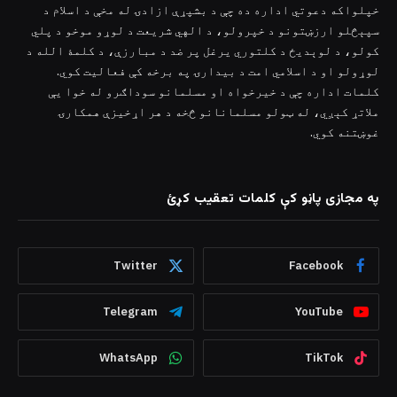
خپلواکه دعوتي اداره ده چې د بشپړې ازادۍ له مخې د اسلام د
سپېڅلو ارزښتونو د خپرولو، د الهي شریعت د لوړو موخو د پلي
کولو، د لوېدیځ د کلتوري یرغل پر ضد د مبارزې، د کلمۀ الله د
لوړولو او د اسلامي امت د بیدارۍ په برخه کې فعالیت کوي.
کلمات اداره چې د خیرخواه او مسلمانو سوداګرو له خوا یې
ملاتړ کېږي، له ټولو مسلمانانو څخه د هر اړخیزې همکارۍ
غوښتنه کوي.
په مجازی پاڼو کې کلمات تعقیب کړئ
Twitter
Facebook
Telegram
YouTube
WhatsApp
TikTok