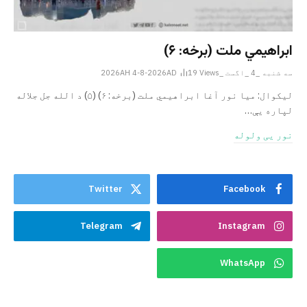
ابراهيمي ملت (برخه: ۶)
سه شنبه _4 _اگست _2026AH 4-8-2026AD
Views
19
ليکوال: میا نور آغا ابراهيمي ملت (برخه: ۶) (۵) د الله جل جلاله
لپاره یې…
نور یی ولوله
Twitter
Facebook
Telegram
Instagram
WhatsApp