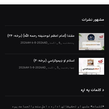
مشهور نشرات
مقتدا [امام اعظم ابوحنیفه رحمه الله‎] (برخه: ۲۴)
پنجشنبه _6 _اگست _2026AH 6-8-2026AD
اسلام او ډیموکراسي (برخه: ۴)
چهارشنبه _5 _اگست _2026AH 5-8-2026AD
د کلمات په اړه
«کلمات» علمي او تحقیقاتي اداره د اهلِ سنت والجماعت یوه