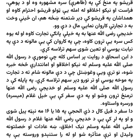
قریشو په منځ کې په (طاهرې) سره مشهوره وه او د پوهې،
فراست او نیکو اخلاقو له امله یې ټولو قریشو احترام کاوه او
همداشان په قریشو کې ډېر شتمنه ښځه هم، ان ځينې وخت
به د تجارتي کاروان نمايي مال د دې وو.
خدیجې رضی الله عنها به په خپلې پانګې تجارت کاوه او له یوه
کس سره یې تړون کاوه، چې په کاروان کې یې مالونه د دې په
نیابت یوسي او تعین شوی سهم ترلاسه کړي.
د ابن اسحاق د روایت پر اساس کله چې نوموړې د رسول الله
صلی الله علیه وسلم له نیکو اخلاقو او امانتداري څخه خبره
شوه، نو ترې ویې وغوښتل چې د دې مالونه شام ته د تجارت
په موخه یوسي او تر نورو ډېر سهم ترلاسه کړي. په پایله کې د
رسول الله صلی الله علیه وسلم او خدیجې رضی الله عنها
ترمنځ تړون وشو او په دې سفر کې یې خپل غلام (میسره)
ورسره واستاوه.
دا سفر د فیل کال د ذي الحجې په ۱۵ یا ۱۶ مه نېټه پیل شوی
و او په لړ کې یې د خدیجې رضي الله عنها غلام د رسول الله
صلی الله علیه وسلم نیک اخلاق، ښه عادات او خصلتونه
ولیدل او ترې متأثره شو او له را ستنېدو وروسته یې په