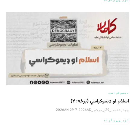
ډیموکراسي
اسلام او ډیموکراسي (برخه: ۲)
چهارشنبه _29 _جولای _2026AH 29-7-2026AD
نور یی ولوله