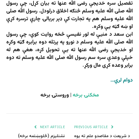
تفصیل سره خدیجې رضی الله عنها ته بیان کړل، چې رسول
الله صلی الله علیه وسلم څنګه اخلاق درلودل. رسول الله صلی
الله علیه وسلم هم په تجارت کې ډېر بریالۍ چارې ترسره کړې
او ښه ګټه یې وکړه.
ابن سعد د منیې له لور نفیسې څخه روایت کوي، چې رسول
الله صلی الله علیه وسلم د نورو په پرتله دوه برابره ګټه وکړه
او خدیجې رضی الله عنها ته یې تحویل کړه، هغې هم له
خپلې وعدې سره سم رسول الله صلی الله علیه وسلم ته دوه
برابر وعده کړی مال ورکړ.
دوام لري…
مخکنۍ برخه
| وروستۍ برخه
NEXT ARTICLE
PREVIOUS ARTICLE
د شریعت د مقاصدو علم ته یوه
نشنلیزم (څلوېښتمه برخه)