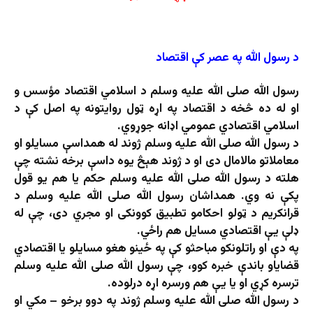
د رسول الله په عصر کې اقتصاد
رسول الله صلی الله علیه وسلم د اسلامي اقتصاد مؤسس و
او له ده څخه د اقتصاد په اړه ټول روایتونه په اصل کې د
اسلامي اقتصادي عمومي اډانه جوړوي.
د رسول الله صلی الله علیه وسلم ژوند له همداسې مسایلو او
معاملاتو مالامال دی او د ژوند هېڅ یوه داسې برخه نشته چې
هلته د رسول الله صلی الله علیه وسلم حکم یا هم یو قول
پکې نه وي. همداشان رسول الله صلی الله علیه وسلم د
قرانکریم د ټولو احکامو تطبیق کوونکی او مجري دی، چې له
ډلې یې اقتصادي مسایل هم راځي.
په دې او راتلونکو مباحثو کې په ځینو هغو مسایلو یا اقتصادي
قضایاو باندې خبره کوو، چې رسول الله صلی الله علیه وسلم
ترسره کړي او یا یې هم ورسره اړه درلوده.
د رسول الله صلی الله علیه وسلم ژوند په دوو برخو – مکي او