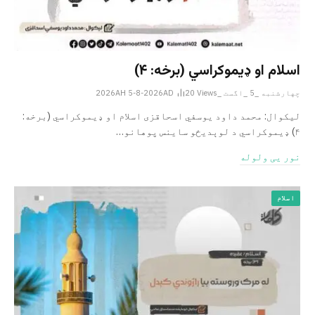
اسلام او ډیموکراسي (برخه: ۴)
چهارشنبه _5 _اگست _2026AH 5-8-2026AD
Views
20
لیکوال: محمد داود یوسفي اسحاقزی اسلام او ډیموکراسي (برخه:
۴) ډیموکراسي د لوېدیځو ساینس پوهانو…
نور یی ولوله
اسلام