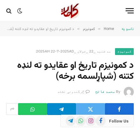
تاسو په
Home
»
کمونیزم
»
د کمونیزم تاریخ او عقایدو ته لنډه کتنه (شپاړلسمه برخه)
سه شنبه _22 _جولای _2025AH 22-7-2025AD
کمونیزم
د کمونیزم تاریخ او عقایدو ته لنډه
کتنه (شپاړلسمه برخه)
By
محمد فاتح
څرگندونې نشته
Telegram
WhatsApp
Instagram
Facebook
Follow Us