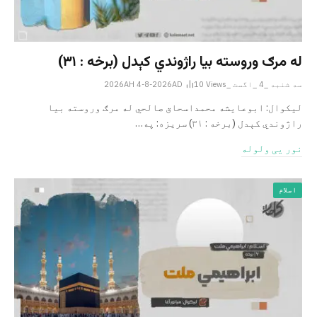
له مرګ وروسته بیا راژوندي کېدل (برخه : ۳۱)
سه شنبه _4 _اگست _2026AH 4-8-2026AD
Views
10
لیکوال: ابوعایشه محمداسحاق صالحي له مرګ وروسته بیا
راژوندي کېدل (برخه : ۳۱) سریزه: په…
نور یی ولوله
اسلام