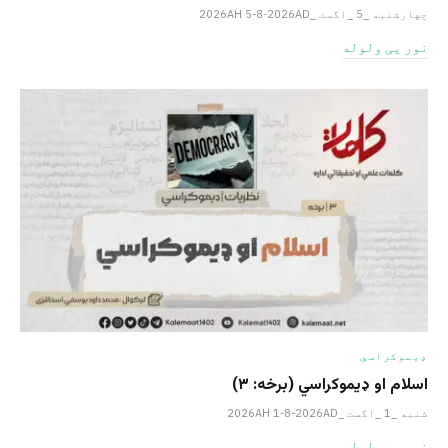
چهارشنبه _5 _اگست _2026AH 5-8-2026AD
نور یی ولوله
ډیموکراسي
اسلام او ډیموکراسي (برخه: ۳)
شنبه _1 _اگست _2026AH 1-8-2026AD
نور یی ولوله