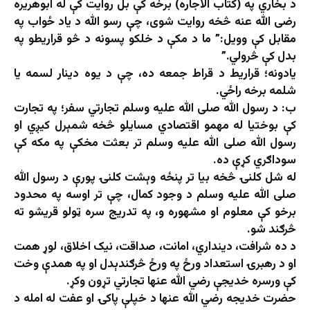
د بخاري په (کتاب الاجاره) برخه کې بل روایت کې له ابوهریره
رضی الله عنه څخه روایت شوی، چې رسو الله د یاد ځواب په
مقابل کې وویل:” ما د مکې د خلکو پسونه د څو قراریطو په
بدل کې څرولي.”
يادونه؛ قراریط د قراط جمعه ده، چې د یوه دینار لسمه یا
شلمه برخه راځي.
ب: د رسول الله صلی الله علیه وسلم تجارتي سفر؛ په تجارت
کې بوختیا له مهمو اقتصادي مسایلو څخه شمېرل کیږي او
رسول الله صلی الله علیه وسلم تر بعثت مخکې په مکه کې
سوداګري کړې ده.
له شل کلنۍ څخه بیا تر پنځه وېشت کلنۍ پورې د رسول الله
صلی الله علیه وسلم د وجود کمال، چې تر اوسه په محدود
برخو کې معلوم او مشهوره و، په تدریج سره ټولو قریشو ته
څرګند شو.
د ده شرافت، دینداري، امانت، صداقت، نیک اخلاق، لوړ همت
او د رهبرۍ استعداد ورځ په ورځ څرګندېدل او په همدې وخت
کې ورسره خدیجې رضي الله عنها تجارتي تړون وکړ.
حضرت خدیجه رضي الله عنها د خپلې پاکۍ او عفت له امله د