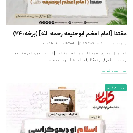
مقتدا [امام اعظم ابوحنیفه رحمه الله‎] (برخه: ۲۴)
پنجشنبه _6 _اگست _2026AH 6-8-2026AD
Views
17
لیکوال: مفتي احمدالله مهاجر مقتدا [امام اعظم ابوحنیفه
رحمه الله‎] (برخه: ۲۴) د امام ابوحنيفه…
نور یی ولوله
ډیموکراسي