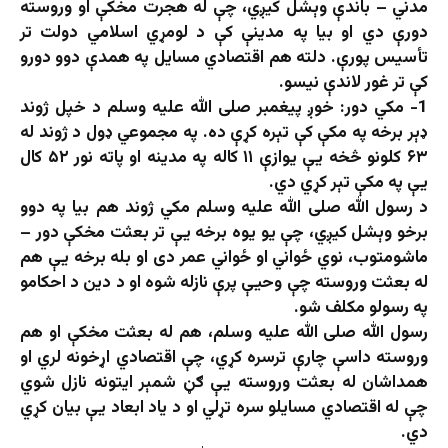
مدني – باندې وېشل کیږي، چې له هجرت مخکې او وروسته
دورې دي او بیا په مدینې کې د لومړي اسلامي دولت تر
تأسیس پورې. دلته هم اقتصادي مسایل په همدې دوو دورو
کې تر غور لاندې نیسو.
1- مکي دور: خوږ پیغمبر صلی الله علیه وسلم د خپل ژوند
ډېر برخه په مکې کې تېره کړې ده. په مجموعي ډول د ژوند له
۶۳ کلونو څخه یې یوازې ۱۱ کاله په مدینه او پاته نور ۵۲ کال
یې په مکې تېر کړي دي.
د رسول الله صلی الله علیه وسلم مکي ژوند هم بیا په دوو
برخو وېشل کیږي، چې یو یوه برخه یې تر بعثت مخکې دور –
ماشومتوب، نوي ځواني او ځواني عمر دی او بله برخه یې هم
له بعثت وروسته چې وحیې پرې نازله شوه او د دین د احکامو
په رسولو مکلف شو.
رسول الله صلی الله علیه وسلم، هم له بعثت مخکې او هم
وروسته داسې چارې ترسره کړي، چې اقتصادي اړخونه لري او
همداشان له بعثت وروسته یې ګڼ شمېر ایتونه نازل شوي
چې له اقتصادي مسایلو سره تړلي او د یاد ابعاد یې بیان کړي
دي.