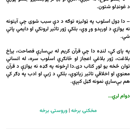
د غونډلو شتون.
– دا ډول اسلوب په ټولیزه توګه د دې سبب شوی چې آیتونه
نه یوازې د اورېدو وړ وي، بلکې ژور تاثیر لرونکي او دایمي پاتې
شي.
په پای کې، لنډه دا چې قرآن کریم له بې‌سارې فصاحت، پراخ
بلاغت، ژور بلاغي اعجاز او ځانګړي اسلوب سره، له انساني
توان څخه یو لوړ کتاب دی.دا اړخونه په ګډه نه یوازې د قرآن
معنوي او اخلاقي تاثیر زیاتوي، بلکې د ژبې او ادب په ډګر کې
هم بې‌سارې نمونه ګڼل کېږي.
دوام لري…
مخکنۍ برخه
|
وروستۍ برخه