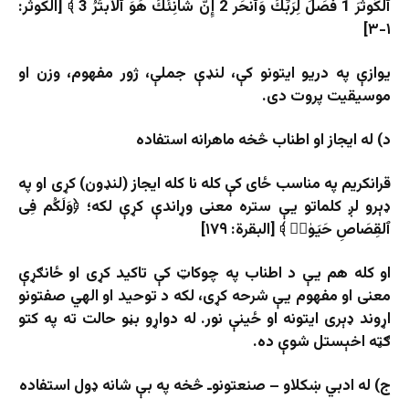
ٱلكَوثَرَ 1 فَصَلِّ لِرَبِّكَ وَٱنحَر 2 إِنَّ شَانِئَكَ هُوَ ٱلأَبتَرُ 3 ﴾ [الكوثر:
۱-۳]
یوازې په دریو ایتونو کې، لنډې جملې، ژور مفهوم، وزن او
موسیقیت پروت دی.
د) له ایجاز او اطناب څخه ماهرانه استفاده
قرانکریم په مناسب ځای کې کله نا کله ایجاز (لنډون) کړی او په
ډېرو لږ کلماتو یې ستره معنی وړاندې کړې لکه؛ ﴿وَلَكُم فِی
ٱلقِصَاصِ حَیَوٰةࣱ ﴾ [البقرة: ۱۷۹]
او کله هم یې د اطناب په چوکاټ کې تاکید کړی او ځانګړې
معنی او مفهوم یې شرحه کړی، لکه د توحید او الهي صفتونو
اړوند ډېری ایتونه او ځینې نور. له دواړو بڼو حالت ته په کتو
ګټه اخېستل شوې ده.
ج) له ادبي ښکلاو – صنعتونوـ څخه په بې شانه ډول استفاده