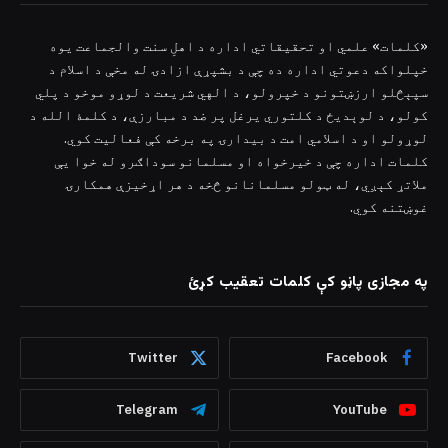
«کلمات» علمي او تحقیقاتي اداره د اهلِ سنت والجماعت یوه
خپلواکه دعوتي اداره ده چې د بشپړې ازادۍ له مخې د اسلام د
سپېڅلو ارزښتونو د خپرولو، د الهي شریعت د لوړو موخو د پلي
کولو، د لوېدیځ د کلتوري یرغل پر ضد د مبارزې، د کلمۀ الله د
لوړولو او د اسلامي امت د بیدارۍ په برخه کې فعالیت کوي.
کلمات اداره چې د خیرخواه او مسلمانو سوداګرو له خوا یې
ملاتړ کېږي، له ټولو مسلمانانو څخه د هر اړخیزې همکارۍ
غوښتنه کوي.
په مجازی پاڼو کې کلمات تعقیب کړئ
Twitter
Facebook
Telegram
YouTube