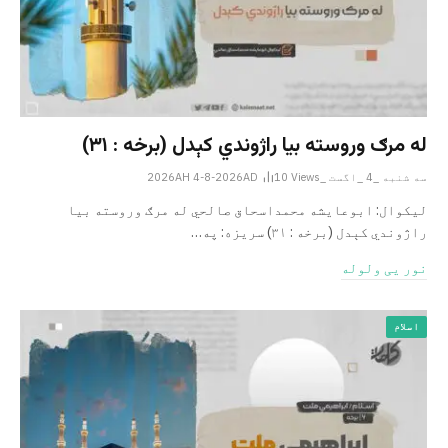
له مرګ وروسته بیا راژوندي کېدل (برخه : ۳۱)
سه شنبه _4 _اگست _2026AH 4-8-2026AD
Views
10
لیکوال: ابوعایشه محمداسحاق صالحي له مرګ وروسته بیا
راژوندي کېدل (برخه : ۳۱) سریزه: په…
نور یی ولوله
اسلام