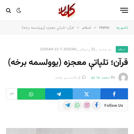
تاسو په
Home
»
اسلام
»
قرآن؛ تلپاتې معجزه (یوولسمه برخه)
سه شنبه _22 _جولای _2025AH 22-7-2025AD
اسلام
قرآن؛ تلپاتې معجزه (یوولسمه برخه)
By
محمد فاتح
څرگندونې نشته
Telegram
WhatsApp
Instagram
Facebook
Follow Us