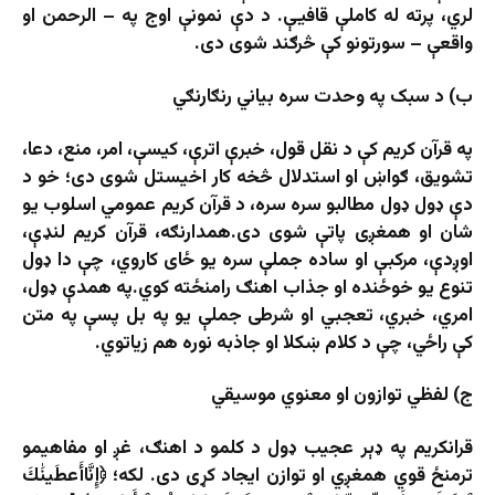
لري، پرته له کاملې قافیې. د دې نمونې اوج په – الرحمن او
واقعې – سورتونو کې څرګند شوی دی.
ب) د سبک په وحدت سره بیاني رنګارنګي
په قرآن کریم کې د نقل قول، خبرې اترې، کیسې، امر، منع، دعا،
تشویق، ګواښ او استدلال څخه کار اخیستل شوی دی؛ خو د
دې ډول ډول مطالبو سره سره، د قرآن کریم عمومي اسلوب یو
شان او همغږی پاتې شوی دی.همدارنګه، قرآن کریم لنډې،
اوږدې، مرکبې او ساده جملې سره یو ځای کاروي، چې دا ډول
تنوع یو خوځنده او جذاب اهنګ رامنځته کوي.په همدې ډول،
امري، خبري، تعجبي او شرطی جملې یو په بل پسې په متن
کې راځي، چې د کلام ښکلا او جاذبه نوره هم زیاتوي.
ج) لفظي توازون او معنوي موسیقي
قرانکریم په ډېر عجیب ډول د کلمو د اهنګ، غږ او مفاهیمو
ترمنځ قوي همغږي او توازن ایجاد کړی دی. لکه؛ ﴿إِنَّاأَعطَینَٰكَ