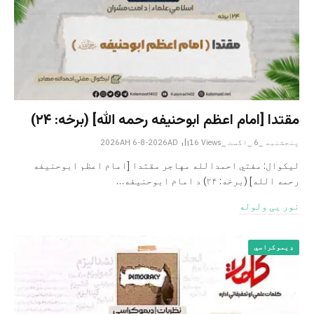
مقتدا [امام اعظم ابوحنیفه رحمه الله‎] (برخه: ۲۴)
پنجشنبه _6 _اگست _2026AH 6-8-2026AD
Views
16
لیکوال: مفتي احمدالله مهاجر مقتدا [امام اعظم ابوحنیفه
رحمه الله‎] (برخه: ۲۴) د امام ابوحنيفه…
نور یی ولوله
ډیموکراسي