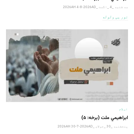
سه شنبه _4 _اگست _2026AH 4-8-2026AD
نور یی ولوله
اسلام
ابراهيمي ملت (برخه: ۵)
پنجشنبه _30 _جولای _2026AH 30-7-2026AD