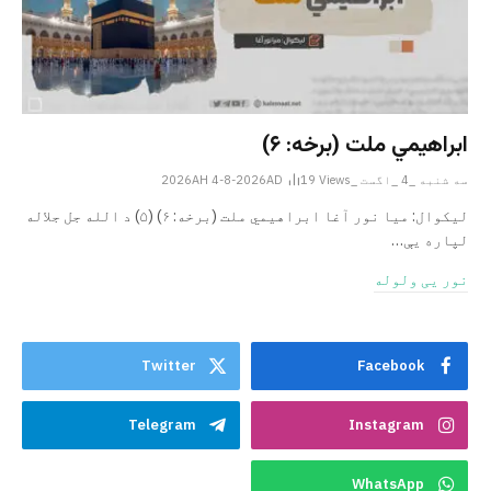
ابراهيمي ملت (برخه: ۶)
سه شنبه _4 _اگست _2026AH 4-8-2026AD
Views
19
ليکوال: میا نور آغا ابراهيمي ملت (برخه: ۶) (۵) د الله جل جلاله
لپاره یې…
نور یی ولوله
Twitter
Facebook
Telegram
Instagram
WhatsApp