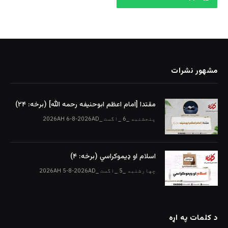
مشهور نشرات
مقتدا [امام اعظم ابوحنیفه رحمه الله‎] (برخه: ۲۴)
پنجشنبه _6 _اگست _2026AH 6-8-2026AD
اسلام او ډیموکراسي (برخه: ۴)
چهارشنبه _5 _اگست _2026AH 5-8-2026AD
د کلمات په اړه