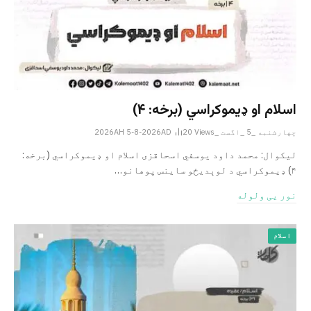
اسلام او ډیموکراسي (برخه: ۴)
چهارشنبه _5 _اگست _2026AH 5-8-2026AD
Views
20
لیکوال: محمد داود یوسفي اسحاقزی اسلام او ډیموکراسي (برخه:
۴) ډیموکراسي د لوېدیځو ساینس پوهانو…
نور یی ولوله
اسلام