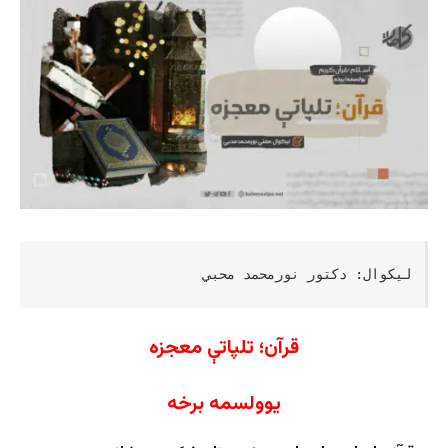
لیکوال: دکتور نورمحمد محبي
قرآن؛ تلپاتې معجزه
یوولسمه برخه