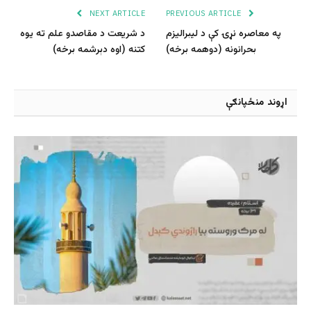
NEXT ARTICLE
PREVIOUS ARTICLE
په معاصره نړۍ کې د لیبرالیزم
د شریعت د مقاصدو علم ته یوه
بحرانونه (دوهمه برخه)
کتنه (اوه دېرشمه برخه)
اړوند منځپانګې