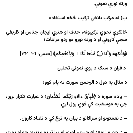
ورته نورې نمونې.
ب) له مرکب بلاغي ترکیب څخه استفاده
ځانګړې نحوي ترکیبونه، حذف او هنري ایجاز، جناس او ظریفې
سجې کارونې او د ورته نورو مواردو مراعات؛
﴿وَفَٰكِهَة وَأَبّا ۝ مَّتَٰعا لَّكُمۡ وَلِأَنعَٰمِكُم﴾ [عبس: ۳۱–۳۲]
د قران د سبک د یوې نمونې تحلیل
د مثال په ډول د الرحمن سورت ته پام کوو؛
– یاده سوره د ﴿فَبِأَیِّ ءَالَاءِ رَبِّكُمَا تُكَذِّبَانِ﴾ د عبارت تکرار لري،
چې په موسقیت کې قوي رول لري.
– د نعمتونو او سزاګانو د بیان په ترڅ کې د تضاد کارول.
– د جملو تنوع؛ له خبري، امري او بیا تر پوښتنیزو جملو پورې