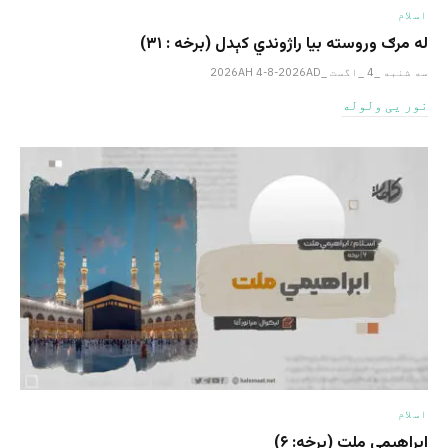
اسلام
له مرګ وروسته بیا راژوندي کېدل (برخه : ۳۱)
سه شنبه _4 _اگست _2026AH 4-8-2026AD
نور یی ولوله
اسلام
ابراهيمي ملت (برخه: ۶)