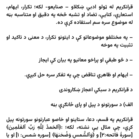
قرانکریم له ټولو ادبي ښکلاو – صنایعو- لکه؛ تکرار، ایهام،
استعارې، کنایې، تضاد او تشبه څخه په دقیق او متناسبه بڼه
له موضوع سره سم استفاده کړې ده.
– په مختلفو موضوعاتو کې د ایتونو تکرار، د معنی د تاکید او
تثبیت په موخه
– د څو طبقې او پراخو معانیو په بیان کې ایجاز
– ایهام او ظاهري تناقض چې په تفکر سره حل کیږي.
د قرانکریم د سبکي اعجاز ښکاروندی
الف) د سورتونو د پیل او پای ځانګړې بڼه
قرانکریم په قسم، دعا، ستاینو او خاصو عبارتونو سورتونه پیل
کړي، چې مثال یې نشته، لکه؛ :﴿ٱلحَمدُ لِلَّهِ رَبِّ ٱلعَٰلَمِینَ﴾
[سورۀ فاتحه:۲] و ﴿وَٱلشَّمسِ وَضُحَىٰهَا﴾ [سوره شمس: ۱] او یا