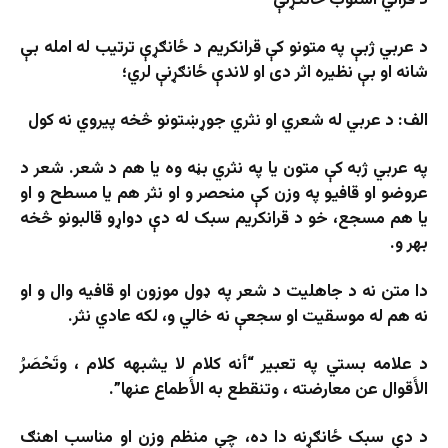
د عربي ژبې په متونو کې قرانکریم د ځانګړې ترتیب له امله بې
شانه او بې نظیره اثر دی او لاندې ځانګړنې لري؛
الف: د عربي له شعري او نثري جوړښتونو څخه پیروي نه کول
په عربي ژبه کې متون یا په نثري بڼه وه یا هم د شعر. شعر د
عروضو او قافیو په وزن کې منحصر و او نثر هم یا مسطح و او
یا هم مسجع، خو د قرانکریم سبک له دې دواړو قالبونو څخه
بهر و.
دا متن نه د جاهلیت د شعر په ډول موزون او قافیه وال و او
نه هم له موسقیت او سجعې نه خالي و، لکه عادي نثر.
د علامه بستي په تعبیر “أنه ‌كلام ‌لا ‌يشبهه ‌كلام ، وتَحْصَرُ
الأَقوال عن معارضته ، وتنقطع به الأَطماع عنها”.
د دې سبک ځانګړنه دا ده، چې منظم وزن او مناسب اهنګ