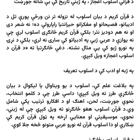
د قرآني اسلوب اعجاز ، په ژبني تاریخ کې بې شانه جوړښت
د قرآن کریم د بیان اسلوب له نزوله تر نن ورځې پورې تل د
ادیبانو، فصیحانو او مفکرانو حیرانتیا راپارولې ده؛ نه شعر دی
او نه هم دودیز نثر؛ بلکې قرآن کریم ځانګړی اسلوب لري چې
نه یوازې د عربي ژبې په ادبیاتو کې ساری نه لري، بلکې د نړۍ
په نورو ژبو کې یې مثال نشته. دغې ځانګړتیا ته «د قرآن د
اسلوب اعجاز» ویل کېږي.
په ژبه او ادب کې د اسلوب تعریف
په بلاغت علم کې، اسلوب د یو ویناوال یا لیکوال د بیان
ځانګړي طرز ته ویل کېږي؛ داسې طرز چې د کلمو انتخاب،
نحوي جوړښت، لحن، اهنګ او د افکارو ترتیب پکې شامل
وي.د قرآن اسلوب هغو ځانګړنو ته ویل کېږي چې له ژبني،
نحوي، موسیقیتي او معنایي اړخه په ټول قرآن کریم کې
ښکاري او دا اسلوب قرآن له نورو عربي متونو څخه جلا کوي.
د قراني اسلوب ځانګړنې