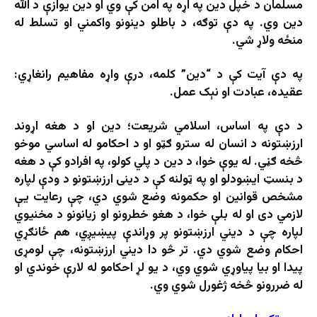
مسلمان د خپل دین په اړه په امن کې وي او دین یوازې د الله
دین وي. په دې توګه، د باطلو دینونو واکمني او تسلط له
منځه ولاړ شي.
په دې آیت کې د “دین” کلمه، درې واړه مفاهیم رانغاړي:
عقیده، عبادت او نېک عمل.
د دې په اساس، اسلامي شریعت؛ دین او د هغه اړوند
ارزښتونه د انسان له سترو ګټو او د احکامو له اساسي موخو
څخه ګڼي. له یوې خوا، د دین د پلي کولو، په افرادو کې د هغه
د بنسټ ایښودلو او په ټولنه کې د دینی ارزښتونو د ودې لپاره
مشخص قوانین او حکمونه وضع شوي دي، چې رعایت یې
لازمي دی او له بلې خوا، د هغو خطرونو او زیانونو د مخنیوي
لپاره چې د دیني ارزښتونو پر وړاندې پیښیږي، هم ځانګړي
احکام وضع شوي دي. تر څو دا دیني ارزښتونه، چې لومړی
پیدا او بیا پیاوړي شوي وي، د یو لړ احکامو له لارې خوندي او
له ضررونو څخه ژغورل شوي وي.