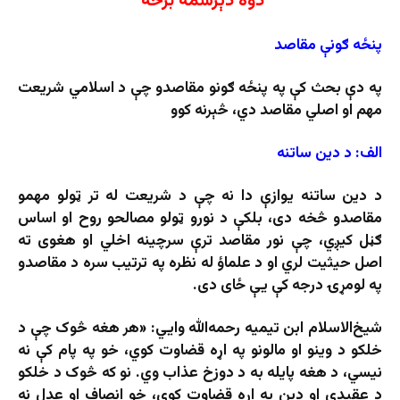
دوه دېرشمه برخه
پنځه ګونې مقاصد
په دې بحث کې په پنځه ګونو مقاصدو چې د اسلامي شریعت
مهم او اصلي مقاصد دي، څېرنه کوو
الف: د دین ساتنه
د دین ساتنه یوازې دا نه چې د شریعت له تر ټولو مهمو
مقاصدو څخه دی، بلکې د نورو ټولو مصالحو روح او اساس
ګڼل کیږي، چې نور مقاصد ترې سرچینه اخلي او هغوی ته
اصل حیثیت لري او د علماؤ له نظره په ترتیب سره د مقاصدو
په لومړۍ درجه کې یې ځای دی.
شیخ‌الاسلام ابن تیمیه رحمه‌الله وایي: «هر هغه څوک چې د
خلکو د وینو او مالونو په اړه قضاوت کوي، خو په پام کې نه
نیسي، د هغه پایله به د دوزخ عذاب وي. نو که څوک د خلکو
د عقیدې او دین په اړه قضاوت کوي، خو انصاف او عدل نه