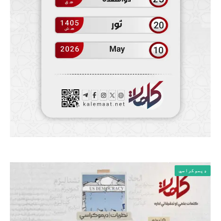
ډیموکراسي