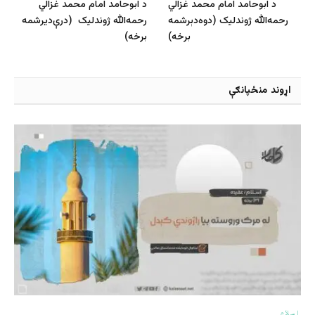
د ابوحامد امام محمد غزالي
د ابوحامد امام محمد غزالي
رحمه‌الله ژوندلیک (دوه‌دېرشمه
رحمه‌الله ژوندلیک (درې‌دیرشمه
برخه)
برخه)
اړوند منځپانګې
اسلام