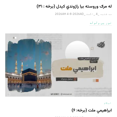
له مرګ وروسته بیا راژوندي کېدل (برخه : ۳۱)
سه شنبه _4 _اگست _2026AH 4-8-2026AD
نور یی ولوله
اسلام
ابراهيمي ملت (برخه: ۶)