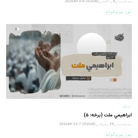
سه شنبه _4 _اگست _2026AH 4-8-2026AD
نور یی ولوله
اسلام
ابراهيمي ملت (برخه: ۵)
پنجشنبه _30 _جولای _2026AH 30-7-2026AD
نور یی ولوله