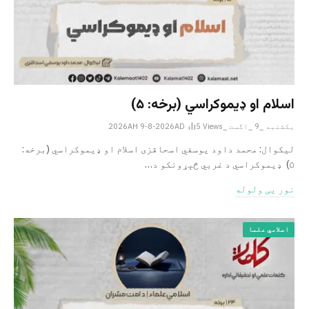
اسلام او ډیموکراسي (برخه: ۵)
یکشنبه _9 _اگست _2026AH 9-8-2026AD
Views
5
لیکوال: محمد داود یوسفي اسحاقزی اسلام او ډیموکراسي (برخه:
۵) ډیموکراسي د غربي څېړونکو د…
نور یی ولوله
اسلامي علما