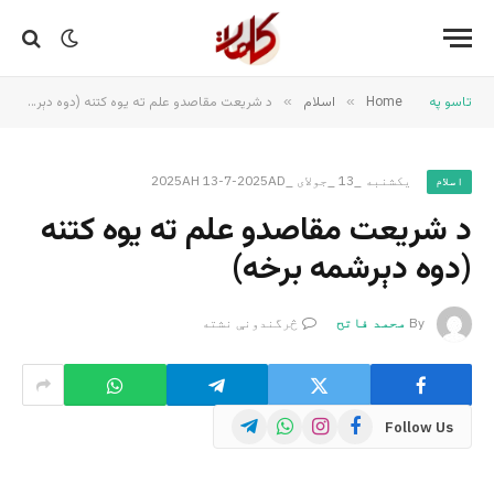
تاسو په
Home
»
اسلام
»
د شریعت مقاصدو علم ته یوه کتنه (دوه دېرشمه برخه)
یکشنبه _13 _جولای _2025AH 13-7-2025AD
اسلام
د شریعت مقاصدو علم ته یوه کتنه
(دوه دېرشمه برخه)
By
محمد فاتح
څرگندونې نشته
Telegram
WhatsApp
Instagram
Facebook
Follow Us