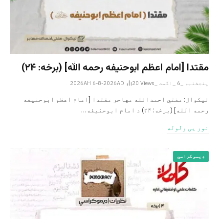
مقتدا [امام اعظم ابوحنیفه رحمه الله‎] (برخه: ۲۴)
پنجشنبه _6 _اگست _2026AH 6-8-2026AD
Views
20
لیکوال: مفتي احمدالله مهاجر مقتدا [امام اعظم ابوحنیفه
رحمه الله‎] (برخه: ۲۴) د امام ابوحنيفه…
نور یی ولوله
ډیموکراسي