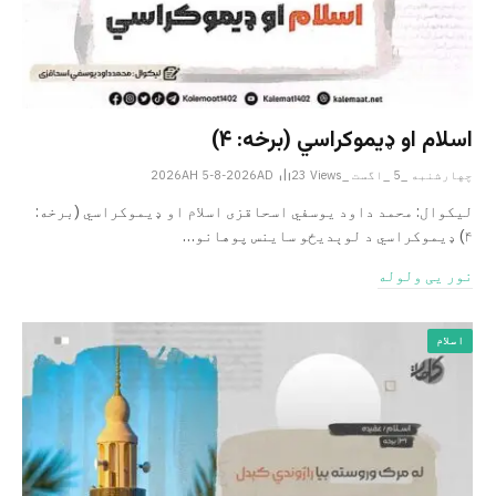
اسلام او ډیموکراسي (برخه: ۴)
چهارشنبه _5 _اگست _2026AH 5-8-2026AD
Views
23
لیکوال: محمد داود یوسفي اسحاقزی اسلام او ډیموکراسي (برخه:
۴) ډیموکراسي د لوېدیځو ساینس پوهانو…
نور یی ولوله
اسلام