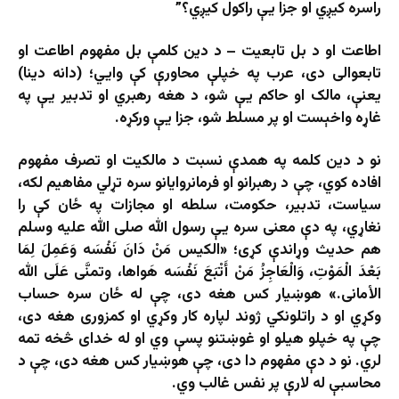
راسره كيږي او جزا یې راکول کیږي؟”
اطاعت او د بل تابعیت – د دین کلمې بل مفهوم اطاعت او
تابعوالی دی، عرب په خپلې محاورې کې وايي؛ (دانه دینا)
یعنې، مالک او حاکم یې شو، د هغه رهبري او تدبیر یې په
غاړه واخېست او پر مسلط شو، جزا یې ورکړه.
نو د دین کلمه په همدې نسبت د مالکیت او تصرف مفهوم
افاده کوي، چې د رهبرانو او فرمانروایانو سره تړلي مفاهیم لکه،
سیاست، تدبیر، حکومت، سلطه او مجازات په ځان کې را
نغاړي، په دې معنی سره یې رسول الله صلی الله علیه وسلم
هم حدیث وړاندې کړی؛ «الكيس مَنْ دَانَ نَفْسَه وَعَمِلَ لِمَا
بَعْدَ الْمَوْتِ، وَالْعَاجِزُ مَنْ أَتْبَعَ نَفْسَه هَواها، وتمنَّى عَلَى الله
الأمانی.» هوښیار کس هغه دی، چې له ځان سره حساب
وکړي او د راتلونکي ژوند لپاره کار وکړي او کمزوری هغه دی،
چې په خپلو هیلو او غوښتنو پسې وي او له خدای څخه تمه
لري. نو د دې مفهوم دا دی، چې هوښیار کس هغه دی، چې د
محاسبې له لارې پر نفس غالب وي.