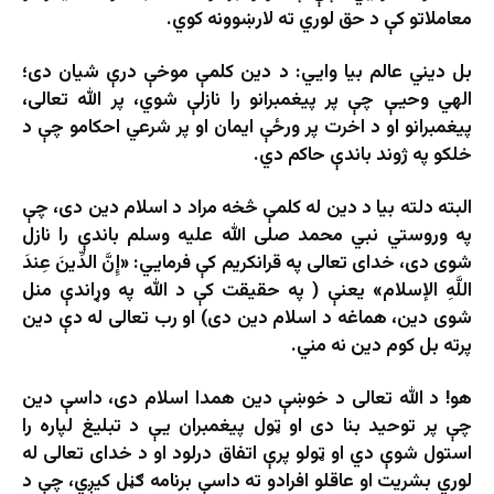
معاملاتو کې د حق لوري ته لارښوونه کوي.
بل دیني عالم بیا وايي: د دین کلمې موخې درې شیان دی؛
الهي وحیې چې پر پیغمبرانو را نازلې شوي، پر الله تعالی،
پیغمبرانو او د اخرت پر ورځې ایمان او پر شرعي احکامو چې د
خلکو په ژوند باندې حاکم دي.
البته دلته بیا د دین له کلمې څخه مراد د اسلام دین دی، چې
په وروستي نبي محمد صلی الله علیه وسلم باندې را نازل
شوی دی، خدای تعالی په قرانکریم کې فرمايي: «إِنَّ الدِّينَ عِندَ
اللَّهِ الإسلام» یعنې ( په حقیقت کې د الله په وړاندې منل
شوی دین، هماغه د اسلام دین دی) او رب تعالی له دې دین
پرته بل کوم دین نه مني.
هو! د الله تعالی د خوښې دین همدا اسلام دی، داسې دین
چې پر توحید بنا دی او ټول پیغمبران یې د تبلیغ لپاره را
استول شوې دي او ټولو پرې اتفاق درلود او د خدای تعالی له
لوري بشریت او عاقلو افرادو ته داسې برنامه ګڼل کیږي، چې د