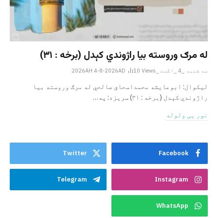
له مرګ وروسته بیا راژوندي کېدل (برخه : ۳۱)
سه شنبه _4 _اگست _2026AH 4-8-2026AD
Views
10
لیکوال: ابوعایشه محمداسحاق صالحي له مرګ وروسته بیا
راژوندي کېدل (برخه : ۳۱) سریزه: په…
نور یی ولوله
Twitter
Facebook
Telegram
Instagram
WhatsApp