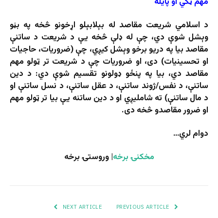
مهم ټکي او پایله
د اسلامي شریعت مقاصد له بېلابېلو اړخونو څخه په بڼو
وېشل شوې دي، چې له ډلې څخه یې د شریعت د ساتنې
مقاصد بیا په دریو برخو وېشل کیږي، چې (ضروریات، حاجیات
او تحسینیات) دی، او ضروریات چې د شریعت تر ټولو مهم
مقاصد دي، بیا په پنځو ډولونو تقسیم شوې دي: د دین
ساتنې، د نفس/ژوند ساتنې، د عقل ساتنې، د نسل ساتنې او
د مال ساتنې) ته شاملیږي او د دین ساتنه یې بیا تر ټولو مهم
او ضرور مقاصدو څخه دی.
دوام لري…
مخکنۍ برخه
| وروستۍ برخه
NEXT ARTICLE
PREVIOUS ARTICLE