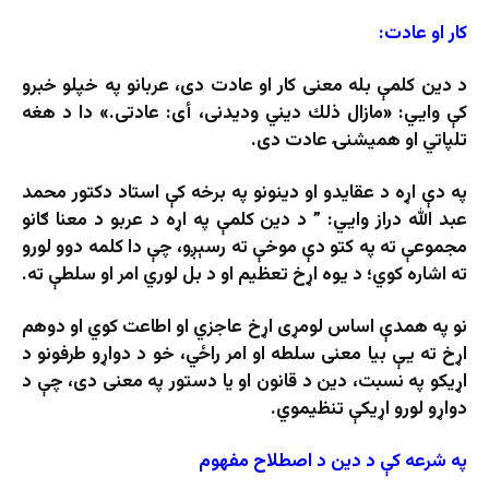
کار او عادت:
د دین کلمې بله معنی کار او عادت دی، عربانو په خپلو خبرو
کې وايي: «مازال ذلك ديني ودیدنی، أى: عادتی.» دا د هغه
تلپاتي او همیشنۍ عادت دی.
په دې اړه د عقایدو او دینونو په برخه کې استاد دکتور محمد
عبد الله دراز وايي: ” د دین کلمې په اړه د عربو د معنا ګانو
مجموعې ته په کتو دې موخې ته رسېږو، چې دا کلمه دوو لورو
ته اشاره کوي؛ د یوه اړخ تعظیم او د بل لوري امر او سلطې ته.
نو په همدې اساس لومړی اړخ عاجزي او اطاعت کوي او دوهم
اړخ ته یې بیا معنی سلطه او امر راځي، خو د دواړو طرفونو د
اړیکو په نسبت، دین د قانون او یا دستور په معنی دی، چې د
دواړو لورو اړیکې تنظیموي.
په شرعه کې د دین د اصطلاح مفهوم