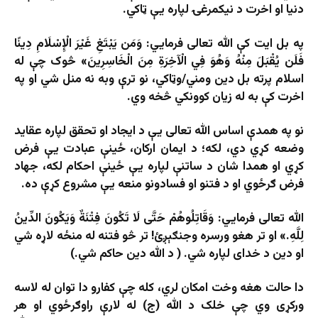
دنیا او اخرت د نیکمرغۍ لپاره یې ټاکي.
په بل ایت کې الله تعالی فرمايي: وَمَن يَبْتَغِ غَيْرَ الْإِسْلَامِ دِينًا
فَلَن يُقْبَلَ مِنْهُ وَهُوَ فِي الْآخِرَةِ مِنَ الْخَاسِرِينَ» څوک چې له
اسلام پرته بل دین ومني/وټاکي، نو ترې وبه نه منل شي او په
اخرت کې به له زیان کوونکي څخه وي.
نو په همدې اساس الله تعالی یې د ایجاد او تحقق لپاره عقاید
وضعه کړي دي، لکه؛ د ایمان ارکان، ځینې عبادت یې فرض
کړي او همدا شان د ساتنې لپاره یې ځینې احکام لکه، جهاد
فرض ګرځوي او د فتنو او فسادونو منعه یې مشروع کړې ده.
الله تعالی فرمايي: وَقَاتِلُوهُمْ حَتَّى لَا تَكُونَ فِتْنَةٌ وَيَكُونَ الدِّينُ
لِلَّهِ.» او تر هغو ورسره وجنګېږئ! تر څو فتنه له منځه لاړه شي
او دین د خدای لپاره شي. ( د الله دین حاکم شي.)
دا حالت هغه وخت امکان لري، کله چې کفارو دا توان له لاسه
ورکړی وي چې خلک د الله (ج) له لارې راوګرځوي او هر