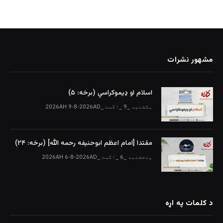
مشهور نشرات
اسلام او ډیموکراسي (برخه: ۵)
یکشنبه _9 _اگست _2026AH 9-8-2026AD
مقتدا [امام اعظم ابوحنیفه رحمه الله‎] (برخه: ۲۴)
پنجشنبه _6 _اگست _2026AH 6-8-2026AD
د کلمات په اړه