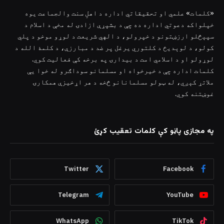
«کلمات» علمي او تحقیقاتي اداره د اهلِ سنت والجماعت یوه
خپلواکه دعوتي اداره ده چې د بشپړې ازادۍ له مخې د اسلام د
سپېڅلو ارزښتونو د خپرولو، د الهي شریعت د لوړو موخو د پلي
کولو، د لوېدیځ د کلتوري یرغل پر ضد د مبارزې، د کلمۀ الله د
لوړولو او د اسلامي امت د بیدارۍ په برخه کې فعالیت کوي.
کلمات اداره چې د خیرخواه او مسلمانو سوداګرو له خوا یې
ملاتړ کېږي، له ټولو مسلمانانو څخه د هر اړخیزې همکارۍ
غوښتنه کوي.
په مجازی پاڼو کې کلمات تعقیب کړئ
Twitter
Facebook
Telegram
YouTube
WhatsApp
TikTok