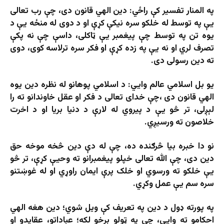
په المنار تفسیر کې راځي: دین الهي قانون دی، چې رب تعالی
یې په توسط له خلکو سره نیکې کړې او د دوی له منځه یې د
یوه تن په توسط چې پیغمبر یې ټاکلی، داسې چې نه پکې
تصرف لري او نه یې په زده کړې او فکر سره ترلاسه کوی، دوی
ته دین رسولی دی.
یو بل اسلامي عالم وايي: د اسلامي پوهانو له نظره دین یوه
الهي قانون دی ،چې خدای تعالی د فکر او عقل خاوندانو ته را
لېږلی، تر څو یې د پیروي له لارې د دنیا بریا او د اخرت
خلاصون ته ورسیږي.
نو دا خبره بیا څرګنده ده، چې له دې دین څخه موخه حق
دین دی، چې الله تعالی خپلو پیغمبرانو ته وحیې کړې، تر څو
یې خلکو ته ورسوي او خلک پرې ایمان راوړي او له غوښتنو
سره سم یې عمل وکړي.
په پورته ډول د دین په تعریف کې ویل شوي؛ دین هغه الهي
احکامو ته وايي، چې په ټولو برخو لکه؛ عباداتو، عقایدو او