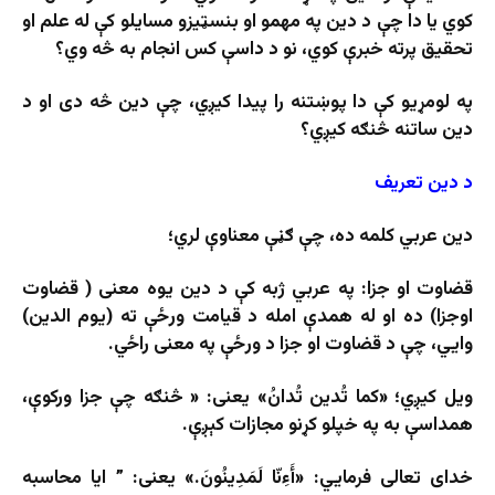
کوي یا دا چې د دین په مهمو او بنسټیزو مسایلو کې له علم او
تحقیق پرته خبرې کوي، نو د داسې کس انجام به څه وي؟
په لومړيو کې دا پوښتنه را پیدا کیږي، چې دین څه دی او د
دین ساتنه څنګه کیږي؟
د دین تعریف
دین عربي کلمه ده، چې ګڼې معناوې لري؛
قضاوت او جزا: په عربي ژبه کې د دین یوه معنی ( قضاوت
اوجزا) ده او له همدې امله د قیامت ورځې ته (یوم الدین)
وايي، چې د قضاوت او جزا د ورځې په معنی راځي.
ویل کیږي؛ «كما تُدين تُدانُ» یعنی: « څنګه چې جزا ورکوې،
همداسې به په خپلو کړنو مجازات کېږې.
خدای تعالی فرمايي: «أَءِنّا لَمَدِينُونَ.» یعنی: ” ايا محاسبه