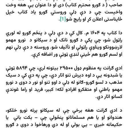
صاحب ( د ګورو محترم کتاب) دی او دا عنوان یې هغه وخت
واخېست چې د دې ډلې وروستي ګورو یاد کتاب خپل
ځایناستی اعلان کړ او رایج شو
[1]
.
دا کتاب په ۱۶۰۴ م. کال کې د دې ډلې د پنځم ګورو له لوري
راټول شو، چې پکې د ګورو نانک او د سیکانو د نورو مهمو
لارښوونکو ویناوې راټولې او تألیف شو. وروسته د دې ډلې نهم
او لسم ګورو هم ځینې لنډې ټوټې ور اضافه کړې.
ادي ګرانت په منظوم ډول ۲۹۵۰۰ بیتونه لري، چې ۵۸۹۴ ټوټې
یا شبدونه یې د اوه دېرش تنو اثار دي، چې په دې کې د سیک
مذهب د لسو ګورو-ګانو له ډلې د اوو تنو او نور د دوی د نورو
مهمو باطني او متفکرو افرادو لکه؛ کبیر، فرید او راما غوندې
کسانو اثار دي.
د ادي ګرانت هغه برخې چې له سیکانو پرته نورو خلکو،
هندوانو او یا هم مسلمانانو پنځولي چې – بکت باني یا
حکیمانه خبرې – یې بولې او له دې ورهاخوا د دوی د ګورو