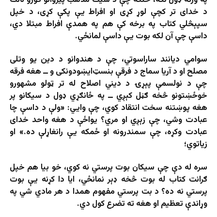
د خدای تر کچې لوړ کړی او افراط یې پکې کړی، د خپل
سپېڅلي کتاب په برخه کې هم په همدې افراط مبتلا دي،
داسې چې آن لکه بوت یې داسې لمانځي.
سوامي دیانند ساراسوتي، چې د هندوانو د دین یو وتلی
مصلح او د آریا سماج د فرقې بنسټ‌ایښودونکی و ــ هغه فرقه
چې د نولسمې پېړۍ د دیني اصلاح له تر ټولو مشهورو
خوځښتونو څخه ګڼل کېږي ــ په ځانګړي ډول د سیکانو پر
هغه پوښتنه سخت انتقاد کوي، چې وايي: «ولې د داسې چا
عبادت وشي، چې زېږي او مري؟ یواځې د هغه واحد خدای
عبادت وکړه، چې سمندرونه او ځمکه یې رانغاړلې ده.» او
زیاتوي؛
سره له دې چې سیکان بوت پرستي نه کوي، خو بیا هم خپل
ګرانت کتاب له بوت څخه ډېر نمانځي، ایا دا کړنه یې بوت
پرستي نه ده؟ د بت پرستي مفهوم همدا د هر مادي شي په
وړاندې تعظیم او هغه ته تضرع کول دي.