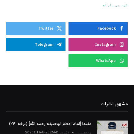
نور یی ولوله
Twitter
Facebook
Telegram
Instagram
WhatsApp
مشهور نشرات
مقتدا [امام اعظم ابوحنیفه رحمه الله‎] (برخه: ۲۴)
پنجشنبه _6 _اگست _2026AH 6-8-2026AD