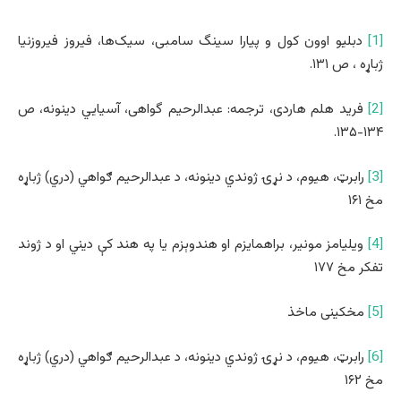
[1]
دبلیو اوون کول و پیارا سینگ سامبی، سیک‌ها، فیروز فیروزنیا
ژباړه ، ص ۱۳۱.
[2]
فرید هلم هاردی، ترجمه: عبدالرحیم گواهی، آسیايي دینونه، ص
۱۳۴-۱۳۵.
[3]
رابرټ، هیوم، د نړۍ ژوندي دینونه، د عبدالرحیم ګواهي (دري) ژباړه
مخ ۱۶۱
[4]
ویلیامز مونیر، براهمایزم او هندوېزم یا په هند کې دیني او د ژوند
تفکر مخ ۱۷۷
[5]
مخکینی ماخذ
[6]
رابرټ، هیوم، د نړۍ ژوندي دینونه، د عبدالرحیم ګواهي (دري) ژباړه
مخ ۱۶۲