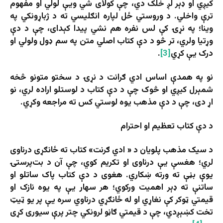
کیږي او ډېر لږ خلک دي، چې کولای شي ویې لولي او مفهوم
ترې واخلي. د وروستي ځل لپاره انګلیسي ته د ژباړونکي په
وینا؛ په نړۍ کې لس نفره هم نشي پیدا کېدای، چې د دې
وړتیا ولري، تر څو د دې کتاب اصلي متن په سم ډول ولولي او
درک یې کړي
[3]
.
نو په همدې اساس ادي ګرانت د نړۍ د سختو متونو څخه
شمېرل کیږي او څوک چې د دې کتاب د لوستلو اراده لري، نو
اړ دی، چې د دې مذهب یوه لوستي کس ته مراجعه وکړي.
د دې کتاب تعظیم او احترام
د سیک مذهب پلویان د « ادي ګرنت» کتاب ته ځانګړی درناوی
لري؛ هغسې یې درناوی او تکریم کوي، چې آن د بت‌پرستۍ
یوې بڼې ته ورته ښکاري. هغوی د دې کتاب پاک ساتلو او
ساتنې ته ډېر اهمیت ورکوي؛ هر سهار یې په یوه نازک او
قیمتي ټوکر کې نغاړي او له ځانګړي درناوي سره یې پر یو ټیټ
تخت کښېږدي، چې د قیمتي ګاڼو لرونکي چتر پرې سیوری کړی