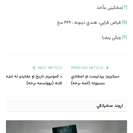
[7]
مخکینی مأخذ
[8]
فیاض قراپي، هندي دینونه ، ۴۶۹ مخ
[9]
ویکي پېډیا
NEXT ARTICLE
PREVIOUS ARTICLE
سیکیزم؛ پیدایښت او اعتقادي
د کمونیزم تاریخ او عقایدو ته لنډه
بنسټونه (اتمه برخه)
کتنه (یوولسمه برخه)
اړوند منځپانګې