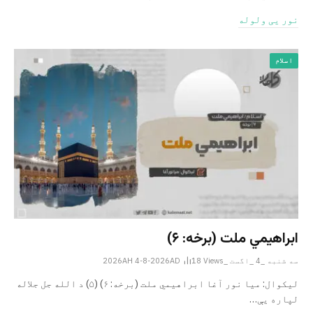
نور یی ولوله
اسلام
ابراهيمي ملت (برخه: ۶)
سه شنبه _4 _اگست _2026AH 4-8-2026AD
Views
18
ليکوال: میا نور آغا ابراهيمي ملت (برخه: ۶) (۵) د الله جل جلاله
لپاره یې…