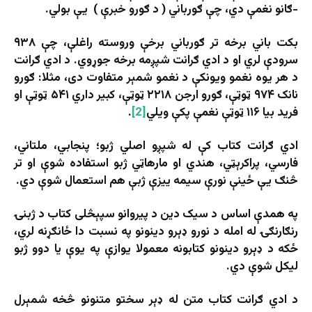
-ګانو نغمې دي، چې ګورباني ( د ګورو خبرې ) یې بولي.
بکت باني برخه تر ګورباني برخې وروسته راغلې، چې ۹۳۸
سرودې لري او د ادي ګرانت شپږمه برخه جوړوي. د ادي ګرانت
د هر یوه نغمو ویونکې د نغمو شمېر متفاوت دی، مثلا: ګورو
نانک ۹۷۴ ټوټې، ګورو ارجن ۲۲۱۸ ټوټې، کبیر داري ۵۴۱ ټوټې او
فرید بیا ۱۱۶ ټوټې نغمې پکې ویلي
[2]
.
ادي ګرانت کتاب کې له شپږو اصلي ژبو؛ پنجابي، ملتاني،
فارسي، پراکرېټي، هندي او مارهاټي ژبو استفاده شوې او تر
څنګ یې ځینې نورې سیمه ییزې ژبې هم استعمال شوې دي.
په همدې اساس د سیک دین د پیروانو سپېڅلی کتاب د ژبنۍ
رنګارنګۍ له امله د نورو ډېرو دینونو په نسبت دا ځانګړنه لري،
ځکه د ډېرو دینونو کتابونه معمولا یوازې په یوې یا دوو ژبو
لیکل شوې دي.
د ادي ګرانت کتاب متن له ډېر سختو متنونو څخه شمېرل