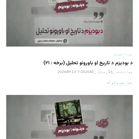
بودائیزم
د بودیزم د تاریخ او باورونو تحلیل (برخه : ٢١)
چهارشنبه _15 _جولای _2026AH 15-7-2026AD
نور یی ولوله