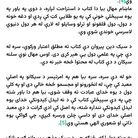
وي
[4]
.
ماښام مهال بیا دا کتاب د استراحت لپاره، د دوی په باور په
یوه سپېڅلي خونې کې په یو طلایي کټ کې ږدي او دغه خونه
د ډول، ‌ډول قلفونو او تړلو وسایلو له لارې له هر ډول دنیوي
لاسرسي خوندي شوې وي.
د سیک دین پیروان دې کتاب ته مطلق اعتبار ورکوي، سره له
دې چې په علمي ډول یې هېر کړی دی. اوس مهال نوي سلنه
سیکان د دې کتاب له محتوا څخه خبر نه دي.
خو له دې سره، سره بیا هم په امرتېسر د سیکانو په اصلي
معبد کې چې، له انځورونو او مجسمو څخه خالي دی او په کلي
ډول د یوه خدای عبادت ته وقف شوی، بیا هم دا باور شته
چې په دې سپېڅلي کتاب کې د نه لیدل کېدونکي خدای یوه
لیدل کېدونکې ننداره شته، په اصل کې ادي ګرانت د دې معبد
اصلي خدای دی او داسې چلن ورسره کیږي، چې ګواکې یوه
ذاتي او شعوري الهي هستي وي
[5]
.
په ورته ډول لکه، څنګه چې د سیک مذهب پیروانو ګورو نانک