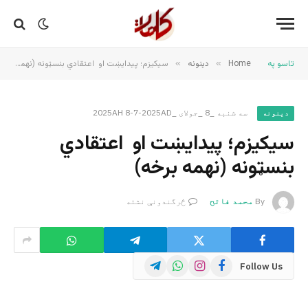
تاسو په
Home
»
دینونه
»
سیکیزم؛ پیدایښت او اعتقادي بنسټونه (نهمه برخه)
سه شنبه _8 _جولای _2025AH 8-7-2025AD
دینونه
سیکیزم؛ پیدایښت او اعتقادي
بنسټونه (نهمه برخه)
By
محمد فاتح
څرگندونې نشته
Telegram
WhatsApp
Instagram
Facebook
Follow Us