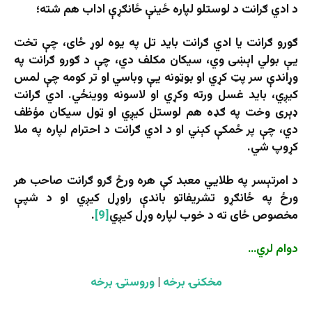
د ادي ګرانت د لوستلو لپاره ځینې ځانګړې اداب هم شته؛
ګورو ګرانت یا ادي ګرانت باید تل په یوه لوړ ځای، چې تخت
یې بولي اېښی وي، سیکان مکلف دي، چې د ګورو ګرانت په
وړاندې سر پټ کړي او بوټونه یې وباسي او تر کومه چې لمس
کیږي، باید غسل ورته وکړي او لاسونه ووینځي. ادي ګرانت
ډېری وخت په ګډه هم لوستل کیږي او ټول سیکان مؤظف
دي، چې پر ځمکې کېني او د ادي ګرانت د احترام لپاره په ملا
کړوپ شي.
د امرتېسر په طلايي معبد کې هره ورځ ګرو ګرانت صاحب هر
ورځ په ځانګړو تشریفاتو باندې راوړل کیږي او د شپې
مخصوص ځای ته د خوب لپاره وړل کیږي
[9]
.
دوام لري…
مخکنۍ برخه
|
وروستۍ برخه