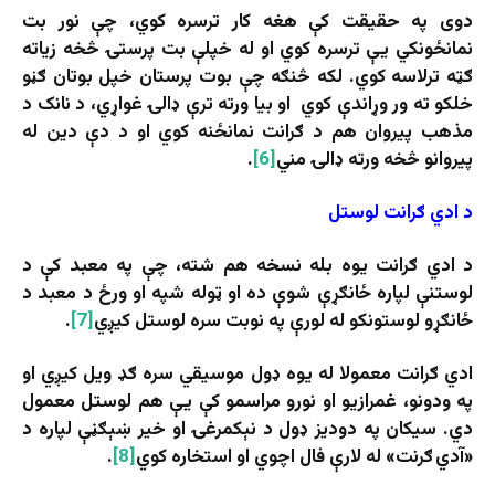
دوی په حقیقت کې هغه کار ترسره کوي، چې نور بت
نمانځونکي یې ترسره کوي او له خپلې بت پرستۍ څخه زیاته
ګټه ترلاسه کوي. لکه څنګه چې بوت پرستان خپل بوتان ګڼو
خلکو ته ور وړاندې کوي او بیا ورته ترې ډالۍ غواړي، د نانک د
مذهب پیروان هم د ګرانت نمانځنه کوي او د دې دین له
پیروانو څخه ورته ډالۍ مني
[6]
.
د ادي ګرانت لوستل
د ادي ګرانت یوه بله نسخه هم شته، چې په معبد کې د
لوستنې لپاره ځانګړې شوې ده او ټوله شپه او ورځ د معبد د
ځانګړو لوستونکو له لورې په نوبت سره لوستل کیږي
[7]
.
ادي ګرانت معمولا له یوه ډول موسیقي سره ګډ ویل کیږي او
په ودونو، غمرازیو او نورو مراسمو کې یې هم لوستل معمول
دي. سیکان په دودیز ډول د نېکمرغۍ او خیر ښېګڼې لپاره د
«آدي ګرنت» له لارې فال اچوي او استخاره کوي
[8]
.