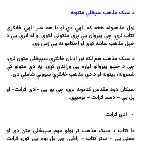
د سیک مذهب سپڅلي متنونه
ټول مذهبونه هغه که الهي دي او یا هم غیر الهي ځانګړی
کتاب لري، چې پیروان یې پرې منګولې لګوي او له لارې یې د
خپل مذهب ساتنه کوي او احکامو ته یې ژمن وي.
د سیک مذهب هم لکه نور ادیان ځانګړي سپېڅلي متون لري،
چې د خپلو پیروانو لپاره یې وړاندې کړي. په دې متونو کې
شعرونه، بیتونه او د دې مذهب ځانګړې ښوونې شاملې دي.
سیکان دوه مقدس کتابونه لري، چې یو یې -ادي ګرانت- او
بل یې – دسم ګرانت – نومیږي.
ادي ګرانت
دا کتاب د سیک مذهب تر ټولو مهم سپېڅلی متن دی او
معنی یې – ستر کتاب – راځي، چې بل نوم یې ګورو ګرانت