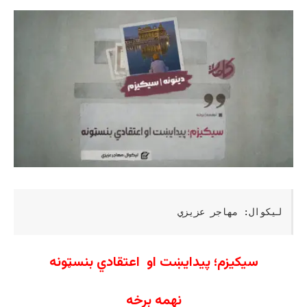
لیکوال: مهاجر عزیزي
سیکیزم؛ پیدایښت او اعتقادي بنسټونه
نهمه برخه