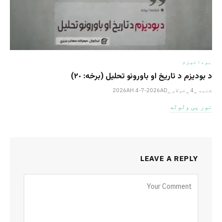
بودائیزم
د بودیزم د تاریخ او باورونو تحلیل (برخه: ٢٠)
شنبه _4 _جولای _2026AH 4-7-2026AD
نور یی ولوله
LEAVE A REPLY