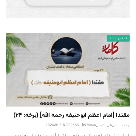
اسلامي علما
مقتدا [امام اعظم ابوحنیفه رحمه الله‎] (برخه: ۲۴)
پنجشنبه _6 _اگست _2026AH 6-8-2026AD
Views
9
لیکوال: مفتي احمدالله مهاجر مقتدا [امام اعظم ابوحنیفه