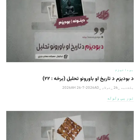
بودائیزم
د بودیزم د تاریخ او باورونو تحلیل (برخه : ۲۲)
یکشنبه _26 _جولای _2026AH 26-7-2026AD
نور یی ولوله