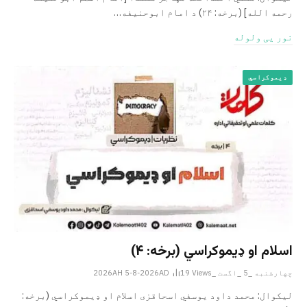
رحمه الله‎] (برخه: ۲۴) د امام ابوحنيفه…
نور یی ولوله
ډیموکراسي
اسلام او ډیموکراسي (برخه: ۴)
چهارشنبه _5 _اگست _2026AH 5-8-2026AD
Views
19
لیکوال: محمد داود یوسفي اسحاقزی اسلام او ډیموکراسي (برخه: