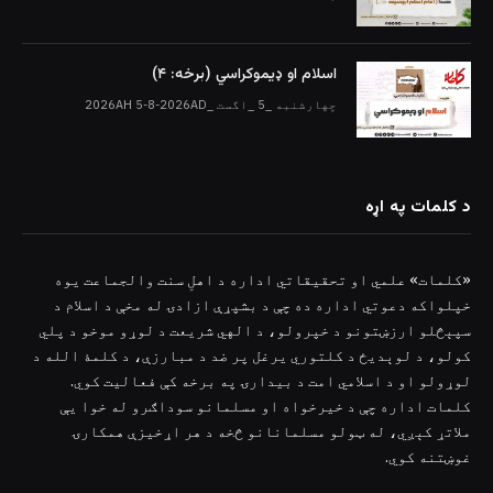
اسلام او ډیموکراسي (برخه: ۴)
چهارشنبه _5 _اگست _2026AH 5-8-2026AD
د کلمات په اړه
«کلمات» علمي او تحقیقاتي اداره د اهلِ سنت والجماعت یوه
خپلواکه دعوتي اداره ده چې د بشپړې ازادۍ له مخې د اسلام د
سپېڅلو ارزښتونو د خپرولو، د الهي شریعت د لوړو موخو د پلي
کولو، د لوېدیځ د کلتوري یرغل پر ضد د مبارزې، د کلمۀ الله د
لوړولو او د اسلامي امت د بیدارۍ په برخه کې فعالیت کوي.
کلمات اداره چې د خیرخواه او مسلمانو سوداګرو له خوا یې
ملاتړ کېږي، له ټولو مسلمانانو څخه د هر اړخیزې همکارۍ
غوښتنه کوي.