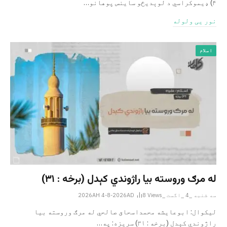
۴) ډیموکراسي د لوېدیځو ساینس پوهانو…
نور یی ولوله
اسلام
له مرګ وروسته بیا راژوندي کېدل (برخه : ۳۱)
سه شنبه _4 _اگست _2026AH 4-8-2026AD
Views
8
لیکوال: ابوعایشه محمداسحاق صالحي له مرګ وروسته بیا
راژوندي کېدل (برخه : ۳۱) سریزه: په…