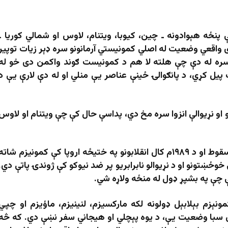
پنځه هېوادونه ـ چین، کیوبا، ویتنام، لاوس او شمالي کوریا ـ
واقعي وضعیت له اصلي کمونیستي آرمانونو سره ډېر زیات توپیر
سره له دې چې هلته لا هم د کمونیست ګوند واکمن دی خو له
 پیل کړي، د پانګوالۍ ځینې عناصر یې منلي او له دې لارې یې د
و او نړیوالې انزوا سره مخ دي، پداسې حال کې چې ویتنام او لاوس
همداراز باید هېره نه‌ شي چې د شوروي اتحاد سقوط او د ۱۹۸۹م کال انقلابونو په ختیځه اروپا کې کمونیزم شاته
وځښتونو او د نړیوالو نابرابریو پر ضد نیوکو کې ژوندۍ پاتې دي.
دلې چې په بشپړ ډول له منځه ولاړه شي.
زم بېلابېل ډولونه لکه مارکسیزم، لنینیزم، ماؤیزم او چپي
نن‌ سبا وضعیت یې، د یوه پېچلي او هیجاني سفر نښې دي. که څه