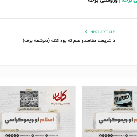
 برخه
| وروستۍ برخه
NEXT ARTICLE
د شریعت مقاصدو علم ته یوه کتنه (دېرشمه برخه)