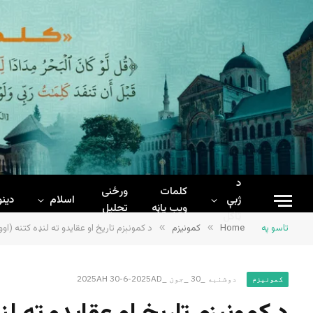
د
کلمات
ورځنی
ژبې
اسلام
دینو
ويب پاڼه
تحلیل
ټاکل
تاسو په
Home
»
کمونیزم
»
د کمونېزم تاریخ او عقایدو ته لنډه کتنه (او
دوشنبه _30 _جون _2025AH 30-6-2025AD
کمونیزم