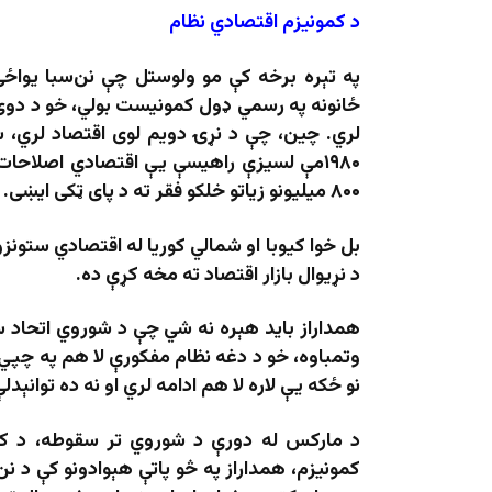
د کمونیزم اقتصادي نظام
په تېره برخه کې مو ولوستل چې نن‌سبا یواځې 
ځانونه په رسمي ډول کمونیست بولي، خو د دوی 
لري. چین، چې د نړۍ دویم لوی اقتصاد لري، 
۱۹۸۰مې لسیزې راهیسې یې اقتصادي اصلاحات
۸۰۰ میلیونو زیاتو خلکو فقر ته د پای ټکی ایښی.
بل خوا کیوبا او شمالي کوریا له اقتصادي ستونز
د نړیوال بازار اقتصاد ته مخه کړې ده.
وتمباوه، خو د دغه نظام مفکورې لا هم په چپي خ
نو ځکه یې لاره لا هم ادامه لري او نه ده توانې
د مارکس له دورې د شوروي تر سقوطه، د کمونې
کمونیزم، همداراز په څو پاتې هېوادونو کې د 