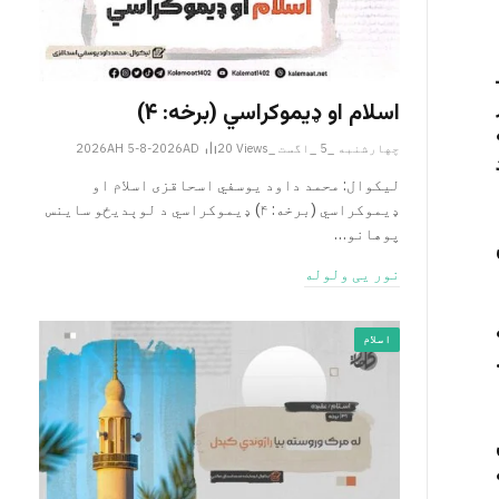
اسلام او ډیموکراسي (برخه: ۴)
چهارشنبه _5 _اگست _2026AH 5-8-2026AD
Views
20
لیکوال: محمد داود یوسفي اسحاقزی اسلام او
ډیموکراسي (برخه: ۴) ډیموکراسي د لوېدیځو ساینس
پوهانو…
نور یی ولوله
اسلام