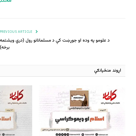
مخکنۍ
PREVIOUS ARTICLE
د علومو په وده او جوړښت کې د مسلمانانو رول (دري ویشتمه
برخه)
اړوند منځپانګې