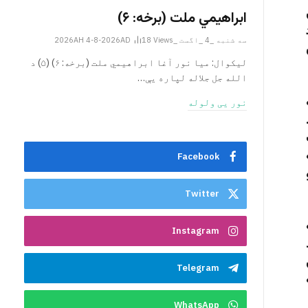
ابراهيمي ملت (برخه: ۶)
سه شنبه _4 _اگست _2026AH 4-8-2026AD
Views
18
ليکوال: میا نور آغا ابراهيمي ملت (برخه: ۶) (۵) د
الله جل جلاله لپاره یې…
نور یی ولوله
Facebook
Twitter
Instagram
Telegram
نو په ۱۹۷۰مه
WhatsApp