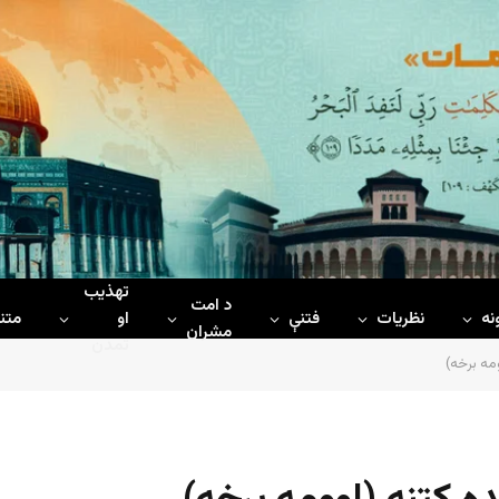
تهذیب
د امت
نه
نظریات
فتنې
او
متن
مشران
تمدن
ومه برخه)