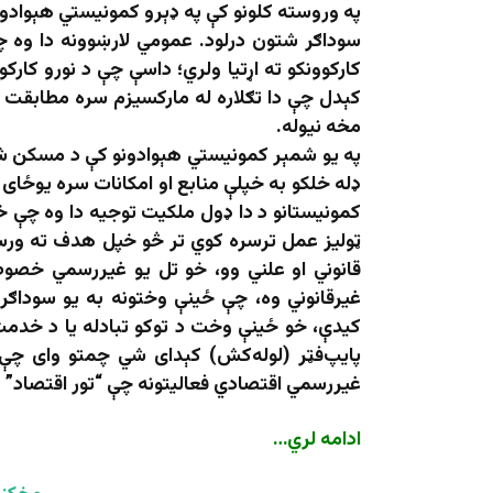
په وروسته کلونو کې په ډېرو کمونیستي هېوادون
سوداګر شتون درلود. عمومي لارښوونه دا وه چ
کارکوونکو ته اړتیا ولري؛ داسې چې د نورو کار
کېدل چې دا تګلاره له مارکسیزم سره مطابقت لر
مخه نیوله.
په یو شمېر کمونیستي هېوادونو کې د مسکن شر
ډله خلکو به خپلې منابع او امکانات سره یوځای 
کمونیستانو د دا ډول ملکیت توجیه دا وه چې خل
ټولیز عمل ترسره کوي تر څو خپل هدف ته ورسې
قانوني او علني وو، خو تل یو غیررسمي خصو
غیرقانوني وه، چې ځینې وختونه به یو سوداګر
کیدې، خو ځینې وخت د توکو تبادله یا د خدمت 
پایپ‌فټر (لوله‌کش) کېدای شي چمتو وای چې د
غیررسمي اقتصادي فعالیتونه چې “تور‌ اقتصاد” 
ادامه لري…