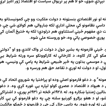
ېږدې شوی، خو لا هم پر نړیوال سیاست او اقتصاد ژور اغېز لري
ونه او نور اقتصادي بنسټونه د دولت ملکیت وو چې کمونیستانو به
 په داسې نظامونو کې محلي ادارې لکه ښاروالۍ هم کولای شي چې د
یت دې مفهوم ځینې استثناوې هم درلودې؛ لکه په ختیځ آلمان کې
 ځینې فارمونه په بشپړ ډول د دولت تر واک لاندې وو او “دولتي
و کې کار کاوه، د کارخانې له کارکوونکو سره ورته شرایط یې
ې د موسمي بدلون په څېر طبیعي شرایط په پامې کې ونیسي، هر
ول، او د دولت له لوري د تقاعد حق هم ورسره و.
ونه” و. د دغو فارمونو اصلي وده او پراختیا په شوروي اتحاد کې د
 هېواد د اقتصاد د عصري کولو لپاره یې غوره کړې وه. د دغو
فارمونو د پراخېدو په مقیاس او سرعت کې د استالین ژمنتیا ښکاره وه. له ۱۹۲۸م څخه تر ۱۹۳۱م پورې، د اشترا
 له ۳۳٬۳۰۰ څخه ۱۰۰٬۲۱۱ ته لوړ شو، او د هغو بزګرو کورنیو سلنه چې په دغو فارمونو کې یې کار
 په چټکۍ سره له ۱.۷ سلنې څخه ۵۲.۷ سلنې ته لوړه شوه. په داسې حال کې چې د فارمونو د ځمکو مالکیت