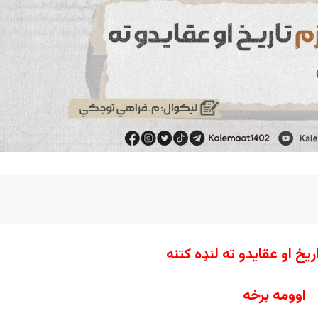
ریخ او عقایدو ته لنډه کتنه
اوومه برخه