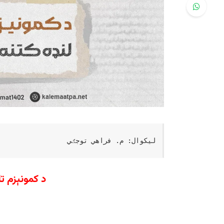
لیکوال: م. فراهي توجګي
د کمونېزم تا