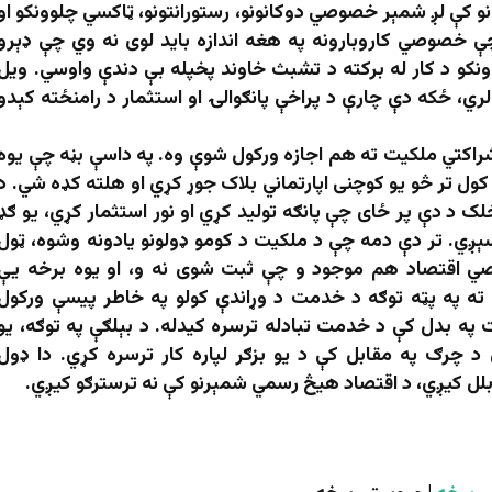
و کې لږ شمېر خصوصي دوکانونو، رستورانتونو، ټاکسي چلوونکو او
ې خصوصي کاروبارونه په هغه اندازه باید لوی نه وي چې ډېرو
کوونکو د کار له برکته د تشبث خاوند پخپله بې دندې واوسي. ویل
ي، ځکه دې چارې د پراخې پانګوالۍ او استثمار د رامنځته کېدو
اکتي ملکیت ته هم اجازه ورکول شوې وه. په داسې بڼه چې یوه
کول تر څو یو کوچنی اپارتماني بلاک جوړ کړي او هلته کډه شي. د
ک د دې پر ځای چې پانګه تولید کړي او نور استثمار کړي، یو ګډ
ږي. تر دې دمه چې د ملکیت د کومو ډولونو یادونه وشوه، ټول
صي اقتصاد هم موجود و چې ثبت شوی نه و، او یوه برخه یې
 ته په پټه توګه د خدمت د وړاندې کولو په خاطر پیسې ورکول
په بدل کې د خدمت تبادله ترسره کیدله. د بېلګې په توګه، یو
 چرګ په مقابل کې د یو بزګر لپاره کار ترسره کړي. دا ډول
بلل کیږي، د اقتصاد هیڅ رسمي شمېرنو کې نه ترسترګو کیږي.