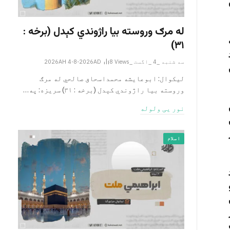
له مرګ وروسته بیا راژوندي کېدل (برخه :
۳۱)
سه شنبه _4 _اگست _2026AH 4-8-2026AD
Views
8
لیکوال: ابوعایشه محمداسحاق صالحي له مرګ
وروسته بیا راژوندي کېدل (برخه : ۳۱) سریزه: په…
نور یی ولوله
اسلام
کي