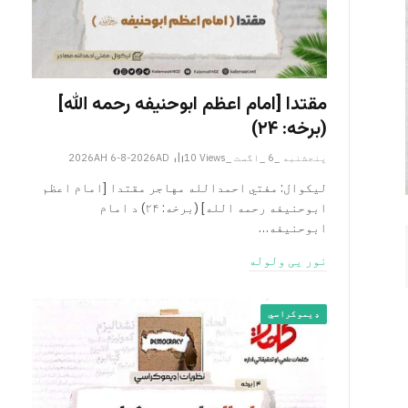
مقتدا [امام اعظم ابوحنیفه رحمه الله‎]
(برخه: ۲۴)
پنجشنبه _6 _اگست _2026AH 6-8-2026AD
Views
10
لیکوال: مفتي احمدالله مهاجر مقتدا [امام اعظم
ابوحنیفه رحمه الله‎] (برخه: ۲۴) د امام
ابوحنيفه…
نور یی ولوله
ډیموکراسي