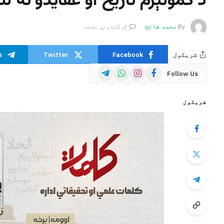
د کمونېزم تاریخ او عقایدو ته لن
By
محمد فاتح
څرگندونې نشته
شریکول
Facebook
Twitter
m
Telegram
WhatsApp
Instagram
Facebook
Follow Us
شریکول