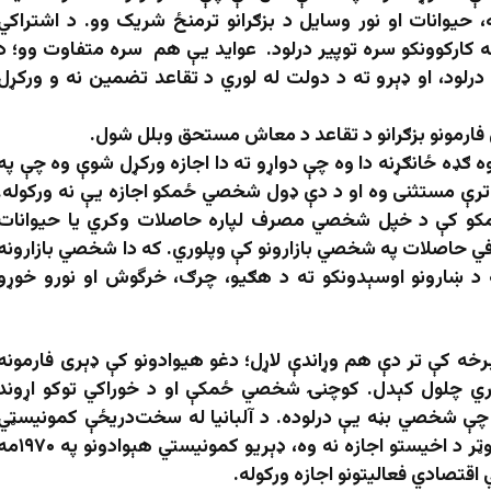
 حيوانات او نور وسايل د بزګرانو ترمنځ شريک وو. د اشتراکي
و له کارکوونکو سره توپير درلود. عواید یې هم سره متفاوت وو؛ د
درلود، او ډېرو ته د دولت له لوري د تقاعد تضمین نه و ورکړل
 یوه ګډه ځانګړنه دا وه چې دواړو ته دا اجازه ورکړل شوې وه چې په
ترې مستثنی وه او د دې ډول شخصي ځمکو اجازه یې نه ورکوله.
مکو کې د خپل شخصي مصرف لپاره حاصلات وکري یا حیوانات
في حاصلات په شخصي بازارونو کې وپلوري. که دا شخصي بازارونه
 د ښارونو اوسېدونکو ته د هګیو، چرګ، خرگوش او نورو خوړو
خه کې تر دې هم وړاندې لاړل؛ دغو هیوادونو کې ډېری فارمونه
ري چلول کېدل. کوچنۍ شخصي ځمکې او د خوراکي توکو اړوند
 چې شخصي بڼه یې درلوده. د آلبانیا له سخت‌دریځې کمونیسټي
پالیسۍ پرته چې هلته خلکو ته ان د شخصي موټر د اخیستو اجازه نه وه، ډېریو کمونیستي هېوادو
تصادي فعالیتونو اجازه ورکوله.