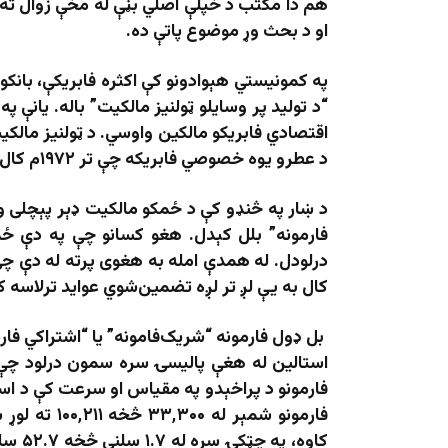
هم دا مکتب د خپلې اصلي بڼې له مخې زوال ته ن
او د بحث وړ موضوع پاتې ده.
په کمونیستي هېوادونو کې اکثره فابریکې، بانک
“د تولید پر وسایلو ټولنیز مالکیت” باله. یانې
اقتصادي فابریکو مالکین واوسي. د ټولنیز مالک
د عطرو یوه خصوصي فابریکه چې تر ۱۹۷۲م کال پورې خصوصي پاتې وه، خو وروسته ملي شوه.
د ښار په څنډو کې د ځمکو مالکیت ډېر پېچلی و.
فارمونه” بلل کېدل. هغو کسانو چې په دې ځمک
درلودل. له همدې امله به هغوی پرته له دې چ
کال به یې لږ تر لږه تضمین‌شوي عواید ترلاسه ک
بل ډول فارمونه “شریک‌فامونه” یا “اشتراکي فارم
استالین له هغې پالیسۍ سره سمون درلود چې د
فارمونو شمېر
کاوه،