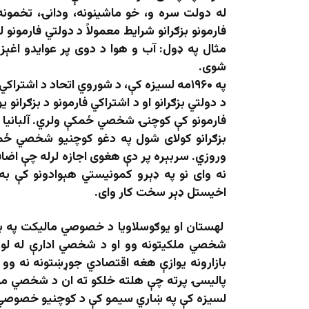
له دولت سره و، خو ماشينونه، ودانۍ، تخمونه،
فارمونو بزګرانو شرایط معمولاً د دولتي فارمون
مثال په ډول: آب و هوا د دوی پر عوایدو اغېز 
شوی.
په ۱۹۶۰مه لسیزه کې، د شوروي اتحاد د اشتراکي فارمونو بزګرانو د تقاعد د معاش مستحق وبلل شول.
د دولتي بزګرانو او د اشتراکي فارمونو د بزګرانو
فارمونو کې کوچنۍ شخصي ځمکې ولري. آلبانیا 
بزګرانو کولای شول په دغو کوچنیو شخصي ځ
وروزي. سربېره پر دې هغوی اجازه لرله چې اضا
نه وای نو په ډېرو کمونیستي هېوادونو کې به
اخیستل ډېر سخت کار وای.
لهستان او یوګوسلاویا د خصوصي مالیکت په بر
شخصي ملکیتونه وو او د شخصي ادارې له لو
بازارونه یوازې هغه اقتصادي جوړښتونه نه وو
لسیزه کې په ښاري سیمو کې د کوچنیو خصوصي اق