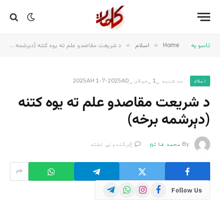
تاسو په
Home
»
اسلام
»
د شریعت مقاصدو علم ته یوه کتنه (دېرشمه برخه)
سه شنبه _1 _جولای _2025AH 1-7-2025AD
اسلام
د شریعت مقاصدو علم ته یوه کتنه
(دېرشمه برخه)
By
محمد فاتح
څرگندونې نشته
Telegram
WhatsApp
Instagram
Facebook
Follow Us