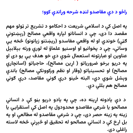
راځو د دې مقاصدو لنډه شرحه وړاندې کوو؛
په اصل کې د اسلامي شریعت د احکامو د تشریع تر ټولو مهم
مقصد دا دی، چې د انسانانو لپاره واقعي مصالح (رېښتونې
ګټې) خوندي او له واقعي مفاسدو (ریښتنو زیانونو) څخه یې
وساتي، چې د پخوانیو او اوسنیو علماؤ له لوري ورته بېلابېل
عناوین او عبارتونه استعمال شوې دي خو هدف یې یو دی او
په دریو برخو ضروریاتو ( اړین مصالح)، حاجیاتو (اسانچاري
مصالح) او تحسینیاتو (وقار او نظم ورکوونکي مصالح) باندې
وېشل شوي دي، البته ځینو درې ګوني مقاصد، درې ګوني
مصالح هم بللي دي.
د دې یادونه اړینه ده، چې په یادو دریو بڼو کې د انساني
مصالحو یا شرعي مقاصدو محدودول په اصل کې استقرايي یا
زینه په زینه حصر دی، چې د شرعي مقاصدو له مطالعې او په
بل اړخ کې د انساني مصالحو له تحقیق او څېړنې څخه لاسته
راغلی دی.