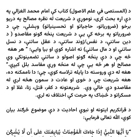
د (المستصی في علم الاصول) کتاب کې امام محمد الغزالي په
دې اړه بحث کړی، نوموړي د شریعت له نظره مصالح په دریو
برخو (ضروریاتو، حاجیاتو او تحسینیاتو) وېشلي، چې د
ضروریاتو په برخه کې یې د شریعت پنځه ګونو مقاصدو ( د
دین ساتنې، د نفس/ژوند ساتنې، د عقل ساتنې، د نسل
ساتنې او د مال ساتنې) ته اشاره کوي او بیا وايي؛ ” هر هغه
څه چې د دې پنځه ګونو اصولو د ساتنې تضمینونکي وي
مصالح او هر څه یې چې له منځه وړي مفاسد بلل کیږي.”
هغه له دې وروسته دا پایله ترلاسه کوي، چې؛ دا ناممکنه ده،
هغه شریعت چې د خوی او عادت د سمون هڅه لري له
مقاصدو دې خالي وي. شریعتونه د کفر، قتل، زنا، غلا او د
مسکراتو د څښاک په حرمت کې اختلاف نه لري.
د قرانکریم ایتونه او نبوي احادیث د دې موضوع څرګند بیان
کوي، الله تعالی فرمايي:
“يَا أَيُّهَا النَّبِيُّ إِذَا جَاءكَ الْمُؤْمِنَاتُ يُبَايِعْنَكَ عَلَى أَن لَّا يُشْرِكْنَ