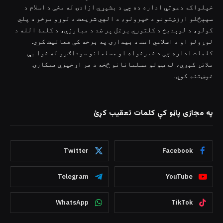
خپلواکه دعوتي اداره ده چې د بشپړې ازادۍ له مخې د اسلام د
سپېڅلو ارزښتونو د خپرولو، د الهي شریعت د لوړو موخو د پلي
کولو، د لوېدیځ د کلتوري یرغل پر ضد د مبارزې، د کلمۀ الله د
لوړولو او د اسلامي امت د بیدارۍ په برخه کې فعالیت کوي.
کلمات اداره چې د خیرخواه او مسلمانو سوداګرو له خوا یې
ملاتړ کېږي، له ټولو مسلمانانو څخه د هر اړخیزې همکارۍ
غوښتنه کوي.
په مجازی پاڼو کې کلمات تعقیب کړئ
Twitter
Facebook
Telegram
YouTube
WhatsApp
TikTok