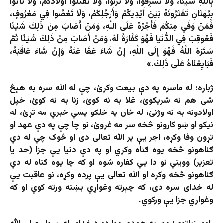
بِاللَّهِ
شَيْئًا، وَلَا تُسْرِقُوا، وَلَا تَزْنُوا، وَلَا تَقْتُلُوا أَوْلَادَكُمْ، وَلَا تَأْتُوا
بِبُهْتَانِ تَفْتَرُونَهُ بَيْنَ أَيْدِيكُمْ وَأَرْجُلِكُمْ، وَلَا تَعْصُوا فِي مَعْرُوفٍ،
فَمَنْ وَفَي مِنكُمْ فَأَجْرُهُ عَلَى اللَّهِ، وَمَنْ أَصَابَ مِنْ ذَلِكَ شَيْئًا
فَعُوقِبَ فِي الدُّنْيَا فَهُوَ كَفَّارَةٌ لَهُ، وَمَنْ أَصَابَ مِنْ ذَلِكَ شَيْئًا ثُمَّ
سَتَرَهُ اللَّهُ فَهُوَ إِلَى اللَّهِ، إِنْ شَاءَ عَفَا عَنْهُ وَإِنْ شَاءَ عَاقَبَهُ،
فَبَايِعْنَاهُ عَلَى ذَلِكَ.»
ژباړه: له ماسره په دې بیعت وکړئ، چې له الله سره به هېڅ
شی هم نه شریکوئ، غلا به نه کوئ، زنا به نه کوئ، خپل
اولادونه به نه وژنئ، له ځان په خلکو پسې خبرې مه تړئ، له
نیکو او ښو کارونو څخه سر مه غړوئ، نو چا چې په دې عهد او
تړون وفا وکړه، اجر یې پر الله تعالی دی او څوک چې له دې
ګناهونو څخه یوه ګناه وکړي او په دې دنیا یې جزا (حد یا
تعزیر) ووینې نو دا یې کفاره شوه او که چا یوه ګناه له دې
ګناهونو څخه وکړه او الله تعالی یې پرده وکړه، نو عاقبت یې
له خدای سره دی، که چېرته وغواړي بښنه ورته کوي او که
وغواړي جزا یې ورکوي.