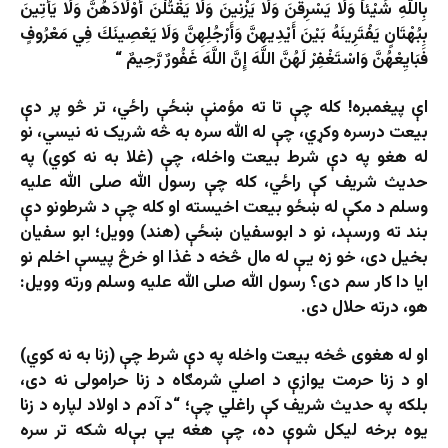
بِاللَّهِ شَيْئاً وَلَا يَسْرِقْنَ وَلَا يَزْنِينَ وَلَا يَقْتُلْنَ أَوْلَادَهُنَّ وَلَا يَأْتِينَ
بِبُهْتَانٍ يَفْتَرِينَهُ بَيْنَ أَيْدِيهِنَّ وَأَرْجُلِهِنَّ وَلَا يَعْصِينَكَ فِي مَعْرُوفٍ
فَبَايِعْهُنَّ وَاسْتَغْفِرْ لَهُنَّ اللَّهَ إِنَّ اللَّهَ غَفُورٌ رَّحِيمٌ “
اې پیغمبره! کله چې تا ته مؤمنې ښځې راځي، تر څو پر دې
بیعت درسره وکړي، چې له الله سره به څه شریک نه نیسي، نو
له هغو په دې شرط بیعت واخله، چې (غلا به نه کوي) په
حدیث شریف کې راځي، کله چې رسول الله صلی الله علیه
وسلم د مکې له ښځو بیعت اخیسته او کله چې د شرطونو دې
بند ته ورسېد، نو د ابوسفیان ښځې (هند) وویل؛ ابو سفیان
بخیل دی، خو زه یې له مال څخه د غذا او خرڅ پیسې اخلم نو
ایا دا کار سم دی؟ رسول الله صلی الله علیه وسلم ورته وویل:
هو، درته حلال دی.
او له هغوی څخه بیعت واخله په دې شرط چې (زنا به نه کوي)
او د زنا حرمت یوازې د اصلي شرمګاه د زنا حرامولی نه دی،
بلکه په حدیث شریف کې راغلي چې؛ “د آدم د اولاد لپاره د زنا
یوه برخه لیکل شوې ده، چې هغه یې بې‌له شکه تر سره