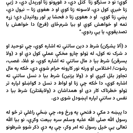
کوي؛ نو د سترګو زنا کتل دي، د غوږونو زنا اورېدل دي، د ژبې
زنا خبرې کول دي، لاسونه زنا کوي او د هغوی زنا – نیول دي،
پښې زنا کوي، او د هغوی زنا د فحشا پر لور روانېدل دي؛ زړه
تمه او خواهش کوي او بیا شرم‌ځای (فرج) دا خواهش یا
تصدیقوي، یا یې ردوي.”
د (ألا یشرکن) شرط د دین ساتنې ته اشاره کوي، چې توحید او
د شرک نه کول، له ټولو چارو مخکې عملي کول دي او د (ولا
یسرقن) شرط بیا د مال ساتنې ته اشاره کوي، نو غلا، غصب،
رشوت/ اختلاس او ورته نور کارونه حرام شوې دي، ځکه په مال
تجاوز بلل کیږي او د (ولا یزنین) شرط بیا د نسل ساتنې ته
اشاره کوي، دا ځکه چې زنا او لواط د نسل د ګواښلو لپاره تر
ټولو خطرناک کار دی او همداشان د (ولایقتلن) شرط بیا د
نفس د ساتنې لپاره اېښودل شوی دی.
دا پېښه د مکې د فتحې په ورځ وه، چې ښځې راغلې تر څو له
رسول الله صلی الله علیه وسلم سره بیعت وکړي، نو بیا الله
تعالی یې خپل رسول ته امر وکړ، چې په دې ذکر شوو شرطونو