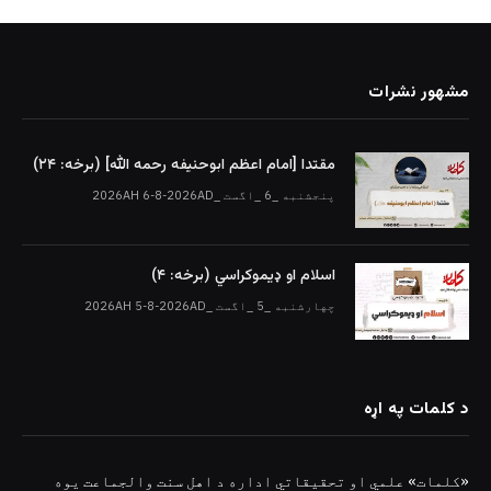
مشهور نشرات
مقتدا [امام اعظم ابوحنیفه رحمه الله‎] (برخه: ۲۴)
پنجشنبه _6 _اگست _2026AH 6-8-2026AD
اسلام او ډیموکراسي (برخه: ۴)
چهارشنبه _5 _اگست _2026AH 5-8-2026AD
د کلمات په اړه
«کلمات» علمي او تحقیقاتي اداره د اهلِ سنت والجماعت یوه