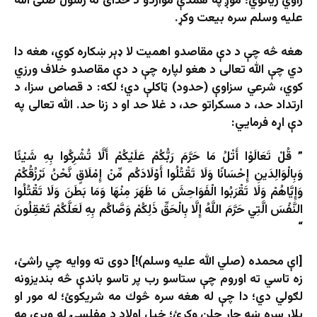
راوي زیاتوي؛ موږ په همدې مواردو د خدای له رسول صلی الله
علیه وسلم سره بیعت وکړ.
هغه څه چې د دې مقاصدو اهمیت لا ډېر ښکاره کوي، هغه دا
دي چې الله تعالی د هغو لپاره چې د دې مقاصدو خلاف ورزي
کوي، شرعي سزاوې (حدود) ټاکلې دي؛ لکه: د قصاص سزا، د
ارتداد حد، د مسکراتو حد، د غلا حد او د زنا حد. الله تعالی په
دې اړه فرمایي:
” قُلْ تَعَالَوْا أَتْلُ مَا حَرَّمَ رَبُّكُمْ عَلَيْكُمْ أَلَّا تُشْرِكُوا بِهِ شَيْئًا
وَبِالْوَالِدَينِ إِحْسَانًا وَلَا تَقْتُلُوا أَوْلَادَكُم مِّنْ إِمْلَاقٍ نَّحْنُ نَرْزُقُكُمْ
وَإِيَّاهُمْ وَلَا تَقْرَبُوا الْفَوَاحِشَ مَا ظَهَرَ مِنْهَا وَمَا بَطَنَ وَلَا تَقْتُلُوا
النَّفْسَ الَّتِي حَرَّمَ اللَّهُ إِلَّا بِالْحَقِّ ذَلِكُمْ وَصَّاكُم بِهِ لَعَلَّكُمْ تَعْقِلُونَ
“
[اې محمده (صلي الله عليه وسلم)!] دوى ته ووايه چي راشئ،
زه تاسي ته اوروم چې ستاسو رب پر تاسو باندې څه بنديزونه
لګولي دي؛ دا چې له هغه سره څوك مه شريكوئ؛ له مور او
پلار سره ښه چار چلن وکړئ؛ خپل اولاد د مفلسۍ له وېرې مه