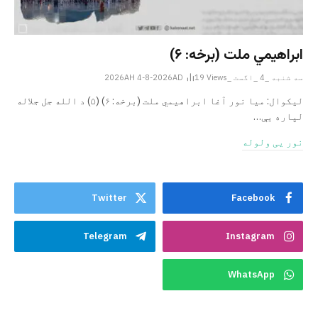
ابراهيمي ملت (برخه: ۶)
سه شنبه _4 _اگست _2026AH 4-8-2026AD
Views
19
ليکوال: میا نور آغا ابراهيمي ملت (برخه: ۶) (۵) د الله جل جلاله
لپاره یې…
نور یی ولوله
Twitter
Facebook
Telegram
Instagram
WhatsApp