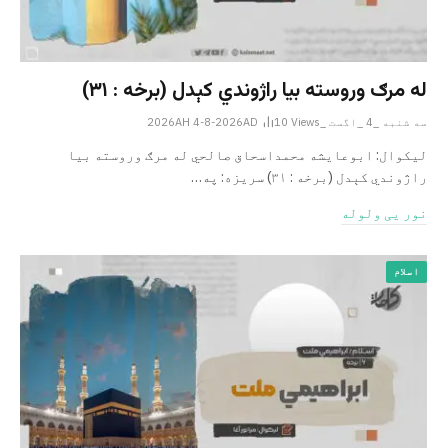
له مرګ وروسته بیا راژوندي کېدل (برخه : ۳۱)
سه شنبه _4 _اگست _2026AH 4-8-2026AD
Views
10
لیکوال: ابوعایشه محمداسحاق صالحي له مرګ وروسته بیا
راژوندي کېدل (برخه : ۳۱) سریزه: په…
نور یی ولوله
اسلام