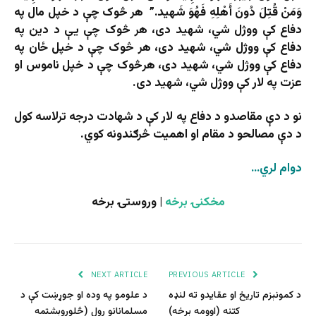
وَمَنْ قُتِلَ دُونَ أَهْلِهِ فَهُوَ شَهید.” هر څوک چې د خپل مال په
دفاع کې ووژل شي، شهید دی، هر څوک چې یې د دین په
دفاع کې ووژل شي، شهید دی، هر څوک چې د خپل ځان په
دفاع کې ووژل شي، شهید دی، هرڅوک چې د خپل ناموس او
عزت په لار کې ووژل شي، شهید دی.
نو د دې مقاصدو د دفاع په لار کې د شهادت درجه ترلاسه کول
د دې مصالحو د مقام او اهمیت څرګندونه کوي.
دوام لري…
مخکنۍ برخه
| وروستۍ برخه
NEXT ARTICLE
PREVIOUS ARTICLE
د کمونېزم تاریخ او عقایدو ته لنډه
د علومو په وده او جوړښت کې د
کتنه (اوومه برخه)
مسلمانانو رول (څلوروېشتمه