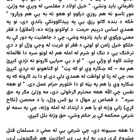
نافرماني باید ونشي. ” خپل اولاد د مفلسۍ له وېرې مه وژنئ،
موږ تاسو ته هم روزي دركوو او هغو ته به یې هم ورکړو؛ ”
ځکه د بنده ګانو رزق یې په پیداکوونکي باندې دی، نو په
همدې اساس درېیم حرمت د اولاونو وژنه ده، (املاق) د فقر
معنی ورکوي او باید یادونه وشي، چې د جاهلیت په دور کې به
خلکو خپل زامن او لوڼې د فقر او غربت له وجې وژل او د دې
ترڅنګ یې د ننګ او شرم له امله هم له لوڼو سره دا ظالمانه
چلند کاوه او وژلې یې. ” او د بې حيايۍ كارونو ته نژدې کېږئ
هم مه – كه ښكاره وي او كه پټ” او ګناهونو ته نږدې کېږئ
مه، چې له زنا او لواطت له همدې ډلې دی او دا بد کارونه که په
ښکاره وي یا هم په پټه او دا څلورم حرام عمل دی. ” او هغه
نفس چې الله هغه محترم ګرځولى دى، مه وژنئ مګر په حق
سره.” د قصاص پر مهال د یو کس وژل، یا د محصن (نکاح
کړي) زاني وژنه او یا هم د ارتداد له امله وژنه، چې په سمه او
شرعي محکمه کې پر حکم وشي، حق وژنه بلل کیږي.
دا هغه سببونه دي، چې شرعې یې له مخې د مسلمان قتل
مشروع کړی دی، په اړه یې ډېر احادیث هم څرګندونې لري،