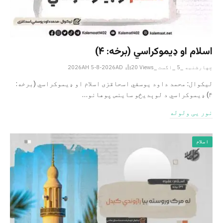
اسلام او ډیموکراسي (برخه: ۴)
چهارشنبه _5 _اگست _2026AH 5-8-2026AD
Views
20
لیکوال: محمد داود یوسفي اسحاقزی اسلام او ډیموکراسي (برخه:
۴) ډیموکراسي د لوېدیځو ساینس پوهانو…
نور یی ولوله
اسلام