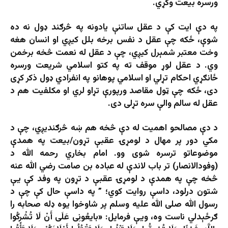
ورسره بیعت وکړي.
په دې ایت کې د عقل ساتنې یادونه په څرګند ډول نه ده
شوې، ځکه چې عقل د نفس برخه بلل کیږي او انسان هغه
وخت معتبر شمېرل کیږي، چې د عقل له نعمت څخه برخمن
وي. د عقل لوړ موقف ته په کتو اسلامي شریعت ورسره
ځانګړي احکام تړلي او اسلامي پوهانو په انفرادي ډول ذکر کړی
دی، ځکه چې ټول مقاصد ورپورې تړاو لري او مکلفیت هم د
عقل له سالم والې سره تړلی دی.
د دې مصالحو اهمیت له دې څخه هم ښه څرګندیږي، چې د
مکي دور پر مهال د لومړۍ عقبې تړون/بیعت په همدې
موضوعاتو ترسره شوی وو. امام بخاري رحمه الله د
(وفودالانصار) تر باب لاندې له عباده بن صامت رضي الله عنه
څخه چې په همدې د لومړۍ عقبې د تړون په وفد کې یې
شتون درلود، داسې روایت کوي؛ ” په داسې حال کې چې د
رسول الله صلی الله علیه وسلم پر شاوخوا یوه ډله صحابه را
ګرځېدلي ناست وه، ویې فرمایل:
«بایعُونِی عَلَى أَنْ لَا تُشْرِكُوا