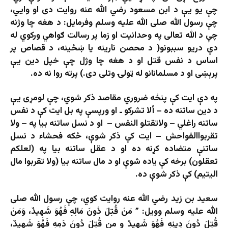
چې یو یې د ابن مسعود رضي الله عنه روایت دی او وايي،
چې رسول الله صلی الله علیه وسلم وفرمایل: د هغه چا وژنه
چې د الله تعالی په وحدانیت او زما پر رسالت ګواهي ورکوي له
دې دریو سببونو( د محصن نارینه یا ښځینه، د قصاص پر
اساس د نفس قتل او د هغه چا وژل چې خپل دین یې
پرېښی او د مسلمانانو له ټولۍ وتلی دی.) پرته روا نه ده.
په دې ایت کې پنځه ضروري مقاصد ذکر شوي، چې لومړی یې
د دین ساتنه ده – ألا تشرکو ـ او ورپسې په بل ایت کې د نفس
ساتنه راغلي – ولاتقتلو النفس – او د نسل ساتنه بیا په – ولا
تقربواالفواحش – ایت کې ذکر شوې، ځکه فحشاء د نسل
ساتنې متضاده کړنه ده او د عقل ساتنه بیا په (لعلکم
تعقلون) برخه کې یاده شوې او د مال ساتنه بیا (ولا تقربوا مال
الیتیم) کې ذکر شوې ده.
سعید بن زید رضي الله عنه روایت کوي، چې رسول الله صلی
الله علیه وسلم وویل: ” مَنْ قُتِلَ دُونَ مَالِهِ فَهُوَ شَهِيدٌ، وَمَنْ
قُتِلَ دُونَ دِينِهِ فَهُوَ شَهِيدٌ و من قُتِلَ دُونَ دَمِهِ فَهُوَ شَهِيدٌ،