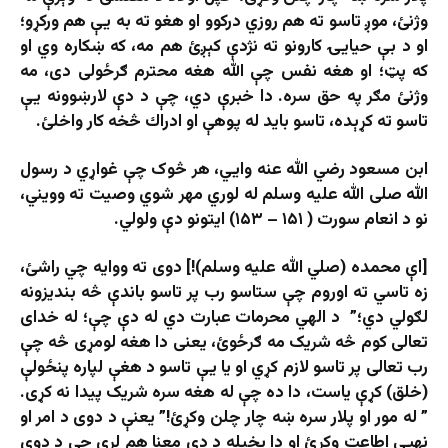
وژنئ، موږ تاسو ته هم روزي دركوو او هغو ته به یې هم ورکړو؛
او د بې حيايۍ كارونو ته نژدې کېږئ هم مه، كه ښكاره وي او
كه پټ؛ او هغه نفس چې الله هغه محترم ګرځولى دى، مه
وژنئ مګر په حق سره. دا خبرې دي، چې د دې لارښوونه يې
تاسو ته کړېده، تاسو بايد له پوهې او ادراك څخه كار واخلئ.
ابن مسعود رضي الله عنه وايي، هر څوک چې غواړي د رسول
الله صلی الله علیه وسلم له لوري مهر شوي وصیت ته وویني،
نو د انعام سورت ( ۱۵۱ – ۱۵۳) ایتونو دې ولولي.
[اې محمده (صلي الله عليه وسلم)!] دوى ته ووايه چي راشئ،
زه تاسي ته اوروم چې ستاسو رب پر تاسو باندې څه بنديزونه
لګولي دي؛” د الهي محرمات عبارت دي له دې چې؛ له خدای
تعالی کوم څه شریک مه ګرځوئ، یعنی دا هغه لومړی څه چې
رب تعالی پر تاسو لازم کړي او یا یې تاسو د هغې لپاره پنځولې
(خلق) کړې یاست، دا ده چې له هغه سره شریک پیدا نه کړی.
” له مور او پلار سره ښه چار چلن وکړئ!” یعنې د دوی د امر او
نهیې اطاعت وکړئ او دا پخپله د دې معنا هم لري چې د دوی