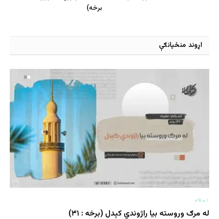
برخه)
اړوند منځپانګې
اسلام
له مرګ وروسته بیا راژوندي کېدل (برخه : ۳۱)