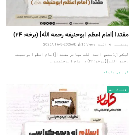
مقتدا [امام اعظم ابوحنیفه رحمه الله‎] (برخه: ۲۴)
پنجشنبه _6 _اگست _2026AH 6-8-2026AD
Views
16
لیکوال: مفتي احمدالله مهاجر مقتدا [امام اعظم ابوحنیفه
رحمه الله‎] (برخه: ۲۴) د امام ابوحنيفه…
نور یی ولوله
ډیموکراسي