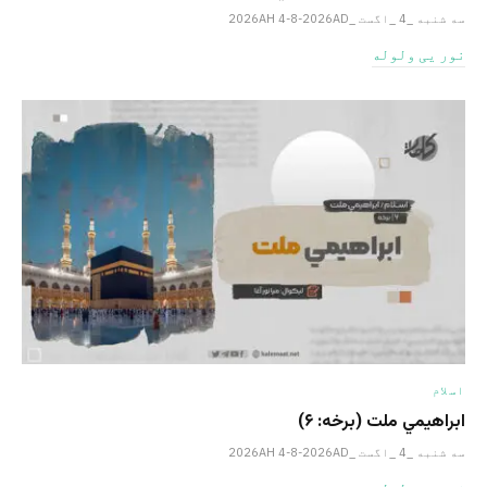
سه شنبه _4 _اگست _2026AH 4-8-2026AD
نور یی ولوله
اسلام
ابراهيمي ملت (برخه: ۶)
سه شنبه _4 _اگست _2026AH 4-8-2026AD