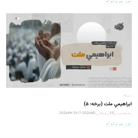
نور یی ولوله
اسلام
ابراهيمي ملت (برخه: ۵)
پنجشنبه _30 _جولای _2026AH 30-7-2026AD
نور یی ولوله