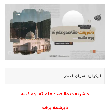
لیکوال: شکران احمدي
د شریعت مقاصدو علم ته یوه کتنه
دېرشمه برخه