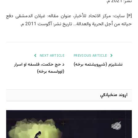
نشر: 2021 م.
[۴] سایت: مرکز الاتحاد للأخبار، عنوان مقاله: غیلان الدمشقی دفع
حیاته من أجل الحریة والعدالة… تاریخ نشر: آگوست 2011 م.
NEXT ARTICLE
PREVIOUS ARTICLE
نشنلیزم (شپږویشتمه برخه)
د حج حکمت، فلسفه او اسرار
(اوولسمه برخه)
اړوند منځپانګې