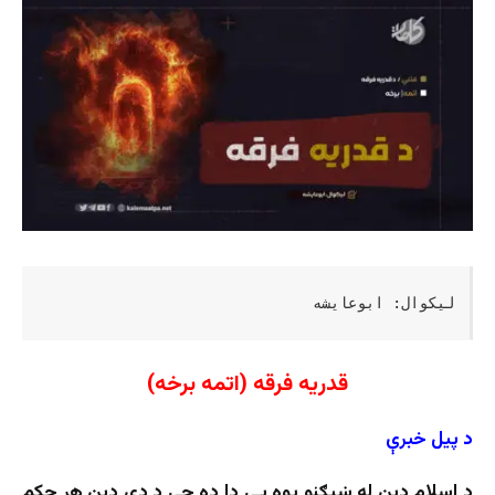
لیکوال: ابوعایشه
قدریه فرقه (اتمه برخه)
د پیل خبرې
د اسلام دین له ښېګڼو یوه یې دا ده چې د دې دین هر حکم