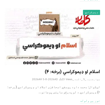
ډیموکراسي
اسلام او ډیموکراسي (برخه: ۴)
چهارشنبه _5 _اگست _2026AH 5-8-2026AD
Views
23
لیکوال: محمد داود یوسفي اسحاقزی اسلام او ډیموکراسي (برخه:
۴) ډیموکراسي د لوېدیځو ساینس پوهانو…
نور یی ولوله