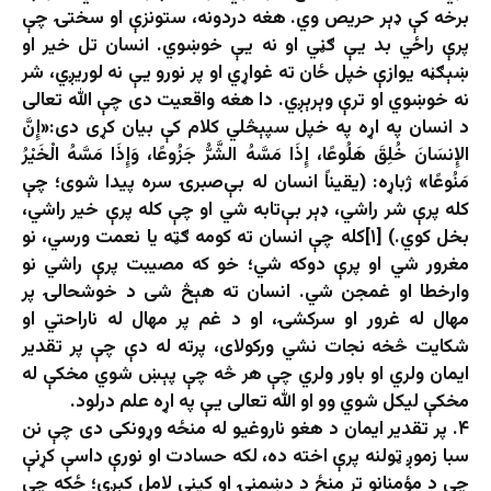
برخه کې ډېر حریص وي. هغه دردونه، ستونزې او سختۍ چې
پرې راځي بد یې ګڼي او نه یې خوښوي. انسان تل خیر او
ښېګڼه یوازې خپل ځان ته غواړي او پر نورو یې نه لوریږي، شر
نه خوښوي او ترې وېرېږي. دا هغه واقعیت دی چې الله تعالی
د انسان په اړه په خپل سپېڅلي کلام کې بیان کړی دی:«إِنَّ
الإِنسَانَ خُلِقَ هَلُوعًا، إِذَا مَسَّهُ الشَّرُّ جَزُوعًا، وَإِذَا مَسَّهُ الْخَيْرُ
مَنُوعًا» ژباړه: (یقیناً انسان له بې‌صبرۍ سره پیدا شوی؛ چې
کله پرې شر راشي، ډېر بې‌تابه شي او چې کله پرې خیر راشي،
بخل کوي.) [۱]کله چې انسان ته کومه ګټه یا نعمت ورسي، نو
مغرور شي او پرې دوکه شي؛ خو که مصیبت پرې راشي نو
وارخطا او غمجن شي. انسان ته هېڅ شی د خوشحالۍ پر
مهال له غرور او سرکشۍ، او د غم پر مهال له ناراحتي او
شکايت څخه نجات نشي ورکولای، پرته له دې چې پر تقدیر
ایمان ولري او باور ولري چې هر څه چې پېښ شوي مخکې له
مخکې لیکل شوي وو او الله تعالی یې په اړه علم درلود.
۴. پر تقدیر ایمان د هغو ناروغیو له منځه وړونکی دی چې نن
سبا زموږ ټولنه پرې اخته ده، لکه حسادت او نورې داسې کړنې
چې د مؤمنانو تر منځ د دښمنۍ او کینې لامل کېږي؛ ځکه چې