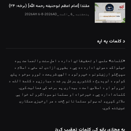
مقتدا [امام اعظم ابوحنیفه رحمه الله‎] (برخه: ۲۴)
پنجشنبه _6 _اگست _2026AH 6-8-2026AD
د کلمات په اړه
«کلمات» علمي او تحقیقاتي اداره د اهلِ سنت والجماعت یوه
خپلواکه دعوتي اداره ده چې د بشپړې ازادۍ له مخې د اسلام د
سپېڅلو ارزښتونو د خپرولو، د الهي شریعت د لوړو موخو د پلي
کولو، د لوېدیځ د کلتوري یرغل پر ضد د مبارزې، د کلمۀ الله د
لوړولو او د اسلامي امت د بیدارۍ په برخه کې فعالیت کوي.
کلمات اداره چې د خیرخواه او مسلمانو سوداګرو له خوا یې
ملاتړ کېږي، له ټولو مسلمانانو څخه د هر اړخیزې همکارۍ
غوښتنه کوي.
په مجازی پاڼو کې کلمات تعقیب کړئ