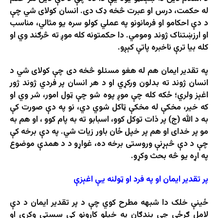
له حکمت، درس او عبرت څخه ډک دی. انسان کولای شي چې
د دې احکامو او فرمانونو په عملي کولو سره یو مثالي، مناسب
او ارزښتناک ژوند ومومي. دا حکمتونه کله موږ ته څرګند وي او
کله بیا ترې ناخبره پاتې کېږو.
په تقدیر ایمان هم له هغو مسئلو څخه دی چې کولای شي د
انسان ژوند ته بدلون ورکړي او د هر انسان پر فردي ژوند ژور
اغېز ولري؛ ځکه کله چې موږ پوه شو چې ټول امور، شر وي او
که خیر، مخکې له مخکې ټاکل شوي دي، نو په دې صورت کې
به د الله (ج) پر ذات توکل کوو، اسبابو ته به پام کوو ، او هم به
مو پر خدای او هم پر خپل ځان باور زیات شي. په دې برخه کې
چې د دې څېړنې وروستی برخه ده، غواړو د د همدې موضوع
په اړه یو څه بحث وکړو.
پر تقدیر ایمان او په فرد او ټولنه یې اغېزې
ځینې خلک دا شبهه مطرح کوي چې د پر تقدیر ایمان د دې
لامل ګرځي چې بندګان په خپلو کارونو کې سستي وکړي او