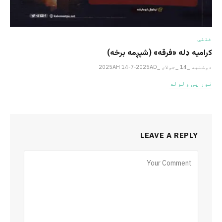
فتنې
کرامیه ډله «فرقه» (شپږمه برخه)
دوشنبه _14 _جولای _2025AH 14-7-2025AD
نور یی ولوله
LEAVE A REPLY