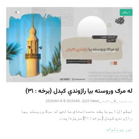
اسلام
له مرګ وروسته بیا راژوندي کېدل (برخه : ۳۱)
سه شنبه _4 _اگست _2026AH 4-8-2026AD
Views
10
لیکوال: ابوعایشه محمداسحاق صالحي له مرګ وروسته بیا
راژوندي کېدل (برخه : ۳۱) سریزه: په…
نور یی ولوله