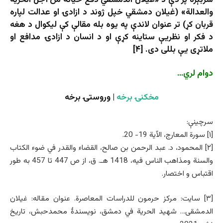
سربېره پر دې د «غیلان الدمشقي دفع حیاته من أجل الحریة
والعدالة» (غیلان دمشقي خپل ژوند د ازادۍ او عدالت لپاره
قربان کړ) تر عنوان لاندې په یوه بله مقالې کې لیکوال د هغه
د فکر او نظریې ستاینه کړې او د انسان د ازادۍ مدافع او
ملاتړی یې بللی دی. [۴]
دوام لري…
مخکنۍ برخه
| وروستۍ برخه
سرچینې:
[۱] سورة المعارج، الآیة 19- 20.
[۲] المحمود، د. عبد الرحمن بن صالح، القضاء والقدر في ضوء الکتاب
والسنة ومذاهب الناس فیه، 1418 هـ. ق، از ص 447 تا 457 به طور
اقتباس و اختصار.
[۳] سایت: مرکز حرمون للدراسات المعاصرة. عنوان مقاله: غیلان
الدمشقی… شهید الحریة في دمشق، نویسندۀ محمدحبش، تاریخ