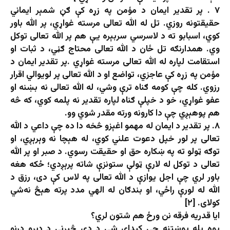
۷ . پر تقدیر ایمان د مؤمن په زړه کې ګڼ شمېر ایماني
حقیقتونه روزي. تل له الله تعالی مرسته غواړي، پر الله باور
کوي، اسبابو ته د لاسرسي سربېره یې هم پر الله تعالی توکل
وي. همدارنګه تل ځان د الله تعالی محتاج ګڼي، د ثبات او
استقامت لپاره له الله تعالی مرسته غواړي .پر تقدیر ایمان د
مؤمن په زړه کې عاجزي، تواضع او د الله تعالی پر لویوالي اقرار
رزوي. کله چې کومه ګناه ترې وشي، له الله تعالی نه بښنه او
عفو غواړي، خو د خپلې ګناه لپاره تقدیر نه پلمه کوي، که څه
هم پوهېږي چې دا کارونه ورته مقدر شوي وو.
۸. پر تقدیر د ایمان له مهمو اغېزو څخه دا ده چې داعي د الله
تعالی پر لور خپل دعوت علني کوي، له هېچا نه وېرېږي، او
توګه ټولو ته په ښکاره حق او حقیقت رسوي. د صبر او پر الله
تعالی د توکل له لارې ټولې ستونزې شاته پرېږدي؛ ځکه هغه
باور لري چې اجل یوازې د الله تعالی په لاس کې دی، رزق د
الله له لورې راځي، او بندګان له الهي مدد پرته هېڅ نه‌شي
کولای. [۲]
ایا قدریه فرقه نن ورځ هم شتون لري؟
یوه بله پوښتنه چې کېدای شي د دې څېړنې د ډېرو درنو