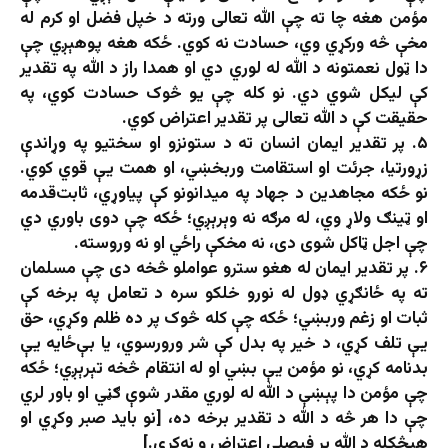
مؤمن هغه چا ته چې الله تعالی ورته د خپل فضل او کرم له
مخې څه ورکړي وي، حسادت نه کوي. ځکه هغه پوهېږي چې
دا ټول نعمتونه د الله له لوري دي او همدا راز د الله په تقدیر
کې لیکل شوي دي. نو کله چې یو څوک حسادت کوي، په
حقیقت کې د الله تعالی پر تقدیر اعتراض کوي.
۵. پر تقدیر ایمان انسان ته د ستونزو او سختیو په وړاندې
زړورتیا، جرئت او استقامت وربخښي، او همت یې قوي کوي.
نو ځکه مجاهدین د جهاد په میدانونو کې پیاوړي، ثابت‌قدمه
او ټینګ ولاړ وي، له مرګه نه وېرېږي؛ ځکه چې دوی باوري دي
چې اجل ټاکل شوی دی، نه مخکې راځي او نه وروسته.
۶. پر تقدیر ایمان له هغو سترو عواملو څخه دی چې مسلمان
ته په ځانګړي ډول له نورو خلکو سره د تعامل په برخه کې
ثبات او زغم وربښي؛ ځکه چې کله څوک پر ده ظلم وکړي، حق
یې تلف کړي، د خیر په بدل کې شر ورورسوي، یا بې‌ځایه یې
بدنامه کړي، نو مؤمن یې بښي او له انتقام څخه تېرېږي؛ ځکه
چې مؤمن دا پېښې د الله له لوري مقدر شوې ګڼي او باور لري
چې دا هر څه د الله د تقدیر برخه ده، [نو باید صبر وکړي او
هېڅکله د الله پر فیصلې اعتراض و نه‌کړي.]