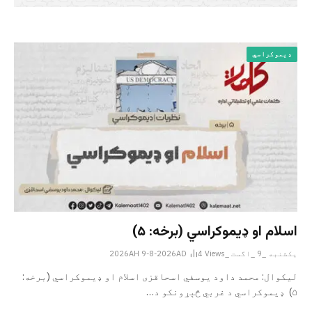
ډیموکراسي
اسلام او ډیموکراسي (برخه: ۵)
یکشنبه _9 _اگست _2026AH 9-8-2026AD
Views
4
لیکوال: محمد داود یوسفي اسحاقزی اسلام او ډیموکراسي (برخه:
۵) ډیموکراسي د غربي څېړونکو د…