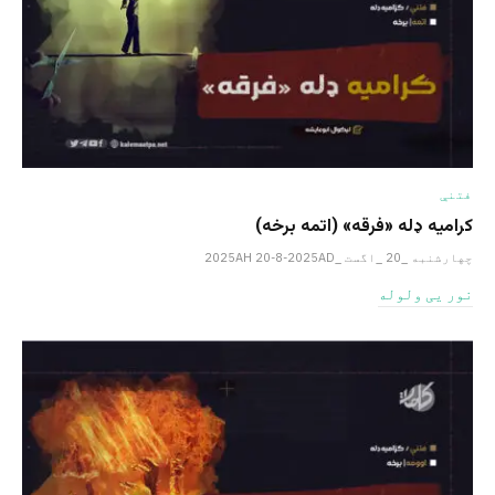
فتنې
کرامیه ډله «فرقه» (اتمه برخه)
چهارشنبه _20 _اگست _2025AH 20-8-2025AD
نور یی ولوله