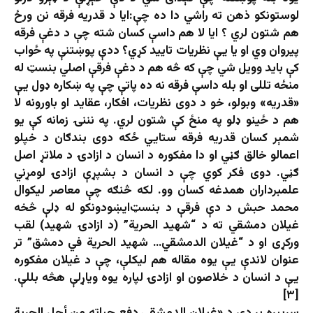
لوستونکو ذهن ته راشي دا ده چې:ایا د قدریه فرقه نن ورځ
هم شتون لري ؟ ایا لا هم داسې کسان شته چې د دغې فرقه
پیروان وي او یا یې نظریات تایید کړي؟ ددې پوښتنې په ځواب
کې باید وویل شي چې که څه هم د دغې فرقې اصلي بنسټ له
منځه تللی او بله داسې فرقه نه ده پاتې چې په ښکاره ډول یې
«قدریه» وبولو، خو د دوی نظریات، افکار، عقاید او باورونه لا
هم د ځینو ډلو په منځ کې شتون لري. په نننۍ زمانه کې یو
شمېر کسان قدریه فرقه ستايي ځکه دوی بندګان د خپلو
اعمالو خالق ګڼي او دا مفکوره د انسان د ازادۍ د ملاتړ اصل
ګڼي. دوی فکر کوي چې د انسان د بشپړې ازادۍ لومړني
علمبرداران همدغه کسان وو. لکه څنګه چې معاصر لیکوال
محمد حبش د دې فرقې د بنسټ‌ايښودونکو له ډلې څخه
غیلان دمشقي ته د “شهید الحریة” (د ازادۍ شهید) لقب
ورکړی او د “غیلان الدمشقي… شهید الحریة في دمشق” تر
عنوان لاندې یې یوه مقاله هم لیکلې، چې د غیلان مفکوره
یې د انسان د خلاصون او ازادۍ لپاره یوه ویاړلې هڅه بللې.
[۳]