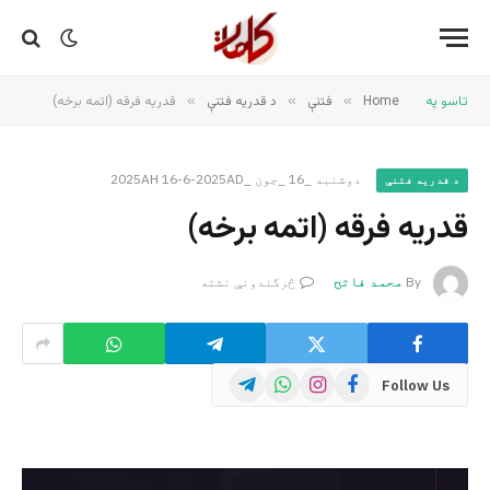
تاسو په
Home
»
فتنې
»
د قدریه فتنې
»
قدریه فرقه (اتمه برخه)
دوشنبه _16 _جون _2025AH 16-6-2025AD
د قدریه فتنې
قدریه فرقه (اتمه برخه)
By
محمد فاتح
څرگندونې نشته
Telegram
WhatsApp
Instagram
Facebook
Follow Us