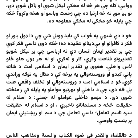
ووايي: کله چې هر څه له مخکې لیکل شوي او ټاکل شوي دي،
نو بیا موږ ته څه اړتیا ده چې زحمت وباسو او هڅه وکړو؟ ځکه
چې پایله خو مخکې له مخکې معلومه ده.
خو د دې شبهې په ځواب کې باید وویل شي چې دا ډول باور او
فکر د کافرانو او بې‌دینانو عقیده ده؛ ځکه دوی داسې فکر کوي
چې پر تقدیر ایمان انسان دې ته اړباسي چې پر لیکل شويو
تقدیرونو قناعت وکړي، کار و نه‌کړي او له هر ډول هلو ځلو
لاس واخلي. هغوی پر تقدیر ایمان د اسلامي امت د شاته
پاتې کېدو او وروسته‌والي په برخه کې د مثال په توګه وړاندې
کوي.خو د اسلامي امت د وروسته‌والي او تخلف واقعي علت
بل څه دی، چې د داخلي او بهرنيو عواملو په پایله کې رامنځته
شوی دی. د مهمو داخلي عواملو له جملې: د اسلام له
حقیقت څخه د مسلمانانو ناخبري ، او د اسلام له حقیقت
سره ناسم تعامل؛ داسې تعامل چې د سم او ریښتیني ایمان
پر بنسټ واوسي.
د «القضاء والقدر في ضوء الکتاب والسنة ومذاهب الناس