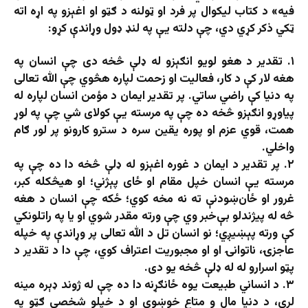
فیه» د کتاب لیکوال پر فرد او ټولنه د ګټو او اغېزو په اړه اته
ټکي ذکر کړي دي، چې دلته یې په لنډ ډول وړاندې کړو:
۱. تقدیر د هغو لویو انګېزو له ډلې څخه دی چې انسان په
هغه لار کې د کار، فعالیت او زحمت لپاره هڅوي چې الله تعالی
په دنیا کې راضي ساتي. پر تقدیر ایمان د مؤمن انسان لپاره له
پیاوړو انګېزو څخه ده چې په مرسته یې کولای شي چې په لوړ
همت، قوي عزم او پوره یقین سره د سترو کارونو پر لور ګام
واخلي.
۲. پر تقدیر د ایمان د غوره اغېزو له ډلې څخه دا ده چې په
مرسته یې انسان خپل مقام او ځای پېژني؛ او هیڅکله کبر،
غرور او ځان‌ښودنې ته نه مخه کوي؛ ځکه چې انسان د هغه
څه له پیژندلو بې‌خبر وي چې ورته مقدر شوي او یا په راتلونکي
کې ورته پېښیږي؛ نو انسان تل د الله تعالی پر وړاندې په خپله
عاجزۍ، ناتوانۍ او او مجبوریت اعتراف کوي، چې دا د تقدیر د
پټو اسرارو له له ډلې څخه یو دی.
۳. د انساني طبیعت یوه ځانګړنه دا ده چې له ژوند ډېره مینه
لري، د دنیا مال و متاع خوښوي او د خپلو شخصي ګټو په