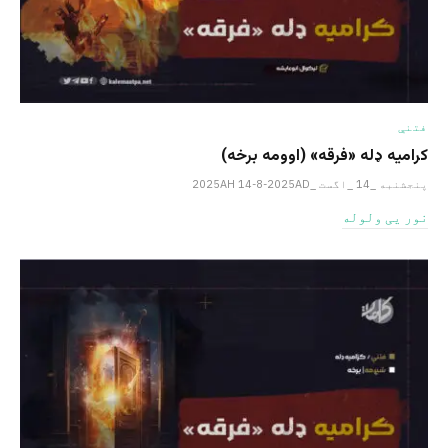
فتنې
کرامیه ډله «فرقه» (اوومه برخه)
پنجشنبه _14 _اگست _2025AH 14-8-2025AD
نور یی ولوله