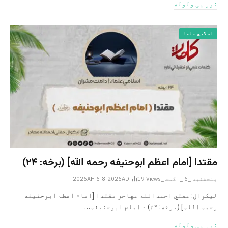
نور یی ولوله
اسلامي علما
مقتدا [امام اعظم ابوحنیفه رحمه الله‎] (برخه: ۲۴)
پنجشنبه _6 _اگست _2026AH 6-8-2026AD
Views
19
لیکوال: مفتي احمدالله مهاجر مقتدا [امام اعظم ابوحنیفه
رحمه الله‎] (برخه: ۲۴) د امام ابوحنيفه…
نور یی ولوله