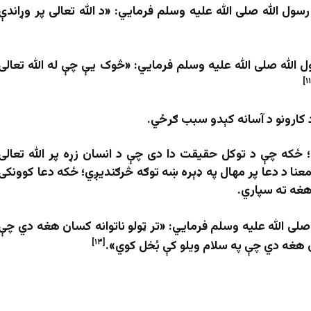
رسول الله صلی الله علیه وسلم فرمايي: «د الله تعالی پر وړاندې
ل الله صلی الله علیه وسلم فرمايي: «څوک یې چې له الله تعالی
 کارونو د
آ
سان
ه کېدو
سبب ګرځي.
؛
ځکه چې د توکل حقیقت دا دی چې د انسان زړه پر الله تعالی
نا د دعا پر مهال په ډېره ښه توګه څرګندیږي؛ ځکه دعا کوونکی
 هغه ته سپاري.
صلی الله علیه وسلم فرمايي: «تر ټولو ناتوانه کسان هغه دي چې
[۱۳]
ن هغه دي چې په سلام ویلو کې بُخل کوي».