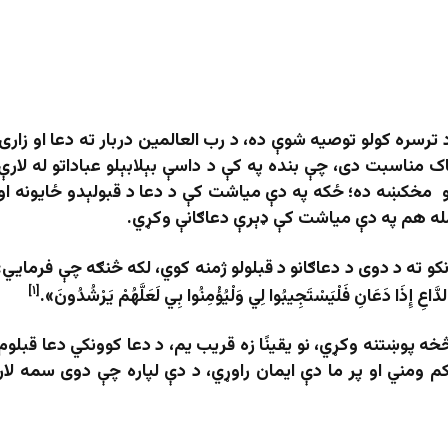
رسره کولو توصیه شوې ده، د رب العالمین دربار ته دعا او زارۍ
 مناسبت دی، چې بنده په کې د داسې بېلابېلو عباداتو له لارې
و مخکښه ده؛ ځکه په دې میاشت کې د دعا د قبولېدو ځایونه او
مله هم په دې میاشت کې ډېرې دعاګانې وکړي.
کو ته د دوی د دعاګانو د قبلولو ژمنه کوي، لکه څنګه چې فرمايي:
[۱]
دَّاعِ إِذَا دَعَانِ فَلْيَسْتَجِيبُوا لِي وَلْيُؤْمِنُوا بِي لَعَلَّهُمْ يَرْشُدُونَ».
ا څخه پوښتنه وكړي، نو یقینًا زه قریب یم، د دعا كوونكي دعا قبلوم
م ومني او پر ما دې ایمان راوړي، د دې لپاره چې دوى سمه لار