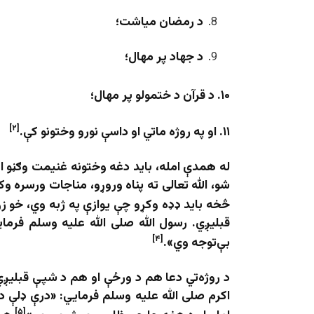
د رمضان میاشت؛
د جهاد پر مهال؛
۱۰. د قرآن د ختمولو پر مهال؛
[۲]
۱۱. او په روژه ماتي او داسې نورو وختونو کې.
له همدې امله، باید دغه وختونه غنیمت وګڼو ا
شو، الله تعالی ته پناه وروړو، مناجات ورسره وک
څخه باید ډډه وکړو چې یوازې په ژبه وي، خو ز
قبلیږي. رسول الله صلی الله علیه وسلم فرماي
[۴]
بې‌توجه وي».
د روژه‌تي دعا هم د ورځې او هم د شپې قبلیږي،
اکرم صلی الله علیه وسلم فرمايي: «درې ډلې دي
[۵]