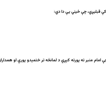
کې قبلیږي، چې ځيني یې دا دي:
امام منبر ته پورته کېږي د لمانځه تر ختمېدو پورې او همداراز