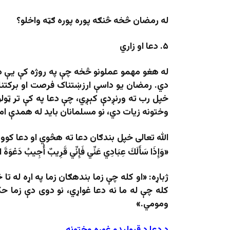
له رمضان څخه څنګه پوره پوره ګټه واخلو؟
۵.
دعا او زاري
له هغو مهمو عملونو څخه چې په روژه کې یې د ت
دي. رمضان یو داسې ارزښتناک فرصت او برکتناک
خپل رب ته ورنږدې کېږي، چې دعا په کې تر ټول
وختونه زیات دي، نو مسلمانان باید له همدې ا
الله تعالی خپل بندګان دعا ته هڅوي او دعا کوون
«وَإِذَا سَأَلَكَ عِبَادِي عَنِّي فَإِنِّي قَرِيبٌ أُجِيبُ دَعْوَةَ ال
ژباړه: «او كله چې زما بنده­ګان زما په اړه له ت
كله چې له ما نه دعا غواړي، نو دوى دې زما حك
ومومي.»