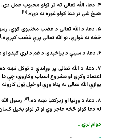
۴.
دعا، الله تعالی ته تر ټولو محبوب عمل دی
. 
[۱۰]
هیڅ شی تر دعا کولو غوره نه دی».
۵.
دعا، د الله تعالی د غضب مخنیوی کوي
. رسو
[۱۱]
څخه نه غواړي، نو الله تعالی پرې غضب کېږي».
۶.
دعا، د
سینې
د پراخ
ېدو
، د غم د لرې کېدو او د
۷.
دعا، د الله تعالی پر وړاندې د توکل نښه ده
اعتماد وکړي او مشروع اسباب وکاروي، چې دا مع
یوازې الله تعالی ته پناه وړي او خپل ټول کارونه
[۱۲]
۸.
دعا، د
وړتیا
او زیرکتیا نښه ده
.
رسول الله 
له دعا کولو څخه عاجز وي او تر ټولو بخیل کسا
دوام
لري…