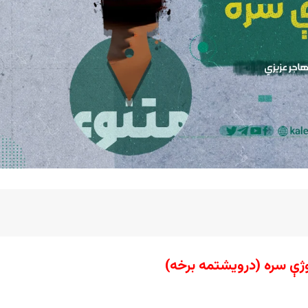
ژې سره (درویشتمه برخه)