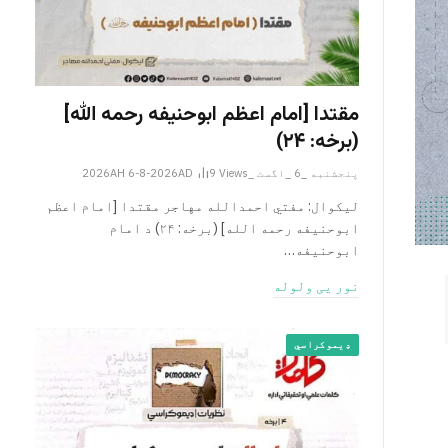
مقتدا [امام اعظم ابوحنیفه رحمه الله‎]
(برخه: ۲۴)
پنجشنبه _6 _اگست _2026AH 6-8-2026AD
Views
9
لیکوال: مفتي احمدالله مهاجر مقتدا [امام اعظم
ابوحنیفه رحمه الله‎] (برخه: ۲۴) د امام
ابوحنيفه…
نور یی ولوله
ډیموکراسي