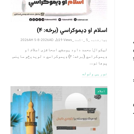
اسلام او ډیموکراسي (برخه: ۴)
چهارشنبه _5 _اگست _2026AH 5-8-2026AD
Views
19
لیکوال: محمد داود یوسفي اسحاقزی اسلام او
ډیموکراسي (برخه: ۴) ډیموکراسي د لوېدیځو ساینس
پوهانو…
نور یی ولوله
اسلام