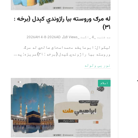
له مرګ وروسته بیا راژوندي کېدل (برخه :
۳۱)
سه شنبه _4 _اگست _2026AH 4-8-2026AD
Views
8
لیکوال: ابوعایشه محمداسحاق صالحي له مرګ
وروسته بیا راژوندي کېدل (برخه : ۳۱) سریزه: په…
نور یی ولوله
اسلام