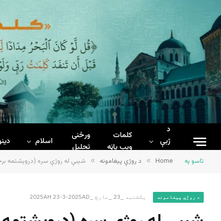
د
کلمات
ورځنی
ژبې
اسلام
دینو
ويب پاڼه
تحلیل
ټاکل
تاسو په
Home
»
د روژې پیغامونه
»
شیبې له روژې سره (درویشتمه برخ
یکشنبه _23 _مارچ _2025AH 23-3-2025AD
د روژې پیغامونه