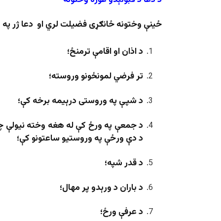
د دعا د قبولېدو غوره وختونه
ځینې وختونه ځانګړی فضیلت لري او دعا ژر په 
د اذان او اقامې ترمنځ؛
تر فرضي لمونځونو وروسته؛
د شپې په وروستی درېیمه برخه کې؛
د جمعې په ورځ کې له هغه وخته نیولې چې 
د دې ورځې په وروستیو ساعتونو کې؛
د قدر شپه؛
د باران د ورېدو پر مهال؛
د عرفې ورځ؛