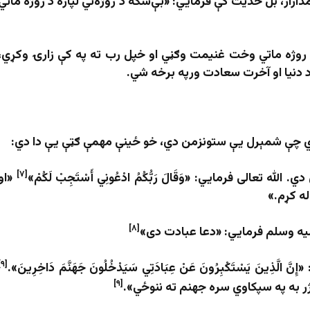
اراز، بل حدیث کې فرمايي: «بې‌شکه د روژه‌تي لپاره د روژه ماتي
 د روژه ماتي وخت غنیمت وګڼي او خپل رب ته په کې زارۍ وکړي،
د دنیا او آخرت سعادت ورپه برخه شي.
ت دي چې شمېرل یې ستونزمن دي، خو ځینې مهمې ګټې یې دا دي:
[۷]
 دي
. الله تعالی فرمايي: «وَقَالَ رَبُّكُمُ ادْعُونِي أَسْتَجِبْ لَكُمْ»
«او
له کړم.»
[۸]
علیه وسلم فرمايي: «دعا عبادت دی»
[۹]
َ الَّذِينَ يَسْتَكْبِرُونَ عَنْ عِبَادَتِي سَيَدْخُلُونَ جَهَنَّمَ دَاخِرِينَ».
[۹]
 به په سپکاوي سره جهنم ته ننوځي».