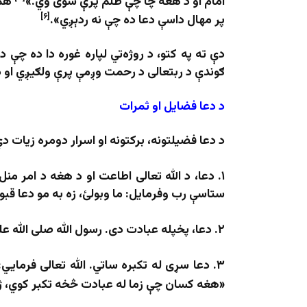
امام او د هغه چا چې ظلم پرې شوی وي.»
همد
[۶]
پر مهال داسې دعا ده چې نه ردېږي».
دې ته په کتو، د روژه‌تي لپاره غوره دا ده چې
ګوندې د رب­تعالی د رحمت وږمې پرې ولګيږي او 
د دعا فضایل او ثمرات
د دعا فضیلتونه، برکتونه او اسرار دومره زیا
۱.
دعا، د الله تعالی اطاعت او د هغه د امر منل
ستاسې رب وفرمایل: ما وبولئ، زه به مو دعا قبو
۲.
دعا،
پ
خپله عبادت دی
. رسول الله صلی الله 
۳.
دعا
سړی له
تکبر
ه ساتي
.
الله تعالی فرمايي: «إِنّ
«هغه کسان چې زما له عبادت څخه تکبر کوي، ژر