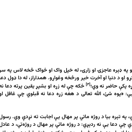
و په ډېره عاجزۍ او زارۍ، له خپل واک او ځواک څخه لاس په سر
ړو او د دنیا او آخرت خیر ورڅخه وغواړو. همداراز، له دا ډول دعا
[۳]
ړه پکې حاضر نه وي؛
ځکه چې له زړه او بشپړ یقین پرته دعا نه
ي: «پوه شئ، الله تعالی د هغه زړه دعا نه قبلوي چې غافل او
 په تېره بیا د روژه ماتي پر مهال یې اجابت ته نږدې وي. رسول
 چې دعا یې نه ردېږي: د روژه ماتي پر مهال د روژه‌تي، د عادل