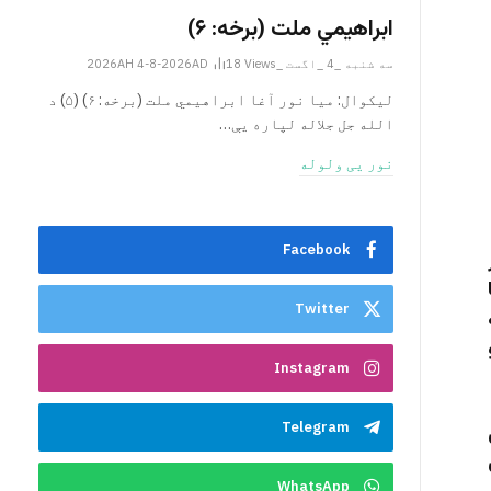
ابراهيمي ملت (برخه: ۶)
سه شنبه _4 _اگست _2026AH 4-8-2026AD
Views
18
ليکوال: میا نور آغا ابراهيمي ملت (برخه: ۶) (۵) د
الله جل جلاله لپاره یې…
نور یی ولوله
Facebook
Twitter
Instagram
Telegram
WhatsApp