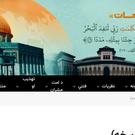
تهذیب
د امت
نه
نظریات
فتنې
او
متن
مشران
تمدن
ه)