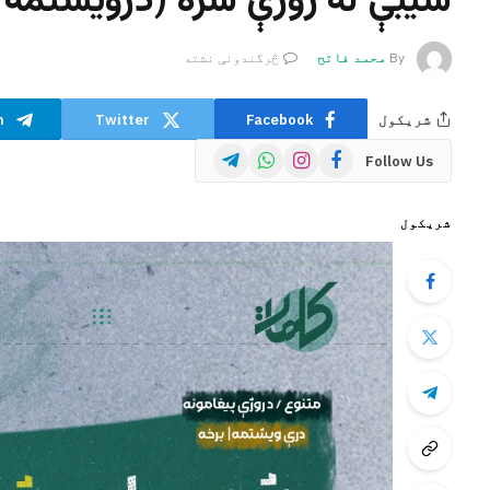
شیبې له روژې سره (درویشتمه 
By
محمد فاتح
څرگندونې نشته
شریکول
Facebook
Twitter
m
Telegram
WhatsApp
Instagram
Facebook
Follow Us
شریکول