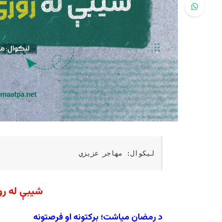
لیکوال: مهاجر عزیزي
شیبې له رو
د رمضان میاشت؛ برکتونه او فرصتونه