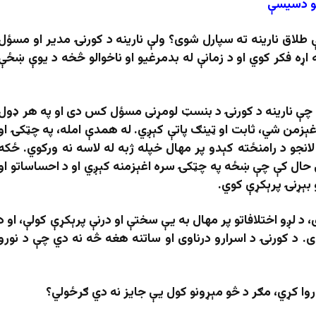
نو دسیسې
 طلاق نارینه ته سپارل شوی؟ ولې نارینه د کورنۍ مدیر او مسؤل
ه اړه فکر کوي او د زمانې له بدمرغیو او ناخوالو څخه د یوې ښځې
یو چې نارینه د کورنۍ د بنسټ لومړنی مسؤل کس دی او په هر ډول
اغېزمن شي، ثابت او ټینګ پاتې کېږي. له همدې امله، په چټکۍ او
انجو د رامنځته کېدو پر مهال خپله ژبه له لاسه نه ورکوي. ځکه
ې حال کې چې ښځه په چټکۍ سره اغېزمنه کېږي او د احساساتو او
 بېړنۍ پرېکړې کوي.
 لږو اختلافاتو پر مهال به یې سختې او درنې پرېکړې کولې، او د
ی. د کورنۍ د اسرارو درناوی او ساتنه هغه څه نه دي چې د نورو
روا کړي، مګر د څو مېړونو کول یې جایز نه دي ګرځولي؟