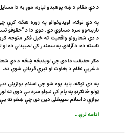
د دې مقام د ښه پوهېدو لپاره، موږ به دا مسای
په دې توګه، لویدیځوالو په زوره هڅه کړې چ
نارینه‌وو سره مساوي دي. دوی دا د “حقوقو تساو
د دې شعارونو واقعیت ته خپل فکر متوجه کړو
ناسته ده، د آزادۍ په سمندر کې لمبېدلې ده او 
مګر حقیقت دا دی چې لویدیځه ښځه د دې شعارو
د غربي نظام د بغاوت او تېري قرباني شوې ده.
په دې توګه، باید پوه شو چې اسلام یوازینی د
ټولو ځانګړنو په پام کې نیولو سره یې دوی ته لو
یوازې د اسلام سپېڅلی دین دی چې ښځو ته یې
ادامه لري
…