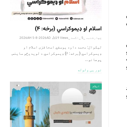
اسلام او ډیموکراسي (برخه: ۴)
چهارشنبه _5 _اگست _2026AH 5-8-2026AD
Views
19
لیکوال: محمد داود یوسفي اسحاقزی اسلام او
ډیموکراسي (برخه: ۴) ډیموکراسي د لوېدیځو ساینس
پوهانو…
نور یی ولوله
اسلام