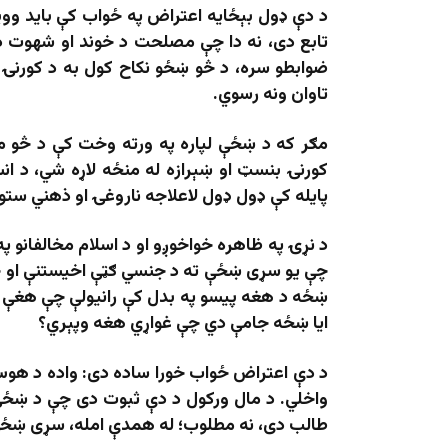
د دې ډول بېځایه اعتراض په ځواب کې باید و
تابع دی، نه دا چې مصلحت د خوند او شهوت د 
ضوابطو سره، د څو ښځو نکاح کول به د کورنۍ 
تاوان ونه رسوي.
مګر که د ښځې لپاره په ورته وخت کې د څو مې
کورنۍ بنسټ او ښېرازه له منځه لاړه شي، د ا
پایله کې ډول ډول لاعلاجه ناروغۍ او ذهني ستون
د نړۍ په ظاهره خواخوږو او د اسلام مخالفانو 
چې یو سړی ښځې ته د جنسي ګټې اخیستنې او خو
ښځه د هغه پیسو په بدل کې رانیولې چې هغې ته 
ایا ښځه جامې دي چې غواړي هغه وپېري؟
د دې اعتراض ځواب خورا ساده دی: واده د هوس 
واخلي. د مال ورکول د دې ثبوت دی چې د ښځې غ
طالب دی، نه مطلوب؛ له همدې امله، سړی ښځې