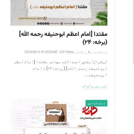
مقتدا [امام اعظم ابوحنیفه رحمه الله‎]
(برخه: ۲۴)
پنجشنبه _6 _اگست _2026AH 6-8-2026AD
Views
9
لیکوال: مفتي احمدالله مهاجر مقتدا [امام اعظم
ابوحنیفه رحمه الله‎] (برخه: ۲۴) د امام
ابوحنيفه…
نور یی ولوله
ډیموکراسي