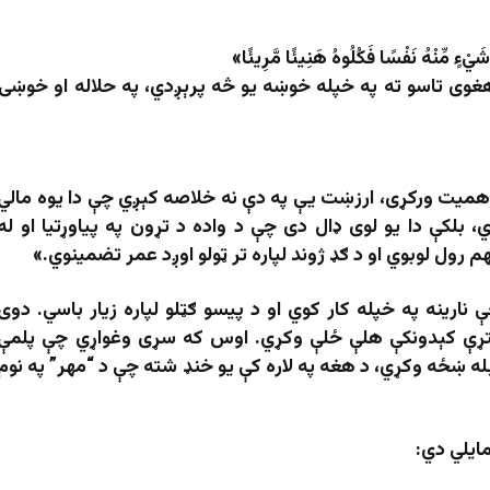
ْءٍ مِّنْهُ نَفْسًا فَكُلُوهُ هَنِيئًا مَّرِيئًا
»
هغوی تاسو ته په خپله خوښه یو څه پرېږدي، په حلاله او خوښۍ
میت ورکړی، ارزښت یې په دې نه خلاصه کېږي چې دا یوه مالي
 بلکې دا یو لوی ډال دی چې د واده د تړون په پیاوړتیا او له
 رول لوبوي او د ګډ ژوند لپاره تر ټولو اوږد عمر تضمینوي
.»
ارینه په خپله کار کوي او د پیسو ګټلو لپاره زیار باسي. دوی
ه ستړې کېدونکې هلې ځلې وکړي. اوس که سړی وغواړي چې پلمې
ه ښځه وکړي، د هغه په لاره کې یو خنډ شته چې د “مهر” په نوم
یلي دي: