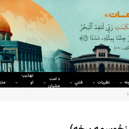
تهذیب
د امت
نه
نظریات
فتنې
او
متن
مشران
تمدن
)