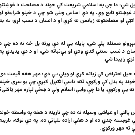
ویل شي: دا چې په اسلامي شریعت کې خوند د مصلحت د غوښتنو
غوښتنو تابع وي. په دې اساس ویلی شو چې د خپلو شرایطو او
ګټې او مصلحتونه زیانمن نه کړي او د انسان د نسب لړۍ ته به
ړونو مسئله پلې شي، پایله یې له دې پرته بل څه نه ده چې د
نسان د نسب ستنې ګډې وډې او بې‌ثباته شي، او د دې پدیدې په
زې راپیدا شي.
په خپل اعتراض کې زیاته کړې او ویلي یې دي: مهر هغه قیمت دی
ند په بدل کې ورکوي، لکه داسې انګېرل کېږي چې یو سړی خپله
یې ورکوي. یا دا چې وایي: اسلام ولې د ښځې لپاره مهر ټاکلی؟
پالنې او عیاشۍ وسیله نه ده چې نارینه د هغه په واسطه خوند
وښتنه جدي ده او د هغې اراده تلپاتې ده. په دې توګه، نارینه
 ته مهر ورکوي.