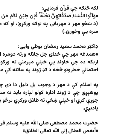
لکه څنګه چې قرآن فرمایي:
«
وَآتُوا النِّسَاءَ صَدُقَاتِهِنَّ نِحْلَةً
فَإِن طِبْنَ لَكُمْ عَنْ شَي
(د ښځو مهر د مهربانۍ په توګه ورکړئ، او که 
سره یې وخورئ.)
ډاکټر محمد سعید رمضان بوطي وایي:
«
همدغه مهر چې خدای جل جلاله ورته دومره اه
اړیکه ده چې خاوند یې خپلې مېرمنې ته ورکوي،
احتمالي خطرونو څخه د ګډ ژوند په ساتنه کې مهم
په اسلام کې د مهر د وجوب بل دلیل دا دی چې ن
پوهېږي چې د ژوند اداره کولو لپاره باید ن
جوړې کړي او خپلې ښځې ته طلاق ورکړي ترڅو بل
یادېږي.
حضرت محمد مصطفی صلی الله علیه وسلم فرما
«
أبغض الحلال إلى الله تعالى الطلاق
»