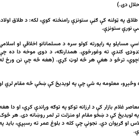
حلال دی.)
طلاق په ټولنه کې ګڼې ستونزې رامنځته کوي، لکه: د طلاق اولاد،
اسې نورې ستونزې.
ې مسایلو په راپورته کولو سره د مسلمانانو اخلاقي او اسلامي
ګډوډۍ کندې ته وغورځوي. همدارنګه، د دوی موخه دا ده چې
واچوي، ترڅو د هغې هر څه لوټ کړي. (هغه څه چې نن ورځ له
ره وڅېړو، معلومه به شي چې په لویدیځ کې ښځې څه مقام لري او
صر غلام بازار کې د ارزانه توکو په توګه وړاندې کړي، او دا هغه
په لویدیځ کې د ښځو مقام او منزلت تر لمر روښانه دی. هر څوک
 او ګرېوان دي. نجونې چې کله د بلوغ عمر ته رسېږي، باید په
ي.