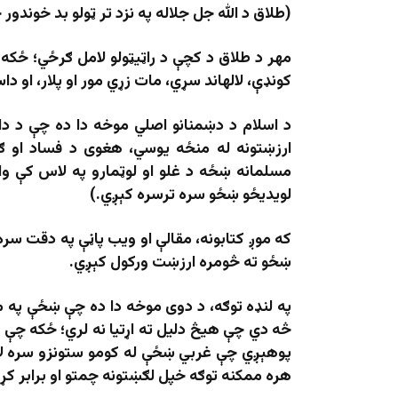
(طلاق د الله جل جلاله په نزد تر ټولو بد خوندور 
مهر د طلاق د کچې د راټیټولو لامل ګرځي؛ ځکه 
کونډې، لالهاند سړي، مات زړي مور او پلار، او د
د اسلام د دښمنانو اصلي موخه دا ده چې د داس
ارزښتونه له منځه یوسي، هغوی د فساد او 
مسلمانه ښځه د غلو او لوټمارو په لاس کې 
لویدیځو ښځو سره ترسره کېږي.)
که موږ کتابونه، مقالې او ویب پاڼې په دقت س
ښځو ته څومره ارزښت ورکول کېږي.
په لنډه توګه، د دوی موخه دا ده چې ښځې په معا
څه دي چې هیڅ دلیل ته اړتیا نه لري؛ ځکه چې 
پوهېږي چې غربي ښځې له کومو ستونزو سره لاس
هره ممکنه توګه خپل لګښتونه چمتو او برابر کړ