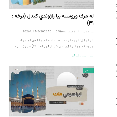
له مرګ وروسته بیا راژوندي کېدل (برخه :
۳۱)
سه شنبه _4 _اگست _2026AH 4-8-2026AD
Views
8
لیکوال: ابوعایشه محمداسحاق صالحي له مرګ
وروسته بیا راژوندي کېدل (برخه : ۳۱) سریزه: په…
نور یی ولوله
اسلام