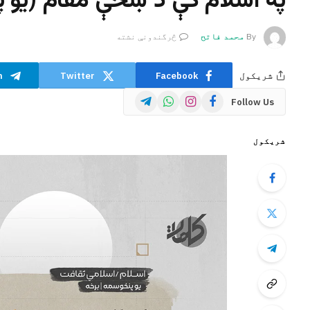
په اسلام کې د ښځې مقام (یو 
By
محمد فاتح
څرگندونې نشته
شریکول
Facebook
Twitter
m
Telegram
WhatsApp
Instagram
Facebook
Follow Us
شریکول