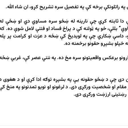
ل په راتلونکې برخه کې په تفصیل سره تشریح کړو،
ان شاء الله
.
ې دا ثابته کړي چې نارینه له ښځو سره مساوي دي او ښځې له
ي” بللې، خو په ټولنه کې د پراخ فساد او فتنې لامل شوې ده. که
، داسې ښکاري چې په لویدیځ کې ښځه د عزت او کرامت پر پله
له خپلو بشپړو حقونو برخمنه ده.
نو برعکس واقعیتونو سره مخ ده. په ننني عصر کې، غربي ښځه
ین دی چې د ښځو حقونه یې په بشپړه توګه ادا کړي او د هغوی د
ړ مقام او شخصیت ورکړی دی. د لرغونو او نویو تمدنونو په منځ کې
 رښتینی ارزښت ورکړی دی.