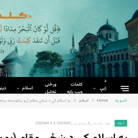
د
کلمات
ورځنی
ژبې
اسلام
دینو
ويب پاڼه
تحلیل
ټاکل
تاسو په
Home
»
اسلام
»
په اسلام کې د ښځې مقام (یو پنځوسمه برخه
چهارشنبه _1 _جنوري _2025AH 1-1-2025AD
اسلام