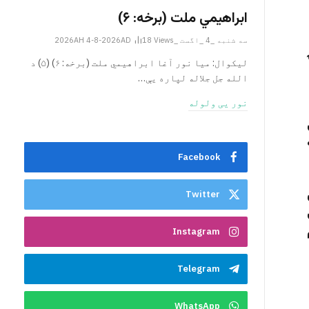
ابراهيمي ملت (برخه: ۶)
سه شنبه _4 _اگست _2026AH 4-8-2026AD
Views
18
ليکوال: میا نور آغا ابراهيمي ملت (برخه: ۶) (۵) د
الله جل جلاله لپاره یې…
نور یی ولوله
Facebook
Twitter
Instagram
Telegram
WhatsApp