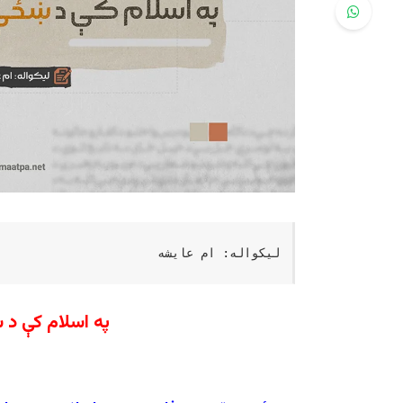
لیکواله: ام عایشه
په اسلام کې د