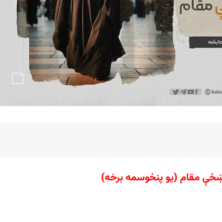
 ښځې مقام
(یو پنځوسمه برخه)