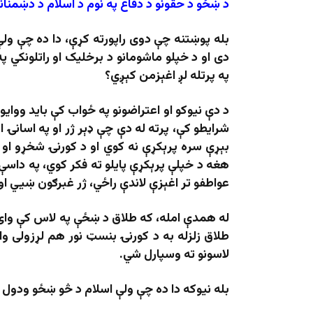
د ښځو د حقونو د دفاع په نوم د اسلام د دښمنا
بله پوښتنه چې دوی راپورته کړې، دا ده چې ولې
دی او د خپلو ماشومانو د برخلیک او راتلونکي پ
په پرتله لږ اغېزمن کېږي؟
د دې نیوکو او اعتراضونو په ځواب کې باید ووا
شرایطو کې، پرته له دې چې ډېر ژر او په اسانۍ 
بېړې سره پرېکړې نه کوي او د کورنۍ شخړو او ل
هغه د خپلې پرېکړې پایلو ته فکر کوي، په داس
عواطفو تر اغېزې لاندې راځي، ژر غبرګون ښيي او
له همدې امله، که طلاق د ښځې په لاس کې وای، د
طلاق زلزله به د کورنۍ بنسټ نور هم لړزولی وا
لاسونو ته وسپارل شي.
بله نیوکه دا ده چې ولې اسلام د څو ښځو ودول 