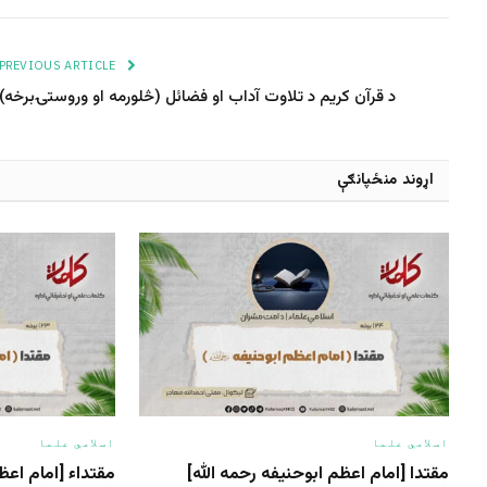
PREVIOUS ARTICLE
د قرآن کریم د تلاوت آداب او فضائل (څلورمه او وروستۍبرخه)
اړوند منځپانګې
اسلامي علما
اسلامي علما
مقتدا [امام اعظم ابوحنیفه رحمه الله‎]