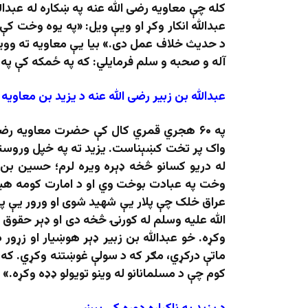
کله چې معاویه رضی الله عنه په ښکاره له عبدال
عبدالله انکار وکړ او ویې ویل: «په یوه وخت ک
د حدیث خلاف عمل دی.» بیا یې معاویه ته وویل:
آله و صحبه و سلم فرمایلي: که په ځمکه کې په
عبدالله بن زبیر رضی الله عنه د یزید بن معاوی
په ۶۰ هجري قمري کال کې حضرت معاویه رضی
واک پر تخت کښېناست. یزید ته په خپل وروستي
له دریو کسانو څخه ډېره ویره لرم؛ حسین بن عل
وخت په عبادت بوخت وي او د امارت کومه هی
عراق خلک چې پلار یې شهید شوی او ورور یې پ
الله علیه وسلم له کورنۍ څخه دی او ډېر حقوق
وکړه. خو عبدالله بن زبیر ډېر هوښیار او زړور 
ماتې درکړي، مګر که د سولې غوښتنه وکړي. که 
کوم چې د مسلمانانو له وینو تویولو ډډه وکړه.»