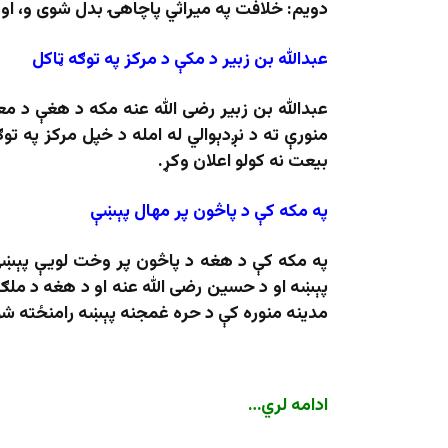
دویم: خلافت په میراثي پاچاهۍ بدل شوی و، او د
عبدالله بن زبیر د مکې د مرکز په توګه ټاکل
عبدالله بن زبیر رضی الله عنه مکه د هغې د م
منورې ته د نږدېوالي له امله د خپل مرکز په ت
بیعت نه کولو اعلان وکړ.
په مکه کې د پاڅون پر مهال پېښې
په مکه کې د هغه د پاڅون پر وخت لویې پېښې 
پېښه او د حسین رضی الله عنه او د هغه د ملګر
مدینه منوره کې د حره غمجنه پېښه رامنځته شو
ادامه لري…