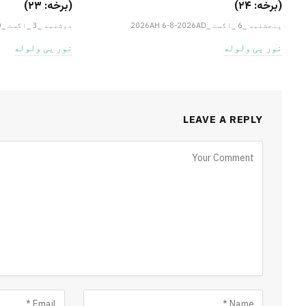
(برخه: ۲۴)
(برخه: ۲۳)
پنجشنبه _6 _اگست _2026AH 6-8-2026AD
دوشنبه _3 _اگست _2026AH 3-8-2026AD
نور یی ولوله
نور یی ولوله
LEAVE A REPLY