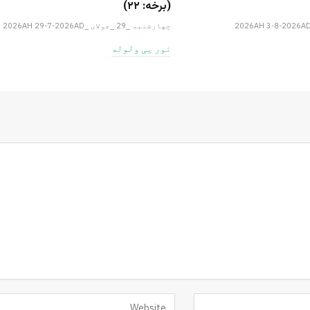
(برخه: ۲۲)
چهارشنبه _29 _جولای _2026AH 29-7-2026AD
نور یی ولوله