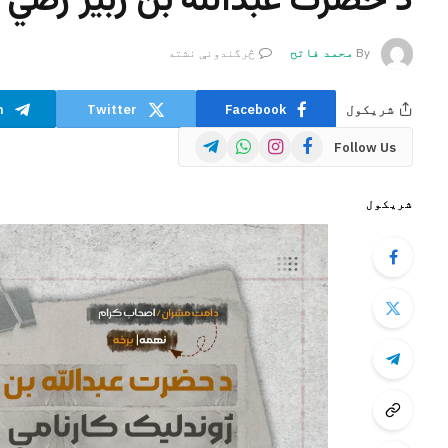
د حصرت عبدالله بن زبیر رضي ا
By
محمد فاتح
څرگندونې نشته
شریکول
Facebook
Twitter
m
Telegram
WhatsApp
Instagram
Facebook
Follow Us
شریکول