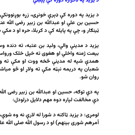
د یزید په ناکراره دوره کې پېښې
د یزید په دوره کې ډېرې خونړۍ، زړه بوږنوونکې
حسین بن علي او عبدالله بن زبیر رضی الله عنه
ټینګار و، چې په پایله کې د کربلا، حره او د م
یزید د مدینې والي، ولید بن عتبه، ته دنده و
بیعت ژمنه واخلي او هغوی ته خپل خلک ورواستو
شعبان په دریمه نېټه مکې ته ولاړ او څو میاش
روان شو.
په دې توګه، حسین او عبدالله بن زبیر رضی الل
دې مخالفت لپاره دوه مهم دلایل درلودل:
لومړی: د یزید ټاکنه د شورا له لارې نه وه شوې
أمرهم شورى بينهم) او د رسول الله صلی الله 