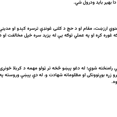
ا بهیر باید ودرول شي.
عنوي ارزښت، مقام او د حج د کلنۍ غونډې ترسره کېدو او مدینې
وګه غوره کړه او په عملي توګه یې له یزید سره خپل مخالفت او د
رامنځته شوې؛ له دغو پېښو څخه تر ټولو مهمه د کربلا خونړۍ
و زړه بوږنوونکی او مظلومانه شهادت و. له دې پېښې وروسته په
ه.