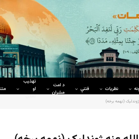
تهذیب
د امت
نه
نظریات
فتنې
او
متن
مشران
تمدن
ژوندلیک (نهمه برخه)