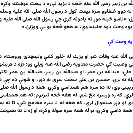
له بن زبیر رضی الله عنه څخه د یزید لپاره د بیعت غوښتنه وکړه،
ې له دوو خلفاوو سره بیعت کول د رسول الله صلی الله علیه وسلم
 «تاسو خپله موږ ته یادونه کړې چې رسول الله صلی الله علیه و
 یوه وخت دوه خلیفه وي، له هغو څخه یو یې ووژنئ.»
ه په وخت کې
 الله عنه وفات شو او یزید، له څلور کلنې ولیعهدۍ وروسته، د
 وصیت کې حضرت معاویه رضی الله عنه ویلي وو: «زه د قریشو
ي، عبدالله بن عمر، او عبدالله بن زبیر. عبدالله بن عمر اکثر
له نه لري. حسین بن علي سخت سړی نه دی، او شونې ده چې د
رېښی وي، له ده سره هم همداسې وکړي. هغه د رسول الله صلی
 لري. که زه ورسره مخ شم، له هغه څخه تېرېږم؛ ته هم همداسې
دی او ډېر مینه‌وال لري. که هغه له تا سره مخامخ شي، تا ته به
هغه داسې وکړي، نو له هغه سره سوله وکړه، او زه تا ته نصیحت