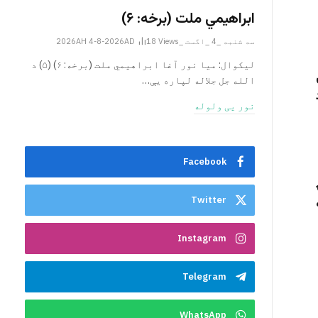
ابراهيمي ملت (برخه: ۶)
سه شنبه _4 _اگست _2026AH 4-8-2026AD
Views
18
ليکوال: میا نور آغا ابراهيمي ملت (برخه: ۶) (۵) د
الله جل جلاله لپاره یې…
نور یی ولوله
Facebook
Twitter
Instagram
Telegram
WhatsApp