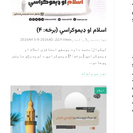
اسلام او ډیموکراسي (برخه: ۴)
چهارشنبه _5 _اگست _2026AH 5-8-2026AD
Views
19
لیکوال: محمد داود یوسفي اسحاقزی اسلام او
ډیموکراسي (برخه: ۴) ډیموکراسي د لوېدیځو ساینس
پوهانو…
نور یی ولوله
اسلام