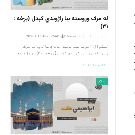
له مرګ وروسته بیا راژوندي کېدل (برخه :
۳۱)
سه شنبه _4 _اگست _2026AH 4-8-2026AD
Views
8
لیکوال: ابوعایشه محمداسحاق صالحي له مرګ
وروسته بیا راژوندي کېدل (برخه : ۳۱) سریزه: په…
د
نور یی ولوله
اسلام