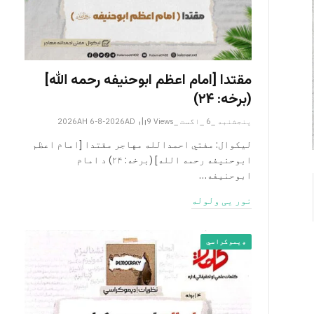
مقتدا [امام اعظم ابوحنیفه رحمه الله‎]
(برخه: ۲۴)
پنجشنبه _6 _اگست _2026AH 6-8-2026AD
Views
9
لیکوال: مفتي احمدالله مهاجر مقتدا [امام اعظم
ابوحنیفه رحمه الله‎] (برخه: ۲۴) د امام
ابوحنيفه…
نور یی ولوله
ډیموکراسي