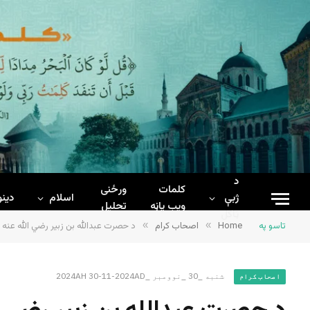
د
کلمات
ورځنی
ژبې
اسلام
دینو
ويب پاڼه
تحلیل
ټاکل
تاسو په
Home
»
اصحاب کرام
»
د حصرت عبدالله بن زبیر رضي الله عنه 
شنبه _30 _نوومبر _2024AH 30-11-2024AD
اصحاب کرام