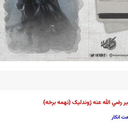
ر رضي الله عنه ژوندلیک (نهمه برخه)
عت انکار