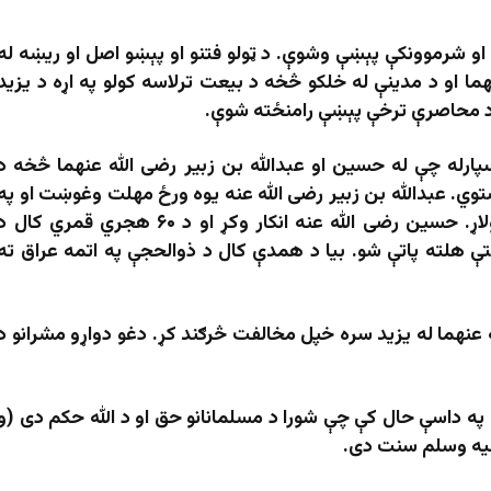
 او شرموونکې پېښې وشوې. د ټولو فتنو او پېښو اصل او ریښه له
ما او د مدینې له خلکو څخه د بیعت ترلاسه کولو په اړه د یزید
کې د محاصرې ترخې پېښې رامنځته شوې.
سپارله چې له حسین او عبدالله بن زبیر رضی الله عنهما څخه د
ي. عبدالله بن زبیر رضی الله عنه یوه ورځ مهلت وغوښت او په
همدې شپه له مدینې څخه ووت او مکې ته ولاړ. حسین رضی الله عنه انکار وکړ او د ۶۰ هجري قمري کال 
تې هلته پاتې شو. بیا د همدې کال د ذوالحجې په اتمه عراق ته
ه عنهما له یزید سره خپل مخالفت څرګند کړ. دغو دواړو مشرانو د
، په داسې حال کې چې شورا د مسلمانانو حق او د الله حکم دی (و
علیه وسلم سنت دی.