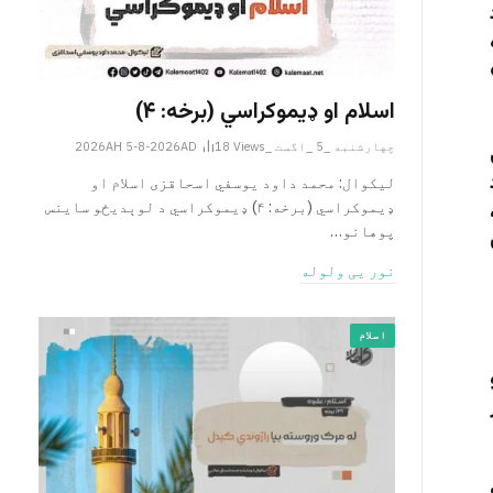
اسلام او ډیموکراسي (برخه: ۴)
چهارشنبه _5 _اگست _2026AH 5-8-2026AD
Views
18
لیکوال: محمد داود یوسفي اسحاقزی اسلام او
ډیموکراسي (برخه: ۴) ډیموکراسي د لوېدیځو ساینس
پوهانو…
نور یی ولوله
اسلام