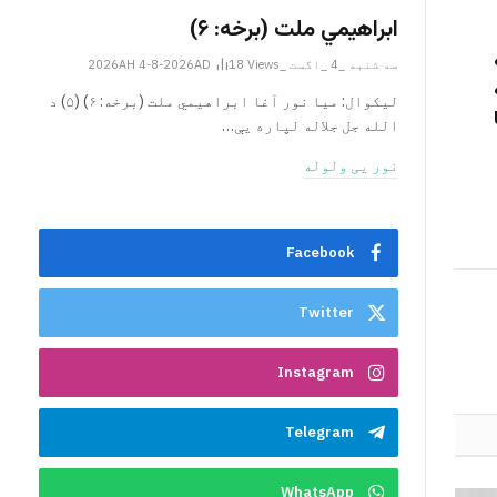
ابراهيمي ملت (برخه: ۶)
سه شنبه _4 _اگست _2026AH 4-8-2026AD
Views
18
ليکوال: میا نور آغا ابراهيمي ملت (برخه: ۶) (۵) د
الله جل جلاله لپاره یې…
نور یی ولوله
Facebook
Twitter
Instagram
Telegram
WhatsApp