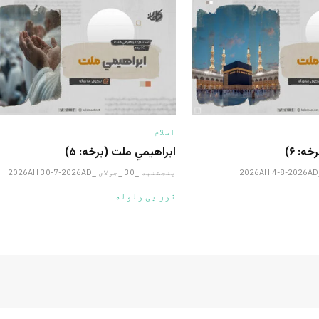
اسلام
ه: ۶)
ابراهيمي ملت (برخه: ۵)
پنجشنبه _30 _جولای _2026AH 30-7-2026AD
نور یی ولوله