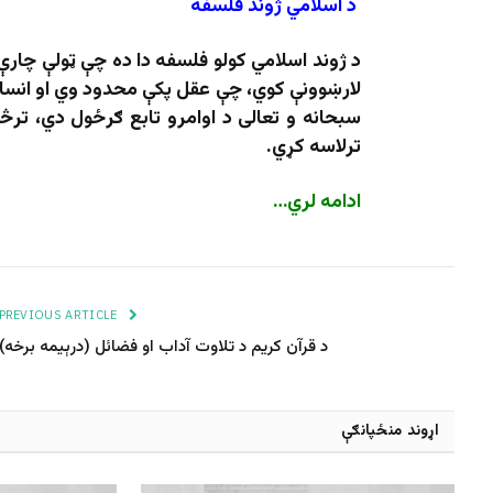
د اسلامي ژوند فلسفه
د ژوند اسلامي کولو فلسفه دا ده چې ټولې چارې
لارښوونې کوي، چې عقل پکې محدود وي او انسان 
سبحانه و تعالی د اوامرو تابع ګرځول دي، تر
ترلاسه کړي.
ادامه لري…
PREVIOUS ARTICLE
د قرآن کریم د تلاوت آداب او فضائل (درېیمه برخه)
اړوند منځپانګې