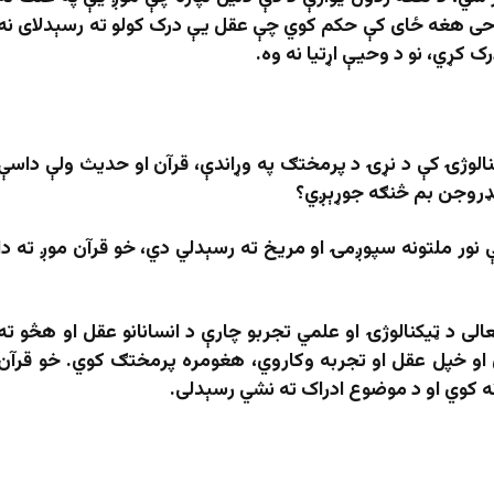
حی هغه ځای کې حکم کوي چې عقل یې درک کولو ته رسېدلای نه
 کړي، نو د وحیې اړتیا نه وه.
نالوژۍ کې د نړۍ د پرمختګ په وړاندې، قرآن او حدیث ولې داسې
ایډروجن بم څنګه جوړېږي؟
ور ملتونه سپوږمۍ او مریخ ته رسېدلي دي، خو قرآن موږ ته دا
لی د ټیکنالوژۍ او علمي تجربو چارې د انسانانو عقل او هڅو ته
او خپل عقل او تجربه وکاروي، هغومره پرمختګ کوي. خو قرآن
 کوي او د موضوع ادراک ته نشي رسېدلی.