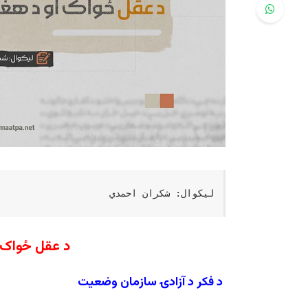
لیکوال: شکران احمدي
د عقل ځواک ا
د فکر د آزادۍ سازمان وضعیت