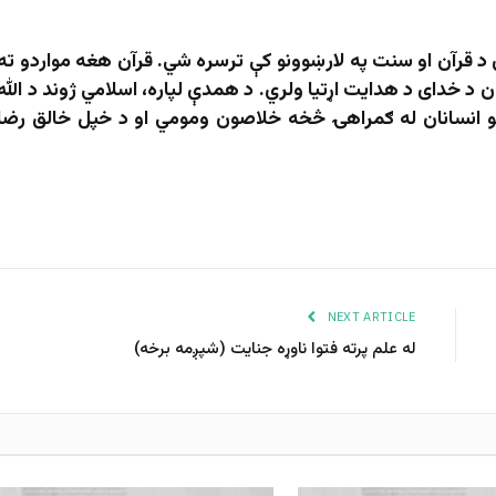
 د قرآن او سنت په لارښوونو کې ترسره شي. قرآن هغه مواردو ته
د خدای د هدایت اړتیا ولري. د همدې لپاره، اسلامي ژوند د الله
څو انسانان له ګمراهۍ څخه خلاصون ومومي او د خپل خالق رضا
NEXT ARTICLE
له علم پرته فتوا ناوړه جنایت (شپږمه برخه)