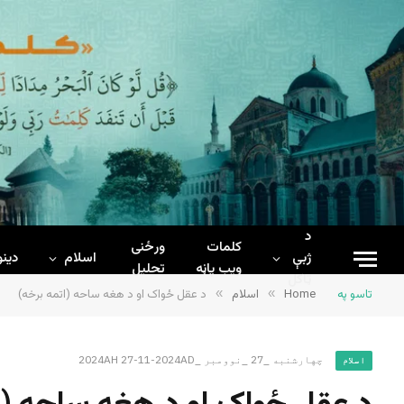
د
کلمات
ورځنی
ژبې
اسلام
دینو
ويب پاڼه
تحلیل
ټاکل
تاسو په
Home
»
اسلام
»
د عقل ځواک او د هغه ساحه (اتمه برخه)
چهارشنبه _27 _نوومبر _2024AH 27-11-2024AD
اسلام