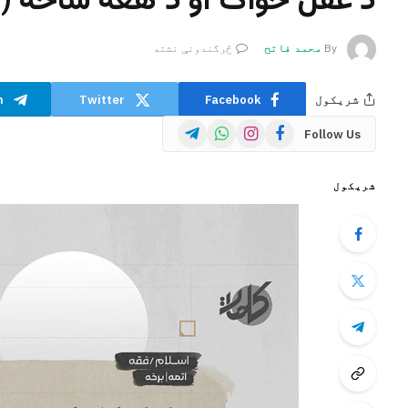
د عقل ځواک او د هغه ساحه (ا
By
محمد فاتح
څرگندونې نشته
شریکول
Facebook
Twitter
m
Telegram
WhatsApp
Instagram
Facebook
Follow Us
شریکول