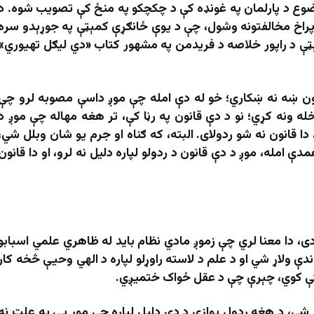
وضوع د پارلمان په غونډه کې د چکچکو په منځ کې تصویب شوه. د
راخ مخالفتونه وشول، چې د یوې ځانګړې کمېټې په جوړېدو سره
ېټې د راپور خلاصه د فریدمن په مشهور کتاب «دي لیګل تهیوري»
ن ښه نه ښکاري؛ خو له دې امله چې موږ داسې مصوبه لرو چې
له ونه کړي؛ نو د دې قانون په رڼا کې، تر هغه مهاله چې موږ د
تر منځ توپیر ومنو، دا قانون نه شو ردولای. البته، که ګناه او جرم یو شان وبلل شي،
ې امله، موږ د دې قانون د ردولو لپاره دلیل نه لرو، او دا قانون
ی، دا معنا لري چې زموږ مادي نظام باید له ظاهري علمي اسبابو
دې ولاړ شي او د علم د لاسته راوړلو لپاره د الهي وحیې څخه کار
کې کوي، چېرې چې د عقل ځواک ختمیږي.
شي، د هغه ردول یوازې د دې دلیل لپاره چې موږ یې په علت نه