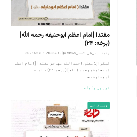
مقتدا [امام اعظم ابوحنیفه رحمه الله‎]
(برخه: ۲۴)
پنجشنبه _6 _اگست _2026AH 6-8-2026AD
Views
4
لیکوال: مفتي احمدالله مهاجر مقتدا [امام اعظم
ابوحنیفه رحمه الله‎] (برخه: ۲۴) د امام
ابوحنيفه…
نور یی ولوله
ډیموکراسي