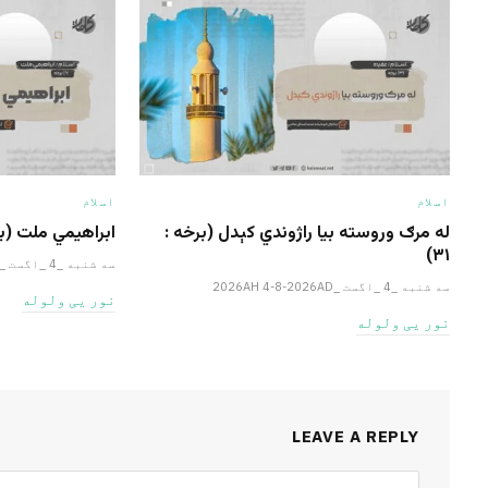
اسلام
اسلام
له مرګ وروسته بیا راژوندي کېدل (برخه :
ابراهيمي ملت (برخ
۳۱)
سه شنبه _4 _اگست _2026AH 4-8-2026AD
سه شنبه _4 _اگست _2026AH 4-8-2026AD
نور یی ولوله
نور یی ولوله
LEAVE A REPLY