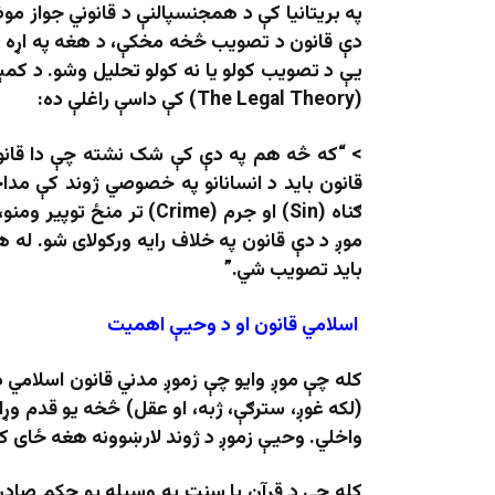
په بریتانیا کې د همجنسپالنې د قانوني جواز م
دې قانون د تصویب څخه مخکې، د هغه په اړه پ
یې د تصویب کولو یا نه کولو تحلیل وشو. د کم
(The Legal Theory) کې داسې راغلې ده:
> “که څه هم په دې کې شک نشته چې دا قانو
قانون باید د انسانانو په خصوصي ژوند کې مداخ
ګناه (Sin) او جرم (Crime) 
موږ د دې قانون په خلاف رایه ورکولای شو. له همد
باید تصویب شي.”
اسلامي قانون او د وحیې اهمیت
کله چې موږ وایو چې زموږ مدني قانون اسلامي د
(لکه غوږ، سترګې، ژبه، او عقل) څخه یو قدم وړان
واخلي. وحیې زموږ د ژوند لارښوونه هغه ځای 
کله چې د قرآن یا سنت په وسیله یو حکم صادر 