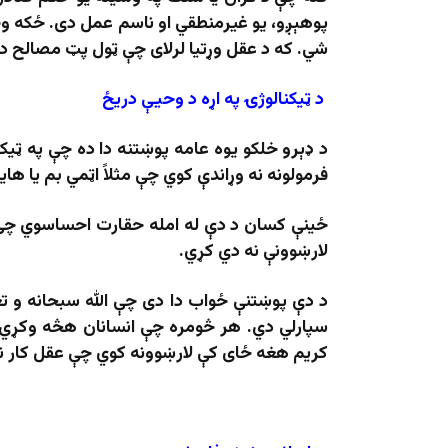
پوهېږو، یو غیرمنطقي او ناسم عمل دی. ځکه و
شي. که د عقل وړتیا لرلای چې ټول پټ مصالح درک
د ټیکنالوژۍ په اړه د وحيې دریځ
د ډېرو خلکو یوه عامه پوښتنه دا ده چې په ټیک
فرمولونه نه وړاندې کوي چې مثلاً اټمي بم یا ه
ځینې کسان د دې له امله حقارت احساسوي چې ن
لارښوونې نه دي کړي.
د دې پوښتنې ځواب دا دی چې الله سبحانه و تعا
سپارلي دي. هر څومره چې انسانان هڅه وکړي 
کریم هغه ځای کې لارښوونه کوي چې عقل کار نه