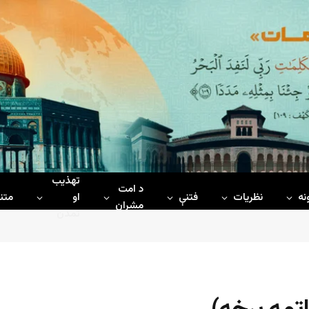
تهذیب
د امت
نه
نظریات
فتنې
او
متن
مشران
تمدن