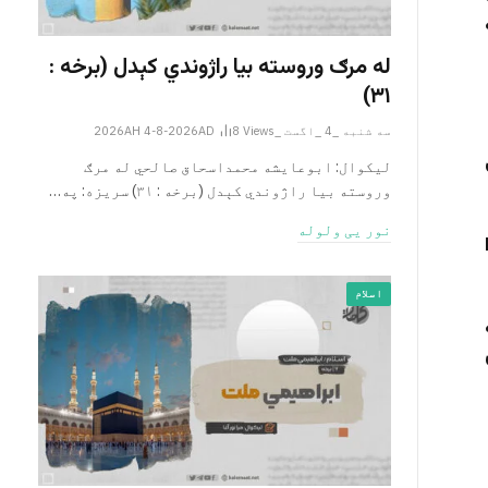
له مرګ وروسته بیا راژوندي کېدل (برخه :
۳۱)
سه شنبه _4 _اگست _2026AH 4-8-2026AD
Views
8
لیکوال: ابوعایشه محمداسحاق صالحي له مرګ
وروسته بیا راژوندي کېدل (برخه : ۳۱) سریزه: په…
نور یی ولوله
اسلام