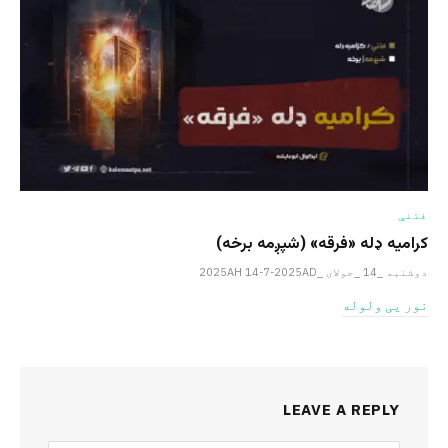
فتنې
کرامیه ډله «فرقه» (شپږمه برخه)
دوشنبه _14 _جولای _2025AH 14-7-2025AD
نور یی ولوله
LEAVE A REPLY