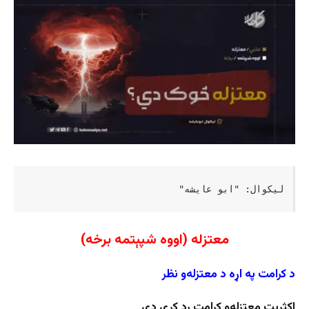
لیکوال: "ابو عایشه"
معتزله (اووه شپېتمه برخه)
د کرامت په اړه د معتزله‌و نظر
اکثريت معتزله‌و کرامت رد کړی دی