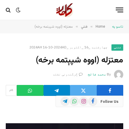
تاسو په
Home
»
فتنې
»
معتزله (اووه شپېتمه برخه)
چهارشنبه _16 _اکتوبر _2024AH 16-10-2024AD
فتنې
معتزله (اووه شپېتمه برخه)
By
محمد فاتح
څرگندونې نشته
Telegram
WhatsApp
Instagram
Facebook
Follow Us