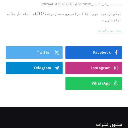
سه شنبه _4 _اگست _2026AH 4-8-2026AD
Views
18
ليکوال: میا نور آغا ابراهيمي ملت (برخه: ۶) (۵) د الله جل جلاله
لپاره یې…
نور یی ولوله
Twitter
Facebook
Telegram
Instagram
WhatsApp
مشهور نشرات