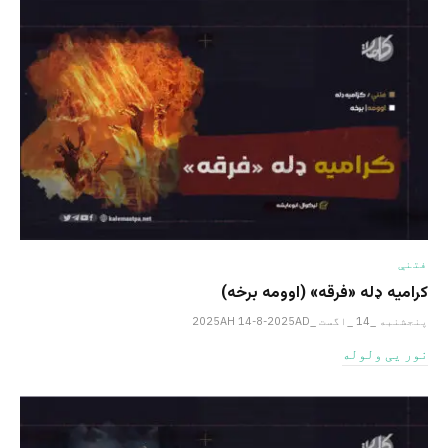
فتنې
کرامیه ډله «فرقه» (اوومه برخه)
پنجشنبه _14 _اگست _2025AH 14-8-2025AD
نور یی ولوله