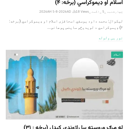
اسلام او ډیموکراسي (برخه: ۴)
چهارشنبه _5 _اگست _2026AH 5-8-2026AD
Views
18
لیکوال: محمد داود یوسفي اسحاقزی اسلام او ډیموکراسي (برخه:
۴) ډیموکراسي د لوېدیځو ساینس پوهانو…
نور یی ولوله
اسلام
له مرګ وروسته بیا راژوندي کېدل (برخه : ۳۱)