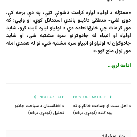
«معتزله د اولياء لپاره کرامت ناشونې ګڼي، په دې برخه کې،
دوی ظني- منطقي دلایلو باندې استدلال کوي، او وايي: که
موږ کرامات چې خارق‌العاده دي د اولياو لپاره ثابت کړو، شايد
اولياء او انبياء له جادوګرانو سره مشتبه شي، او شايد
جادوګران له اولياو او انبياو سره مشتبه شي، نو له همدې امله
موږ ټول منع کوو.»
ادامه لري…
NEXT ARTICLE
PREVIOUS ARTICLE
د اهل سنت او جماعت ځانګړنو ته
د افغانستان د سیاحت جاذبو
یوه کتنه (لومړۍ برخه)
تحلیل (لومړۍ برخه)
اړوند منځپانګې