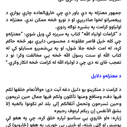
جمهور معتزله په دې باور دي چې خارق‌العاده چارې یوازې د
پیغمبرانو لخوا صادریږي او د نورو څخه ممکن ندي. معتزله د
اولیاوو کرامت په بشپړه توګه ردوي.
د “کرامات اولياء الله” کتاب په سريزه کې ویل شوي: “معتزله‌و
چې کله خپل قاصر عقلونه د محسوس دایرې بهر څخه حاکم
کړه، له امت څخه جلا شول، او په بې‌شمېرو مسايلو کې له
کتاب الله او سنت رسول الله څخه يې مخالفت وکړ؛ نو د
تعجب ځای نه دی چې د اولياء الله له کرامت څخه انکار وکړي.”
د معتزله‌و دلايل
د کرامت د منکرينو يو دليل دغه آيت دی: «والأنعام خلقها لكم
فيها دفء ومنافع ومنها تأکلون ولكم فيها جمال حين تريحون
وحين تسرحون وتحمل أثقالكم إلى بلد لم تكونوا بالغيه إلا
بشق الأنفس إن ربكم لرءوف رحيم»
ژباړه: «او څاروي يې ستاسو لپاره خلق کړه، چې په هغو کې
پوښښ او ګټې شته، او ځينې يې خوری، په هغو (څارویو) کې