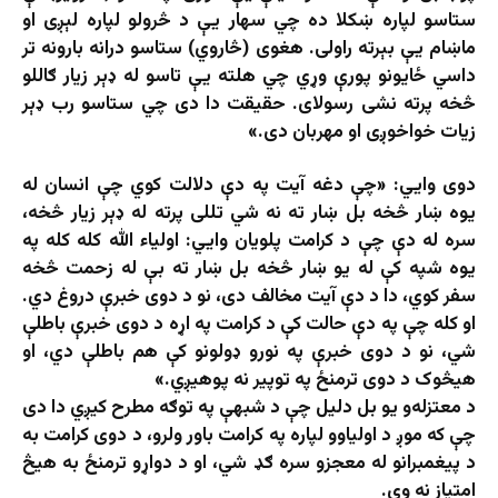
ستاسو لپاره ښکلا ده چي سهار یې د څرولو لپاره لېږی او
ماښام یې بېرته راولی. هغوی (څاروي) ستاسو درانه بارونه تر
داسي ځايونو پورې وړي چي هلته یې تاسو له ډېر زيار ګاللو
څخه پرته نشی رسولای. حقيقت دا دى چي ستاسو رب ډېر
زيات خواخوږی او مهربان دى.»
دوی وايي: «چې دغه آيت په دې دلالت کوي چې انسان له
يوه ښار څخه بل ښار ته نه شي تللی پرته له ډېر زيار څخه،
سره له دې چې د کرامت پلويان وايي: اولیاء الله کله کله په
يوه شپه کې له يو ښار څخه بل ښار ته بې له زحمت څخه
سفر کوي، دا د دې آيت مخالف دی، نو د دوی خبرې دروغ دي.
او کله چې په دې حالت کې د کرامت په اړه د دوی خبرې باطلې
شي، نو‌ د دوی خبرې په نورو ډولونو کې هم باطلې دي، او
هیڅوک د دوی ترمنځ په توپير نه پوهیږي.»
د معتزله‌و یو بل دلیل چې د شبهې په توګه مطرح کیږي دا دی
چې که موږ د اولیاوو لپاره په کرامت باور ولرو، د دوی کرامت به
د پیغمبرانو له معجزو سره ګډ شي، او د دواړو ترمنځ به هیڅ
امتياز نه وي.