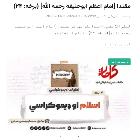
مقتدا [امام اعظم ابوحنیفه رحمه الله‎] (برخه: ۲۴)
پنجشنبه _6 _اگست _2026AH 6-8-2026AD
Views
6
لیکوال: مفتي احمدالله مهاجر مقتدا [امام اعظم ابوحنیفه
رحمه الله‎] (برخه: ۲۴) د امام ابوحنيفه…
نور یی ولوله
ډیموکراسي