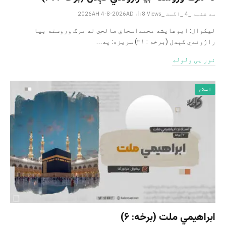
سه شنبه _4 _اگست _2026AH 4-8-2026AD
Views
8
لیکوال: ابوعایشه محمداسحاق صالحي له مرګ وروسته بیا
راژوندي کېدل (برخه : ۳۱) سریزه: په…
نور یی ولوله
اسلام
ابراهيمي ملت (برخه: ۶)