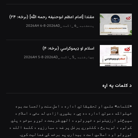
مقتدا [امام اعظم ابوحنیفه رحمه الله‎] (برخه: ۲۴)
پنجشنبه _6 _اگست _2026AH 6-8-2026AD
اسلام او ډیموکراسي (برخه: ۴)
چهارشنبه _5 _اگست _2026AH 5-8-2026AD
د کلمات په اړه
«کلمات» علمي او تحقیقاتي اداره د اهلِ سنت والجماعت یوه
خپلواکه دعوتي اداره ده چې د بشپړې ازادۍ له مخې د اسلام د
سپېڅلو ارزښتونو د خپرولو، د الهي شریعت د لوړو موخو د پلي
کولو، د لوېدیځ د کلتوري یرغل پر ضد د مبارزې، د کلمۀ الله د
لوړولو او د اسلامي امت د بیدارۍ په برخه کې فعالیت کوي.