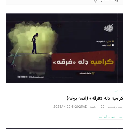
فتنې
کرامیه ډله «فرقه» (اتمه برخه)
چهارشنبه _20 _اگست _2025AH 20-8-2025AD
نور یی ولوله