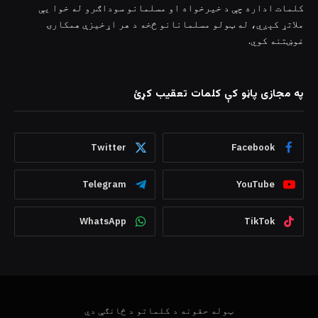
کلمات اداره چې د خیرخواه او مسلمانو سوداګرو له خوا یې
ملاتړ کېږي، له ټولو مسلمانانو څخه د هر اړخیزې همکارۍ
غوښتنه کوي.
په مجازی پاڼو کې کلمات تعقیب کړئ
Twitter
Facebook
Telegram
YouTube
WhatsApp
TikTok
ټوله حقونه د کلماتو د څانګې دي