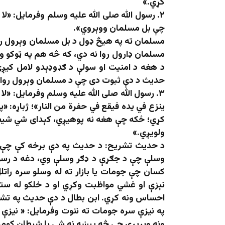
کړي.»
۲. رسول الله صلی الله علیه وسلم وفرمایل: «ل
چې بل مسلمان ووېروي».
مسلمان ته په هیڅ ډول د بل مسلمان وېرول روا 
مسلمان ډارول روا نه دي، که څه هم په ټوکو 
د هغه د امنیت او سولې د ګډوډېدو لامل کیږي
حدیث د دې ثبوت دی چې د مسلمان وېرول روا ن
۳. رسول الله صلی الله علیه وسلم وفرمایل: «ل
ينزع في يده فيقع في حفرة من النار»؛ ژباړه: 
کړي؛ ځکه چې هغه نه پوهیږي، کېدای شي شیطان
ولویږي.»
د حدیث تشريح: د حدیث په دې برخه کې چې را
وسلې چې د جګړې د ډګر وسلې وي، دغه د رسول 
کسان چې جومات یا بازار ته له وسلو سره راتل
نېزې او غشي مواظبت وکړي او د خلکو له ست
احساس ونه کړي. ابن بطال د دې حدیث په تشری
په نيزې سره جومات ته ننوت وفرمايل: « نيزې 
ونه وېریږي چې څه پیښه نه شي یا شیطان کومه