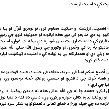
يرت کې د امنیت ارزښت
اهمیت، ارزښت او حیثیت معلوم کړو، نو لومړی قرآن او بیا د
و. په دې منابعو کې موږ هغه آیاتونه او حدیثونه لټوو چې زموږ
رآن کې د امنیت ارزښت بیان شو، په دې برخه کې غواړو امنیت
دیثو په رڼا کې وڅېړو، او وګورو چې رسول الله صلی الله علیه
څه ويلي دي او همدارنګه یې په ټولنه کې د امنیت د ټینګښت لپاره
اديث ذکر کړو:
«من أصبح منكم آمنا في سربه، معاف في جسده، عنده قوت يومه،
ې هر هغه څوک چې د فکري او جسمي روغتیا څخه برخمن وي او
یا چې لري.»
لیکي: «هغه چا ته چې الله تعالی هغه ته د بدن روغتیا، د زړه
 روغتیا لپاره کافي خواړه ورکړي وي، داسې ده لکه د دنیا ټول
 لازمه ده چې خپله ورځ د خدای تعالی د نعمتونو په شکر سره تېره