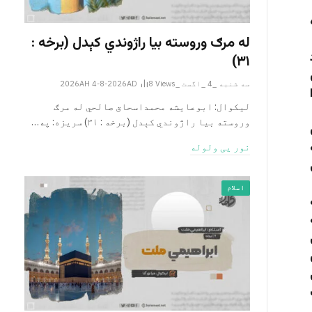
له مرګ وروسته بیا راژوندي کېدل (برخه :
۳۱)
سه شنبه _4 _اگست _2026AH 4-8-2026AD
Views
8
لیکوال: ابوعایشه محمداسحاق صالحي له مرګ
وروسته بیا راژوندي کېدل (برخه : ۳۱) سریزه: په…
نور یی ولوله
اسلام