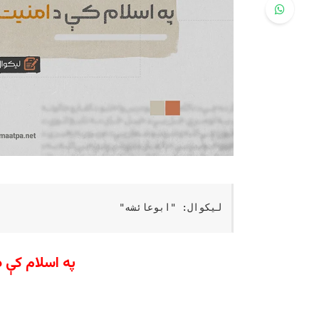
لیکوال: "ابوعائشه"
په اسلام کې د