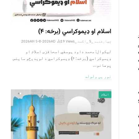
اسلام او ډیموکراسي (برخه: ۴)
چهارشنبه _5 _اگست _2026AH 5-8-2026AD
Views
19
لیکوال: محمد داود یوسفي اسحاقزی اسلام او
ډیموکراسي (برخه: ۴) ډیموکراسي د لوېدیځو ساینس
پوهانو…
نور یی ولوله
اسلام