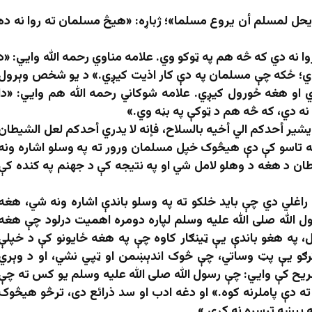
ا يحل لمسلم أن يروع مسلما»؛ ژباړه: «هیڅ مسلمان ته روا نه ده
نه دي که څه هم په ټوکو وي. علامه مناوي رحمه الله وايي: «د
وي؛ ځکه چې مسلمان په دې کار اذيت کيږي.» د یو شخص وېرول
 او هغه ځورول کیږي. علامه شوکاني رحمه الله هم وايي: «دا
ه دي، که څه هم د ټوکې په بڼه وي.»
ا يشير أحدكم الي أخيه بالسلاح، فإنه لا يدري أحدكم لعل الشيطان
«په تاسو کې دې هيڅوک خپل مسلمان ورور ته په وسلو اشاره ونه
 د هغه د وهلو لامل شي او په نتيجه کې د جهنم په کنده کې
غلي دي چې باید خلکو ته په وسلو باندې اشاره ونه شي، هغه
الله صلی الله علیه وسلم لپاره دومره اهمیت درلود چې هغه
ل، په هغو باندې یې ټینګار کاوه چې په هغه ځایونو کې د خپلې
رګو یې پټ وساتي، چې څوک اندېښمن او ټپي نشي، او د وېري
ح کې وايي: چې رسول الله صلی الله علیه وسلم یو کس ته چې
ته دې پاملرنه کوه.» او دغه ادب او سد ذرائع دی، ترڅو هیڅوک
 پېښه ترسره نه کړي.»