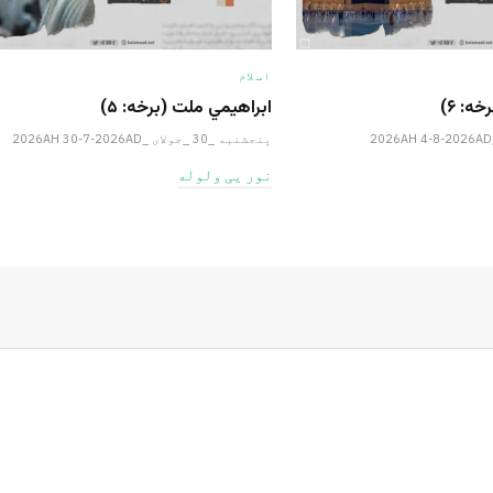
اسلام
ه: ۶)
ابراهيمي ملت (برخه: ۵)
پنجشنبه _30 _جولای _2026AH 30-7-2026AD
نور یی ولوله