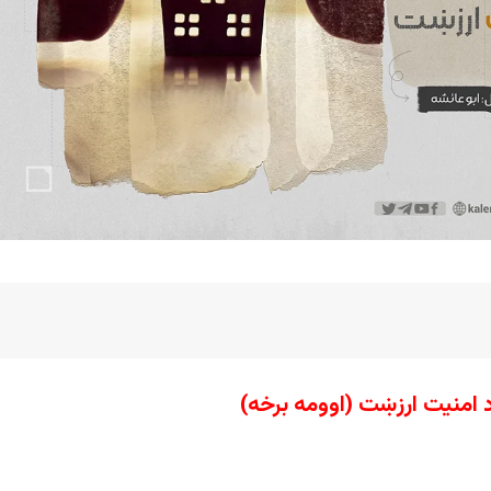
 امنيت ارزښت (اوومه برخه)