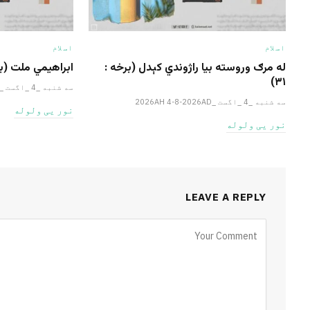
اسلام
اسلام
له مرګ وروسته بیا راژوندي کېدل (برخه :
ابراهيمي ملت (برخ
۳۱)
سه شنبه _4 _اگست _2026AH 4-8-2026AD
سه شنبه _4 _اگست _2026AH 4-8-2026AD
نور یی ولوله
نور یی ولوله
LEAVE A REPLY