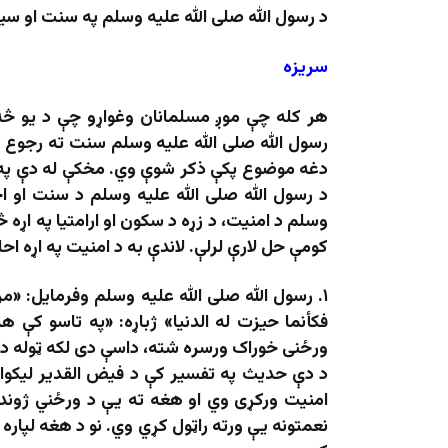
د رسول الله صلی الله علیه وسلم په سنت او س
سريزه
هر کله چې موږ مسلمانان وغواړو چې د یو څه 
رسول الله صلی الله علیه وسلم سنت ته رجوع کو
دغه موضوع پکې ذکر شوې وي. مخکې له دې په ق
د رسول الله صلی الله علیه وسلم د سنت او احا
وسلم د امنیت، د زړه د سکون او ارامتیا په اړه 
کومې حل لارې لرلې. لاندې به د امنيت په اړه اح
۱. رسول الله صلی الله علیه وسلم وفرمایل: 
فكأنما حيزت له الدنيا» ژباړه: «په تاسو ک
ورځنی خوراک ورسره شته، داسې دی لکه ټوله دن
د دې حدیث په تفسیر کې د فیض القدير ليکوال 
امنیت ورکړی وي او هغه ته یې د ورځني ژوند او
نعمتونه یې ورته راټول کړي وي. نو د هغه لپاره