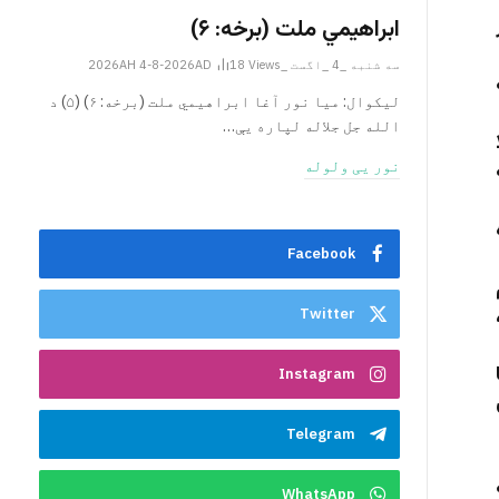
ابراهيمي ملت (برخه: ۶)
سه شنبه _4 _اگست _2026AH 4-8-2026AD
Views
18
ليکوال: میا نور آغا ابراهيمي ملت (برخه: ۶) (۵) د
الله جل جلاله لپاره یې…
نور یی ولوله
Facebook
Twitter
Instagram
Telegram
WhatsApp