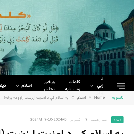
د
کلمات
ورځنی
ژبې
اسلام
دینو
ويب پاڼه
تحلیل
ټاکل
تاسو په
Home
»
اسلام
»
په اسلام کې د امنيت ارزښت (اوومه برخه)
چهارشنبه _9 _اکتوبر _2024AH 9-10-2024AD
اسلام