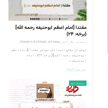
مقتدا [امام اعظم ابوحنیفه رحمه الله‎]
(برخه: ۲۴)
پنجشنبه _6 _اگست _2026AH 6-8-2026AD
Views
9
لیکوال: مفتي احمدالله مهاجر مقتدا [امام اعظم
ابوحنیفه رحمه الله‎] (برخه: ۲۴) د امام
ابوحنيفه…
نور یی ولوله
ډیموکراسي