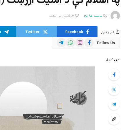
په اسلام کې د امنيت ارزښت (ا
By
محمد فاتح
څرگندونې نشته
شریکول
Facebook
Twitter
m
Telegram
WhatsApp
Instagram
Facebook
Follow Us
شریکول