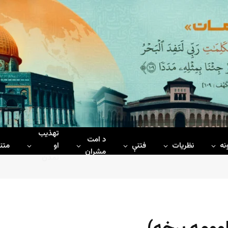
تهذیب
د امت
نه
نظریات
فتنې
او
متن
مشران
تمدن