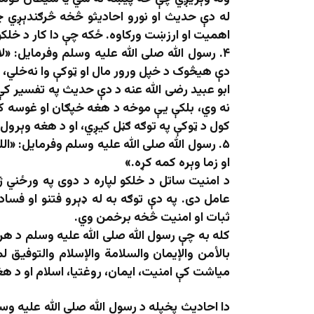
له دې حدیث او نورو احادیثو څخه څرګندېږي چې
اهمیت او ارزښت ورکاوه. ځکه چې دا کار د خلکو 
۴. رسول الله صلى الله عليه وسلم وفرمايل: «لا
دې هیڅوک د خپل ورور مال او ټوکې وا نه‌خلي، 
ابو عبيد رضی الله عنه د دې حديث په تفسير کې
نه وي، بلکې يې موخه د هغه خپګان او غوسه 
کول د ټوکې په توګه ګڼل کیږي، او د هغه وېرول
۵. رسول الله صلى الله عليه وسلم وفرمايل: «ال
او زما وېره کمه کړه.»
د امنیت ساتل د خلکو لپاره د دوی په ورځني ژ
عامل دی. په دې توګه به له ډېرو فتنو او فسا
ثبات او امنیت څخه برخمن وي.
کله به چې رسول الله صلی الله علیه وسلم د هرې 
بالأمن والإیمان والسلامة والإسلام والتوفیق لما
میاشت کې امنیت، ایمان، روغتیا، اسلام او د 
دا احادیث پخپله د رسول الله صلی الله علیه و