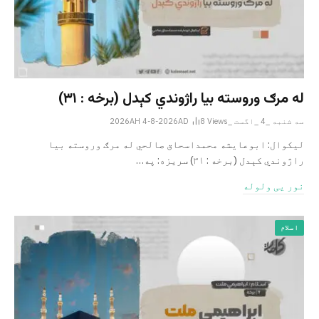
له مرګ وروسته بیا راژوندي کېدل (برخه : ۳۱)
سه شنبه _4 _اگست _2026AH 4-8-2026AD
Views
8
لیکوال: ابوعایشه محمداسحاق صالحي له مرګ وروسته بیا
راژوندي کېدل (برخه : ۳۱) سریزه: په…
نور یی ولوله
اسلام