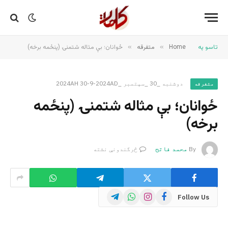
تاسو په
Home
»
متفرقه
»
ځوانان؛ بې مثاله شتمنۍ (پنځمه برخه)
دوشنبه _30 _سپتمبر _2024AH 30-9-2024AD
متفرقه
ځوانان؛ بې مثاله شتمنۍ (پنځمه
برخه)
By
محمد فاتح
څرگندونې نشته
Telegram
WhatsApp
Instagram
Facebook
Follow Us