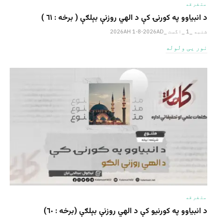
متفرقه
د انبیاوو په کورنۍ کې د الهي روزنې بېلګې ( برخه : ٦١ )
شنبه _1 _اگست _2026AH 1-8-2026AD
نور یی ولوله
متفرقه
د انبیاوو په کورنیو کې د الهي روزنې بېلګې (برخه : ٦٠)