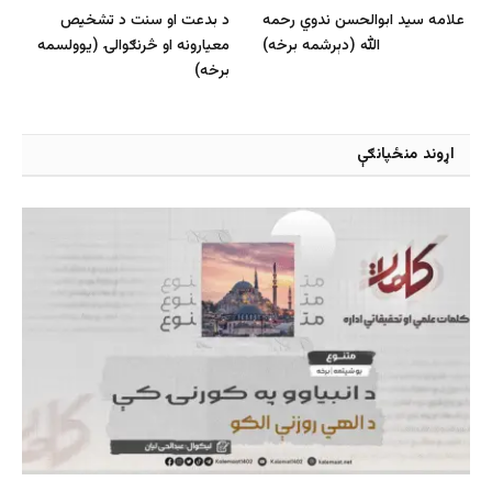
علامه سید ابوالحسن ندوي رحمه
د بدعت او سنت د تشخیص
الله (دېرشمه برخه)
معیارونه او څرنګوالۍ (یوولسمه
برخه)
اړوند منځپانګې