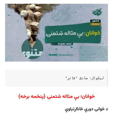
لیکوال: صادق "فائز"
ځوانان؛ بې مثاله شتمنۍ (پنځمه برخه)
د ځوانۍ دورې ځانګړتیاوې