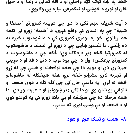
څخه په ښه توګه ګټه واخلي او د الله تعالی د رضا او د خپل
ځان او نورو د خوښۍ او نېکمرغۍ لپاره یې وکاروي.
د آیت شریف مهم ټکی دا دی چې دويمه کمزورتیا “ضعفا و
شیبة” چې په انسان کې واقع کېږي، د “شیبة” زوړوالي کلمه
هم زياتوي، خو په لومړۍ کمزورۍ کې د ماشومتوب خبره نه
ده راغلې. دا تفسیر ښایي چې د زوړوالي ضعف د ماشومتوب
له کمزورتیا څخه ډیر دردناک وي؛ ځکه چې د ماشومتوب د
کمزورتیا برعکس؛ اول دا چې بوډاتوب د دنيا د فنا او د مړینې
خبرداری دې او دويم دا چې هغه توقعات او هیلې چې له زړو
او تجربه کارو مشرانو څخه لري هغه هيڅکله له ماشومانو
څخه نه لري؛ په داسې حال کې چې کله کله د دوی ضعف او
ناتواني یو شان وي او دا ټکی ډېر ښوونیز او د عبرت وړ دې. دا
هغه مرحله ده چې سرکشه او بې باکه زورواکي په ګونډو کوي
او د ضعف او بې وسۍ لوري ته بیايي.
۸- همت او ټینګ عزم او هوډ