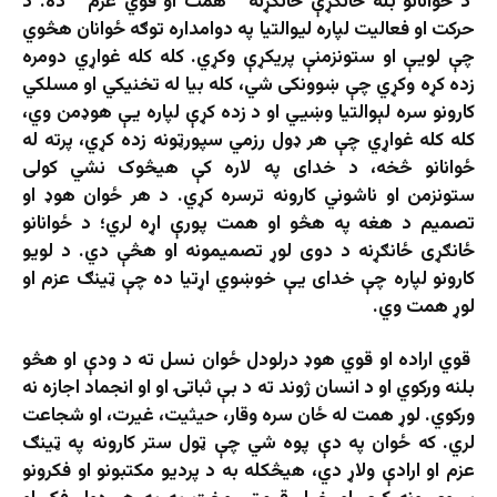
د ځوانانو بله ځانګړې ځانګړنه “همت او قوي عزم” ده. د
حرکت او فعالیت لپاره لیوالتیا په دوامداره توګه ځوانان هڅوي
چې لویې او ستونزمنې پریکړې وکړي. کله کله غواړي دومره
زده کړه وکړي چې ښوونکی شي، کله بیا له تخنیکي او مسلکي
کارونو سره لېوالتیا وښيي او د زده کړې لپاره یې هوډمن وي،
کله کله غواړي چې هر ډول رزمي سپورټونه زده کړي، پرته له
ځوانانو څخه، د خدای په لاره کې هیڅوک نشي کولی
ستونزمن او ناشوني کارونه ترسره کړي. د هر ځوان هوډ او
تصمیم د هغه په ​​هڅو او همت پورې اړه لري؛ د ځوانانو
ځانګړی ځانګړنه د دوی لوړ تصمیمونه او هڅې دي. د لویو
کارونو لپاره چې خدای یې خوښوي اړتیا ده چې ټینګ عزم او
لوړ همت وي.
قوي اراده او قوي هوډ درلودل ځوان نسل ته د ودې او هڅو
بلنه ورکوي او د انسان ژوند ته د بې ثباتۍ او او انجماد اجازه نه
ورکوي. لوړ همت له ځان سره وقار، حیثیت، غیرت، او شجاعت
لري. که ځوان په دې پوه شي چې ټول ستر کارونه په ټینګ
عزم او ارادې ولاړ دي، هيڅکله به د پرديو مکتبونو او فکرونو