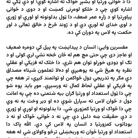
دا د ځوانۍ وړتیا او بشپړ ځواک ته اشاره کوي؛ او دې ټکي ته
اشاره کوي چې د خلکو لومړنی کمښت او د دوی د ځوانۍ
پیاوړتیا او د زاړه عمر ضعف، دا ټول بدلونونه او لوړې او ژورې
د لوی خدای له لوري دي او د ژوند څرخ د خالق تعالی د لوړ
حکمت په لاس په دوران کې ده.
مفسرین وايي: انسان د پیدایښت په پیل کې دومره ضعیف
او عاجز دی چې حتی مچ هم له ځان څخه نشي لرې کولی او د
تګ او ډوډۍ خوړلو توان هم نلري. دا خلک له فزيکي او عقلي
نظره په هيڅ شي نه پوهيږي او د«لا تعلمون شیئا» مصداق
دې مګر په تدريجي ډول ځواکمن او توانمند کيږي، تر هغه چې
په فزيکي او عقلي لحاظ کمال ته ورسيږي. موږ باید پوه شو
چې دا ټول استعداد او وړتیا ګران بیه شتمنۍ ده چې په امانت
ډول د ځوان لاس ته سپارل شوې ده او ډیر وخت به نه وي
چې دا ځواک او وړتیا کمزورې شي. دا بدلونونه او لوړې او ژورې
د دې حقیقت ښه دلیل دې چې نه د ځوانۍ ځواک او نه د
بوډاتوب کمزورتیا د انسان په لاس کې دي. الله پاک دا
استعداد او وړتیا ځوان ته وربخښلی ترڅو وکولای شي له هغه