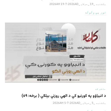
یکشنبه _19 _جولای _2026AH 19-7-2026AD
نور یی ولوله
متفرقه
د انبیاؤو په کورنیو کې د الهي روزنې بېلګې ( برخه: ٥٩)
یکشنبه _5 _جولای _2026AH 5-7-2026AD
نور یی ولوله