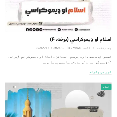
اسلام او ډیموکراسي (برخه: ۴)
چهارشنبه _5 _اگست _2026AH 5-8-2026AD
Views
19
لیکوال: محمد داود یوسفي اسحاقزی اسلام او ډیموکراسي (برخه:
۴) ډیموکراسي د لوېدیځو ساینس پوهانو…
نور یی ولوله
اسلام