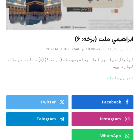
ابراهيمي ملت (برخه: ۶)
سه شنبه _4 _اگست _2026AH 4-8-2026AD
Views
18
ليکوال: میا نور آغا ابراهيمي ملت (برخه: ۶) (۵) د الله جل جلاله
لپاره یې…
نور یی ولوله
Twitter
Facebook
Telegram
Instagram
WhatsApp