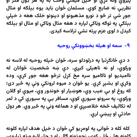
پیروي ونه کړي او خپل قیمتي وخت به په هر ډول فکر او
نظریې نه ضایع کوي. مسلمان ځوان باید یوه بېلګه او مثال
جوړ شي تر څو د نورو مذهبونو او دینونو خلک هغه د خپلې
بېلګې په توګه وټاکي لپاره د هغه مثال وټاکي او مثال او بېلګه
کیدل د لوی عزم پرته نشي ترلاسه کیدی.
۹- سمه او هیله بخښوونکې روحیه
د دې ځانګړتیا په درلودلو سره، ځوان خپله روحیه له لاسه نه
ورکوي، او نه ناهیلی کیږي. دې ښه شخصیت ځوانان له
ناامیدیو او ناکامیو سره مخ کړل ترڅو هغه جوړ کړي، وده
وکړي او بشپړ کړي. یو ځوان د میوه لرونکې ونې په څیر دی؛
که روغ او بې عیب وي، هوښیار او خوندور وي، میوې او ګلان
ورکوي، په سرونو سیوري کوي، مسافر یې په سیوري کې د لمر
له تکالیف څخه خلاصیږي او د هماغه ونې په څیر وي. هر ډول
حادثې او پیښې لري.
کله کله د ځوانۍ په لومړیو کې ځوان د خپل هدف لپاره کلونه
کلونه هلې ځلې کوي، زحمتونه ګالي او د حل لاره ورته تیاروي،