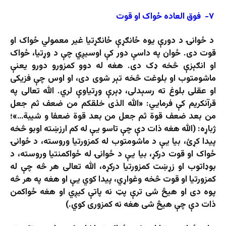
۷- فوق العاده ځواک او قوت
د ځوانۍ د دورې یوه ځانګړې ځانګړتیا غیر معمولي ځواک او
قوت دی. ځوان په داسې دور کې اوسیږي چې د وړتیا، ځواک
او انګېزې څخه ډک دی. هغه له دوو کمزورو دورو یعنې
ماشومتوب او بلوغت څخه تېر شوی دی، او اوس چې فزیکی
او عقلی بلوغ ته رسېدلی، ډېرې وړتیاوې لري. الله تعالی په
قرآنکریم کې فرمایي: «الله الذی خلقکم من ضعف ثم جعل
من بعد ضعف قوة ثم جعل من بعد قوة ضعفا و شیبة…»؛
ژباړه: (الله هغه ذات دې چې تاسو یې له کم ارزښته اوبو څخه
پیدا کړئ، بیا یې د ماشومتوب له کمزورتیا وروسته، د ځوانۍ
ځواک او قوت درکړ، بیا یې د ځوانۍ له ځواکمنتیا وروسته، د
بوډاتوب او زړښت کمزورتیا درکړه، الله تعالی هر څه چې له
کمزورتیا او قوت څخه وغواړي، پیدا کوي یې او هغه په ​​هر څه
پوه دی او هیڅ شی ترې پټ نه پاتې کیږي او هغه ځواکمن
ذات دې چې هیڅ شی هغه نه کمزوری کوي.)