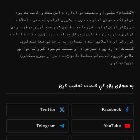
«کلمات» علمي او تحقیقاتي اداره د اهلِ سنت والجماعت یوه
خپلواکه دعوتي اداره ده چې د بشپړې ازادۍ له مخې د اسلام د
سپېڅلو ارزښتونو د خپرولو، د الهي شریعت د لوړو موخو د پلي
کولو، د لوېدیځ د کلتوري یرغل پر ضد د مبارزې، د کلمۀ الله د
لوړولو او د اسلامي امت د بیدارۍ په برخه کې فعالیت کوي.
کلمات اداره چې د خیرخواه او مسلمانو سوداګرو له خوا یې
ملاتړ کېږي، له ټولو مسلمانانو څخه د هر اړخیزې همکارۍ
غوښتنه کوي.
په مجازی پاڼو کې کلمات تعقیب کړئ
Twitter
Facebook
Telegram
YouTube