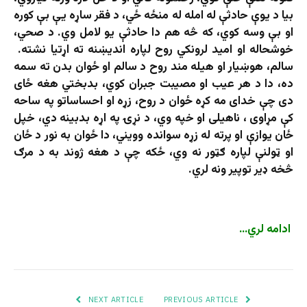
بیا د یوې حادثې له امله له منځه ځي، د فقر ساړه یې بې کوره
او بې وسه کوي، که څه هم دا حادثې یو لامل وي. د صحي،
خوشحاله او امید لرونکي روح لپاره اندیښنه ته اړتیا نشته.
سالم، هوښیار او هیله مند روح د سالم او ځوان بدن ته سمه
ده، دا د هر عیب او مصیبت جبران کوي، بدبختي هغه ځای
دی چې خدای مه کړه ځوان د روح، زړه او احساساتو په ساحه
کې مړاوی ، ناهیلی او خپه وي، د نړۍ په اړه بدبینه دي، خپل
ځان یوازې او پرته له زړه سوانده وویني، دا ځوان به نور د ځان
او ټولنې لپاره ګټور نه وي، ځکه چې د هغه ژوند به د مرګ
څخه ډیر توپیر ونه لري.
ادامه لري…
NEXT ARTICLE
PREVIOUS ARTICLE