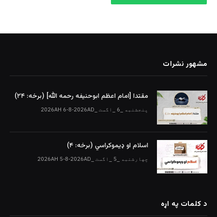
مشهور نشرات
مقتدا [امام اعظم ابوحنیفه رحمه الله‎] (برخه: ۲۴)
پنجشنبه _6 _اگست _2026AH 6-8-2026AD
اسلام او ډیموکراسي (برخه: ۴)
چهارشنبه _5 _اگست _2026AH 5-8-2026AD
د کلمات په اړه