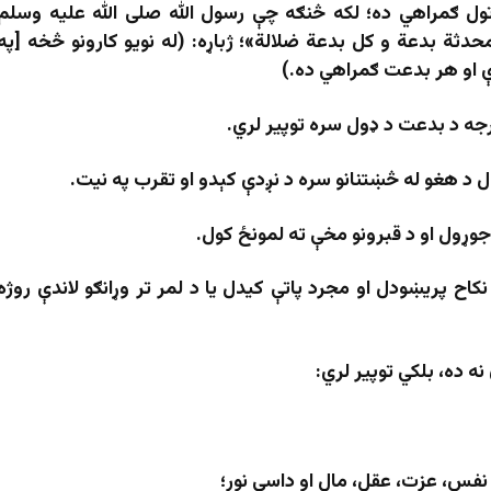
ل ګمراهي ده؛ لکه څنګه چې رسول الله صلی الله علیه وسلم
حدثة بدعة و کل بدعة ضلالة»؛ ژباړه: (له نویو کارونو څخه [په
 او هر بدعت ګمراهي ده.)
جه د بدعت د ډول سره توپیر لري.
ل د هغو له څښتنانو سره د نږدې کېدو او تقرب په نیت.
جوړول او د قبرونو مخې ته لمونځ کول.
ح پریښودل او مجرد پاتې کیدل یا د لمر تر وړانګو لاندې روژه
ه ده، بلکي توپير لري: