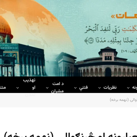
تهذیب
د امت
نه
نظریات
فتنې
او
متن
مشران
تمدن
الۍ (نهمه برخه)