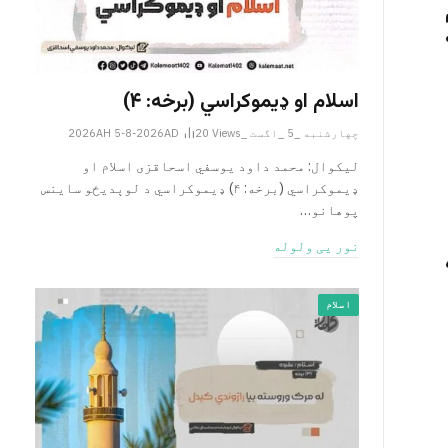
اسلام او ډیموکراسي (برخه: ۴)
چهارشنبه _5 _اگست _2026AH 5-8-2026AD
Views
20
لیکوال: محمد داود یوسفي اسحاقزی اسلام او
ډیموکراسي (برخه: ۴) ډیموکراسي د لوېدیځو ساینس
پوهانو…
نور یی ولوله
اسلام