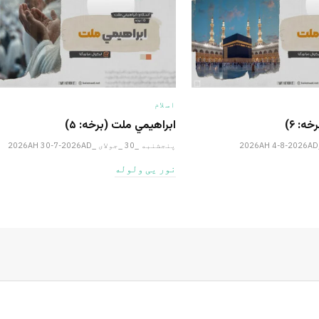
اسلام
ه: ۶)
ابراهيمي ملت (برخه: ۵)
پنجشنبه _30 _جولای _2026AH 30-7-2026AD
نور یی ولوله