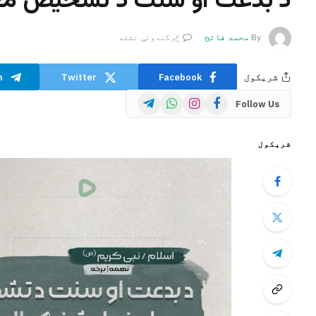
د بدعت او سنت د تشخیص معیار
By
محمد فاتح
څرگندونې نشته
شریکول
Facebook
Twitter
m
Telegram
WhatsApp
Instagram
Facebook
Follow Us
شریکول