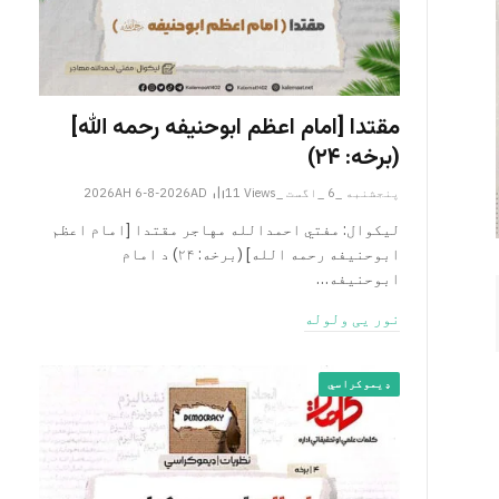
مقتدا [امام اعظم ابوحنیفه رحمه الله‎]
(برخه: ۲۴)
پنجشنبه _6 _اگست _2026AH 6-8-2026AD
Views
11
لیکوال: مفتي احمدالله مهاجر مقتدا [امام اعظم
ابوحنیفه رحمه الله‎] (برخه: ۲۴) د امام
ابوحنيفه…
نور یی ولوله
ډیموکراسي