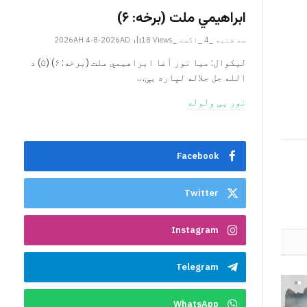
ابراهيمي ملت (برخه: ۶)
سه شنبه _4 _اگست _2026AH 4-8-2026AD
Views
18
ليکوال: میا نور آغا ابراهيمي ملت (برخه: ۶) (۵) د
الله جل جلاله لپاره یې…
نور یی ولوله
Facebook
Twitter
Instagram
Telegram
WhatsApp