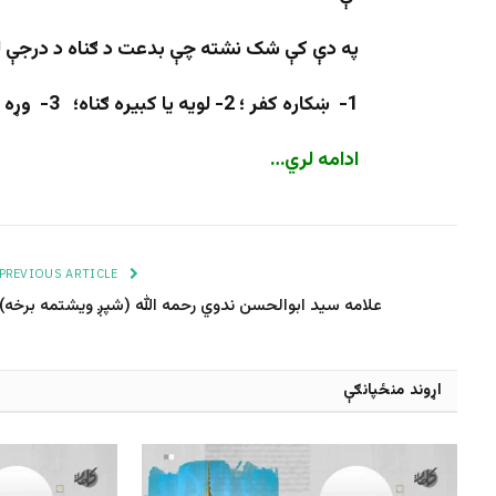
په دې کې شک نشته چې بدعت د ګناه د درجې ل
1- ښکاره کفر ؛ 2- لویه یا کبیره ګناه؛ 3- وړه یا صغیره ګناه
ادامه لري…
PREVIOUS ARTICLE
علامه سید ابوالحسن ندوي رحمه الله (شپږ ویشتمه برخه)
اړوند منځپانګې