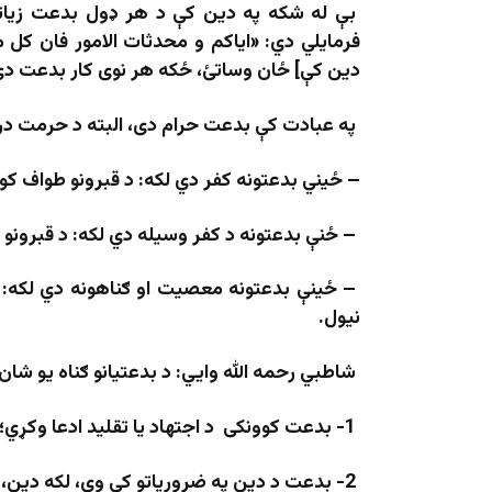
بې له شکه په دين کې د هر ډول بدعت زياتو
فرمایلي دي: «ایاکم و محدثات الامور فان کل م
دین کې] ځان وساتئ، ځکه هر نوی کار بدعت دې
په عبادت کې بدعت حرام دی، البته د حرمت در
– ځيني بدعتونه کفر دي لکه: د قبرونو طواف کو
– ځنې بدعتونه د کفر وسيله دي لکه: د قبرونو 
– ځینې بدعتونه معصیت او ګناهونه دي لکه: نکا
نیول.
شاطبي رحمه الله وايي: د بدعتیانو ګناه يو شان ن
1- بدعت کوونکی د اجتهاد یا تقلید ادعا وکړي؛
2- بدعت د دين په ضرورياتو کې وي، لکه دين، نفس، عزت، عقل، مال او داسې نور؛