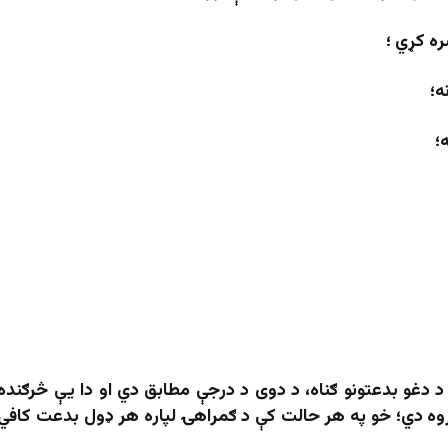
 دغو بدعتونو ګناه، د دوی د درجې مطابق دي او دا یې څرګنده
ه دي؛ خو په هر حالت کې د ګمراهۍ لپاره هر ډول بدعت کافي