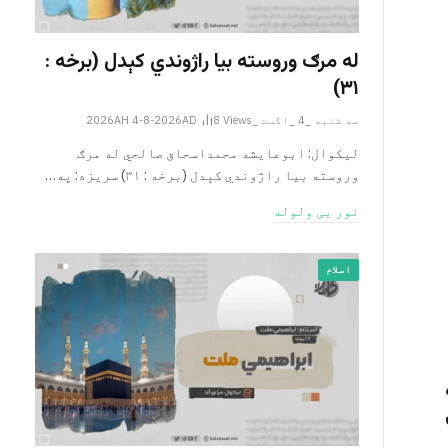
له مرګ وروسته بیا راژوندي کېدل (برخه :
۳۱)
سه شنبه _4 _اگست _2026AH 4-8-2026AD
Views
8
لیکوال: ابوعایشه محمداسحاق صالحي له مرګ
وروسته بیا راژوندي کېدل (برخه : ۳۱) سریزه: په…
نور یی ولوله
اسلام