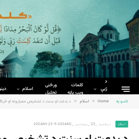
د
کلمات
ورځنی
ژبې
اسلام
دینو
ويب پاڼه
تحلیل
ټاکل
تاسو په
Home
»
اسلام
»
د بدعت او سنت د تشخیص معیارونه او څرنګو
دوشنبه _23 _سپتمبر _2024AH 23-9-2024AD
اسلام