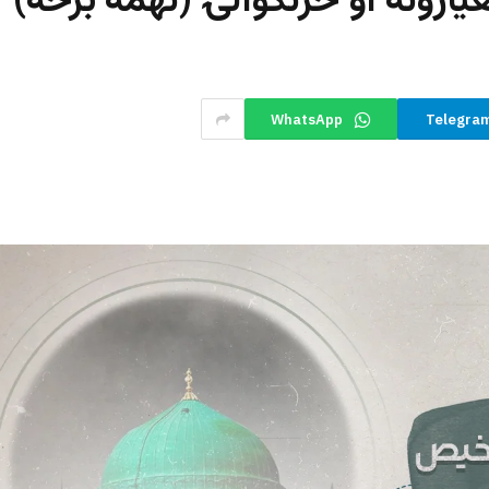
ونه او څرنګوالۍ (نهمه برخه)
WhatsApp
Telegra