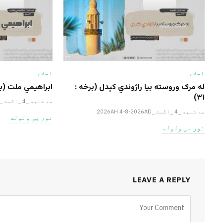
اسلام
اسلام
له مرګ وروسته بیا راژوندي کېدل (برخه :
ابراهيمي ملت (برخ
۳۱)
سه شنبه _4 _اگست _2026AH 4-8-2026AD
سه شنبه _4 _اگست _2026AH 4-8-2026AD
نور یی ولوله
نور یی ولوله
LEAVE A REPLY