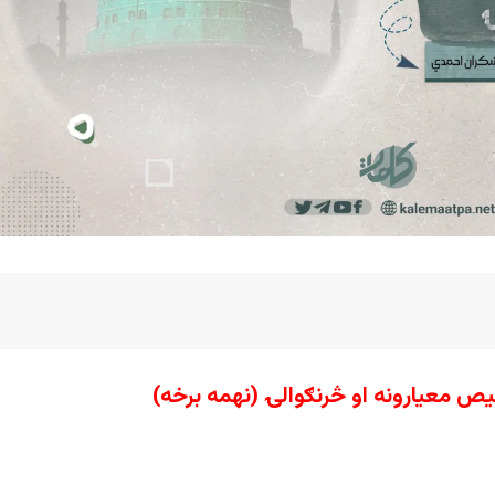
 معیارونه او څرنګوالۍ (نهمه برخه)