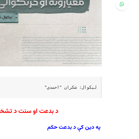
لیکوال: شکران "احمدي"
د بدعت او سنت د تشخیص
په
دین
کې
د
بدعت
حکم