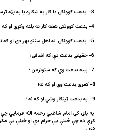
3- بدعت کوونکی دا کار په ښکاره یا په پټه ترسره کړي ؛
4- بدعت کوونکی هغه کار ته بلنه وکړي او که نه؛
5- بدعت کوونکی له اهل سنتو بهر دی او که نه؛
6- حقیقي بدعت دې که اضافي؛
7- بینه بدعت وي که ستونزمن ؛
8- کفري بدعت وي او که نه؛
9- په بدعت ټینګار وشي او که نه ؛
په پای کې امام شاطبي رحمه الله فرمایي چې د
کړې ده چې ځینې یې حرام دي او ځینې یې مکرو
دې .