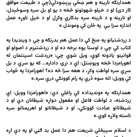
همدارنګه نارینه و هم ښځي پرېښودلې(چې د طبیعت موافق
کار دی) او د خپلو شهوتونو څخه د یو او بل سره وسوځېدل،
او نارینه و د نارینه سره بدکاري وکړل او د خپل ناوړه عمل
اندازه سزا یې په ځان کې وموندل.»
د زردشتيانو په منځ کې دا عمل هم بدرنګه و چې د وينډيدا په
کتاب کې چې د اوستا يوه برخه ده او د زردشتيزم د اصولو او
قوانينو يادونه کوي، ويل شوي چې: «زردشت اسپنتمان له
اهورامزدا څخه وپوښتل: اې د نړۍ داداره… که يو سړي د بل
سړي سره لواطت وکړ، د هغه سزا څه ده؟ اهورامزدا په ځواب
کې وویل: اته سوه دُرې په رام کوونکې درې سره.»
همدارنګه په «ونديداد» کې راغلي دي: «اهورامزدا وويل: اې
زردشته، د لواطت فاعل او مفعول دواړه شیطانان دي او د
شیطانانو عبادت کوونکي، او د شیطانانو او اهریمنانو سره
ناسته ولاړه کوي.»
د اسلام سپيڅلي شريعت هم دا عمل بد ګڼي او په دې اړه