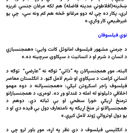
ښځینه(افلاطوني مدینه فاضله) هم لکه مرغان جنسي غریزه
لري، پکار ده چې له دوو مرغانو څخه هم کم ونه سي، چې یو
غیرطبیعي کار وکړي.»
نوي فیلسوفان
د جرمني مشهور فیلسوف امانوئل کانت وايي: «همجنسبازي
د انسان د شرم او د انسانیت د سپکاوۍ سرچینه ده.»
البته، موږ همجنسپالان په “ذاتي” توګه نه “عارضي” توګه د
انساني کرامت د سپکاوي او شرم لامل ګڼو. د انګلستان معاصر
فیلسوف راجر اسکروتن لیکي: «همجنسپالنه د دوه مهمو
اخلاقي دلیلونو له امله د غندلو وړ ده. لومړی، د همجنسبازانو
ترمنځ اړیکې خورا سطحي او بې ثباته دي. دوهم د
همجنسپالانو تر منځ اړیکه په نامتعارف ډول بې قیده دي او د
یو ډول اوتروالي ژوند لامل کیږي.»
د انګلیسي فیلسوف د دې نظر په اړه، موږ باور لرو چې د