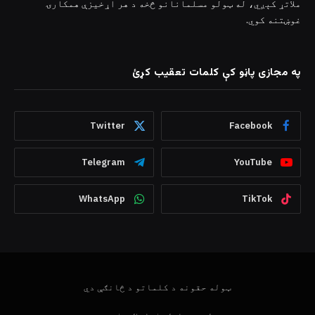
ملاتړ کېږي، له ټولو مسلمانانو څخه د هر اړخیزې همکارۍ
غوښتنه کوي.
په مجازی پاڼو کې کلمات تعقیب کړئ
Twitter
Facebook
Telegram
YouTube
WhatsApp
TikTok
ټوله حقونه د کلماتو د څانګې دي