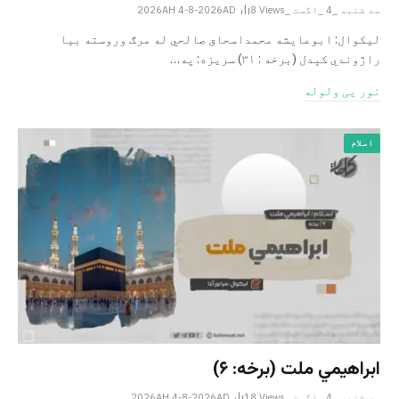
سه شنبه _4 _اگست _2026AH 4-8-2026AD
Views
8
لیکوال: ابوعایشه محمداسحاق صالحي له مرګ وروسته بیا
راژوندي کېدل (برخه : ۳۱) سریزه: په…
نور یی ولوله
اسلام
ابراهيمي ملت (برخه: ۶)
سه شنبه _4 _اگست _2026AH 4-8-2026AD
Views
18