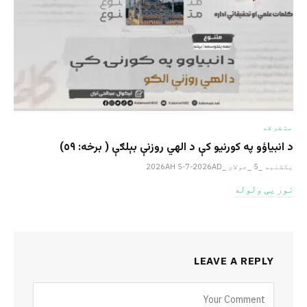
متفرقه
د انبیاؤو په کورنیو کې د الهي روزنې بېلګې ( برخه: ٥٩)
یکشنبه _5 _جولای _2026AH 5-7-2026AD
نور یی ولوله
LEAVE A REPLY