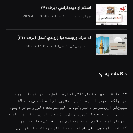
اسلام او ډیموکراسي (برخه: ۴)
چهارشنبه _5 _اگست _2026AH 5-8-2026AD
له مرګ وروسته بیا راژوندي کېدل (برخه : ۳۱)
سه شنبه _4 _اگست _2026AH 4-8-2026AD
د کلمات په اړه
«کلمات» علمي او تحقیقاتي اداره د اهلِ سنت والجماعت یوه
خپلواکه دعوتي اداره ده چې د بشپړې ازادۍ له مخې د اسلام د
سپېڅلو ارزښتونو د خپرولو، د الهي شریعت د لوړو موخو د پلي
کولو، د لوېدیځ د کلتوري یرغل پر ضد د مبارزې، د کلمۀ الله د
لوړولو او د اسلامي امت د بیدارۍ په برخه کې فعالیت کوي.
کلمات اداره چې د خیرخواه او مسلمانو سوداګرو له خوا یې