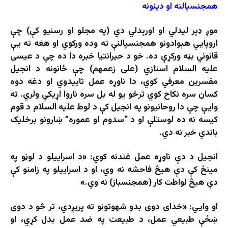
همجنسپالنه او دینونه
موږ ډېر ليدلي او اورېدلي دي (په مجلو او رسنيو کې) چې
اروپايي هېوادونو همجنسپالنې ته وده ورکوي او هغه ته یې
قانوني بڼه ورکړې ده. خو د حیرانتیا خبره دا ده چې د عیسی
علیه السلام استازي (علی زعمهم) چې ځانونه د انجیل
مفسرین معرفي کوي، دا ناوړه عمل تاییدوي او دغه دوه
کسان سره نکاح کوي ترڅو یو له بل سره ناروا اړیکې ولري. ته
وایې چې دا روحانیونو په انجیل کې د لوط علیه السلام د قوم
کیسه نه ده لوستلې او د “سدوم او عموره” ښارونو برخلیک
باندي خبر نه دي.
انجیل د دې ناوړه عمل غندنه کوي: «د اسراییلو د لوڼو په
مینځ کې دې هیڅ فاحشه نه وي، او د اسراییلو په زامنو کې
دې هیڅ لواطت کار (همجنسباز) نه وي.»
او وایي: «خدای دوی بدو شهوتونو ته پریږدي، تر څو د دوی
ښځې طبیعي عمل، د طبیعت په ضد عمل بدل کړي، او