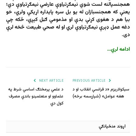
همجنسپالنه لست شوي نیمګړتیاوې عارضي نیمګړتیاوې دي؛
يعنې که همجنسبازان له يو بل سره پایداره اړيکې ولري، خو
بيا هم د هغوی کړنې بدې او مذمومي ګڼل کېږي، ځکه چې
دغه عمل ډېرې نيمګړتياوې لري او له صحي طبيعت څخه لرې
دی.
ادامه لري…
NEXT ARTICLE
PREVIOUS ARTICLE
سیکولاریزم «د فرانسې انقلاب او د
د علمي پرمختګ اساسي شرط په
هغه عوامل» (شپاړسمه برخه)
علماوو او متعلمینو باندې مصرف
کول دي
اړوند منځپانګې