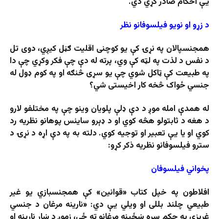
يې احکام صادر کړي دي.
د زړو او نویو فیلسوفانو نظر
همجنسپالان په نړۍ کې یو کوچنی اقلیت ګڼل کیږي، دوی تل
د نفس د لذت په لټه کې وي، پرته له دې چې فکر وکړي چې دا
په طبیعت کې ټاکل شوي چې یو سړی څنګه او په کوم ډول له
جنسي ځواک څخه کار اخیستی شي؟
له همدې امله موږ د دې ډلې پلويان وينو چې په مختلفو لارو
د هغه د ثابتولو هڅه کوي او د ډېرو ساينس پوهانو نظريه رد
کوي او يا يې تعبير او توجيه کوي. دلته به په دې اړه د نړۍ د
سترو فیلسوفانو نظریه ذکر کړو:
پخواني فیلسوفان
افلاطون په خپل کتاب «قوانین» کې همجنسبازي یو غیر
طبیعي چلند بللی او ویلي یې دي: «نارینه مرغان د جنسي
غریزې په حکم سره ښځینه مرغانو ته ځي، زموږ د ښار نارینه او