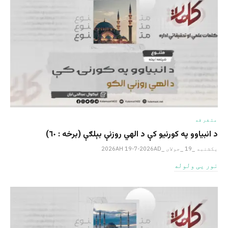
متفرقه
د انبیاوو په کورنیو کې د الهي روزنې بېلګې (برخه : ٦٠)
یکشنبه _19 _جولای _2026AH 19-7-2026AD
نور یی ولوله