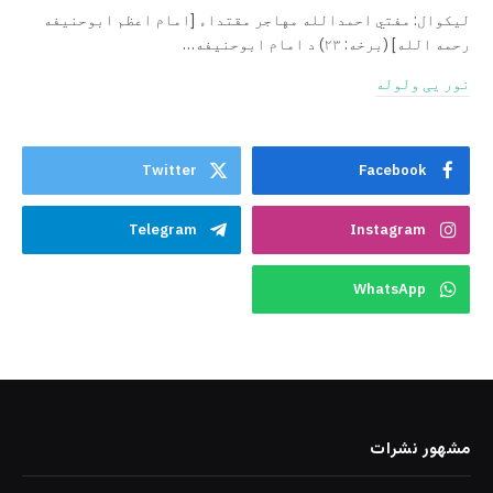
لیکوال: مفتي احمدالله مهاجر مقتداء [امام اعظم ابوحنیفه
رحمه الله‎] (برخه: ۲۳) د امام ابوحنيفه…
نور یی ولوله
Twitter
Facebook
Telegram
Instagram
WhatsApp
مشهور نشرات