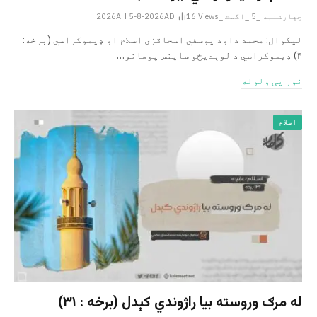
چهارشنبه _5 _اگست _2026AH 5-8-2026AD
Views
16
لیکوال: محمد داود یوسفي اسحاقزی اسلام او ډیموکراسي (برخه:
۴) ډیموکراسي د لوېدیځو ساینس پوهانو…
نور یی ولوله
اسلام
له مرګ وروسته بیا راژوندي کېدل (برخه : ۳۱)