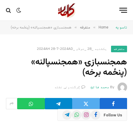
تاسو په
Home
»
متفرقه
»
همجنسبازۍ «همجنسپالنه» (پنځمه برخه)
یکشنبه _28 _جولای _2024AH 28-7-2024AD
متفرقه
همجنسبازۍ «همجنسپالنه»
(پنځمه برخه)
By
محمد فاتح
څرگندونې نشته
Telegram
WhatsApp
Instagram
Facebook
Follow Us