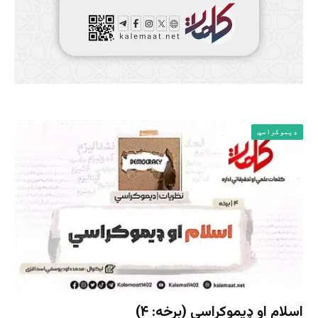
ډیموکراسي
اسلام او ډیموکراسي (برخه: ۴)