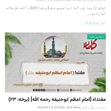
ليکوال: میا نور آغا ابراهيمي ملت (برخه: ۶) (۵) د الله جل جلاله
لپاره یې…
نور یی ولوله
اسلامي علما
مقتداء [امام اعظم ابوحنیفه رحمه الله‎] (برخه: ۲۳)
دوشنبه _3 _اگست _2026AH 3-8-2026AD
Views
24