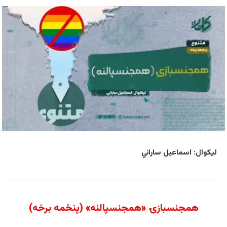
لیکوال: اسماعیل ساراني
همجنسبازۍ «همجنسپالنه» (پنځمه برخه)