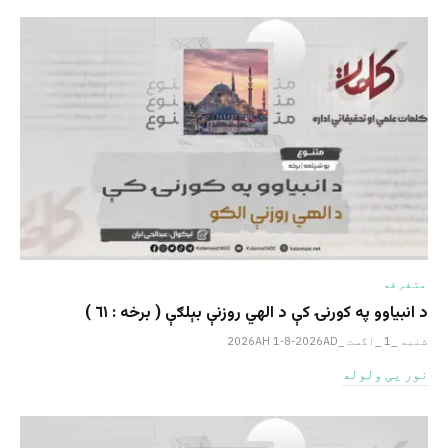
متفرقه
د انبیاوو په کورنۍ کې د الهي روزنې بېلګې ( برخه : ٦١ )
شنبه _1 _اگست _2026AH 1-8-2026AD
نور یی ولوله