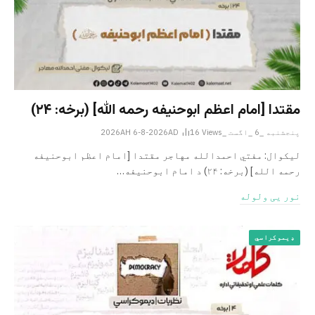
مقتدا [امام اعظم ابوحنیفه رحمه الله‎] (برخه: ۲۴)
پنجشنبه _6 _اگست _2026AH 6-8-2026AD
Views
16
لیکوال: مفتي احمدالله مهاجر مقتدا [امام اعظم ابوحنیفه
رحمه الله‎] (برخه: ۲۴) د امام ابوحنيفه…
نور یی ولوله
ډیموکراسي