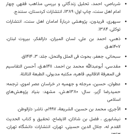
شرباصی، احمد، تحلیل زندگانی و بررسی مذاهب فقهی چهار
امام اهل سنت، چاپ اول: ۱۳۸۹، انتشارات کردستان، سنندج.
سپهری، فریدون، پژوهشی دربار‌ۀ امامان اهل سنت، انتشارات
توکلی، ۱۳۸۴.
ذهبی، احمد بن علی، لسان المیزان، دارالفکر، بیروت لبنان،
۱۴۰۷ه‍.ق.
سبحانی، جعفر، بحوث فی الملل والنحل، جلد: ۳، ۱۴۱۴ق.
مقدسی، أبوعبدالله محمد بن احمد، ۱۴۱۱ه‍.ق، أحسن التقاسیم
فی المعرفة الاقالیم، قاهره، مکتبه مدبولی، الطبعة الثالثة.
عطوان، حسین، مرجئه و جهمیه در خراسان عصر اموی، ترجمه:
حمیدرضا آژیر، سال: ۱۳۸۰ه‍.ش، مشهد: بنیاد پژوهش­‌های
اسلامی‌
الآجری، محمد بن حسین، الشریعة، ۱۹۹۷م، ناشر: دارالوطن.
نیشابوری ، فضل بن شاذان، الایضاح، تحقیق و کتاب الحدیث
القدم له، جلال الدین حسینی، تهران، انتشارات دانشگاه تهران،