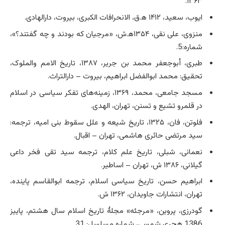
۱۳۶۳.
ایوب، سعید، ۱۴۱۲ ه‍.ق، الانحرافات الکبری، بیروت، دارالهادی.
منزوی، علی نقی، ۱۳۵۴ه‍.ش، «مرجیان که بودند و چه گفتند؟»،
شماره:5.
طبری، أبوجعفر محمد بن جریر، ۱۳۸۷‌، تاریخ الامم والملوک،
تحقیق: محمد ابوالفضل ابراهیم، بیروت – دارالتراث.
مسجد جامعی، محمد، ۱۳۶۹، زمینه­‌های تفکر سیاسی در اسلام
در قلمرو تشیع و تسنن، تهران، الهدی.
فلوتن، فان، ۱۳۲۵، تاریخ شیعه و علل سقوط بنی امیه، ترجمه:
سید مرتضی حائری ‌هاشمی‌، تهران – اقبال.
نعمانی، شبلی، تاریخ علم کلام، ترجمه سید تقی فخر داعی
گیلانی، ۱۳۸۶ ش، تهران – اساطیر.
ابراهیم حسن، تاریخ سیاسی اسلام، ترجمه ابوالقاسم پاینده،
تهران، انتشارات جاویدان، ۱۳۶۲ ش.
گودرزی، پروین، «مرجئه» مجلۀ تاریخ اسلام سال هشتم، پاییز
1386 هجری شمسی، شماره مسلسل: 31..