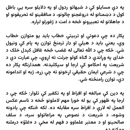
په دې مسايلو کې د شبهاتو ردول او په دلايلو سره يې باطل
کول د دښمنانو له دروغجنو چالونو، د منافقينو له تحريفونو او
د جاهلانو له تعبيرونو څخه د امت د ژغورلو لپاره.
پکار ده چې دعوتي او تربیتي خطاب باید یو متوازن خطاب
وي، یعني باید د هیلي او ډار ترمنځ توازن په پام کې ونیول
شي. ځکه چې د الله تعالی له غضب څخه غافل کېدل خلک د
خدای په وړاندې د ګناه کولو جرئت ته اړوي، چې عبارت دي د
شريعت په احکامو کې ارجا او سپکلیدنه. همدارنګه پکار ده
چې د شرعي ایمان حقیقي اړخونو ته چې زړه، ژبه او اندامونه
دي، توازن رامنځته شي.
په دین کې مبالغه او افراط او په تکفیر کې تلوار: ځکه چې د
ارجا په ظهور کې یو له خورا مهم لاملونو څخه د ناسم عکس
العمل له لارې د افراط سره مقابله ده. لکه څنګه چې يادونه
وشوه، د شريعت د نصوص په مراعاتولو سره، د سلف
صالحينو او د معتبر علماوو د فهم له مخې د «غلوّ» درملنه
ممکنه ده.