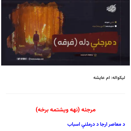
لیکواله: ام عایشه
مرجئه (نهه ویشتمه برخه)
د معاصر ارجا د درملنې اسباب