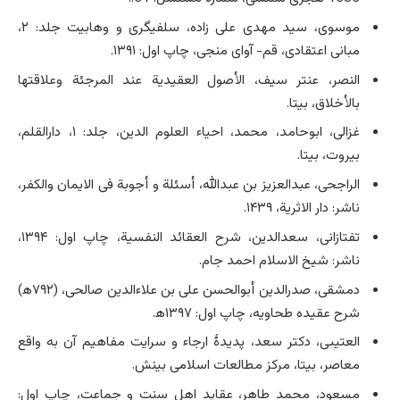
موسوی، سید مهدی علی زاده، سلفی­گری و و‌هابیت جلد: ۲،
مبانی اعتقادی، قم- آوای منجی، چاپ اول: ۱۳۹۱.
النصر، عنتر سیف، الأصول العقیدیة عند المرجئة وعلاقتها
بالأخلاق، بی­تا.
غزالی، ابوحامد، محمد، احیاء العلوم الدین، جلد: ۱، دارالقلم،
بیروت، بی­تا.
الراجحی، عبدالعزیز بن عبدالله، أسئلة و أجوبة فی الایمان والکفر،
ناشر: دار الاثریة، ۱۴۳۹.
تفتازانی، سعدالدین، شرح العقائد النفسیة، چاپ اول: ۱۳۹۴،
ناشر: شیخ الاسلام احمد جام.
دمشقی، صدرالدین أبوالحسن علی بن علاءالدین صالحی، (۷۹۲ه‍)
شرح عقیده طحاویه، چاپ اول: ۱۳۹۷ه‍.
العتیبی، دکتر سعد، پدیدۀ ارجاء و سرایت مفاهیم آن به واقع
معاصر، بی­تا، مرکز مطالعات اسلامی‌ بینش.
مسعود، محمد طاهر، عقاید اهل سنت و جماعت، چاپ اول: