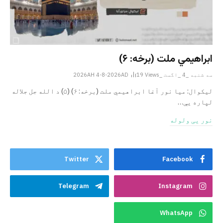
ابراهيمي ملت (برخه: ۶)
سه شنبه _4 _اگست _2026AH 4-8-2026AD
Views
19
ليکوال: میا نور آغا ابراهيمي ملت (برخه: ۶) (۵) د الله جل جلاله
لپاره یې…
نور یی ولوله
Twitter
Facebook
Telegram
Instagram
WhatsApp