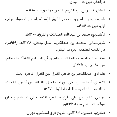
دارالفکر، بیروت – لبنان.
العقل، ناصر بن عبدالکریم، القدریه والمرجئه، ۱۴۱۸ه‍.
شریف یحیی امین، معجم الفرق الإسلامیة، دار الاضواء، چاپ
اول، بیروت، ۱۹۸۶م.
الأشعري، سعد بن عبدالله، المقالات والفرق، ۱۳۶۰ه‍.
شهرستانی، محمد بن عبدالکریم، ملل ونحل، ۱۳۷۸ه‍. (۱۹۶۹م)،
دار الکتب العلمیه، بیروت، لبنان.
صائب، عبدالحمید، المذاهب والفرق فی الاسلام النشأة والمعالم،
ص: ۸۰، چاپ: ۱۴۲۵ق.
بغدادی، عبدالقاهر بن طاهر، الفرق بین الفرق، قاهره، بی­تا.
اشعری، أبوالحسن، علی بن اسماعیل، الابانة عن أصول الدیانة،
دارالانصار، القاهره – الطبعة الاولی: ۱۳۹۷.
عواجی، غالب بن علی، فرق معاصره تنتسب الی الاسلام و بیان
موقف الاسلام منها، ۱۴۲۲ق.
صابری، حسین، ۱۳۹۳ش، تاریخ فرق اسلامی‌، تهران.