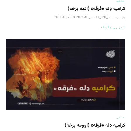
فتنې
کرامیه ډله «فرقه» (اتمه برخه)
چهارشنبه _20 _اگست _2025AH 20-8-2025AD
نور یی ولوله
فتنې
کرامیه ډله «فرقه» (اوومه برخه)