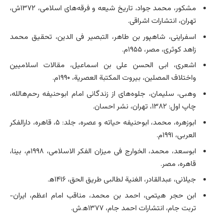
مشکور، محمد جواد، تاریخ شیعه و فرقه­‌های اسلامی‌، ۱۳۷۲ش،
تهران، انتشارات اشراقی.
اسفراینی، شاهپور بن طاهر، التبصیر فی الدین، تحقیق محمد
زاهد کوثری، مصر، ۱۹۵۵م.
اشعری، ابی الحسن علی بن اسماعیل، مقالات اسلامیین
واختلاف المصلین، بیروت المکتبة العصریة، ۱۹۹۰م.
وهبی، سلیمان، جلوه­‌های از زندگانی امام ابوحنیفه رحم‌هالله،
چاپ اول: ۱۳۸۲، تهران، نشر احسان.
ابوزهره، محمد، ابوحنیفه حیاته و عصره، جلد: ۵، قاهره، دارالفکر
العربی، ۱۹۹۱م.
ابوسعد، محمد، الخوارج فی میزان الفکر الاسلامی‌، ۱۹۹۸م، بی­نا،
قاهره، مصر.
جیلانی، عبدالقادر، الغنیة لطالبی طریق الحق، ۱۴۱۶ه‍.
ابن حجر هیتمی‌، احمد بن محمد، مناقب امام اعظم، ایران-
تربت جام، انتشارات احمد جام، ۱۳۷۷ه‍.ش.