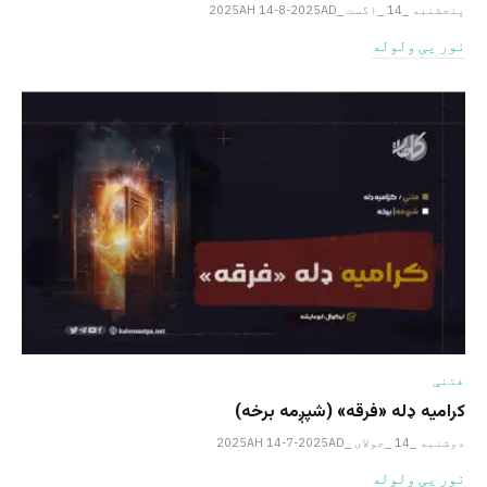
پنجشنبه _14 _اگست _2025AH 14-8-2025AD
نور یی ولوله
فتنې
کرامیه ډله «فرقه» (شپږمه برخه)
دوشنبه _14 _جولای _2025AH 14-7-2025AD
نور یی ولوله