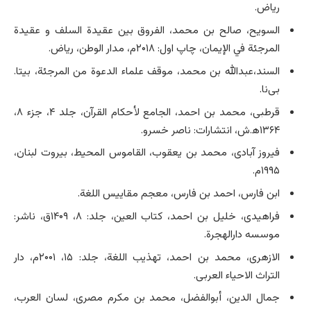
ریاض.
السویح، صالح بن محمد، الفروق بین عقیدة السلف و عقیدة
المرجئة في الإیمان، چاپ اول: ۲۰۱۸م، مدار الوطن، ریاض.
السند،عبدالله بن محمد، موقف علماء الدعوة من المرجئة، بی­تا.
بی‌نا.
قرطبی، محمد بن احمد، الجامع لأحکام القرآن، جلد ۴، جزء ۸،
۱۳۶۴ه‍.ش، انتشارات: ناصر خسرو.
فیروز آبادی، محمد بن یعقوب، القاموس المحیط، بیروت لبنان،
۱۹۹۵م.
ابن فارس، احمد بن فارس، معجم مقاییس اللغة.
فراهیدی، خلیل بن احمد، کتاب العین، جلد: ۸، ۱۴۰۹ق، ناشر:
موسسه دارالهجرة.
الازهری، محمد بن احمد، تهذیب اللغة، جلد: ۱۵، ۲۰۰۱م، دار
التراث الاحیاء العربی.
جمال الدین، أبوالفضل، محمد بن مکرم مصری، لسان العرب،