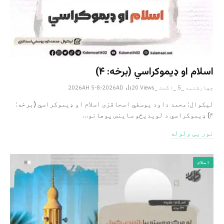
اسلام او ډیموکراسي (برخه: ۴)
چهارشنبه _5 _اگست _2026AH 5-8-2026AD
Views
20
لیکوال: محمد داود یوسفي اسحاقزی اسلام او ډیموکراسي (برخه:
۴) ډیموکراسي د لوېدیځو ساینس پوهانو…
نور یی ولوله
اسلام