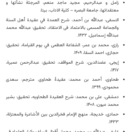
زامل و عبدالرحیم، مجید ماجد منعم، المرجئة نشأتها و
معتقداتها، جامعة البصره – کلیة الاداب، بی­تا.
النسفی، عبدالله بن أحمد، شرح العمدة في عقیدة أهل السنة
والجماعة المسمی‌ بالاعتماد فی الاعتقاد، تحقیق: عبدالله محمد
عبدالله إسماعیل، ۱۴۳۲.
رازی، محمد بن عمر، الشفاعة العظمی‌ في یوم القیامة، تحقیق:
حجازی، احمد السقا، ۱۴۰۹.
إیجی، عضدالدین، شرح المواقف، تحقیق: عبدالرحمن عمیرة،
۱۴۱۷،
طحاوی، أحمد بن محمد: عقیدۀ طحاوی. مترجم: سعدی
محمودی، ۱۳۹۹.
دمشقی، علی بن محمد: شرح العقیدة الطحاویه، تحقیق: بشیر
محمد عیون، ۱۴۰۸.
حمادی، خدیجة، منهج الإمام فخرالدین بین الأشاعرة والمعتزلة،
۱۴۳۳.
غلیفی، عبدالله بن محمد، مجمل أقوال السلف وکبار العلماء في