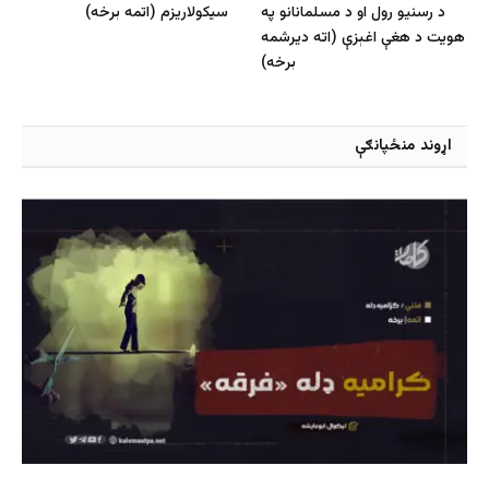
د رسنیو رول او د مسلمانانو په
سیکولاریزم (اتمه برخه)
هویت د هغې اغېزې (اته دیرشمه
برخه)
اړوند منځپانګې