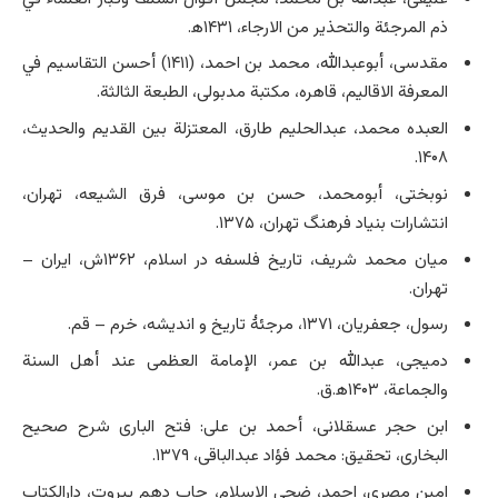
ذم المرجئة والتحذیر من الارجاء، ۱۴۳۱ه‍.
مقدسی، أبوعبدالله، محمد بن احمد، (۱۴۱۱) أحسن التقاسیم في
المعرفة الاقالیم، قاهره، مکتبة مدبولی، الطبعة الثالثة.
العبده محمد، عبدالحلیم طارق، المعتزلة بین القدیم والحدیث،
۱۴۰۸.
نوبختی، أبومحمد، حسن بن موسی، فرق الشیعه، تهران،
انتشارات بنیاد فرهنگ تهران، ۱۳۷۵.
میان محمد شریف، تاریخ فلسفه در اسلام، ۱۳۶۲ش، ایران –
تهران.
رسول، جعفریان، ۱۳۷۱، مرجئۀ تاریخ و اندیشه، خرم – قم.
دمیجی، عبدالله بن عمر، الإمامة العظمی‌ عند أهل السنة
والجماعة، ۱۴۰۳ه‍.ق.
ابن حجر عسقلانی، أحمد بن علی: فتح الباری شرح صحیح
البخاری، تحقیق: محمد فؤاد عبدالباقی، ۱۳۷۹.
امین مصری، احمد، ضحی الاسلام، چاپ دهم بیروت، دارالکتاب