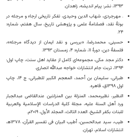
۱۳۹۳، نشر: پیام اندیشه، زاهدان.
. مهرجردی، شهاب الدین وحیدی، تفکر تاریخی ارجاء و مرجئه در
بوتۀ نقد، فصلنامۀ علمی‌ و پژوهشی تاریخ، سال هفتم، شماره:
۲۴.
حسینی، محمدرضا، «بررسی و نقد ایمان از دیدگاه مرجئه»،
فلسفۀ دین، دورۀ ۱۱، شماره: ۴، زمستان ۱۳۹۳.
دکتر مجد مکی، مجموعه‌ای کامل از عقاید اهل سنت، چاپ اول:
۱۳۹۴، تربت جام انتشارات خواجه عبدالله انصاری.
طبرانی، سلیمان بن أحمد، المعجم الکبیر للطبرانی، ج ۱۴، چاپ
اول ۱۳۹۸ق، قاهره.
النظیر، نظیرمحمد، المنزلة بین المنزلتین عندالقاضی عبدالجبار
ورد أهل السنة علیه، مجلة کلیة الدراسات الإسلامیة والعربیة
للبنات بکفر الشیخ، العدد الثالث، المجلد الأول، ۲۰۱۹م.
طیب، سید عبدالحسین، أطیب البیان فی تفسیر القرآن، ۱۳۷۸ه‍،
انتشارات اسلام، تهران.