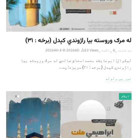
له مرګ وروسته بیا راژوندي کېدل (برخه : ۳۱)
سه شنبه _4 _اگست _2026AH 4-8-2026AD
Views
10
لیکوال: ابوعایشه محمداسحاق صالحي له مرګ وروسته بیا
راژوندي کېدل (برخه : ۳۱) سریزه: په…
نور یی ولوله
اسلام