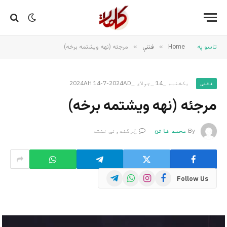
تاسو په
Home
»
فتنې
»
مرجئه (نهه ویشتمه برخه)
یکشنبه _14 _جولای _2024AH 14-7-2024AD
فتنې
مرجئه (نهه ویشتمه برخه)
By
محمد فاتح
څرگندونې نشته
Telegram
WhatsApp
Instagram
Facebook
Follow Us