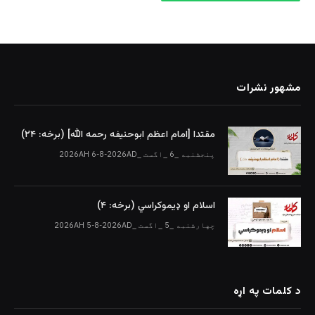
مشهور نشرات
مقتدا [امام اعظم ابوحنیفه رحمه الله‎] (برخه: ۲۴)
پنجشنبه _6 _اگست _2026AH 6-8-2026AD
اسلام او ډیموکراسي (برخه: ۴)
چهارشنبه _5 _اگست _2026AH 5-8-2026AD
د کلمات په اړه