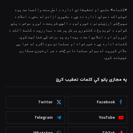
«کلمات» علمي او تحقیقاتي اداره د اهلِ سنت والجماعت یوه
خپلواکه دعوتي اداره ده چې د بشپړې ازادۍ له مخې د اسلام د
سپېڅلو ارزښتونو د خپرولو، د الهي شریعت د لوړو موخو د پلي
کولو، د لوېدیځ د کلتوري یرغل پر ضد د مبارزې، د کلمۀ الله د
لوړولو او د اسلامي امت د بیدارۍ په برخه کې فعالیت کوي.
کلمات اداره چې د خیرخواه او مسلمانو سوداګرو له خوا یې
ملاتړ کېږي، له ټولو مسلمانانو څخه د هر اړخیزې همکارۍ
غوښتنه کوي.
په مجازی پاڼو کې کلمات تعقیب کړئ
Twitter
Facebook
Telegram
YouTube
WhatsApp
TikTok