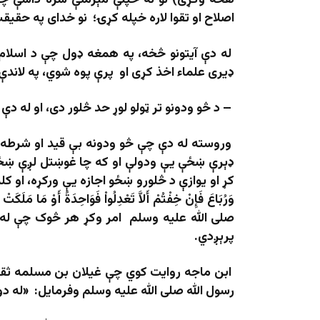
هڅه وکړئ) نو له خپلې مېرمنې سره داسې چل
اصلاح او تقوا لاره خپله کړۍ؛ نو خدای په حقی
له دې آيتونو څخه، په همغه ډول چې د اسلام 
ډیری علماء اخذ کړی او پرې پوه شوي، په لاندې
– د څو ودونو تر ټولو لوړ حد څلور دی، او له دې
وروسته له دې چې څو ودونه بې قید او شرطه
ډېرې ښځې یې ودولې او که چا غوښتل لږې ښځې ی
کړ او یوازې د څلورو ښځو اجازه یې ورکړه، او کله چې دا آ
وَرُبَاعَ فَإِنْ خِفْتُمْ أَلاَّ تَعْدِلُواْ فَوَاحِدَةً أَوْ مَا 
صلى الله عليه وسلم امر وکړ هر څوک چې له څ
پرېږدي.
ابن ماجه روایت کوي چې غیلان بن مسلمه ث
رسول الله صلی الله علیه وسلم وفرمایل: «له د