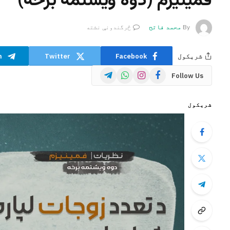
فمینيزم (دوه ویشتمه برخه)
By
محمد فاتح
څرگندونې نشته
شریکول
Facebook
Twitter
m
Telegram
WhatsApp
Instagram
Facebook
Follow Us
شریکول