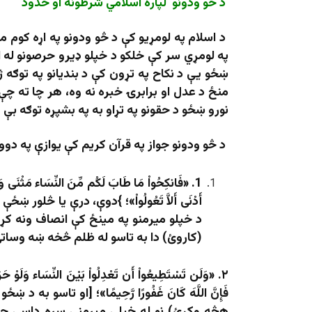
د څو ودونو لپاره اسلامي شرطونه او حدود
د اسلام په لومړيو کې د څو ودونو په اړه کوم 
په لومړي سر کې خلکو د خپلو ډيرو حرصونو له ا
ښځو يې د نکاح په تړون کې د بنديانو په توګه 
منځ د عدل او برابرۍ خبره نه وه، هر چا ته چې 
نورو ښځو د حقونو په تړاو به په بشپړه توګه بې پ
د څو ودونو جواز په قرآن کریم کې یوازې په دوو
1. «فَانكِحُواْ مَا طَابَ لَكُم مِّنَ النِّسَاء مَثْنَى وَثُلا
أَدْنَى أَلاَّ تَعُولُواْ»؛ }دوې، درې یا څ
د خپلو میرمنو په مینځ کې انصاف ونه ک
(کاروئ) دا به تاسو له ظلم څخه ښه وساتي
۲. «وَلَن تَسْتَطِيعُواْ أَن تَعْدِلُواْ بَيْنَ النِّسَاء وَلَوْ حَرَص
فَإِنَّ اللَّهَ كَانَ غَفُورًا رَّحِيمًا»؛ [او تا