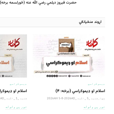
حضرت فیروز دیلمي رضي الله عنه (څورلسمه برخه)
اړوند منځپانګې
ډیموکراسي
ډیموکراسي
اسلام او ډیموکراسي (برخه: ۴)
اسلام او ډیموکراس
چهارشنبه _5 _اگست _2026AH 5-8-2026AD
شنبه _1 _اگست _2026AH 1-8-2026AD
نور یی ولوله
نور یی ولوله