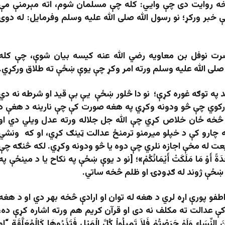
ه روایت دی چې وايي: کله چې مسلمان شوم، اته مېرمنې مې
ې خبر ورکړ؛ نو رسول الله صلی الله علیه وسلم وفرمایل: له دوی
رت نوفل بن معاویه رضي الله عنه کیسه بیان شوې، چې کله
لی الله علیه وسلم ورته امر وکړ چې یوې ښځې ته طلاق ورکړي.
په توګه غوره کړې؛ نو دا څلور ښځې یې بې قید او شرطه نه دي
ورکوي چې څو ودونه وکړي په هغه صورت کې چې نارینه د هغې د
 څخه ځان خلاص کړي چې الله جل جلاله ورته عدل ویلي دي او
ه چارو کې د خپلو میرمنو ترمنځ عدالت ټینګ کړي، او که ونشي
ت له مخې اجازه نلري چې دوه یا څو ودونه وکړي. لکه څنګه چې
 أَوْ مَا مَلَكَتْ أَيْمَانُكُمْ»؛ [نو د یوې ښځې په نکاح يا د مینځې په
 ښځې ژوند له ګډوډۍ او ظلم څخه ساتي.
و پورې اړه لري د هغه له توان او ارادې څخه بهر دي او د هغه
 کې عدالت ته مکلف نه دی او قرآن کریم هم ورته اشاره کړې ده،
سَاء وَلَوْ حَرَصْتُمْ فَلاَ تَمِيلُواْ كُلَّ الْمَيْلِ فَتَذَرُوهَا كَالْمُعَلَّقَةِ “او