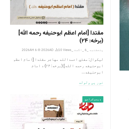
مقتدا [امام اعظم ابوحنیفه رحمه الله‎]
(برخه: ۲۴)
پنجشنبه _6 _اگست _2026AH 6-8-2026AD
Views
10
لیکوال: مفتي احمدالله مهاجر مقتدا [امام اعظم
ابوحنیفه رحمه الله‎] (برخه: ۲۴) د امام
ابوحنيفه…
نور یی ولوله
ډیموکراسي