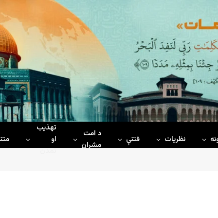
تهذیب
د امت
نه
نظریات
فتنې
او
متن
مشران
تمدن