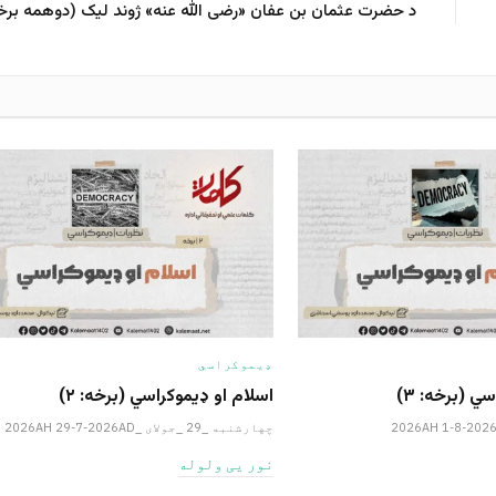
د حضرت عثمان بن عفان «رضی الله عنه» ژوند لیک (دوهمه برخ
ډیموکراسي
ي (برخه: ۳)
اسلام او ډیموکراسي (برخه: ۲)
چهارشنبه _29 _جولای _2026AH 29-7-2026AD
نور یی ولوله