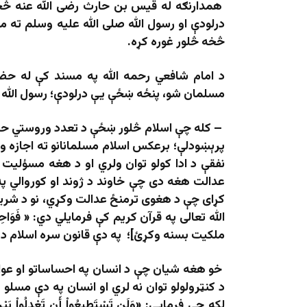
همدارنګه له قیس بن حارث رضی الله عنه څخ
درلودې او رسول الله صلی الله علیه وسلم ته م
څخه څلور غوره کړه.
د امام شافعي رحمه الله په مسند کې له حض
مسلمان شو، پنځه ښځې یې درلودې؛ رسول الله ص
– کله چې اسلام څلور ښځې د تعدد وروستي حد 
پرېښودلې؛ برعکس اسلام مسلمانانو ته اجازه 
نفقې د ادا کولو توان ولري او د هغه مسؤلیت
عدالت هغه دی چې خاوند د ژوند او کوروالي پ
کړای چې د هغوی ترمنځ عدالت وکړي، نو د شریع
الله تعالی په قرآن کریم کې فرمایلي دي: « فَوَاحِدَةً
ملکیت بسنه وکړئ]؛ په دې قانون سره اسلام د
خو هغه شیان چې د انسان په احساساتو او عواطف
د کنټرولولو توان نه لري او انسان په دې مسلو
لکه چې فرمايي: «وَلَن تَسْتَطِيعُواْ أَن تَعْدِلُواْ بَيْنَ النِّ