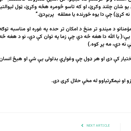
یو شان چلند وکړئ، او که تاسو څومره هڅه وکړئ، ټول لیوالتیا
ه کړئ) چې دا یوه ځوړنده یا معلقه پریږدئ.”
نانو د میندو تر منځ د امکان تر حده په غوره او مناسبه توګه
یې:( يا الله دا هغه څه دي چې زما په توان کې دي، نو د هغه څه
ې نه دي، مه پړ کوه.)
اختیار کې دی او هر ډول چې وغواړي بدلولی یې شي او هیڅ انسان
 او نیمګړتیاوو له مخې حلال کړی دی.
NEXT ARTICLE