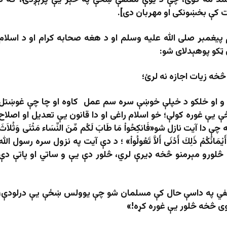
ند مه کوئ، چې د يوې معلقې ښځې په څېر يې پرېږدۍ، که د
قت کې بخښونکی او مهربان دی].
پيغمبر صلى الله عليه وسلم او د هغه صحابه کرام او د اسلام
 ټکو پوهېدلاى شو:
 څخه زیات اجازه نه لرئ؛
 و او خلکو د خپلې خوښې سره سم عمل کاوه او چا چې غوښتل
ې غوره کولې؛ خو اسلام راغی او دا قانون یې تعدیل او اصلاح
یت نازل شو«فَانكِحُواْ مَا طَابَ لَكُم مِّنَ النِّسَاء مَثْنَى وَثُلاَثَ
مَلَكَتْ أَيْمَانُكُمْ ذَلِكَ أَدْنَى أَلاَّ تَعُولُواْ» ؛ د دې آيت په نزول سره رسول الله
لورو مېرمنو څخه ډیرې لري، څلور دې يې و ساتي او پاتې دې
قفي په داسې حال کې مسلمان شو چې یوولس ښځې یې درلودې،
وی څخه څلور یې غوره کړه!»