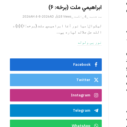
ابراهيمي ملت (برخه: ۶)
سه شنبه _4 _اگست _2026AH 4-8-2026AD
Views
18
ليکوال: میا نور آغا ابراهيمي ملت (برخه: ۶) (۵) د
الله جل جلاله لپاره یې…
نور یی ولوله
Facebook
Twitter
Instagram
Telegram
WhatsApp