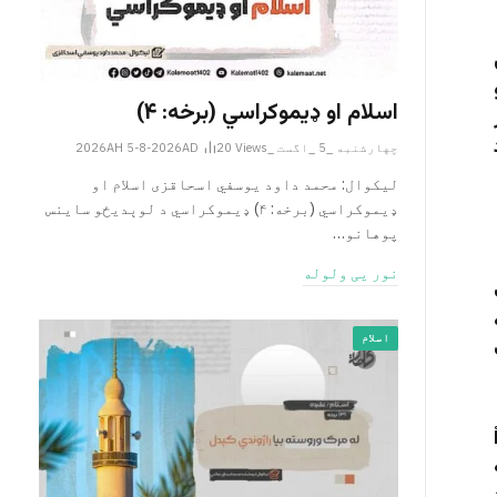
اسلام او ډیموکراسي (برخه: ۴)
چهارشنبه _5 _اگست _2026AH 5-8-2026AD
Views
20
لیکوال: محمد داود یوسفي اسحاقزی اسلام او
ډیموکراسي (برخه: ۴) ډیموکراسي د لوېدیځو ساینس
پوهانو…
نور یی ولوله
اسلام