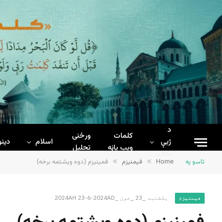
د
کلمات
ورځنی
ژبې
اسلام
دینو
ويب پاڼه
تحلیل
ټاکل
تاسو په
Home
»
فیمنیزم
»
فمینيزم (دوه ویشتمه برخه)
یکشنبه _23 _جون _2024AH 23-6-2024AD
فیمنیزم