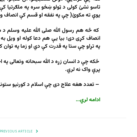
تاسو نشئ کولی د ټولو ښځو سره په ملګرتیا کې 
یوې ته مکوئ( چې په نفقه او قسم کې انصاف و ن
که څه هم رسول الله صلی الله علیه وسلم د مؤم
انصاف کړی دی؛ بيا يې هم دعا کوله او ويل به 
په تړاو چې ستا په قدرت کې دي او زما په توان ک
ځکه چې د انسان زړه د الله سبحانه وتعالی په 
پرې واک نه لري.
– تعدد هغه علاج دی چې اسلام د کورنیو ستونزو
ادامه لري…
PREVIOUS ARTICLE