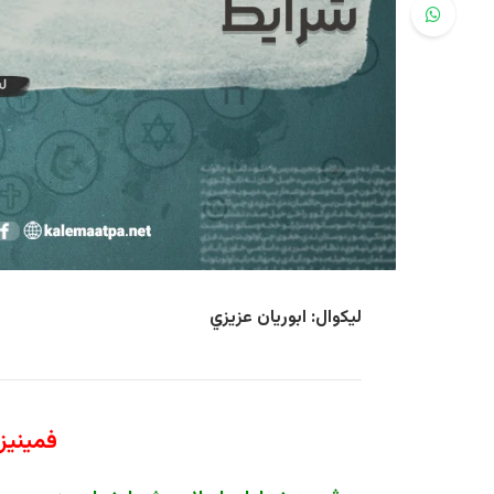
لیکوال: ابوریان عزیزي
فمینيز