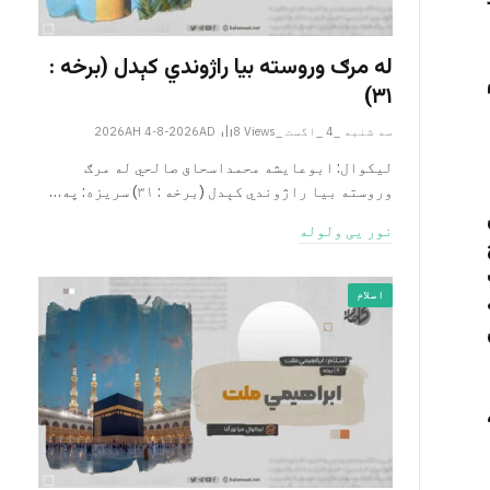
له مرګ وروسته بیا راژوندي کېدل (برخه :
۳۱)
سه شنبه _4 _اگست _2026AH 4-8-2026AD
Views
8
لیکوال: ابوعایشه محمداسحاق صالحي له مرګ
وروسته بیا راژوندي کېدل (برخه : ۳۱) سریزه: په…
نور یی ولوله
اسلام