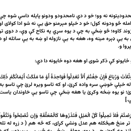
محدوديتونه نه وو؛ خو د دې نامحدودو ودونو پایله داسې شوه چې
مله څو ودونه کول؛ خو د خپلو مېرمنو حق يې نه شو ادا کولای او
ژوند کاوه؛ څو ښځې به چې د یوه سړي په نکاح کې وې، د دوی تر
به یې ډېره مینه وه، هغه به یې نازوله او ښه به یې ساتله او د
روا و.
 ځایونو کې ذکر شوی او هغه دوه ځایونه دا دي:
َثَ وَرُبَاعَ فَإِنْ خِفْتُمْ أَلاَّ تَعْدِلُواْ فَوَاحِدَةً أَوْ مَا مَلَكَتْ أَيْمَانُكُمْ ذَلِكَ
لور ښځې له خپلې خوښې سره واده کړئ، او که تاسو ویره لرئ چې تاسو به
ړئ؛ نو یوه ښځه وکړئ یا هغه ښځې چې تاسو یې خاوندان یاست
.]
ْتُمْ فَلاَ تَمِيلُواْ كُلَّ الْمَيْلِ فَتَذَرُوهَا كَالْمُعَلَّقَةِ وَإِن تُصْلِحُواْ وَتَتَّقُواْ
سو به د ښځو تر منځ هيڅکله هم عدل ونشي کړای، که څه هم ( د زړه له تله