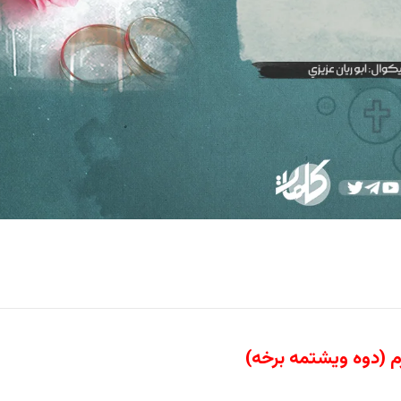
م
(دوه ویشتمه برخه)