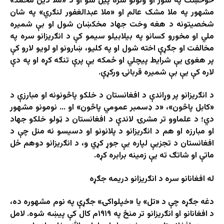
خوځښت په شور او ولولو سره پیل شو او د «ملا دین محمد»
مشهور په ملا مشک عالم او «ملا عبدالغفور لنګري» په شان
شخصیتونه د هغه وخت جهاد مخکښان شول او بې شمیره
ملي او مخورو کسانو په بیلابیلو سیمو کې د انګریزانو سره په
مخالفت او جګړې اخته شول او په کلیو، ښارونو او لویو لارو کې
پر هغوی یې شرایط پیچلي او ځمکه یې پرې تنګه کړه او په دې
لاره کې یې بې شمیره قربانۍ ورکړې.
د انګریزانو پر وړاندې د افغانستان د خلکو پاڅونونه او مبارزې د
«کابل پاڅون»، «د ډسمبر عمومي پاڅون» او … نومونو مشهور
دي؛ د علماوو تر مشرۍ لاندې د افغانستان د ټولو خلکو جهاد
او مبارزه او هم د انګریزانو د پلانونو او دسیسو نه منل چې د
افغانستان د تجزیې لپاره یې جوړ کړي و، د انګریزانو دوهم ځل
ماتې او شاتګ ته یې زمینه برابره کړه.
له افغانانو سره د انګریزانو دریمه جګړه
دغه جګړه چې د «تل» یا «خپلواکۍ» جګړې په نوم مشهوره ده،
د افغانانو او انګریزانو تر منځ په ۱۹۱۹م کال کې پیښه شوه. لامل