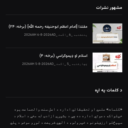
مشهور نشرات
مقتدا [امام اعظم ابوحنیفه رحمه الله‎] (برخه: ۲۴)
پنجشنبه _6 _اگست _2026AH 6-8-2026AD
اسلام او ډیموکراسي (برخه: ۴)
چهارشنبه _5 _اگست _2026AH 5-8-2026AD
د کلمات په اړه
«کلمات» علمي او تحقیقاتي اداره د اهلِ سنت والجماعت یوه
خپلواکه دعوتي اداره ده چې د بشپړې ازادۍ له مخې د اسلام د
سپېڅلو ارزښتونو د خپرولو، د الهي شریعت د لوړو موخو د پلي