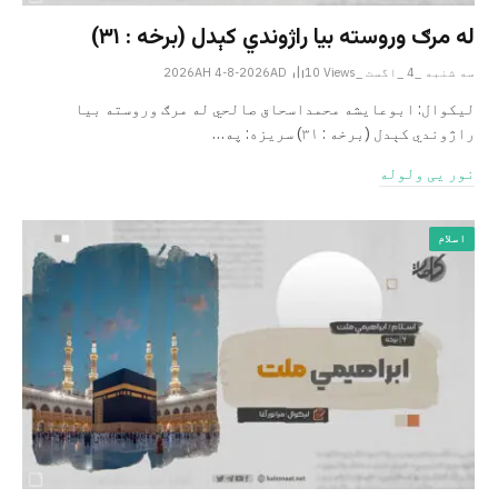
له مرګ وروسته بیا راژوندي کېدل (برخه : ۳۱)
سه شنبه _4 _اگست _2026AH 4-8-2026AD
Views
10
لیکوال: ابوعایشه محمداسحاق صالحي له مرګ وروسته بیا
راژوندي کېدل (برخه : ۳۱) سریزه: په…
نور یی ولوله
اسلام