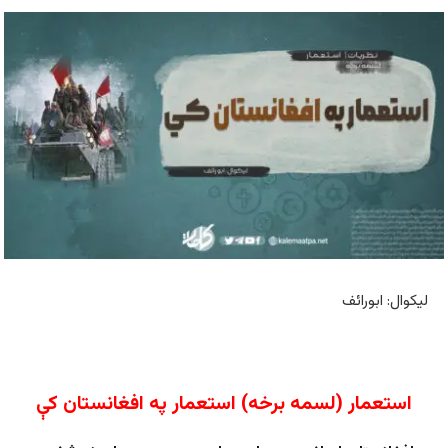
لیکوال: ابورائف
استعمار (لسمه برخه) استعمار په افغانستان کې