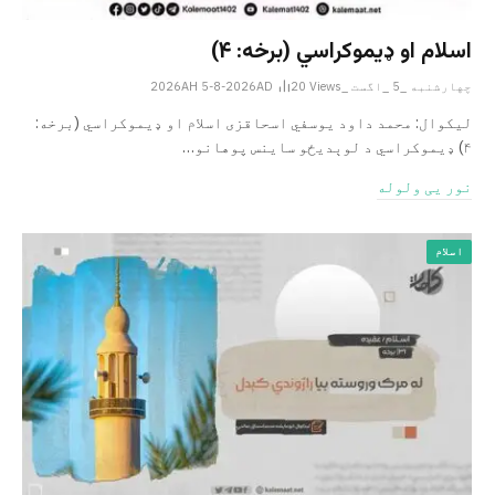
اسلام او ډیموکراسي (برخه: ۴)
چهارشنبه _5 _اگست _2026AH 5-8-2026AD
Views
20
لیکوال: محمد داود یوسفي اسحاقزی اسلام او ډیموکراسي (برخه:
۴) ډیموکراسي د لوېدیځو ساینس پوهانو…
نور یی ولوله
اسلام