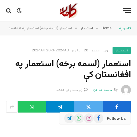
تاسو په
Home
»
استعمار
»
استعمار (لسمه برخه) استعمار په افغانستان کې
چهارشنبه _20 _مارچ _2024AH 20-3-2024AD
استعمار
استعمار (لسمه برخه) استعمار په
افغانستان کې
By
محمد فاتح
څرگندونې نشته
Telegram
WhatsApp
Instagram
Facebook
Follow Us