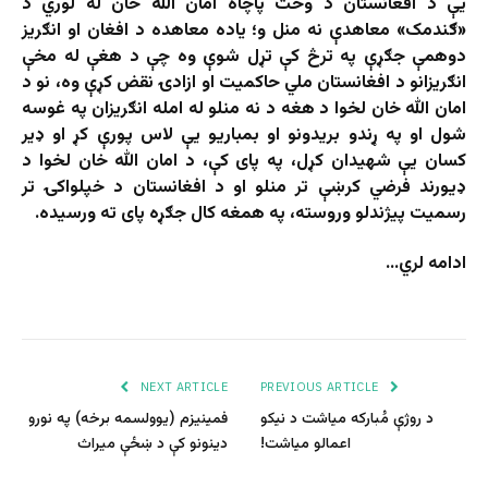
یې د افغانستان د وخت پاچاه امان الله خان له لوري د
«ګندمک» معاهدې نه منل و؛ یاده معاهده د افغان او انګریز
دوهمې جګړې په ترڅ کې تړل شوې وه چې د هغې له مخې
انګریزانو د افغانستان ملي حاکمیت او ازادۍ نقض کړې وه، نو د
امان الله خان لخوا د هغه د نه منلو له امله انګریزان په غوسه
شول او په ړندو بریدونو او بمباریو یې لاس پورې کړ او ډیر
کسان یې شهیدان کړل، په پای کې، د امان الله خان لخوا د
ډیورند فرضي کرښې تر منلو او د افغانستان د خپلواکۍ تر
رسمیت پیژندلو وروسته، په همغه کال جګړه پای ته ورسیده.
ادامه لري…
NEXT ARTICLE
PREVIOUS ARTICLE
د روژې مُبارکه میاشت د نیکو
فمینیزم (یوولسمه برخه) په نورو
اعمالو میاشت!
دینونو کې د ښځې میراث