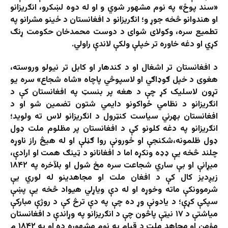
«سند پوځ» په نوم مشهور شوي و او له دوه لښکرو، انګریزانو
او هندوانو څخه جوړ و؛ انګریزانو د افغانستان د ځینو مشرانو په
تطمیع سره، وکولای شوای د دوست محمدخان حکومت ړنګ
کړي او دغه خاوره تر خپلې ولکې لاندې راولي.
د افغانستان تر اشغال او د کندهار او کابل تر نیولو وروسته،
هغوی د خپل ګوډاګي او لاسپوڅي پاچاه «شاه شجاع» سره یو
تړون لاسلیک کړ چې د هغه پر بنسټ په افغانستان کې د
انګریزانو د نظامي ځواکونو دایمي شتون تضمین شو او د
افغانستان بهرني سیاست کنټرول د انګریزانو لاس ته ولوید؛
انګریزانو په دغه کلونو کې د افغانستان پر مظلوم ملت ډول
ډول ظلمونه،شکنجې او ځورونې روا ګڼلې او له هیڅ راز ناوړه
چلند څخه یې ډډه ونکړه اما د افغانانو د ټینګ همت او ارادې،
میړانې او بې ساري شجاعت سره مخ شول او بلآخره په ۱۸۴۲
زیږدیز کال کې د افغان ملت او مجاهدینو له لوري یې
شرموونکې ماته وخوړه او له دې ویاړلي هیواد څخه یې پښې
سپکې کړې؛ د یادونې وړ ده چې په دې ترڅ کې د روژې مبارکې
میاشتې د ۱۷ نیټې پاڅون چې د انګریزانو په وړاندې د افغانستان
مؤمن او مجاهد ملت د قیام په نوم مشهوره ده او په ۱۸۴۲ م