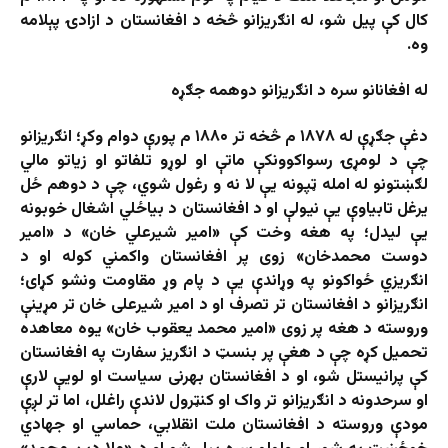
کال کې پیل شو، له انګریزانو څخه د افغانستان د ازادۍ پېلامه
وه.
له افغانانو سره د انګریزانو دوهمه جګړه
دغې جګړې له ۱۸۷۸ م څخه تر ۱۸۸۰ م پورې دوام وکړ؛ انګریزانو
چې د لومړۍ رسواکوونکې ماتې او لوړو تلفاتو او زیاتو مالي
لګښتونو له امله ټپونه یې لا نه و رغول شوي، چې د دوهم ځل
یرغل تابیاوې یې نیولې او د افغانستان د بیاځلي اشغال خوبونه
یې لیدل؛ په هغه وخت کې «امیر شیرعلي خان» د «امیر
دوست محمدخان» زوی پر افغانستان واکمني کوله او د
انګریزي ځواکونو په وړاندې یې د پام وړ مقاومت ونشو کړای؛
انګریزانو د افغانستان تر تصرف او د امیر شیرعلی خان تر مړینې
وروسته د هغه پر زوی «امیر محمد یعقوب خان» یوه معاهده
تحمیل کړه چې د هغې پر بنسټ د انګریز سفارت په افغانستان
کې پرانیستل شو، او د افغانستان بهرنی سیاست او لویې لارې
او سرحدونه د انګریزانو تر واک او کنټرول لاندې راغلل، اما تر لږې
مودې وروسته د افغانستان ملت انقلابي، حماسي او جهادي