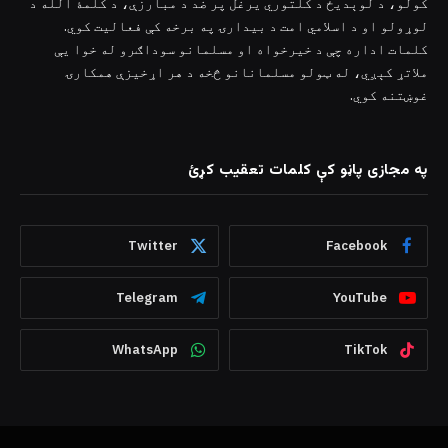
کولو، د لوېدیځ د کلتوري یرغل پر ضد د مبارزې، د کلمۀ الله د
لوړولو او د اسلامي امت د بیدارۍ په برخه کې فعالیت کوي.
کلمات اداره چې د خیرخواه او مسلمانو سوداګرو له خوا یې
ملاتړ کېږي، له ټولو مسلمانانو څخه د هر اړخیزې همکارۍ
غوښتنه کوي.
په مجازی پاڼو کې کلمات تعقیب کړئ
Twitter
Facebook
Telegram
YouTube
WhatsApp
TikTok