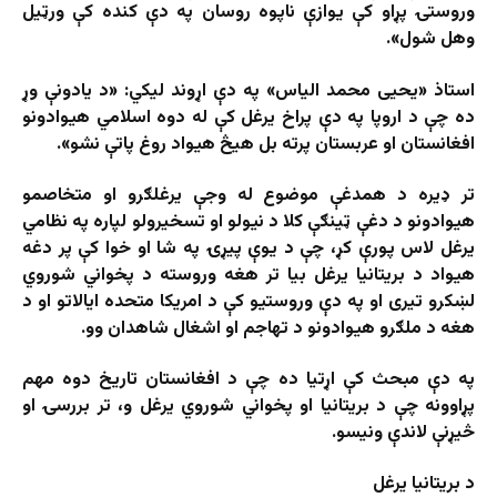
وروستۍ پړاو کې یوازې ناپوه روسان په دې کنده کې ورټیل
وهل شول».
استاذ «یحیی محمد الیاس» په دې اړوند لیکي: «د یادونې وړ
ده چې د اروپا په دې پراخ یرغل کې له دوه اسلامي هیوادونو
افغانستان او عربستان پرته بل هیڅ هیواد روغ پاتې نشو».
تر ډیره د همدغې موضوع له وجې یرغلګرو او متخاصمو
هیوادونو د دغې ټینګې کلا د نیولو او تسخیرولو لپاره په نظامي
یرغل لاس پورې کړ، چې د یوې پیړۍ په شا او خوا کې پر دغه
هیواد د بریتانیا یرغل بیا تر هغه وروسته د پخواني شوروي
لښکرو تیری او په دې وروستیو کې د امریکا متحده ایالاتو او د
هغه د ملګرو هیوادونو د تهاجم او اشغال شاهدان وو.
په دې مبحث کې اړتیا ده چې د افغانستان تاریخ دوه مهم
پړاوونه چې د بریتانیا او پخواني شوروي یرغل و، تر بررسۍ او
څيړنې لاندې ونیسو.
د بریتانیا یرغل