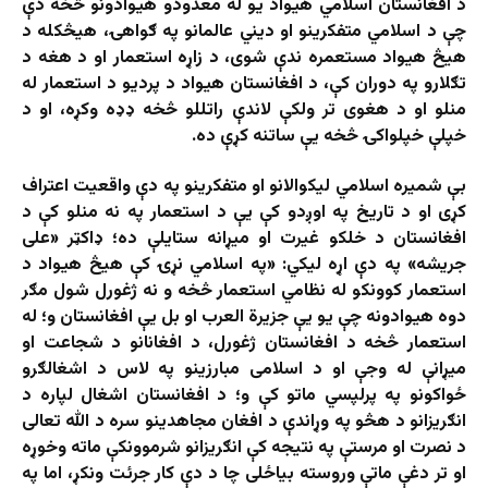
د افغانستان اسلامي هیواد یو له معدودو هیوادونو څخه دې
چې د اسلامي متفکرینو او دیني عالمانو په ګواهۍ، هیڅکله د
هیڅ هیواد مستعمره ندې شوی، د زاړه استعمار او د هغه د
تګلارو په دوران کې، د افغانستان هیواد د پردیو د استعمار له
منلو او د هغوی تر ولکې لاندې راتللو څخه ډډه وکړه، او د
خپلې خپلواکۍ څخه یې ساتنه کړې ده.
بې شمیره اسلامي لیکوالانو او متفکرینو په دې واقعیت اعتراف
کړی او د تاریخ په اوږدو کې یې د استعمار په نه منلو کې د
افغانستان د خلکو غیرت او میړانه ستایلې ده؛ ډاکټر «علی
جریشه» په دې اړه لیکي: «په اسلامي نړۍ کې هیڅ هیواد د
استعمار کوونکو له نظامي استعمار څخه و نه ژغورل شول مګر
دوه هیوادونه چې یو یې جزیرة العرب او بل یې افغانستان و؛ له
استعمار څخه د افغانستان ژغورل، د افغانانو د شجاعت او
میړانې له وجې او د اسلامی مبارزینو په لاس د اشغالګرو
ځواکونو په پرلپسي ماتو کې و؛ د افغانستان اشغال لپاره د
انګریزانو د هڅو په وړاندې د افغان مجاهدینو سره د الله تعالی
د نصرت او مرستې په نتیجه کې انګریزانو شرموونکې ماته وخوړه
او تر دغې ماتې وروسته بیاځلی چا د دې کار جرئت ونکړ، اما په