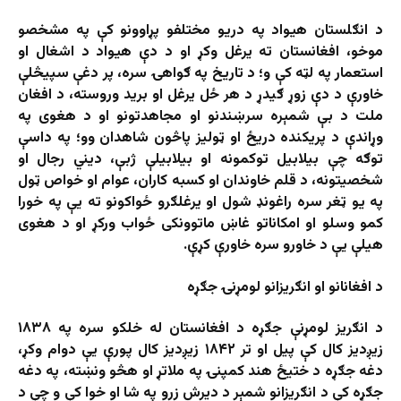
د انګلستان هیواد په دریو مختلفو پړاوونو کې په مشخصو
موخو، افغانستان ته یرغل وکړ او د دې هیواد د اشغال او
استعمار په لټه کې و؛ د تاریخ په ګواهۍ سره، پر دغې سپیڅلې
خاورې د دې زوړ ګیدړ د هر ځل یرغل او برید وروسته، د افغان
ملت د بې شمېره سرښندنو او مجاهدتونو او د هغوی په
وړاندې د پریکنده دریځ او ټولیز پاڅون شاهدان وو؛ په داسې
توګه چې بیلابیل توکمونه او بیلابیلې ژبې، دیني رجال او
شخصیتونه، د قلم خاوندان او کسبه کاران، عوام او خواص ټول
په یو ټغر سره راغونډ شول او یرغلګرو ځواکونو ته یې په خورا
کمو وسلو او امکاناتو غاښ ماتوونکی ځواب ورکړ او د هغوی
هیلې یې د خاورو سره خاورې کړې.
د افغانانو او انګریزانو لومړنۍ جګړه
د انګریز لومړنې جګړه د افغانستان له خلکو سره په ۱۸۳۸
زیږدیز کال کې پیل او تر ۱۸۴۲ زیږدیز کال پورې یې دوام وکړ،
دغه جګړه د ختیځ هند کمپنۍ په ملاتړ او هڅو ونښته، په دغه
جګړه کې د انګریزانو شمېر د دیرش زرو په شا او خوا کې و چې د