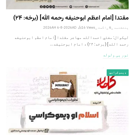
مقتدا [امام اعظم ابوحنیفه رحمه الله‎] (برخه: ۲۴)
پنجشنبه _6 _اگست _2026AH 6-8-2026AD
Views
16
لیکوال: مفتي احمدالله مهاجر مقتدا [امام اعظم ابوحنیفه
رحمه الله‎] (برخه: ۲۴) د امام ابوحنيفه…
نور یی ولوله
ډیموکراسي