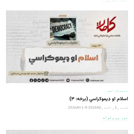
ډیموکراسي
اسلام او ډیموکراسي (برخه: ۳)
شنبه _1 _اگست _2026AH 1-8-2026AD
نور یی ولوله