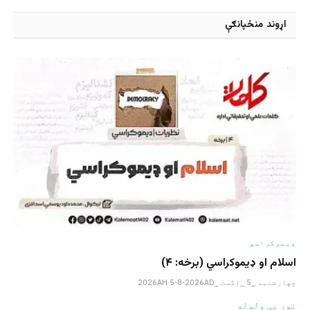
اړوند منځپانګې
ډیموکراسي
اسلام او ډیموکراسي (برخه: ۴)
چهارشنبه _5 _اگست _2026AH 5-8-2026AD
نور یی ولوله