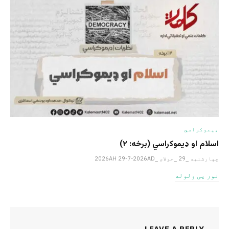
ډیموکراسي
اسلام او ډیموکراسي (برخه: ۲)
چهارشنبه _29 _جولای _2026AH 29-7-2026AD
نور یی ولوله
LEAVE A REPLY