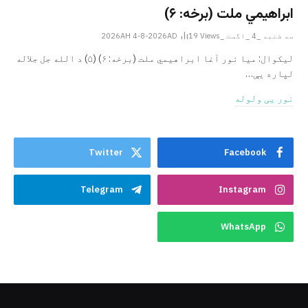
ابراهيمي ملت (برخه: ۶)
سه شنبه _4 _اگست _2026AH 4-8-2026AD
Views
19
ليکوال: میا نور آغا ابراهيمي ملت (برخه: ۶) (۵) د الله جل جلاله
لپاره یې…
نور یی ولوله
Twitter
Facebook
Telegram
Instagram
WhatsApp