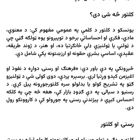
کلتور څه شی دی؟
یونسکو د کلتور د کلمې په عمومي مفهوم کې: د معنوي،
مادي، فکري او احساساتي برخو د توپیرونو یوه ټولګه ګڼي چې
د ټولنې یا ټولنیزې ډلې ځانګړتیا ده، او هنر، د ژوند طریقه،
عقېدې، اساسي بشري حقونه او ارزښتونه پکې شامل دي.
څیړونکي په دې باور دي: «فرهنګ او رسنۍ دواړه د نفوذ او
اغېزمن کېدو وړتیا لري. برسېره پردې، دوی کولی شي د ټولنیزو
ګټو په تشریح کولو یا بدلولو سره کلتورجوړونه پیل کړي. د
رسنیو د سیالۍ په دې ګډوډ بازار کې، هغه څه چې په کلکه
احساس کیږي د پیژندنې رسنۍ په جوړولو کې د کاروونکو رول
دی.
رسنۍ او کلتور