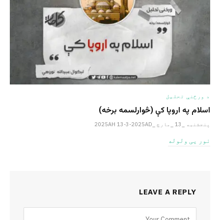
د ورځنې تحلیل
اسلام په اروپا کې (څوارلسمه برخه)
پنجشنبه _13 _مارچ _2025AH 13-3-2025AD
نور یی ولوله
LEAVE A REPLY