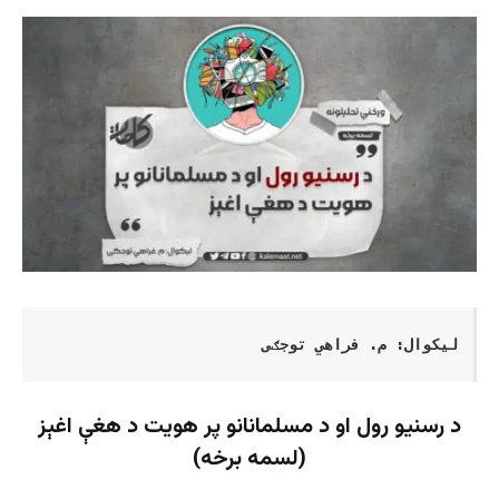
لیکوال: م. فراهي توجګی
د رسنیو رول او د مسلمانانو پر هویت د هغې اغېز
(لسمه برخه)