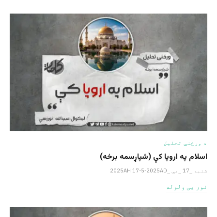
د ورځنې تحلیل
اسلام په اروپا کې (شپاړسمه برخه)
شنبه _17 _مې _2025AH 17-5-2025AD
نور یی ولوله