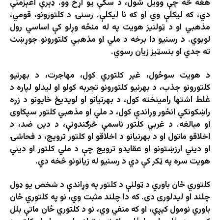
هغه څه چې وویل شول، د سکې یو اړخ وو. ډېرې اغېزمنې
دي، که لیکلې وي او که نا لیکلې. رسنۍ د کلتورونو، قومي،
مذهبي او د ټولنیز هویت په له منځه وړلو کې اساسي رول
لوبوي. د رسنیو دا برخه د ملي او مذهبي کلتورونو جوړښت
ته جدي او بنسټیز زیان رسوي.
د هویت سوځول، غیر کلتوري کول، مهاجرت، د بهرنیو
کلتورونو جذب، د بهرنیو کلتورونو تجربه کولو او لیدلو لپاره د
غلط اشتها رامینځته کول، د بهرنیانو او لویدیځ ځایونو د زړه
راښکونکي انځور وړاندې کول، د ملي او مذهبي کلتور سپکاوی
او مبالغه. د غربي کلتور ناسمې څرګندونې، د دین ضد، د
اخلاقو ماتول او د بهرنیانو د اخلاقو او کلتور ترویج، د فحاشۍ
او دیني ارزښتونو او عقایدو ترویج چې د ملي کلتور او دیني
هویت سره په ټکر کې دي د رسنیو له زیانونو څخه دي.
کلتوري ځان باوري د ټولنې د کلتور په وړاندې د شخص یو ډول
چلند او لیدلوری دی. که دا چلند مثبت وي، نو په کلتوري ځان
باوري نومول کیږي، او که منفي وي، نو د کلتوري ځان ماتې بلل