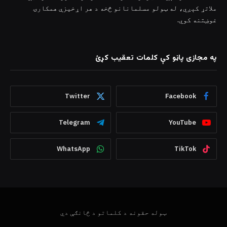
ملاتړ کېږي، له ټولو مسلمانانو څخه د هر اړخیزې همکارۍ
غوښتنه کوي.
په مجازی پاڼو کې کلمات تعقیب کړئ
Twitter
Facebook
Telegram
YouTube
WhatsApp
TikTok
ټوله حقونه د کلماتو د څانګې دي