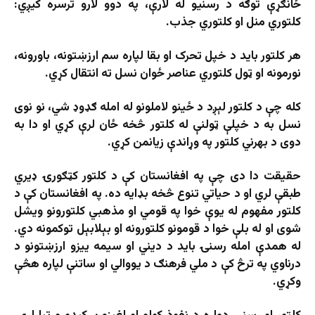
ځانګړې توګه د رسنیو له لارې، په دوو لارو ترسره کیږي:
کلتوري منل او کلتوري جذب.
هر کلتور باید د خپل تحرک او بقا لپاره سم ارزښتونه، باورونه،
نورمونه او ټول کلتوري عناصر ځوان نسل ته انتقال کړي.
کله چې د کلتور لېږد د ځینو لاملونو له امله ګډوډ شي، نو نوی
نسل به د خپلې ټولنې له کلتور څخه ځان لرې کړي او دا به
دوی د بهرني کلتور په وړاندې زیانمن کړي.
حقیقت دا دی چې په افغانستان کې د کلتور کټګورۍ ډیري
طبقې لري او د حیاتي تنوع څخه بډایه ده. په افغانستان کې د
کلتور مفهوم له یوې خوا په قومي او مذهبي کلتورونو ویشل
شوی او له بلې خوا د قومونو کلتورونه او بېلابېل توکمونه دي.
له همدې امله رسنۍ بايد د ديني او سيمه ييزو ارزښتونو د
درناوي په ترڅ کې د ملي فرهنګ د يووالي او ساتنې لپاره هڅې
وکړي.