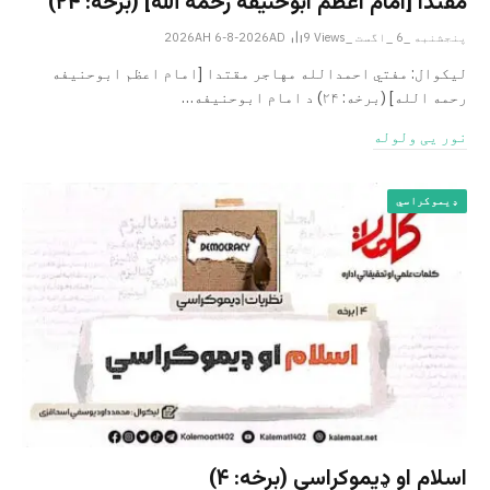
مقتدا [امام اعظم ابوحنیفه رحمه الله‎] (برخه: ۲۴)
پنجشنبه _6 _اگست _2026AH 6-8-2026AD
Views
9
لیکوال: مفتي احمدالله مهاجر مقتدا [امام اعظم ابوحنیفه
رحمه الله‎] (برخه: ۲۴) د امام ابوحنيفه…
نور یی ولوله
ډیموکراسي
اسلام او ډیموکراسي (برخه: ۴)