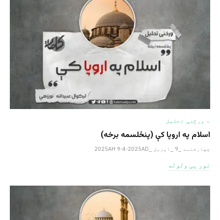
د ورځنې تحلیل
اسلام په اروپا کې (پنځلسمه برخه)
چهارشنبه _9 _اپریل _2025AH 9-4-2025AD
نور یی ولوله