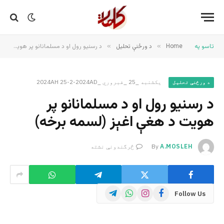
تاسو په
Home
»
د ورځنې تحلیل
»
د رسنیو رول او د مسلمانانو پر هویت د هغې اغېز (لسمه برخه)
یکشنبه _25 _فبروري _2024AH 25-2-2024AD
د ورځنې تحلیل
د رسنیو رول او د مسلمانانو پر
هویت د هغې اغېز (لسمه برخه)
A.MOSLEH
By
څرگندونې نشته
Telegram
WhatsApp
Instagram
Facebook
Follow Us