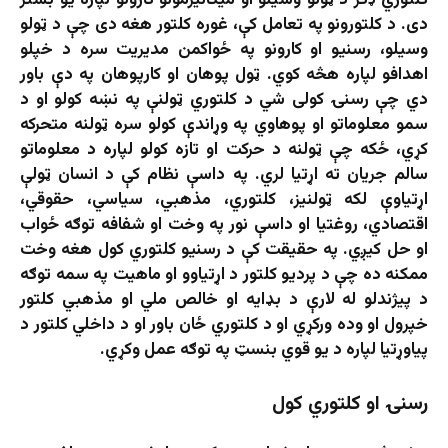
کلتوري ډګر د ټولو وسیلو او میکانیزمونو کارولو لپاره یو بستر
دی. د کلتورونو په تعامل کې، غوره کلتور هغه دی چې د ټولو
وسیلو، رسنیو او کارونو په ځواکمن مدیریت سره د خپلو
اهدافو لپاره هڅه کوي. ټول پوهان او کارپوهان په دې باور
دي چې رسنۍ کولی شي د کلتوري ټولنې په نښه کولو او د
سمو معلوماتو او پوهاوي په وړاندې کولو سره ټولنه متحرکه
کړي، ځکه چې ټولنه د حرکت او تازه کولو لپاره د معلوماتو
سالم جریان ته اړتیا لري. په داسې نظام کې د انسان ټولې
اړتیاوې لکه ټولنیز، کلتوري، مذهبي، سیاسي، حقوقي،
اقتصادي، روغتیا او داسې نور په وخت او شفافه توګه ځواب
او حل کیږي. په حقیقت کې د رسنیو کلتوري کول هغه وخت
ممکنه ده چې د پردیو کلتور د اړتیاوو او ماهیت په سمه توګه
د پیژندلو له لارې د بډایه او خالص ملي او مذهبي کلتور
خپرول او وده ورکړي او د کلتوري ځان باور او د داخلي کلتور د
پیاوړتیا لپاره د یو قوي بنسټ په توګه عمل وکړي.
رسنۍ او کلتوري کول