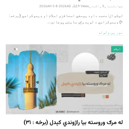
چهارشنبه _5 _اگست _2026AH 5-8-2026AD
Views
19
لیکوال: محمد داود یوسفي اسحاقزی اسلام او ډیموکراسي (برخه:
۴) ډیموکراسي د لوېدیځو ساینس پوهانو…
نور یی ولوله
اسلام
له مرګ وروسته بیا راژوندي کېدل (برخه : ۳۱)