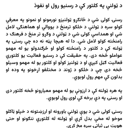
د ټولنې په کلتور کې د رسنیو رول او نفوذ
رسنۍ کولی شي د ځانګړو ټولنیزو نورمونو او نمونو په معرفي
کولو سره د ټولنې د خلکو ترمنځ د یووالي او هماهنګۍ لامل
شي او همداسې کولی شي د ټولنې د وګړو تر منځ د فرهنګ د
رامنځته کولو لامل شي. دا له هیچا پټه نه ده چې رسنۍ په
ټولنه کې د کلتور د رامنځته کولو او څرګندولو یو له مهمو
عواملو څخه دی. په حقیقت کې د رسنیو فعالیت یو کلتوري
فعالیت ګڼل کیږي او د ټولنیز کولو او کلتور یو له مهمو وسیلو
څخه دی چې د خلکو د ژوند د مختلفو اړخونو په وده او
بدلون کې مهم رول لوبوي.
په هره ټولنه کې د ارزونې یو له مهمو معیارونو څخه کلتور دی
او رسنۍ په دې برخه کې لوی رول لوبوي.
رسنۍ کولی شي د یوې ټولنې باورونه او ارزښتونه د خپلو ټاکلو
موخو له مخې بدل کړي او ټولنه له کلتوري ننګونو او حتی
هویت بې ثباتۍ سره مخ کړي.