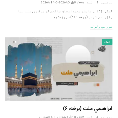
سه شنبه _4 _اگست _2026AH 4-8-2026AD
Views
8
لیکوال: ابوعایشه محمداسحاق صالحي له مرګ وروسته بیا
راژوندي کېدل (برخه : ۳۱) سریزه: په…
نور یی ولوله
اسلام
ابراهيمي ملت (برخه: ۶)
سه شنبه _4 _اگست _2026AH 4-8-2026AD
Views
18