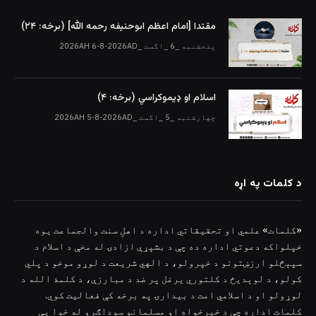
مقتدا [امام اعظم ابوحنیفه رحمه الله‎] (برخه: ۲۴)
پنجشنبه _6 _اگست _2026AH 6-8-2026AD
اسلام او ډیموکراسي (برخه: ۴)
چهارشنبه _5 _اگست _2026AH 5-8-2026AD
د کلمات په اړه
«کلمات» علمي او تحقیقاتي اداره د اهلِ سنت والجماعت یوه
خپلواکه دعوتي اداره ده چې د بشپړې ازادۍ له مخې د اسلام د
سپېڅلو ارزښتونو د خپرولو، د الهي شریعت د لوړو موخو د پلي
کولو، د لوېدیځ د کلتوري یرغل پر ضد د مبارزې، د کلمۀ الله د
لوړولو او د اسلامي امت د بیدارۍ په برخه کې فعالیت کوي.
کلمات اداره چې د خیرخواه او مسلمانو سوداګرو له خوا یې