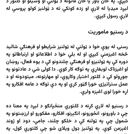
کیږي. په ځان باور یا ځان ماتونه د ټولنې او وسیلو او کلتور د
لیږد میډیا له لارې او زده کونکي ته د ټولنیز کولو پروسې له
لارې رسول کیږي.
د رسنیو ماموریت
رسنۍ له یوې خوا د ټولنې له ټولنیز شرایطو او فرهنګي شالید
څخه اغیزمنې کیږي او له بلې خوا د اطلاعاتو او ارتباطاتو په
دوره کې په ټولنیزو او فرهنګي چلندونو کې د یوه فعال، روښان
او اغیزناک لوبغاړي په توګه کار کوي. دا کولی شي د عادتونو په
جوړولو کې د کلتور اختیار وکاروي، او مهارتونه، میتودونه او د
عمل ستراتیژۍ خورا ګټور کړي او په دې توګه د عامه افکارو په
اړه خورا لوی اغېزه ولري.
د رسنیو له لارې کړنه د کلتوري منځپانګو د لیږد په معنا ده
چې د باورونو، انځورونو، انګېرنو، افکارو، مفکورو او ارزښتونو په
شمول چې په ټولنه کې د خلکو چلند، جامې، دود او ژوند
اغېزمن کوي. په ټولنیز ډول ویلای شو چې کلتوري کول، په