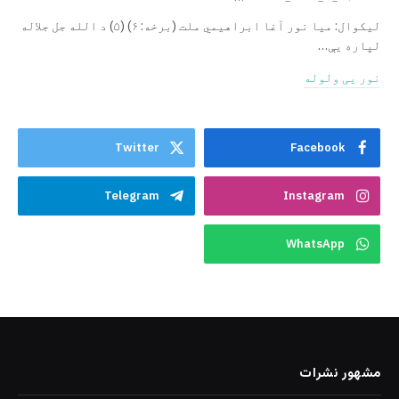
ليکوال: میا نور آغا ابراهيمي ملت (برخه: ۶) (۵) د الله جل جلاله
لپاره یې…
نور یی ولوله
Twitter
Facebook
Telegram
Instagram
WhatsApp
مشهور نشرات