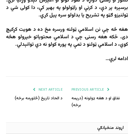
کلتور او رسنۍ دواړه د نفوذ کولو او اغېزمن کېدو وړتیا لري.
برسېره پر دې، د کرنې او راټولولو په بهیر کې، دا کولی شي د
ټولنیزو ګټو په تشریح یا بدلولو سره پیل کړي.
هغه څه چې نن اسلامي ټولنه ورسره مخ ده د هويت کړکیچ
دی. ځکه هغه رسنۍ چې د اسلامي محتوياتو خپرولو هڅه
کوي، د اسلامي ټولنو د تمې په پوره کولو نه دي توانېدلي.
ادامه لري…
NEXT ARTICLE
PREVIOUS ARTICLE
نفاق او د هغه ډولونه (دریمه
د الحاد تاریخ (څلورمه برخه)
برخه)
اړوند منځپانګې