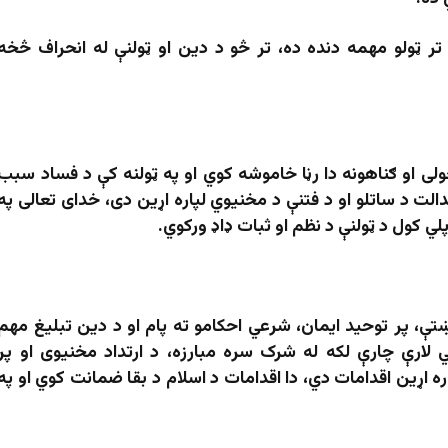
تر ټولو مهمه دنده ده، تر څو د دین او ټولنې له انحراف څخه
لی او ګناهونه دا رڼا خاموشه کوي او په ټولنه کې د فساد سبب
الت د ساتلو او د فتنې د مخنیوي لپاره اړین دی، خدای تعالی په
ي کول د ټولنې د نظم او ثبات ډاډ ورکوي.
تې، پر توحید ایمان، شرعي احکامو ته پام او د دین تبلیغ مهم
لارې چارې لکه له شرک سره مبارزه، د ارتداد مخنیوی او پر
ره اړین اقدامات دي، دا اقدامات د اسلام د بقا ضمانت کوي او په