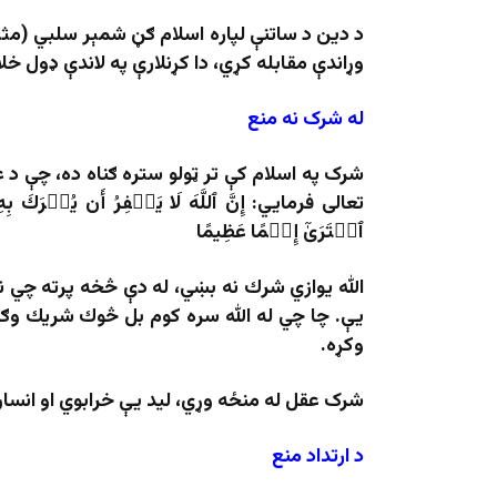
د دین د ساتنې لپاره اسلام ګڼ شمېر سلبي (مثب
وړاندې مقابله کړي، دا کړنلارې په لاندې ډول خ
له شرک نه منع
شرک په اسلام کې تر ټولو ستره ګناه ده، چې د 
تعالی فرمايي: إِنَّ ٱللَّهَ لَا يَغۡفِرُ أَن يُشۡرَكَ بِهِ
ٱفۡتَرَىٰٓ إِثۡمًا عَظِيمًا
الله یوازي شرك نه بښي، له دې څخه پرته چي
یې. چا چي له الله سره كوم بل څوك شريك وګاڼ
وکړه.
شرک عقل له منځه وړي، لید یې خرابوي او انسان
د ارتداد منع