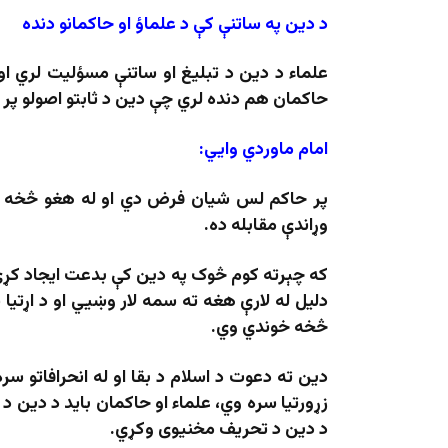
د دین په ساتنې کې د علماؤ او حاکمانو دنده
علما‌ء د دین د تبلیغ او ساتنې مسؤلیت لري 
حاکمان هم دنده لري چې دین د ثابتو اصولو پر
امام ماوردي وايي:
پر حاکم لس شیان فرض دي او له هغو څخه یو له
وړاندې مقابله ده.
که چېرته کوم څوک په دین کې بدعت ایجاد کړي 
دلیل له لارې هغه ته سمه لار وښيي او د اړتیا
څخه خوندي وي.
دین ته دعوت د اسلام د بقا او له انحرافاتو س
زړورتیا سره وي، علماء او حاکمان باید د دین 
د دین د تحریف مخنیوی وکړي.