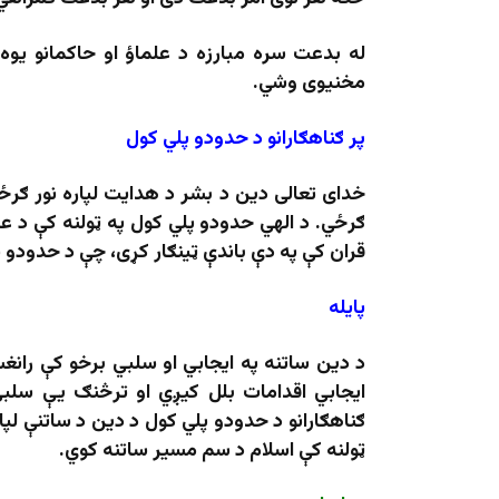
له بدعت سره مبارزه د علماؤ او حاکمانو یوه 
مخنیوی وشي.
پر ګناهګارانو د حدودو پلي کول
خدای تعالی دین د بشر د هدایت لپاره نور ګرځو
ګرځي. د الهي حدودو پلي کول په ټولنه کې د عد
قران کې په دې باندې ټینګار کړی، چې د حدودو پل
پایله
د دین ساتنه په ایجابي او سلبي برخو کې رانغښ
ایجابي اقدامات بلل کیږي او ترڅنګ یې سلبي 
ګناهګارانو د حدودو پلي کول د دین د ساتنې لپا
ټولنه کې اسلام د سم مسیر ساتنه کوي.