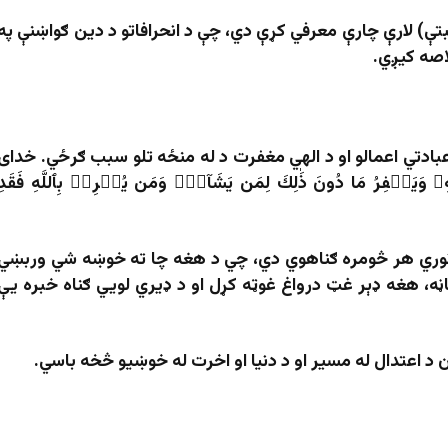
تې) لارې چارې معرفي کړې دي، چې د انحرافاتو د دین ګواښنې په
لاصه کیږي.
عبادتي اعمالو او د الهي مغفرت د له منځه تلو سبب ګرځي. خدای
ۦ وَيَغۡفِرُ مَا دُونَ ذَٰلِكَ لِمَن يَشَآءُۚ وَمَن يُشۡرِكۡ بِٱللَّهِ فَقَدِ
 نوري هر څومره ګناهوي دي، چي د هغه چا ته خوښه شي وربښي
ه، هغه ډېر غټ درواغ غوټه کړل او د ډيري لویي ګناه خبره یې
 د اعتدال له مسیر او د دنیا او اخرت له خوښیو څخه باسي.