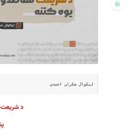
لیکوال شکران احمدي
د شریعت م
پن