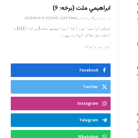
ابراهيمي ملت (برخه: ۶)
سه شنبه _4 _اگست _2026AH 4-8-2026AD
Views
19
ليکوال: میا نور آغا ابراهيمي ملت (برخه: ۶) (۵) د
الله جل جلاله لپاره یې…
نور یی ولوله
Facebook
Twitter
Instagram
Telegram
WhatsApp