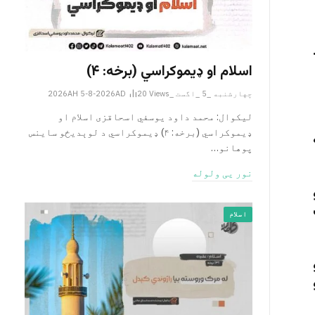
اسلام او ډیموکراسي (برخه: ۴)
چهارشنبه _5 _اگست _2026AH 5-8-2026AD
Views
20
لیکوال: محمد داود یوسفي اسحاقزی اسلام او
ډیموکراسي (برخه: ۴) ډیموکراسي د لوېدیځو ساینس
پوهانو…
نور یی ولوله
اسلام