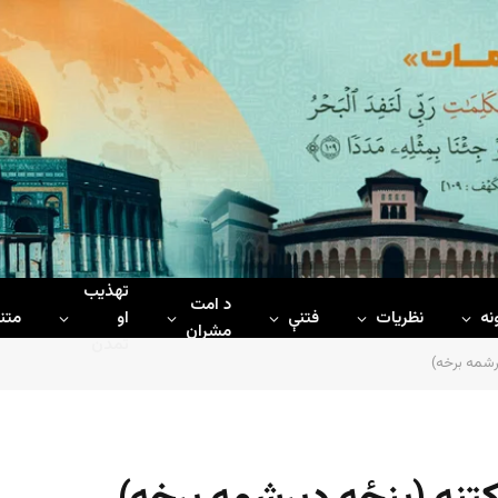
تهذیب
د امت
نه
نظریات
فتنې
او
متن
مشران
تمدن
رشمه برخه)