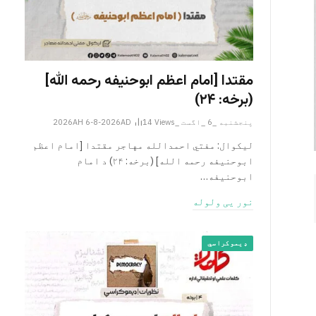
مقتدا [امام اعظم ابوحنیفه رحمه الله‎]
(برخه: ۲۴)
پنجشنبه _6 _اگست _2026AH 6-8-2026AD
Views
14
لیکوال: مفتي احمدالله مهاجر مقتدا [امام اعظم
ابوحنیفه رحمه الله‎] (برخه: ۲۴) د امام
ابوحنيفه…
نور یی ولوله
ډیموکراسي