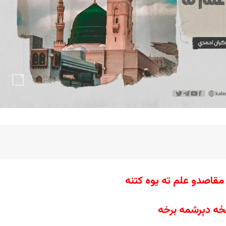
قاصدو علم ته یوه کتنه
ځه دېرشمه برخه