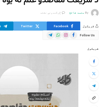
د شریعت مقاصدو علم ته یوه ک
By
محمد فاتح
څرگندونې نشته
شریکول
Facebook
Twitter
m
Telegram
WhatsApp
Instagram
Facebook
Follow Us
شریکول