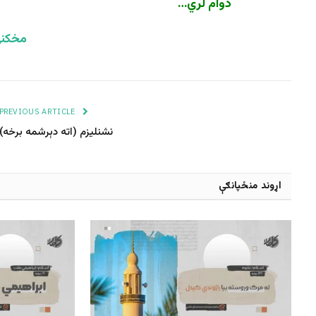
دوام لري…
مخکنۍ
PREVIOUS ARTICLE
نشنلیزم (اته دېرشمه برخه)
اړوند منځپانګې