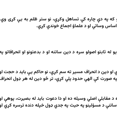
او که په دې چاره کې تساهل وکړي، نو ستر ظلم به یې کړی وي.
 اساس وساتي او د علماؤ اجماع خوندي کړي.
 ثابتو اصولو سره د دین ساتنه او د بدعتونو او انحرافاتو په
او دین د انحراف مسیر ته سم کړي، نو حاکم یې باید د حجت او
 په صورت کې الهي حدود پلي کړي، تر څو دین له هر ډول انحراف
ره د مقابلې اصلي وسیله ده او دا دعوت باید له بصیرت، پوهې او
د ساتنې د مسؤلینو په حیث په جدي ډول خپله دنده ترسره کړي او