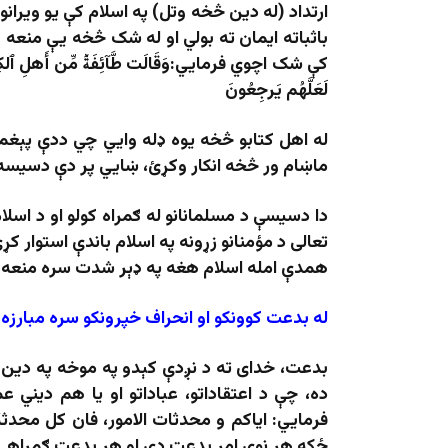
ارتداد (له دین څخه وتل) په اسلام کې یو ویران
باثباته ایمان ته بولي او له شک څخه یې منعه 
کې شک اچوي فرمايي:وَقَالَت طَّآئِفَةٞ مِّن أَهلِ ٱلكِتَٰبِ ءَامِنُ
لَعَلَّهُم يَرجِعُونَ
له اهل كتابو څخه يوه ډله وايي چي ددې پېغمب
ماښام ور څخه انكار وکړئ، ښايي پر دې دسيسه 
دا دسیسې د مسلمانانو له ګمراه کولو او د اسل
تعالی د مؤمنانو زړونه په اسلام باندې استوار کړ
همدې امله اسلام هغه په ډېر شدت سره منعه 
له بدعت کوونکو او انحراف خپرونکو سره مبارزه
بدعت، خدای ته د نږدې کېدو په موخه په دین 
ده، چې د اعتقاداتو، عباداتو او یا هم دیني 
فرمايي: ایاکم و محدثات الامور، فان کل محدث
ځکه هر نوی امر بدعت دی او هر بدعت ګمراهي 