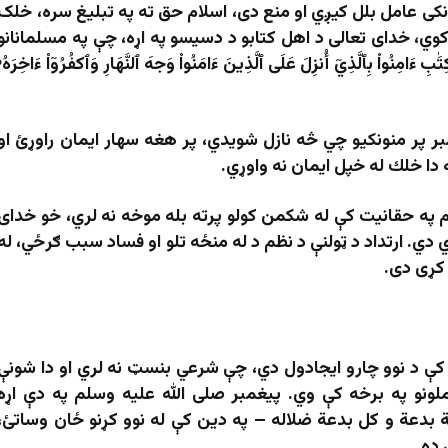
ونکی عامل بلل کیږي او منع دی، اسلام حق ته په تبلیغ سره، خلک
کوي، خدای تعالی د اهل کتابو د دسیسو په اړه، چې په مسلمانانو
واْ بِٱلَّذِيٓ أُنزِلَ عَلَى ٱلَّذِينَ ءَامَنُواْ وَجهَ ٱلنَّهَارِ وَٱكفُرُوٓاْ ءَاخِرَهُۥ
ر پر منونكيو چي څه نازل شويدي، پر هغه سهار ايمان راوړئ او
دا خلك له خپل ايمان نه واوړي.
ام په حقانیت کې له شکمن کولو پرته بله موخه نه لري، خو خدای
ي دي. ارتداد د ټولنې د نظم د له منځه تلو او فساد سبب ګرځي، له
کړی دی.
کې د نوو چارو ایجادول دي، چې شرعي بنسټ نه لري او دا شونې
عملونو په برخه کې وي. پیغمبر صلی الله علیه وسلم په دې اړه
ة بدعة و کل بدعة ضلاله – په دین کې له نوو کړنو ځان وساتئ،
ده.