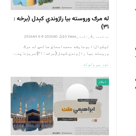
له مرګ وروسته بیا راژوندي کېدل (برخه :
۳۱)
سه شنبه _4 _اگست _2026AH 4-8-2026AD
Views
10
لیکوال: ابوعایشه محمداسحاق صالحي له مرګ
وروسته بیا راژوندي کېدل (برخه : ۳۱) سریزه: په…
نور یی ولوله
اسلام