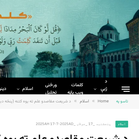
د
کلمات
ورځنی
ژبې
اسلام
دینو
ويب پاڼه
تحلیل
ټاکل
تاسو په
Home
»
اسلام
»
د شریعت مقاصدو علم ته یوه کتنه (پنځه دې
پنجشنبه _17 _جولای _2025AH 17-7-2025AD
اسلام