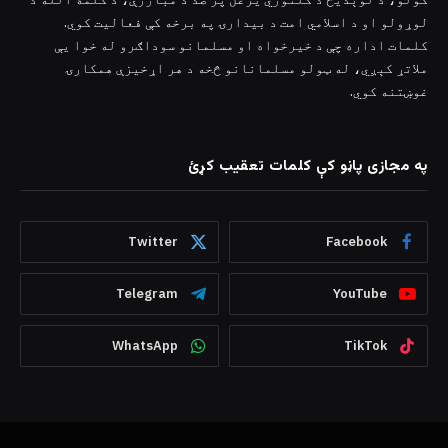
لوړولو او د اسلامي امت د بیدارۍ په برخه کې فعالیت کوي.
کلمات اداره چې د خیرخواه او مسلمانو سوداګرو له خوا یې
ملاتړ کېږي، له ټولو مسلمانانو څخه د هر اړخیزې همکارۍ
غوښتنه کوي.
په مجازی پاڼو کې کلمات تعقیب کړئ
Twitter
Facebook
Telegram
YouTube
WhatsApp
TikTok