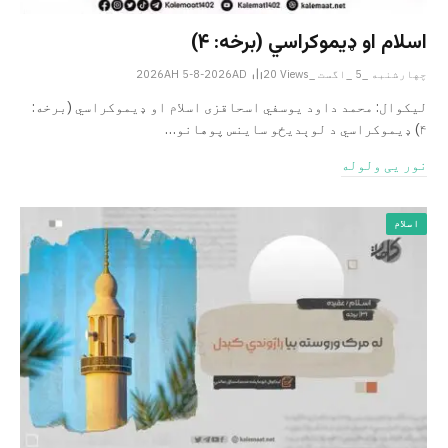
اسلام او ډیموکراسي (برخه: ۴)
چهارشنبه _5 _اگست _2026AH 5-8-2026AD
Views
20
لیکوال: محمد داود یوسفي اسحاقزی اسلام او ډیموکراسي (برخه:
۴) ډیموکراسي د لوېدیځو ساینس پوهانو…
نور یی ولوله
اسلام