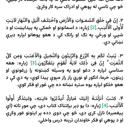
څو چې تاسې له پوهې او ادراک سره کار وکړئ.
۲. إِنَّ فِي خَلْقِ ٱلسَّمَـٰوَاتِ وَٱلْأَرْضِ وَٱخْتِلَـٰفِ ٱلَّيْلِ وَٱلنَّهَارِ لَآيَـٰتٍ
لِّأُولِى ٱلْأَلْبَـٰبِ.
[2]
ژباړه: د اسمانونو او ځمکې په پیدايښت او د
شپې او ورځې په تګ او راتګ کې د هغو پوهانو لپاره ډېرې
نښانې دي.
۳. يُنبِتُ لَكُم بِهِ ٱلزَّرْعَ وَٱلزَّيْتُونَ وَٱلنَّخِيلَ وَٱلْأَعْنَـٰبَ وَمِن كُلِّ
ٱلثَّمَرَٰتِ ۚ إِنَّ فِى ذَٰلِكَ لَايَةً لِّقَوْمٍ يَتَفَكَّرُونَ.
[3]
ژباړه: هغه
ستاسې لپاره د دغو اوبو په وسیله کښتونه را زرغونوي او
زیتون، خرما، انګور او نورې راز راز مېوې پیدا کوي، په دې کې د
هغو خلکو لپاره یوه ستره نښانه ده چې غور او فکر کوي.
۴. كِتَـٰبٌ أَنزَلْنَـٰهُ إِلَيْكَ مُبَارَكٌۭ لِّيَدَّبَّرُوا ءَايَـٰتِهِۦ وَلِيَتَذَكَّرَ أُولُوا
ٱلْأَلْبَـٰبِ.
[4]
ژباړه: دا یو ډېر برکتناک کتاب دی، چې موږ تاته (اې
پیغمبره) نازل کړی دی، څو چې دوی دده پر ایتونو غور وکړي
او د پوهې او فکر خاوندان ترېنه درس واخلي.