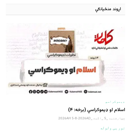
اړوند منځپانګې
ډیموکراسي
اسلام او ډیموکراسي (برخه: ۴)
چهارشنبه _5 _اگست _2026AH 5-8-2026AD
نور یی ولوله