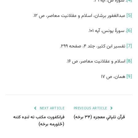
[4]
. سورۀ ص، آیه ۲۹.
[5]
عبدالغفور برشان، اسلام و عقلانیت معاصر، ص ۱۲.
[6]
. سورۀ یونس، آیه ۱۰۱.
[7]
تفسیر ابن کثیر، جلد ۴، صفحه ۲۹۹.
[8]
اسلام و عقلانیت معاصر، ص ۱۶.
[9]
همان، ص ۱۷
NEXT ARTICLE
PREVIOUS ARTICLE
قرآن تلپاتې معجزه (۳۴ برخه)
فرانکفورت مکتب ته لنډه کتنه
(څلورمه برخه)