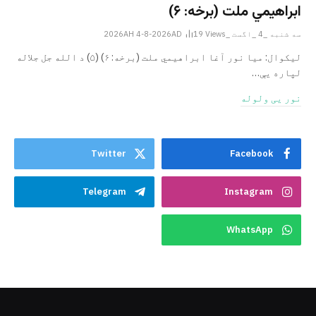
ابراهيمي ملت (برخه: ۶)
سه شنبه _4 _اگست _2026AH 4-8-2026AD
Views
19
ليکوال: میا نور آغا ابراهيمي ملت (برخه: ۶) (۵) د الله جل جلاله
لپاره یې…
نور یی ولوله
Twitter
Facebook
Telegram
Instagram
WhatsApp