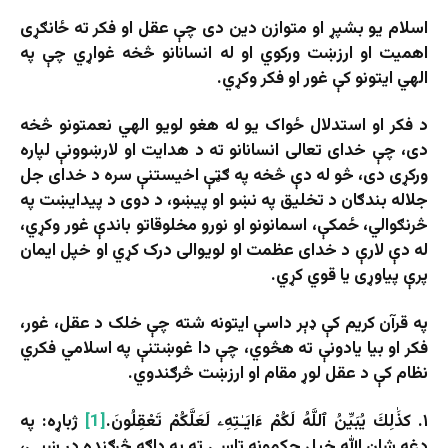
اسلام یو بشپړ او متوازن دین دی چې عقل او فکر ته ځانګړی
اهمیت او ارزښت ورکوي او له انسانانو څخه غواړي چې په
الهي ایتونو کې غور او فکر وکړي.
د فکر او استدلال ځواک یو له هغو لویو الهي نعمتونو څخه
دی، چې خدای تعالی انسانانو ته د هدایت او لارښوونې لپاره
ورکړی دی، څو له دې څخه په ګټې اخیستنې سره د خدای جل
جلاله بندګان د تخلیق په نښو او پیښو، د دوی د پیدایښت په
څرنګوالي، ځمکې، اسمانونو او نورو مخلوقاتو باندې غور وکړي،
له دې لارې د خدای عظمت او لویوالی درک کړي او خپل ایمان
پرې پیاوړی یا قوي کړي.
په قرآن کریم کې ډېر داسې ایتونه شته چې خلک د عقل، غور،
فکر او بیا یادونې ته هڅوي، چې دا غوښتنې په اسلامي فکري
نظام کې د عقل لوړ مقام او ارزښت څرګندوي.
۱. کذَٰلِكَ يُبَيِّنُ ٱللَّهُ لَكُمْ ءَايَـٰتِهِۦ لَعَلَّكُمْ تَعْقِلُونَ.
[1]
ژباړه: په
دغه شان الله خپل حکمونه تاسې ته په ډاګه څرګنده در ښيي،