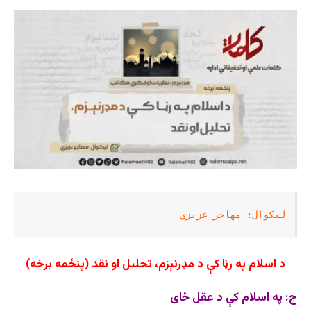
لیکوال: مهاجر عزیزي
د اسلام په رڼا کې د مډرنېزم، تحلیل او نقد
(پنځمه برخه)
ج: په اسلام کې د عقل ځای