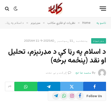
تاسو په
Home
»
نظریات او فکري مکاتب
»
مډرنیزم
»
د اسلام په رڼا کې د مډرنېزم، تحلیل او نقد (پنځمه برخه)
پنجشنبه _11 _سپتمبر _2025AH 11-9-2025AD
مډرنیزم
د اسلام په رڼا کې د مډرنېزم، تحلیل
او نقد (پنځمه برخه)
By
محمد فاتح
څرگندونې نشته
Telegram
WhatsApp
Instagram
Facebook
Follow Us