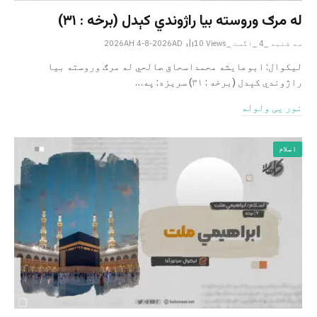
له مرګ وروسته بیا راژوندي کېدل (برخه : ۳۱)
سه شنبه _4 _اگست _2026AH 4-8-2026AD
Views
10
لیکوال: ابوعایشه محمداسحاق صالحي له مرګ وروسته بیا
راژوندي کېدل (برخه : ۳۱) سریزه: په…
نور یی ولوله
اسلام