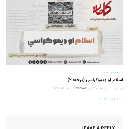
ډیموکراسي
اسلام او ډیموکراسي (برخه: ۲)
چهارشنبه _29 _جولای _2026AH 29-7-2026AD
نور یی ولوله
LEAVE A REPLY