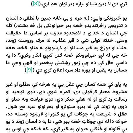
ترې دې لا ډېرو شیانو لپاره ډېر توان هم لري.(
[8]
)
یو څېړونکی وايي: (له مړه او بې ځانه جنین یا نطفې د انسان
د تدریجي راڅرګندیدو څخه ډېر حیرانونکی بل څه نشته.) کله
چې انسان د خدای د لامحدود قدرت پر اساس دا حقیقت
ومني، څنګه کولی شي د قبر عذاب، له مرګ وروسته ژوند،
جنت او دوزخ په څېر مسائلو او لارښوونو له منلو څخه، هغه
څه چې له لږو حیرانوونکو څخه ګڼل کېږي انکار وکړي؟ دا په
داسې حال کې ده چې زموږ رښتیني پیغمبر او الهي وحې دا
مسایل په یقین او پوره ډاډ سره اعلان کړي دي.(
[9]
)
په پای کې هغه کسان چې عقل یې په هرڅه کې مطلق او غیر
مشروط معیار ګرځولی دی، ګمراه شوي دي، دوی توحید او
رسالت رد کړی او له هغې منکر دي، دوی قیامت ونه منلو او
دوی په ژوند کې له ډېرو ستونزو او بحرانونو سره مخ شول.
عقل د شریعت په چوکاټ کې یو ګټور او لارښود وسیله ده،
خو که دا له دې چوکاټ څخه بهر شي، دا به د انسان ژوند د یو
بې قانونه او ځنګلي حیوان په څېر کړي، لکه څنګه چې اوس په