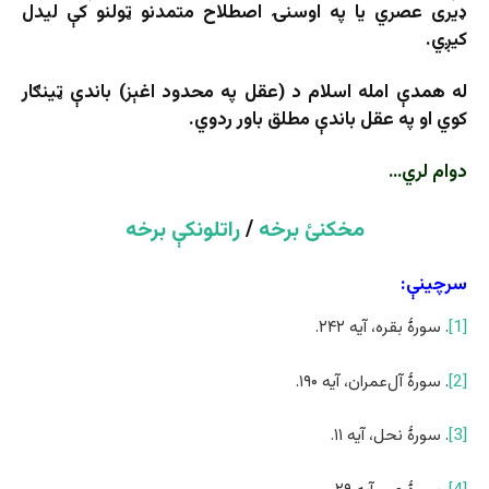
ډیری عصري یا په اوسنۍ اصطلاح متمدنو ټولنو کې لیدل
کیږي.
له همدې امله اسلام د (عقل په محدود اغېز) باندې ټینګار
کوي او په عقل باندې مطلق باور ردوي.
دوام لري…
مخکنئ برخه
/
راتلونکې برخه
سرچینې:
[1]
. سورۀ بقره، آیه ۲۴۲.
[2]
. سورۀ آل‌عمران، آیه ۱۹۰.
[3]
. سورۀ نحل، آیه ۱۱.