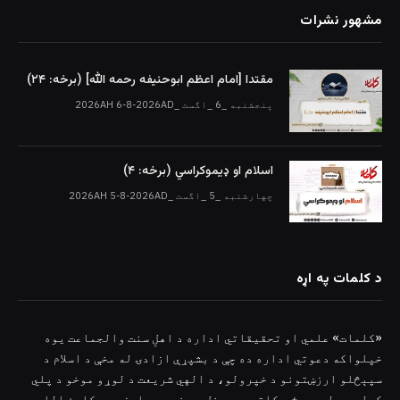
مشهور نشرات
مقتدا [امام اعظم ابوحنیفه رحمه الله‎] (برخه: ۲۴)
پنجشنبه _6 _اگست _2026AH 6-8-2026AD
اسلام او ډیموکراسي (برخه: ۴)
چهارشنبه _5 _اگست _2026AH 5-8-2026AD
د کلمات په اړه
«کلمات» علمي او تحقیقاتي اداره د اهلِ سنت والجماعت یوه
خپلواکه دعوتي اداره ده چې د بشپړې ازادۍ له مخې د اسلام د
سپېڅلو ارزښتونو د خپرولو، د الهي شریعت د لوړو موخو د پلي
کولو، د لوېدیځ د کلتوري یرغل پر ضد د مبارزې، د کلمۀ الله د