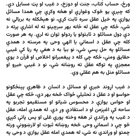
ورځ، حساب کتاب، جنت او دوزخ، د غیب او پټ مسایل دي.
که چېرې یو څوک وغواړي او هڅه وکړي چې همدا مسائل
یوازې په خپل عقل سره ثابت کړي، نو هېڅکله به بریالي نه
شي، ځکه چې عقل له ځانه بهر سرچینو ته له اشارې پرته د
دې ډول مسائلو د ثابتولو یا ردولو توان نه لري. په هر صورت
کله چې عقل د اسماني یا الهي وحی په مرسته د همدې
مسائلو په حل پسې شي، نو بیا به د هغې په رڼا کې غیبي
حقایق ومني، ځکه چې کله د پیغمبرانو اخلاص او قرآن د یوې
معجزې په توګه عقل ته روښانه شي، نو د غیبي خبرو او
مسائلو منل به هم عقلي وي.
د غیب اړوند خبرې او مسائل د انسان د ظاهري پېنځګونو
حواسو او د عقل د تحلیلي ځواک څخه بهر دي، ځکه چې عقل
او حواس یوازې د محسوس شیانو او مستقیمو تجربو په
ساحه کې اغېزمن او د استفادې وړ دي. له همدې امله، عقل
د غیب په وړاندې تر هغه وخته پورې غلی او پس پاتې کېږي
څو چې د اسماني وحی څخه روښانه ثبوت او لارښوونې ورته
چمتو او وړاندې نه شي، له همدې امله عقل یوازې د وحی په