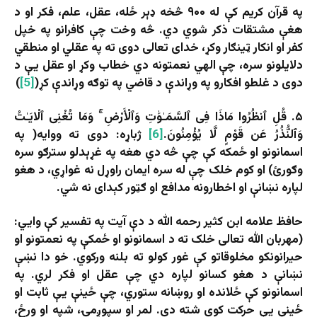
په قرآن کریم کې له ۹۰۰ څخه ډېر ځله، عقل، علم، فکر او د
هغې مشتقات ذکر شوي دي. څه وخت چې کافرانو په خپل
کفر او انکار ټینګار وکړ، خدای تعالی دوی ته په عقلي او منطقي
دلایلونو سره، چې الهي نعمتونه دي خطاب وکړ او عقل یې د
دوی د غلطو افکارو په وړاندې د قاضي په توګه وړاندې کړ(
[5]
)
۵. قُلِ ٱنظُرُوا مَاذَا فِى ٱلسَّمَـٰوَٰتِ وَٱلْأَرْضِ ۚ وَمَا تُغْنِى ٱلْايَـٰتُ
وَٱلنُّذُرُ عَن قَوْمٍ لَّا يُؤْمِنُونَ.
[6]
ژباړه: دوی ته ووایه( په
اسمانونو او ځمکه کې چې څه دي هغه په غړېدلو سترګو سره
وګورئ) او کوم خلک چې له سره ایمان راوړل نه غواړي، د هغو
لپاره نښانې او اخطارونه مدافع او ګټور کېدای نه شي.
حافظ علامه ابن کثیر رحمه الله د دې آیت په تفسیر کې وايي:
(مهربان الله تعالی خلک ته د اسمانونو او ځمکې په نعمتونو او
حیرانونکو مخلوقاتو کې غور کولو ته بلنه ورکوي. خو دا نښې
نښانې د هغو کسانو لپاره دي چې عقل او فکر لري. په
اسمانونو کې ځلانده او روښانه ستوري، چې ځینې یې ثابت او
ځینې یې حرکت کوي شته دي. لمر او سپوږمۍ، شپه او ورځ،