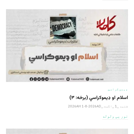
ډیموکراسي
اسلام او ډیموکراسي (برخه: ۳)
شنبه _1 _اگست _2026AH 1-8-2026AD
نور یی ولوله