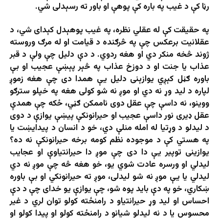
رڼا کې د غیب په باره کې پوهې او باور ته رسېدلی شي.
په حقیقت کې له عقلي نظره، په غیب پوهېدل کېدای شي، د
عقلانیت برعکس چې په څرګنده د قیامت او له مرګ وروسته
ژوند څخه منکر دي او هغه ردوي. د دې دلیل چې ولې د قبر
عذاب یا جنت او د دوزخ عذاب په څېر پېښې عجیب او بې
باوره ګڼل کېږي یوازېنی دلیل یې همدا دی چې هغه زموږ
لپاره د لید وړ نه دي او موږ نه شو کولی هغه په خپلو سترګو
ووینو، نه داسې چې عقل دوی ناممکن ګڼي، ځکه چې همدې
عقل ډیری نور داسې عجیب او حیرانونکې پیښې یوازې د دوی
د لیدلو د وړتیا له امله منلې دي، خو د انسان د پیدایښت یا
په هستي کې د موجوده نظم کومه برخه حیرانونکې نه ده؟
یوازینی توپیر یې دا دی چې موږ دا حیرانتیاوې او عجایب
لیدلي او ورسره عادت شوي یو، خو هغه څه چې موږ نه دي
لیدلي یا یې موږ نه شو لیدلی، موږ ته حیرانونکي او بې باوره
ښکاري، خو په دې باید پوه شو، چې یوازې یو خدای چې د دې
احساس او لید وړ حیرانتیاو د رامنځته کولو توان لري د غیر
محسوس یا د نه لیدلو شیانو د رامنځته کولو او پیدا کولو او