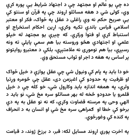
ده چې یو عالم او مجتهد چې د اجتهاد شرایط یې پوره کړي
وي، کولی شي د هغه مسائلو اړوند چې په قرآن او سنتو کې
یې صریح حکم نه وي راغلی د عقل په ځواک، فکر او معتبر
اسلامي قیاس باندې تکیه وکړي، اړین احکام استخراج او
استنباط کړي او فتوا ورکړي. که چېرې یو مجتهد له خپلو
علمي او اجتهادي هڅو وروسته بیا هم سمې پایلې ته ونه
رسېږي، بیا هم نوموړی نه ملامتېږي، بلکې د معتبرو روایتونو
پر اساس به هغه د اجر او ثواب مستحق وي.
خو دا باید په پام کې ونیول شي چې عقل یوازې د خپل ځواک
او ظرفیت په حدودو کې اغېزمن دی، عقل چې څومره وړتیا
ولري، په همغه اندازه باید وکارول شي، خو کله چې د خپل
قلمرو یا حدودو څخه له بهر مسائلو سره مخ شي، نو باید د
الهي وحی په مرسته قضاوت وکړي، که نه نو عقل به په دې
برخو کې خطا او ګمراهۍ سره مخ شي او انسان به د انحراف
په کنده کې وغورځوي.
په اخرت پورې اړوند مسایل لکه: قبر، د برزخ ژوند، د قیامت