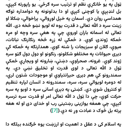
ټول په یو ځانګړي نظم او ترتیب سره ګرځي. یو راپورته کېږي،
بل لنډېږي یا کوچنی کېږي او دا بدلونونه په دوامداره توګه
همداسې روان دي. اسمان په خپل لوړوالي، پراخوالي، ښکلا او
زینت سره د الله تعالی د قدرت یوه له لویو نښو څخه دی. الله
تعالی له اسمانه باران اوروي چې په هغې سره وچه او مړه
ځمکه ژوندۍ کوي. د ځمکې له زړه څخه رنګارنګ نباتات،
میوې، ګلان او سبزیجات را شنه کوي. همدارنګه په ځمکه کې
ډیری حیوانات په مختلفو شکلونو، رنګونو او ډول ډول ګټو سره
ژوند کوي. غرونه، صحراوې، دښتې، ښارونه او ویجاړې ځمکې
ټول د الله تعالی د لوی قدرت او تخلیق نښې دي. په
سمندرونو کې هم ډیری حیرانتیاوې او موجودات شتون لري،
له دومره لویوالي سره، سره، سمندرونه د انسان لپاره تنظیم
او کنترول شوي دي. کښتۍ په ډېرې اسانۍ سره د اوبو په سره
حرکت کوي، چې دا ټول د الله تعالی امر او قدرت سره ترسره
کېږي، چې همغه یوازینی رښتینی رب او خدای دی او له هغه
پرته بل څوک د عبادت وړ نه دي.(
[7]
)
په اسلام کې د عقل د اهمیت او ارزښت یوه څرګنده بېلګه دا