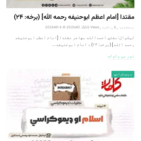
مقتدا [امام اعظم ابوحنیفه رحمه الله‎] (برخه: ۲۴)
پنجشنبه _6 _اگست _2026AH 6-8-2026AD
Views
16
لیکوال: مفتي احمدالله مهاجر مقتدا [امام اعظم ابوحنیفه
رحمه الله‎] (برخه: ۲۴) د امام ابوحنيفه…
نور یی ولوله
ډیموکراسي