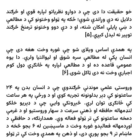
خو حقیقت دا دی چې د دواړو نظریاتو لپاره قوي او څرګند
دلایل نه دي وړاندې شوي؛ ځکه په ټولو وختونو کې د مطالعې
د ښې پایلې امکان شته، او د دې دوو وختونو ترمنځ څرګند
توپیر نه لیدل کېږي.[۵]
په همدې اساس ویلای شو چې غوره وخت هغه دی چې
انسان پکې له مطالعې سره شوق او لیوالتیا ولري. دا یوه
عمومي قاعده ده او د مطالعې لپاره په ځانګړي ډول کوم
اجباري وخت نه دی ټاکل شوی.[۶]
وروستۍ علمي موندنې څرګندوي چې د انسان بدن په ۲۴
ساعتونو کې ډېر بدلونونه تجربه کوي او د ورځې په هر ساعت
کې ځانګړی توان لري. څېړونکي وايي چې د ډېریو خلکو
لنډمهاله حافظه او ذهني سرعت د سهار وروستیو او د غرمې
دمخه ساعتونو کې تر ټولو فعاله وي. همدارنګه، د حافظې د
اوږدمهاله فعالېدو غوره وخت د ماسپښین له ۶ بجو څخه د
ماښام تر ۹ بجو پورې دی، او ذهن په همدې وخت کې تر ټولو