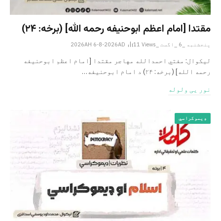
مقتدا [امام اعظم ابوحنیفه رحمه الله‎] (برخه: ۲۴)
پنجشنبه _6 _اگست _2026AH 6-8-2026AD
Views
11
لیکوال: مفتي احمدالله مهاجر مقتدا [امام اعظم ابوحنیفه
رحمه الله‎] (برخه: ۲۴) د امام ابوحنيفه…
نور یی ولوله
ډیموکراسي