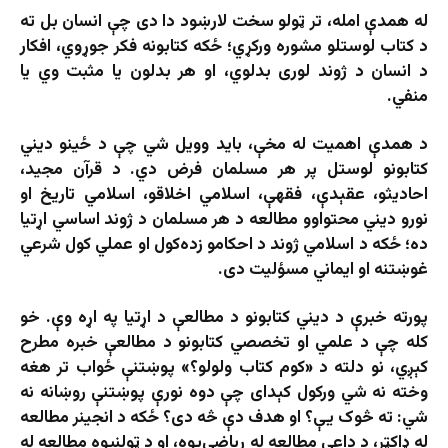
له همدې امله، تر ټولو سخت لارښود دا دی چې انسان بل ته
د کتاب لوستلو مشوره ورکړي؛ ځکه کتابونه فکر جوړوي، افکار
د انسان د ژوند لوری بدلوي، او هر بدلون یا مثبت وي یا
منفي.
د همدې اهمیت له مخې، باید وویل شي چې د ځینو دیني
کتابونو لوستل پر هر مسلمان فرض دي. د قرآن مجید،
احادیثو، عقېدې، فقهې، اسلامي اخلاقو، اسلامي تاریخ او
نورو دیني محتواوو مطالعه د هر مسلمان د ژوند اساسي اړتیا
ده؛ ځکه د اسلامي ژوند د احکامو زده‌کول او عملي کول شرعي
غوښتنه او ایماني مسؤلیت دی.
پورته خبرې د دیني کتابونو د مطالعې د اړتیا په اړه وې. خو
کله چې د علمي او تخصصي کتابونو د مطالعې خبره مطرح
کېږي، نو دلته د «کوم کتاب ولولو؟» پوښتنې ځواب تر هغه
وخته نه شي ورکول کېدای چې دوه نورې پوښتنې روښانه نه
شي: ته څوک یې؟ او هدف دې څه دی؟ ځکه د انجینر مطالعه
له ډاکټر، د داعي مطالعه له ریاضي‌پوه، او د ټولنپوه مطالعه له