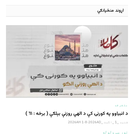
اړوند منځپانګې
متفرقه
د انبیاوو په کورنۍ کې د الهي روزنې بېلګې ( برخه : ٦١ )
شنبه _1 _اگست _2026AH 1-8-2026AD
نور یی ولوله