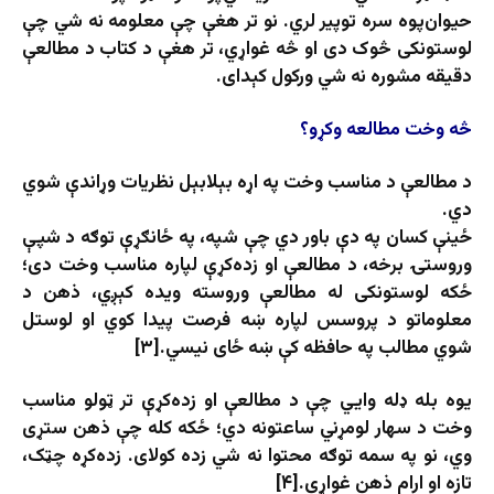
حیوان‌پوه سره توپیر لري. نو تر هغې چې معلومه نه شي چې
لوستونکی څوک دی او څه غواړي، تر هغې د کتاب د مطالعې
دقیقه مشوره نه شي ورکول کېدای.
څه وخت مطالعه وکړو؟
د مطالعې د مناسب وخت په اړه بېلابېل نظریات وړاندې شوي
دي.
ځینې کسان په دې باور دي چې شپه، په ځانګړې توګه د شپې
وروستۍ برخه، د مطالعې او زده‌کړې لپاره مناسب وخت دی؛
ځکه لوستونکی له مطالعې وروسته ویده کېږي، ذهن د
معلوماتو د پروسس لپاره ښه فرصت پیدا کوي او لوستل
شوي مطالب په حافظه کې ښه ځای نیسي.[۳]
یوه بله ډله وايي چې د مطالعې او زده‌کړې تر ټولو مناسب
وخت د سهار لومړني ساعتونه دي؛ ځکه کله چې ذهن ستړی
وي، نو په سمه توګه محتوا نه شي زده کولای. زده‌کړه چټک،
تازه او ارام ذهن غواړي.[۴]