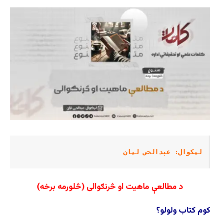
لیکوال: عبدالحی لیان
د مطالعې ماهیت او څرنګوالی
(څلورمه
برخه
)
کوم کتاب ولولو؟