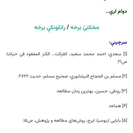
دوام لري
…
مخکنئ برخه
/
راتلونکې برخه
سرچینې:
[۱] سعدي، احمد محمد سعید، القرائت… الکنز المفقود فی حیاتنا،
ص۲۱.
[۲] مسلم بن الحجاج النیشابوري، صحیح مسلم، حدیث ۲۷۲۲.
[۳] رونقی، حسین، بهترین زمان مطالعه.
[۴] هماغه.
[۵] بابایی اربوسرا، ایرج، روش‌های مطالعه و پژوهش، ص۱۵.