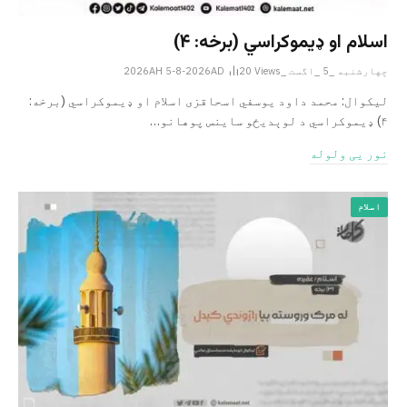
اسلام او ډیموکراسي (برخه: ۴)
چهارشنبه _5 _اگست _2026AH 5-8-2026AD
Views
20
لیکوال: محمد داود یوسفي اسحاقزی اسلام او ډیموکراسي (برخه:
۴) ډیموکراسي د لوېدیځو ساینس پوهانو…
نور یی ولوله
اسلام