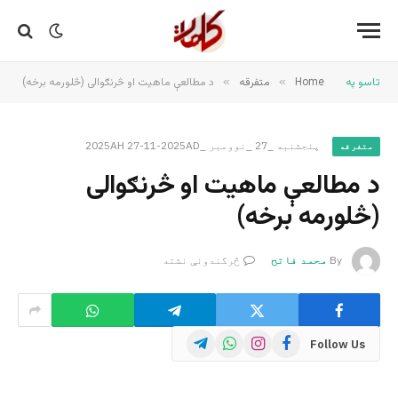
تاسو په
Home
»
متفرقه
»
د مطالعې ماهیت او څرنګوالی (څلورمه برخه)
پنجشنبه _27 _نوومبر _2025AH 27-11-2025AD
متفرقه
د مطالعې ماهیت او څرنګوالی
(څلورمه برخه)
By
محمد فاتح
څرگندونې نشته
Telegram
WhatsApp
Instagram
Facebook
Follow Us