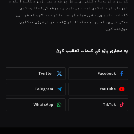
کولو، د لوېدیځ د کلتوري یرغل پر ضد د مبارزې، د کلمۀ الله د
لوړولو او د اسلامي امت د بیدارۍ په برخه کې فعالیت کوي.
کلمات اداره چې د خیرخواه او مسلمانو سوداګرو له خوا یې
ملاتړ کېږي، له ټولو مسلمانانو څخه د هر اړخیزې همکارۍ
غوښتنه کوي.
په مجازی پاڼو کې کلمات تعقیب کړئ
Twitter
Facebook
Telegram
YouTube
WhatsApp
TikTok