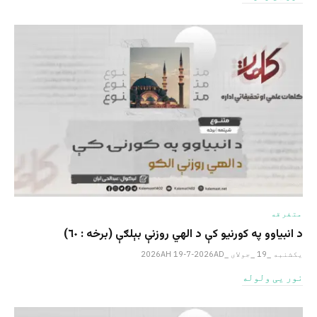
متفرقه
د انبیاوو په کورنیو کې د الهي روزنې بېلګې (برخه : ٦٠)
یکشنبه _19 _جولای _2026AH 19-7-2026AD
نور یی ولوله