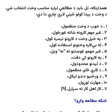
همدارنګه، تل باید د مطالعې لپاره مناسب وخت انتخاب شي.
د وخت د پیدا کولو ځینې لارې چارې دا دي:
۱ ـ د خوب د وخت منظمول،
۲ ـ غیر مهم کارونه شاته غورځول،
۳ ـ په خپل وخت د کارونو ترسره کول،
۴ ـ له بې‌کاره وختونو استفاده کول،
۵ ـ غیر مهمو غوښتنو ته “نه” ویل،
۶ ـ په کارونو کې دقت،
۷ ـ د لیدنو محدودول،
۸ ـ د کاري ځای منظمول،
۹ ـ د ورځنیو دندو لیکل،
۱۰ ـ مهارت لوړول،
۱۱ ـ کار اهل کار ته سپارل.[۹]
څنګه مطالعه وکړو؟