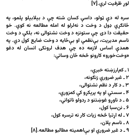
لوړ ظرفیت لري.[۷]
سره له دې ټولو، داسې کسان شته چې د بېلابېلو پلمو، په
ځانګړي ډول د وخت د نه‌لرلو له امله مطالعه نه کوي. خو
حقیقت دا دی چې ستونزه د وخت نشتوالی نه، بلکې د وخت
ناسم مدیریت، بې‌نظمي او بې‌ځایه د وخت ضایع کول دي. په
همدې اساس لازمه ده چې هدف لرونکی انسان له دغو
«وخت‌خورو» کارونو څخه ځان وساتي:
۱ ـ کم‌ارزښته خبرې،
۲ ـ غیر ضروري زنګونه،
۳ ـ د کار د نظم نشتوالی،
۴ ـ سستي او په پرېکړو کې کمزوري،
۵ ـ د ناوړو غوښتنو د ردولو ناتواني،
۶ ـ نن‌سبا کول،
۷ ـ له اړتیا څخه زیات کار نه ترسره کول،
۸ ـ ناسم پلان،
۹ ـ د غیر ضروري او بې‌اهمیته مطالبو مطالعه.[۸]