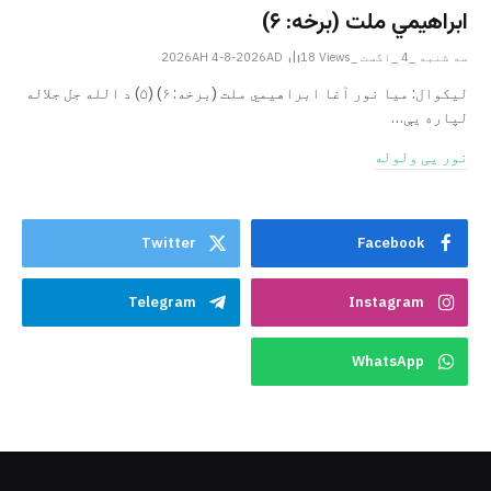
ابراهيمي ملت (برخه: ۶)
سه شنبه _4 _اگست _2026AH 4-8-2026AD
Views
18
ليکوال: میا نور آغا ابراهيمي ملت (برخه: ۶) (۵) د الله جل جلاله
لپاره یې…
نور یی ولوله
Twitter
Facebook
Telegram
Instagram
WhatsApp