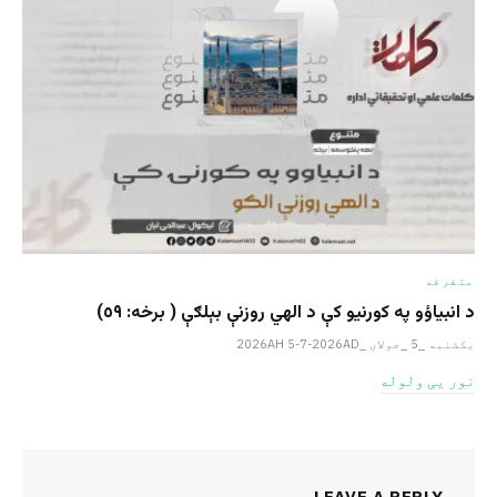
متفرقه
د انبیاؤو په کورنیو کې د الهي روزنې بېلګې ( برخه: ٥٩)
یکشنبه _5 _جولای _2026AH 5-7-2026AD
نور یی ولوله
LEAVE A REPLY