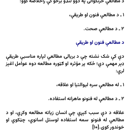
د مطالعې څرنګوالی په دوو لنډو برخو کې راخلاصه کوو:
۱ ـ د مطالعې فنون او طریقې،
۲ ـ د مطالعې صحت.
د مطالعې فنون او طریقې
دې کې شک نشته چې د بریالۍ مطالعې لپاره مناسبې طریقې
ډېر مهمې دي؛ ځکه پر مؤثره او ګټوره مطالعه دوه عوامل اغېز
لري:
۱ ـ له مطالعې سره لیوالتیا او علاقه،
۲ ـ د مطالعې له فنونو ماهرانه استفاده.
علاقه د دې سبب کېږي چې انسان زیاته مطالعه وکړي، او د
مطالعې له فنونو سمه استفاده لوستل اسانوي، چټکوي او
خوندور کوي.[۱۰]