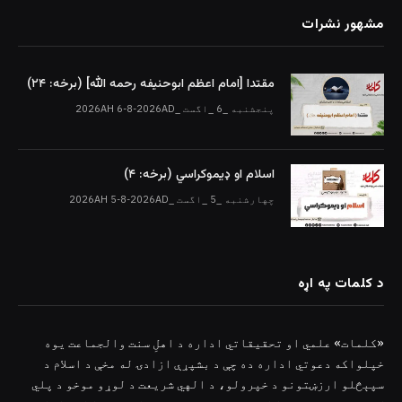
مشهور نشرات
مقتدا [امام اعظم ابوحنیفه رحمه الله‎] (برخه: ۲۴)
پنجشنبه _6 _اگست _2026AH 6-8-2026AD
اسلام او ډیموکراسي (برخه: ۴)
چهارشنبه _5 _اگست _2026AH 5-8-2026AD
د کلمات په اړه
«کلمات» علمي او تحقیقاتي اداره د اهلِ سنت والجماعت یوه
خپلواکه دعوتي اداره ده چې د بشپړې ازادۍ له مخې د اسلام د
سپېڅلو ارزښتونو د خپرولو، د الهي شریعت د لوړو موخو د پلي