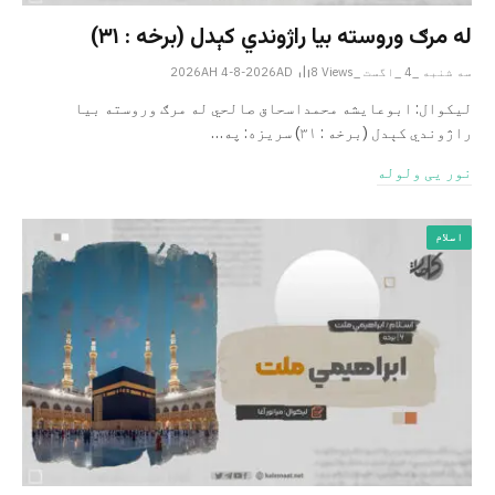
له مرګ وروسته بیا راژوندي کېدل (برخه : ۳۱)
سه شنبه _4 _اگست _2026AH 4-8-2026AD
Views
8
لیکوال: ابوعایشه محمداسحاق صالحي له مرګ وروسته بیا
راژوندي کېدل (برخه : ۳۱) سریزه: په…
نور یی ولوله
اسلام