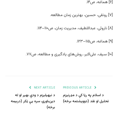
[۶] هماغه، ص۱۴.
[۷] رونقی، حسین، بهترین زمان مطالعه.
[۸] ناروئی، عبداللطیف، مدیریت زمان، ص۱۱۰–۱۱۴.
[۹] هماغه، ص۱۱۵–۱۲۳.
[۱۰] سیف، علی‌اکبر، روش‌های یادگیری و مطالعه، ص۷۷.
NEXT ARTICLE
PREVIOUS ARTICLE
د اسلام په رڼا کې د مډرنیزم
د نيهيليزم د ودې بهير او له
تحلیل او نقد (دوویشتمه برخه)
دين‌باورۍ سره یې ټکر (درېیمه
برخه)