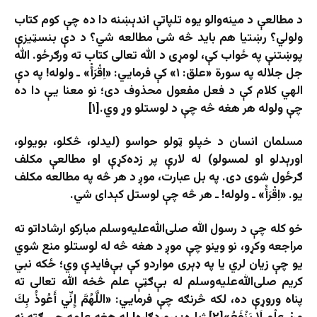
د مطالعې د مینه‌والو یوه تلپاتې اندېښنه دا ده چې کوم کتاب
ولولي؟ رښتیا هم باید څه شی مطالعه شي؟ د دې بنسټیزې
پوښتنې په ځواب کې، لومړی د الله تعالی کتاب ته ورګرځو. الله
جل جلاله په سورة «علق: ۱» کې فرمایي: «اِقْرَأْ» ـ ولوله! په دې
الهي کلام کې د فعل مفعول محذوف دی؛ نو معنا یې دا ده
چې ولوله هر هغه څه چې د لوستلو وړ وي.[۱]
مسلمان انسان د خپلو ټولو حواسو (لیدلو، څکلو، بویولو،
اورېدلو او لمسولو) له لارې پر زده‌کړې او مطالعې مکلف
ګرځول شوی دی. په بل عبارت، موږ د هر څه په مطالعه مکلف
یو. «اِقْرَأْ» ـ ولوله! ـ هر څه چې لوستل کېدای شي.
خو کله چې د رسول الله صلی‌الله‌علیه‌وسلم مبارکو ارشاداتو ته
مراجعه وکړو، نو وینو چې موږ د هغه څه له لوستلو منع شوي
یو چې زیان لري یا په ډېری مواردو کې بې‌فایدې وي؛ ځکه نبي
کریم صلی‌الله‌علیه‌وسلم له بې‌ګټې علم څخه الله تعالی ته
پناه وروړې ده، لکه څرنګه چې فرمایي: «اللَّهُمَّ إِنِّي أَعُوذُ بِكَ