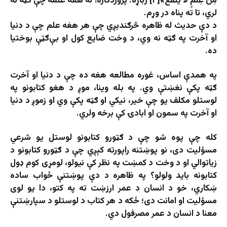
مِنْ عِلْمٍ لَا يَنْفَعُ»[۲] ژباړه: پروردګاره! له هغه علمه چې ګټه نه
لري، تا ته پناه در وړم.
د دې حدیث له ظاهره څرګندیږي چې هر هغه علم چې د دنیا
او آخرت په ګټه نه وي، د وخت ضایع کول او بې‌ګټې بوختیا
ده.
په همدې اساس، غوره مطالعه هغه ده چې د دنیا او آخرت
ګټه پکې نغښتې وي. په بله وینا، موږ د هغو کتابونو په
لوستلو مکلف یو چې خیر، نیکي او ګټه پکې وي او زموږ د دنیا
او آخرت په سمون او ابادۍ کې برخه ولري.
کله چې پوه شو چې د ګټورو کتابونو لوستل یو شرعي
مسؤلیت دی، نو پوښتنه راپورته کېږي چې د ګټورو کتابونو د
زیاتوالي او د وخت د کمښت په نظر کې نیولو، لومړی کوم ډول
کتابونه باید ولولو؟ په ظاهره د دې پوښتنې ځواب ساده
ښکاري، خو د انسان د عمر ارزښت ته په کتو، دا یو لوی
مسؤلیت او امانت دی؛ ځکه د هر کتاب د لوستلو د سپارښتنې
معنا د انسان د عمر مصرفول دي.