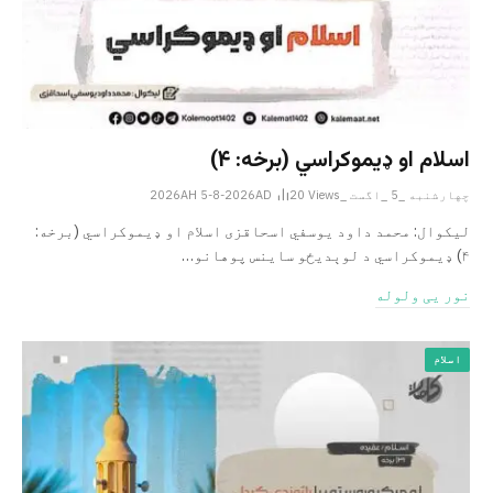
اسلام او ډیموکراسي (برخه: ۴)
چهارشنبه _5 _اگست _2026AH 5-8-2026AD
Views
20
لیکوال: محمد داود یوسفي اسحاقزی اسلام او ډیموکراسي (برخه:
۴) ډیموکراسي د لوېدیځو ساینس پوهانو…
نور یی ولوله
اسلام