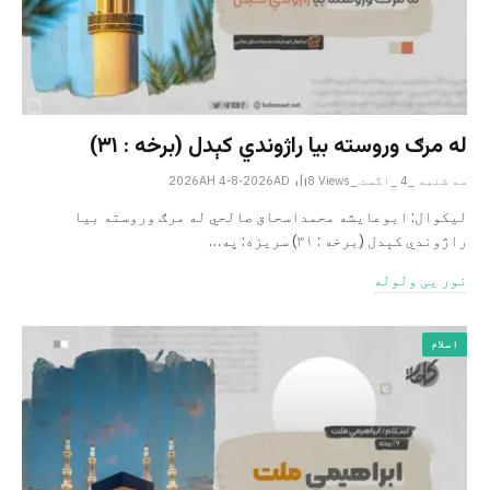
له مرګ وروسته بیا راژوندي کېدل (برخه : ۳۱)
سه شنبه _4 _اگست _2026AH 4-8-2026AD
Views
8
لیکوال: ابوعایشه محمداسحاق صالحي له مرګ وروسته بیا
راژوندي کېدل (برخه : ۳۱) سریزه: په…
نور یی ولوله
اسلام