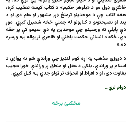
هغوی ستایلي او د ځینو مبارکو څېرو یادونه یې کړې ده. په
ځانګړي ډول مو د «بَلوهر حکیم» د کتاب کیسه تعقیب کړه،
هغه کتاب چې د موحدینو ترمنځ ډېر مشهور او عام دی او د
پند او نصیحتونو د کتابونو له جملې څخه شمېرل کېږي. موږ
دې پایلې ته ورسیدو چې موحدین په دې سیمو کې پر حقه
دي، ځکه د انساني حکمت باطني او ظاهري نړیواله بڼه ورسره
ده.»
د دروزي مذهب په اړه کوم لنډیز چې وړاندې شو نه یوازې د
اسلام پر وړاندې، بلکې د عقل او منطق پر وړاندې خورا عجیب
بغاوت دی، او د افراط او انحراف تر ټولو جدي بڼه ګڼل کیږي.
دوام لري…
مخکنئ برخه