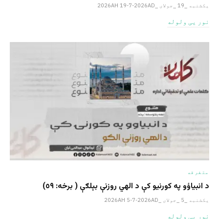
یکشنبه _19 _جولای _2026AH 19-7-2026AD
نور یی ولوله
متفرقه
د انبیاؤو په کورنیو کې د الهي روزنې بېلګې ( برخه: ٥٩)
یکشنبه _5 _جولای _2026AH 5-7-2026AD
نور یی ولوله