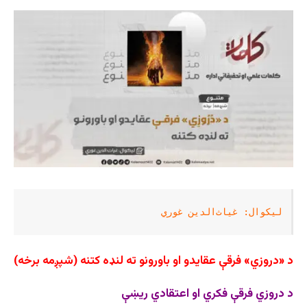
لیکوال: غیاث‌الدین غوري
د «دروزي» فرقې عقایدو او باورونو ته لنډه کتنه (شپږمه برخه)
د دروزي فرقې فکري او اعتقادي ریښې