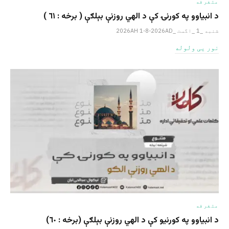
متفرقه
د انبیاوو په کورنۍ کې د الهي روزنې بېلګې ( برخه : ٦١ )
شنبه _1 _اگست _2026AH 1-8-2026AD
نور یی ولوله
متفرقه
د انبیاوو په کورنیو کې د الهي روزنې بېلګې (برخه : ٦٠)