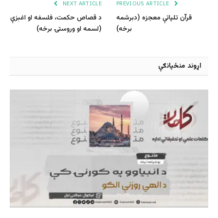
NEXT ARTICLE
PREVIOUS ARTICLE
قرآن تلپاتې معجزه (دېرشمه
د قصاص حکمت، فلسفه او اغېزې
برخه)
(لسمه او وروستۍ برخه)
اړوند منځپانګې