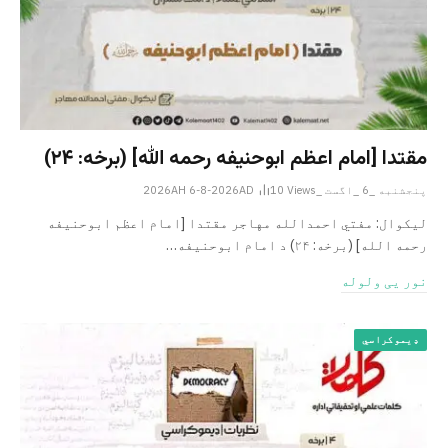
مقتدا [امام اعظم ابوحنیفه رحمه الله‎] (برخه: ۲۴)
پنجشنبه _6 _اگست _2026AH 6-8-2026AD
Views
10
لیکوال: مفتي احمدالله مهاجر مقتدا [امام اعظم ابوحنیفه
رحمه الله‎] (برخه: ۲۴) د امام ابوحنيفه…
نور یی ولوله
ډیموکراسي