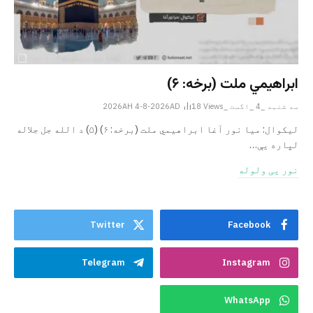
ابراهيمي ملت (برخه: ۶)
سه شنبه _4 _اگست _2026AH 4-8-2026AD
Views
18
ليکوال: میا نور آغا ابراهيمي ملت (برخه: ۶) (۵) د الله جل جلاله
لپاره یې…
نور یی ولوله
Twitter
Facebook
Telegram
Instagram
WhatsApp