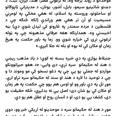
موحدانو د ژوند برخه وه، له لرغوني مصر، هند، ایران، تبت، د
دښتو شاتینیو سیمو، بابل، آشور، یونان، د مدیترانې ټاپوګانو
او ساحلونو، وروسته په اسلام، له هغې مخکې په لومړني
مسیحیت او آن تر هغې هم وړاندې (لکه څنګه چې د
فلسطین د مرده سمندر په غارونو کې لیدل شوې دي) بڼه
اخیستې وه. همدارنګه هغه عرفاني مذهبونه چې په ټوله
لرغوني نړۍ کې خپاره شوي وو. زما په باور حکمت په هیڅ
زمان او مکان کې له یوه او بله نه جلا کیږي.»
جنبلاط یوازې په دې خبره بسنه نه کوي؛ د یاد مذهب ریښې
د هند له حکیمانو سره تړي، دی وایي: «د هغو حیرانوونکو
مواردو له جملې یو یې چې په دغو نسخو کې مو وموند دا و
چې د توحید دا لاره د هند او سند له حکیمانو سره تړاو لري.
موږ تل په دې باور وو او اوس هم یوو چې حکمت په هر زمان
او مکان کې یو شان دی؛ اصل یې نه بدلېږي، ځکه حقیقت یو
دی، کشف یې یو دی، او د انسان روح او عقل هم یو دي.
موږ د هند له حکیمانو سره د موحدینو له اړیکې خبر وو، دوی