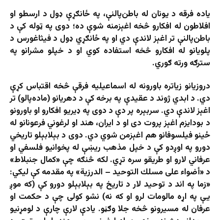
یاده فرقه د یونان له باطن‌پالنې، په ځانګړې ډول د ارسطو او
افلاطون له افکارو څخه اغېزمنه شوې ده؛ دوی په ټوله کې د
باطن‌پالنې تر اغېز لاندې دي او په ځانګړي ډول د فیثاغورس د
پلویانو له افکارو څخه استفاده کوي او د خپلو مشرانو په
سترګه ورته ګوري.
دروزیانو زیاتره باورونه له اسماعیلیه فرقې څخه اقتباس کړې
دي. د ابدي ژوند د عقیدې په برخه کې د دهریانو (ماده‌پالو) تر
اغېز لاندې دي. سربېره پر دې د دوی په ډیریو افکارو او باورونو
د بودایزم اغېز پروت دی او د ایران، هند او لرغوني فرعونانو له
ځینو فیلسوفانو هم اغېزمن شوي دي. دوی د بېلابېلو تاریخي
دورو په اوږدو کې د خپل مذهب ریښې له پخوانیو فلسفي او
عرفاني لارو او طریقو سره تړي. لکه څنګه چې «کمال جنبلاط»
د «أضواء على مسلك التوحيد – الدرزية» په مقدمه کې لیکي:
«زما په اند د توحید لار د تاریخ په بېلابېلو دورو کې (که موږ
یې په اړه مالومات لرو او که نه) نشو کولی چې د حکمت او
عرفان له مسیرونو څخه جلا وګڼو. یادې لارې چارې د لومړنیو