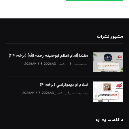
مشهور نشرات
مقتدا [امام اعظم ابوحنیفه رحمه الله‎] (برخه: ۲۴)
پنجشنبه _6 _اگست _2026AH 6-8-2026AD
اسلام او ډیموکراسي (برخه: ۴)
چهارشنبه _5 _اگست _2026AH 5-8-2026AD
د کلمات په اړه