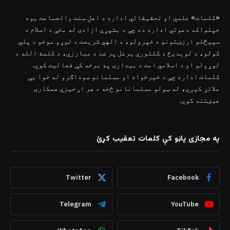
«کلمات» علمي او تحقیقاتي اداره د اهلِ سنت والجماعت یوه
خپلواکه دعوتي اداره ده چې د بشپړې ازادۍ له مخې د اسلام د
سپېڅلو ارزښتونو د خپرولو، د الهي شریعت د لوړو موخو د پلي
کولو، د لوېدیځ د کلتوري یرغل پر ضد د مبارزې، د کلمۀ الله د
لوړولو او د اسلامي امت د بیدارۍ په برخه کې فعالیت کوي.
کلمات اداره چې د خیرخواه او مسلمانو سوداګرو له خوا یې
ملاتړ کېږي، له ټولو مسلمانانو څخه د هر اړخیزې همکارۍ
غوښتنه کوي.
په مجازی پاڼو کې کلمات تعقیب کړئ
Twitter
Facebook
Telegram
YouTube