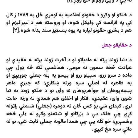
ته یې د رایې ورکولو حق ورکړ.[۱]
د خلکو او وګړو د حقونو اعلامیه په لومړي ځل په ۱۷۸۹ ز کال
کې په فرانسه کې ولیکل شوه، او وروسته هم د لیبرالیزم او
هم د بشري حقونو لپاره په یوه بنسټیز سند بدله شوه.[۲]
د حقایقو جعل
د دنیا ژوند پرته له مادیاتو او د آخرت ژوند پرته له عقیدې او
عبادت څخه سمون نه مومي. هماغسې لکه څه ډول چې
ماده د سرو زرو، سپینو زرو او پیسو په بڼه جعلي جوړیږي او
په ظاهره له اصلي سره ورته ښکاري؛ که چېرې ماهر
پیسه‌پوهان او جواهرپوهان نه وای نو د خلکو ژوند به تبا
شوی وای، عقیدې، افکار او اخلاق هم همدې ته ورته حالت
لري. کېدای شي یو کس ځان ته دومره (جعلي) شتمني راټوله
کړي چې خلک یې د بزرګانو او شتمنو وګړو له ډلې څخه
وشمېري؛ خو کله یې چې همدا مالونه جعلي ثابت شي، نو له
ماتې سره مخ کیږي.