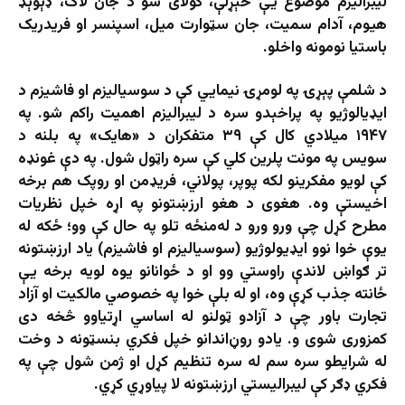
لیبرالیزم موضوع یې څېړلې، کولای شو د جان لاک، ډېوېډ
هیوم، آدام سمیت، جان سټوارت میل، اسپنسر او فریدریک
باستیا نومونه واخلو.
د شلمې پېړۍ په لومړۍ نیمایي کې د سوسیالیزم او فاشیزم د
ایډیالوژیو په پراخېدو سره د لیبرالیزم اهمیت راکم شو. په
۱۹۴۷ میلادي کال کې ۳۹ متفکران د «هایک» په بلنه د
سویس په مونت پلرین کلي کې سره راټول شول. په دې غونډه
کې لویو مفکرینو لکه پوپر، پولاني، فریډمن او روپک هم برخه
اخیستې وه. هغوی د هغو ارزښتونو په اړه خپل نظریات
مطرح کړل چې ورو ورو د له‌منځه تلو په حال کې وو؛ ځکه له
یوې خوا نوو ایډیولوژیو (سوسیالیزم او فاشیزم) یاد ارزښتونه
تر ګواښ لاندې راوستي وو او د ځوانانو یوه لویه برخه یې
ځانته جذب کړې وه، او له بلې خوا په خصوصي مالکیت او آزاد
تجارت باور چې د آزادو ټولنو له اساسي اړتیاوو څخه دی
کمزوری شوی و. یادو روڼ‌اندانو خپل فکري بنسټونه د وخت
له شرایطو سره سم له سره تنظیم کړل او ژمن شول چې په
فکري ډګر کې لیبرالیستي ارزښتونه لا پیاوړي کړي.