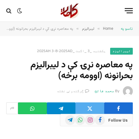
تاسو په
Home
»
لیبرالیزم
»
په معاصره نړۍ کې د لیبرالیزم بحرانونه (اوومه برخه)
یکشنبه _3 _اگست _2025AH 3-8-2025AD
لیبرالیزم
په معاصره نړۍ کې د لیبرالیزم
بحرانونه (اوومه برخه)
By
محمد فاتح
څرگندونې نشته
Telegram
WhatsApp
Instagram
Facebook
Follow Us