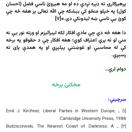
پرهیزګارۍ ته ډېره نږدې ده او مه هیروئ تاسي فضل (احسان
کول) په خپلو منځو کې بېشکه چې الله تعالی پر هغه څه چې
کوئ يې تاسي ښه لیدونکي دی.»[۷]
دا هغه څه دي چې مادي افکار لکه لیبرالیزم او ورته نور یې نه
مني او نه پرې اعتراف کوي؛ هغه افکار چې د حقوقو په برخه
کې له محاسبې او غوښتنې پیلېږي او په همدې پای ته
رسېږي.
دوام لري…
مخکنئ برخه
سرچینې:
[۱] ـ Emil J. Kirchner, Liberal Parties in Western Europe,
Cambridge University Press, 1988.
[۲] ـ Budziszewski, The Nearest Coast of Darkness: A