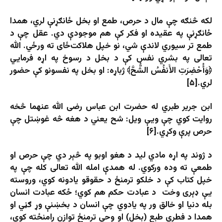
لکه څنګه چې مال د حرص، طمع او بخل ځانګړنې لري، همدا
ځانګړنې په عقیده او فکر کې هم موجودې دي. عقل چې د
طمع تر سیوري لاندې شي، نو خپل هلاکت‌ځای ته ورځي. الله
تعالی په بشري نفس کې د بخل د رسوخ په اړه فرمایي
﴿وَأُحْضِرَتِ الأَنفُسُ الشُّحَّ﴾ ژباړه: او بخل په نفسونو کې حضور
لري.[۵]
ابن جریر طبري له حضرت ابن عباس رضی الله عنهما څخه
روایت کوي چې ویې ویل: شح یعني د هغه څه غوښتل چې
حرص پرې وکړي.[۶]
د ژوند په اړه مادي لید د هغو اوبو په څېر دي چې حرص او
طمعې ته وده ورکوي. له همدې امله الله تعالی کله چې په
خپل کتاب کې د خلکو ترمنځ د حقوقو یادونه کوي، وروسته
یې ډېری وخت د عبادت حکم هم کوي؛ ځکه عبادت انسان
بله دنیا او خالق ور په یادوي چې انسان د بخښنې وړ ګڼي او
همدا د فطري طبع (بخل) او وحې ترمنځ توازن رامنځته کوي،