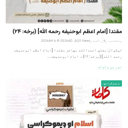
مقتدا [امام اعظم ابوحنیفه رحمه الله‎] (برخه: ۲۴)
پنجشنبه _6 _اگست _2026AH 6-8-2026AD
Views
10
لیکوال: مفتي احمدالله مهاجر مقتدا [امام اعظم ابوحنیفه
رحمه الله‎] (برخه: ۲۴) د امام ابوحنيفه…
نور یی ولوله
ډیموکراسي