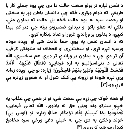
د نفس لپاره تر ټولو سخت حالت دا دی چې یوه جعلي کار یا
طریقې ته دوام ورکړي، ځکه چې د انسان باطن ډېر په سختۍ
او زحمت سره له یوه حالت څخه بل حالت ته بدلون مني،
بلکې له هغو پاکو او بیدارو ضمیرونو پرته چې ډېر کم پېدا
کېږي، د بدلون پر وړاندې غرور او عناد ښکاره کوي.
که د انسان نفس په یوې خطا عادت شي او اوږده موده
ورسره تېره کړي، نو سخت‌زړی او انعطاف نه مننونکی ګرځي،
آن تر دې چې د بدلون پر وړاندې تر ډبرې هم سختیږي. الله
تعالی د بنی‌اسرائیلو په اړه فرمایي: ﴿فَطَالَ عَلَيْهِمُ الْأَمَدُ
فَقَسَتْ قُلُوبُهُمْ وَكَثِيرٌ مِنْهُمْ فَاسِقُونَ﴾ ژباړه: نو چې اوږده زمانه
پرې تېره شوه؛ نو زړونه يې كلک شول او له هغوى زياتره بې
لارې وو.[۳]
او هغه څوک چې زړه‌ یې سخت شي، نو تر هغې چې عذاب په
خپلو سترګو ونه ویني حق نه یادوي. الله تعالی فرمایي:
﴿فَذُوقُوا بِمَا نَسِيتُمْ لِقَاء يَوْمِكُمْ هَذَا﴾ ژباړه: نو (اوس يې)
خوند وڅكئ په دې چې له خپلې دغې ورځې سره مخامخ
کېدل مو هېر كړي وو.[۴]