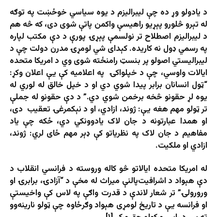
د یادولو وړ ده چې لیبرالیزم د یوه سیاسي خوځښت په توګه
له تېرو څلورو پېړیو راهیسې واکمن پاتې شوی دی، که څه هم
د لیبرالیزم اصطلاح تر نولسمې پېړۍ پورې د دې مکتب لپاره
په رسمي ډول نه کاریده. کېدای شي لومړۍ مدرن دولت چې د
لیبراليستي اصولو پر بنسټ رامنځته شوی وي د امریکا متحده
ایالات واوسي، چې د خپلواکۍ په اعلامیه کې یې اعلان وکړ:
“ټول انسانان برابر پیدا شوي دي او د خپل خالق له‌ لوري له
یوه لړ حقونو څخه برخمن شوي دي.” د دې حقونو له جملې
تر ټولو مهم‌ هغه یې: ژوند، ازادي، او د نېکمرغۍ تعقیب دی،
او همدا عبارتونه د جان لاک یادوونکي دي، ځکه چې یاد
مفاهیم د جان لاک په نظریاتو کې ډېر مهم ځای لري: ژوند،
ازادي او ملکیت.
له امریکا متحده ایالاتو څو کاله وروسته د فرانسي انقلاب د
دې هېواد د اشرافیت‌پالنې‌ میراث له مخې د “آزادۍ، برابرۍ او
ورورولۍ” تر شعار لاندې د قدرت واګې په لاس کې واخیستې
او فرانسه یې د تاریخ لومړی هېواد وګرځاوه چې ټولو نارینه‌وو