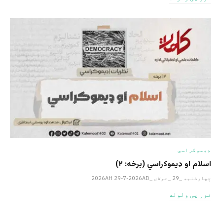
ډیموکراسي
اسلام او ډیموکراسي (برخه: ۲)
چهارشنبه _29 _جولای _2026AH 29-7-2026AD
نور یی ولوله