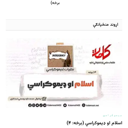
برخه)
اړوند منځپانګې
ډیموکراسي
اسلام او ډیموکراسي (برخه: ۴)