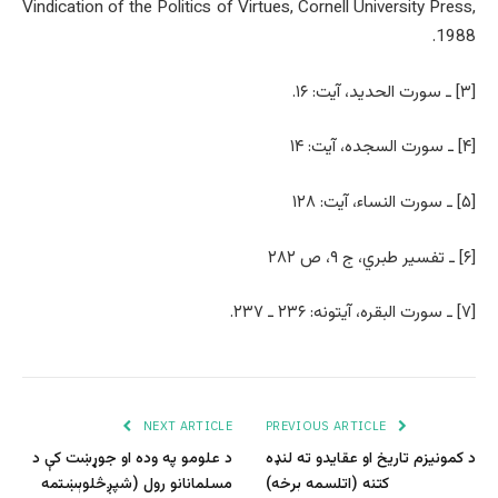
Vindication of the Politics of Virtues, Cornell University Press,
1988.
[۳] ـ سورت الحدید، آیت: ۱۶.
[۴] ـ سورت السجده، آیت: ۱۴
[۵] ـ سورت النساء، آیت: ۱۲۸
[۶] ـ تفسیر طبري، ج ۹، ص ۲۸۲
[۷] ـ سورت البقره، آیتونه: ۲۳۶ ـ ۲۳۷.
NEXT ARTICLE
PREVIOUS ARTICLE
د کمونیزم تاریخ او عقایدو ته لنډه
د علومو په وده او جوړښت کې د
کتنه (اتلسمه برخه)
مسلمانانو رول (شپږڅلوېښتمه