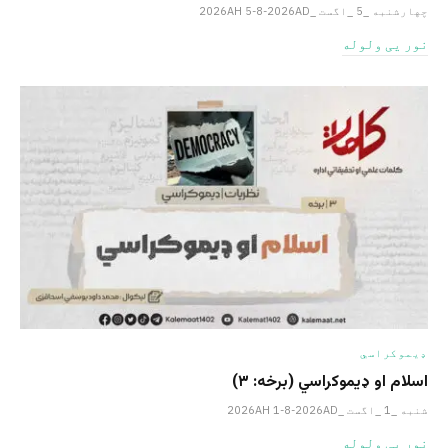
چهارشنبه _5 _اگست _2026AH 5-8-2026AD
نور یی ولوله
ډیموکراسي
اسلام او ډیموکراسي (برخه: ۳)
شنبه _1 _اگست _2026AH 1-8-2026AD
نور یی ولوله