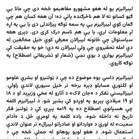
لیبرالیزم یو له هغو مشهورو مفاهیمو څخه دی چې مانا یې
ګڼو کسانو ته لا هم ناڅرګنده پاتې ده؛ آن هغه کسان هم چې
ګمان کوي لیبرالیزم یې په سمه توګه پېژاندلی دی یا یې په اړه
لږ معلومات لري، یا یې هم ناسم درک کړی دی. ډېری هغه
سیاستوال چې ځانونه لیبرالان معرفي کوي خپل مخالفین له
دې امله تحقیروي چې ولې لیبرالان نه دي؛ خو په حقیقت کې
لیبرالیزم یوازې د یوې نښې (شعار او تشریفاتي اصطلاح) په
توګه کاروي.
لیبرالیزم داسې یوه موضوع ده چې د ټولنیزو او بشري علومو
او کلتوري مسایلو ډېره برخه تر خپل سیوري لاندې راولي.
لیبرالیستي تفکر د «جان لاک» د آثارو له مخې وزېږېد او د ۱۸
او ۱۹ میلادي پېړیو په اوږدو کې بشپړ شو. د لیبرالیزم کلمه
چې هسپانوي اصطلاح ده په ۱۹مه پېړۍ کې د ټولنیز فکر
تاریخ ته داخله شوه. یاده کلمه په لومړي ځل د «آدام
سمیت» له لوري د «وارداتو او صادراتو لیبرال» تر عنوان لاندې
استعمال شوه. د هغو لویو پوهانو له جملې څخه چې د