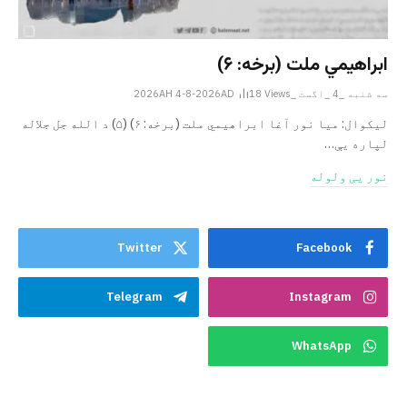
ابراهيمي ملت (برخه: ۶)
سه شنبه _4 _اگست _2026AH 4-8-2026AD
Views
18
ليکوال: میا نور آغا ابراهيمي ملت (برخه: ۶) (۵) د الله جل جلاله
لپاره یې…
نور یی ولوله
Twitter
Facebook
Telegram
Instagram
WhatsApp