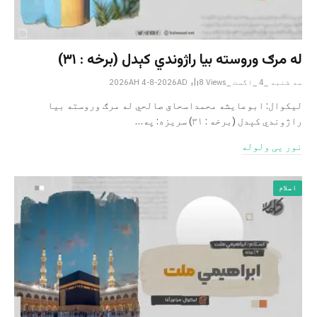
له مرګ وروسته بیا راژوندي کېدل (برخه : ۳۱)
سه شنبه _4 _اگست _2026AH 4-8-2026AD
Views
8
لیکوال: ابوعایشه محمداسحاق صالحي له مرګ وروسته بیا
راژوندي کېدل (برخه : ۳۱) سریزه: په…
نور یی ولوله
اسلام