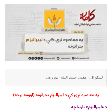
لیکوال: مفتي عبیدالله نورزهي
په معاصره نړۍ کې د لیبرالیزم بحرانونه (اوومه برخه)
د «لیبرالیزم» تاریخچه