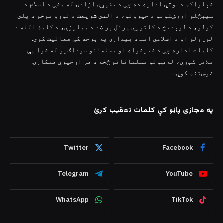
خپلواکه دعوتي اداره ده چې د بشپړې ازادۍ له مخې د اسلام د
سپېڅلو ارزښتونو د خپرولو، د الهي شریعت د لوړو موخو د پلي
کولو، د لوېدیځ د کلتوري یرغل پر ضد د مبارزې، د کلمۀ الله د
لوړولو او د اسلامي امت د بیدارۍ په برخه کې فعالیت کوي.
کلمات اداره چې د خیرخواه او مسلمانو سوداګرو له خوا یې
ملاتړ کېږي، له ټولو مسلمانانو څخه د هر اړخیزې همکارۍ
غوښتنه کوي.
په مجازی پاڼو کې کلمات تعقیب کړئ
Twitter
Facebook
Telegram
YouTube
WhatsApp
TikTok