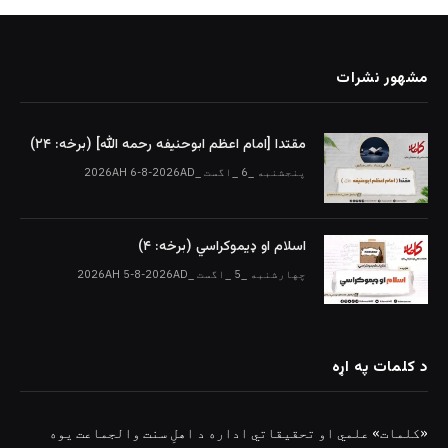
مشهور نشرات
مقتدا [امام اعظم ابوحنیفه رحمه الله‎] (برخه: ۲۴)
پنجشنبه _6 _اگست _2026AH 6-8-2026AD
اسلام او ډیموکراسي (برخه: ۴)
چهارشنبه _5 _اگست _2026AH 5-8-2026AD
د کلمات په اړه
«کلمات» علمي او تحقیقاتي اداره د اهلِ سنت والجماعت یوه