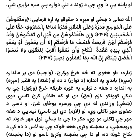
او پایله یې دا وي چې د ژوند د تلې دواړه پلې سره برابرې شي.
الله تعالی د ښځې او مېړه د حقوقو په اړه فرمایي: ﴿وَمَتِّعُوهُنَّ
عَلَى الْمُوسِعِ قَدَرُهُ وَعَلَى الْمُقْتِرِ قَدْرُهُ مَتَاعًا بِالْمَعْرُوفِ حَقًّا عَلَى
الْمُحْسِنِينَ ﴿۲۳۶﴾ وَإِن طَلَّقْتُمُوهُنَّ مِن قَبْلِ أَن تَمَسُّوهُنَّ وَقَدْ
فَرَضْتُمْ لَهُنَّ فَرِيضَةً فَنِصْفُ مَا فَرَضْتُمْ إِلا أَن يَعْفُونَ أَوْ يَعْفُوَ
الَّذِي بِيَدِهِ عُقْدَةُ النِّكَاحِ وَأَن تَعْفُواْ أَقْرَبُ لِلتَّقْوَى وَلا تَنسَوُا
الْفَضْلَ بَيْنَكُمْ إِنَّ الله بِمَا تَعْمَلُونَ بَصِيرٌ ﴿۲۳۷﴾
ژباړه: «او هغوی ته څه خرڅ ورکړئ، (واجب) دی پر مالداره
(مېړه) باندې په اندازه (د توان) د ده او (شته) په فقیر (مېړه)
په اندازه د هغه د توان، په غوره طریقه خرڅ (ورکول) چې په
نیکي کوونکو لازم (حق) دی او که طلاقې کړئ تاسي دوی
(ښځې) وړاندې له دې چې ورسره یوځای شئ، او تاسي د
هغوی مهر ټاکلی وي، نو (لازم) دي (پر تاسې) نیمایي د هغه
مهر چې ټاکلی مو وي، مګر دا چې دا ښځې ټول مهر خاوند ته
وروبخښي، یا بخښنه وکړي هغه څوک چې په لاس د ده کې د
نکاح غوټه ده، او دا چې بخښنه وکړئ تاسو نو (دا بخښنه)