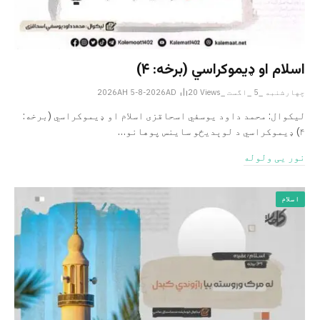
اسلام او ډیموکراسي (برخه: ۴)
چهارشنبه _5 _اگست _2026AH 5-8-2026AD
Views
20
لیکوال: محمد داود یوسفي اسحاقزی اسلام او ډیموکراسي (برخه:
۴) ډیموکراسي د لوېدیځو ساینس پوهانو…
نور یی ولوله
اسلام